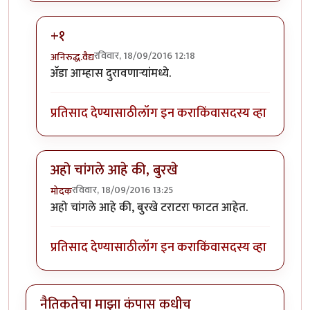
+१
रविवार, 18/09/2016 12:18
अनिरुद्ध.वैद्य
In reply to
हे अस काहीतरी होते अन अंनिस
by
प्रकाश घाटपांड
अ‍ॅडा आम्हास दुरावणार्‍यांमध्ये.
प्रतिसाद देण्यासाठी
लॉग इन करा
किंवा
सदस्य व्हा
अहो चांगले आहे की, बुरखे
रविवार, 18/09/2016 13:25
मोदक
In reply to
हे अस काहीतरी होते अन अंनिस
by
प्रकाश घाटपांड
अहो चांगले आहे की, बुरखे टराटरा फाटत आहेत.
प्रतिसाद देण्यासाठी
लॉग इन करा
किंवा
सदस्य व्हा
नैतिकतेचा माझा कंपास कधीच