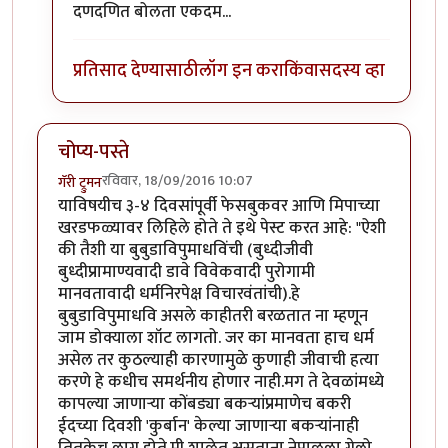
In reply to
नैतिकतेचा माझा कंपास कधीच
by
साहना
दणदणित बोलता एकदम...
प्रतिसाद देण्यासाठी
लॉग इन करा
किंवा
सदस्य व्हा
चोप्य-पस्ते
रविवार, 18/09/2016 10:07
गॅरी ट्रुमन
याविषयीच ३-४ दिवसांपूर्वी फेसबुकवर आणि मिपाच्या
खरडफळ्यावर लिहिले होते ते इथे पेस्ट करत आहे: "ऐशी
की तैशी या बुबुडाविपुमाधविंची (बुध्दीजीवी
बुध्दीप्रामाण्यवादी डावे विवेकवादी पुरोगामी
मानवतावादी धर्मनिरपेक्ष विचारवंतांची).हे
बुबुडाविपुमाधवि असले काहीतरी बरळतात ना म्हणून
जाम डोक्याला शॉट लागतो. जर का मानवता हाच धर्म
असेल तर कुठल्याही कारणामुळे कुणाही जीवाची हत्या
करणे हे कधीच समर्थनीय होणार नाही.मग ते देवळांमध्ये
कापल्या जाणार्‍या कोंबड्या बकर्‍यांप्रमाणेच बकरी
ईदच्या दिवशी 'कुर्बान' केल्या जाणार्‍या बकर्‍यांनाही