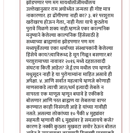
झोडपणार पण मग मायथॉलॉजीमधीलच
उल्लेखानुसार राम अयोध्येत जन्मला ही गोष्ट मात्र
नाकारणार. हा ढोंगीपणा नाही का? ३. बरं परशुराम
खरोखरच होऊन गेला, नाही गेला याचे कुठलेच
पुरावे मिळणे शक्य नाही.म्हणजे एका काल्पनिक
मनुष्याने केलेल्या काल्पनिक हिंसेसाठी हे
सध्याच्या ब्राह्मणांना झोडपणार पण मग
मध्यपूर्वेतल्या एका धर्माच्या संस्थापकांनी केलेल्या
हिंसेचे काय?त्याविरूध्द हे मूग गिळून बसणार.बरं
परशुरामाच्या नावावर २०१६ मध्ये दहशतवादी
संघटना किती आहेत? जे.ई.एम मधील एम म्हणजे
मधुसूदन नाही हे या पुरोगाम्यांना माहित असावे ही
अपेक्षा. ४. आणि सर्वात महत्वाचे म्हणजे कोणाही
माणसाकडे त्याची जात/धर्म इत्यादी लेबले न
वापरता एक माणूस म्हणून बघावे हे एकीकडे
बोलणार आणि परत ब्राह्मण या लेबलचा वापर
करण्यात काही विसंगती आहे हे यांच्या गावीही
नसते. असल्या लोकांच्या १० पैकी ४ मुद्द्यांवर
सहमती म्हणावी की ६ मुद्द्यांवर हे समजायचे कसे?
कारण हे नक्की कुठला मुखवटा समोर ठेऊन बोलत