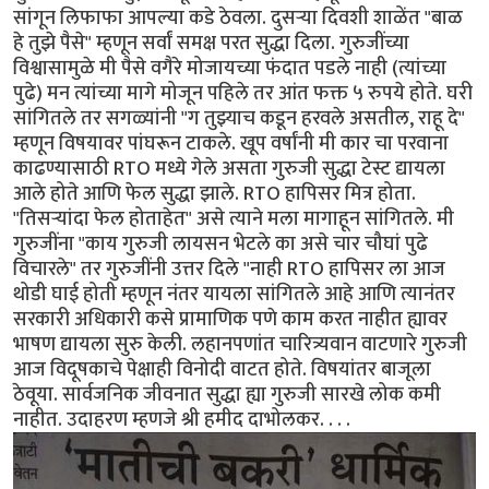
सांगून लिफाफा आपल्या कडे ठेवला. दुसऱ्या दिवशी शाळेंत "बाळ
हे तुझे पैसे" म्हणून सर्वां समक्ष परत सुद्धा दिला. गुरुजींच्या
विश्वासामुळे मी पैसे वगैरे मोजायच्या फंदात पडले नाही (त्यांच्या
पुढे) मन त्यांच्या मागे मोजून पहिले तर आंत फक्त ५ रुपये होते. घरी
सांगितले तर सगळ्यांनी "ग तुझ्याच कडून हरवले असतील, राहू दे"
म्हणून विषयावर पांघरून टाकले. खूप वर्षांनी मी कार चा परवाना
काढण्यासाठी RTO मध्ये गेले असता गुरुजी सुद्धा टेस्ट द्यायला
आले होते आणि फेल सुद्धा झाले. RTO हापिसर मित्र होता.
"तिसऱ्यांदा फेल होताहेत" असे त्याने मला मागाहून सांगितले. मी
गुरुजींना "काय गुरुजी लायसन भेटले का असे चार चौघां पुढे
विचारले" तर गुरुजींनी उत्तर दिले "नाही RTO हापिसर ला आज
थोडी घाई होती म्हणून नंतर यायला सांगितले आहे आणि त्यानंतर
सरकारी अधिकारी कसे प्रामाणिक पणे काम करत नाहीत ह्यावर
भाषण द्यायला सुरु केली. लहानपणांत चारित्र्यवान वाटणारे गुरुजी
आज विदूषकाचे पेक्षाही विनोदी वाटत होते. विषयांतर बाजूला
ठेवूया. सार्वजनिक जीवनात सुद्धा ह्या गुरुजी सारखे लोक कमी
नाहीत. उदाहरण म्हणजे श्री हमीद दाभोलकर. . . .