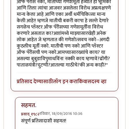
ऑफ पॅरीस नको, मातीच्या गणेशमूर्ती हव्यात ही भूमिका
आणि तिला त्यांचा आजवर असलेला विरोध अप्रत्यक्षपणे
मान्य केला आहे आणि एका अर्थी धर्मचिकित्सा मान्य
केली आहे!! म्हणजे मातीची बकरी कापा हे सल्ले देणारे
सगळेच प्लॅस्टर ऑफ पॅरीसच्या गणेशमूर्तींना विरोध
करणारे असतात का?अशांमध्ये माझ्यासारखेही अनेक
लोक आहेत जे म्हणतात की गणेशोत्सवच नको--अगदी
कुठलीच मूर्ती नको. मातीची पण नको आणि प्लॅस्टर
ऑफ पॅरीसची पण नको.आमच्यासारख्यांचे काय? या
असल्या बुबुडाविपुमाधविंना नक्की काय म्हणावे?ढोंगी?
पाताळयंत्री?दुटप्पी?आतल्या गाठीचे?की अन्य काही?"
प्रतिसाद देण्यासाठी
लॉग इन करा
किंवा
सदस्य व्हा
सहमत.
रविवार, 18/09/2016 10:36
प्रसाद_१९८२
In reply to
चोप्य-पस्ते
by
गॅरी ट्रुमन
संपूर्ण प्रतिसादाशी सहमत!