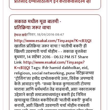
प्रतिसाद देण्यासाठी
लॉग इन करा
किंवा
सदस्य व्हा
सकाळ मधील मूळ बातमी -
प्रतिक्रिया जरूर वाचा
रविवार, 18/09/2016 08:47
हेमन्त वाघे
http://www.esakal.com/Tiny.aspx?K=cB3JQI
खालील प्रतिक्रिया जरूर वाचा ! 'मातीची बकरी' ही
खिल्ली उडवणारी चर्चा मोहीम - - सकाळ वृत्तसेवा
बुधवार, 14 सप्टेंबर 2016 - 06:32 PM IST Share
Link:
http://www.esakal.com/Tiny.aspx?
K=cB3JQI
Tags: #dr hamid dabholkar, eid,
religious, social networking, pune नेटिझन्सच्या
‘ट्रोलिंग‘ला हमीद दाभोलकरांचे उत्तर, विवेक जपण्याचे
केले आवाहन पुणे- "सध्या केवळ कुणालातरी टोमणा
मारावा आणि धर्मधर्मात तेढ वाढवावी, अशा नकारात्मक
उद्देशाने काही समाजमाध्यमांतून बकरी ईद निमित्त
खऱ्याखुऱ्या जिवंत बकरीऐवजी ‘मातीची बकरी‘ कुर्बान
करावी, अशी खिल्ली उडवणारी चर्चा मोहीम राबवली