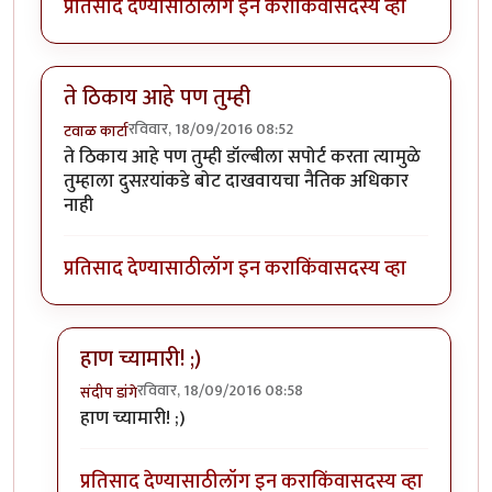
प्रतिसाद देण्यासाठी
लॉग इन करा
किंवा
सदस्य व्हा
ते ठिकाय आहे पण तुम्ही
रविवार, 18/09/2016 08:52
टवाळ कार्टा
ते ठिकाय आहे पण तुम्ही डॉल्बीला सपोर्ट करता त्यामुळे
तुम्हाला दुसऱयांकडे बोट दाखवायचा नैतिक अधिकार
नाही
प्रतिसाद देण्यासाठी
लॉग इन करा
किंवा
सदस्य व्हा
हाण च्यामारी! ;)
रविवार, 18/09/2016 08:58
संदीप डांगे
In reply to
ते ठिकाय आहे पण तुम्ही
by
टवाळ कार्टा
हाण च्यामारी! ;)
प्रतिसाद देण्यासाठी
लॉग इन करा
किंवा
सदस्य व्हा