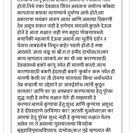
तितकेच लागू होते.मी शाळेत असताना नेपाळला गेलो
होतो.तिथे एका देवळात शिरत असताना समोरच कोंबडा
कापताना बघावा लागण्याचे दुर्भाग्य आले होते.त्या
प्रकाराचा भयंकर संताप आला आणि असल्या ठिकाणी
देव असूच शकत नाही हे लगेचच समजले.कुठले देऊळ
होते हे आता लक्षात नाही पण बहुदा पोखर्‍यामधले
बर्‍यापैकी महत्वाचे देऊळ असावे.त्या मूर्तीचे दर्शन न
घेताच ताबडतोब तिथून बाहेर पडलो होतो हे स्पष्ट
आठवते. आता वळू या श्री.रा.रा हमीद दाभोळ(ल)कर
काय म्हणतात त्याकडे.जर का मी ज्या कारणासाठी
देवळांमध्ये बकरे कापू नयेत ही मागणी करतो त्याच
कारणासाठी बकरी ईदलाही बकरे 'कुर्बान' करू नयेत ही
मागणी केली तर ती टोमणा मारायला किंवा धर्माधर्मात
तेढ वाढावी या उद्देशाने हा जावईशोध त्यांनी कुठून
लावला? आणि वर 'हा अपप्रचार करणार्‍यांचा हेतू पुरेसा
शुद्ध नाही हे लगेच लक्षात येते' ही मखलाशी हे
करणार.म्हणजे कुणाचा हेतू शुध्द आणि कुणाचा अशुध्द
हे हे दीडशहाणे ठरविणार का? अटरली युजलेस!!जर का
आमचा हेतू पुरेसा शुध्द नाही हे कुणाच्या लक्षात येतच
असेल तर ते असल्या गुडघ्यातल्या बिनडोक
बुबुडाविपुमाधविंच्याच. दाभोळ(क)र पुढे म्हणतात की