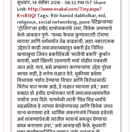
बुधवार, 14 सप्टेंबर 2016 - 06:32 PM IST Share
Link:
http://www.esakal.com/Tiny.aspx?
K=cB3JQI
Tags: #dr hamid dabholkar, eid,
religious, social networking, pune नेटिझन्सच्या
‘ट्रोलिंग‘ला हमीद दाभोलकरांचे उत्तर, विवेक जपण्याचे
केले आवाहन पुणे- "सध्या केवळ कुणालातरी टोमणा
मारावा आणि धर्मधर्मात तेढ वाढवावी, अशा नकारात्मक
उद्देशाने काही समाजमाध्यमांतून बकरी ईद निमित्त
खऱ्याखुऱ्या जिवंत बकरीऐवजी ‘मातीची बकरी‘ कुर्बान
करावी, अशी खिल्ली उडवणारी चर्चा मोहीम राबवली
जात आहे. मात्र, असे अपप्रचार करणाऱ्यांचा उद्देश पुरेसा
स्वच्छ नाही, हे लगेच लक्षात येते. चुकीच्या प्रथेला
विधायक पर्याय देण्याचा विचार आणि विरोधासाठी
विरोध यात फरक आहे, हे लक्षात घ्यायला हवे," अशा
शब्दांत डॉ. हमीद दाभोलकर यांनी समाजमाध्यमांवरील
चर्चांना उत्तर दिले. याचवेळी त्यांनी ‘भिन्न भिन्न धर्माचे
सहअस्तित्व हे त्यांच्या वेगळेपणासह आणि विवेक जपत
मान्य करायला हवे. धार्मिक संकल्पनांचे निव्वळ हवेतसे
अर्थ लावण्याऐवजी त्यातील भावार्थ समजून घेण्याचा
प्रयत्न करायला हवा,‘ असे आवाहनही केले. बुधवारी