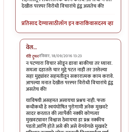
देखील परस्पर विरोधी विचारांचे द्वंद्व असतेच की!
प्रतिसाद देण्यासाठी
लॉग इन करा
किंवा
सदस्य व्हा
वेल...
रविवार, 18/09/2016 13:23
गॅरी ट्रुमन
In reply to
सह्मत आहे
by
प्रकाश घाटपांडे
न पटणारा विचार सोडून द्यावा बाकीचा तर घ्यावा.
समजा दहातले चार मुद्दे पटत नाही तर उरलेल्या
सहा मुद्द्यांवर सहमतीतून सकारात्मक काम करावे.
आपल्या मनात देखील परस्पर विरोधी विचारांचे द्वंद्व
असतेच की!
याविषयी असहमत असायचा प्रश्नच नाही. फक्त
कधीकधी हे स्वयंघोषित पुरोगामी अनेक मुखवटे
सादर करतात की त्यापैकी नक्की कोणत्या
मुखवट्यावर विश्वास ठेवायचा हा प्रश्न नक्कीच
पडतो.आणि होते असे की असे वेगवेगळे मुखवटे