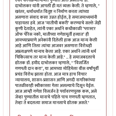
एका कार्यक्रमानिमित्त पुण्यात आले असताना डॉ.
दाभोलकर यांनी आपली ही मतं व्यक्त केली. ते म्हणाले, "
खरंतर, धर्माधर्मात वितुष्ट न निर्माण करता त्यांच्या
असणारा संवाद कसा उन्नत होईल, हे समाजमाध्यमांनी
पाहायला हवे. आज ‘मातीची बकरी‘ करण्याचे सल्ले जेही
कुणी देताहेत, त्यांनी एका अर्थाने कधीकाळी ‘प्लास्टर
ऑफ पॅरिस नको, मातीच्या गणेशमूर्ती हव्यात‘ ही
आमच्याप्रमाणे अनेकांनी दिलेली हाक आज मान्य केली
आहे आणि तिला त्यांचा आजवर असणारा विरोधही
अप्रत्यक्षपणे मान्यच केला आहे. एका अर्थाने त्यांनी धर्म
चिकित्साच तर मान्य केली आहे." ... हे समाजबदलाचे
द्योतक डॉ. हमीद दाभोलकर म्हणाले, " ‘विसर्जित
गणपती दान करा‘, या आमच्या मोहिमेला वीस वर्षांपूर्वी
प्रचंड विरोध झाला होता. आज मात्र हाच विचार
न्यायालय, शासन-प्रशासन आणि अगदी नागरिकांच्या
पातळीवरही स्वीकारला गेला असल्याचे दिसून येईल.
आज आम्ही गणेश विसर्जन हे पर्यावरणपूरक करू, असे
जेव्हा पुण्यातील मानाचे पहिले पाच गणपती म्हणतात,
तेव्हा ते बदलत्या समाज मानसाचे द्योतक असते."