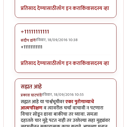
प्रतिसाद देण्यासाठी
लॉग इन करा
किंवा
सदस्य व्हा
+11111111111
रविवार, 18/09/2016 10:38
संदीप डांगे
In reply to
चोप्य-पस्ते
by
गॅरी ट्रुमन
+11111111111
प्रतिसाद देण्यासाठी
लॉग इन करा
किंवा
सदस्य व्हा
सह्मत आहे
रविवार, 18/09/2016 10:55
प्रकाश घाटपांडे
In reply to
चोप्य-पस्ते
by
गॅरी ट्रुमन
सह्मत आहे या पार्श्वभूमीवर
एका पुरोगाम्याचे
आत्मपरिक्षण
व त्यावरील चर्चा वाचावी न पटणारा
विचार सोडून द्यावा बाकीचा तर घ्यावा. समजा
दहातले चार मुद्दे पटत नाही तर उरलेल्या सहा मुद्द्यांवर
सहमतीतून सकारात्मक काम करावे. आपल्या मनात