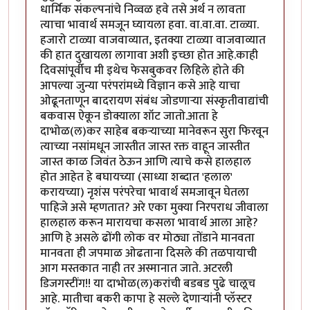
धार्मिक संकल्पनांचे निव्वळ हवे तसे अर्थ न लावता
त्याचा भावार्थ समजून घ्यायला हवा. वा.वा.वा. टाळ्या.
हजारो टाळ्या वाजवाव्यात, इतक्या टाळ्या वाजवाव्यात
की हात दुखायला लागावा अशी इच्छा होत आहे.काही
दिवसांपूर्वीच मी इथेच फेसबुकवर लिहिले होते की
आपल्या जुन्या परंपरांमध्ये विज्ञान कसे आहे याचा
ओढूनताणून बादरायण संबंध जोडणार्‍या संस्कृतीवाद्यांची
बकवास ऐकून डोक्याला शॉट जातो.आता हे
दाभोळ(ल)कर साहेब बकर्‍याच्या मानेवरून सुरा फिरवून
त्याच्या नसांमधून जास्तीत जास्त रक्त वाहून जास्तीत
जास्त काळ जिवंत ठेऊन आणि त्याचे कसे हालहाल
होत आहेत हे बघायच्या (साध्या शब्दात 'हलाल'
करायच्या) नृशंस परंपरेचा भावार्थ समजावून घेतला
पाहिजे असे म्हणतात? अरे एका मुक्या निरपराध जीवाला
हालहाल करून मारायचा कसला भावार्थ आला आहे?
आणि हे असले ढोंगी लोक वर मोठ्या तोंडाने मानवता
मानवता ही जपमाळ ओढताना दिसले की तळपायाची
आग मस्तकात नाही तर अस्मानात जाते. अटरली
डिजगस्टींग!! या दाभोळ(ल)करांची बडबड पुढे चालूच
आहे. मातीचा बकरी कापा हे सल्ले देणार्‍यांनी प्लॅस्टर