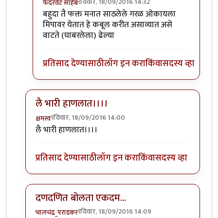
रविवार, 18/09/2016 14:32
फेदरवेट साहेब
In reply to
Hats off then, you are
by
टवाळ कार्टा
बहुदा तै फक्त मनात साठलेले गरळ ओकायला
मिपावर येतात हे कबूल करीत असाव्यात असे
वाटते (घाबरलेला) ढेल्या
प्रतिसाद देण्यासाठी
लॉग इन करा
किंवा
सदस्य व्हा
लै भारी हाणलात।।।।
रविवार, 18/09/2016 14:00
क्षमस्व
In reply to
नैतिकतेचा माझा कंपास कधीच
by
साहना
लै भारी हाणलात।।।।
प्रतिसाद देण्यासाठी
लॉग इन करा
किंवा
सदस्य व्हा
दणदणित बोलता एकदम...
रविवार, 18/09/2016 14:09
भालचंद्र_पराडकर