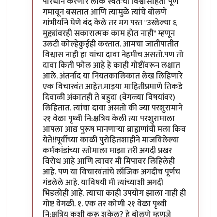
परिधान करणारे लोक स्वतःची विश्वासार्हता पूर्ण
गमावून बसतात आणि त्यामुळे त्यांचे बोलणे
गांभीर्याने घेणे बंद केले तर मग परत "उरलेल्या ६
मुद्द्यांवरही सकारात्मक काम होत नाही" म्हणून
उलटी कोल्हेकुईही करतात. आमचा जातीपातीत
विश्वास नाही हा यांचा दावा नेहमीच असतो.पण तो
दावा किती फोल आहे हे काही गोष्टींवरून लक्षात
आले. अंतर्नाद या नियतकालिकात लेख लिहिणारे
एक विचारवंत आहेत.माझ्या माहितीप्रमाणे तिकडे
दिवाळी अंकातही ते बहुदा (वेगळ्या विषयांवर)
लिहितात. त्यांचा दावा असतो की ज्या परशुरामाने
२१ वेळा पृथ्वी नि:क्षत्रिय केली त्या परशुरामाला
आपला आद्य पुरूष मानणार्‍या ब्राह्मणांची मला किव
येते!!पूर्वीच्या काळी पुरोहितशाहीने माजविलेल्या
कर्मकांडांच्या स्तोमाला माझा तरी अगदी प्रखर
विरोध आहे आणि त्यावर मी मिपावर लिहिलेही
आहे. पण या विचारवंतांचे लॉजिक अगदीच पूर्णच
गंडलेले आहे. याविषयी मी त्यांच्याशी अगदी
भिडलोही आहे. त्याचा काही उपयोग झाला नाही ही
गोष्ट वेगळी. १. एक तर कोणी २१ वेळा पृथ्वी
नि:क्षत्रिय कशी करू शकेल? हे बोलणे म्हणजे