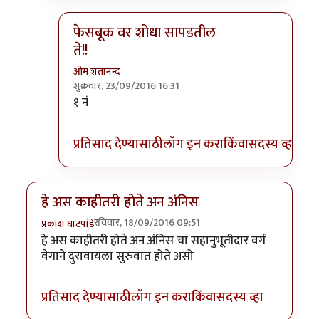
फेसबूक वर शोधा सापडतील
ते!!
ओम शतानन्द
शुक्रवार, 23/09/2016 16:31
In reply to
फेसबूक वर शोधा सापडतील ते!!
by
भोळा भ
१ नं
प्रतिसाद देण्यासाठी
लॉग इन करा
किंवा
सदस्य व्हा
हे अस काहीतरी होते अन अंनिस
रविवार, 18/09/2016 09:51
प्रकाश घाटपांडे
हे अस काहीतरी होते अन अंनिस चा सहानुभूतीदार वर्ग
वेगाने दुरावायला सुरुवात होते असो
प्रतिसाद देण्यासाठी
लॉग इन करा
किंवा
सदस्य व्हा