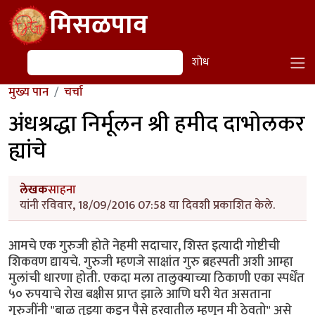
Skip to main content
मिसळपाव
शोध
शोध
मुख्य पान
चर्चा
अंधश्रद्धा निर्मूलन श्री हमीद दाभोलकर
ह्यांचे
लेखक
साहना
यांनी रविवार, 18/09/2016 07:58 या दिवशी प्रकाशित केले.
आमचे एक गुरुजी होते नेहमी सदाचार, शिस्त इत्यादी गोष्टीची
शिकवण द्यायचे. गुरुजी म्हणजे साक्षांत गुरु ब्रहस्पती अशी आम्हा
मुलांची धारणा होती. एकदा मला तालुक्याच्या ठिकाणी एका स्पर्धेंत
५० रुपयाचे रोख बक्षीस प्राप्त झाले आणि घरी येत असताना
गुरुजींनी "बाळ तुझ्या कडून पैसे हरवातील म्हणून मी ठेवतो" असे