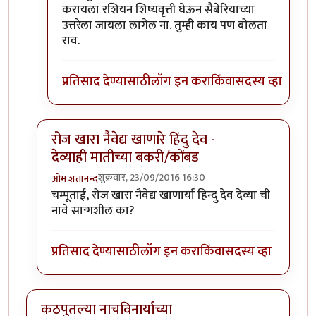
करायला रशियन शिष्यवृत्ती घेऊन सैबेरियाच्या
उत्तरेला जायला लागेल ना. तुम्ही काय पण बोलता
राव.
प्रतिसाद देण्यासाठी
लॉग इन करा
किंवा
सदस्य व्हा
रोज खारा नैवेद्य खाणारे हिंदु देव -
देव्याही मातीच्या बकरी/कोंबड
शुक्रवार, 23/09/2016 16:30
ओम शतानन्द
In reply to
..
by
चंपाबाई
चम्पूताई, रोज खारा नैवेद्य खाणार्या हिन्दु देव देव्या ची
नावे सान्गशील का?
प्रतिसाद देण्यासाठी
लॉग इन करा
किंवा
सदस्य व्हा
कठपुतल्या नाचविनार्याच्या