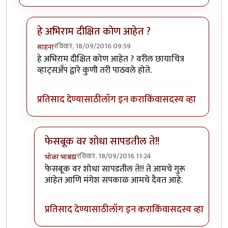
हे अभिराम दीक्षित कोण आहेत ?
रविवार, 18/09/2016 09:59
साहना
In reply to
साहना हा आयडी अभिराम
by
भोळा भाबडा
हे अभिराम दीक्षित कोण आहेत ? वरील छायाचित्र
व्हाट्सअँप द्वारे कुणी तरी पाठवले होते.
प्रतिसाद देण्यासाठी
लॉग इन करा
किंवा
सदस्य व्हा
फेसबूक वर शोधा सापडतील ते!!
रविवार, 18/09/2016 11:24
भोळा भाबडा
In reply to
हे अभिराम दीक्षित कोण आहेत ?
by
साहना
फेसबूक वर शोधा सापडतील ते!! ते आमचे गुरू
आहेत आणि मंगेश सपकाळ आमचे दैवत आहे.
प्रतिसाद देण्यासाठी
लॉग इन करा
किंवा
सदस्य व्हा