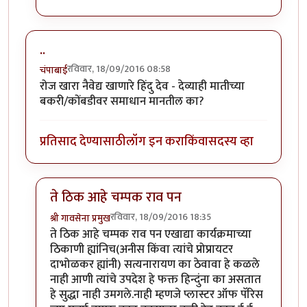
..
रविवार, 18/09/2016 08:58
चंपाबाई
रोज खारा नैवेद्य खाणारे हिंदु देव - देव्याही मातीच्या
बकरी/कोंबडीवर समाधान मानतील का?
प्रतिसाद देण्यासाठी
लॉग इन करा
किंवा
सदस्य व्हा
ते ठिक आहे चम्पक राव पन
रविवार, 18/09/2016 18:35
श्री गावसेना प्रमुख
In reply to
..
by
चंपाबाई
ते ठिक आहे चम्पक राव पन एखाद्या कार्यक्रमाच्या
ठिकाणी ह्यांनिच(अनीस किंवा त्यांचे प्रोप्रायटर
दाभोळकर ह्यांनी) सत्यनारायण का ठेवावा हे कळले
नाही आणी त्यांचे उपदेश हे फक्त हिन्दुंना का असतात
हे सुद्धा नाही उमगले.नाही म्हणजे प्लास्टर ऑफ पॅरिस