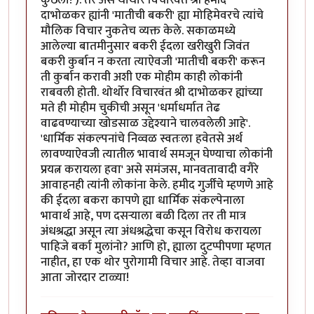
दाभोळकर ह्यांनी 'मातीची बकरी' ह्या मोहिमेवरचे त्यांचे
मौलिक विचार नुकतेच व्यक्त केले. सकाळमध्ये
आलेल्या बातमीनुसार बकरी ईदला खरीखुरी जिवंत
बकरी कुर्बान न करता त्याऐवजी 'मातीची बकरी' करून
ती कुर्बान करावी अशी एक मोहीम काही लोकांनी
राबवली होती. थोर्थोर विचारवंत श्री दाभोळकर ह्यांच्या
मते ही मोहीम चुकीची असून 'धर्माधर्मात तेढ
वाढवण्याच्या खोडसाळ उद्देश्याने चालवलेली आहे'.
'धार्मिक संकल्पनांचे निव्वळ स्वतःला हवेतसे अर्थ
लावण्याऐवजी त्यातील भावार्थ समजून घेण्याचा लोकांनी
प्रयत्न करायला हवा' असे समंजस, मानवतावादी वगैरे
आवाहनही त्यांनी लोकांना केले. हमीद गुर्जींचे म्हणणे आहे
की ईदला बकरा कापणे ह्या धार्मिक संकल्पेनाला
भावार्थ आहे, पण दसऱ्याला बळी दिला तर ती मात्र
अंधश्रद्धा असून त्या अंधश्रद्धेचा कसून विरोध करायला
पाहिजे बर्का मुलांनो? आणि हो, ह्याला दुटप्पीपणा म्हणत
नाहीत, हा एक थोर पुरोगामी विचार आहे. तेव्हा वाजवा
आता जोरदार टाळ्या!