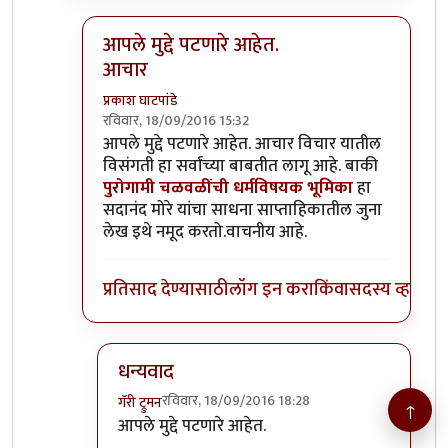
आपले मुद्दे पटणारे आहेत.
आचार
प्रकाश घाटपांडे
रविवार, 18/09/2016 15:32
In reply to
वेल...
by
गॅरी ट्रुमन
आपले मुद्दे पटणारे आहेत. आचार विचार यातील
विसंगती हा सर्वांच्या बाबतीत लागू आहे. बाकी
पुरोगामी चळवळींची धर्मविषयक भूमिका
हा
सदानंद मोरे यांचा साधना साप्ताहिकातील जुना
लेख इथे नमूद करतो.वाचनीय आहे.
प्रतिसाद देण्यासाठी
लॉग इन करा
किंवा
सदस्य व्हा
धन्यवाद
रविवार, 18/09/2016 18:28
गॅरी ट्रुमन
↑
In reply to
आपले मुद्दे पटणारे आहेत. आचार
by
प्रकाश
आपले मुद्दे पटणारे आहेत.