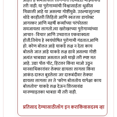
आहेत हे समजायला लागणारी दिव्यदृष्टी माझ्याकडे
तरी नाही. या पुरोगाम्यांची विश्वासार्हता धुळीस
मिळाली आहे या असल्या गोष्टींमुळे. उठल्यासुटल्या
थोडे काहीतरी लिहितो आणि स्वतःला डायरेक्ट
आगरकर आणि महर्षी कर्व्यांच्या परंपरेतला
समजायला लागतो.त्या खरोखरच्या पुरोगाम्यांच्या
आचार- विचार आणि उच्चारात एकवाक्यता
होती.तिथेच हे स्वयंघोषित पुरोगामी गंडतात.आणि
हो. कोण बोलत आहे याकडे लक्ष न देता काय
बोलले जात आहे याकडे लक्ष द्यावे असल्या गोष्टी
अत्यंत भाबड्या असतात असे माझे तरी स्पष्ट मत
आहे. उद्या पॉल पॉट, हिटलर किंवा माओ उठून
मानवाधिकारांवर लेक्चर द्यायला लागला किंवा
आकंठ दारूत बुडलेला जर दारूबंदीवर लेक्चर
द्यायला लागला तर ते "कोण बोलतोय यापेक्षा काय
बोलतोय" याकडे लक्ष देऊन शिरसावंद्य
मानण्याइतका भाबडा मी तरी नाही.
प्रतिसाद देण्यासाठी
लॉग इन करा
किंवा
सदस्य व्हा