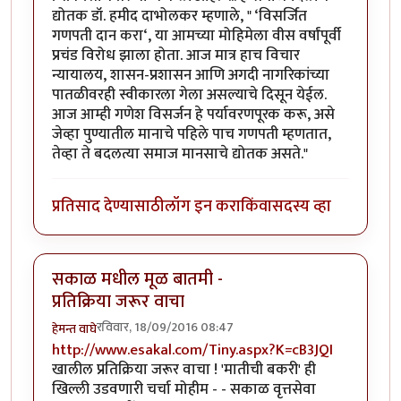
द्योतक डॉ. हमीद दाभोलकर म्हणाले, " ‘विसर्जित
गणपती दान करा‘, या आमच्या मोहिमेला वीस वर्षांपूर्वी
प्रचंड विरोध झाला होता. आज मात्र हाच विचार
न्यायालय, शासन-प्रशासन आणि अगदी नागरिकांच्या
पातळीवरही स्वीकारला गेला असल्याचे दिसून येईल.
आज आम्ही गणेश विसर्जन हे पर्यावरणपूरक करू, असे
जेव्हा पुण्यातील मानाचे पहिले पाच गणपती म्हणतात,
तेव्हा ते बदलत्या समाज मानसाचे द्योतक असते."
प्रतिसाद देण्यासाठी
लॉग इन करा
किंवा
सदस्य व्हा
सकाळ मधील मूळ बातमी -
प्रतिक्रिया जरूर वाचा
रविवार, 18/09/2016 08:47
हेमन्त वाघे
http://www.esakal.com/Tiny.aspx?K=cB3JQI
खालील प्रतिक्रिया जरूर वाचा ! 'मातीची बकरी' ही
खिल्ली उडवणारी चर्चा मोहीम - - सकाळ वृत्तसेवा