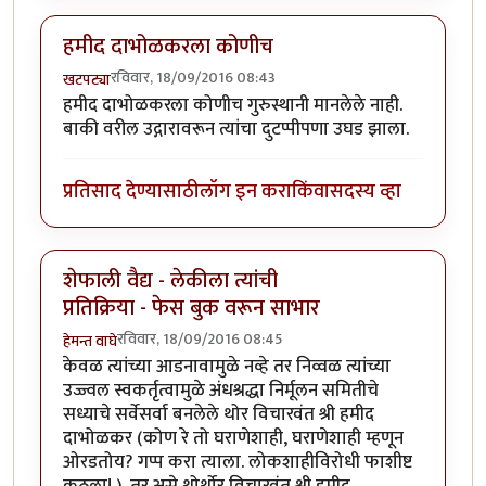
हमीद दाभोळकरला कोणीच
रविवार, 18/09/2016 08:43
खटपट्या
हमीद दाभोळकरला कोणीच गुरुस्थानी मानलेले नाही.
बाकी वरील उद्गारावरून त्यांचा दुटप्पीपणा उघड झाला.
प्रतिसाद देण्यासाठी
लॉग इन करा
किंवा
सदस्य व्हा
शेफाली वैद्य - लेकीला त्यांची
प्रतिक्रिया - फेस बुक वरून साभार
रविवार, 18/09/2016 08:45
हेमन्त वाघे
केवळ त्यांच्या आडनावामुळे नव्हे तर निव्वळ त्यांच्या
उज्ज्वल स्वकर्तृत्वामुळे अंधश्रद्धा निर्मूलन समितीचे
सध्याचे सर्वेसर्वा बनलेले थोर विचारवंत श्री हमीद
दाभोळकर (कोण रे तो घराणेशाही, घराणेशाही म्हणून
ओरडतोय? गप्प करा त्याला. लोकशाहीविरोधी फाशीष्ट
कुठला! ). तर असे थोर्थोर विचारवंत श्री हमीद