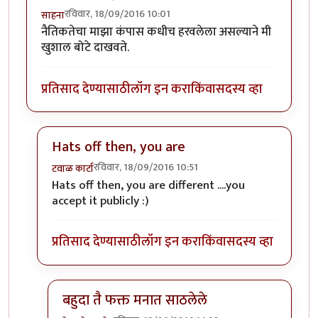
रविवार, 18/09/2016 10:01
साहना
नैतिकतेचा माझा कंपास कधीच हरवलेला असल्याने मी
खुशाल बोटे दाखवते.
प्रतिसाद देण्यासाठी
लॉग इन करा
किंवा
सदस्य व्हा
Hats off then, you are
रविवार, 18/09/2016 10:51
टवाळ कार्टा
In reply to
नैतिकतेचा माझा कंपास कधीच
by
साहना
Hats off then, you are different ....you
accept it publicly :)
प्रतिसाद देण्यासाठी
लॉग इन करा
किंवा
सदस्य व्हा
बहुदा तै फक्त मनात साठलेले