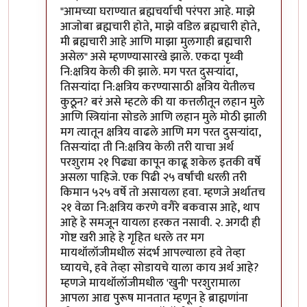
"आमच्या घराण्यात ब्रह्मचर्याची परंपरा आहे. माझे
आजोबा ब्रह्मचारी होते, माझे वडिल ब्रह्मचारी होते,
मी ब्रह्मचारी आहे आणि माझा मुलगाही ब्रह्मचारी
असेल" असे म्हणण्यासारखे झाले. एकदा पृथ्वी
नि:क्षत्रिय केली की झाले. मग परत दुसर्‍यांदा,
तिसर्‍यांदा नि:क्षत्रिय करण्यासाठी क्षत्रिय येतीलच
कुठून? बरं असे म्हटले की या कत्तलीतून लहान मुले
आणि स्त्रियांना सोडले आणि लहान मुले मोठी झाली
मग त्यातून क्षत्रिय वाढले आणि मग परत दुसर्‍यांदा,
तिसर्‍यांदा ती नि:क्षत्रिय केली तरी याचा अर्थ
परशुराम २१ पिढ्या कापून काढू शकेल इतकी वर्षे
असला पाहिजे. एक पिढी २५ वर्षांची धरली तरी
किमान ५२५ वर्षे तो असायला हवा. म्हणजे अर्थातच
२१ वेळा नि:क्षत्रिय करणे वगैरे बकवास आहे, थाप
आहे हे समजून यायला हरकत नसावी. २. अगदी ही
गोष्ट खरी आहे हे गृहित धरले तर मग
मायथॉलॉजीमधील संदर्भ आपल्याला हवे तेव्हा
घ्यायचे, हवे तेव्हा सोडायचे याला काय अर्थ आहे?
म्हणजे मायथॉलॉजीमधील 'खुनी' परशुरामाला
आपला आद्य पुरूष मानतात म्हणून हे ब्राह्मणांना