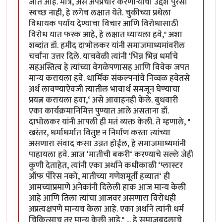
जात आहे. मात्र, असे अपप्रचार करणाऱ्यांचा उद्देश पुरेसा
स्वच्छ नाही, हे लगेच लक्षात येते. चुकीच्या प्रथेला
विधायक पर्याय देण्याचा विचार आणि विरोधासाठी
विरोध यात फरक आहे, हे लक्षात घ्यायला हवे," अशा
शब्दांत डॉ. हमीद दाभोलकर यांनी समाजमाध्यमांवरील
चर्चांना उत्तर दिले. याचवेळी त्यांनी ‘भिन्न भिन्न धर्माचे
सहअस्तित्व हे त्यांच्या वेगळेपणासह आणि विवेक जपत
मान्य करायला हवे. धार्मिक संकल्पनांचे निव्वळ हवेतसे
अर्थ लावण्याऐवजी त्यातील भावार्थ समजून घेण्याचा
प्रयत्न करायला हवा,‘ असे आवाहनही केले. बुधवारी
एका कार्यक्रमानिमित्त पुण्यात आले असताना डॉ.
दाभोलकर यांनी आपली ही मतं व्यक्त केली. ते म्हणाले, "
खरंतर, धर्माधर्मात वितुष्ट न निर्माण करता त्यांच्या
असणारा संवाद कसा उन्नत होईल, हे समाजमाध्यमांनी
पाहायला हवे. आज ‘मातीची बकरी‘ करण्याचे सल्ले जेही
कुणी देताहेत, त्यांनी एका अर्थाने कधीकाळी ‘प्लास्टर
ऑफ पॅरिस नको, मातीच्या गणेशमूर्ती हव्यात‘ ही
आमच्याप्रमाणे अनेकांनी दिलेली हाक आज मान्य केली
आहे आणि तिला त्यांचा आजवर असणारा विरोधही
अप्रत्यक्षपणे मान्यच केला आहे. एका अर्थाने त्यांनी धर्म
चिकित्साच तर मान्य केली आहे." ... हे समाजबदलाचे