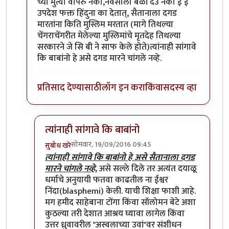
च्या मुर्त्या वापरु नका,नवसाला बळी देउ नका ई ई
उपदेश फक्त हिंदुना का देतात्, सैतानाला दगड
मारतांना किति मुस्लिम मरतात (मागे तिथल्या
चेंगराचेंगरीत मेलेल्या मुस्लिमांचे मृतदेह तिथल्या
सरकारने जे सि बी ने साफ केले होते)त्यांनाही सांगावे
कि बाबांनो हे असे दगड मारने चांगले नव्हे.
प्रतिसाद देण्यासाठी
लॉग इन करा
किंवा
सदस्य व्हा
त्यांनाही सांगावे कि बाबांनो
सोमवार, 19/09/2016 09:45
सुबोध खरे
In reply to
ते ठिक आहे चम्पक राव पन
by
श्री गावसेना प्रम
त्यांनाही सांगावे कि बाबांनो हे असे सैतानाला दगड
मारने चांगले नव्हे.
असे सल्ले दिले तर अत्यंत दयाळू
धर्माचे अनुयायी फतवा काढतील ना ईश्वर
निंदा(blasphemi) केली. याची शिक्षा फाशी आहे.
मग हमीद साहेबाना टोंगा किंवा सॉलोमन बेटे अशा
कुठल्या तरी देशात आश्रय घ्यावा लागेल किंवा
उत्तर ध्रुवावरील "अस्वलाच्या उवां"वर संशीधन