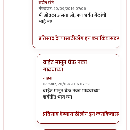
संदीप डांगे
मंगळवार, 20/09/2016 07:06
In reply to
इतके चांगले बैल इथे तुम्हाला
by
साहन
मी ओढला असता ओ, पण शर्यत बैलांची
आहे ना!
प्रतिसाद देण्यासाठी
लॉग इन करा
किंवा
सदस्य व्हा
वाईट मानून घेऊ नका
गाढवाच्या
साहना
मंगळवार, 20/09/2016 07:59
In reply to
मी ओढला असता ओ, पण शर्यत
by
स
वाईट मानून घेऊ नका गाढवाच्या
शर्यतींत भाग घ्या
प्रतिसाद देण्यासाठी
लॉग इन करा
किंवा
सदस्य व्