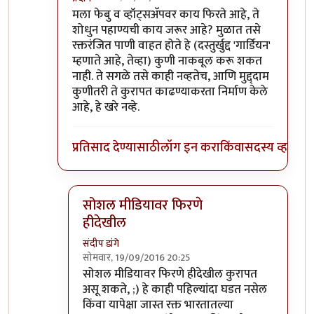
In reply to
फेसबुक्/व्हॉट्सॅपवर फिरतायत
by
बाळ सप्रे
मला फेबु व व्हॉट्सअ‍ॅपवर काय फिरते आहे, ते
शोधुन पहाण्यची काय जरूर आहे? मुळात तसे
रक्तरंजित पाणी वाहत होते हे (दस्तुर्खुद्द 'गार्डियन'
म्हणाते आहे, तेव्हा) कुणी नाकबूल करू शकत
नाही. ते सगळे तसे काही नव्हतेच, आणि मुद्द्दाम
कुणीतरी ते कुरापत काढण्याकरता निर्माण केले
आहे, हे खरे नव्हे.
प्रतिसाद देण्यासाठी
लॉग इन करा
किंवा
सदस्य व्हा
सोशल मीडियावर फिरणे
हीदेखील
संदीप डांगे
सोमवार, 19/09/2016 20:25
In reply to
!!
by
प्रदीप
सोशल मीडियावर फिरणे हीदेखील कुरापत
असू शकते, ;) हे काही पहिल्यांदा घडत नसेल
किंवा यापेक्षा जास्त रक्त भारतातल्या