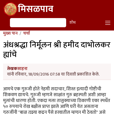
Skip to main content
मिसळपाव
शोध
शोध
मुख्य पान
चर्चा
अंधश्रद्धा निर्मूलन श्री हमीद दाभोलकर
ह्यांचे
लेखक
साहना
यांनी रविवार, 18/09/2016 07:58 या दिवशी प्रकाशित केले.
आमचे एक गुरुजी होते नेहमी सदाचार, शिस्त इत्यादी गोष्टीची
शिकवण द्यायचे. गुरुजी म्हणजे साक्षांत गुरु ब्रहस्पती अशी आम्हा
मुलांची धारणा होती. एकदा मला तालुक्याच्या ठिकाणी एका स्पर्धेंत
५० रुपयाचे रोख बक्षीस प्राप्त झाले आणि घरी येत असताना
गुरुजींनी "बाळ तुझ्या कडून पैसे हरवातील म्हणून मी ठेवतो" असे