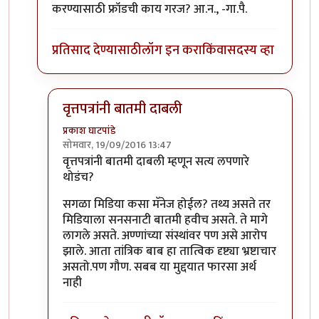
करण्यासाठी फ्रॉडची काय गरज? आ.न., -गा.पै.
प्रतिसाद देण्यासाठी
लॉग इन करा
किंवा
सदस्य व्हा
वृत्तपत्रांनी बातमी दाबली
प्रकाश घाटपांडे
सोमवार, 19/09/2016 13:47
In reply to
समाजप्रबोधन आणि फ्रॉड
by
गामा पैलवान
वृत्तपत्रांनी बातमी दाबली म्हणून सत्य लपणारे
थोडंच?
सगळा मिडिया कसा मॅनेज होईल? तथ्य असते तर
मिडियाला सनसनाटी बातमी हवीच असते. ते मागे
लागले असते. अण्णांच्या संस्थांवर पण असे आरोप
झाले. आता तांत्रिक बाब हा तात्विक दृष्ट्या भ्रष्टाचार
असतो.पण गौण. सबब या मुद्दयात फारसा अर्थ
नाही