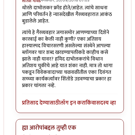
मंगळवार, 20/09/2016 07:03
सतिश गावडे
In reply to
प्रकाश घाटपांडे,
by
गामा पैलवान
थोरले दाभोलकर फ्रॉड होते/आहेत. त्यांचे साधना
आणि परिवर्तन हे न्यासदेखील गैरव्यवहारात आकंठ
बुडालेले आहेत.
त्यांचे हे गैरव्यवहार जगासमोर आणण्याच्या दिशेने
कारवाई का केली नाही कुणी? एका अतिशय
हास्यास्पद विचारसरणी असलेल्या संस्थेने आपल्या
ब्लॉगवर चार शब्द खरडण्यापलीकडे काहीच कसे
झाले नाही यावर? हमिद दाभोलकरांचे विधान
अतिशय चुकीचे आहे यात शंका नाही. मात्र तो धागा
पकडून विवेकवादाच्या चळवळीतील एका दिवंगत
सच्च्या कार्यकर्त्यावर शिंतोडे उडवण्याचा प्रकार हा
प्रकार चांगला नव्हे.
प्रतिसाद देण्यासाठी
लॉग इन करा
किंवा
सदस्य व्हा
ह्या आरोपांबद्दल तुम्ही एक