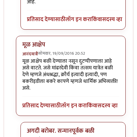
In reply to
खाण्यासाठी मारले ते चालेल,
by
संदीप डांगे
आहे.
प्रतिसाद देण्यासाठी
लॉग इन करा
किंवा
सदस्य व्हा
मूळ आक्षेप
सोमवार, 19/09/2016 20:52
आनंदयात्री
In reply to
बकऱ्यांचा बळी
by
आजानुकर्ण
मूळ आक्षेप बळी देण्याला नसून दुटप्पीपणाला आहे
असे वाटते. जसे मांढरदेवी किंवा तत्सम यात्रेत बळी
देणे म्हणजे अंधश्रद्धा, क्रौर्य इत्यादी इत्यादी, पण
बकरीइडीला बकरे कापणे म्हणजे धार्मिक अभिव्यक्ती!
असे.
प्रतिसाद देण्यासाठी
लॉग इन करा
किंवा
सदस्य व्हा
अगदी बरोबर. सन्मानपूर्वक बळी