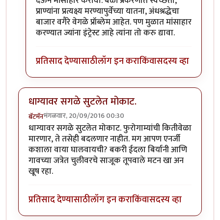
देऊन मांसाहार करावा. बळी प्रकरणात स्वच्छता,
प्राण्यांना प्रत्यक्ष्य मरण्यापुर्वेच्या यातना, अंधश्रद्धेचा
बाजार वगैरे वेगळे प्रॉब्लेम आहेत. पण मुळात मांसाहार
करण्यात ज्यांना इंट्रेस्ट आहे त्यांना तो करु द्यावा.
प्रतिसाद देण्यासाठी
लॉग इन करा
किंवा
सदस्य व्हा
धाग्यावर सगळे सुटलेत मोकाट.
मंगळवार, 20/09/2016 00:30
बॅटमॅन
धाग्यावर सगळे सुटलेत मोकाट. फुरोगाम्यांची कितीवेळा
मारणार, ते तसेही बदलणार नाहीत. मग आपण एनर्जी
कशाला वाया घालवायची? बकरी ईदला बिर्यानी आणि
गावच्या जत्रेत चुलीवरचे साजूक तूपवाले मटन खा अन
खूष रहा.
प्रतिसाद देण्यासाठी
लॉग इन करा
किंवा
सदस्य व्हा