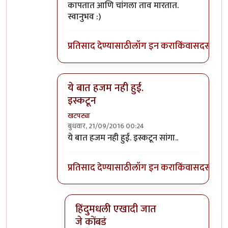
कापतात आणि चांगला ताव मारतात.
स्वानुभव :)
प्रतिसाद देण्यासाठी
लॉग इन करा
किंवा
सदस्य व्हा
ये बात हजम नही हुई.
इस्कटून
खटपट्या
बुधवार, 21/09/2016 00:24
In reply to
फरक आहे थोडा, बकरे सर्व समाज
by
स
ये बात हजम नही हुई. इस्कटून सांगा..
प्रतिसाद देण्यासाठी
लॉग इन करा
किंवा
सदस्य व्हा
हिंदुमधली एखादी जात
जे कोंबडं