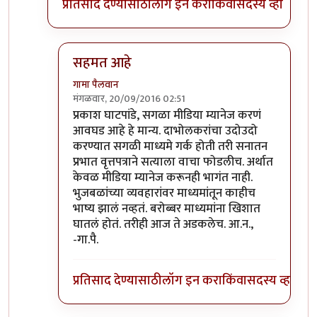
प्रतिसाद देण्यासाठी
लॉग इन करा
किंवा
सदस्य व्हा
सहमत आहे
गामा पैलवान
मंगळवार, 20/09/2016 02:51
In reply to
वृत्तपत्रांनी बातमी दाबली
by
प्रकाश घाटपांडे
प्रकाश घाटपांडे, सगळा मीडिया म्यानेज करणं
आवघड आहे हे मान्य. दाभोलकरांचा उदोउदो
करण्यात सगळी माध्यमे गर्क होती तरी सनातन
प्रभात वृत्तपत्राने सत्याला वाचा फोडलीच. अर्थात
केवळ मीडिया म्यानेज करूनही भागंत नाही.
भुजबळांच्या व्यवहारांवर माध्यमांतून काहीच
भाष्य झालं नव्हतं. बरोब्बर माध्यमांना खिशात
घातलं होतं. तरीही आज ते अडकलेच. आ.न.,
-गा.पै.
प्रतिसाद देण्यासाठी
लॉग इन करा
किंवा
सदस्य व्हा