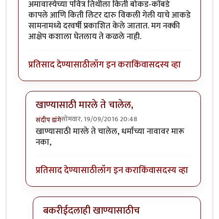
अमावास्येच्या पवित्र तिथीला किती बोकड-कोंबडे
कापले आणि किती लिटर दारु विकली गेली याचे आकडे
सामनामध्ये दरवर्षी प्रकाशित केले जातात. मग नक्की
आक्षेप कशाला घेतलाय ते कळले नाही.
प्रतिसाद देण्यासाठी
लॉग इन करा
किंवा
सदस्य व्हा
खाण्यासाठी मारले ते चालेल,
सोमवार, 19/09/2016 20:48
संदीप डांगे
In reply to
बकऱ्यांचा बळी
by
आजानुकर्ण
खाण्यासाठी मारले ते चालेल, धर्माच्या नावावर मारू
नका,
प्रतिसाद देण्यासाठी
लॉग इन करा
किंवा
सदस्य व्हा
बकरीईदलाही खाण्यासाठीच