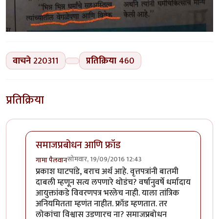
वाचने
220311
प्रतिक्रिया
460
प्रतिक्रिया
समाजप्रबोधन आणि फ्रॉड
सोमवार, 19/09/2016 12:43
गामा पैलवान
In reply to
हा मुद्दा सनातनवाले
by
प्रकाश घाटपांडे
प्रकाश घाटपांडे, बराच अर्थ आहे. वृत्तपत्रांनी बातमी
दाबली म्हणून सत्य लपणारे थोडंच? वर्षानुवर्षे धर्मादाय
आयुक्तांकडे विवरणपत्र भरलेच नाही. याला तांत्रिक
अनियमितता म्हणंत नाहीत. फ्रॉड म्हणतात. तर
लोकांचा विश्वास उडणारच ना? समाजप्रबोधन