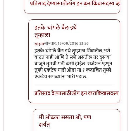
प्रतिसाद देण्यासाठी
लॉग इन करा
किंवा
सदस्य व्हा
इतके चांगले बैल इथे
तुम्हाला
सोमवार, 19/09/2016 23:56
साहना
In reply to
हो ना राव! साध्या बैलगाडा
by
संदीप डांगे
इतके चांगले बैल इथे तुम्हाला मिळतील असे
वाटत नाही आणि ते स्लो असतील तर दुसऱ्या
बाजूने तुमची गती कमी होईल. सजेशन म्हणून
तुम्ही एकटेच गाडी ओढा ना ? कदाचित तुम्ही
एकटेच सगळ्यांना भारी पडाल.
प्रतिसाद देण्यासाठी
लॉग इन करा
किंवा
सदस्य व्हा
मी ओढला असता ओ, पण
शर्यत