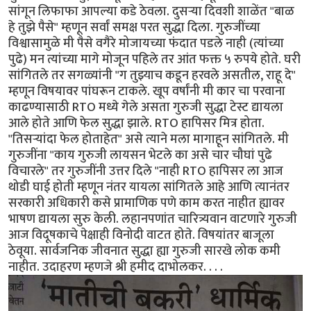
सांगून लिफाफा आपल्या कडे ठेवला. दुसऱ्या दिवशी शाळेंत "बाळ
हे तुझे पैसे" म्हणून सर्वां समक्ष परत सुद्धा दिला. गुरुजींच्या
विश्वासामुळे मी पैसे वगैरे मोजायच्या फंदात पडले नाही (त्यांच्या
पुढे) मन त्यांच्या मागे मोजून पहिले तर आंत फक्त ५ रुपये होते. घरी
सांगितले तर सगळ्यांनी "ग तुझ्याच कडून हरवले असतील, राहू दे"
म्हणून विषयावर पांघरून टाकले. खूप वर्षांनी मी कार चा परवाना
काढण्यासाठी RTO मध्ये गेले असता गुरुजी सुद्धा टेस्ट द्यायला
आले होते आणि फेल सुद्धा झाले. RTO हापिसर मित्र होता.
"तिसऱ्यांदा फेल होताहेत" असे त्याने मला मागाहून सांगितले. मी
गुरुजींना "काय गुरुजी लायसन भेटले का असे चार चौघां पुढे
विचारले" तर गुरुजींनी उत्तर दिले "नाही RTO हापिसर ला आज
थोडी घाई होती म्हणून नंतर यायला सांगितले आहे आणि त्यानंतर
सरकारी अधिकारी कसे प्रामाणिक पणे काम करत नाहीत ह्यावर
भाषण द्यायला सुरु केली. लहानपणांत चारित्र्यवान वाटणारे गुरुजी
आज विदूषकाचे पेक्षाही विनोदी वाटत होते. विषयांतर बाजूला
ठेवूया. सार्वजनिक जीवनात सुद्धा ह्या गुरुजी सारखे लोक कमी
नाहीत. उदाहरण म्हणजे श्री हमीद दाभोलकर. . . .