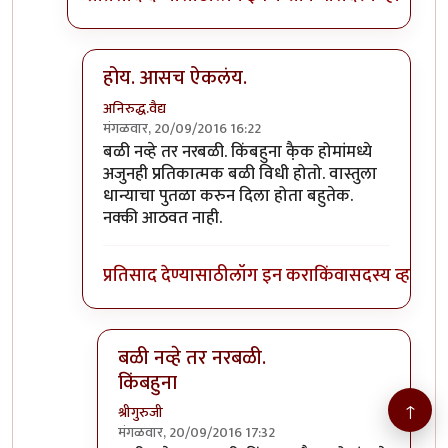
होय. आसच ऐकलंय.
अनिरुद्ध.वैद्य
मंगळवार, 20/09/2016 16:22
In reply to
>>> नारळ फोडणे हे देखील बळी
by
श्रीगुरुज
बळी नव्हे तर नरबळी. किंबहुना कै़क होमांमध्ये
अजुनही प्रतिकात्मक बळी विधी होतो. वास्तुला
धान्याचा पुतळा करुन दिला होता बहुतेक.
नक्की आठवत नाही.
प्रतिसाद देण्यासाठी
लॉग इन करा
किंवा
सदस्य व्हा
बळी नव्हे तर नरबळी.
किंबहुना
↑
श्रीगुरुजी
मंगळवार, 20/09/2016 17:32