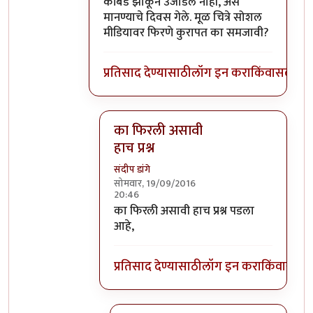
कोंबडे झाकून उजाडले नाही, असे
मानण्याचे दिवस गेले. मूळ चित्रे सोशल
मीडियावर फिरणे कुरापत का समजावी?
प्रतिसाद देण्यासाठी
लॉग इन करा
किंवा
सदस्य व्
का फिरली असावी
हाच प्रश्न
संदीप डांगे
सोमवार, 19/09/2016
20:46
In reply to
कुरापत
by
प्रदीप
का फिरली असावी हाच प्रश्न पडला
आहे,
प्रतिसाद देण्यासाठी
लॉग इन करा
किंवा
सदस्य