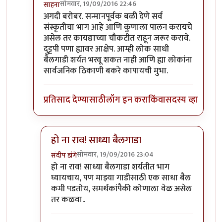
सोमवार, 19/09/2016 22:46
साहना
In reply to
मूळ आक्षेप
by
आनंदयात्री
अगदी बरोबर. सन्मानपूर्वक बळी देणे सर्व
संस्कृतीचा भाग आहे आणि कुणाला पालन करायचे
असेल तर कायद्याच्या चौकटीत राहून जरूर करावे.
दुट्टपी पणा ह्यावर आक्षेप. आम्ही लोक साधी
बैलगाडी शर्यत भरवू शकत नाही आणि ह्या लोकांना
सार्वजनिक ठिकाणी बकरे कापायची मुभा.
प्रतिसाद देण्यासाठी
लॉग इन करा
किंवा
सदस्य व्हा
हो ना राव! साध्या बैलगाडा
सोमवार, 19/09/2016 23:04
संदीप डांगे
In reply to
अगदी बरोबर. सन्मानपूर्वक बळी
by
साहना
हो ना राव! साध्या बैलगाडा शर्यतीत भाग
घ्यायचाय, पण माझ्या गाडीसाठी एक साधा बैल
कमी पडतोय, समर्थकांपैकी कोणाला वेळ असेल
तर कळवा..