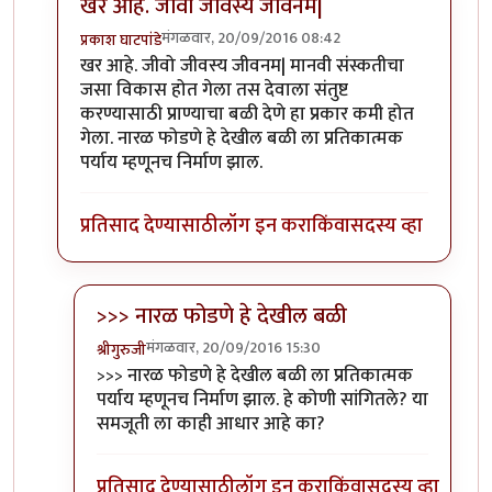
खर आहे. जीवो जीवस्य जीवनम|
मंगळवार, 20/09/2016 08:42
प्रकाश घाटपांडे
In reply to
निसर्ग कायदा संस्कति वगैरे..
by
चौकटराजा
खर आहे. जीवो जीवस्य जीवनम| मानवी संस्कतीचा
जसा विकास होत गेला तस देवाला संतुष्ट
करण्यासाठी प्राण्याचा बळी देणे हा प्रकार कमी होत
गेला. नारळ फोडणे हे देखील बळी ला प्रतिकात्मक
पर्याय म्हणूनच निर्माण झाल.
प्रतिसाद देण्यासाठी
लॉग इन करा
किंवा
सदस्य व्हा
>>> नारळ फोडणे हे देखील बळी
मंगळवार, 20/09/2016 15:30
श्रीगुरुजी
In reply to
खर आहे. जीवो जीवस्य जीवनम|
by
प्रकाश घाटप
>>> नारळ फोडणे हे देखील बळी ला प्रतिकात्मक
पर्याय म्हणूनच निर्माण झाल. हे कोणी सांगितले? या
समजूती ला काही आधार आहे का?
प्रतिसाद देण्यासाठी
लॉग इन करा
किंवा
सदस्य व्हा