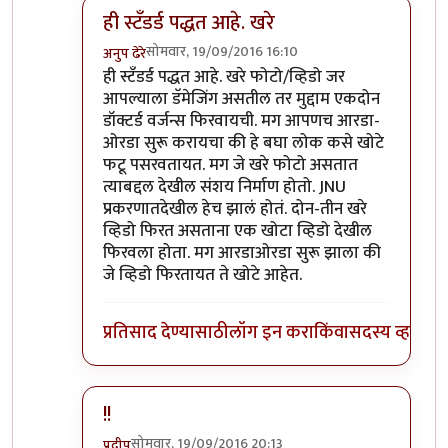
ही स्टॅंडर्ड पद्धत आहे. खरे
सोमवार, 19/09/2016 16:10
अनुप ढेरे
In reply to
फेसबुक्/व्हॉट्सॅपवर फिरतायत
by
बाळ सप्रे
ही स्टॅंडर्ड पद्धत आहे. खरे फोटो/व्हिडो जर
आपल्याला डॅमेजिंग असतील तर मुद्दाम एकदोन
डॉक्टर्ड वर्जन्स फिरवायची. मग आपणच आरडा-
ओरडा सुरू करायचा की हे बघा लोक कसे खोटे
फटू पसरवतायत. मग जे खरे फोटो असतात
त्याबद्दल देखील संशय निर्माण होतो. JNU
प्रकरणातदेखील हेच झालं होतं. दोन-तीन खरे
व्हिडो फिरत असताना एक खोटा व्हिडो देखील
फिरवला होता. मग आरडाओरडा सुरू झाला की
जे व्हिडो फिरतायत ते खोटे आहेत.
प्रतिसाद देण्यासाठी
लॉग इन करा
किंवा
सदस्य व्हा
!!
सोमवार, 19/09/2016 20:13
प्रदीप