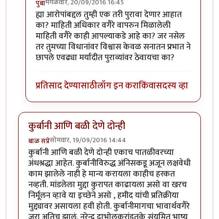
मंगळवार, 20/09/2016 16:45
पुंबा
In reply to
प्रकाश घाटपांडे,
by
गामा पैलवान
ह्या आरोपांबद्दल तुम्ही एक तरी पुरावा देणार आहात
का? माहिती अधिकार वगैरे वापरुन मिळालेली
माहिती वगैरे काही आपल्याकडे आहे का? जर नसेल
तर तुमच्या विधानांवर विश्वास केवळ सनातन प्रभात ने
छापले एवढ्या मर्यादीत पुराव्यांवर ठेवायचा का?
प्रतिसाद देण्यासाठी
लॉग इन करा
किंवा
सदस्य व्हा
कुर्बानी आणि बळी देणे दोन्ही
सोमवार, 19/09/2016 14:44
बाळ सप्रे
कुर्बानी आणि बळी देणे दोन्ही एकाच पातळीवरच्या
अंधश्रद्धा आहेत. कुर्बानीविरुद्ध अंनिसकडू अजून लक्षवेधी
काम झालेले नाही हे मान्य करायला काहीच हरकत
नव्हती. मांडलेला मुद्दा कुरापत काढायला असो वा खरच
निर्मूलन व्हावे या इच्छेने असो , हमीद यांची प्रतिक्रीया
मुद्द्यावर असायला हवी होती. कुर्बानीमागचा भावार्थवगैरे
जरा अतिच झालं. नरेन्द्र दाभोलकरांइतके संयमित भाष्य