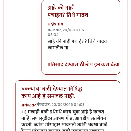
आहे की नाही
पंचाईत? तिथे गाढव
संदीप डांगे
मंगळवार, 20/09/2016
08:04
In reply to
वाईट मानून घेऊ नका गाढवाच्या
आहे की नाही पंचाईत? तिथे गाढव
लागतील ना...
प्रतिसाद देण्यासाठी
लॉग इन करा
किंवा
सदस्य
बकऱ्यांचा बळी देण्यात निषिद्ध
काय आहे हे समजले नाही.
मंगळवार, 20/09/2016 04:03
अर्धवटराव
In reply to
बकऱ्यांचा बळी
by
आजानुकर्ण
+१ मलाही बळी प्रथेमधे काय चुक आहे हे कळत
नाहि. सणासुदीला आपण गोड, आवडीचं अन्नसेवन
करतो. ज्यांना मांसाहार आवडतो त्यांनी अवष्य बळी