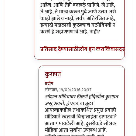
आहेच. आणि तेही बदलले पाहिजे. जे आहे,
ते आहे, ते मान्य करून पुढे जाणे उत्तम. तसे
काही झालेच नाही, सर्वच अतिरंजित आहे,
इत्यादी मखलाशी कुठल्याच घटनेविषयी न
करणे हे शहाणपणाचे आहे, नाही?
प्रतिसाद देण्यासाठी
लॉग इन करा
किंवा
सदस्य व्हा
कुरापत
प्रदीप
सोमवार, 19/09/2016 20:37
In reply to
भारतातल्या कत्तलखान्यात
by
प्रदीप
सोशल मीडियावर फिरणे हीदेखील कुरापत
असू शकते, ;)
एका बाजूला
आपल्याकडील तथाकथित प्रमुख प्रवाही
मीडियाने स्वतःची विश्वातार्हता झपाट्याने
आता गमावलेली आहे. दुसरीकडे सोशल
मीडिया आता सर्वांना उपलब्ध आहे.