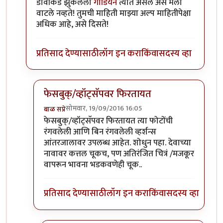
डावीकडे झुकलेला
गार्डियन
त्यात असेल असे मला
वाटले नव्हते! तुमची माहिती माझ्या अल्प माहितीपेक्षा
अधिक आहे, असे दिसते!
प्रतिसाद देण्यासाठी
लॉग इन करा
किंवा
सदस्य व्हा
फेसबुक्/व्हॉट्सॅपवर फिरतायत
सोमवार, 19/09/2016 16:05
बाळ सप्रे
In reply to
फोफावणार!
by
प्रदीप
फेसबुक्/व्हॉट्सॅपवर फिरतायत त्या फोटोंची
रंगवलेली आणि बिन रंगवलेली व्हर्शन्स
आंतरजालावर उपलब्ध आहेत. शोधुन पहा. देवाच्या
नावावर कत्तल चूकच, पण अतिरंजित चित्रं /मजकूर
वापरून भावना भडकवणेही चूक..
प्रतिसाद देण्यासाठी
लॉग इन करा
किंवा
सदस्य व्हा