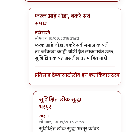
फरक आहे थोडा, बकरे सर्व
समाज
संदीप डांगे
सोमवार, 19/09/2016 21:32
In reply to
जत्रे मधे बकरी कोंबड कापतात
by
प्रकाश 
फरक आहे थोडा, बकरे सर्व समाज कापतो
तर कोंबड्या काही अशिक्षित लोकांपर्यंत उरलं,
सुशिक्षित कापत असतील तर माहित नाही,
प्रतिसाद देण्यासाठी
लॉग इन करा
किंवा
सदस्य व्हा
सुशिक्षित लोक सुद्धा
भरपूर
साहना
सोमवार, 19/09/2016 23:56
In reply to
फरक आहे थोडा, बकरे सर्व समाज
by
स
सुशिक्षित लोक सुद्धा भरपूर कोंबडे