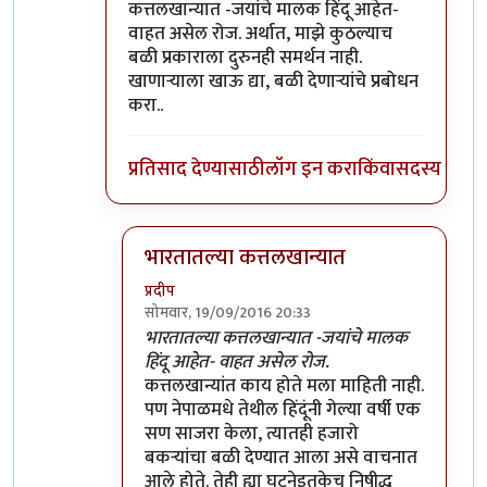
कत्तलखान्यात -जयांचे मालक हिंदू आहेत-
वाहत असेल रोज. अर्थात, माझे कुठल्याच
बळी प्रकाराला दुरुनही समर्थन नाही.
खाणाऱ्याला खाऊ द्या, बळी देणाऱ्यांचे प्रबोधन
करा..
प्रतिसाद देण्यासाठी
लॉग इन करा
किंवा
सदस्य व्हा
भारतातल्या कत्तलखान्यात
प्रदीप
सोमवार, 19/09/2016 20:33
In reply to
सोशल मीडियावर फिरणे हीदेखील
by
सं
भारतातल्या कत्तलखान्यात -जयांचे मालक
हिंदू आहेत- वाहत असेल रोज.
कत्तलखान्यांत काय होते मला माहिती नाही.
पण नेपाळमधे तेथील हिंदूंनी गेल्या वर्षी एक
सण साजरा केला, त्यातही हजारो
बकर्‍यांचा बळी देण्यात आला असे वाचनात
आले होते. तेही ह्या घटनेइतकेच निषीद्ध