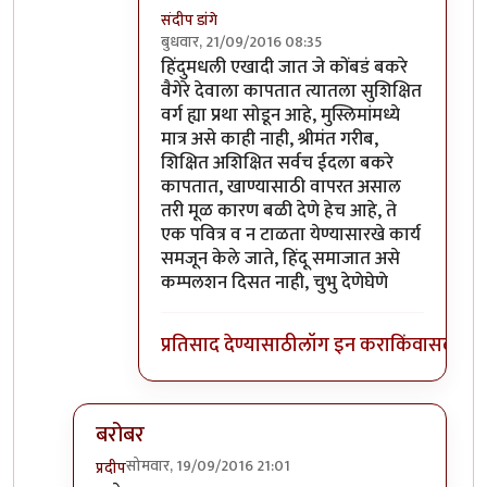
संदीप डांगे
बुधवार, 21/09/2016 08:35
In reply to
ये बात हजम नही हुई. इस्कटून
by
खट
हिंदुमधली एखादी जात जे कोंबडं बकरे
वैगेरे देवाला कापतात त्यातला सुशिक्षित
वर्ग ह्या प्रथा सोडून आहे, मुस्लिमांमध्ये
मात्र असे काही नाही, श्रीमंत गरीब,
शिक्षित अशिक्षित सर्वच ईदला बकरे
कापतात, खाण्यासाठी वापरत असाल
तरी मूळ कारण बळी देणे हेच आहे, ते
एक पवित्र व न टाळता येण्यासारखे कार्य
समजून केले जाते, हिंदू समाजात असे
कम्पलशन दिसत नाही, चुभु देणेघेणे
प्रतिसाद देण्यासाठी
लॉग इन करा
किंवा
सदस्य व्
बरोबर
सोमवार, 19/09/2016 21:01
प्रदीप