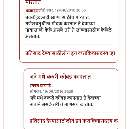
मारतात
सोमवार, 19/09/2016 20:56
आजानुकर्ण
In reply to
खाण्यासाठी मारले ते चालेल,
by
संदीप डांगे
बकरीईदलाही खाण्यासाठीच मारतात.
गणेशचतुर्थीला मोदक करतात ते देवाच्या
नावाखाली केले असले तरी ते खाण्यासाठीच केलेले
असतात.
प्रतिसाद देण्यासाठी
लॉग इन करा
किंवा
सदस्य व्हा
जत्रे मधे बकरी कोंबड कापतात
प्रकाश घाटपांडे
सोमवार, 19/09/2016 21:28
In reply to
बकरीईदलाही खाण्यासाठीच मारतात
by
आजा
जत्रे मधे बकरी कोंबड कापतात ते देवाच्या
नावाने असले तरी ते माणसंच खातात.
प्रतिसाद देण्यासाठी
लॉग इन करा
किंवा
सदस्य व्हा