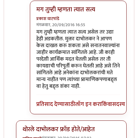
मग तुम्ही म्हणता त्यात सत्य
प्रकाश घाटपांडे
मंगळवार, 20/09/2016 16:55
In reply to
सहमत आहे
by
गामा पैलवान
मग तुम्ही म्हणता त्यात सत्य असेल तर उद्या
हेही अडकतील. मुक्ता दाभोलकर ने आपण
केस दाखल करु शकता असे सनातनवाल्यांना
जाहीर कार्यक्रमात सांगितले आहे. जी काही
परदेशी आर्थिक मदत घेतली असेल तर ती
कायद्याची परिपुर्ती करुन घेतली आहे असे तिने
सांगितले आहे अनेकांना दाभोलकरांची मते
मान्य नाहीत पण त्यांच्या प्रामाणिकपणाबद्द्ल
वा हेतु बद्द्ल शंका नाही.
प्रतिसाद देण्यासाठी
लॉग इन करा
किंवा
सदस्य व्हा
थोरले दाभोलकर फ्रॉड होते/आहेत