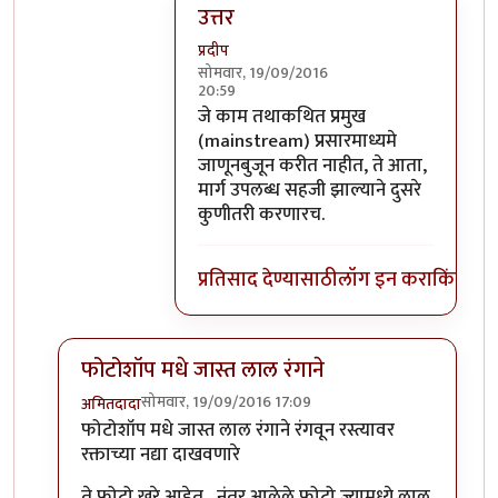
उत्तर
प्रदीप
सोमवार, 19/09/2016
20:59
In reply to
का फिरली असावी हाच प्रश्न
by
स
जे काम तथाकथित प्रमुख
(mainstream) प्रसारमाध्यमे
जाणूनबुजून करीत नाहीत, ते आता,
मार्ग उपलब्ध सहजी झाल्याने दुसरे
कुणीतरी करणारच.
प्रतिसाद देण्यासाठी
लॉग इन करा
किंवा
सदस
फोटोशॉप मधे जास्त लाल रंगाने
सोमवार, 19/09/2016 17:09
अमितदादा
In reply to
कुर्बानी आणि बळी देणे दोन्ही
by
बाळ सप्रे
फोटोशॉप मधे जास्त लाल रंगाने रंगवून रस्त्यावर
रक्ताच्या नद्या दाखवणारे
ते फोटो खरे आहेत , नंतर आलेले फोटो ज्यामध्ये लाल