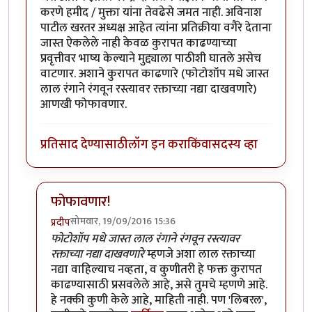
करणे हमीद / मुक्ता यांना तेवढेसे जमत नाही. अविनाश
पाटील खरतर अध्यक्ष आहेत त्यांना प्रतिक्रीया वगैरे देताना
जास्त ऐकलेले नाही केवळ कुरापत काढण्याच्या
प्रवृत्तीवर भाष्य केल्याने मुद्द्याला पाठीशी घातले असेच
वाटणार. अशाने कुरापत काढणारे (फोटोशॉप मधे जास्त
लाल रंगाने रंगवून रस्त्यावर रक्ताच्या नद्या दाखवणारे)
आणखी फोफावणार.
प्रतिसाद देण्यासाठी
लॉग इन करा
किंवा
सदस्य व्हा
फोफावणार!
सोमवार, 19/09/2016 15:36
प्रदीप
In reply to
कुर्बानी आणि बळी देणे दोन्ही
by
बाळ सप्रे
फोटोशॉप मधे जास्त लाल रंगाने रंगवून रस्त्यावर
रक्ताच्या नद्या दाखवणारे
म्हणजे अशा लाल रक्ताच्या
नद्या वाहिल्याच नव्हता, व कुणीतरी हे फक्त कुरापत
काढण्यासाठी प्रसवलेले आहे, असे तुमचे म्हणणे आहे.
हे नक्की कुणी केले आहे, माहिती नाही. पण 'लिबरल',