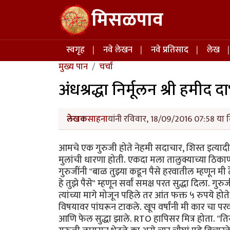
Skip to main content
मिसळपाव
Main navigation
स्वगृह
नवे लेखन
नवे प्रतिसाद
लेख
मुख्य पान
चर्चा
अंधश्रद्धा निर्मूलन श्री हमीद द
लेखक
साहना
यांनी रविवार, 18/09/2016 07:58 या द
आमचे एक गुरुजी होते नेहमी सदाचार, शिस्त इत्यादी ग
मुलांची धारणा होती. एकदा मला तालुक्याच्या ठिकाणी
गुरुजींनी "बाळ तुझ्या कडून पैसे हरवातील म्हणून म
हे तुझे पैसे" म्हणून सर्वां समक्ष परत सुद्धा दिला. गुर
त्यांच्या मागे मोजून पहिले तर आंत फक्त ५ रुपये हो
विषयावर पांघरून टाकले. खूप वर्षांनी मी कार चा परव
आणि फेल सुद्धा झाले. RTO हापिसर मित्र होता. "तिस