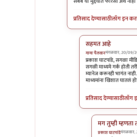
सबब या मुद्दयात फारसा अर्थ नाही
प्रतिसाद देण्यासाठी
लॉग इन कर
सहमत आहे
मंगळवार, 20/09/2
गामा पैलवान
In reply to
वृत्तपत्रांनी ब
प्रकाश घाटपांडे, सगळा मी
सगळी माध्यमे गर्क होती तरी
म्यानेज करूनही भागंत नाही. 
माध्यमांना खिशात घातलं हो
प्रतिसाद देण्यासाठी
लॉग 
मग तुम्ही म्हणता त
मंगळवार,
प्रकाश घाटपांडे