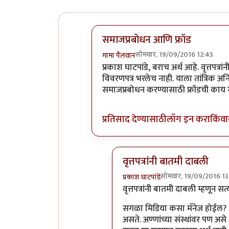
समाजप्रबोधन आणि फ्रॉड
सोमवार, 19/09/2016 12:43
गामा पैलवान
In reply to
हा मुद्दा सनातनवाले
by
प्रक
प्रकाश घाटपांडे, बराच अर्थ आहे. वृत्तपत्रा
विवरणपत्र भरलेच नाही. याला तांत्रिक अ
समाजप्रबोधन करण्यासाठी फ्रॉडची काय ग
प्रतिसाद देण्यासाठी
लॉग इन करा
किंवा
वृत्तपत्रांनी बातमी दाबली
सोमवार, 19/09/2016 13
प्रकाश घाटपांडे
In reply to
समाजप्रबोधन आणि फ
वृत्तपत्रांनी बातमी दाबली म्हणून स
सगळा मिडिया कसा मॅनेज होईल? त
असते. अण्णांच्या संस्थांवर पण असे