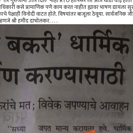
े" तर गुरुजींनी उत्तर दिले "नाही RTO हापिसर ला आज थोडी घाई होती 
धिकारी कसे प्रामाणिक पणे काम करत नाहीत ह्यावर भाषण द्यायला सुर
चे पेक्षाही विनोदी वाटत होते. विषयांतर बाजूला ठेवूया. सार्वजनिक 
हणजे श्री हमीद दाभोलकर. . . .