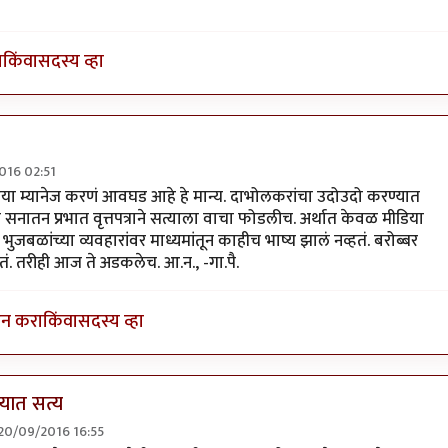
ा
किंवा
सदस्य व्हा
016 02:51
ातमी दाबली
by
प्रकाश घाटपांडे
डिया म्यानेज करणं आवघड आहे हे मान्य. दाभोलकरांचा उदोउदो करण्यात
 सनातन प्रभात वृत्तपत्राने सत्याला वाचा फोडलीच. अर्थात केवळ मीडिया
भुजबळांच्या व्यवहारांवर माध्यमांतून काहीच भाष्य झालं नव्हतं. बरोब्बर
तं. तरीही आज ते अडकलेच. आ.न., -गा.पै.
इन करा
किंवा
सदस्य व्हा
्यात सत्य
 20/09/2016 16:55