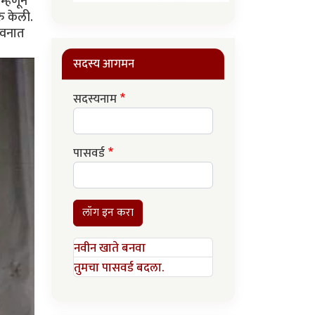
म्हणून
ु केली.
जीवनात
सदस्य आगमन
सदस्यनाम
पासवर्ड
लॉग इन करा
नवीन खाते बनवा
तुमचा पासवर्ड बदला.