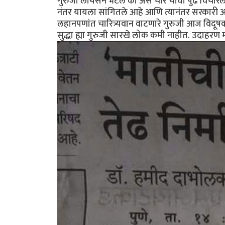
गुरुजी लायसन भेटले का असे चार चौघां पुढे विचारल
नंतर यायला सांगितले आहे आणि त्यानंतर सरकारी अ
लहानपणांत चारित्र्यवान वाटणारे गुरुजी आज विदूषका
सुद्धा ह्या गुरुजी सारखे लोक कमी नाहीत. उदाहरण म्