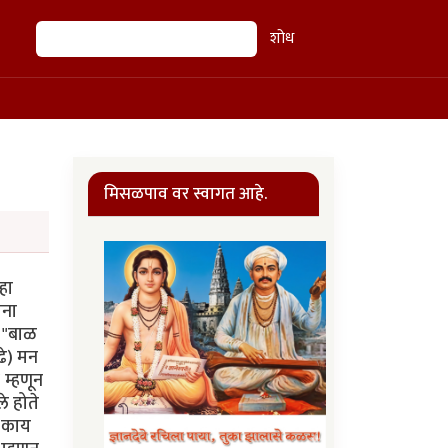
शोध
शोध
मिसळपाव वर स्वागत आहे.
हा
ाना
त "बाळ
ुढे) मन
 म्हणून
े होते
 "काय