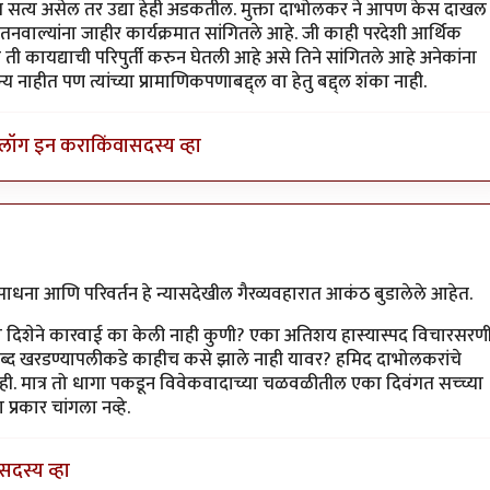
आहे
by
गामा पैलवान
्यात सत्य असेल तर उद्या हेही अडकतील. मुक्ता दाभोलकर ने आपण केस दाखल
वाल्यांना जाहीर कार्यक्रमात सांगितले आहे. जी काही परदेशी आर्थिक
ी कायद्याची परिपुर्ती करुन घेतली आहे असे तिने सांगितले आहे अनेकांना
 नाहीत पण त्यांच्या प्रामाणिकपणाबद्द्ल वा हेतु बद्द्ल शंका नाही.
लॉग इन करा
किंवा
सदस्य व्हा
लवान
े साधना आणि परिवर्तन हे न्यासदेखील गैरव्यवहारात आकंठ बुडालेले आहेत.
च्या दिशेने कारवाई का केली नाही कुणी? एका अतिशय हास्यास्पद विचारसरण
 शब्द खरडण्यापलीकडे काहीच कसे झाले नाही यावर? हमिद दाभोलकरांचे
ी. मात्र तो धागा पकडून विवेकवादाच्या चळवळीतील एका दिवंगत सच्च्या
 प्रकार चांगला नव्हे.
सदस्य व्हा