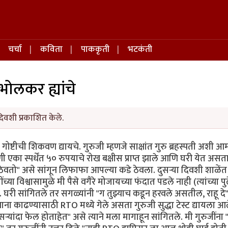
चर्चा
कविता
पाककृती
भटकंती
ाभोलकर ह्यांचे
िवशी प्रकाशित केले.
ोष्टीची शिकवण द्यायचे. गुरुजी म्हणजे साक्षांत गुरु ब्रहस्पती अशी आम्
 एका स्पर्धेंत ५० रुपयाचे रोख बक्षीस प्राप्त झाले आणि घरी येत असत
ी ठेवतो" असे सांगून लिफाफा आपल्या कडे ठेवला. दुसऱ्या दिवशी शाळें
ुजींच्या विश्वासामुळे मी पैसे वगैरे मोजायच्या फंदात पडले नाही (त्यांच्या प
ते. घरी सांगितले तर सगळ्यांनी "ग तुझ्याच कडून हरवले असतील, राहू दे"
ाना काढण्यासाठी RTO मध्ये गेले असता गुरुजी सुद्धा टेस्ट द्यायला आल
ऱ्यांदा फेल होताहेत" असे त्याने मला मागाहून सांगितले. मी गुरुजींना