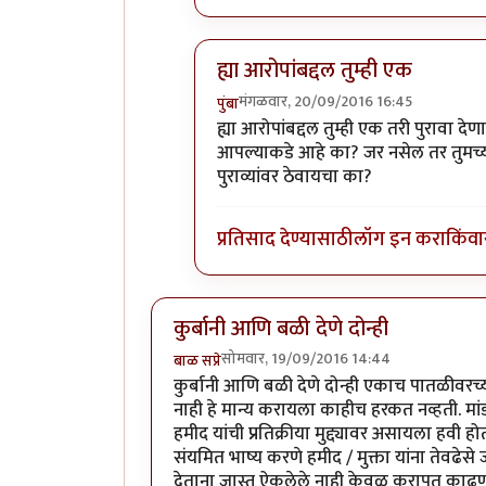
ह्या आरोपांबद्दल तुम्ही एक
मंगळवार, 20/09/2016 16:45
पुंबा
In reply to
प्रकाश घाटपांडे,
by
गामा पै
ह्या आरोपांबद्दल तुम्ही एक तरी पुरावा
आपल्याकडे आहे का? जर नसेल तर तुमच्या
पुराव्यांवर ठेवायचा का?
प्रतिसाद देण्यासाठी
लॉग इन करा
किंवा
कुर्बानी आणि बळी देणे दोन्ही
सोमवार, 19/09/2016 14:44
बाळ सप्रे
कुर्बानी आणि बळी देणे दोन्ही एकाच पातळीवरच्या
नाही हे मान्य करायला काहीच हरकत नव्हती. मांड
हमीद यांची प्रतिक्रीया मुद्द्यावर असायला हवी हो
संयमित भाष्य करणे हमीद / मुक्ता यांना तेवढेसे 
देताना जास्त ऐकलेले नाही केवळ कुरापत काढण्याच्