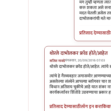
In reply to
सहमत 
मग तुम्ही म्हणता त
करु शकता असे सनातन
मदत घेतली असेल तर त
दाभोलकरांची मते मान्य
प्रतिसाद देण्यासाठी
थोरले दाभोलकर फ्रॉड होते/आहेत
मंगळवार, 20/09/2016 07:03
सतिश गावडे
In reply to
प्रकाश घाटपांडे,
by
गामा पै
थोरले दाभोलकर फ्रॉड होते/आहेत. त्यांच
त्यांचे हे गैरव्यवहार जगासमोर आणण्या
असलेल्या संस्थेने आपल्या ब्लॉगवर चार
विधान अतिशय चुकीचे आहे यात शंका नाह
कार्यकर्त्यावर शिंतोडे उडवण्याचा प्रकार हा
प्रतिसाद देण्यासाठी
लॉग इन करा
किंवा