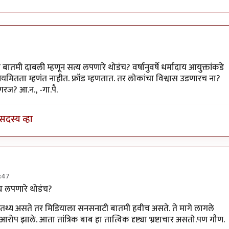
ाश घाटपांडे
ंनी बातमी दाबली म्हणून सत्य लपणारे थोडंच? वर्षानुवर्षे धर्मादाय आयुक्तांकडे
नियमितता म्हणंत नाहीत. फ्रॉड म्हणतात. तर लोकांचा विश्वास उडणारच ना?
रज? आ.न., -गा.पै.
सदस्य व्हा
:47
्रॉड
by
गामा पैलवान
त्य लपणारे थोडंच?
थ्य असते तर मिडियाला सनसनाटी बातमी हवीच असते. ते मागे लागले
 आरोप झाले. आता तांत्रिक बाब हा तात्विक दृष्ट्या भ्रष्टाचार असतो.पण गौण.