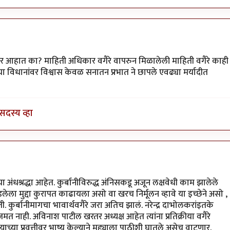
लवान
 देणार आहात का? माहिती अधिकार वगैरे वापरुन मिळालेली माहिती वगैरे काही
 विधानांवर विश्वास केवळ सनातन प्रभात ने छापले एवढ्या मर्यादीत
सदस्य व्हा
 अंधश्रद्धा आहेत. कुर्बानीविरुद्ध अंनिसकडू अजून लक्षवेधी काम झालेले
लेला मुद्दा कुरापत काढायला असो वा खरच निर्मूलन व्हावे या इच्छेने असो ,
ती. कुर्बानीमागचा भावार्थवगैरे जरा अतिच झालं. नरेन्द्र दाभोलकरांइतके
जमत नाही. अविनाश पाटील खरतर अध्यक्ष आहेत त्यांना प्रतिक्रीया वगैरे
या प्रवृत्तीवर भाष्य केल्याने मुद्द्याला पाठीशी घातले असेच वाटणार.