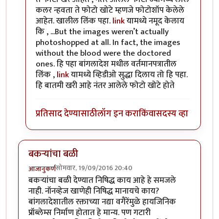
कलर न्हवता ते फोटो खोटे म्हणजे फोटोशॉप केलेले
आहेत. खालील लिंक पहा.
link
यामध्ये नमूद केलाय
कि , ...But the images weren’t actually
photoshopped at all. In fact, the images
without the blood were the doctored
ones. हि पहा बांगलादेश मधील वर्तमानपत्रातील
लिंक ,
link
यामध्ये व्हिडीओ सुद्धा दिलाय तो हि पहा.
हि बातमी खरी आहे नंतर आलेले फोटो खोटे होते
प्रतिसाद देण्यासाठी
लॉग इन करा
किंवा
सदस्य व्हा
बकऱ्यांचा बळी
सोमवार, 19/09/2016 20:40
आजानुकर्ण
बकऱ्यांचा बळी देण्यात निषिद्ध काय आहे हे समजले
नाही. नॉनव्हेज खाणेही निषिद्ध मानायचे काय?
बांगलादेशातील रक्ताच्या नद्या वगैरेंमुळे हायजिनिक
प्रॉब्लेम्स निर्माण होतात हे मान्य. पण गटारी