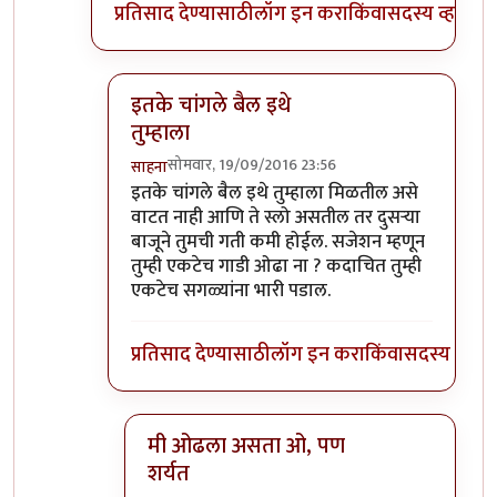
प्रतिसाद देण्यासाठी
लॉग इन करा
किंवा
सदस्य व्हा
इतके चांगले बैल इथे
तुम्हाला
सोमवार, 19/09/2016 23:56
साहना
In reply to
हो ना राव! साध्या बैलगाडा
by
संदीप डांगे
इतके चांगले बैल इथे तुम्हाला मिळतील असे
वाटत नाही आणि ते स्लो असतील तर दुसऱ्या
बाजूने तुमची गती कमी होईल. सजेशन म्हणून
तुम्ही एकटेच गाडी ओढा ना ? कदाचित तुम्ही
एकटेच सगळ्यांना भारी पडाल.
प्रतिसाद देण्यासाठी
लॉग इन करा
किंवा
सदस्य व्हा
मी ओढला असता ओ, पण
शर्यत