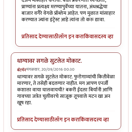
देऊन मांसाहार करावा. बळी प्रकरणात स्वच्छता,
प्राण्यांना प्रत्यक्ष्य मरण्यापुर्वेच्या यातना, अंधश्रद्धेचा
बाजार वगैरे वेगळे प्रॉब्लेम आहेत. पण मुळात मांसाहार
करण्यात ज्यांना इंट्रेस्ट आहे त्यांना तो करु द्यावा.
प्रतिसाद देण्यासाठी
लॉग इन करा
किंवा
सदस्य व्हा
धाग्यावर सगळे सुटलेत मोकाट.
मंगळवार, 20/09/2016 00:30
बॅटमॅन
धाग्यावर सगळे सुटलेत मोकाट. फुरोगाम्यांची कितीवेळा
मारणार, ते तसेही बदलणार नाहीत. मग आपण एनर्जी
कशाला वाया घालवायची? बकरी ईदला बिर्यानी आणि
गावच्या जत्रेत चुलीवरचे साजूक तूपवाले मटन खा अन
खूष रहा.
प्रतिसाद देण्यासाठी
लॉग इन करा
किंवा
सदस्य व्हा