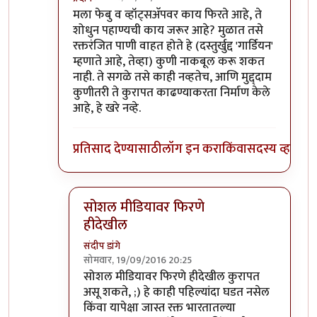
In reply to
फेसबुक्/व्हॉट्सॅपवर फिरतायत
by
बाळ सप्रे
मला फेबु व व्हॉट्सअ‍ॅपवर काय फिरते आहे, ते
शोधुन पहाण्यची काय जरूर आहे? मुळात तसे
रक्तरंजित पाणी वाहत होते हे (दस्तुर्खुद्द 'गार्डियन'
म्हणाते आहे, तेव्हा) कुणी नाकबूल करू शकत
नाही. ते सगळे तसे काही नव्हतेच, आणि मुद्द्दाम
कुणीतरी ते कुरापत काढण्याकरता निर्माण केले
आहे, हे खरे नव्हे.
प्रतिसाद देण्यासाठी
लॉग इन करा
किंवा
सदस्य व्हा
सोशल मीडियावर फिरणे
हीदेखील
संदीप डांगे
सोमवार, 19/09/2016 20:25
In reply to
!!
by
प्रदीप
सोशल मीडियावर फिरणे हीदेखील कुरापत
असू शकते, ;) हे काही पहिल्यांदा घडत नसेल
किंवा यापेक्षा जास्त रक्त भारतातल्या