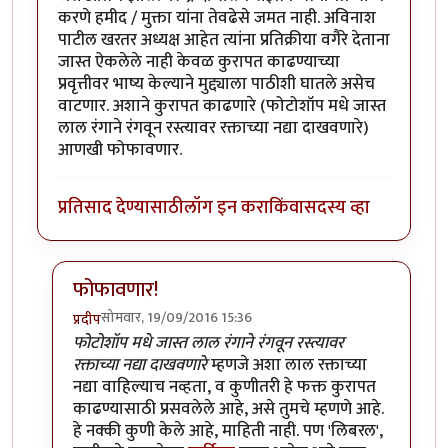
करणे हमीद / मुक्ता यांना तेवढेसे जमत नाही. अविनाश
पाटील खरतर अध्यक्ष आहेत त्यांना प्रतिक्रीया वगैरे देताना
जास्त ऐकलेले नाही केवळ कुरापत काढण्याच्या
प्रवृत्तीवर भाष्य केल्याने मुद्द्याला पाठीशी घातले असेच
वाटणार. अशाने कुरापत काढणारे (फोटोशॉप मधे जास्त
लाल रंगाने रंगवून रस्त्यावर रक्ताच्या नद्या दाखवणारे)
आणखी फोफावणार.
प्रतिसाद देण्यासाठी
लॉग इन करा
किंवा
सदस्य व्हा
फोफावणार!
सोमवार, 19/09/2016 15:36
प्रदीप
In reply to
कुर्बानी आणि बळी देणे दोन्ही
by
बाळ सप्रे
फोटोशॉप मधे जास्त लाल रंगाने रंगवून रस्त्यावर
रक्ताच्या नद्या दाखवणारे
म्हणजे अशा लाल रक्ताच्या
नद्या वाहिल्याच नव्हता, व कुणीतरी हे फक्त कुरापत
काढण्यासाठी प्रसवलेले आहे, असे तुमचे म्हणणे आहे.
हे नक्की कुणी केले आहे, माहिती नाही. पण 'लिबरल',