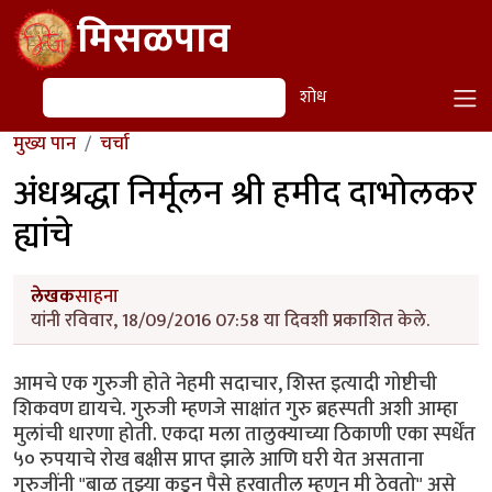
Skip to main content
मिसळपाव
शोध
शोध
मुख्य पान
चर्चा
अंधश्रद्धा निर्मूलन श्री हमीद दाभोलकर
ह्यांचे
लेखक
साहना
यांनी रविवार, 18/09/2016 07:58 या दिवशी प्रकाशित केले.
आमचे एक गुरुजी होते नेहमी सदाचार, शिस्त इत्यादी गोष्टीची
शिकवण द्यायचे. गुरुजी म्हणजे साक्षांत गुरु ब्रहस्पती अशी आम्हा
मुलांची धारणा होती. एकदा मला तालुक्याच्या ठिकाणी एका स्पर्धेंत
५० रुपयाचे रोख बक्षीस प्राप्त झाले आणि घरी येत असताना
गुरुजींनी "बाळ तुझ्या कडून पैसे हरवातील म्हणून मी ठेवतो" असे