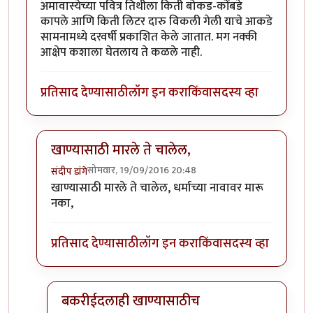
अमावास्येच्या पवित्र तिथीला किती बोकड-कोंबडे
कापले आणि किती लिटर दारु विकली गेली याचे आकडे
सामनामध्ये दरवर्षी प्रकाशित केले जातात. मग नक्की
आक्षेप कशाला घेतलाय ते कळले नाही.
प्रतिसाद देण्यासाठी
लॉग इन करा
किंवा
सदस्य व्हा
खाण्यासाठी मारले ते चालेल,
सोमवार, 19/09/2016 20:48
संदीप डांगे
In reply to
बकऱ्यांचा बळी
by
आजानुकर्ण
खाण्यासाठी मारले ते चालेल, धर्माच्या नावावर मारू
नका,
प्रतिसाद देण्यासाठी
लॉग इन करा
किंवा
सदस्य व्हा
बकरीईदलाही खाण्यासाठीच