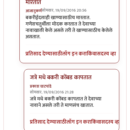
मारतात
सोमवार, 19/09/2016 20:56
आजानुकर्ण
In reply to
खाण्यासाठी मारले ते चालेल,
by
संदीप डांगे
बकरीईदलाही खाण्यासाठीच मारतात.
गणेशचतुर्थीला मोदक करतात ते देवाच्या
नावाखाली केले असले तरी ते खाण्यासाठीच केलेले
असतात.
प्रतिसाद देण्यासाठी
लॉग इन करा
किंवा
सदस्य व्हा
जत्रे मधे बकरी कोंबड कापतात
प्रकाश घाटपांडे
सोमवार, 19/09/2016 21:28
In reply to
बकरीईदलाही खाण्यासाठीच मारतात
by
आजा
जत्रे मधे बकरी कोंबड कापतात ते देवाच्या
नावाने असले तरी ते माणसंच खातात.
प्रतिसाद देण्यासाठी
लॉग इन करा
किंवा
सदस्य व्हा