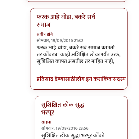
फरक आहे थोडा, बकरे सर्व
समाज
संदीप डांगे
सोमवार, 19/09/2016 21:32
In reply to
जत्रे मधे बकरी कोंबड कापतात
by
प्रकाश 
फरक आहे थोडा, बकरे सर्व समाज कापतो
तर कोंबड्या काही अशिक्षित लोकांपर्यंत उरलं,
सुशिक्षित कापत असतील तर माहित नाही,
प्रतिसाद देण्यासाठी
लॉग इन करा
किंवा
सदस्य व्हा
सुशिक्षित लोक सुद्धा
भरपूर
साहना
सोमवार, 19/09/2016 23:56
In reply to
फरक आहे थोडा, बकरे सर्व समाज
by
स
सुशिक्षित लोक सुद्धा भरपूर कोंबडे