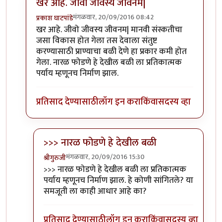
खर आहे. जीवो जीवस्य जीवनम|
मंगळवार, 20/09/2016 08:42
प्रकाश घाटपांडे
In reply to
निसर्ग कायदा संस्कति वगैरे..
by
चौकटराजा
खर आहे. जीवो जीवस्य जीवनम| मानवी संस्कतीचा
जसा विकास होत गेला तस देवाला संतुष्ट
करण्यासाठी प्राण्याचा बळी देणे हा प्रकार कमी होत
गेला. नारळ फोडणे हे देखील बळी ला प्रतिकात्मक
पर्याय म्हणूनच निर्माण झाल.
प्रतिसाद देण्यासाठी
लॉग इन करा
किंवा
सदस्य व्हा
>>> नारळ फोडणे हे देखील बळी
मंगळवार, 20/09/2016 15:30
श्रीगुरुजी
In reply to
खर आहे. जीवो जीवस्य जीवनम|
by
प्रकाश घाटप
>>> नारळ फोडणे हे देखील बळी ला प्रतिकात्मक
पर्याय म्हणूनच निर्माण झाल. हे कोणी सांगितले? या
समजूती ला काही आधार आहे का?
प्रतिसाद देण्यासाठी
लॉग इन करा
किंवा
सदस्य व्हा