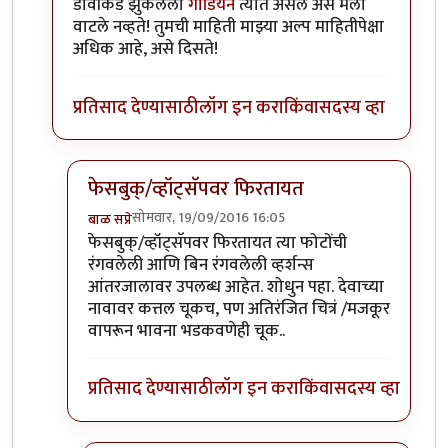
डावीकडे झुकलेला
गार्डियन
त्यात असेल असे मला
वाटले नव्हते! तुमची माहिती माझ्या अल्प माहितीपेक्षा
अधिक आहे, असे दिसते!
प्रतिसाद देण्यासाठी
लॉग इन करा
किंवा
सदस्य व्हा
फेसबुक्/व्हॉट्सॅपवर फिरतायत
सोमवार, 19/09/2016 16:05
बाळ सप्रे
In reply to
फोफावणार!
by
प्रदीप
फेसबुक्/व्हॉट्सॅपवर फिरतायत त्या फोटोंची
रंगवलेली आणि बिन रंगवलेली व्हर्शन्स
आंतरजालावर उपलब्ध आहेत. शोधुन पहा. देवाच्या
नावावर कत्तल चूकच, पण अतिरंजित चित्रं /मजकूर
वापरून भावना भडकवणेही चूक..
प्रतिसाद देण्यासाठी
लॉग इन करा
किंवा
सदस्य व्हा