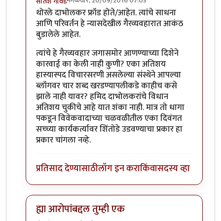
मंगळवार, 20/09/2016 07:03
सतिश गावडे
In reply to
प्रकाश घाटपांडे,
by
गामा पैलवान
थोरले दाभोलकर फ्रॉड होते/आहेत. त्यांचे साधना
आणि परिवर्तन हे न्यासदेखील गैरव्यवहारात आकंठ
बुडालेले आहेत.
त्यांचे हे गैरव्यवहार जगासमोर आणण्याच्या दिशेने
कारवाई का केली नाही कुणी? एका अतिशय
हास्यास्पद विचारसरणी असलेल्या संस्थेने आपल्या
ब्लॉगवर चार शब्द खरडण्यापलीकडे काहीच कसे
झाले नाही यावर? हमिद दाभोलकरांचे विधान
अतिशय चुकीचे आहे यात शंका नाही. मात्र तो धागा
पकडून विवेकवादाच्या चळवळीतील एका दिवंगत
सच्च्या कार्यकर्त्यावर शिंतोडे उडवण्याचा प्रकार हा
प्रकार चांगला नव्हे.
प्रतिसाद देण्यासाठी
लॉग इन करा
किंवा
सदस्य व्हा
ह्या आरोपांबद्दल तुम्ही एक