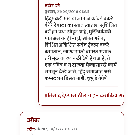
संदीप डांगे
बुधवार, 21/09/2016 08:35
In reply to
ये बात हजम नही हुई. इस्कटून
by
खट
हिंदुमधली एखादी जात जे कोंबडं बकरे
वैगेरे देवाला कापतात त्यातला सुशिक्षित
वर्ग ह्या प्रथा सोडून आहे, मुस्लिमांमध्ये
मात्र असे काही नाही, श्रीमंत गरीब,
शिक्षित अशिक्षित सर्वच ईदला बकरे
कापतात, खाण्यासाठी वापरत असाल
तरी मूळ कारण बळी देणे हेच आहे, ते
एक पवित्र व न टाळता येण्यासारखे कार्य
समजून केले जाते, हिंदू समाजात असे
कम्पलशन दिसत नाही, चुभु देणेघेणे
प्रतिसाद देण्यासाठी
लॉग इन करा
किंवा
सदस्य व्
बरोबर
सोमवार, 19/09/2016 21:01
प्रदीप