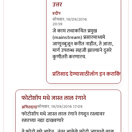
उत्तर
प्रदीप
सोमवार, 19/09/2016
20:59
In reply to
का फिरली असावी हाच प्रश्न
by
स
जे काम तथाकथित प्रमुख
(mainstream) प्रसारमाध्यमे
जाणूनबुजून करीत नाहीत, ते आता,
मार्ग उपलब्ध सहजी झाल्याने दुसरे
कुणीतरी करणारच.
प्रतिसाद देण्यासाठी
लॉग इन करा
किंवा
सदस
फोटोशॉप मधे जास्त लाल रंगाने
सोमवार, 19/09/2016 17:09
अमितदादा
In reply to
कुर्बानी आणि बळी देणे दोन्ही
by
बाळ सप्रे
फोटोशॉप मधे जास्त लाल रंगाने रंगवून रस्त्यावर
रक्ताच्या नद्या दाखवणारे
ते फोटो खरे आहेत , नंतर आलेले फोटो ज्यामध्ये लाल