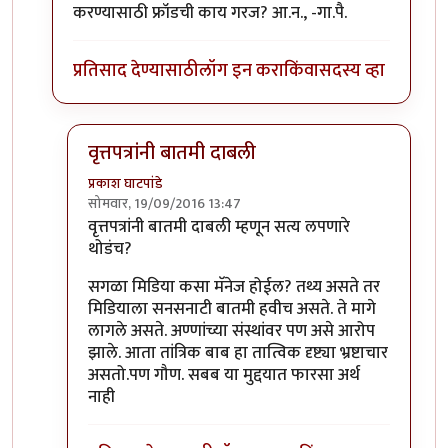
करण्यासाठी फ्रॉडची काय गरज? आ.न., -गा.पै.
प्रतिसाद देण्यासाठी
लॉग इन करा
किंवा
सदस्य व्हा
वृत्तपत्रांनी बातमी दाबली
प्रकाश घाटपांडे
सोमवार, 19/09/2016 13:47
In reply to
समाजप्रबोधन आणि फ्रॉड
by
गामा पैलवान
वृत्तपत्रांनी बातमी दाबली म्हणून सत्य लपणारे
थोडंच?
सगळा मिडिया कसा मॅनेज होईल? तथ्य असते तर
मिडियाला सनसनाटी बातमी हवीच असते. ते मागे
लागले असते. अण्णांच्या संस्थांवर पण असे आरोप
झाले. आता तांत्रिक बाब हा तात्विक दृष्ट्या भ्रष्टाचार
असतो.पण गौण. सबब या मुद्दयात फारसा अर्थ
नाही