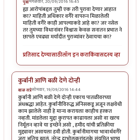
मंगळवार, 20/09/2016 16:45
पुंबा
In reply to
प्रकाश घाटपांडे,
by
गामा पैलवान
ह्या आरोपांबद्दल तुम्ही एक तरी पुरावा देणार आहात
का? माहिती अधिकार वगैरे वापरुन मिळालेली
माहिती वगैरे काही आपल्याकडे आहे का? जर नसेल
तर तुमच्या विधानांवर विश्वास केवळ सनातन प्रभात ने
छापले एवढ्या मर्यादीत पुराव्यांवर ठेवायचा का?
प्रतिसाद देण्यासाठी
लॉग इन करा
किंवा
सदस्य व्हा
कुर्बानी आणि बळी देणे दोन्ही
सोमवार, 19/09/2016 14:44
बाळ सप्रे
कुर्बानी आणि बळी देणे दोन्ही एकाच पातळीवरच्या
अंधश्रद्धा आहेत. कुर्बानीविरुद्ध अंनिसकडू अजून लक्षवेधी
काम झालेले नाही हे मान्य करायला काहीच हरकत
नव्हती. मांडलेला मुद्दा कुरापत काढायला असो वा खरच
निर्मूलन व्हावे या इच्छेने असो , हमीद यांची प्रतिक्रीया
मुद्द्यावर असायला हवी होती. कुर्बानीमागचा भावार्थवगैरे
जरा अतिच झालं. नरेन्द्र दाभोलकरांइतके संयमित भाष्य