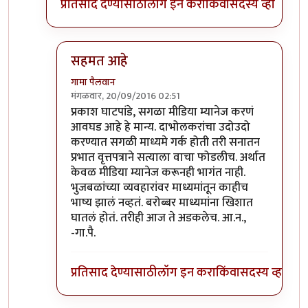
प्रतिसाद देण्यासाठी
लॉग इन करा
किंवा
सदस्य व्हा
सहमत आहे
गामा पैलवान
मंगळवार, 20/09/2016 02:51
In reply to
वृत्तपत्रांनी बातमी दाबली
by
प्रकाश घाटपांडे
प्रकाश घाटपांडे, सगळा मीडिया म्यानेज करणं
आवघड आहे हे मान्य. दाभोलकरांचा उदोउदो
करण्यात सगळी माध्यमे गर्क होती तरी सनातन
प्रभात वृत्तपत्राने सत्याला वाचा फोडलीच. अर्थात
केवळ मीडिया म्यानेज करूनही भागंत नाही.
भुजबळांच्या व्यवहारांवर माध्यमांतून काहीच
भाष्य झालं नव्हतं. बरोब्बर माध्यमांना खिशात
घातलं होतं. तरीही आज ते अडकलेच. आ.न.,
-गा.पै.
प्रतिसाद देण्यासाठी
लॉग इन करा
किंवा
सदस्य व्हा