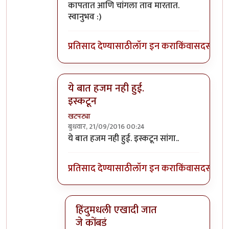
कापतात आणि चांगला ताव मारतात.
स्वानुभव :)
प्रतिसाद देण्यासाठी
लॉग इन करा
किंवा
सदस्य व्हा
ये बात हजम नही हुई.
इस्कटून
खटपट्या
बुधवार, 21/09/2016 00:24
In reply to
फरक आहे थोडा, बकरे सर्व समाज
by
स
ये बात हजम नही हुई. इस्कटून सांगा..
प्रतिसाद देण्यासाठी
लॉग इन करा
किंवा
सदस्य व्हा
हिंदुमधली एखादी जात
जे कोंबडं