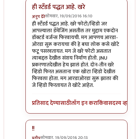
ही स्टॅंडर्ड पद्धत आहे. खरे
सोमवार, 19/09/2016 16:10
अनुप ढेरे
In reply to
फेसबुक्/व्हॉट्सॅपवर फिरतायत
by
बाळ सप्रे
ही स्टॅंडर्ड पद्धत आहे. खरे फोटो/व्हिडो जर
आपल्याला डॅमेजिंग असतील तर मुद्दाम एकदोन
डॉक्टर्ड वर्जन्स फिरवायची. मग आपणच आरडा-
ओरडा सुरू करायचा की हे बघा लोक कसे खोटे
फटू पसरवतायत. मग जे खरे फोटो असतात
त्याबद्दल देखील संशय निर्माण होतो. JNU
प्रकरणातदेखील हेच झालं होतं. दोन-तीन खरे
व्हिडो फिरत असताना एक खोटा व्हिडो देखील
फिरवला होता. मग आरडाओरडा सुरू झाला की
जे व्हिडो फिरतायत ते खोटे आहेत.
प्रतिसाद देण्यासाठी
लॉग इन करा
किंवा
सदस्य व्हा
!!
सोमवार, 19/09/2016 20:13
प्रदीप