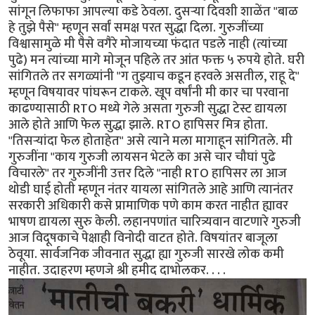
सांगून लिफाफा आपल्या कडे ठेवला. दुसऱ्या दिवशी शाळेंत "बाळ
हे तुझे पैसे" म्हणून सर्वां समक्ष परत सुद्धा दिला. गुरुजींच्या
विश्वासामुळे मी पैसे वगैरे मोजायच्या फंदात पडले नाही (त्यांच्या
पुढे) मन त्यांच्या मागे मोजून पहिले तर आंत फक्त ५ रुपये होते. घरी
सांगितले तर सगळ्यांनी "ग तुझ्याच कडून हरवले असतील, राहू दे"
म्हणून विषयावर पांघरून टाकले. खूप वर्षांनी मी कार चा परवाना
काढण्यासाठी RTO मध्ये गेले असता गुरुजी सुद्धा टेस्ट द्यायला
आले होते आणि फेल सुद्धा झाले. RTO हापिसर मित्र होता.
"तिसऱ्यांदा फेल होताहेत" असे त्याने मला मागाहून सांगितले. मी
गुरुजींना "काय गुरुजी लायसन भेटले का असे चार चौघां पुढे
विचारले" तर गुरुजींनी उत्तर दिले "नाही RTO हापिसर ला आज
थोडी घाई होती म्हणून नंतर यायला सांगितले आहे आणि त्यानंतर
सरकारी अधिकारी कसे प्रामाणिक पणे काम करत नाहीत ह्यावर
भाषण द्यायला सुरु केली. लहानपणांत चारित्र्यवान वाटणारे गुरुजी
आज विदूषकाचे पेक्षाही विनोदी वाटत होते. विषयांतर बाजूला
ठेवूया. सार्वजनिक जीवनात सुद्धा ह्या गुरुजी सारखे लोक कमी
नाहीत. उदाहरण म्हणजे श्री हमीद दाभोलकर. . . .