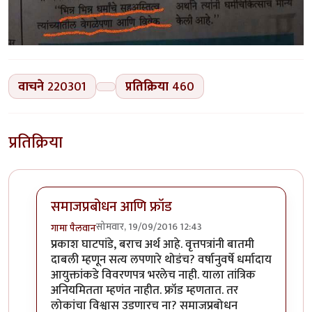
वाचने
220301
प्रतिक्रिया
460
प्रतिक्रिया
समाजप्रबोधन आणि फ्रॉड
सोमवार, 19/09/2016 12:43
गामा पैलवान
In reply to
हा मुद्दा सनातनवाले
by
प्रकाश घाटपांडे
प्रकाश घाटपांडे, बराच अर्थ आहे. वृत्तपत्रांनी बातमी
दाबली म्हणून सत्य लपणारे थोडंच? वर्षानुवर्षे धर्मादाय
आयुक्तांकडे विवरणपत्र भरलेच नाही. याला तांत्रिक
अनियमितता म्हणंत नाहीत. फ्रॉड म्हणतात. तर
लोकांचा विश्वास उडणारच ना? समाजप्रबोधन