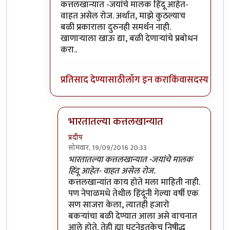
कत्तलखान्यात -जयांचे मालक हिंदू आहेत-
वाहत असेल रोज. अर्थात, माझे कुठल्याच
बळी प्रकाराला दुरुनही समर्थन नाही.
खाणाऱ्याला खाऊ द्या, बळी देणाऱ्यांचे प्रबोधन
करा..
प्रतिसाद देण्यासाठी
लॉग इन करा
किंवा
सदस्य व्हा
भारतातल्या कत्तलखान्यात
प्रदीप
सोमवार, 19/09/2016 20:33
In reply to
सोशल मीडियावर फिरणे हीदेखील
by
सं
भारतातल्या कत्तलखान्यात -जयांचे मालक
हिंदू आहेत- वाहत असेल रोज.
कत्तलखान्यांत काय होते मला माहिती नाही.
पण नेपाळमधे तेथील हिंदूंनी गेल्या वर्षी एक
सण साजरा केला, त्यातही हजारो
बकर्‍यांचा बळी देण्यात आला असे वाचनात
आले होते. तेही ह्या घटनेइतकेच निषीद्ध