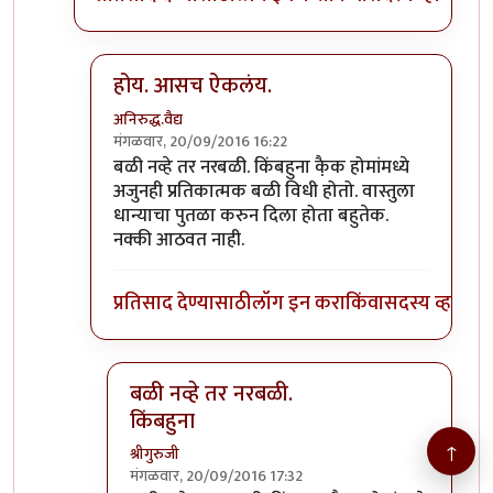
होय. आसच ऐकलंय.
अनिरुद्ध.वैद्य
मंगळवार, 20/09/2016 16:22
In reply to
>>> नारळ फोडणे हे देखील बळी
by
श्रीगुरुज
बळी नव्हे तर नरबळी. किंबहुना कै़क होमांमध्ये
अजुनही प्रतिकात्मक बळी विधी होतो. वास्तुला
धान्याचा पुतळा करुन दिला होता बहुतेक.
नक्की आठवत नाही.
प्रतिसाद देण्यासाठी
लॉग इन करा
किंवा
सदस्य व्हा
बळी नव्हे तर नरबळी.
किंबहुना
↑
श्रीगुरुजी
मंगळवार, 20/09/2016 17:32