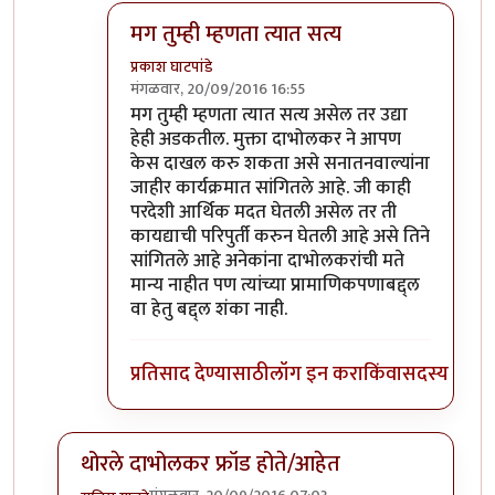
मग तुम्ही म्हणता त्यात सत्य
प्रकाश घाटपांडे
मंगळवार, 20/09/2016 16:55
In reply to
सहमत आहे
by
गामा पैलवान
मग तुम्ही म्हणता त्यात सत्य असेल तर उद्या
हेही अडकतील. मुक्ता दाभोलकर ने आपण
केस दाखल करु शकता असे सनातनवाल्यांना
जाहीर कार्यक्रमात सांगितले आहे. जी काही
परदेशी आर्थिक मदत घेतली असेल तर ती
कायद्याची परिपुर्ती करुन घेतली आहे असे तिने
सांगितले आहे अनेकांना दाभोलकरांची मते
मान्य नाहीत पण त्यांच्या प्रामाणिकपणाबद्द्ल
वा हेतु बद्द्ल शंका नाही.
प्रतिसाद देण्यासाठी
लॉग इन करा
किंवा
सदस्य व्हा
थोरले दाभोलकर फ्रॉड होते/आहेत