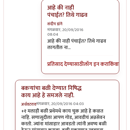
आहे की नाही
पंचाईत? तिथे गाढव
संदीप डांगे
मंगळवार, 20/09/2016
08:04
In reply to
वाईट मानून घेऊ नका गाढवाच्या
आहे की नाही पंचाईत? तिथे गाढव
लागतील ना...
प्रतिसाद देण्यासाठी
लॉग इन करा
किंवा
सदस्य
बकऱ्यांचा बळी देण्यात निषिद्ध
काय आहे हे समजले नाही.
मंगळवार, 20/09/2016 04:03
अर्धवटराव
In reply to
बकऱ्यांचा बळी
by
आजानुकर्ण
+१ मलाही बळी प्रथेमधे काय चुक आहे हे कळत
नाहि. सणासुदीला आपण गोड, आवडीचं अन्नसेवन
करतो. ज्यांना मांसाहार आवडतो त्यांनी अवष्य बळी