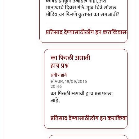
कोंबडे झाकून उजाडले नाही, असे
मानण्याचे दिवस गेले. मूळ चित्रे सोशल
मीडियावर फिरणे कुरापत का समजावी?
प्रतिसाद देण्यासाठी
लॉग इन करा
किंवा
सदस्य व्
का फिरली असावी
हाच प्रश्न
संदीप डांगे
सोमवार, 19/09/2016
20:46
In reply to
कुरापत
by
प्रदीप
का फिरली असावी हाच प्रश्न पडला
आहे,
प्रतिसाद देण्यासाठी
लॉग इन करा
किंवा
सदस्य