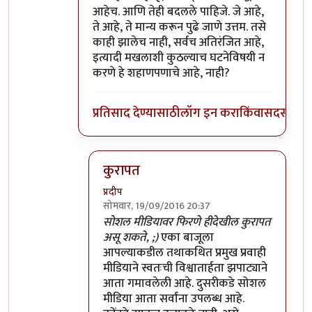
आहेच. आणि तेही बदलले पाहिजे. जे आहे,
ते आहे, ते मान्य करून पुढे जाणे उत्तम. तसे
काही झालेच नाही, सर्वच अतिरंजित आहे,
इत्यादी मखलाशी कुठल्याच घटनेविषयी न
करणे हे शहाणपणाचे आहे, नाही?
प्रतिसाद देण्यासाठी
लॉग इन करा
किंवा
सदस्य व्हा
कुरापत
प्रदीप
सोमवार, 19/09/2016 20:37
In reply to
भारतातल्या कत्तलखान्यात
by
प्रदीप
सोशल मीडियावर फिरणे हीदेखील कुरापत
असू शकते, ;)
एका बाजूला
आपल्याकडील तथाकथित प्रमुख प्रवाही
मीडियाने स्वतःची विश्वातार्हता झपाट्याने
आता गमावलेली आहे. दुसरीकडे सोशल
मीडिया आता सर्वांना उपलब्ध आहे.