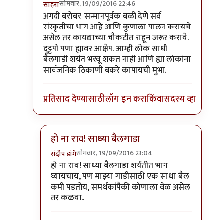
सोमवार, 19/09/2016 22:46
साहना
In reply to
मूळ आक्षेप
by
आनंदयात्री
अगदी बरोबर. सन्मानपूर्वक बळी देणे सर्व
संस्कृतीचा भाग आहे आणि कुणाला पालन करायचे
असेल तर कायद्याच्या चौकटीत राहून जरूर करावे.
दुट्टपी पणा ह्यावर आक्षेप. आम्ही लोक साधी
बैलगाडी शर्यत भरवू शकत नाही आणि ह्या लोकांना
सार्वजनिक ठिकाणी बकरे कापायची मुभा.
प्रतिसाद देण्यासाठी
लॉग इन करा
किंवा
सदस्य व्हा
हो ना राव! साध्या बैलगाडा
सोमवार, 19/09/2016 23:04
संदीप डांगे
In reply to
अगदी बरोबर. सन्मानपूर्वक बळी
by
साहना
हो ना राव! साध्या बैलगाडा शर्यतीत भाग
घ्यायचाय, पण माझ्या गाडीसाठी एक साधा बैल
कमी पडतोय, समर्थकांपैकी कोणाला वेळ असेल
तर कळवा..