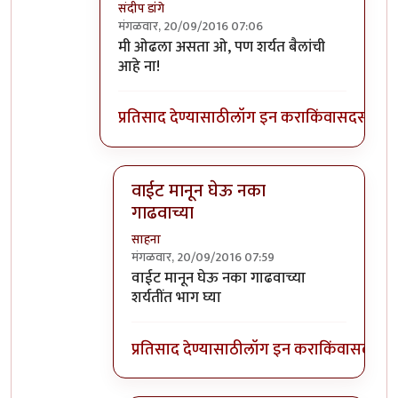
संदीप डांगे
मंगळवार, 20/09/2016 07:06
In reply to
इतके चांगले बैल इथे तुम्हाला
by
साहन
मी ओढला असता ओ, पण शर्यत बैलांची
आहे ना!
प्रतिसाद देण्यासाठी
लॉग इन करा
किंवा
सदस्य व्हा
वाईट मानून घेऊ नका
गाढवाच्या
साहना
मंगळवार, 20/09/2016 07:59
In reply to
मी ओढला असता ओ, पण शर्यत
by
स
वाईट मानून घेऊ नका गाढवाच्या
शर्यतींत भाग घ्या
प्रतिसाद देण्यासाठी
लॉग इन करा
किंवा
सदस्य व्