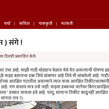
चर्चा
कविता
पाककृती
भटकंती
न ) संगे !
या दिवशी प्रकाशित केले.
ावर उभा आहे. माझी गाडी थोड्याच वेळांत येथे येत असल्याची घोषणा झ
ामुळे माझा बसायचा डबा जिथे थांबणार आहे तिथे मी थांबलेलो आहे. गाड
 वर्गाच्या आरक्षित गटातील असल्याने त्यात फक्त आरक्षित तिकीटधारकांन
हे. पण वास्तव मात्र तसे नाही. माझ्या डब्याच्या जागेवर बिगरआरक्षित
नरल ‘ डब्यात जायला हवे आहे. परंतु, सामान्य तिकीट काढूनही आरक्षित
सांगता राव ?).