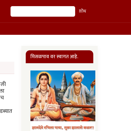
शोध
शोध
मिसळपाव वर स्वागत आहे.
ाली
ीला
ीच
 डब्यात