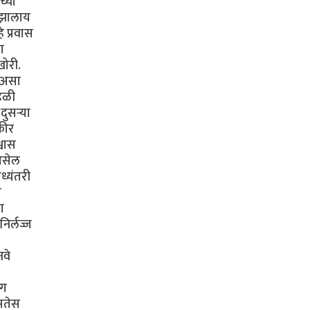
च्या
ी झालाय
 प्रवास
ा
खोरी.
ा असा
ंडळी
ुसऱ्या
कीर
्वास
 असेल
ध्यंतरी
ी
ा
िर्लज्ज
नवे
ंग
असतेस