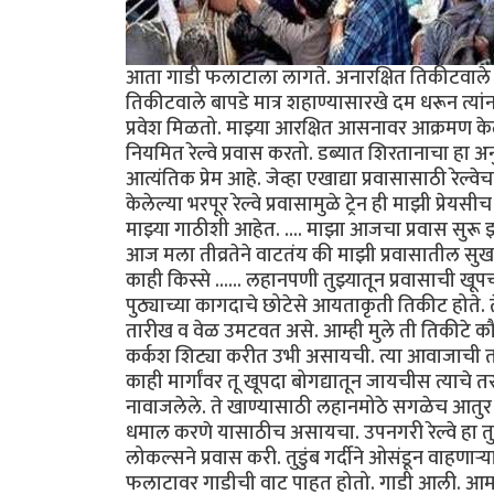
आता गाडी फलाटाला लागते. अनारक्षित तिकीटवाले (व
तिकीटवाले बापडे मात्र शहाण्यासारखे दम धरून त्या
प्रवेश मिळतो. माझ्या आरक्षित आसनावर आक्रमण केले
नियमित रेल्वे प्रवास करतो. डब्यात शिरतानाचा हा अनुभ
आत्यंतिक प्रेम आहे. जेव्हा एखाद्या प्रवासासाठी रेल्
केलेल्या भरपूर रेल्वे प्रवासामुळे ट्रेन ही माझी प
माझ्या गाठीशी आहेत. .... माझा आजचा प्रवास सुरू
आज मला तीव्रतेने वाटतंय की माझी प्रवासातील सुख 
काही किस्से ...... लहानपणी तुझ्यातून प्रवासाची खू
पुठ्याच्या कागदाचे छोटेसे आयताकृती तिकीट होते. त
तारीख व वेळ उमटवत असे. आम्ही मुले ती तिकीटे क
कर्कश शिट्या करीत उभी असायची. त्या आवाजाची तर
काही मार्गांवर तू खूपदा बोगद्यातून जायचीस त्याचे
नावाजलेले. ते खाण्यासाठी लहानमोठे सगळेच आतुर अ
धमाल करणे यासाठीच असायचा. उपनगरी रेल्वे हा त
लोकल्सने प्रवास करी. तुडुंब गर्दीने ओसंडून वाहणाऱ्
फलाटावर गाडीची वाट पाहत होतो. गाडी आली. आमच्या 