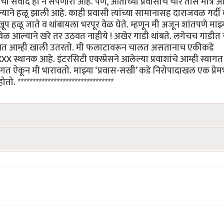
ोबरचा संवाद हा न संपणारा आहे. पण, आताच्या प्रवासाचे चार तास मात्र 
ने हळू झाली आहे. काही प्रवासी त्यांच्या सामानासह दाराजवळ गर्दी
 हळू जाते व थांबायला भरपूर वेळ घेते. म्हणून मी अजून शांतपणे माझ्
ळ आल्याने खरे तर उठवत नाहीये ! अखेर गाडी थांबते. लगेचच गाडीत 
ने रोखत आम्ही खाली उतरतो. मी फलाटावरून चालत असतानाच एकीकडे
XXX स्थानक आहे. इंटरसिटी एक्स्प्रेसने आलेल्या प्रवाशांचे आम्ही स्वागत
वागत ऐकून मी भारावतो. माझ्या ‘प्रवास-सखी’ कडे निरोपादाखल एक प्रेम
 ********************************