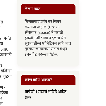
लेखन मदत
मिसळपाव.कॉम वर लेखन
ात
करताना कंट्रोल (Ctrl) +
ी
स्पेसबार (space) ने मराठी
इंग्रजी अशी भाषा बदलता येते.
तापर्यंत
सुरूवातीला फोनेटिक्स आहे. मात्र
भव
तुमच्या खात्याच्या सेटींग मधून
 आहे.
इनस्क्रीप्ट बदलता येईल.
हवासाचे
वर
इंजिन्स
 तुझ्या
कोण कोण आलंय?
णे व
यावेळी 1 सदस्यं आलेले आहेत.
ईच्या
्ही
रीडर
ात