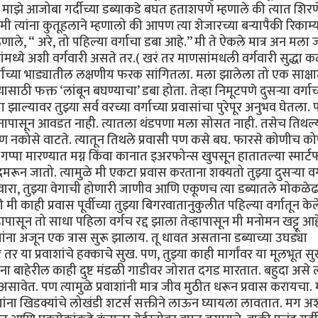
). माझे आजोबा गर्दीच्या डब्याकडे बघत हताशपणे म्हणाले की त्यात शिरण
 त्यांना कुतूहलाने म्हणालो की आपण त्या शेजारच्या बऱ्यापैकी रिकाम्
णाले, “ अरे, तो पहिल्या वर्गाचा डबा आहे.’’ मी ते ऐकले मात्र अन मला 
ंमध्ये अशी वर्गवारी असते तर.( खरं तर माणसांमधली वर्गवारी सुद्धा 
र्गांच्या भाड्यातील लक्षणीय फरक सांगितला. मला झालेला तो एक साक्ष
्यासाठी फक्त ‘लांबून बघण्याचा’ डबा होता. तेव्हा निमूटपणे दुसऱ्या वर्गाच
झाल्यावर तुझ्या सर्व वरच्या वर्गाच्या प्रवासांचा पुरेपूर अनुभव घेतला
वास मनापासून आवडत नाही. त्यातला थंडपणा मला सोसत नाही. तसेच तिथल्
ण नकोसे वाटते. त्यातून तिथले प्रवासी पण कसे बघ. फारसे कोणीच क
पा मारण्यात मग्न किंवा कानात इअरफोन्स खुपसून हातातल्या स्मार्ट
गुदमरून जातो. त्यामुळे मी एकटा प्रवास करताना शक्यतो तुझ्या दुसऱ्या वर्
वारा, तुझ्या वेगाची होणारी जाणीव आणि एकूणच त्या डब्यातले मोकळे
ाही प्रवास पूर्वीच्या तुझ्या बिगरवातानुकुलीत पहिल्या वर्गातून केले
हापासून तो साधा पहिला वर्गच रद्द झाला तेव्हापासून मी मनोमन खट्टू आह
वाशांना अजून एक त्रास सुरू झालाय. तू धावत असताना डब्याच्या उघड्या
े तर या प्रवाशांचे हक्काचे सुख. पण, तुझ्या काही मार्गांवर या मूलभूत 
ाना बाहेरील काही दुष्ट मंडळी गाडीवर जोरात दगड मारतात. बहुदा असे
 असावेत. पण त्यामुळे प्रवाशांनी मात्र जीव मुठीत धरून प्रवास करायचा.
ाशांना खिडक्यांचे लोखंडी शटर्स सक्तीने लाऊन घ्यायला लावतात. मग अ