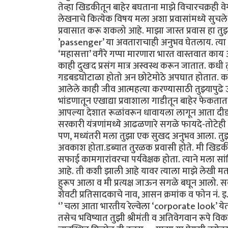
तेव्हा खिडकीतून बाहेर बघताना माझे विचारचक्रही वेग
लेखनाचे कित्येक विषय मला अशा प्रवासांमध्ये सुचले
प्रवासात करू शकलो आहे. माझा जास्त प्रवास हा तुझ्या
’passenger’ या अवताराचाही अनुभव घेतलाय. त्या प
‘महासत्ता’ वगैरे गप्पा मारणारा भारत वास्तवात काय
काही दुखःद प्रसंग मात्र अस्वस्थ करून जातात. कधी त
गडबडघोटाळा होतो अन छोटेमोठे अपघात होतात. काही 
आलेले काही जीव आत्महत्या करण्यासाठी तुझ्यापुढ
भांडणातून एखाद्या प्रवाशाला गाडीतून बाहेर फेकता
आपल्या देशात रूळांवरून धावायला लागून आता दीडशे
सरकारी यंत्रणांमध्ये आढळणारे सगळे फायदे-तो
पण, मध्यंतरी मला तुझा एक सुखद अनुभव आला. तुझ्
अवकाश होता.डब्यात तुरळक प्रवासी होते. मी खिड
सफाई कामगारांवरचा पर्यवेक्षक होता. त्याने मला सा
आहे. ती कशी झाली आहे यावर त्याला माझे लेखी मत
हुरूप आला व मी प्रत्यक्ष जाऊन सगळे बघून आलो. सर्
शेवटी प्रतिसादकाचे नाव, आसन क्रमांक व फोन नं. इ.
‘’ चला आता भारतीय रेल्वेला ‘corporate look’ येतो
तसेच भविष्यात तुझी श्रीमंती व अतिवेगवान रूपे विकसित