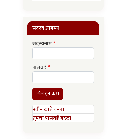
सदस्य आगमन
सदस्यनाम
पासवर्ड
लॉग इन करा
नवीन खाते बनवा
तुमचा पासवर्ड बदला.