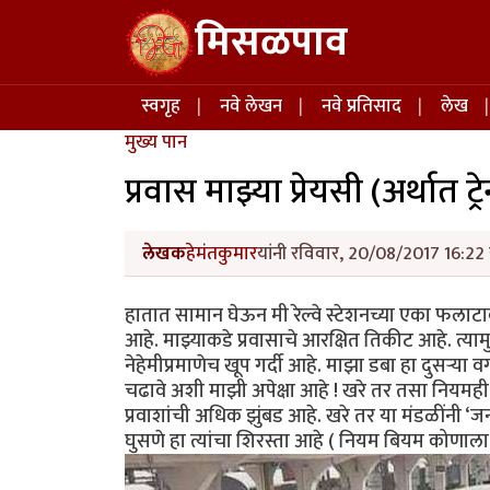
Skip to main content
मिसळपाव
Main navigation
स्वगृह
नवे लेखन
नवे प्रतिसाद
लेख
मुख्य पान
प्रवास माझ्या प्रेयसी (अर्थात ट्रे
लेखक
हेमंतकुमार
यांनी रविवार, 20/08/2017 16:22 
हातात सामान घेऊन मी रेल्वे स्टेशनच्या एका फलाट
आहे. माझ्याकडे प्रवासाचे आरक्षित तिकीट आहे. त्य
नेहेमीप्रमाणेच खूप गर्दी आहे. माझा डबा हा दुसऱ्या
चढावे अशी माझी अपेक्षा आहे ! खरे तर तसा नियमही आ
प्रवाशांची अधिक झुंबड आहे. खरे तर या मंडळींनी ‘ज
घुसणे हा त्यांचा शिरस्ता आहे ( नियम बियम कोणाला 