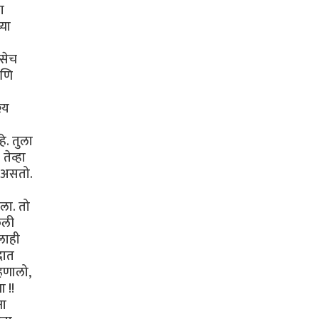
ा
्या
तसेच
आणि
्य
े. तुला
तेव्हा
 असतो.
ला. तो
ेली
लाही
दात
्हणालो,
 !!
ना