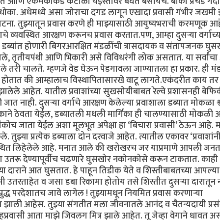
रत आणि एकमेकांकडे कंटाळा येईस्तोवर बघत बसायचे. बाकी प्रचंड गर्दी
मच धोका. अधेमध्ये असा जोराचा दगड लागून एखादा प्रवासी गंभीर जखम
ा. तुझ्यातून प्रवास करणे ही माझ्यासाठी आयुष्यभराची करमणूक आहे
े व्यवस्थित आरक्षण करूनच प्रवास करतात.पण, आम्हा दुसऱ्या वर्गाच्य
ित डब्यांत होणारी बिगरआरक्षित मंडळींची त्रासदायक व संतापजनक घुस
दीवाले, तृतीयपंथी आणि भिकारी असे विविधरंगी लोक असतात. या सर्वांच
तरी चालते. म्हणजे वेड घेऊन पेडगावला जाण्यातला हा प्रकार. ही म
होतात की आम्हालाच विस्थापितासारखे वाटू लागते.एकंदरीत काय तर द
 झालेले आहेत. यातील प्रवाशांच्या सुखसोयीबाबत रेल्वे प्रशासनही बेफि
ी जात नाही. दुसऱ्या वर्गाचे आरक्षण केलेल्या प्रवाशाला डब्यात मोकळा श
हक्काने ठेवता येईल, डब्यातली मधली मार्गिका ही चालण्यासाठी मोकळी
कोच जाता येईल अशा मूलभूत अपेक्षा हा ‘बिचारा प्रवासी’ ठेऊन आहे. म
ले. तुझ्या प्रत्येक डब्याला दोन दरवाजे आहेत. त्यातील एकावर ‘प्रवाशांन
वस्थित लिहेलेले आहे. मनात आले की खरोखरच जर याप्रमाणे आपली जनत
ा उतरू देण्यापूर्वीच चढणारे घुसखोर नकोनकोसे करून टाकतात. काही न
ा दाराने आत घुसतात. हे पाहून तिडीक येते व शिस्तीबाबतच्या आपल्या
 उतरताहेत व जसा डबा रिकामा होतोय तसे शिस्तीत दुसऱ्या दारातून 
्रुद्ध परदेशातच जावे लागेल ! तुझ्यामधून नियमित प्रवास करणाऱ्या
ाग झाली आहेस. तुझ्या संगतीत मला जीवनातले आनंद व चैतन्यदायी प्रस
्रवासी आता माझे जिवलग मित्र झाले आहेत. तू जेव्हा वेगाने धावत 