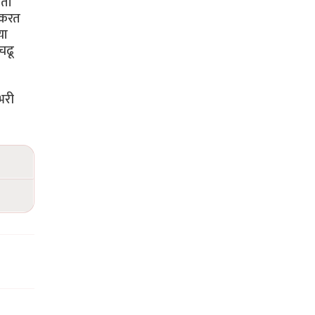
आता
 करत
या
चढू
भरी