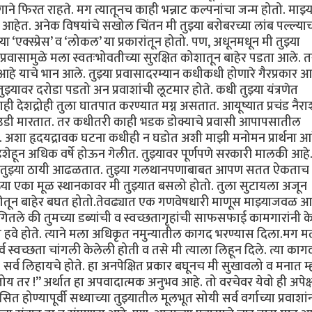
ाने फिरत राहते. मग त्यातूनच काही भन्नाट कल्पनांचा जन्म होतो. माझ्य
 आहेत. अनेक विषयांचे सखोल चिंतन मी तुझ्या बरोबरच्या लांब पल्ल्याच
 ‘एक्स्प्रेस’ व ‘लोकल’ या प्रकारांतून होतो. पण, अधूनमधून मी तुझ्या
्रवासामुळे मला स्वतःभोवतीच्या सुरक्षित कोशातून बाहेर पडता आले. 
 आहे याचे भान आले. तुझ्या प्रवासादरम्यान कधीकधी होणारे गैरप्रकार 
ुझ्यावर दरोडा पडतो अन प्रवाशांची लूटमार होते. कधी तुझ्या यंत्रणेत
देशद्रोही तुला घातपात करण्यात मग्न असतात. आयूष्यात प्रचंड नैराश
े उडी मारतात. तर कधीतरी काही भडक डोक्याचे प्रवासी आपापसातील
त. अशा हृदयद्रावक घटना कधीही न घडोत अशी माझी मनोमन प्रार्थना आह
हून अधिक वर्षे होऊन गेलीत. तुझ्यावर पूर्णपणे सरकारी मालकी आहे. 
टेही तुझ्या ठायी आढळतात. तुझ्या गलथानपणाबाबत आपण सतत ऐकताच
या एका मूळ स्थानकावर मी तुझ्यात बसलो होतो. तुला सुटायला अजून
कीतून बाहेर बघत होतो.तेवढ्यात एक गणवेषधारी माणूस माझ्याजवळ आ
ंगितले की तुमच्या डब्यांची व स्वच्छतागृहांची साफसफाई कामगारांनी क
 हवे होते. त्याने मला अधिकृत नमुन्यातील कागद भरण्यास दिला.मग म
व स्वच्छता चांगली केलेली होती व तसे मी त्याला लिहून दिले. त्या काग
 सर्व लिहायचे होते. हा अनपेक्षित प्रकार बघूनच मी सुखावलो व मनात म
य तर !” अर्थात हा अपवादात्मक अनुभव आहे. तो वरचेवर येवो ही अपेक्षा
 होण्यापूर्वी सध्याच्या तुझ्यातील मूलभूत सोयी सर्व वर्गाच्या प्रवाशां