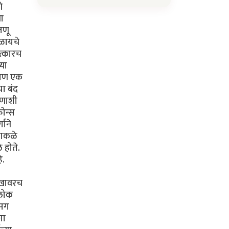
े
या
जणू
कळायचे
ात्कारच
्या
. पण एक
या बंद
ोणाशी
फोन्स
गाने
ढाकळे
 होते.
े.
सुखावरच
 लोक
 मग
शा