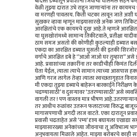
बंदिस्त डब्यातून प्रवाशांनी जिवाची घालमेल सहन क
वेळी तुझ्या दारात उभे राहून जाणाऱ्यांना तर काय
वा मरणही पावलाय. किती चटका लावून जाते अशी घटन
सुखकर व्हावा म्हणून माझ्यासारखे अनेक जण तिकिटाच
आरक्षितांचे एक कायमचे दुखः आहे.ते म्हणजे आरक्ष
या घुसखोरांमध्ये सामान्य तिकीटवाले, प्रतीक्षा या
ठाम समज असतो की कोणीही कुठल्याही डब्यात बसले 
एकदा का आरक्षित डब्यात घुसली की इतकी शिरजोर 
वर्गाचे आरक्षित डबे हे ‘’आओ जाओ घर तुम्हारा’’ असे
आहे. प्रवाशांच्या तक्रारींना तर काडीचीही किमंत दिल
घेता येईल, त्याला त्याचे सामान त्याच्या आसपास 
आणि गरज लागेल तेव्हा त्याला स्वच्छतागृहात विनासं
मी एकदा तुझ्या डब्याचे बाहेरून बारकाईने निरीक्षण के
चढण्यासाठी’ व दुसऱ्यावर ‘उतरण्यासाठी’ असे व्य
वागली तर ! पण वास्तव मात्र भीषण आहे.उतरणाऱ्यान
तर आधीच रुळांवर उतरून फलाटाच्या विरुद्ध बाजूच्य
मागासपणाची अगदी लाज वाटते. एका दारातून प्रवासी
प्रवासी चढताहेत असे ‘रम्य’ दृश्य बघायला एखाद्या सम
माझ्यासारख्या अनेकांच्या जीवनाचा तू अविभाज्य भ
अनुभवायला मिळाले आहेत. माझ्या बरोबरचे काही सहप