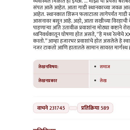
व्यवस्थित मिळोत ही इच्छा. ... माझा या प्रेयसी बर
संपत आले आहेत. आता गाडी स्थानकाच्या जवळ आल्या
आहेत. स्थानकात शिरून फलाटाला लागेपर्यंत गाडी खूप
आसनावर बसून आहे. अहो, आता सखीच्या विरहाची वे
पाहणाऱ्या अति उतावीळ प्रवाशांना मोठ्या कष्टा
ध्वनिवर्धकातून घोषणा होत असते, ‘’हे मध्य रेल्वेचे X
करतो.’’ आम्हा हजारभर प्रवाशांचे होत असलेले हे स्
नजर टाकतो आणि हातातले सामान सावरत मार्गस्थ होतो.
लेखनविषय:
समाज
लेखनप्रकार
लेख
वाचने
231745
प्रतिक्रिया
589