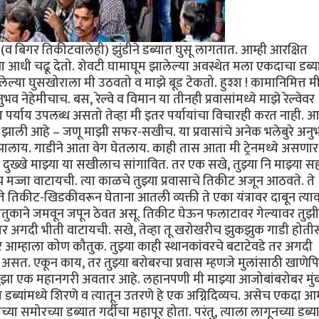
 बिगर तिकीटवालेही) झुंडीने डब्यात घुसू लागतात. आम्ही आरक्षित
ंना आधी चढू देतो. शेवटी घामाघूम झालेल्या अवस्थेत मला एकदाचा डब्य
ल्या घुसखोराला मी उठवतो व माझे बूड टेकतो. हुश्श ! कामानिमित्त म
व नेहेमीचाच. बस, रेल्वे व विमान या तीनही प्रवासांमध्ये माझे रेल्वेवर
वेचा पर्याय उपलब्ध असतो तेव्हा मी इतर पर्यायांचा विचारही करत नाही. आ
्रेयसीच झाली आहे – जणू माझी सफर-सखीच. या प्रवासांचे अनेक भलेबुरे अनु
 झालाय. गाडीने आता वेग घेतलाय. काही तास आता मी ट्रेनमध्ये असणार
दुख्खे माझ्या या सखीलाच सांगावित. तर एक सखे, तुझ्या नि माझ्या स
पच मज्जा वाटायची. त्या काळचे तुझ्या प्रवासाचे तिकीट अजून आठवते. ते
े तिकीट-खिडकीवरून घेताना आतली व्यक्ती ते एका यंत्रावर दाबून त्या
ौतुकाने जमवून जपून ठेवत असू. तिकीट घेऊन फलाटावर गेल्यावर तुझी 
 अगदी भीती वाटायची. सखे, तेव्हा तू खरोखरीच झुकझुक गाडी होतीस.
 तर आम्हाला कोण कौतुक. तुझ्या काही स्थानकांवरचे बटाटेवडे तर अगदी
सत. एकून काय, तर तुझ्या बरोबरचा प्रवास म्हणजे मुलांसाठी खाणेपि
ुझा एक महानगरी अवतार आहे. लहानपणी मी माझ्या आजोबांबरोबर मुंब
या डब्यांमध्ये शिरणे व त्यातून उतरणे हे एक अग्निदिव्यच. असेच एकदा आम
समोरच्या डब्यात गर्दीचा महापूर होता. परंतु, त्याला लागूनच्या डब्य