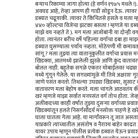
बऱ्याच रिकाम्या जागा होत्या (हे वर्णन १९७५ मधले !
अवघड आहे, तेव्हा आपण ही गाडी सोडून देऊ. त्यावर मी
डब्यात चढूयाकी. त्यावर ते किंचितसे हसले व मला म्ह
४४० व्होल्टचा विजेचा झटका बसला ! म्हणजे या डब्या
माझे वय नव्हते ते ). मग मला आजोबांनी या दोन्ही व
होता. त्यानंतर बरीच वर्षे पहिल्या वर्गाचा डबा हा माझ
डब्यात घुसण्याला पर्याय नव्हता. मोठेपणी मी कमावता 
सांगू ? मला तुझ्या त्या वातानुकुलीत वर्गाचा प्र
खिडक्या, आतमध्ये झालेली झुरळे आणि कुंद वातावर
बोलत नाही. बहुतेक सगळे एकतर मोबाईलवर चढ्या गप्
मध्ये गुंगून गेलेले. या सगळ्यांमुळे मी तिथे अक्षरशः 
जाणे पसंत करतो. तिथल्या उघड्या खिडक्या, सुसाट 
वातावरण मला बेहोष करते. मला चांगले आठवतंय की मी क
खरं म्हणजे माझा सर्वात मनपसंत वर्ग तोच होता. जेव्
अलीकडच्या काही वर्षात तुझ्या दुसऱ्या वर्गाच्या प्र
खिडक्यांतून हलते निसर्गसौंदर्य मनसोक्त पाहणे हे खर
घाला घातला गेला आहे. या मार्गांवरून तू जात असत
याप्रकारे त्यांच्यातील असंतोष व नैराश्य बाहेर काढत
यावर उपाय म्हणून पोलीस प्रत्येक डब्यात येऊन प्रव