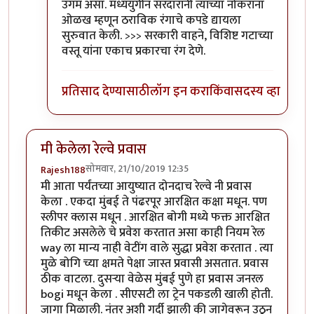
उगम असा. मध्ययुगीन सरदारांनी त्यांच्या नोकरांना
ओळख म्हणून ठराविक रंगाचे कपडे द्यायला
सुरुवात केली. >>> सरकारी वाहने, विशिष्ट गटाच्या
वस्तू यांना एकाच प्रकारचा रंग देणे.
प्रतिसाद देण्यासाठी
लॉग इन करा
किंवा
सदस्य व्हा
मी केलेला रेल्वे प्रवास
सोमवार, 21/10/2019 12:35
Rajesh188
मी आता पर्यंतच्या आयुष्यात दोनदाच रेल्वे नी प्रवास
केला . एकदा मुंबई ते पंढरपूर आरक्षित कक्षा मधून. पण
स्लीपर क्लास मधून . आरक्षित बोगी मध्ये फक्त आरक्षित
तिकीट असलेले चे प्रवेश करतात असा काही नियम रेल
way ला मान्य नाही वेटींग वाले सुद्धा प्रवेश करतात . त्या
मुळे बोगि च्या क्षमते पेक्षा जास्त प्रवासी असतात. प्रवास
ठीक वाटला. दुसऱ्या वेळेस मुंबई पुणे हा प्रवास जनरल
bogi मधून केला . सीएसटी ला ट्रेन पकडली खाली होती.
जागा मिळाली. नंतर अशी गर्दी झाली की जागेवरून उठून