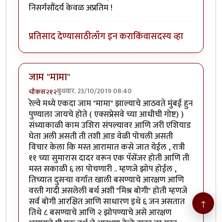
निसर्गसौंदर्य केवळ अप्रतिम !
प्रतिसाद देण्यासाठी
लॉग इन करा
किंवा
सदस्य व्हा
जाम "मामा"
बुधवार, 23/10/2019 08:40
चौकस२१२
रेल्वे मध्ये एकदा जाम "मामा" झाल्याचे आठवते मुंबई हुन
पुण्याला जायचे होते ( एक्सप्रेसवे च्या आधीची गोष्ट) )
संध्याकाळी काम उशिरा संपल्यावर आणि जरी एशियाड
घेता अली असती ती तशी आड वेळी पोचली असती
विचार केला कि मस्त आरामात कसे जात येईल , रात्री
११ च्या सुमारास दादर वरून एक पॅसेंजर होती आणि ती
मस्त सकाळी ६ ला पोचणारी .. म्हणजे झोप होईल ,
तिच्यात दुसऱ्या वर्गात खाली बसण्याचे आरक्षण आणि
वरती गादी असलेली बर्थ अशी "मिश्र बोगी" होती म्हणजे
सर्व बोगी आरक्षित आणि साधारण इथे ६ जन असतात
↑
तिथे ८ बसण्याचे आणि २ झोपण्याचे असे आरक्षण