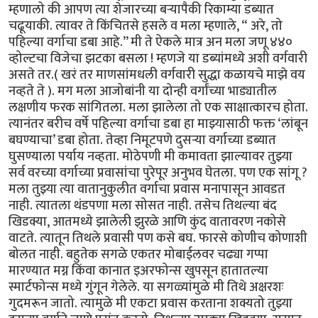
म्हणालो की आपण त्या शेजारच्या बऱ्यापैकी रिकाम्या डब्यात
चढूयाकी. त्यावर ते किंचितसे हसले व मला म्हणाले, “ अरे, तो
पहिल्या वर्गाचा डबा आहे.’’ मी ते ऐकले मात्र अन मला जणू ४४०
व्होल्टचा विजेचा झटका बसला ! म्हणजे या डब्यांमध्ये अशी वर्गवारी
असते तर.( खरं तर माणसांमधली वर्गवारी सुद्धा कळायचे माझे वय
नव्हते ते ). मग मला आजोबांनी या दोन्ही वर्गांच्या भाड्यातील
लक्षणीय फरक सांगितला. मला झालेला तो एक साक्षात्कारच होता.
त्यानंतर बरीच वर्षे पहिल्या वर्गाचा डबा हा माझ्यासाठी फक्त ‘लांबून
बघण्याचा’ डबा होता. तेव्हा निमूटपणे दुसऱ्या वर्गाच्या डब्यात
घुसण्याला पर्याय नव्हता. मोठेपणी मी कमावता झाल्यावर तुझ्या
सर्व वरच्या वर्गाच्या प्रवासांचा पुरेपूर अनुभव घेतला. पण एक सांगू ?
मला तुझ्या त्या वातानुकुलीत वर्गाचा प्रवास मनापासून आवडत
नाही. त्यातला थंडपणा मला सोसत नाही. तसेच तिथल्या बंद
खिडक्या, आतमध्ये झालेली झुरळे आणि कुंद वातावरण नकोसे
वाटते. त्यातून तिथले प्रवासी पण कसे बघ. फारसे कोणीच कोणाशी
बोलत नाही. बहुतेक सगळे एकतर मोबाईलवर चढ्या गप्पा
मारण्यात मग्न किंवा कानात इअरफोन्स खुपसून हातातल्या
स्मार्टफोन्स मध्ये गुंगून गेलेले. या सगळ्यांमुळे मी तिथे अक्षरशः
गुदमरून जातो. त्यामुळे मी एकटा प्रवास करताना शक्यतो तुझ्या