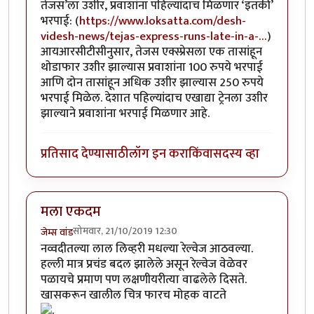
तेजस’ला उशीर, प्रवाशांना पहिल्यांदाच मिळणार ‘इतकी’
भरपाई: (
https://www.loksatta.com/desh-
videsh-news/tejas-express-runs-late-in-a-…
)
आयआरसीटीसीनुसार, तेजस एक्स्प्रेसला एक तासांहून
थोडाफार उशीर झाल्यास प्रवाशांना 100 रुपये भरपाई
आणि दोन तासांहून अधिक उशीर झाल्यास 250 रुपये
भरपाई मिळेल. देशात पहिल्यांदाच एखाद्या ट्रेनला उशीर
झाल्याने प्रवाशांना भरपाई मिळणार आहे.
प्रतिसाद देण्यासाठी
लॉग इन करा
किंवा
सदस्य व्हा
मला एकदम
सोमवार, 21/10/2019 12:30
जेम्स वांड
नव्वदीतल्या लाल लिव्हरी मधल्या रेल्वेज आठवल्या.
हल्ली मात्र प्रचंड बदल झालेले असून रेल्वेज वेळेवर
पळायचे प्रमाण पण लक्षणीयरीत्या वाढलेले दिसते.
खासकरून खालील चित्र फारच मोहक वाटते