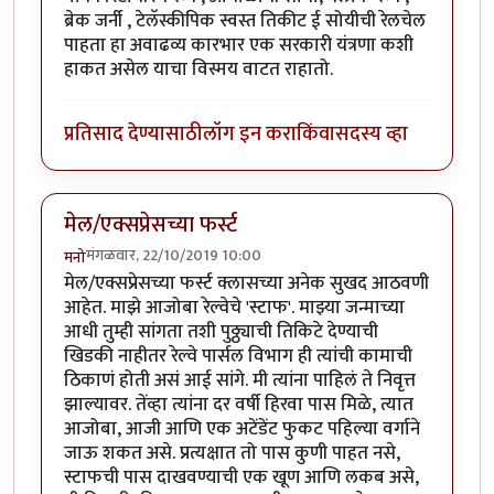
ब्रेक जर्नी , टेलॅस्कीपिक स्वस्त तिकीट ई सोयीची रेलचेल
पाहता हा अवाढव्य कारभार एक सरकारी यंत्रणा कशी
हाकत असेल याचा विस्मय वाटत राहातो.
प्रतिसाद देण्यासाठी
लॉग इन करा
किंवा
सदस्य व्हा
मेल/एक्सप्रेसच्या फर्स्ट
मंगळवार, 22/10/2019 10:00
मनो
मेल/एक्सप्रेसच्या फर्स्ट क्लासच्या अनेक सुखद आठवणी
आहेत. माझे आजोबा रेल्वेचे 'स्टाफ'. माझ्या जन्माच्या
आधी तुम्ही सांगता तशी पुठ्ठ्याची तिकिटे देण्याची
खिडकी नाहीतर रेल्वे पार्सल विभाग ही त्यांची कामाची
ठिकाणं होती असं आई सांगे. मी त्यांना पाहिलं ते निवृत्त
झाल्यावर. तेंव्हा त्यांना दर वर्षी हिरवा पास मिळे, त्यात
आजोबा, आजी आणि एक अटेंडेंट फुकट पहिल्या वर्गाने
जाऊ शकत असे. प्रत्यक्षात तो पास कुणी पाहत नसे,
स्टाफची पास दाखवण्याची एक खूण आणि लकब असे,