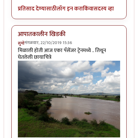
प्रतिसाद देण्यासाठी
लॉग इन करा
किंवा
सदस्य व्हा
आपातकालीन खिडकी
मंगळवार, 22/10/2019 15:36
सुमो
मिळाली होती आज एका पॅसेंजर ट्रेनमध्ये .. तिथून
घेतलेली छायाचित्रे