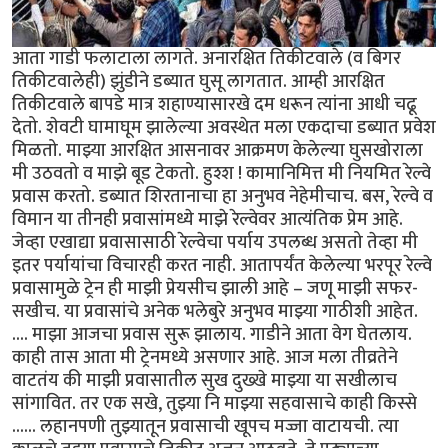
आता गाडी फलाटाला लागते. अनारक्षित तिकीटवाले (व बिगर
तिकीटवालेही) झुंडीने डब्यात घुसू लागतात. आम्ही आरक्षित
तिकीटवाले बापडे मात्र शहाण्यासारखे दम धरून त्यांना आधी चढू
देतो. शेवटी घामाघूम झालेल्या अवस्थेत मला एकदाचा डब्यात प्रवेश
मिळतो. माझ्या आरक्षित आसनावर आक्रमण केलेल्या घुसखोराला
मी उठवतो व माझे बूड टेकतो. हुश्श ! कामानिमित्त मी नियमित रेल्वे
प्रवास करतो. डब्यात शिरतानाचा हा अनुभव नेहेमीचाच. बस, रेल्वे व
विमान या तीनही प्रवासांमध्ये माझे रेल्वेवर आत्यंतिक प्रेम आहे.
जेव्हा एखाद्या प्रवासासाठी रेल्वेचा पर्याय उपलब्ध असतो तेव्हा मी
इतर पर्यायांचा विचारही करत नाही. आतापर्यंत केलेल्या भरपूर रेल्वे
प्रवासामुळे ट्रेन ही माझी प्रेयसीच झाली आहे – जणू माझी सफर-
सखीच. या प्रवासांचे अनेक भलेबुरे अनुभव माझ्या गाठीशी आहेत.
.... माझा आजचा प्रवास सुरू झालाय. गाडीने आता वेग घेतलाय.
काही तास आता मी ट्रेनमध्ये असणार आहे. आज मला तीव्रतेने
वाटतंय की माझी प्रवासातील सुख दुख्खे माझ्या या सखीलाच
सांगावित. तर एक सखे, तुझ्या नि माझ्या सहवासाचे काही किस्से
...... लहानपणी तुझ्यातून प्रवासाची खूपच मज्जा वाटायची. त्या