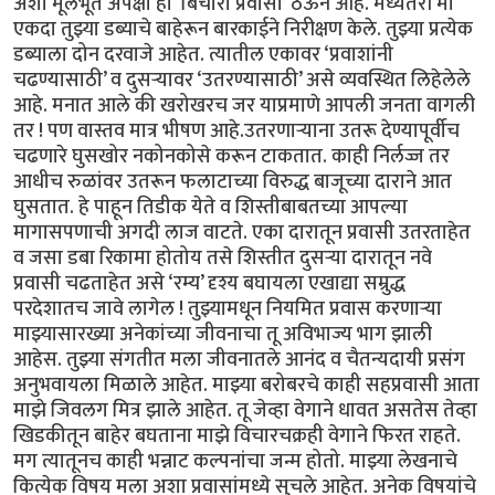
अशा मूलभूत अपेक्षा हा ‘बिचारा प्रवासी’ ठेऊन आहे. मध्यंतरी मी
एकदा तुझ्या डब्याचे बाहेरून बारकाईने निरीक्षण केले. तुझ्या प्रत्येक
डब्याला दोन दरवाजे आहेत. त्यातील एकावर ‘प्रवाशांनी
चढण्यासाठी’ व दुसऱ्यावर ‘उतरण्यासाठी’ असे व्यवस्थित लिहेलेले
आहे. मनात आले की खरोखरच जर याप्रमाणे आपली जनता वागली
तर ! पण वास्तव मात्र भीषण आहे.उतरणाऱ्याना उतरू देण्यापूर्वीच
चढणारे घुसखोर नकोनकोसे करून टाकतात. काही निर्लज्ज तर
आधीच रुळांवर उतरून फलाटाच्या विरुद्ध बाजूच्या दाराने आत
घुसतात. हे पाहून तिडीक येते व शिस्तीबाबतच्या आपल्या
मागासपणाची अगदी लाज वाटते. एका दारातून प्रवासी उतरताहेत
व जसा डबा रिकामा होतोय तसे शिस्तीत दुसऱ्या दारातून नवे
प्रवासी चढताहेत असे ‘रम्य’ दृश्य बघायला एखाद्या सम्रुद्ध
परदेशातच जावे लागेल ! तुझ्यामधून नियमित प्रवास करणाऱ्या
माझ्यासारख्या अनेकांच्या जीवनाचा तू अविभाज्य भाग झाली
आहेस. तुझ्या संगतीत मला जीवनातले आनंद व चैतन्यदायी प्रसंग
अनुभवायला मिळाले आहेत. माझ्या बरोबरचे काही सहप्रवासी आता
माझे जिवलग मित्र झाले आहेत. तू जेव्हा वेगाने धावत असतेस तेव्हा
खिडकीतून बाहेर बघताना माझे विचारचक्रही वेगाने फिरत राहते.
मग त्यातूनच काही भन्नाट कल्पनांचा जन्म होतो. माझ्या लेखनाचे
कित्येक विषय मला अशा प्रवासांमध्ये सुचले आहेत. अनेक विषयांचे