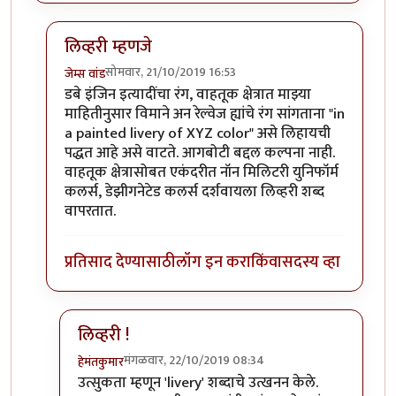
लिव्हरी म्हणजे
सोमवार, 21/10/2019 16:53
जेम्स वांड
In reply to
छान !
by
हेमंतकुमार
डबे इंजिन इत्यादींचा रंग, वाहतूक क्षेत्रात माझ्या
माहितीनुसार विमाने अन रेल्वेज ह्यांचे रंग सांगताना "in
a painted livery of XYZ color" असे लिहायची
पद्धत आहे असे वाटते. आगबोटी बद्दल कल्पना नाही.
वाहतूक क्षेत्रासोबत एकंदरीत नॉन मिलिटरी युनिफॉर्म
कलर्स, डेझीगनेटेड कलर्स दर्शवायला लिव्हरी शब्द
वापरतात.
प्रतिसाद देण्यासाठी
लॉग इन करा
किंवा
सदस्य व्हा
लिव्हरी !
मंगळवार, 22/10/2019 08:34
हेमंतकुमार
In reply to
लिव्हरी म्हणजे
by
जेम्स वांड
उत्सुकता म्हणून 'livery' शब्दाचे उत्खनन केले.