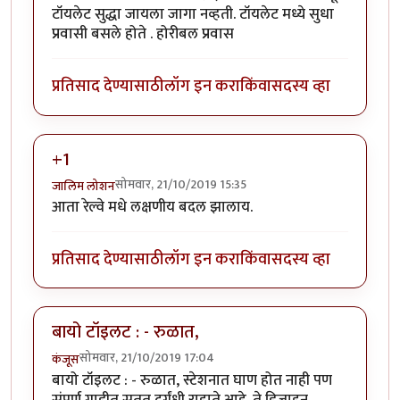
टॉयलेट सुद्धा जायला जागा नव्हती. टॉयलेट मध्ये सुधा
प्रवासी बसले होते . होरीबल प्रवास
प्रतिसाद देण्यासाठी
लॉग इन करा
किंवा
सदस्य व्हा
+1
सोमवार, 21/10/2019 15:35
जालिम लोशन
आता रेल्वे मधे लक्षणीय बदल झालाय.
प्रतिसाद देण्यासाठी
लॉग इन करा
किंवा
सदस्य व्हा
बायो टॉइलट : - रुळात,
सोमवार, 21/10/2019 17:04
कंजूस
बायो टॉइलट : - रुळात, स्टेशनात घाण होत नाही पण
संपूर्ण गाडीत सतत दुर्गंधी राहाते आहे. ते डिजाइन