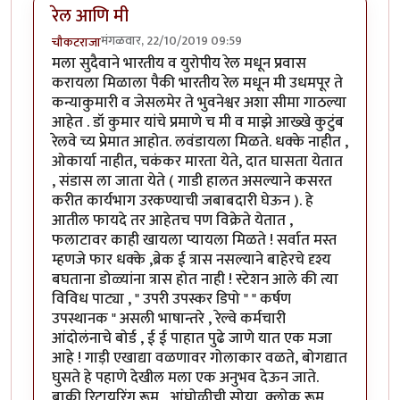
रेल आणि मी
मंगळवार, 22/10/2019 09:59
चौकटराजा
मला सुदैवाने भारतीय व युरोपीय रेल मधून प्रवास
करायला मिळाला पैकी भारतीय रेल मधून मी उधमपूर ते
कन्याकुमारी व जेसलमेर ते भुवनेश्वर अशा सीमा गाठल्या
आहेत . डॉ कुमार यांचे प्रमाणे च मी व माझे आख्खे कुटुंब
रेलवे च्य प्रेमात आहोत. लवंडायला मिळते. धक्के नाहीत ,
ओकार्या नाहीत, चकंकर मारता येते, दात घासता येतात
, संडास ला जाता येते ( गाडी हालत असल्याने कसरत
करीत कार्यभाग उरकण्याची जबाबदारी घेऊन ). हे
आतील फायदे तर आहेतच पण विक्रेते येतात ,
फलाटावर काही खायला प्यायला मिळते ! सर्वात मस्त
म्हणजे फार धक्के ,ब्रेक ई त्रास नसल्याने बाहेरचे दृश्य
बघताना डोळ्यांना त्रास होत नाही ! स्टेशन आले की त्या
विविध पाट्या , " उपरी उपस्कर डिपो " " कर्षण
उपस्थानक " असली भाषान्तरे , रेल्वे कर्मचारी
आंदोलंनाचे बोर्ड , ई ई पाहात पुढे जाणे यात एक मजा
आहे ! गाड़ी एखाद्या वळणावर गोलाकार वळते, बोगद्यात
घुसते हे पहाणे देखील मला एक अनुभव देऊन जाते.
बाकी रिटायरिंग रूम , आंघोळीची सोया, क्लोक रूम ,