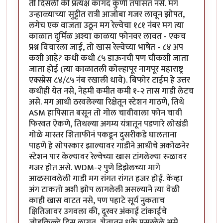
ती दिसली की प्रत्यक्ष कागद कुणी तपासत नसे. मग
उन्हाळ्याच्या सुट्टीत रात्री आजोबा गजर लावून झोपत,
लगेच एक वाजता उठून मग रेल्वेचा १८१ नंबर मग त्या
काळात दुर्मिळ अश्या काळया फोनवर लावत - एकच
प्रश्न विचारला जाई, तो खास रेल्वेच्या भाषेत - ८४ अप
कशी आहे? कधी कधी ८५ डाऊनची पण चौकशी जाता
जाता होई (त्या काळातली कोल्हापूर नागपूर महाराष्ट्र
एक्स्प्रेस ८४/८५ नंब रखाली धावे). बिफोर टाईम हे उत्तर
कधीही येत नसे, नेहमी कमीत कमी १-२ तास गाडी लेटच
असे. मग आधी ठरवलेल्या रिक्षेतून स्टेशन गाठणे, तिथे
ASM हापिसात बसून तो गोल चावीवाला फोन चावी
फिरवत ऐकणे, तिथल्या अगम्य यंत्रातून पडणारे लोखंडी
गोळे मास्तर शिताफीनं पकडून दुसरीकडे घालताना
पाहणे हे सोपस्कार झाल्यावर गाडीने आधीचे अकोळनेर
स्टेशन पार केल्यावर रेल्वेच्या खास टांगलेल्या रुळावर
गजर होत असे. WDM-२ पुणे डिझेलच्या मागे
आळसावलेली गाडी मग रांगत रांगत हजर होई. केंव्हा
अंग टाकतो अशी झोप लागलेली असल्याने त्या वेळी
काही खास वाटत नसे, पण पहाटे सूर्य नुकताच
क्षितिजावर उगवला की, दूरवर अंकाई टांकाईचे
जोडकिल्ले दिसू लागत, शेतातून धुके पसरलेले असे,