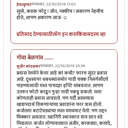
मंगळवार, 22/10/2019 17:02
हेमंतकुमार
सुमो, कडक फोटू ! जॉन, नक्कीच ! सकारण नेहमीच
होते, आपण अकारण जाऊ ☺️
प्रतिसाद देण्यासाठी
लॉग इन करा
किंवा
सदस्य व्हा
गोवा बेळगांव ........
मंगळवार, 22/10/2019 20:56
सुधीर कांदळकर
प्रवास रेलवेने केला आहे कां कधी? फारच सुंदर प्रवास
आहे. दूधसागर धबधब्यासमोर गाडी चक्क निसर्गसौंदर्य
पाहण्यासाठी मस्त पाचदहा इनिटे थांबवतात. आपण
उतरून फोटो काढून पुन्हा गाडी पकडू शकतो. मला
कोणताही प्रवास आवडतो. पण गर्दी असल्यास
खाद्यपदार्थ विकणार्‍यांचा प्रवाशांना फार त्रास होतो.
कर्जतला बटाटेवड्यांचा मस्त घमघमाट येतो. पण तद्दन
भिक्कार असतात. रत्नागिरी स्थानकात मात्र छान वडे
मिळतात. कर्जत लोणावळ्यात अंजीर, काकड्या, करवंदे,