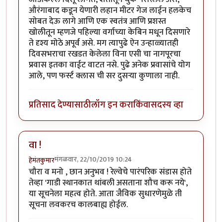
औरंगाबाद कडून येणारी लहान मीटर गेज लाईन हलकेच
सोबत देऊ लागे आणि एक स्वतंत्र आणि प्रशस्त
खोलीतून म्हणजे पहिल्या वर्गाच्या केबिन मधून दिसणारे
ते दृश्य मोठे अपूर्व असे. मग त्यापुढे ऐन उन्हाळ्यातही
दिवसभराचा रखडत केलेला विना एसी चा नागपूरचा
प्रवास इतका वाईट वाटत नसे. पुढे अनेक प्रवासांचे योग
आले, पण फर्स्ट क्लास ची सर दुसऱ्या कुणाला नाही.
प्रतिसाद देण्यासाठी
लॉग इन करा
किंवा
सदस्य व्हा
वा !
मंगळवार, 22/10/2019 10:24
हेमंतकुमार
चौरा व मनो , छान अनुभव ! रेल्वेचे पारंपरिक संडास होते
तेव्हा 'गाडी स्थानकात थांबली असताना शौच करू नये',
या सूचनेला महत्व होते. आता जैविक सुधारणेमुळे ती
सूचना लवकरच कालबाह्य होईल.