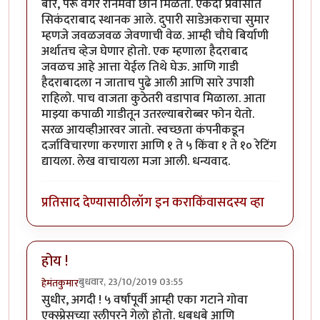
बोरे, पेरू वगैरे रानमेवा छान मिळतो. एकदा प्रवासात
सिकंदराबाद स्थानक आले. दुपारी साडेअकराचा सुमार
म्हणजे जवळजवळ जेवणाची वेळ. आम्ही चौघे बिर्याणी
अर्थातच व्हेज घेणार होतो. एक म्हणाला हैदराबाद
जवळच आहे आत्ता येईल तिथे घेऊ. आणि गाडी
हैदराबादला न जाताच पुढे आली आणि सारे उपाशी
राहिलो. पाच वाजता कुठेतरी वडापाव मिळाला. आता
माझ्या कपाळी गाडीतून उतरल्याबरोब्बर फोन येतो.
सरळ आयव्हीआरवर जातो. स्वच्छता कंपनीकडून
दर्जाविचारणा करणारा आणि १ ते ५ किंवा १ ते १० रेटिंग
द्यायला. लेख वाचायला मजा आली. धन्यवाद.
प्रतिसाद देण्यासाठी
लॉग इन करा
किंवा
सदस्य व्हा
होय !
बुधवार, 23/10/2019 03:55
हेमंतकुमार
सुधीर, अगदी ! ५ वर्षांपूर्वी आम्ही एका गटाने गोवा
एक्स्प्रेसच्या स्लीपरने गेलो होतो. धबधबे आणि