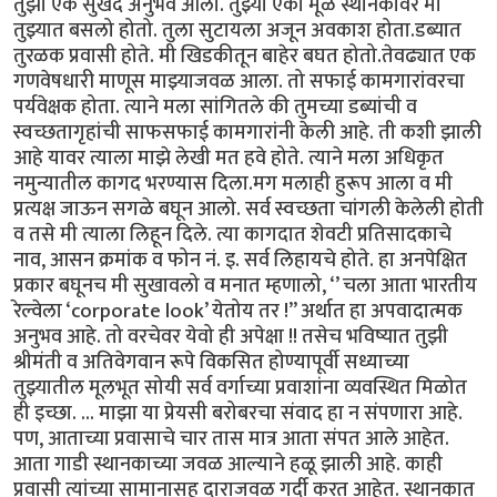
तुझा एक सुखद अनुभव आला. तुझ्या एका मूळ स्थानकावर मी
तुझ्यात बसलो होतो. तुला सुटायला अजून अवकाश होता.डब्यात
तुरळक प्रवासी होते. मी खिडकीतून बाहेर बघत होतो.तेवढ्यात एक
गणवेषधारी माणूस माझ्याजवळ आला. तो सफाई कामगारांवरचा
पर्यवेक्षक होता. त्याने मला सांगितले की तुमच्या डब्यांची व
स्वच्छतागृहांची साफसफाई कामगारांनी केली आहे. ती कशी झाली
आहे यावर त्याला माझे लेखी मत हवे होते. त्याने मला अधिकृत
नमुन्यातील कागद भरण्यास दिला.मग मलाही हुरूप आला व मी
प्रत्यक्ष जाऊन सगळे बघून आलो. सर्व स्वच्छता चांगली केलेली होती
व तसे मी त्याला लिहून दिले. त्या कागदात शेवटी प्रतिसादकाचे
नाव, आसन क्रमांक व फोन नं. इ. सर्व लिहायचे होते. हा अनपेक्षित
प्रकार बघूनच मी सुखावलो व मनात म्हणालो, ‘’ चला आता भारतीय
रेल्वेला ‘corporate look’ येतोय तर !” अर्थात हा अपवादात्मक
अनुभव आहे. तो वरचेवर येवो ही अपेक्षा !! तसेच भविष्यात तुझी
श्रीमंती व अतिवेगवान रूपे विकसित होण्यापूर्वी सध्याच्या
तुझ्यातील मूलभूत सोयी सर्व वर्गाच्या प्रवाशांना व्यवस्थित मिळोत
ही इच्छा. ... माझा या प्रेयसी बरोबरचा संवाद हा न संपणारा आहे.
पण, आताच्या प्रवासाचे चार तास मात्र आता संपत आले आहेत.
आता गाडी स्थानकाच्या जवळ आल्याने हळू झाली आहे. काही
प्रवासी त्यांच्या सामानासह दाराजवळ गर्दी करत आहेत. स्थानकात