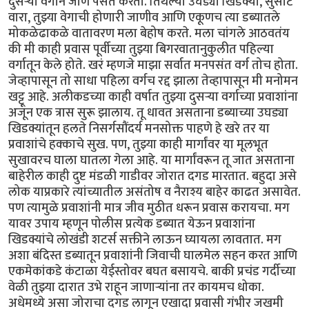
दुसऱ्या वर्गाने जाणे पसंत करतो. तिथल्या उघड्या खिडक्या, सुसाट
वारा, तुझ्या वेगाची होणारी जाणीव आणि एकूणच त्या डब्यातले
मोकळेढाकळे वातावरण मला बेहोष करते. मला चांगले आठवतंय
की मी काही प्रवास पूर्वीच्या तुझ्या बिगरवातानुकुलीत पहिल्या
वर्गातून केले होते. खरं म्हणजे माझा सर्वात मनपसंत वर्ग तोच होता.
जेव्हापासून तो साधा पहिला वर्गच रद्द झाला तेव्हापासून मी मनोमन
खट्टू आहे. अलीकडच्या काही वर्षात तुझ्या दुसऱ्या वर्गाच्या प्रवाशांना
अजून एक त्रास सुरू झालाय. तू धावत असताना डब्याच्या उघड्या
खिडक्यांतून हलते निसर्गसौंदर्य मनसोक्त पाहणे हे खरे तर या
प्रवाशांचे हक्काचे सुख. पण, तुझ्या काही मार्गांवर या मूलभूत
सुखावरच घाला घातला गेला आहे. या मार्गांवरून तू जात असताना
बाहेरील काही दुष्ट मंडळी गाडीवर जोरात दगड मारतात. बहुदा असे
लोक याप्रकारे त्यांच्यातील असंतोष व नैराश्य बाहेर काढत असावेत.
पण त्यामुळे प्रवाशांनी मात्र जीव मुठीत धरून प्रवास करायचा. मग
यावर उपाय म्हणून पोलीस प्रत्येक डब्यात येऊन प्रवाशांना
खिडक्यांचे लोखंडी शटर्स सक्तीने लाऊन घ्यायला लावतात. मग
अशा बंदिस्त डब्यातून प्रवाशांनी जिवाची घालमेल सहन करत आणि
एकमेकांकडे कंटाळा येईस्तोवर बघत बसायचे. बाकी प्रचंड गर्दीच्या
वेळी तुझ्या दारात उभे राहून जाणाऱ्यांना तर कायमच धोका.
अधेमध्ये असा जोराचा दगड लागून एखादा प्रवासी गंभीर जखमी