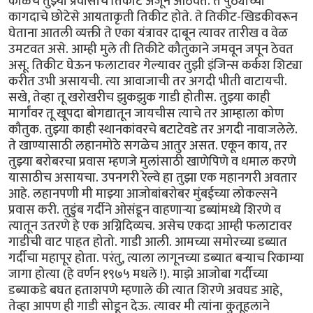
काळचे तुझ्या प्रवासाचे तिकीट अजून आठवते. ते पुठ्याच्या
कागदाचे छोटेसे आयताकृती तिकीट होते. ते तिकीट-खिडकीवरून
घेताना आतली व्यक्ती ते एका यंत्रावर दाबून त्यावर तारीख व वेळ
उमटवत असे. आम्ही मुले ती तिकीटे कौतुकाने जमवून जपून ठेवत
असू. तिकीट घेऊन फलाटावर गेल्यावर तुझी इंजिन्स कर्कश शिट्या
करीत उभी असायची. त्या आवाजाची तर अगदी भीती वाटायची.
सखे, तेव्हा तू खरोखरीच झुकझुक गाडी होतीस. तुझ्या काही
मार्गांवर तू खूपदा बोगद्यातून जायचीस त्याचे तर आम्हाला कोण
कौतुक. तुझ्या काही स्थानकांवरचे बटाटेवडे तर अगदी नावाजलेले.
ते खाण्यासाठी लहानमोठे सगळेच आतुर असत. एकून काय, तर
तुझ्या बरोबरचा प्रवास म्हणजे मुलांसाठी खाणेपिणे व धमाल करणे
यासाठीच असायचा. उपनगरी रेल्वे हा तुझा एक महानगरी अवतार
आहे. लहानपणी मी माझ्या आजोबांबरोबर मुंबईच्या लोकल्सने
प्रवास करी. तुडुंब गर्दीने ओसंडून वाहणाऱ्या डब्यांमध्ये शिरणे व
त्यातून उतरणे हे एक अग्निदिव्यच. असेच एकदा आम्ही फलाटावर
गाडीची वाट पाहत होतो. गाडी आली. आमच्या समोरच्या डब्यात
गर्दीचा महापूर होता. परंतु, त्याला लागूनच्या डब्यात बऱ्याच रिकाम्या
जागा होत्या (हे वर्णन १९७५ मधले !). माझे आजोबा गर्दीच्या
डब्याकडे बघत हताशपणे म्हणाले की त्यात शिरणे अवघड आहे,
तेव्हा आपण ही गाडी सोडून देऊ. त्यावर मी त्यांना कुतूहलाने