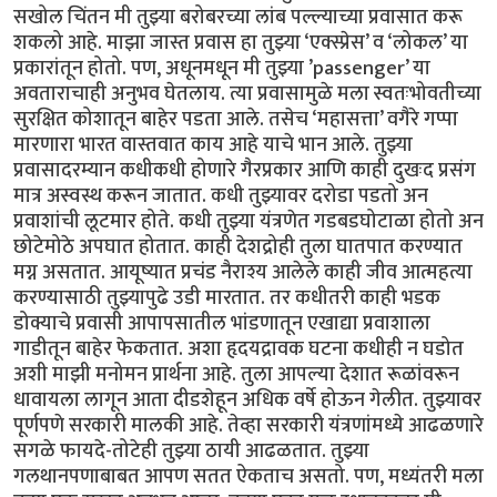
सखोल चिंतन मी तुझ्या बरोबरच्या लांब पल्ल्याच्या प्रवासात करू
शकलो आहे. माझा जास्त प्रवास हा तुझ्या ‘एक्स्प्रेस’ व ‘लोकल’ या
प्रकारांतून होतो. पण, अधूनमधून मी तुझ्या ’passenger’ या
अवताराचाही अनुभव घेतलाय. त्या प्रवासामुळे मला स्वतःभोवतीच्या
सुरक्षित कोशातून बाहेर पडता आले. तसेच ‘महासत्ता’ वगैरे गप्पा
मारणारा भारत वास्तवात काय आहे याचे भान आले. तुझ्या
प्रवासादरम्यान कधीकधी होणारे गैरप्रकार आणि काही दुखःद प्रसंग
मात्र अस्वस्थ करून जातात. कधी तुझ्यावर दरोडा पडतो अन
प्रवाशांची लूटमार होते. कधी तुझ्या यंत्रणेत गडबडघोटाळा होतो अन
छोटेमोठे अपघात होतात. काही देशद्रोही तुला घातपात करण्यात
मग्न असतात. आयूष्यात प्रचंड नैराश्य आलेले काही जीव आत्महत्या
करण्यासाठी तुझ्यापुढे उडी मारतात. तर कधीतरी काही भडक
डोक्याचे प्रवासी आपापसातील भांडणातून एखाद्या प्रवाशाला
गाडीतून बाहेर फेकतात. अशा हृदयद्रावक घटना कधीही न घडोत
अशी माझी मनोमन प्रार्थना आहे. तुला आपल्या देशात रूळांवरून
धावायला लागून आता दीडशेहून अधिक वर्षे होऊन गेलीत. तुझ्यावर
पूर्णपणे सरकारी मालकी आहे. तेव्हा सरकारी यंत्रणांमध्ये आढळणारे
सगळे फायदे-तोटेही तुझ्या ठायी आढळतात. तुझ्या
गलथानपणाबाबत आपण सतत ऐकताच असतो. पण, मध्यंतरी मला