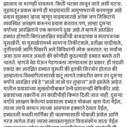
झालाय वा मरणही पावलाय. किती चटका लावून जाते अशी घटना.
तुझ्यातून प्रवास करणे ही माझ्यासाठी आयुष्यभराची करमणूक आहे
प्रवास सुखकर व्हावा म्हणून माझ्यासारखे अनेक जण तिकिटाचे
व्यवस्थित आरक्षण करूनच प्रवास करतात.पण, आम्हा दुसऱ्या
वर्गाच्या आरक्षितांचे एक कायमचे दुखः आहे.ते म्हणजे आरक्षित
डब्यांत होणारी बिगरआरक्षित मंडळींची त्रासदायक व संतापजनक
घुसखोरी. या घुसखोरांमध्ये सामान्य तिकीटवाले, प्रतीक्षा यादीवाले,
तृतीयपंथी आणि भिकारी असे विविधरंगी लोक असतात. या सर्वांचा
असा ठाम समज असतो की कोणीही कुठल्याही डब्यात बसले तरी
चालते. म्हणजे वेड घेऊन पेडगावला जाण्यातला हा प्रकार. ही मंडळी
एकदा का आरक्षित डब्यात घुसली की इतकी शिरजोर होतात की
आम्हालाच विस्थापितासारखे वाटू लागते.एकंदरीत काय तर दुसऱ्या
वर्गाचे आरक्षित डबे हे ‘’आओ जाओ घर तुम्हारा’’ असे झालेले आहेत.
यातील प्रवाशांच्या सुखसोयीबाबत रेल्वे प्रशासनही बेफिकीर आहे.
प्रवाशांच्या तक्रारींना तर काडीचीही किमंत दिली जात नाही. दुसऱ्या
वर्गाचे आरक्षण केलेल्या प्रवाशाला डब्यात मोकळा श्वास घेता येईल,
त्याला त्याचे सामान त्याच्या आसपास हक्काने ठेवता येईल,
डब्यातली मधली मार्गिका ही चालण्यासाठी मोकळी असेल आणि
गरज लागेल तेव्हा त्याला स्वच्छतागृहात विनासंकोच जाता येईल