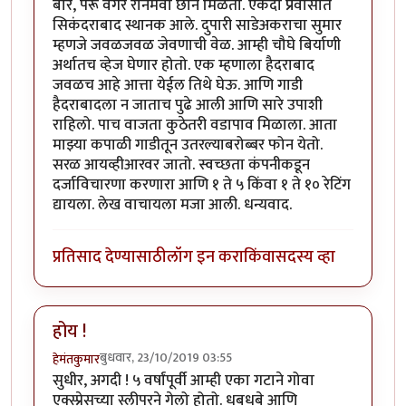
बोरे, पेरू वगैरे रानमेवा छान मिळतो. एकदा प्रवासात
सिकंदराबाद स्थानक आले. दुपारी साडेअकराचा सुमार
म्हणजे जवळजवळ जेवणाची वेळ. आम्ही चौघे बिर्याणी
अर्थातच व्हेज घेणार होतो. एक म्हणाला हैदराबाद
जवळच आहे आत्ता येईल तिथे घेऊ. आणि गाडी
हैदराबादला न जाताच पुढे आली आणि सारे उपाशी
राहिलो. पाच वाजता कुठेतरी वडापाव मिळाला. आता
माझ्या कपाळी गाडीतून उतरल्याबरोब्बर फोन येतो.
सरळ आयव्हीआरवर जातो. स्वच्छता कंपनीकडून
दर्जाविचारणा करणारा आणि १ ते ५ किंवा १ ते १० रेटिंग
द्यायला. लेख वाचायला मजा आली. धन्यवाद.
प्रतिसाद देण्यासाठी
लॉग इन करा
किंवा
सदस्य व्हा
होय !
बुधवार, 23/10/2019 03:55
हेमंतकुमार
सुधीर, अगदी ! ५ वर्षांपूर्वी आम्ही एका गटाने गोवा
एक्स्प्रेसच्या स्लीपरने गेलो होतो. धबधबे आणि