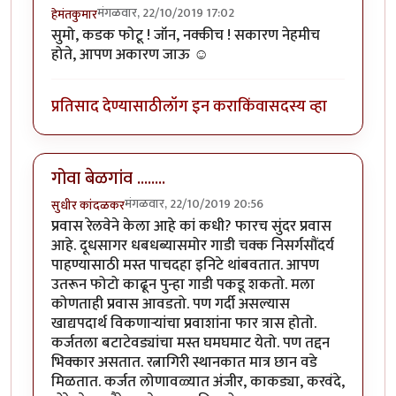
मंगळवार, 22/10/2019 17:02
हेमंतकुमार
सुमो, कडक फोटू ! जॉन, नक्कीच ! सकारण नेहमीच
होते, आपण अकारण जाऊ ☺️
प्रतिसाद देण्यासाठी
लॉग इन करा
किंवा
सदस्य व्हा
गोवा बेळगांव ........
मंगळवार, 22/10/2019 20:56
सुधीर कांदळकर
प्रवास रेलवेने केला आहे कां कधी? फारच सुंदर प्रवास
आहे. दूधसागर धबधब्यासमोर गाडी चक्क निसर्गसौंदर्य
पाहण्यासाठी मस्त पाचदहा इनिटे थांबवतात. आपण
उतरून फोटो काढून पुन्हा गाडी पकडू शकतो. मला
कोणताही प्रवास आवडतो. पण गर्दी असल्यास
खाद्यपदार्थ विकणार्‍यांचा प्रवाशांना फार त्रास होतो.
कर्जतला बटाटेवड्यांचा मस्त घमघमाट येतो. पण तद्दन
भिक्कार असतात. रत्नागिरी स्थानकात मात्र छान वडे
मिळतात. कर्जत लोणावळ्यात अंजीर, काकड्या, करवंदे,