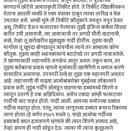
काळचे तुझ्या प्रवासाचे तिकीट अजून आठवते. ते पुठ्याच्या
कागदाचे छोटेसे आयताकृती तिकीट होते. ते तिकीट-खिडकीवरून
घेताना आतली व्यक्ती ते एका यंत्रावर दाबून त्यावर तारीख व वेळ
उमटवत असे. आम्ही मुले ती तिकीटे कौतुकाने जमवून जपून ठेवत
असू. तिकीट घेऊन फलाटावर गेल्यावर तुझी इंजिन्स कर्कश शिट्या
करीत उभी असायची. त्या आवाजाची तर अगदी भीती वाटायची.
सखे, तेव्हा तू खरोखरीच झुकझुक गाडी होतीस. तुझ्या काही
मार्गांवर तू खूपदा बोगद्यातून जायचीस त्याचे तर आम्हाला कोण
कौतुक. तुझ्या काही स्थानकांवरचे बटाटेवडे तर अगदी नावाजलेले.
ते खाण्यासाठी लहानमोठे सगळेच आतुर असत. एकून काय, तर
तुझ्या बरोबरचा प्रवास म्हणजे मुलांसाठी खाणेपिणे व धमाल करणे
यासाठीच असायचा. उपनगरी रेल्वे हा तुझा एक महानगरी अवतार
आहे. लहानपणी मी माझ्या आजोबांबरोबर मुंबईच्या लोकल्सने
प्रवास करी. तुडुंब गर्दीने ओसंडून वाहणाऱ्या डब्यांमध्ये शिरणे व
त्यातून उतरणे हे एक अग्निदिव्यच. असेच एकदा आम्ही फलाटावर
गाडीची वाट पाहत होतो. गाडी आली. आमच्या समोरच्या डब्यात
गर्दीचा महापूर होता. परंतु, त्याला लागूनच्या डब्यात बऱ्याच रिकाम्या
जागा होत्या (हे वर्णन १९७५ मधले !). माझे आजोबा गर्दीच्या
डब्याकडे बघत हताशपणे म्हणाले की त्यात शिरणे अवघड आहे,
तेव्हा आपण ही गाडी सोडून देऊ. त्यावर मी त्यांना कुतूहलाने