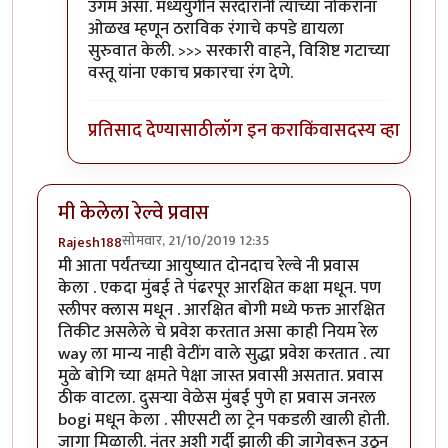
उगम असा. मध्ययुगीन सरदारांनी त्यांच्या नोकरांना
ओळख म्हणून ठराविक रंगाचे कपडे द्यायला
सुरुवात केली. >>> सरकारी वाहने, विशिष्ट गटाच्या
वस्तू यांना एकाच प्रकारचा रंग देणे.
प्रतिसाद देण्यासाठी
लॉग इन करा
किंवा
सदस्य व्हा
मी केलेला रेल्वे प्रवास
सोमवार, 21/10/2019 12:35
Rajesh188
मी आता पर्यंतच्या आयुष्यात दोनदाच रेल्वे नी प्रवास
केला . एकदा मुंबई ते पंढरपूर आरक्षित कक्षा मधून. पण
स्लीपर क्लास मधून . आरक्षित बोगी मध्ये फक्त आरक्षित
तिकीट असलेले चे प्रवेश करतात असा काही नियम रेल
way ला मान्य नाही वेटींग वाले सुद्धा प्रवेश करतात . त्या
मुळे बोगि च्या क्षमते पेक्षा जास्त प्रवासी असतात. प्रवास
ठीक वाटला. दुसऱ्या वेळेस मुंबई पुणे हा प्रवास जनरल
bogi मधून केला . सीएसटी ला ट्रेन पकडली खाली होती.
जागा मिळाली. नंतर अशी गर्दी झाली की जागेवरून उठून