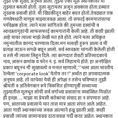
तुझा एक सुखद अनुभव आला. तुझ्या एका मूळ स्थानकावर मी
तुझ्यात बसलो होतो. तुला सुटायला अजून अवकाश होता.डब्यात
तुरळक प्रवासी होते. मी खिडकीतून बाहेर बघत होतो.तेवढ्यात एक
गणवेषधारी माणूस माझ्याजवळ आला. तो सफाई कामगारांवरचा
पर्यवेक्षक होता. त्याने मला सांगितले की तुमच्या डब्यांची व
स्वच्छतागृहांची साफसफाई कामगारांनी केली आहे. ती कशी झाली
आहे यावर त्याला माझे लेखी मत हवे होते. त्याने मला अधिकृत
नमुन्यातील कागद भरण्यास दिला.मग मलाही हुरूप आला व मी
प्रत्यक्ष जाऊन सगळे बघून आलो. सर्व स्वच्छता चांगली केलेली होती
व तसे मी त्याला लिहून दिले. त्या कागदात शेवटी प्रतिसादकाचे
नाव, आसन क्रमांक व फोन नं. इ. सर्व लिहायचे होते. हा अनपेक्षित
प्रकार बघूनच मी सुखावलो व मनात म्हणालो, ‘’ चला आता भारतीय
रेल्वेला ‘corporate look’ येतोय तर !” अर्थात हा अपवादात्मक
अनुभव आहे. तो वरचेवर येवो ही अपेक्षा !! तसेच भविष्यात तुझी
श्रीमंती व अतिवेगवान रूपे विकसित होण्यापूर्वी सध्याच्या
तुझ्यातील मूलभूत सोयी सर्व वर्गाच्या प्रवाशांना व्यवस्थित मिळोत
ही इच्छा. ... माझा या प्रेयसी बरोबरचा संवाद हा न संपणारा आहे.
पण, आताच्या प्रवासाचे चार तास मात्र आता संपत आले आहेत.
आता गाडी स्थानकाच्या जवळ आल्याने हळू झाली आहे. काही
प्रवासी त्यांच्या सामानासह दाराजवळ गर्दी करत आहेत. स्थानकात