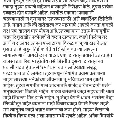
अशा मूलभूत अपेक्षा हा ‘बिचारा प्रवासी’ ठेऊन आहे. मध्यंतरी मी
एकदा तुझ्या डब्याचे बाहेरून बारकाईने निरीक्षण केले. तुझ्या प्रत्येक
डब्याला दोन दरवाजे आहेत. त्यातील एकावर ‘प्रवाशांनी
चढण्यासाठी’ व दुसऱ्यावर ‘उतरण्यासाठी’ असे व्यवस्थित लिहेलेले
आहे. मनात आले की खरोखरच जर याप्रमाणे आपली जनता वागली
तर ! पण वास्तव मात्र भीषण आहे.उतरणाऱ्याना उतरू देण्यापूर्वीच
चढणारे घुसखोर नकोनकोसे करून टाकतात. काही निर्लज्ज तर
आधीच रुळांवर उतरून फलाटाच्या विरुद्ध बाजूच्या दाराने आत
घुसतात. हे पाहून तिडीक येते व शिस्तीबाबतच्या आपल्या
मागासपणाची अगदी लाज वाटते. एका दारातून प्रवासी उतरताहेत
व जसा डबा रिकामा होतोय तसे शिस्तीत दुसऱ्या दारातून नवे
प्रवासी चढताहेत असे ‘रम्य’ दृश्य बघायला एखाद्या सम्रुद्ध
परदेशातच जावे लागेल ! तुझ्यामधून नियमित प्रवास करणाऱ्या
माझ्यासारख्या अनेकांच्या जीवनाचा तू अविभाज्य भाग झाली
आहेस. तुझ्या संगतीत मला जीवनातले आनंद व चैतन्यदायी प्रसंग
अनुभवायला मिळाले आहेत. माझ्या बरोबरचे काही सहप्रवासी आता
माझे जिवलग मित्र झाले आहेत. तू जेव्हा वेगाने धावत असतेस तेव्हा
खिडकीतून बाहेर बघताना माझे विचारचक्रही वेगाने फिरत राहते.
मग त्यातूनच काही भन्नाट कल्पनांचा जन्म होतो. माझ्या लेखनाचे
कित्येक विषय मला अशा प्रवासांमध्ये सुचले आहेत. अनेक विषयांचे