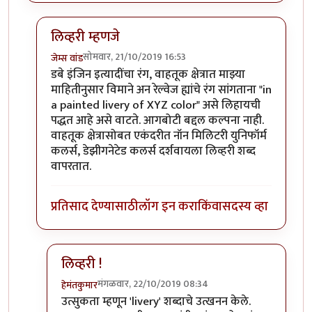
लिव्हरी म्हणजे
सोमवार, 21/10/2019 16:53
जेम्स वांड
In reply to
छान !
by
हेमंतकुमार
डबे इंजिन इत्यादींचा रंग, वाहतूक क्षेत्रात माझ्या
माहितीनुसार विमाने अन रेल्वेज ह्यांचे रंग सांगताना "in
a painted livery of XYZ color" असे लिहायची
पद्धत आहे असे वाटते. आगबोटी बद्दल कल्पना नाही.
वाहतूक क्षेत्रासोबत एकंदरीत नॉन मिलिटरी युनिफॉर्म
कलर्स, डेझीगनेटेड कलर्स दर्शवायला लिव्हरी शब्द
वापरतात.
प्रतिसाद देण्यासाठी
लॉग इन करा
किंवा
सदस्य व्हा
लिव्हरी !
मंगळवार, 22/10/2019 08:34
हेमंतकुमार
In reply to
लिव्हरी म्हणजे
by
जेम्स वांड
उत्सुकता म्हणून 'livery' शब्दाचे उत्खनन केले.