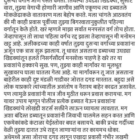
दुसऱ्या वर्गाने जाणे पसंत करतो. तिथल्या उघड्या खिडक्या, सुसाट
वारा, तुझ्या वेगाची होणारी जाणीव आणि एकूणच त्या डब्यातले
मोकळेढाकळे वातावरण मला बेहोष करते. मला चांगले आठवतंय
की मी काही प्रवास पूर्वीच्या तुझ्या बिगरवातानुकुलीत पहिल्या
वर्गातून केले होते. खरं म्हणजे माझा सर्वात मनपसंत वर्ग तोच होता.
जेव्हापासून तो साधा पहिला वर्गच रद्द झाला तेव्हापासून मी मनोमन
खट्टू आहे. अलीकडच्या काही वर्षात तुझ्या दुसऱ्या वर्गाच्या प्रवाशांना
अजून एक त्रास सुरू झालाय. तू धावत असताना डब्याच्या उघड्या
खिडक्यांतून हलते निसर्गसौंदर्य मनसोक्त पाहणे हे खरे तर या
प्रवाशांचे हक्काचे सुख. पण, तुझ्या काही मार्गांवर या मूलभूत
सुखावरच घाला घातला गेला आहे. या मार्गांवरून तू जात असताना
बाहेरील काही दुष्ट मंडळी गाडीवर जोरात दगड मारतात. बहुदा असे
लोक याप्रकारे त्यांच्यातील असंतोष व नैराश्य बाहेर काढत असावेत.
पण त्यामुळे प्रवाशांनी मात्र जीव मुठीत धरून प्रवास करायचा. मग
यावर उपाय म्हणून पोलीस प्रत्येक डब्यात येऊन प्रवाशांना
खिडक्यांचे लोखंडी शटर्स सक्तीने लाऊन घ्यायला लावतात. मग
अशा बंदिस्त डब्यातून प्रवाशांनी जिवाची घालमेल सहन करत आणि
एकमेकांकडे कंटाळा येईस्तोवर बघत बसायचे. बाकी प्रचंड गर्दीच्या
वेळी तुझ्या दारात उभे राहून जाणाऱ्यांना तर कायमच धोका.
अधेमध्ये असा जोराचा दगड लागून एखादा प्रवासी गंभीर जखमी