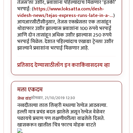
तेजस’ला उशीर, प्रवाशांना पहिल्यांदाच मिळणार ‘इतकी’
भरपाई: (
https://www.loksatta.com/desh-
videsh-news/tejas-express-runs-late-in-a-…
)
आयआरसीटीसीनुसार, तेजस एक्स्प्रेसला एक तासांहून
थोडाफार उशीर झाल्यास प्रवाशांना 100 रुपये भरपाई
आणि दोन तासांहून अधिक उशीर झाल्यास 250 रुपये
भरपाई मिळेल. देशात पहिल्यांदाच एखाद्या ट्रेनला उशीर
झाल्याने प्रवाशांना भरपाई मिळणार आहे.
प्रतिसाद देण्यासाठी
लॉग इन करा
किंवा
सदस्य व्हा
मला एकदम
सोमवार, 21/10/2019 12:30
जेम्स वांड
नव्वदीतल्या लाल लिव्हरी मधल्या रेल्वेज आठवल्या.
हल्ली मात्र प्रचंड बदल झालेले असून रेल्वेज वेळेवर
पळायचे प्रमाण पण लक्षणीयरीत्या वाढलेले दिसते.
खासकरून खालील चित्र फारच मोहक वाटते