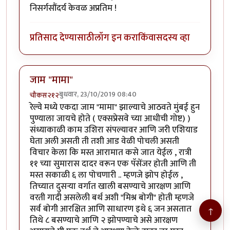
निसर्गसौंदर्य केवळ अप्रतिम !
प्रतिसाद देण्यासाठी
लॉग इन करा
किंवा
सदस्य व्हा
जाम "मामा"
बुधवार, 23/10/2019 08:40
चौकस२१२
रेल्वे मध्ये एकदा जाम "मामा" झाल्याचे आठवते मुंबई हुन
पुण्याला जायचे होते ( एक्सप्रेसवे च्या आधीची गोष्ट) )
संध्याकाळी काम उशिरा संपल्यावर आणि जरी एशियाड
घेता अली असती ती तशी आड वेळी पोचली असती
विचार केला कि मस्त आरामात कसे जात येईल , रात्री
११ च्या सुमारास दादर वरून एक पॅसेंजर होती आणि ती
मस्त सकाळी ६ ला पोचणारी .. म्हणजे झोप होईल ,
तिच्यात दुसऱ्या वर्गात खाली बसण्याचे आरक्षण आणि
वरती गादी असलेली बर्थ अशी "मिश्र बोगी" होती म्हणजे
सर्व बोगी आरक्षित आणि साधारण इथे ६ जन असतात
↑
तिथे ८ बसण्याचे आणि २ झोपण्याचे असे आरक्षण