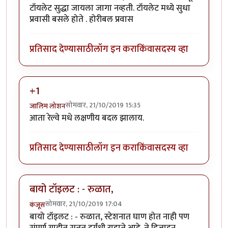
टॉयलेट सुद्धा जायला जागा नव्हती. टॉयलेट मध्ये सुधा
प्रवासी बसले होते . होरीबल प्रवास
प्रतिसाद देण्यासाठी
लॉग इन करा
किंवा
सदस्य व्हा
+1
सोमवार, 21/10/2019 15:35
जालिम लोशन
आता रेल्वे मधे लक्षणीय बदल झालाय.
प्रतिसाद देण्यासाठी
लॉग इन करा
किंवा
सदस्य व्हा
बायो टॉइलट : - रुळात,
सोमवार, 21/10/2019 17:04
कंजूस
बायो टॉइलट : - रुळात, स्टेशनात घाण होत नाही पण
संपूर्ण गाडीत सतत दुर्गंधी राहाते आहे. ते डिजाइन