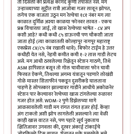
ती दिसली की प्रत्यक्ष कागद कुणी तपासत नसे. मग
उन्हाळ्याच्या सुट्टीत रात्री आजोबा गजर लावून झोपत,
लगेच एक वाजता उठून मग रेल्वेचा १८१ नंबर मग त्या
काळात दुर्मिळ अश्या काळया फोनवर लावत - एकच
प्रश्न विचारला जाई, तो खास रेल्वेच्या भाषेत - ८४ अप
कशी आहे? कधी कधी ८५ डाऊनची पण चौकशी जाता
जाता होई (त्या काळातली कोल्हापूर नागपूर महाराष्ट्र
एक्स्प्रेस ८४/८५ नंब रखाली धावे). बिफोर टाईम हे उत्तर
कधीही येत नसे, नेहमी कमीत कमी १-२ तास गाडी लेटच
असे. मग आधी ठरवलेल्या रिक्षेतून स्टेशन गाठणे, तिथे
ASM हापिसात बसून तो गोल चावीवाला फोन चावी
फिरवत ऐकणे, तिथल्या अगम्य यंत्रातून पडणारे लोखंडी
गोळे मास्तर शिताफीनं पकडून दुसरीकडे घालताना
पाहणे हे सोपस्कार झाल्यावर गाडीने आधीचे अकोळनेर
स्टेशन पार केल्यावर रेल्वेच्या खास टांगलेल्या रुळावर
गजर होत असे. WDM-२ पुणे डिझेलच्या मागे
आळसावलेली गाडी मग रांगत रांगत हजर होई. केंव्हा
अंग टाकतो अशी झोप लागलेली असल्याने त्या वेळी
काही खास वाटत नसे, पण पहाटे सूर्य नुकताच
क्षितिजावर उगवला की, दूरवर अंकाई टांकाईचे
जोडकिल्ले दिसू लागत, शेतातून धुके पसरलेले असे,