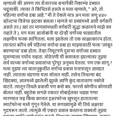
म्हणालो की आपण त्या शेजारच्या बऱ्यापैकी रिकाम्या डब्यात
चढूयाकी. त्यावर ते किंचितसे हसले व मला म्हणाले, “ अरे, तो
पहिल्या वर्गाचा डबा आहे.’’ मी ते ऐकले मात्र अन मला जणू ४४०
व्होल्टचा विजेचा झटका बसला ! म्हणजे या डब्यांमध्ये अशी वर्गवारी
असते तर.( खरं तर माणसांमधली वर्गवारी सुद्धा कळायचे माझे वय
नव्हते ते ). मग मला आजोबांनी या दोन्ही वर्गांच्या भाड्यातील
लक्षणीय फरक सांगितला. मला झालेला तो एक साक्षात्कारच होता.
त्यानंतर बरीच वर्षे पहिल्या वर्गाचा डबा हा माझ्यासाठी फक्त ‘लांबून
बघण्याचा’ डबा होता. तेव्हा निमूटपणे दुसऱ्या वर्गाच्या डब्यात
घुसण्याला पर्याय नव्हता. मोठेपणी मी कमावता झाल्यावर तुझ्या
सर्व वरच्या वर्गाच्या प्रवासांचा पुरेपूर अनुभव घेतला. पण एक सांगू ?
मला तुझ्या त्या वातानुकुलीत वर्गाचा प्रवास मनापासून आवडत
नाही. त्यातला थंडपणा मला सोसत नाही. तसेच तिथल्या बंद
खिडक्या, आतमध्ये झालेली झुरळे आणि कुंद वातावरण नकोसे
वाटते. त्यातून तिथले प्रवासी पण कसे बघ. फारसे कोणीच कोणाशी
बोलत नाही. बहुतेक सगळे एकतर मोबाईलवर चढ्या गप्पा
मारण्यात मग्न किंवा कानात इअरफोन्स खुपसून हातातल्या
स्मार्टफोन्स मध्ये गुंगून गेलेले. या सगळ्यांमुळे मी तिथे अक्षरशः
गुदमरून जातो. त्यामुळे मी एकटा प्रवास करताना शक्यतो तुझ्या