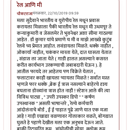
रेल आणि मी
मंगळवार, 22/10/2019 09:59
चौकटराजा
मला सुदैवाने भारतीय व युरोपीय रेल मधून प्रवास
करायला मिळाला पैकी भारतीय रेल मधून मी उधमपूर ते
कन्याकुमारी व जेसलमेर ते भुवनेश्वर अशा सीमा गाठल्या
आहेत . डॉ कुमार यांचे प्रमाणे च मी व माझे आख्खे कुटुंब
रेलवे च्य प्रेमात आहोत. लवंडायला मिळते. धक्के नाहीत ,
ओकार्या नाहीत, चकंकर मारता येते, दात घासता येतात
, संडास ला जाता येते ( गाडी हालत असल्याने कसरत
करीत कार्यभाग उरकण्याची जबाबदारी घेऊन ). हे
आतील फायदे तर आहेतच पण विक्रेते येतात ,
फलाटावर काही खायला प्यायला मिळते ! सर्वात मस्त
म्हणजे फार धक्के ,ब्रेक ई त्रास नसल्याने बाहेरचे दृश्य
बघताना डोळ्यांना त्रास होत नाही ! स्टेशन आले की त्या
विविध पाट्या , " उपरी उपस्कर डिपो " " कर्षण
उपस्थानक " असली भाषान्तरे , रेल्वे कर्मचारी
आंदोलंनाचे बोर्ड , ई ई पाहात पुढे जाणे यात एक मजा
आहे ! गाड़ी एखाद्या वळणावर गोलाकार वळते, बोगद्यात
घुसते हे पहाणे देखील मला एक अनुभव देऊन जाते.
बाकी रिटायरिंग रूम , आंघोळीची सोया, क्लोक रूम ,