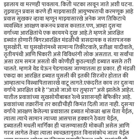
झालाय वा मरणही पावलाय. किती चटका लावून जाते अशी घटना.
तुझ्यातून प्रवास करणे ही माझ्यासाठी आयुष्यभराची करमणूक आहे
प्रवास सुखकर व्हावा म्हणून माझ्यासारखे अनेक जण तिकिटाचे
व्यवस्थित आरक्षण करूनच प्रवास करतात.पण, आम्हा दुसऱ्या
वर्गाच्या आरक्षितांचे एक कायमचे दुखः आहे.ते म्हणजे आरक्षित
डब्यांत होणारी बिगरआरक्षित मंडळींची त्रासदायक व संतापजनक
घुसखोरी. या घुसखोरांमध्ये सामान्य तिकीटवाले, प्रतीक्षा यादीवाले,
तृतीयपंथी आणि भिकारी असे विविधरंगी लोक असतात. या सर्वांचा
असा ठाम समज असतो की कोणीही कुठल्याही डब्यात बसले तरी
चालते. म्हणजे वेड घेऊन पेडगावला जाण्यातला हा प्रकार. ही मंडळी
एकदा का आरक्षित डब्यात घुसली की इतकी शिरजोर होतात की
आम्हालाच विस्थापितासारखे वाटू लागते.एकंदरीत काय तर दुसऱ्या
वर्गाचे आरक्षित डबे हे ‘’आओ जाओ घर तुम्हारा’’ असे झालेले आहेत.
यातील प्रवाशांच्या सुखसोयीबाबत रेल्वे प्रशासनही बेफिकीर आहे.
प्रवाशांच्या तक्रारींना तर काडीचीही किमंत दिली जात नाही. दुसऱ्या
वर्गाचे आरक्षण केलेल्या प्रवाशाला डब्यात मोकळा श्वास घेता येईल,
त्याला त्याचे सामान त्याच्या आसपास हक्काने ठेवता येईल,
डब्यातली मधली मार्गिका ही चालण्यासाठी मोकळी असेल आणि
गरज लागेल तेव्हा त्याला स्वच्छतागृहात विनासंकोच जाता येईल