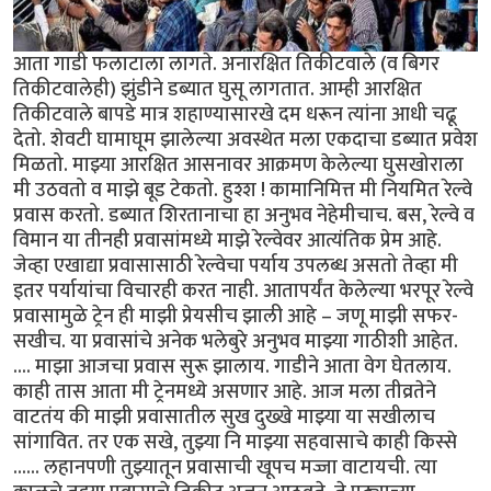
आता गाडी फलाटाला लागते. अनारक्षित तिकीटवाले (व बिगर
तिकीटवालेही) झुंडीने डब्यात घुसू लागतात. आम्ही आरक्षित
तिकीटवाले बापडे मात्र शहाण्यासारखे दम धरून त्यांना आधी चढू
देतो. शेवटी घामाघूम झालेल्या अवस्थेत मला एकदाचा डब्यात प्रवेश
मिळतो. माझ्या आरक्षित आसनावर आक्रमण केलेल्या घुसखोराला
मी उठवतो व माझे बूड टेकतो. हुश्श ! कामानिमित्त मी नियमित रेल्वे
प्रवास करतो. डब्यात शिरतानाचा हा अनुभव नेहेमीचाच. बस, रेल्वे व
विमान या तीनही प्रवासांमध्ये माझे रेल्वेवर आत्यंतिक प्रेम आहे.
जेव्हा एखाद्या प्रवासासाठी रेल्वेचा पर्याय उपलब्ध असतो तेव्हा मी
इतर पर्यायांचा विचारही करत नाही. आतापर्यंत केलेल्या भरपूर रेल्वे
प्रवासामुळे ट्रेन ही माझी प्रेयसीच झाली आहे – जणू माझी सफर-
सखीच. या प्रवासांचे अनेक भलेबुरे अनुभव माझ्या गाठीशी आहेत.
.... माझा आजचा प्रवास सुरू झालाय. गाडीने आता वेग घेतलाय.
काही तास आता मी ट्रेनमध्ये असणार आहे. आज मला तीव्रतेने
वाटतंय की माझी प्रवासातील सुख दुख्खे माझ्या या सखीलाच
सांगावित. तर एक सखे, तुझ्या नि माझ्या सहवासाचे काही किस्से
...... लहानपणी तुझ्यातून प्रवासाची खूपच मज्जा वाटायची. त्या