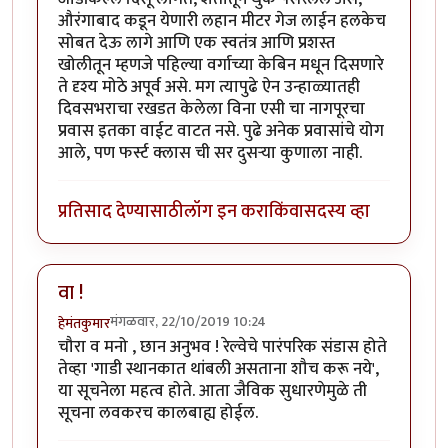
औरंगाबाद कडून येणारी लहान मीटर गेज लाईन हलकेच
सोबत देऊ लागे आणि एक स्वतंत्र आणि प्रशस्त
खोलीतून म्हणजे पहिल्या वर्गाच्या केबिन मधून दिसणारे
ते दृश्य मोठे अपूर्व असे. मग त्यापुढे ऐन उन्हाळ्यातही
दिवसभराचा रखडत केलेला विना एसी चा नागपूरचा
प्रवास इतका वाईट वाटत नसे. पुढे अनेक प्रवासांचे योग
आले, पण फर्स्ट क्लास ची सर दुसऱ्या कुणाला नाही.
प्रतिसाद देण्यासाठी
लॉग इन करा
किंवा
सदस्य व्हा
वा !
मंगळवार, 22/10/2019 10:24
हेमंतकुमार
चौरा व मनो , छान अनुभव ! रेल्वेचे पारंपरिक संडास होते
तेव्हा 'गाडी स्थानकात थांबली असताना शौच करू नये',
या सूचनेला महत्व होते. आता जैविक सुधारणेमुळे ती
सूचना लवकरच कालबाह्य होईल.