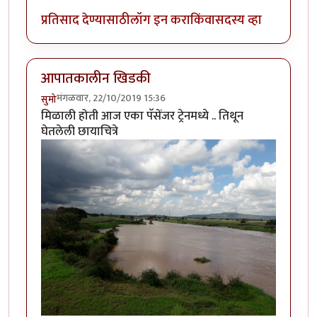
प्रतिसाद देण्यासाठी
लॉग इन करा
किंवा
सदस्य व्हा
आपातकालीन खिडकी
मंगळवार, 22/10/2019 15:36
सुमो
मिळाली होती आज एका पॅसेंजर ट्रेनमध्ये .. तिथून
घेतलेली छायाचित्रे