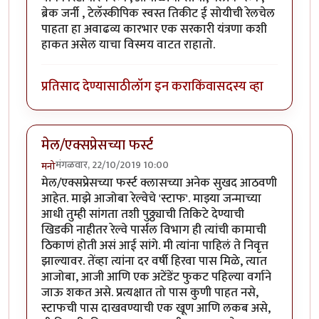
ब्रेक जर्नी , टेलॅस्कीपिक स्वस्त तिकीट ई सोयीची रेलचेल
पाहता हा अवाढव्य कारभार एक सरकारी यंत्रणा कशी
हाकत असेल याचा विस्मय वाटत राहातो.
प्रतिसाद देण्यासाठी
लॉग इन करा
किंवा
सदस्य व्हा
मेल/एक्सप्रेसच्या फर्स्ट
मंगळवार, 22/10/2019 10:00
मनो
मेल/एक्सप्रेसच्या फर्स्ट क्लासच्या अनेक सुखद आठवणी
आहेत. माझे आजोबा रेल्वेचे 'स्टाफ'. माझ्या जन्माच्या
आधी तुम्ही सांगता तशी पुठ्ठ्याची तिकिटे देण्याची
खिडकी नाहीतर रेल्वे पार्सल विभाग ही त्यांची कामाची
ठिकाणं होती असं आई सांगे. मी त्यांना पाहिलं ते निवृत्त
झाल्यावर. तेंव्हा त्यांना दर वर्षी हिरवा पास मिळे, त्यात
आजोबा, आजी आणि एक अटेंडेंट फुकट पहिल्या वर्गाने
जाऊ शकत असे. प्रत्यक्षात तो पास कुणी पाहत नसे,
स्टाफची पास दाखवण्याची एक खूण आणि लकब असे,