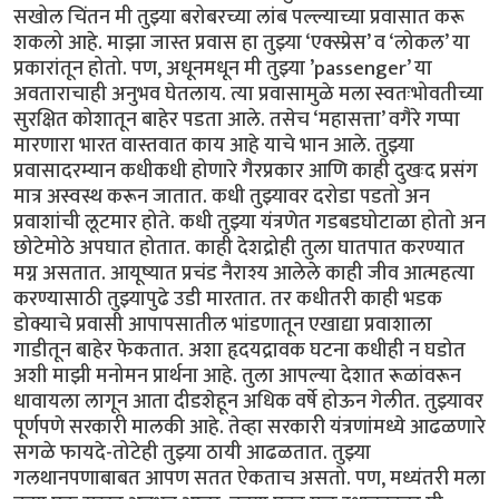
सखोल चिंतन मी तुझ्या बरोबरच्या लांब पल्ल्याच्या प्रवासात करू
शकलो आहे. माझा जास्त प्रवास हा तुझ्या ‘एक्स्प्रेस’ व ‘लोकल’ या
प्रकारांतून होतो. पण, अधूनमधून मी तुझ्या ’passenger’ या
अवताराचाही अनुभव घेतलाय. त्या प्रवासामुळे मला स्वतःभोवतीच्या
सुरक्षित कोशातून बाहेर पडता आले. तसेच ‘महासत्ता’ वगैरे गप्पा
मारणारा भारत वास्तवात काय आहे याचे भान आले. तुझ्या
प्रवासादरम्यान कधीकधी होणारे गैरप्रकार आणि काही दुखःद प्रसंग
मात्र अस्वस्थ करून जातात. कधी तुझ्यावर दरोडा पडतो अन
प्रवाशांची लूटमार होते. कधी तुझ्या यंत्रणेत गडबडघोटाळा होतो अन
छोटेमोठे अपघात होतात. काही देशद्रोही तुला घातपात करण्यात
मग्न असतात. आयूष्यात प्रचंड नैराश्य आलेले काही जीव आत्महत्या
करण्यासाठी तुझ्यापुढे उडी मारतात. तर कधीतरी काही भडक
डोक्याचे प्रवासी आपापसातील भांडणातून एखाद्या प्रवाशाला
गाडीतून बाहेर फेकतात. अशा हृदयद्रावक घटना कधीही न घडोत
अशी माझी मनोमन प्रार्थना आहे. तुला आपल्या देशात रूळांवरून
धावायला लागून आता दीडशेहून अधिक वर्षे होऊन गेलीत. तुझ्यावर
पूर्णपणे सरकारी मालकी आहे. तेव्हा सरकारी यंत्रणांमध्ये आढळणारे
सगळे फायदे-तोटेही तुझ्या ठायी आढळतात. तुझ्या
गलथानपणाबाबत आपण सतत ऐकताच असतो. पण, मध्यंतरी मला