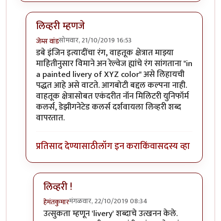
लिव्हरी म्हणजे
सोमवार, 21/10/2019 16:53
जेम्स वांड
In reply to
छान !
by
हेमंतकुमार
डबे इंजिन इत्यादींचा रंग, वाहतूक क्षेत्रात माझ्या
माहितीनुसार विमाने अन रेल्वेज ह्यांचे रंग सांगताना "in
a painted livery of XYZ color" असे लिहायची
पद्धत आहे असे वाटते. आगबोटी बद्दल कल्पना नाही.
वाहतूक क्षेत्रासोबत एकंदरीत नॉन मिलिटरी युनिफॉर्म
कलर्स, डेझीगनेटेड कलर्स दर्शवायला लिव्हरी शब्द
वापरतात.
प्रतिसाद देण्यासाठी
लॉग इन करा
किंवा
सदस्य व्हा
लिव्हरी !
मंगळवार, 22/10/2019 08:34
हेमंतकुमार
In reply to
लिव्हरी म्हणजे
by
जेम्स वांड
उत्सुकता म्हणून 'livery' शब्दाचे उत्खनन केले.