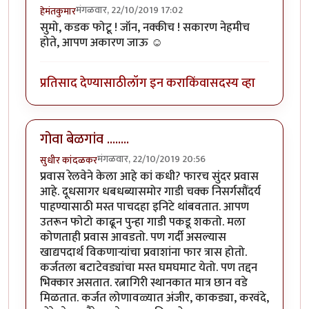
मंगळवार, 22/10/2019 17:02
हेमंतकुमार
सुमो, कडक फोटू ! जॉन, नक्कीच ! सकारण नेहमीच
होते, आपण अकारण जाऊ ☺️
प्रतिसाद देण्यासाठी
लॉग इन करा
किंवा
सदस्य व्हा
गोवा बेळगांव ........
मंगळवार, 22/10/2019 20:56
सुधीर कांदळकर
प्रवास रेलवेने केला आहे कां कधी? फारच सुंदर प्रवास
आहे. दूधसागर धबधब्यासमोर गाडी चक्क निसर्गसौंदर्य
पाहण्यासाठी मस्त पाचदहा इनिटे थांबवतात. आपण
उतरून फोटो काढून पुन्हा गाडी पकडू शकतो. मला
कोणताही प्रवास आवडतो. पण गर्दी असल्यास
खाद्यपदार्थ विकणार्‍यांचा प्रवाशांना फार त्रास होतो.
कर्जतला बटाटेवड्यांचा मस्त घमघमाट येतो. पण तद्दन
भिक्कार असतात. रत्नागिरी स्थानकात मात्र छान वडे
मिळतात. कर्जत लोणावळ्यात अंजीर, काकड्या, करवंदे,