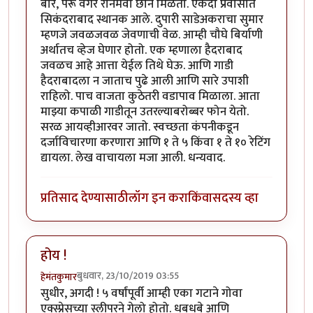
बोरे, पेरू वगैरे रानमेवा छान मिळतो. एकदा प्रवासात
सिकंदराबाद स्थानक आले. दुपारी साडेअकराचा सुमार
म्हणजे जवळजवळ जेवणाची वेळ. आम्ही चौघे बिर्याणी
अर्थातच व्हेज घेणार होतो. एक म्हणाला हैदराबाद
जवळच आहे आत्ता येईल तिथे घेऊ. आणि गाडी
हैदराबादला न जाताच पुढे आली आणि सारे उपाशी
राहिलो. पाच वाजता कुठेतरी वडापाव मिळाला. आता
माझ्या कपाळी गाडीतून उतरल्याबरोब्बर फोन येतो.
सरळ आयव्हीआरवर जातो. स्वच्छता कंपनीकडून
दर्जाविचारणा करणारा आणि १ ते ५ किंवा १ ते १० रेटिंग
द्यायला. लेख वाचायला मजा आली. धन्यवाद.
प्रतिसाद देण्यासाठी
लॉग इन करा
किंवा
सदस्य व्हा
होय !
बुधवार, 23/10/2019 03:55
हेमंतकुमार
सुधीर, अगदी ! ५ वर्षांपूर्वी आम्ही एका गटाने गोवा
एक्स्प्रेसच्या स्लीपरने गेलो होतो. धबधबे आणि