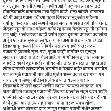
दुसऱ्या वर्गाने जाणे पसंत करतो. तिथल्या उघड्या खिडक्या, सुसाट
वारा, तुझ्या वेगाची होणारी जाणीव आणि एकूणच त्या डब्यातले
मोकळेढाकळे वातावरण मला बेहोष करते. मला चांगले आठवतंय
की मी काही प्रवास पूर्वीच्या तुझ्या बिगरवातानुकुलीत पहिल्या
वर्गातून केले होते. खरं म्हणजे माझा सर्वात मनपसंत वर्ग तोच होता.
जेव्हापासून तो साधा पहिला वर्गच रद्द झाला तेव्हापासून मी मनोमन
खट्टू आहे. अलीकडच्या काही वर्षात तुझ्या दुसऱ्या वर्गाच्या प्रवाशांना
अजून एक त्रास सुरू झालाय. तू धावत असताना डब्याच्या उघड्या
खिडक्यांतून हलते निसर्गसौंदर्य मनसोक्त पाहणे हे खरे तर या
प्रवाशांचे हक्काचे सुख. पण, तुझ्या काही मार्गांवर या मूलभूत
सुखावरच घाला घातला गेला आहे. या मार्गांवरून तू जात असताना
बाहेरील काही दुष्ट मंडळी गाडीवर जोरात दगड मारतात. बहुदा असे
लोक याप्रकारे त्यांच्यातील असंतोष व नैराश्य बाहेर काढत असावेत.
पण त्यामुळे प्रवाशांनी मात्र जीव मुठीत धरून प्रवास करायचा. मग
यावर उपाय म्हणून पोलीस प्रत्येक डब्यात येऊन प्रवाशांना
खिडक्यांचे लोखंडी शटर्स सक्तीने लाऊन घ्यायला लावतात. मग
अशा बंदिस्त डब्यातून प्रवाशांनी जिवाची घालमेल सहन करत आणि
एकमेकांकडे कंटाळा येईस्तोवर बघत बसायचे. बाकी प्रचंड गर्दीच्या
वेळी तुझ्या दारात उभे राहून जाणाऱ्यांना तर कायमच धोका.
अधेमध्ये असा जोराचा दगड लागून एखादा प्रवासी गंभीर जखमी