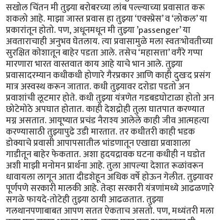
सखोल चिंतन मी तुझ्या बरोबरच्या लांब पल्ल्याच्या प्रवासात करू
शकलो आहे. माझा जास्त प्रवास हा तुझ्या ‘एक्स्प्रेस’ व ‘लोकल’ या
प्रकारांतून होतो. पण, अधूनमधून मी तुझ्या ’passenger’ या
अवताराचाही अनुभव घेतलाय. त्या प्रवासामुळे मला स्वतःभोवतीच्या
सुरक्षित कोशातून बाहेर पडता आले. तसेच ‘महासत्ता’ वगैरे गप्पा
मारणारा भारत वास्तवात काय आहे याचे भान आले. तुझ्या
प्रवासादरम्यान कधीकधी होणारे गैरप्रकार आणि काही दुखःद प्रसंग
मात्र अस्वस्थ करून जातात. कधी तुझ्यावर दरोडा पडतो अन
प्रवाशांची लूटमार होते. कधी तुझ्या यंत्रणेत गडबडघोटाळा होतो अन
छोटेमोठे अपघात होतात. काही देशद्रोही तुला घातपात करण्यात
मग्न असतात. आयूष्यात प्रचंड नैराश्य आलेले काही जीव आत्महत्या
करण्यासाठी तुझ्यापुढे उडी मारतात. तर कधीतरी काही भडक
डोक्याचे प्रवासी आपापसातील भांडणातून एखाद्या प्रवाशाला
गाडीतून बाहेर फेकतात. अशा हृदयद्रावक घटना कधीही न घडोत
अशी माझी मनोमन प्रार्थना आहे. तुला आपल्या देशात रूळांवरून
धावायला लागून आता दीडशेहून अधिक वर्षे होऊन गेलीत. तुझ्यावर
पूर्णपणे सरकारी मालकी आहे. तेव्हा सरकारी यंत्रणांमध्ये आढळणारे
सगळे फायदे-तोटेही तुझ्या ठायी आढळतात. तुझ्या
गलथानपणाबाबत आपण सतत ऐकताच असतो. पण, मध्यंतरी मला