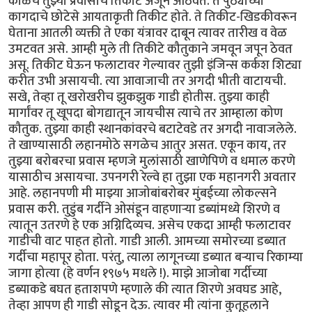
काळचे तुझ्या प्रवासाचे तिकीट अजून आठवते. ते पुठ्याच्या
कागदाचे छोटेसे आयताकृती तिकीट होते. ते तिकीट-खिडकीवरून
घेताना आतली व्यक्ती ते एका यंत्रावर दाबून त्यावर तारीख व वेळ
उमटवत असे. आम्ही मुले ती तिकीटे कौतुकाने जमवून जपून ठेवत
असू. तिकीट घेऊन फलाटावर गेल्यावर तुझी इंजिन्स कर्कश शिट्या
करीत उभी असायची. त्या आवाजाची तर अगदी भीती वाटायची.
सखे, तेव्हा तू खरोखरीच झुकझुक गाडी होतीस. तुझ्या काही
मार्गांवर तू खूपदा बोगद्यातून जायचीस त्याचे तर आम्हाला कोण
कौतुक. तुझ्या काही स्थानकांवरचे बटाटेवडे तर अगदी नावाजलेले.
ते खाण्यासाठी लहानमोठे सगळेच आतुर असत. एकून काय, तर
तुझ्या बरोबरचा प्रवास म्हणजे मुलांसाठी खाणेपिणे व धमाल करणे
यासाठीच असायचा. उपनगरी रेल्वे हा तुझा एक महानगरी अवतार
आहे. लहानपणी मी माझ्या आजोबांबरोबर मुंबईच्या लोकल्सने
प्रवास करी. तुडुंब गर्दीने ओसंडून वाहणाऱ्या डब्यांमध्ये शिरणे व
त्यातून उतरणे हे एक अग्निदिव्यच. असेच एकदा आम्ही फलाटावर
गाडीची वाट पाहत होतो. गाडी आली. आमच्या समोरच्या डब्यात
गर्दीचा महापूर होता. परंतु, त्याला लागूनच्या डब्यात बऱ्याच रिकाम्या
जागा होत्या (हे वर्णन १९७५ मधले !). माझे आजोबा गर्दीच्या
डब्याकडे बघत हताशपणे म्हणाले की त्यात शिरणे अवघड आहे,
तेव्हा आपण ही गाडी सोडून देऊ. त्यावर मी त्यांना कुतूहलाने