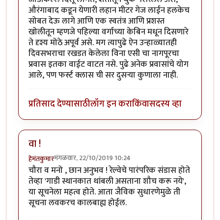
औरंगाबाद कडून येणारी लहान मीटर गेज लाईन हलकेच
सोबत देऊ लागे आणि एक स्वतंत्र आणि प्रशस्त
खोलीतून म्हणजे पहिल्या वर्गाच्या केबिन मधून दिसणारे
ते दृश्य मोठे अपूर्व असे. मग त्यापुढे ऐन उन्हाळ्यातही
दिवसभराचा रखडत केलेला विना एसी चा नागपूरचा
प्रवास इतका वाईट वाटत नसे. पुढे अनेक प्रवासांचे योग
आले, पण फर्स्ट क्लास ची सर दुसऱ्या कुणाला नाही.
प्रतिसाद देण्यासाठी
लॉग इन करा
किंवा
सदस्य व्हा
वा !
मंगळवार, 22/10/2019 10:24
हेमंतकुमार
चौरा व मनो , छान अनुभव ! रेल्वेचे पारंपरिक संडास होते
तेव्हा 'गाडी स्थानकात थांबली असताना शौच करू नये',
या सूचनेला महत्व होते. आता जैविक सुधारणेमुळे ती
सूचना लवकरच कालबाह्य होईल.