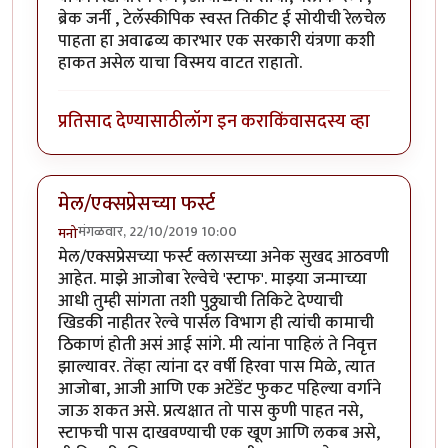
ब्रेक जर्नी , टेलॅस्कीपिक स्वस्त तिकीट ई सोयीची रेलचेल
पाहता हा अवाढव्य कारभार एक सरकारी यंत्रणा कशी
हाकत असेल याचा विस्मय वाटत राहातो.
प्रतिसाद देण्यासाठी
लॉग इन करा
किंवा
सदस्य व्हा
मेल/एक्सप्रेसच्या फर्स्ट
मंगळवार, 22/10/2019 10:00
मनो
मेल/एक्सप्रेसच्या फर्स्ट क्लासच्या अनेक सुखद आठवणी
आहेत. माझे आजोबा रेल्वेचे 'स्टाफ'. माझ्या जन्माच्या
आधी तुम्ही सांगता तशी पुठ्ठ्याची तिकिटे देण्याची
खिडकी नाहीतर रेल्वे पार्सल विभाग ही त्यांची कामाची
ठिकाणं होती असं आई सांगे. मी त्यांना पाहिलं ते निवृत्त
झाल्यावर. तेंव्हा त्यांना दर वर्षी हिरवा पास मिळे, त्यात
आजोबा, आजी आणि एक अटेंडेंट फुकट पहिल्या वर्गाने
जाऊ शकत असे. प्रत्यक्षात तो पास कुणी पाहत नसे,
स्टाफची पास दाखवण्याची एक खूण आणि लकब असे,