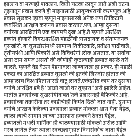
झालाय वा मरणही पावलाय. किती चटका लावून जाते अशी घटना.
तुझ्यातून प्रवास करणे ही माझ्यासाठी आयुष्यभराची करमणूक आहे
प्रवास सुखकर व्हावा म्हणून माझ्यासारखे अनेक जण तिकिटाचे
व्यवस्थित आरक्षण करूनच प्रवास करतात.पण, आम्हा दुसऱ्या
वर्गाच्या आरक्षितांचे एक कायमचे दुखः आहे.ते म्हणजे आरक्षित
डब्यांत होणारी बिगरआरक्षित मंडळींची त्रासदायक व संतापजनक
घुसखोरी. या घुसखोरांमध्ये सामान्य तिकीटवाले, प्रतीक्षा यादीवाले,
तृतीयपंथी आणि भिकारी असे विविधरंगी लोक असतात. या सर्वांचा
असा ठाम समज असतो की कोणीही कुठल्याही डब्यात बसले तरी
चालते. म्हणजे वेड घेऊन पेडगावला जाण्यातला हा प्रकार. ही मंडळी
एकदा का आरक्षित डब्यात घुसली की इतकी शिरजोर होतात की
आम्हालाच विस्थापितासारखे वाटू लागते.एकंदरीत काय तर दुसऱ्या
वर्गाचे आरक्षित डबे हे ‘’आओ जाओ घर तुम्हारा’’ असे झालेले आहेत.
यातील प्रवाशांच्या सुखसोयीबाबत रेल्वे प्रशासनही बेफिकीर आहे.
प्रवाशांच्या तक्रारींना तर काडीचीही किमंत दिली जात नाही. दुसऱ्या
वर्गाचे आरक्षण केलेल्या प्रवाशाला डब्यात मोकळा श्वास घेता येईल,
त्याला त्याचे सामान त्याच्या आसपास हक्काने ठेवता येईल,
डब्यातली मधली मार्गिका ही चालण्यासाठी मोकळी असेल आणि
गरज लागेल तेव्हा त्याला स्वच्छतागृहात विनासंकोच जाता येईल