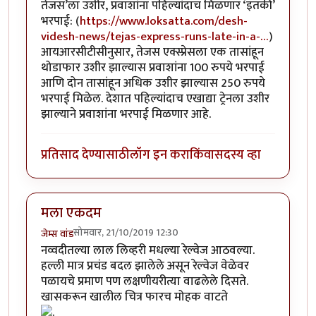
तेजस’ला उशीर, प्रवाशांना पहिल्यांदाच मिळणार ‘इतकी’
भरपाई: (
https://www.loksatta.com/desh-
videsh-news/tejas-express-runs-late-in-a-…
)
आयआरसीटीसीनुसार, तेजस एक्स्प्रेसला एक तासांहून
थोडाफार उशीर झाल्यास प्रवाशांना 100 रुपये भरपाई
आणि दोन तासांहून अधिक उशीर झाल्यास 250 रुपये
भरपाई मिळेल. देशात पहिल्यांदाच एखाद्या ट्रेनला उशीर
झाल्याने प्रवाशांना भरपाई मिळणार आहे.
प्रतिसाद देण्यासाठी
लॉग इन करा
किंवा
सदस्य व्हा
मला एकदम
सोमवार, 21/10/2019 12:30
जेम्स वांड
नव्वदीतल्या लाल लिव्हरी मधल्या रेल्वेज आठवल्या.
हल्ली मात्र प्रचंड बदल झालेले असून रेल्वेज वेळेवर
पळायचे प्रमाण पण लक्षणीयरीत्या वाढलेले दिसते.
खासकरून खालील चित्र फारच मोहक वाटते