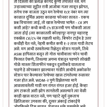
ती दिसली की प्रत्यक्ष कागद कुणी तपासत नसे. मग
उन्हाळ्याच्या सुट्टीत रात्री आजोबा गजर लावून झोपत,
लगेच एक वाजता उठून मग रेल्वेचा १८१ नंबर मग त्या
काळात दुर्मिळ अश्या काळया फोनवर लावत - एकच
प्रश्न विचारला जाई, तो खास रेल्वेच्या भाषेत - ८४ अप
कशी आहे? कधी कधी ८५ डाऊनची पण चौकशी जाता
जाता होई (त्या काळातली कोल्हापूर नागपूर महाराष्ट्र
एक्स्प्रेस ८४/८५ नंब रखाली धावे). बिफोर टाईम हे उत्तर
कधीही येत नसे, नेहमी कमीत कमी १-२ तास गाडी लेटच
असे. मग आधी ठरवलेल्या रिक्षेतून स्टेशन गाठणे, तिथे
ASM हापिसात बसून तो गोल चावीवाला फोन चावी
फिरवत ऐकणे, तिथल्या अगम्य यंत्रातून पडणारे लोखंडी
गोळे मास्तर शिताफीनं पकडून दुसरीकडे घालताना
पाहणे हे सोपस्कार झाल्यावर गाडीने आधीचे अकोळनेर
स्टेशन पार केल्यावर रेल्वेच्या खास टांगलेल्या रुळावर
गजर होत असे. WDM-२ पुणे डिझेलच्या मागे
आळसावलेली गाडी मग रांगत रांगत हजर होई. केंव्हा
अंग टाकतो अशी झोप लागलेली असल्याने त्या वेळी
काही खास वाटत नसे, पण पहाटे सूर्य नुकताच
क्षितिजावर उगवला की, दूरवर अंकाई टांकाईचे
जोडकिल्ले दिसू लागत, शेतातून धुके पसरलेले असे,