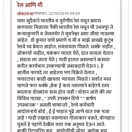
रेल आणि मी
मंगळवार, 22/10/2019 09:59
चौकटराजा
मला सुदैवाने भारतीय व युरोपीय रेल मधून प्रवास
करायला मिळाला पैकी भारतीय रेल मधून मी उधमपूर ते
कन्याकुमारी व जेसलमेर ते भुवनेश्वर अशा सीमा गाठल्या
आहेत . डॉ कुमार यांचे प्रमाणे च मी व माझे आख्खे कुटुंब
रेलवे च्य प्रेमात आहोत. लवंडायला मिळते. धक्के नाहीत ,
ओकार्या नाहीत, चकंकर मारता येते, दात घासता येतात
, संडास ला जाता येते ( गाडी हालत असल्याने कसरत
करीत कार्यभाग उरकण्याची जबाबदारी घेऊन ). हे
आतील फायदे तर आहेतच पण विक्रेते येतात ,
फलाटावर काही खायला प्यायला मिळते ! सर्वात मस्त
म्हणजे फार धक्के ,ब्रेक ई त्रास नसल्याने बाहेरचे दृश्य
बघताना डोळ्यांना त्रास होत नाही ! स्टेशन आले की त्या
विविध पाट्या , " उपरी उपस्कर डिपो " " कर्षण
उपस्थानक " असली भाषान्तरे , रेल्वे कर्मचारी
आंदोलंनाचे बोर्ड , ई ई पाहात पुढे जाणे यात एक मजा
आहे ! गाड़ी एखाद्या वळणावर गोलाकार वळते, बोगद्यात
घुसते हे पहाणे देखील मला एक अनुभव देऊन जाते.
बाकी रिटायरिंग रूम , आंघोळीची सोया, क्लोक रूम ,