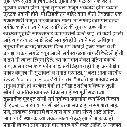
तुझा एक सुखद अनुभव आला. तुझ्या एका मूळ स्थानकावर मी
तुझ्यात बसलो होतो. तुला सुटायला अजून अवकाश होता.डब्यात
तुरळक प्रवासी होते. मी खिडकीतून बाहेर बघत होतो.तेवढ्यात एक
गणवेषधारी माणूस माझ्याजवळ आला. तो सफाई कामगारांवरचा
पर्यवेक्षक होता. त्याने मला सांगितले की तुमच्या डब्यांची व
स्वच्छतागृहांची साफसफाई कामगारांनी केली आहे. ती कशी झाली
आहे यावर त्याला माझे लेखी मत हवे होते. त्याने मला अधिकृत
नमुन्यातील कागद भरण्यास दिला.मग मलाही हुरूप आला व मी
प्रत्यक्ष जाऊन सगळे बघून आलो. सर्व स्वच्छता चांगली केलेली होती
व तसे मी त्याला लिहून दिले. त्या कागदात शेवटी प्रतिसादकाचे
नाव, आसन क्रमांक व फोन नं. इ. सर्व लिहायचे होते. हा अनपेक्षित
प्रकार बघूनच मी सुखावलो व मनात म्हणालो, ‘’ चला आता भारतीय
रेल्वेला ‘corporate look’ येतोय तर !” अर्थात हा अपवादात्मक
अनुभव आहे. तो वरचेवर येवो ही अपेक्षा !! तसेच भविष्यात तुझी
श्रीमंती व अतिवेगवान रूपे विकसित होण्यापूर्वी सध्याच्या
तुझ्यातील मूलभूत सोयी सर्व वर्गाच्या प्रवाशांना व्यवस्थित मिळोत
ही इच्छा. ... माझा या प्रेयसी बरोबरचा संवाद हा न संपणारा आहे.
पण, आताच्या प्रवासाचे चार तास मात्र आता संपत आले आहेत.
आता गाडी स्थानकाच्या जवळ आल्याने हळू झाली आहे. काही
प्रवासी त्यांच्या सामानासह दाराजवळ गर्दी करत आहेत. स्थानकात