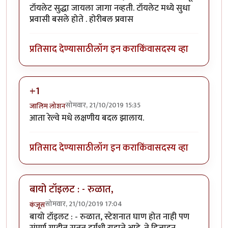
टॉयलेट सुद्धा जायला जागा नव्हती. टॉयलेट मध्ये सुधा
प्रवासी बसले होते . होरीबल प्रवास
प्रतिसाद देण्यासाठी
लॉग इन करा
किंवा
सदस्य व्हा
+1
सोमवार, 21/10/2019 15:35
जालिम लोशन
आता रेल्वे मधे लक्षणीय बदल झालाय.
प्रतिसाद देण्यासाठी
लॉग इन करा
किंवा
सदस्य व्हा
बायो टॉइलट : - रुळात,
सोमवार, 21/10/2019 17:04
कंजूस
बायो टॉइलट : - रुळात, स्टेशनात घाण होत नाही पण
संपूर्ण गाडीत सतत दुर्गंधी राहाते आहे. ते डिजाइन