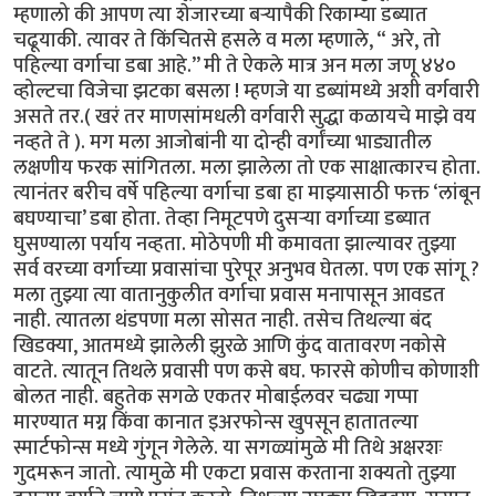
म्हणालो की आपण त्या शेजारच्या बऱ्यापैकी रिकाम्या डब्यात
चढूयाकी. त्यावर ते किंचितसे हसले व मला म्हणाले, “ अरे, तो
पहिल्या वर्गाचा डबा आहे.’’ मी ते ऐकले मात्र अन मला जणू ४४०
व्होल्टचा विजेचा झटका बसला ! म्हणजे या डब्यांमध्ये अशी वर्गवारी
असते तर.( खरं तर माणसांमधली वर्गवारी सुद्धा कळायचे माझे वय
नव्हते ते ). मग मला आजोबांनी या दोन्ही वर्गांच्या भाड्यातील
लक्षणीय फरक सांगितला. मला झालेला तो एक साक्षात्कारच होता.
त्यानंतर बरीच वर्षे पहिल्या वर्गाचा डबा हा माझ्यासाठी फक्त ‘लांबून
बघण्याचा’ डबा होता. तेव्हा निमूटपणे दुसऱ्या वर्गाच्या डब्यात
घुसण्याला पर्याय नव्हता. मोठेपणी मी कमावता झाल्यावर तुझ्या
सर्व वरच्या वर्गाच्या प्रवासांचा पुरेपूर अनुभव घेतला. पण एक सांगू ?
मला तुझ्या त्या वातानुकुलीत वर्गाचा प्रवास मनापासून आवडत
नाही. त्यातला थंडपणा मला सोसत नाही. तसेच तिथल्या बंद
खिडक्या, आतमध्ये झालेली झुरळे आणि कुंद वातावरण नकोसे
वाटते. त्यातून तिथले प्रवासी पण कसे बघ. फारसे कोणीच कोणाशी
बोलत नाही. बहुतेक सगळे एकतर मोबाईलवर चढ्या गप्पा
मारण्यात मग्न किंवा कानात इअरफोन्स खुपसून हातातल्या
स्मार्टफोन्स मध्ये गुंगून गेलेले. या सगळ्यांमुळे मी तिथे अक्षरशः
गुदमरून जातो. त्यामुळे मी एकटा प्रवास करताना शक्यतो तुझ्या