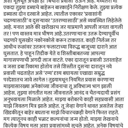
अशा मूलभूत अपेक्षा हा ‘बिचारा प्रवासी’ ठेऊन आहे. मध्यंतरी मी
एकदा तुझ्या डब्याचे बाहेरून बारकाईने निरीक्षण केले. तुझ्या प्रत्येक
डब्याला दोन दरवाजे आहेत. त्यातील एकावर ‘प्रवाशांनी
चढण्यासाठी’ व दुसऱ्यावर ‘उतरण्यासाठी’ असे व्यवस्थित लिहेलेले
आहे. मनात आले की खरोखरच जर याप्रमाणे आपली जनता वागली
तर ! पण वास्तव मात्र भीषण आहे.उतरणाऱ्याना उतरू देण्यापूर्वीच
चढणारे घुसखोर नकोनकोसे करून टाकतात. काही निर्लज्ज तर
आधीच रुळांवर उतरून फलाटाच्या विरुद्ध बाजूच्या दाराने आत
घुसतात. हे पाहून तिडीक येते व शिस्तीबाबतच्या आपल्या
मागासपणाची अगदी लाज वाटते. एका दारातून प्रवासी उतरताहेत
व जसा डबा रिकामा होतोय तसे शिस्तीत दुसऱ्या दारातून नवे
प्रवासी चढताहेत असे ‘रम्य’ दृश्य बघायला एखाद्या सम्रुद्ध
परदेशातच जावे लागेल ! तुझ्यामधून नियमित प्रवास करणाऱ्या
माझ्यासारख्या अनेकांच्या जीवनाचा तू अविभाज्य भाग झाली
आहेस. तुझ्या संगतीत मला जीवनातले आनंद व चैतन्यदायी प्रसंग
अनुभवायला मिळाले आहेत. माझ्या बरोबरचे काही सहप्रवासी आता
माझे जिवलग मित्र झाले आहेत. तू जेव्हा वेगाने धावत असतेस तेव्हा
खिडकीतून बाहेर बघताना माझे विचारचक्रही वेगाने फिरत राहते.
मग त्यातूनच काही भन्नाट कल्पनांचा जन्म होतो. माझ्या लेखनाचे
कित्येक विषय मला अशा प्रवासांमध्ये सुचले आहेत. अनेक विषयांचे