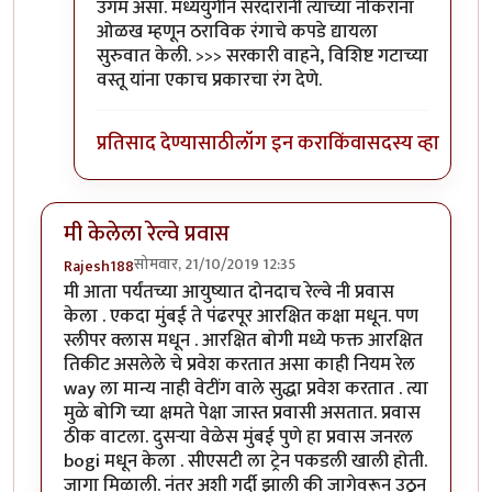
उगम असा. मध्ययुगीन सरदारांनी त्यांच्या नोकरांना
ओळख म्हणून ठराविक रंगाचे कपडे द्यायला
सुरुवात केली. >>> सरकारी वाहने, विशिष्ट गटाच्या
वस्तू यांना एकाच प्रकारचा रंग देणे.
प्रतिसाद देण्यासाठी
लॉग इन करा
किंवा
सदस्य व्हा
मी केलेला रेल्वे प्रवास
सोमवार, 21/10/2019 12:35
Rajesh188
मी आता पर्यंतच्या आयुष्यात दोनदाच रेल्वे नी प्रवास
केला . एकदा मुंबई ते पंढरपूर आरक्षित कक्षा मधून. पण
स्लीपर क्लास मधून . आरक्षित बोगी मध्ये फक्त आरक्षित
तिकीट असलेले चे प्रवेश करतात असा काही नियम रेल
way ला मान्य नाही वेटींग वाले सुद्धा प्रवेश करतात . त्या
मुळे बोगि च्या क्षमते पेक्षा जास्त प्रवासी असतात. प्रवास
ठीक वाटला. दुसऱ्या वेळेस मुंबई पुणे हा प्रवास जनरल
bogi मधून केला . सीएसटी ला ट्रेन पकडली खाली होती.
जागा मिळाली. नंतर अशी गर्दी झाली की जागेवरून उठून