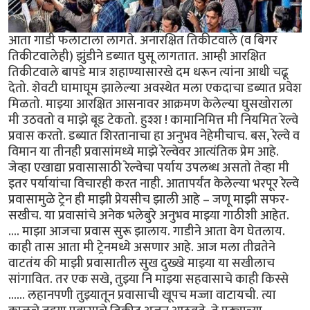
आता गाडी फलाटाला लागते. अनारक्षित तिकीटवाले (व बिगर
तिकीटवालेही) झुंडीने डब्यात घुसू लागतात. आम्ही आरक्षित
तिकीटवाले बापडे मात्र शहाण्यासारखे दम धरून त्यांना आधी चढू
देतो. शेवटी घामाघूम झालेल्या अवस्थेत मला एकदाचा डब्यात प्रवेश
मिळतो. माझ्या आरक्षित आसनावर आक्रमण केलेल्या घुसखोराला
मी उठवतो व माझे बूड टेकतो. हुश्श ! कामानिमित्त मी नियमित रेल्वे
प्रवास करतो. डब्यात शिरतानाचा हा अनुभव नेहेमीचाच. बस, रेल्वे व
विमान या तीनही प्रवासांमध्ये माझे रेल्वेवर आत्यंतिक प्रेम आहे.
जेव्हा एखाद्या प्रवासासाठी रेल्वेचा पर्याय उपलब्ध असतो तेव्हा मी
इतर पर्यायांचा विचारही करत नाही. आतापर्यंत केलेल्या भरपूर रेल्वे
प्रवासामुळे ट्रेन ही माझी प्रेयसीच झाली आहे – जणू माझी सफर-
सखीच. या प्रवासांचे अनेक भलेबुरे अनुभव माझ्या गाठीशी आहेत.
.... माझा आजचा प्रवास सुरू झालाय. गाडीने आता वेग घेतलाय.
काही तास आता मी ट्रेनमध्ये असणार आहे. आज मला तीव्रतेने
वाटतंय की माझी प्रवासातील सुख दुख्खे माझ्या या सखीलाच
सांगावित. तर एक सखे, तुझ्या नि माझ्या सहवासाचे काही किस्से
...... लहानपणी तुझ्यातून प्रवासाची खूपच मज्जा वाटायची. त्या