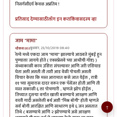
निसर्गसौंदर्य केवळ अप्रतिम !
प्रतिसाद देण्यासाठी
लॉग इन करा
किंवा
सदस्य व्हा
जाम "मामा"
बुधवार, 23/10/2019 08:40
चौकस२१२
रेल्वे मध्ये एकदा जाम "मामा" झाल्याचे आठवते मुंबई हुन
पुण्याला जायचे होते ( एक्सप्रेसवे च्या आधीची गोष्ट) )
संध्याकाळी काम उशिरा संपल्यावर आणि जरी एशियाड
घेता अली असती ती तशी आड वेळी पोचली असती
विचार केला कि मस्त आरामात कसे जात येईल , रात्री
११ च्या सुमारास दादर वरून एक पॅसेंजर होती आणि ती
मस्त सकाळी ६ ला पोचणारी .. म्हणजे झोप होईल ,
तिच्यात दुसऱ्या वर्गात खाली बसण्याचे आरक्षण आणि
वरती गादी असलेली बर्थ अशी "मिश्र बोगी" होती म्हणजे
सर्व बोगी आरक्षित आणि साधारण इथे ६ जन असतात
↑
तिथे ८ बसण्याचे आणि २ झोपण्याचे असे आरक्षण