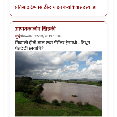
प्रतिसाद देण्यासाठी
लॉग इन करा
किंवा
सदस्य व्हा
आपातकालीन खिडकी
मंगळवार, 22/10/2019 15:36
सुमो
मिळाली होती आज एका पॅसेंजर ट्रेनमध्ये .. तिथून
घेतलेली छायाचित्रे