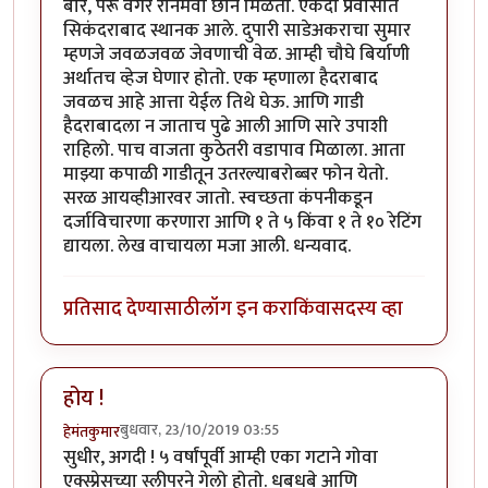
बोरे, पेरू वगैरे रानमेवा छान मिळतो. एकदा प्रवासात
सिकंदराबाद स्थानक आले. दुपारी साडेअकराचा सुमार
म्हणजे जवळजवळ जेवणाची वेळ. आम्ही चौघे बिर्याणी
अर्थातच व्हेज घेणार होतो. एक म्हणाला हैदराबाद
जवळच आहे आत्ता येईल तिथे घेऊ. आणि गाडी
हैदराबादला न जाताच पुढे आली आणि सारे उपाशी
राहिलो. पाच वाजता कुठेतरी वडापाव मिळाला. आता
माझ्या कपाळी गाडीतून उतरल्याबरोब्बर फोन येतो.
सरळ आयव्हीआरवर जातो. स्वच्छता कंपनीकडून
दर्जाविचारणा करणारा आणि १ ते ५ किंवा १ ते १० रेटिंग
द्यायला. लेख वाचायला मजा आली. धन्यवाद.
प्रतिसाद देण्यासाठी
लॉग इन करा
किंवा
सदस्य व्हा
होय !
बुधवार, 23/10/2019 03:55
हेमंतकुमार
सुधीर, अगदी ! ५ वर्षांपूर्वी आम्ही एका गटाने गोवा
एक्स्प्रेसच्या स्लीपरने गेलो होतो. धबधबे आणि