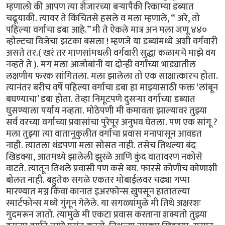
म्हणालो की आपण त्या शेजारच्या बऱ्यापैकी रिकाम्या डब्यात
चढूयाकी. त्यावर ते किंचितसे हसले व मला म्हणाले, “ अरे, तो
पहिल्या वर्गाचा डबा आहे.’’ मी ते ऐकले मात्र अन मला जणू ४४०
व्होल्टचा विजेचा झटका बसला ! म्हणजे या डब्यांमध्ये अशी वर्गवारी
असते तर.( खरं तर माणसांमधली वर्गवारी सुद्धा कळायचे माझे वय
नव्हते ते ). मग मला आजोबांनी या दोन्ही वर्गांच्या भाड्यातील
लक्षणीय फरक सांगितला. मला झालेला तो एक साक्षात्कारच होता.
त्यानंतर बरीच वर्षे पहिल्या वर्गाचा डबा हा माझ्यासाठी फक्त ‘लांबून
बघण्याचा’ डबा होता. तेव्हा निमूटपणे दुसऱ्या वर्गाच्या डब्यात
घुसण्याला पर्याय नव्हता. मोठेपणी मी कमावता झाल्यावर तुझ्या
सर्व वरच्या वर्गाच्या प्रवासांचा पुरेपूर अनुभव घेतला. पण एक सांगू ?
मला तुझ्या त्या वातानुकुलीत वर्गाचा प्रवास मनापासून आवडत
नाही. त्यातला थंडपणा मला सोसत नाही. तसेच तिथल्या बंद
खिडक्या, आतमध्ये झालेली झुरळे आणि कुंद वातावरण नकोसे
वाटते. त्यातून तिथले प्रवासी पण कसे बघ. फारसे कोणीच कोणाशी
बोलत नाही. बहुतेक सगळे एकतर मोबाईलवर चढ्या गप्पा
मारण्यात मग्न किंवा कानात इअरफोन्स खुपसून हातातल्या
स्मार्टफोन्स मध्ये गुंगून गेलेले. या सगळ्यांमुळे मी तिथे अक्षरशः
गुदमरून जातो. त्यामुळे मी एकटा प्रवास करताना शक्यतो तुझ्या