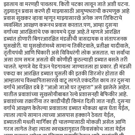
झालाय वा मरणही पावलाय. किती चटका लावून जाते अशी घटना.
तुझ्यातून प्रवास करणे ही माझ्यासाठी आयुष्यभराची करमणूक आहे
प्रवास सुखकर व्हावा म्हणून माझ्यासारखे अनेक जण तिकिटाचे
व्यवस्थित आरक्षण करूनच प्रवास करतात.पण, आम्हा दुसऱ्या
वर्गाच्या आरक्षितांचे एक कायमचे दुखः आहे.ते म्हणजे आरक्षित
डब्यांत होणारी बिगरआरक्षित मंडळींची त्रासदायक व संतापजनक
घुसखोरी. या घुसखोरांमध्ये सामान्य तिकीटवाले, प्रतीक्षा यादीवाले,
तृतीयपंथी आणि भिकारी असे विविधरंगी लोक असतात. या सर्वांचा
असा ठाम समज असतो की कोणीही कुठल्याही डब्यात बसले तरी
चालते. म्हणजे वेड घेऊन पेडगावला जाण्यातला हा प्रकार. ही मंडळी
एकदा का आरक्षित डब्यात घुसली की इतकी शिरजोर होतात की
आम्हालाच विस्थापितासारखे वाटू लागते.एकंदरीत काय तर दुसऱ्या
वर्गाचे आरक्षित डबे हे ‘’आओ जाओ घर तुम्हारा’’ असे झालेले आहेत.
यातील प्रवाशांच्या सुखसोयीबाबत रेल्वे प्रशासनही बेफिकीर आहे.
प्रवाशांच्या तक्रारींना तर काडीचीही किमंत दिली जात नाही. दुसऱ्या
वर्गाचे आरक्षण केलेल्या प्रवाशाला डब्यात मोकळा श्वास घेता येईल,
त्याला त्याचे सामान त्याच्या आसपास हक्काने ठेवता येईल,
डब्यातली मधली मार्गिका ही चालण्यासाठी मोकळी असेल आणि
गरज लागेल तेव्हा त्याला स्वच्छतागृहात विनासंकोच जाता येईल