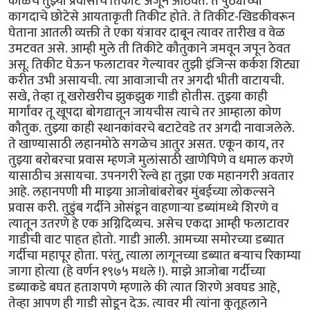
काळचे तुझ्या प्रवासाचे तिकीट अजून आठवते. ते पुठ्याच्या
कागदाचे छोटेसे आयताकृती तिकीट होते. ते तिकीट-खिडकीवरून
घेताना आतली व्यक्ती ते एका यंत्रावर दाबून त्यावर तारीख व वेळ
उमटवत असे. आम्ही मुले ती तिकीटे कौतुकाने जमवून जपून ठेवत
असू. तिकीट घेऊन फलाटावर गेल्यावर तुझी इंजिन्स कर्कश शिट्या
करीत उभी असायची. त्या आवाजाची तर अगदी भीती वाटायची.
सखे, तेव्हा तू खरोखरीच झुकझुक गाडी होतीस. तुझ्या काही
मार्गांवर तू खूपदा बोगद्यातून जायचीस त्याचे तर आम्हाला कोण
कौतुक. तुझ्या काही स्थानकांवरचे बटाटेवडे तर अगदी नावाजलेले.
ते खाण्यासाठी लहानमोठे सगळेच आतुर असत. एकून काय, तर
तुझ्या बरोबरचा प्रवास म्हणजे मुलांसाठी खाणेपिणे व धमाल करणे
यासाठीच असायचा. उपनगरी रेल्वे हा तुझा एक महानगरी अवतार
आहे. लहानपणी मी माझ्या आजोबांबरोबर मुंबईच्या लोकल्सने
प्रवास करी. तुडुंब गर्दीने ओसंडून वाहणाऱ्या डब्यांमध्ये शिरणे व
त्यातून उतरणे हे एक अग्निदिव्यच. असेच एकदा आम्ही फलाटावर
गाडीची वाट पाहत होतो. गाडी आली. आमच्या समोरच्या डब्यात
गर्दीचा महापूर होता. परंतु, त्याला लागूनच्या डब्यात बऱ्याच रिकाम्या
जागा होत्या (हे वर्णन १९७५ मधले !). माझे आजोबा गर्दीच्या
डब्याकडे बघत हताशपणे म्हणाले की त्यात शिरणे अवघड आहे,
तेव्हा आपण ही गाडी सोडून देऊ. त्यावर मी त्यांना कुतूहलाने