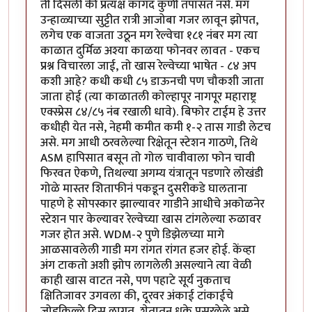
ती दिसली की प्रत्यक्ष कागद कुणी तपासत नसे. मग
उन्हाळ्याच्या सुट्टीत रात्री आजोबा गजर लावून झोपत,
लगेच एक वाजता उठून मग रेल्वेचा १८१ नंबर मग त्या
काळात दुर्मिळ अश्या काळया फोनवर लावत - एकच
प्रश्न विचारला जाई, तो खास रेल्वेच्या भाषेत - ८४ अप
कशी आहे? कधी कधी ८५ डाऊनची पण चौकशी जाता
जाता होई (त्या काळातली कोल्हापूर नागपूर महाराष्ट्र
एक्स्प्रेस ८४/८५ नंब रखाली धावे). बिफोर टाईम हे उत्तर
कधीही येत नसे, नेहमी कमीत कमी १-२ तास गाडी लेटच
असे. मग आधी ठरवलेल्या रिक्षेतून स्टेशन गाठणे, तिथे
ASM हापिसात बसून तो गोल चावीवाला फोन चावी
फिरवत ऐकणे, तिथल्या अगम्य यंत्रातून पडणारे लोखंडी
गोळे मास्तर शिताफीनं पकडून दुसरीकडे घालताना
पाहणे हे सोपस्कार झाल्यावर गाडीने आधीचे अकोळनेर
स्टेशन पार केल्यावर रेल्वेच्या खास टांगलेल्या रुळावर
गजर होत असे. WDM-२ पुणे डिझेलच्या मागे
आळसावलेली गाडी मग रांगत रांगत हजर होई. केंव्हा
अंग टाकतो अशी झोप लागलेली असल्याने त्या वेळी
काही खास वाटत नसे, पण पहाटे सूर्य नुकताच
क्षितिजावर उगवला की, दूरवर अंकाई टांकाईचे
जोडकिल्ले दिसू लागत, शेतातून धुके पसरलेले असे,