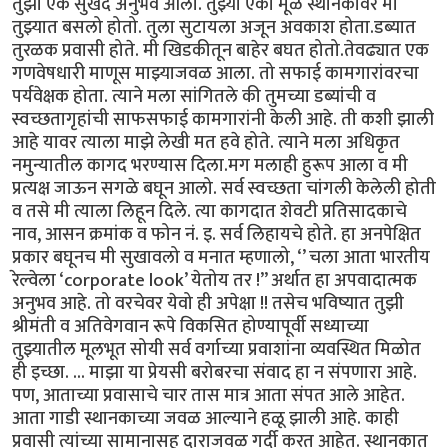
तुझा एक सुखद अनुभव आला. तुझ्या एका मूळ स्थानकावर मी
तुझ्यात बसलो होतो. तुला सुटायला अजून अवकाश होता.डब्यात
तुरळक प्रवासी होते. मी खिडकीतून बाहेर बघत होतो.तेवढ्यात एक
गणवेषधारी माणूस माझ्याजवळ आला. तो सफाई कामगारांवरचा
पर्यवेक्षक होता. त्याने मला सांगितले की तुमच्या डब्यांची व
स्वच्छतागृहांची साफसफाई कामगारांनी केली आहे. ती कशी झाली
आहे यावर त्याला माझे लेखी मत हवे होते. त्याने मला अधिकृत
नमुन्यातील कागद भरण्यास दिला.मग मलाही हुरूप आला व मी
प्रत्यक्ष जाऊन सगळे बघून आलो. सर्व स्वच्छता चांगली केलेली होती
व तसे मी त्याला लिहून दिले. त्या कागदात शेवटी प्रतिसादकाचे
नाव, आसन क्रमांक व फोन नं. इ. सर्व लिहायचे होते. हा अनपेक्षित
प्रकार बघूनच मी सुखावलो व मनात म्हणालो, ‘’ चला आता भारतीय
रेल्वेला ‘corporate look’ येतोय तर !” अर्थात हा अपवादात्मक
अनुभव आहे. तो वरचेवर येवो ही अपेक्षा !! तसेच भविष्यात तुझी
श्रीमंती व अतिवेगवान रूपे विकसित होण्यापूर्वी सध्याच्या
तुझ्यातील मूलभूत सोयी सर्व वर्गाच्या प्रवाशांना व्यवस्थित मिळोत
ही इच्छा. ... माझा या प्रेयसी बरोबरचा संवाद हा न संपणारा आहे.
पण, आताच्या प्रवासाचे चार तास मात्र आता संपत आले आहेत.
आता गाडी स्थानकाच्या जवळ आल्याने हळू झाली आहे. काही
प्रवासी त्यांच्या सामानासह दाराजवळ गर्दी करत आहेत. स्थानकात