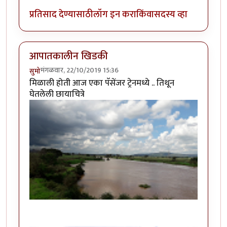
प्रतिसाद देण्यासाठी
लॉग इन करा
किंवा
सदस्य व्हा
आपातकालीन खिडकी
मंगळवार, 22/10/2019 15:36
सुमो
मिळाली होती आज एका पॅसेंजर ट्रेनमध्ये .. तिथून
घेतलेली छायाचित्रे