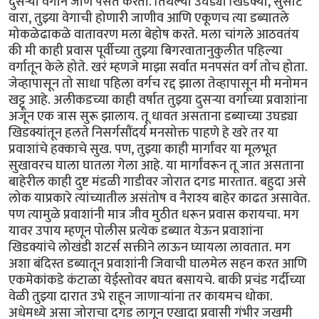
दुसऱ्या वर्गाने जाणे पसंत करतो. तिथल्या उघड्या खिडक्या, सुसाट
वारा, तुझ्या वेगाची होणारी जाणीव आणि एकूणच त्या डब्यातले
मोकळेढाकळे वातावरण मला बेहोष करते. मला चांगले आठवतंय
की मी काही प्रवास पूर्वीच्या तुझ्या बिगरवातानुकुलीत पहिल्या
वर्गातून केले होते. खरं म्हणजे माझा सर्वात मनपसंत वर्ग तोच होता.
जेव्हापासून तो साधा पहिला वर्गच रद्द झाला तेव्हापासून मी मनोमन
खट्टू आहे. अलीकडच्या काही वर्षात तुझ्या दुसऱ्या वर्गाच्या प्रवाशांना
अजून एक त्रास सुरू झालाय. तू धावत असताना डब्याच्या उघड्या
खिडक्यांतून हलते निसर्गसौंदर्य मनसोक्त पाहणे हे खरे तर या
प्रवाशांचे हक्काचे सुख. पण, तुझ्या काही मार्गांवर या मूलभूत
सुखावरच घाला घातला गेला आहे. या मार्गांवरून तू जात असताना
बाहेरील काही दुष्ट मंडळी गाडीवर जोरात दगड मारतात. बहुदा असे
लोक याप्रकारे त्यांच्यातील असंतोष व नैराश्य बाहेर काढत असावेत.
पण त्यामुळे प्रवाशांनी मात्र जीव मुठीत धरून प्रवास करायचा. मग
यावर उपाय म्हणून पोलीस प्रत्येक डब्यात येऊन प्रवाशांना
खिडक्यांचे लोखंडी शटर्स सक्तीने लाऊन घ्यायला लावतात. मग
अशा बंदिस्त डब्यातून प्रवाशांनी जिवाची घालमेल सहन करत आणि
एकमेकांकडे कंटाळा येईस्तोवर बघत बसायचे. बाकी प्रचंड गर्दीच्या
वेळी तुझ्या दारात उभे राहून जाणाऱ्यांना तर कायमच धोका.
अधेमध्ये असा जोराचा दगड लागून एखादा प्रवासी गंभीर जखमी