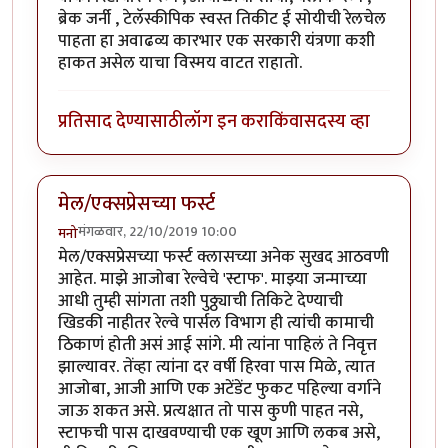
ब्रेक जर्नी , टेलॅस्कीपिक स्वस्त तिकीट ई सोयीची रेलचेल
पाहता हा अवाढव्य कारभार एक सरकारी यंत्रणा कशी
हाकत असेल याचा विस्मय वाटत राहातो.
प्रतिसाद देण्यासाठी
लॉग इन करा
किंवा
सदस्य व्हा
मेल/एक्सप्रेसच्या फर्स्ट
मंगळवार, 22/10/2019 10:00
मनो
मेल/एक्सप्रेसच्या फर्स्ट क्लासच्या अनेक सुखद आठवणी
आहेत. माझे आजोबा रेल्वेचे 'स्टाफ'. माझ्या जन्माच्या
आधी तुम्ही सांगता तशी पुठ्ठ्याची तिकिटे देण्याची
खिडकी नाहीतर रेल्वे पार्सल विभाग ही त्यांची कामाची
ठिकाणं होती असं आई सांगे. मी त्यांना पाहिलं ते निवृत्त
झाल्यावर. तेंव्हा त्यांना दर वर्षी हिरवा पास मिळे, त्यात
आजोबा, आजी आणि एक अटेंडेंट फुकट पहिल्या वर्गाने
जाऊ शकत असे. प्रत्यक्षात तो पास कुणी पाहत नसे,
स्टाफची पास दाखवण्याची एक खूण आणि लकब असे,