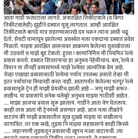
आता गाडी फलाटाला लागते. अनारक्षित तिकीटवाले (व बिगर
तिकीटवालेही) झुंडीने डब्यात घुसू लागतात. आम्ही आरक्षित
तिकीटवाले बापडे मात्र शहाण्यासारखे दम धरून त्यांना आधी चढू
देतो. शेवटी घामाघूम झालेल्या अवस्थेत मला एकदाचा डब्यात प्रवेश
मिळतो. माझ्या आरक्षित आसनावर आक्रमण केलेल्या घुसखोराला
मी उठवतो व माझे बूड टेकतो. हुश्श ! कामानिमित्त मी नियमित रेल्वे
प्रवास करतो. डब्यात शिरतानाचा हा अनुभव नेहेमीचाच. बस, रेल्वे व
विमान या तीनही प्रवासांमध्ये माझे रेल्वेवर आत्यंतिक प्रेम आहे.
जेव्हा एखाद्या प्रवासासाठी रेल्वेचा पर्याय उपलब्ध असतो तेव्हा मी
इतर पर्यायांचा विचारही करत नाही. आतापर्यंत केलेल्या भरपूर रेल्वे
प्रवासामुळे ट्रेन ही माझी प्रेयसीच झाली आहे – जणू माझी सफर-
सखीच. या प्रवासांचे अनेक भलेबुरे अनुभव माझ्या गाठीशी आहेत.
.... माझा आजचा प्रवास सुरू झालाय. गाडीने आता वेग घेतलाय.
काही तास आता मी ट्रेनमध्ये असणार आहे. आज मला तीव्रतेने
वाटतंय की माझी प्रवासातील सुख दुख्खे माझ्या या सखीलाच
सांगावित. तर एक सखे, तुझ्या नि माझ्या सहवासाचे काही किस्से
...... लहानपणी तुझ्यातून प्रवासाची खूपच मज्जा वाटायची. त्या