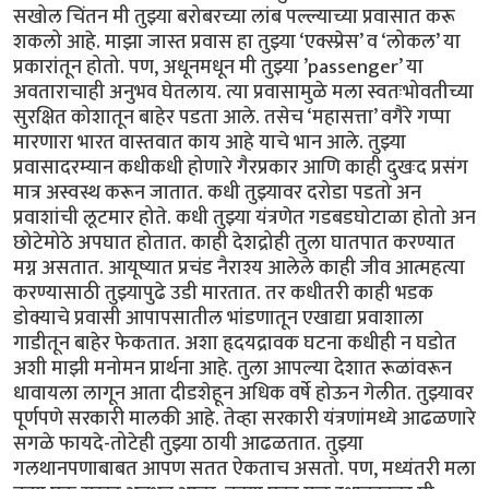
सखोल चिंतन मी तुझ्या बरोबरच्या लांब पल्ल्याच्या प्रवासात करू
शकलो आहे. माझा जास्त प्रवास हा तुझ्या ‘एक्स्प्रेस’ व ‘लोकल’ या
प्रकारांतून होतो. पण, अधूनमधून मी तुझ्या ’passenger’ या
अवताराचाही अनुभव घेतलाय. त्या प्रवासामुळे मला स्वतःभोवतीच्या
सुरक्षित कोशातून बाहेर पडता आले. तसेच ‘महासत्ता’ वगैरे गप्पा
मारणारा भारत वास्तवात काय आहे याचे भान आले. तुझ्या
प्रवासादरम्यान कधीकधी होणारे गैरप्रकार आणि काही दुखःद प्रसंग
मात्र अस्वस्थ करून जातात. कधी तुझ्यावर दरोडा पडतो अन
प्रवाशांची लूटमार होते. कधी तुझ्या यंत्रणेत गडबडघोटाळा होतो अन
छोटेमोठे अपघात होतात. काही देशद्रोही तुला घातपात करण्यात
मग्न असतात. आयूष्यात प्रचंड नैराश्य आलेले काही जीव आत्महत्या
करण्यासाठी तुझ्यापुढे उडी मारतात. तर कधीतरी काही भडक
डोक्याचे प्रवासी आपापसातील भांडणातून एखाद्या प्रवाशाला
गाडीतून बाहेर फेकतात. अशा हृदयद्रावक घटना कधीही न घडोत
अशी माझी मनोमन प्रार्थना आहे. तुला आपल्या देशात रूळांवरून
धावायला लागून आता दीडशेहून अधिक वर्षे होऊन गेलीत. तुझ्यावर
पूर्णपणे सरकारी मालकी आहे. तेव्हा सरकारी यंत्रणांमध्ये आढळणारे
सगळे फायदे-तोटेही तुझ्या ठायी आढळतात. तुझ्या
गलथानपणाबाबत आपण सतत ऐकताच असतो. पण, मध्यंतरी मला