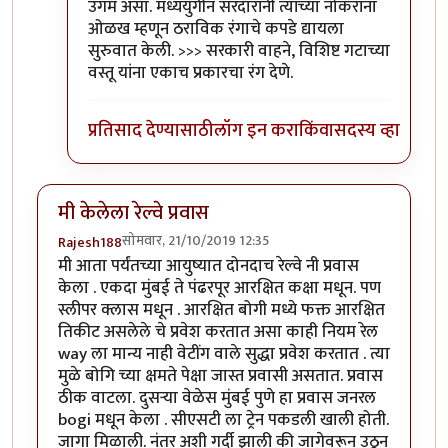
उगम असा. मध्ययुगीन सरदारांनी त्यांच्या नोकरांना
ओळख म्हणून ठराविक रंगाचे कपडे द्यायला
सुरुवात केली. >>> सरकारी वाहने, विशिष्ट गटाच्या
वस्तू यांना एकाच प्रकारचा रंग देणे.
प्रतिसाद देण्यासाठी
लॉग इन करा
किंवा
सदस्य व्हा
मी केलेला रेल्वे प्रवास
सोमवार, 21/10/2019 12:35
Rajesh188
मी आता पर्यंतच्या आयुष्यात दोनदाच रेल्वे नी प्रवास
केला . एकदा मुंबई ते पंढरपूर आरक्षित कक्षा मधून. पण
स्लीपर क्लास मधून . आरक्षित बोगी मध्ये फक्त आरक्षित
तिकीट असलेले चे प्रवेश करतात असा काही नियम रेल
way ला मान्य नाही वेटींग वाले सुद्धा प्रवेश करतात . त्या
मुळे बोगि च्या क्षमते पेक्षा जास्त प्रवासी असतात. प्रवास
ठीक वाटला. दुसऱ्या वेळेस मुंबई पुणे हा प्रवास जनरल
bogi मधून केला . सीएसटी ला ट्रेन पकडली खाली होती.
जागा मिळाली. नंतर अशी गर्दी झाली की जागेवरून उठून