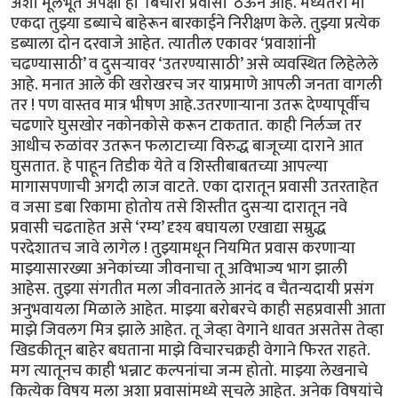
अशा मूलभूत अपेक्षा हा ‘बिचारा प्रवासी’ ठेऊन आहे. मध्यंतरी मी
एकदा तुझ्या डब्याचे बाहेरून बारकाईने निरीक्षण केले. तुझ्या प्रत्येक
डब्याला दोन दरवाजे आहेत. त्यातील एकावर ‘प्रवाशांनी
चढण्यासाठी’ व दुसऱ्यावर ‘उतरण्यासाठी’ असे व्यवस्थित लिहेलेले
आहे. मनात आले की खरोखरच जर याप्रमाणे आपली जनता वागली
तर ! पण वास्तव मात्र भीषण आहे.उतरणाऱ्याना उतरू देण्यापूर्वीच
चढणारे घुसखोर नकोनकोसे करून टाकतात. काही निर्लज्ज तर
आधीच रुळांवर उतरून फलाटाच्या विरुद्ध बाजूच्या दाराने आत
घुसतात. हे पाहून तिडीक येते व शिस्तीबाबतच्या आपल्या
मागासपणाची अगदी लाज वाटते. एका दारातून प्रवासी उतरताहेत
व जसा डबा रिकामा होतोय तसे शिस्तीत दुसऱ्या दारातून नवे
प्रवासी चढताहेत असे ‘रम्य’ दृश्य बघायला एखाद्या सम्रुद्ध
परदेशातच जावे लागेल ! तुझ्यामधून नियमित प्रवास करणाऱ्या
माझ्यासारख्या अनेकांच्या जीवनाचा तू अविभाज्य भाग झाली
आहेस. तुझ्या संगतीत मला जीवनातले आनंद व चैतन्यदायी प्रसंग
अनुभवायला मिळाले आहेत. माझ्या बरोबरचे काही सहप्रवासी आता
माझे जिवलग मित्र झाले आहेत. तू जेव्हा वेगाने धावत असतेस तेव्हा
खिडकीतून बाहेर बघताना माझे विचारचक्रही वेगाने फिरत राहते.
मग त्यातूनच काही भन्नाट कल्पनांचा जन्म होतो. माझ्या लेखनाचे
कित्येक विषय मला अशा प्रवासांमध्ये सुचले आहेत. अनेक विषयांचे