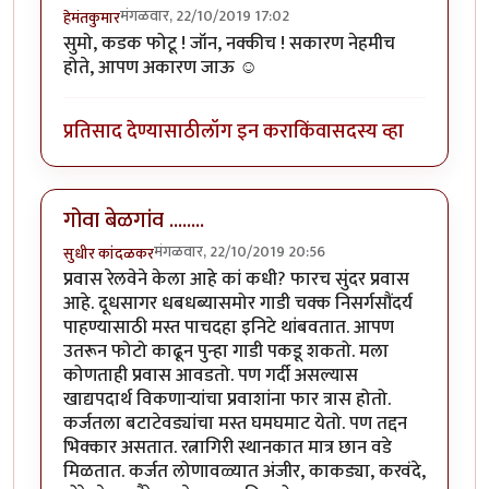
मंगळवार, 22/10/2019 17:02
हेमंतकुमार
सुमो, कडक फोटू ! जॉन, नक्कीच ! सकारण नेहमीच
होते, आपण अकारण जाऊ ☺️
प्रतिसाद देण्यासाठी
लॉग इन करा
किंवा
सदस्य व्हा
गोवा बेळगांव ........
मंगळवार, 22/10/2019 20:56
सुधीर कांदळकर
प्रवास रेलवेने केला आहे कां कधी? फारच सुंदर प्रवास
आहे. दूधसागर धबधब्यासमोर गाडी चक्क निसर्गसौंदर्य
पाहण्यासाठी मस्त पाचदहा इनिटे थांबवतात. आपण
उतरून फोटो काढून पुन्हा गाडी पकडू शकतो. मला
कोणताही प्रवास आवडतो. पण गर्दी असल्यास
खाद्यपदार्थ विकणार्‍यांचा प्रवाशांना फार त्रास होतो.
कर्जतला बटाटेवड्यांचा मस्त घमघमाट येतो. पण तद्दन
भिक्कार असतात. रत्नागिरी स्थानकात मात्र छान वडे
मिळतात. कर्जत लोणावळ्यात अंजीर, काकड्या, करवंदे,