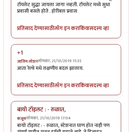
टॉयलेट सुद्धा जायला जागा नव्हती. टॉयलेट मध्ये सुधा
प्रवासी बसले होते . होरीबल प्रवास
प्रतिसाद देण्यासाठी
लॉग इन करा
किंवा
सदस्य व्हा
+1
सोमवार, 21/10/2019 15:35
जालिम लोशन
आता रेल्वे मधे लक्षणीय बदल झालाय.
प्रतिसाद देण्यासाठी
लॉग इन करा
किंवा
सदस्य व्हा
बायो टॉइलट : - रुळात,
सोमवार, 21/10/2019 17:04
कंजूस
बायो टॉइलट : - रुळात, स्टेशनात घाण होत नाही पण
संपूर्ण गाडीत सतत दुर्गंधी राहाते आहे. ते डिजाइन