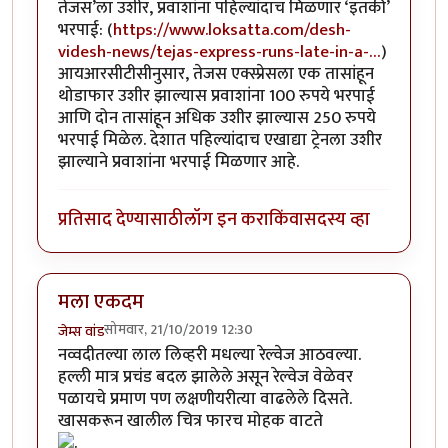
तेजस’ला उशीर, प्रवाशांना पहिल्यांदाच मिळणार ‘इतकी’
भरपाई: (
https://www.loksatta.com/desh-
videsh-news/tejas-express-runs-late-in-a-…
)
आयआरसीटीसीनुसार, तेजस एक्स्प्रेसला एक तासांहून
थोडाफार उशीर झाल्यास प्रवाशांना 100 रुपये भरपाई
आणि दोन तासांहून अधिक उशीर झाल्यास 250 रुपये
भरपाई मिळेल. देशात पहिल्यांदाच एखाद्या ट्रेनला उशीर
झाल्याने प्रवाशांना भरपाई मिळणार आहे.
प्रतिसाद देण्यासाठी
लॉग इन करा
किंवा
सदस्य व्हा
मला एकदम
सोमवार, 21/10/2019 12:30
जेम्स वांड
नव्वदीतल्या लाल लिव्हरी मधल्या रेल्वेज आठवल्या.
हल्ली मात्र प्रचंड बदल झालेले असून रेल्वेज वेळेवर
पळायचे प्रमाण पण लक्षणीयरीत्या वाढलेले दिसते.
खासकरून खालील चित्र फारच मोहक वाटते