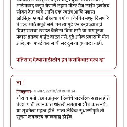
औरंगाबाद कडून येणारी लहान मीटर गेज लाईन हलकेच
सोबत देऊ लागे आणि एक स्वतंत्र आणि प्रशस्त
खोलीतून म्हणजे पहिल्या वर्गाच्या केबिन मधून दिसणारे
ते दृश्य मोठे अपूर्व असे. मग त्यापुढे ऐन उन्हाळ्यातही
दिवसभराचा रखडत केलेला विना एसी चा नागपूरचा
प्रवास इतका वाईट वाटत नसे. पुढे अनेक प्रवासांचे योग
आले, पण फर्स्ट क्लास ची सर दुसऱ्या कुणाला नाही.
प्रतिसाद देण्यासाठी
लॉग इन करा
किंवा
सदस्य व्हा
वा !
मंगळवार, 22/10/2019 10:24
हेमंतकुमार
चौरा व मनो , छान अनुभव ! रेल्वेचे पारंपरिक संडास होते
तेव्हा 'गाडी स्थानकात थांबली असताना शौच करू नये',
या सूचनेला महत्व होते. आता जैविक सुधारणेमुळे ती
सूचना लवकरच कालबाह्य होईल.