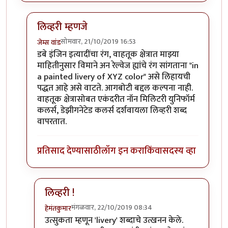
लिव्हरी म्हणजे
सोमवार, 21/10/2019 16:53
जेम्स वांड
In reply to
छान !
by
हेमंतकुमार
डबे इंजिन इत्यादींचा रंग, वाहतूक क्षेत्रात माझ्या
माहितीनुसार विमाने अन रेल्वेज ह्यांचे रंग सांगताना "in
a painted livery of XYZ color" असे लिहायची
पद्धत आहे असे वाटते. आगबोटी बद्दल कल्पना नाही.
वाहतूक क्षेत्रासोबत एकंदरीत नॉन मिलिटरी युनिफॉर्म
कलर्स, डेझीगनेटेड कलर्स दर्शवायला लिव्हरी शब्द
वापरतात.
प्रतिसाद देण्यासाठी
लॉग इन करा
किंवा
सदस्य व्हा
लिव्हरी !
मंगळवार, 22/10/2019 08:34
हेमंतकुमार
In reply to
लिव्हरी म्हणजे
by
जेम्स वांड
उत्सुकता म्हणून 'livery' शब्दाचे उत्खनन केले.