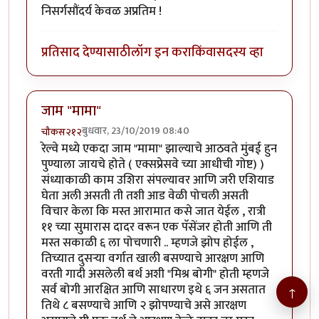
निसर्गसौंदर्य केवळ अप्रतिम !
प्रतिसाद देण्यासाठी
लॉग इन करा
किंवा
सदस्य व्हा
जाम "मामा"
बुधवार, 23/10/2019 08:40
चौकस२१२
रेल्वे मध्ये एकदा जाम "मामा" झाल्याचे आठवते मुंबई हुन
पुण्याला जायचे होते ( एक्सप्रेसवे च्या आधीची गोष्ट) )
संध्याकाळी काम उशिरा संपल्यावर आणि जरी एशियाड
घेता अली असती ती तशी आड वेळी पोचली असती
विचार केला कि मस्त आरामात कसे जात येईल , रात्री
११ च्या सुमारास दादर वरून एक पॅसेंजर होती आणि ती
मस्त सकाळी ६ ला पोचणारी .. म्हणजे झोप होईल ,
तिच्यात दुसऱ्या वर्गात खाली बसण्याचे आरक्षण आणि
वरती गादी असलेली बर्थ अशी "मिश्र बोगी" होती म्हणजे
सर्व बोगी आरक्षित आणि साधारण इथे ६ जन असतात
↑
तिथे ८ बसण्याचे आणि २ झोपण्याचे असे आरक्षण