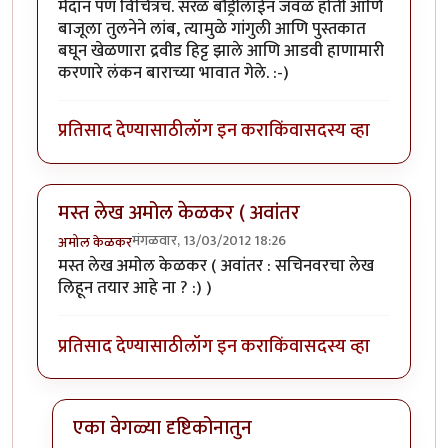
मैदान पण विचित्रच. सरळ बौंड्रीलाईन जवळ होती आणि
बाजूला तुलनेने लांब, त्यामुळे गांगुली आणि पुस्तकात
बघून खेळणारा द्रवीड हिट्ट झाले आणि आडवी हाणामारी
करणारे लंकन बाराच्या भावात गेले. :-)
प्रतिसाद देण्यासाठी
लॉग इन करा
किंवा
सदस्य व्हा
मस्त लेख अमोल केळकर ( अवांतर
मंगळवार, 13/03/2012 18:26
अमोल केळकर
मस्त लेख अमोल केळकर ( अवांतर : सचिनवरचा लेख
लिहून तयार आहे ना ? :) )
प्रतिसाद देण्यासाठी
लॉग इन करा
किंवा
सदस्य व्हा
एका वेगळ्या दृष्टिकोनातुन