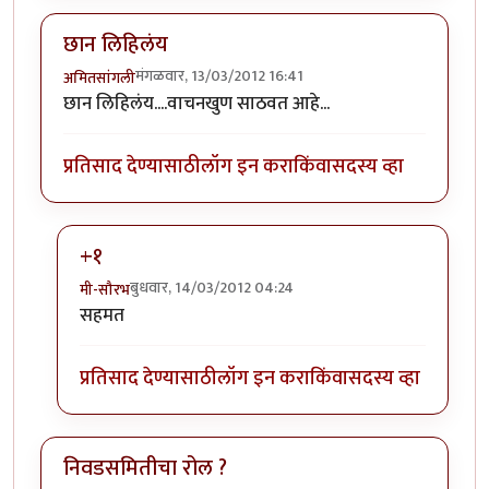
छान लिहिलंय
मंगळवार, 13/03/2012 16:41
अमितसांगली
छान लिहिलंय....वाचनखुण साठवत आहे...
प्रतिसाद देण्यासाठी
लॉग इन करा
किंवा
सदस्य व्हा
+१
बुधवार, 14/03/2012 04:24
मी-सौरभ
In reply to
छान लिहिलंय
by
अमितसांगली
सहमत
प्रतिसाद देण्यासाठी
लॉग इन करा
किंवा
सदस्य व्हा
निवडसमितीचा रोल ?