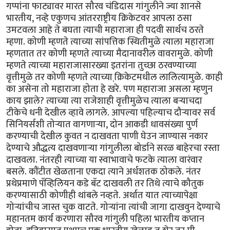
गप्पांना फाट्यावर मारत सौरव चंडिदास गांगुलीने ज्या शानसे
भारतीय, नव्हे एकुणच आंतरराष्ट्रीय क्रिकेटवर आपला ठसा
उमटवला आहे ते बघता त्याची महाराजा ही पदवी सार्थच ठरते
म्हणा. कोणी म्हणते त्याच्या सांपत्तिक स्थितीमुळे त्याला महाराजा
म्हणतात तर कोणी म्हणते त्याच्या मैदानावरील वावरामुळे. कोणी
म्हणते त्याच्या महाराजासारख्या इतरांना तुच्छा ठरवण्याच्या
वृत्तीमुळे तर कोणी म्हणते त्याच्या क्रि़केटमधील लालित्यामुळे. काही
का असेना तो महाराजा होता हे खरे. पण महाराजा असला म्हणुन
काय झाले? त्याच्या त्या राजेशाही वृत्तीमुळेच त्याला बर्‍याचदा
टीकेचे धनी देखील व्हावे लागले. आपल्या पहिल्याच दौर्‍यावर सर्व
सिनियर्सशी तोर्‍यात वागणार्‍या, दोन आकडी धावसंख्या पुर्ण
करण्याची देखील कुवत न दाखवता पाणी घेउन जाण्यास नकार
देण्याचे औद्धत्य दाखवणार्‍या गांगुलीला बोर्डाने सरळ बाहेरचा रस्ता
दाखवला. नंतरही त्याच्या या स्वाभावाचे फटके त्याला वारंवार
बसले. कौंटीत खेळताना एकदा त्याने अर्धशतक ठोकले. नंतर
प्रथेप्रमाणे पॅव्हिलियन कडे बॅट दाखवली तर तिथे त्याचे कौतुक
करण्यासाठी कोणीही थांबले नव्हते. अर्थात यात त्याच्यापेक्षा
गोर्‍यांचीच जास्त चुक वाटते. गोर्‍यांना त्यांची जागा दाखवुन देण्याचे
महानतम कार्य करणारा सौरव गांगुली पहिला भारतीय कप्तान