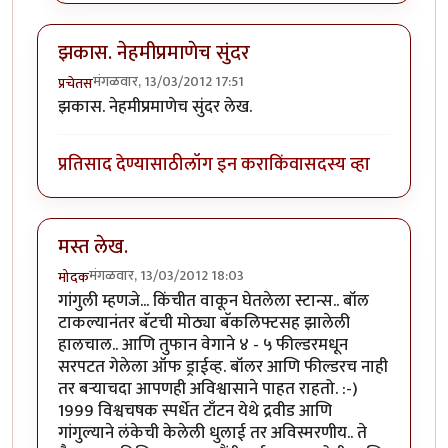
झकास. नेहमीप्रमाणेच सुंदर
मंगळवार, 13/03/2012 17:51
प्रचेतस
झकास. नेहमीप्रमाणेच सुंदर लेख.
प्रतिसाद देण्यासाठी
लॉग इन करा
किंवा
सदस्य व्हा
मस्त लेख.
मंगळवार, 13/03/2012 18:03
मोदक
गांगुली म्हणजे... किंचीत वाकून घेतलेला स्टान्स.. बॉल
टाकल्यानंतर बॅटची मोठ्या बॅकलिफ्टसह झालेली
हालचाल.. आणि तुफान वेगाने ४ - ५ फील्डरमधून
सरपटत गेलेला ऑफ ड्राईव्ह. बॉलर आणि फील्डरच नाही
तर बर्‍याचदा आपणही अविश्वासाने पाहत राहतो. :-)
1999 विश्वचषक स्पर्धेत टाँटन येथे द्रवीड आणि
गांगुल्याने लंकेची केलेली धुलाई तर अविस्मरणीय.. ते