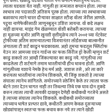
पुर्ण केली. खेळाडु घडवता येतात पण कप्तान स्वतःहुनच घडतो.
त्याला घडवता येत नाही. गांगुली हा जन्मजात कप्तान होता. त्याचा
स्वभाव त्या पदासाठी अतिशय पूरक होता. त्याच्या त्या स्वभावाच्या
बळावरच त्याने भारत दौर्‍यावर साक्षात स्टीव्ह वॉला जेरीस आणले.
पट्ठ्या नाणेफेकीसाठी जाणूनबुजुन उशिरा जायचा. वॉ कडे लक्षच
नाही द्यायचा. माइंड गेम खेळण्यात वॉशी बरोबरी करायचा. त्याच्या
हा मूळच्या मुजोर आणि खुनशी वृत्तीमुळेच त्याने २००१ च्या नॅटवेस्ट
ट्रोफीच्या अंतिम सामन्यातल्या विजयानंतर लॉर्डसच्या बाल्कनीत
अंगातला टी शर्ट काढुन फडकावला. अहो तुमचा फडतूस फ्लिंटॉफ
येउन जर आमच्या एडन गार्डन्स वर फक्त सिरीज ड्रॉ केली म्हणुन शर्ट
काढु शकतो तर आम्ही जिंकल्यावर का काढु नये. गांगुलीचा त्या
काढलेला टी शर्टमागे तमाम भारतीयांची हीच भावना होती. आणि
गांगुलीच्या यशाचे नेमके हेच मर्म आहे. जशास तसे , अरे ला कारे
करायला भारतीयांना त्यानेच शिकवले, मी जिंकु शकतो हे त्याच्या
संघाला त्यानेच सांगितले. समोरच्याने स्लेजिंग केले तर त्याला फक्त
बॅटने उत्तर देउन भागत नाही तर तिथल्या तिथे एक घाव दोन तुकडे
करुन त्याला त्याची लायकी दाखवुन देणेही कधीकधी गरजेचे असते
हे त्याच्या संघाला त्यानेच शिकवले. कधीकधी समोरच्याला
त्याच्याच भाषेत प्रत्त्य्तर द्यावे, कधीतरी आपण केवळ दुसर्‍याच्या
खोड्यांपासुन स्वतःचा फक्त बचाव करु नये तर त्याने खोडी