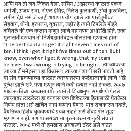
आणि मग तो जग जिंकत गेला. सचिन / अझरच्या काळात पंकज
धर्माणी, अजय रात्रा, नोएल डेविड, निलेश कुलकर्णी, अ‍ॅबी कुरुविला,
समीर दिघे असे जे काही भयाण प्रयोग झाले त्या पार्श्वभूमीवर
सेहवाग, धोनी, हरभजन, युवराज, जहीर हे त्याने टिपलेले मोहरे
बघितले की एक कप्तान म्हणुन त्याचे महानपण अधोरेखि होते. एका
मुलाखतीदरम्यान तो निर्णयक्षमतेबद्दल बोलताना म्हणाला होता
"The best captains get it right seven times out of
ten. I think I get it right five times out of ten. But I
know, even when I get it wrong, that my team
believes I was wrong in trying to be right." त्याच्यावरचा
त्याच्या टीममेट्सचा हा विश्वासच त्याच्या यशाची खरी पावती आहे.
या संघ घडवण्याच्या काळात त्याच्यातल्या फलंदाजाकडे त्याचे थोडे
दुर्लक्ष झाले खरे. पणा म्हणुन त्याने कधी हत्यार नाही टाकले. २००७
मध्ये सक्तीच्या वनवासापर्यंत त्याने ते शिवधनुष्य समर्थपणे पेलले.
त्याच्यावर लादलेला हा वनवास एक क्रिकेटच्या हितासाठी घेतलेला
निर्णय होता असे खचित नाही म्हणता येणार. यात राजकारण नव्हते,
वैयक्तिक हिशेब चुकवण्याचे प्रयत्न नव्हते असे शेंबडे पोर सुद्धा
म्हणणार नाही. पण या सगळ्यांना पुरुन उरुन गांगुली संघात
परतला. २००८ मध्ये तो हमखास अयशस्वी ठरेल असे वाटत