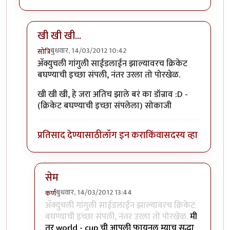
खी खी खी...
बुधवार, 14/03/2012 10:42
सोत्रि
In reply to
मस्त रे ...
by
छोटा डॉन
अ‍ॅक्युचली गांगुली साईडलाईन झाल्यावरच क्रिकेट
बघण्याची इच्छा संपली, नंतर उरला तो पोरखेळ.
खी खी खी, हे जरा अतिच झाले बरं का डॉन्राव :D -
(क्रिकेट बघण्याची इच्छा संपलेला) सोकाजी
प्रतिसाद देण्यासाठी
लॉग इन करा
किंवा
सदस्य व्हा
सेम
बुधवार, 14/03/2012 13:44
कर्ण
In reply to
खी खी खी...
by
सोत्रि
अ‍ॅक्युचली गांगुली साईडलाईन झाल्यावरच क्रिकेट
बघण्याची इच्छा संपली, नंतर उरला तो पोरखेळ.
मी
तर world - cup ची आपली फायनल म्याच सुद्धा