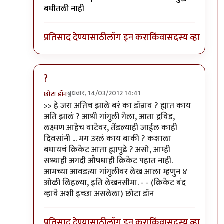
बघीतली नाही
प्रतिसाद देण्यासाठी
लॉग इन करा
किंवा
सदस्य व्हा
?
बुधवार, 14/03/2012 14:41
छोटा डॉन
In reply to
खी खी खी...
by
सोत्रि
>> हे जरा अतिच झाले बरं का डॉन्राव ? ह्यात काय
अति झालं ? आधी गांगुली गेला, आता द्रविड,
लक्ष्मण आहेच वाटेवर, तेंडल्याही जाईल काही
दिवसांनी ... मग उरलं काय बाकी ? कशाला
बघायचं क्रिकेट आता ह्यापुढे ? असो, आम्ही
सध्याही अगदी औषधाही क्रिकेट पहात नाही.
आमच्या आवडत्या गांगुलीवर लेख आला म्हणुन ४
ओळी लिहल्या, इति लेखनसीमा. - - (क्रिकेट बंद
व्हावे अशी इच्छा असलेला) छोटा डॉन
प्रतिसाद देण्यासाठी
लॉग इन करा
किंवा
सदस्य व्हा