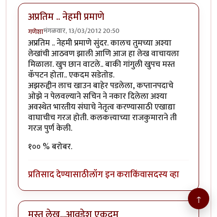
अप्रतिम .. नेहमी प्रमाणे
मंगळवार, 13/03/2012 20:50
गणेशा
अप्रतिम .. नेहमी प्रमाणे सुंदर. कालच तुमच्या अश्या
लेखांची आठवण झाली आणि आज हा लेख वाचायला
मिळाला. खुप छान वाटले.. बाकी गांगुली खुपच मस्त
कॅपटन होता.. एकदम सडेतोड.
अझरुद्दीन लाच खाउन बाहेर पडलेला, कप्तानपदाचे
ओझे न पेलवल्याने सचिन ने नकार दिलेला अश्या
अवस्थेत भारतीय संघाचे नेतृत्व करण्यासाठी एखाद्या
वाघाचीच गरज होती. कलकत्त्याच्या राजकुमाराने ती
गरज पुर्ण केली.
१०० % बरोबर.
प्रतिसाद देण्यासाठी
लॉग इन करा
किंवा
सदस्य व्हा
↑
मस्त लेख...आवडेश एकदम