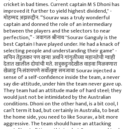
cricket in bad times. Current captain M S Dhoni has
improved it further to yield highest dividend," -
मोहम्मद अझरुद्दीन. “Sourav was a truly wonderful
captain and donned the role of an intermediary
between the players and the selectors to near
perfection,” - जवागल श्रीनाथ "Sourav Ganguly is the
best Captain I have played under. He had a knack of
selecting people and understanding their game" -
सचिन तेंडुलकर पण खर्‍या अर्थाने गांगुलीच्या महानतेची ग्वाही
देतात खालील दोघांची मते. शत्रुकडुनदेखील वाहवा मिळवणारा
खेळाडु नि:संशयपणे सर्वोत्कृष्ट समजावा Sourav injected a
sense of a self-confidence inside the team, a never
say die-attitude, under him the team never gave up.
They team had an attitude made of hard steel; they
would just not be intimidated by the Australian
conditions. Dhoni on the other hand, is a bit cool, I
can’t term it bad, but certainly in Australia, to beat
the home side, you need to like Sourav, a bit more
aggressive. The team should have an attacking