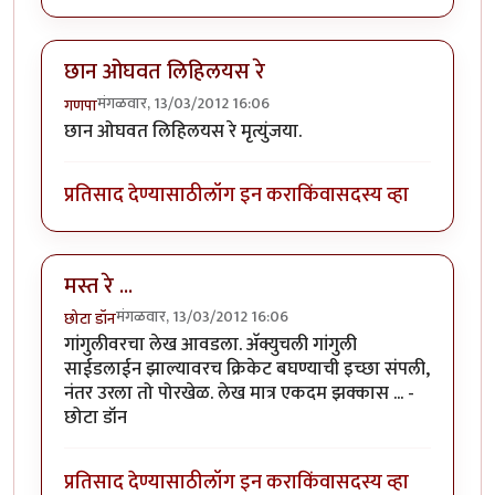
छान ओघवत लिहिलयस रे
मंगळवार, 13/03/2012 16:06
गणपा
छान ओघवत लिहिलयस रे मृत्युंजया.
प्रतिसाद देण्यासाठी
लॉग इन करा
किंवा
सदस्य व्हा
मस्त रे ...
मंगळवार, 13/03/2012 16:06
छोटा डॉन
गांगुलीवरचा लेख आवडला. अ‍ॅक्युचली गांगुली
साईडलाईन झाल्यावरच क्रिकेट बघण्याची इच्छा संपली,
नंतर उरला तो पोरखेळ. लेख मात्र एकदम झक्कास ... -
छोटा डॉन
प्रतिसाद देण्यासाठी
लॉग इन करा
किंवा
सदस्य व्हा