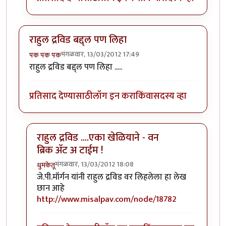
राहुल द्रविड बद्द्ल पण लिहा
मंगळवार, 13/03/2012 17:49
पक पक पक
राहुल द्रविड बद्द्ल पण लिहा .....
प्रतिसाद देण्यासाठी
लॉग इन करा
किंवा
सदस्य व्हा
राहुल द्रविड ....एका खेळियाने - वन
ब्रिक अ‍ॅट अ टाईम !
मंगळवार, 13/03/2012 18:08
धुमकेतू
In reply to
राहुल द्रविड बद्द्ल पण लिहा
by
पक पक पक
जे.पी.मॉर्गन यांनी राहुल द्रविड वर लिहलेला हा
लेख
छान आहे
http://www.misalpav.com/node/18782