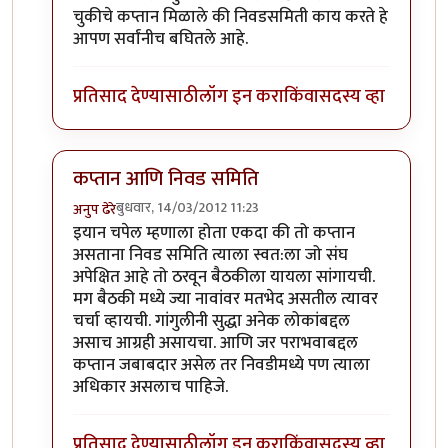
चुकीचे कप्तान मिळाले की निवडसमिती काय करते हे
आपण सर्वांनीच बघितले आहे.
प्रतिसाद देण्यासाठी
लॉग इन करा
किंवा
सदस्य व्हा
कप्तान आणि निवड समिति
बुधवार, 14/03/2012 11:23
अनुप ढेरे
In reply to
निवडसमितीचा रोल ?
by
चौकटराजा
इयान चपेल म्हणाला होता एकदा की तो कप्तान
असताना निवड समिति त्याला स्वत:ला जो संघ
अपेक्षित आहे तो ठरवून बैठकीला यायला सांगायची.
मग बैठकी मध्ये ज्या नावांवर मतभेद असतील त्यावर
चर्चा व्हायची. गांगुलीनी सुद्धा अनेक लोकांबद्दल
असाच आग्रही असायचा. आणि जर पराभवाबद्दल
कप्तान जबाबदार असेल तर निवडीमध्ये पण त्याला
अधिकार असलाच पाहिजे.
प्रतिसाद देण्यासाठी
लॉग इन करा
किंवा
सदस्य व्हा