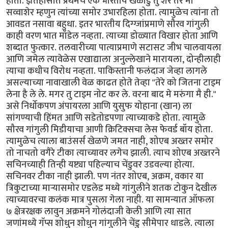
होता. इतिहासात प्रथमच एक भारतीय खेळाडु तु शेर तर मी
सव्वाशेर म्हणुन त्यांच्या समोर उभारहिला होता. त्यामुळेच त्यांना तो
आवडत नसावा बहुधा. इतर भारतीय दिग्ग्जांप्रमाणे सौरव गांगुली
काही वरण भात मॉडेल नव्हता. त्याच्या डोळ्यात विखार होता आणि
शब्दात फुत्कार. तलवारीच्या पात्याप्रमाणे सटासट जीभ चालवायला
आणि जमेल त्यावेळेस एखाद्याला अनुल्लेखाने मारायला, दोन्हीलाही
त्याचा कधीच विरोध नव्हता. पाकिस्तानी फलंदाज जेव्हा लागले
असल्याच्या नावाखाली वेळ काढत होते तेव्हा "तेरे को जितना टाइम
लेना है ले ले. मगर तु टाइम नोट कर ले. वरना बाद मे मरुंगा मै ही."
असे निर्धोकपण अंपायरला आणि युसुफ योहाना (खान) ला
सांगण्याची हिंमत आणि सडेतोडपणा त्याच्याकडे होता. त्यामुळे
सौरव गांगुली मिडीयाचा आणी क्रिटिक्सचा लेस फेवर्ड बॉय होता.
त्यामुळेच त्याला बाउंसर्स खेळणे जमत नाही, शोएब अख्तर समोर
तो नाचतो वगैरे टीका त्याच्यावर लगेच झाली. त्याच शोएब अख्तरने
सचिनच्याही तिन्ही यष्ट्या पहिल्याच चेंडुवर उडवल्या होत्या.
सचिनवर टीका नाही झाली. पण नंतर शोएब, अक्रम, वकार या
त्रिकुटाच्या मार्‍यासमोर एडलेड मध्ये गांगुलीने शतक टोकुन देखील
त्याच्यावरचा कलंक मात्र पुसला गेला नाही. या सामन्यात ऑफला
७ क्षेत्ररक्षक लावुन अक्रमने गोलंदाजी केली आणि त्या सात
जणांमध्ये गॅप्स शोधुन शोधुन गांगुलीने चेंडु सीमेपार धाडले. त्याला