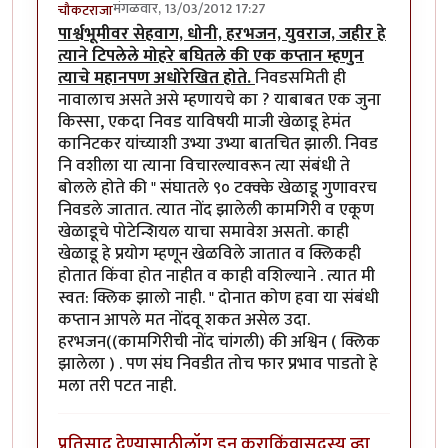
मंगळवार, 13/03/2012 17:27
चौकटराजा
पार्श्वभूमीवर सेहवाग, धोनी, हरभजन, युवराज, जहीर हे
त्याने टिपलेले मोहरे बघितले की एक कप्तान म्हणुन
त्याचे महानपण अधोरेखित होते.
निवडसमिती ही
नावालाच असते असे म्हणायचे का ? याबाबत एक जुना
किस्सा, एकदा निवड याविषयी माजी खेळाडू हेमंत
कानिटकर यांच्याशी उभ्या उभ्या बातचित झाली. निवड
नि वशीला या त्याना विचारल्यावरून त्या संबंधी ते
बोलले होते की " संघातले ९० टक्क्के खेळाडू गुणावरच
निवडले जातात. त्यात नोंद झालेली कामगिरी व एकूण
खेळाडूचे पोटेन्शियल याचा समावेश असतो. काही
खेळाडू हे प्रयोग म्हणून खेळविले जातात व क्लिकही
होतात किंवा होत नाहीत व काही वशिल्याने . त्यात मी
स्वत: क्लिक झालो नाही. " दोनात कोण हवा या संबंधी
कप्तान आपले मत नोंदवू शकत असेल उदा.
हरभजन((कामगिरीची नोंद चांगली) की अश्विन ( क्लिक
झालेला ) . पण संघ निवडीत तोच फार प्रभाव पाडतो हे
मला तरी पटत नाही.
प्रतिसाद देण्यासाठी
लॉग इन करा
किंवा
सदस्य व्हा