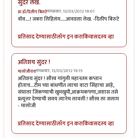
सुंदर लेख.
मंगळवार, 13/03/2012 19:01
प्रा.डॉ.दिलीप बिरुटे
वॉव.....! जबरा लिहिलंय......आवडला लेख. -दिलीप बिरुटे
प्रतिसाद देण्यासाठी
लॉग इन करा
किंवा
सदस्य व्हा
अतिशय सुंदर !
मंगळवार, 13/03/2012 19:15
मालोजीराव
अतिशय सुंदर ! सौरव गांगुली महानतम कप्तान
होताच....टीम च्या बांधणीत त्याचा वाटा सिंहाचा आहे,
संघाला जिंकण्याची खुमखुमी,आक्रमकपणा,जशास तसे
प्रत्युत्तर देण्याची सवय त्यानेच लावली ! सौरव ला सलाम
- मालोजी
प्रतिसाद देण्यासाठी
लॉग इन करा
किंवा
सदस्य व्हा