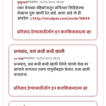
मंगळवार, 13/03/2012 18:38
मृत्युन्जय
In reply to
मस्त लेख अमोल केळकर ( अवांतर
by
अमोल के
एका वेगळ्या दृष्टिकोनातुन सचिनवर लिहिलेल्या
लेखाचा दुवा खाली देत आहे. आशा आहे तो ही
आवडेल :)
http://misalpav.com/node/16844
प्रतिसाद देण्यासाठी
लॉग इन करा
किंवा
सदस्य व्हा
धन्यवाद, जसं कधी कधी खाली
मंगळवार, 13/03/2012 18:53
५० फक्त
धन्यवाद, जसं कधी कधी खाली गेलेले चांगले लेख वर
आणावे लागतात तसंच गांगुलीबद्दल केलंत. मजा आली
वाचताना.
प्रतिसाद देण्यासाठी
लॉग इन करा
किंवा
सदस्य व्हा