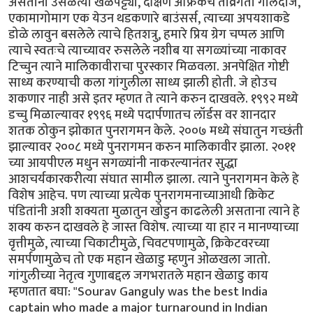
असताना उसळत्या खेळपट्ट्या, दक्षिण अफ्रिकेचे तीव्रगती गोलंदाज,
एकामागोमाग एक येउन थडकणारे बाउंसर्स, त्याच्या अपयशाकडे
डोळे लावुन बसलेले त्याचे हितशत्रु, हमारे प्रिय ग्रेग चप्पल आणि
त्याचे स्वतःचे त्याच्यावर रुसलेले नशीब या सगळ्यांच्या नाकावर
टिच्चुन त्याने मालिकावीराचा पुरस्कार मिळवला. अनपेक्षित गोष्टी
साध्य करण्याची कला गांगुलीला साध्य झाली होती. जे होउच
शकणार नाही असे इतर म्हणत ते त्याने करुन दाखवले. १९९२ मध्ये
डच्चु मिळाल्यावर १९९६ मध्ये पदार्पणातच लॉर्डस वर शानदार
शतक ठोकुन झोकात पुनरागमन केले. २००७ मध्ये संघातुन गच्छंती
झाल्यावर २००८ मध्ये पुनरागमन करुन मालिकावीर झाला. २०११
च्या आयपीएल मधुन सगळ्यांनी नाकरल्यानंतर सुद्धा
आशचर्यकारकरीत्या संघात सामील झाला. त्याने पुनरागमन केले हे
विशेष आहेच. पण त्याच्या प्रत्येक पुनरागमनाच्याआधी क्रिकेट
पंडितांनी अशी शक्यता मुळातुन खोडुन काढलेली असताना त्याने हे
शक्य करुन दाखवले हे जास्त विशेष. त्याच्या या हार न मानण्याच्या
वृत्तीमुळे, त्याच्या चिकाटीमुळे, चिवटपणामुळे, क्रिकेटवरच्या
समर्पणामुळेच तो एक महान खेळाडु म्हणुन ओळखला जातो.
गांगुलीच्या नेतृत्व गुणाबद्दल जगभरातले महान खेळाडु काय
म्हणतात बघा: "Sourav Ganguly was the best India
captain who made a major turnaround in Indian