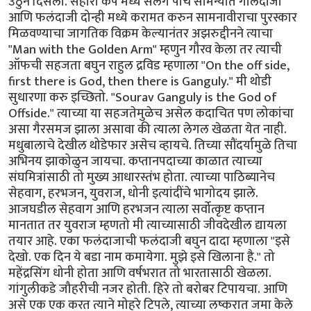
उठुन दिसला. सहारा कप मध्ये सलग पाच सामन्यात गोलंदाजी
आणि फलंदाजी दोन्ही मध्ये करामत करुन सामनावीराचा पुरस्कार
मिळवण्याचा जागतिक विक्रम केल्यानंतर अझरुद्दीनने त्याचा
"Man with the Golden Arm" म्हणुन गौरव केला तर त्याची
ऑफची सहजता बघुन राहुल द्रविड म्हणाला "On the off side,
first there is God, then there is Ganguly." मी थोडी
सुधारणा करु इच्छितो. "Sourav Ganguly is the God of
Offside." त्याच्या या सहजतेमुळेच असेल कदाचित पण लोकांचा
असा गैरसमज झाला असावा की त्याला लेगल खेळता येत नाही.
मधुबालाचे देखील थोडेफार असेच व्हायचे. तिच्या सौंदर्यामुळे तिचा
अभिनय झाकोळुन जायचा. कप्तानपदाच्या काळात त्याच्या
संघमित्रांसाठी तो मुख्य आधारस्तंभ होता. त्याच्या पाठिब्यानेच
सेहवाग, हरभजन, युवराज, धोनी इत्यांदींचे भागोदय झाले.
आजघडील सेहवाग आणि हरभजन त्याला सर्वोत्कृष्ट कप्तान
मानतात तर युवराज म्हणतो मी त्याच्यासाठी जीवदेखील द्यायला
तयार आहे. एका फलंदाजाची फलंदाजी बघुन दादा म्हणाला "इसे
देखो. एक दिन ये बडा नाम कमायेगा. मुझे इसे खिलाना है." तो
महेंद्रसिंग धोनी होता आणि वर्षभरात तो भारतासाठी खेळला.
गांगुलीकडे जौहरीची नजर होती. हिरे तो बरोबर टिपायचा. आणि
असे एक एक करत त्याने मोहरे टिपले, त्याच्या लष्करात जमा केले