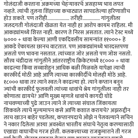
गोलंदाजी करताना अक्रमच्या चेहर्‍यावरचे असहाय्य भाव लपत
नव्हते. त्यांची तुलना शिंहाच्या कचाट्यात सापडलेल्या हरिणाशीच
होउ शकते. पण तरीही.................. तरीही.............. गांगुलीला
जलदगती गोलंदाजी खेळता येत नाही हा आरोप कायम राहिला. मी
आकड्यांमध्ये शिरत नाही. कारण ते निरस असतात. त्याने टेस्ट मध्ये
७००० + धावा केल्या आणी एकदिवसीय सामन्यांत ११०००+ हे
आकडे ऐकायला छानच वाटतात. पण आकड्यांमध्ये भारदस्तपणा
असतो पण भावना नसतात. त्यांच्यात जोर असतो पण जोश नसतो.
सौरव चंडीदास गांगुलीने आंतरराष्ट्रीय क्रिकेटमध्ये १८००० + धावा
काढल्या किंवा सव्वाशेहुन आधिक बळी मिळवले यापेक्षा त्याची
कारकीर्द मोठी आहे आणि त्याच्या कारकीर्दीचे मोलही मोठे आहे.
१८००० धावा तर त्याने स्वत:ने काढल्या हो. त्याने कप्तान बनुन
ज्यांची कारकीर्द फुलवली त्यांच्या धावांचे श्रेय गांगुलीला नाही तर
कोणाला द्यायचे? आणि मुख्य म्हणजे धावांचे कागदी घोडे
नाचवण्याच्यी पुढे जाउन त्याने जे त्याच्या संघाल जिंकायला
शिकवले त्याचे मुल्यमापन कसे आणि कशात करायचे? अझरुद्दीन
लाच खाउन बाहेर पडलेला, कप्तानपदाचे ओझे न पेलवल्याने सचिन
ने नकार दिलेला अश्या अवस्थेत भारतीय संघाचे नेतृत्व करण्यासाठी
एखाद्या वाघाचीच गरज होती. कलकत्त्याच्या राजकुमाराने ती गरज