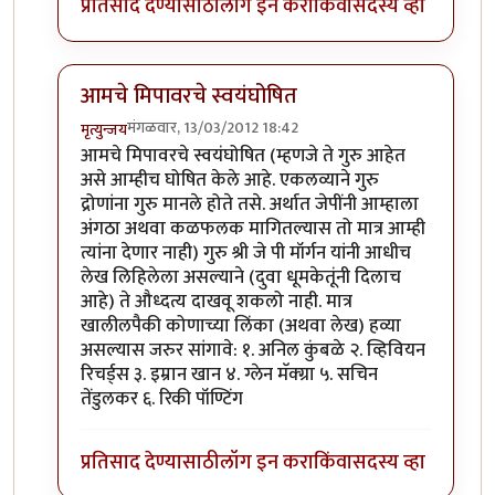
प्रतिसाद देण्यासाठी
लॉग इन करा
किंवा
सदस्य व्हा
आमचे मिपावरचे स्वयंघोषित
मंगळवार, 13/03/2012 18:42
मृत्युन्जय
In reply to
राहुल द्रविड बद्द्ल पण लिहा
by
पक पक पक
आमचे मिपावरचे स्वयंघोषित (म्हणजे ते गुरु आहेत
असे आम्हीच घोषित केले आहे. एकलव्याने गुरु
द्रोणांना गुरु मानले होते तसे. अर्थात जेपींनी आम्हाला
अंगठा अथवा कळफलक मागितल्यास तो मात्र आम्ही
त्यांना देणार नाही) गुरु श्री जे पी मॉर्गन यांनी आधीच
लेख लिहिलेला असल्याने (दुवा धूमकेतूंनी दिलाच
आहे) ते औध्दत्य दाखवू शकलो नाही. मात्र
खालीलपैकी कोणाच्या लिंका (अथवा लेख) हव्या
असल्यास जरुर सांगावे: १. अनिल कुंबळे २. व्हिवियन
रिचर्ड्स ३. इम्रान खान ४. ग्लेन मॅक्ग्रा ५. सचिन
तेंडुलकर ६. रिकी पॉण्टिंग
प्रतिसाद देण्यासाठी
लॉग इन करा
किंवा
सदस्य व्हा