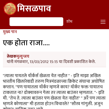
Skip to main content
मिसळपाव
शोध
शोध
मुख्य पान
एक होता राजा....
लेखक
मृत्युन्जय
यांनी मंगळवार, 13/03/2012 15:15 या दिवशी प्रकाशित केले.
"त्याला पायतले यॉर्कर्स खेळता येत नाहीत " - इति माझा अखिल
भारतीय खिलारेवाडी तरुण मित्रमंडळाच्या क्रिकेट संघाचा अघोषित
कप्तान. "पण पायातला यॉर्कर म्हणजे काय? यॉर्कर फक्त पायातच
टाकतात ना? डोक्यावरुन गेला तर त्याला बाउंसर म्हणतात. "- इति
मी. "तेच ते. त्याला बाउंसर पण खेळता येत नाहीत" " अर्रे पण त्याला
म्हणजे कोणाला" मी हताश होउन विचारले? "सौरव गांगुली. अजुन