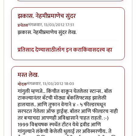
झकास. नेहमीप्रमाणेच सुंदर
मंगळवार, 13/03/2012 17:51
प्रचेतस
झकास. नेहमीप्रमाणेच सुंदर लेख.
प्रतिसाद देण्यासाठी
लॉग इन करा
किंवा
सदस्य व्हा
मस्त लेख.
मंगळवार, 13/03/2012 18:03
मोदक
गांगुली म्हणजे... किंचीत वाकून घेतलेला स्टान्स.. बॉल
टाकल्यानंतर बॅटची मोठ्या बॅकलिफ्टसह झालेली
हालचाल.. आणि तुफान वेगाने ४ - ५ फील्डरमधून
सरपटत गेलेला ऑफ ड्राईव्ह. बॉलर आणि फील्डरच नाही
तर बर्‍याचदा आपणही अविश्वासाने पाहत राहतो. :-)
1999 विश्वचषक स्पर्धेत टाँटन येथे द्रवीड आणि
गांगुल्याने लंकेची केलेली धुलाई तर अविस्मरणीय.. ते