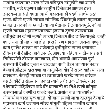
गप्पांना फाट्यावर मारत सौरव चंडिदास गांगुलीने ज्या शानसे
भारतीय, नव्हे एकुणच आंतरराष्ट्रीय क्रिकेटवर आपला ठसा
उमटवला आहे ते बघता त्याची महाराजा ही पदवी सार्थच ठरते
म्हणा. कोणी म्हणते त्याच्या सांपत्तिक स्थितीमुळे त्याला महाराजा
म्हणतात तर कोणी म्हणते त्याच्या मैदानावरील वावरामुळे. कोणी
म्हणते त्याच्या महाराजासारख्या इतरांना तुच्छा ठरवण्याच्या
वृत्तीमुळे तर कोणी म्हणते त्याच्या क्रि़केटमधील लालित्यामुळे. काही
का असेना तो महाराजा होता हे खरे. पण महाराजा असला म्हणुन
काय झाले? त्याच्या त्या राजेशाही वृत्तीमुळेच त्याला बर्‍याचदा
टीकेचे धनी देखील व्हावे लागले. आपल्या पहिल्याच दौर्‍यावर सर्व
सिनियर्सशी तोर्‍यात वागणार्‍या, दोन आकडी धावसंख्या पुर्ण
करण्याची देखील कुवत न दाखवता पाणी घेउन जाण्यास नकार
देण्याचे औद्धत्य दाखवणार्‍या गांगुलीला बोर्डाने सरळ बाहेरचा रस्ता
दाखवला. नंतरही त्याच्या या स्वाभावाचे फटके त्याला वारंवार
बसले. कौंटीत खेळताना एकदा त्याने अर्धशतक ठोकले. नंतर
प्रथेप्रमाणे पॅव्हिलियन कडे बॅट दाखवली तर तिथे त्याचे कौतुक
करण्यासाठी कोणीही थांबले नव्हते. अर्थात यात त्याच्यापेक्षा
गोर्‍यांचीच जास्त चुक वाटते. गोर्‍यांना त्यांची जागा दाखवुन देण्याचे
महानतम कार्य करणारा सौरव गांगुली पहिला भारतीय कप्तान