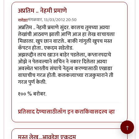
अप्रतिम .. नेहमी प्रमाणे
मंगळवार, 13/03/2012 20:50
गणेशा
अप्रतिम .. नेहमी प्रमाणे सुंदर. कालच तुमच्या अश्या
लेखांची आठवण झाली आणि आज हा लेख वाचायला
मिळाला. खुप छान वाटले.. बाकी गांगुली खुपच मस्त
कॅपटन होता.. एकदम सडेतोड.
अझरुद्दीन लाच खाउन बाहेर पडलेला, कप्तानपदाचे
ओझे न पेलवल्याने सचिन ने नकार दिलेला अश्या
अवस्थेत भारतीय संघाचे नेतृत्व करण्यासाठी एखाद्या
वाघाचीच गरज होती. कलकत्त्याच्या राजकुमाराने ती
गरज पुर्ण केली.
१०० % बरोबर.
प्रतिसाद देण्यासाठी
लॉग इन करा
किंवा
सदस्य व्हा
↑
मस्त लेख...आवडेश एकदम