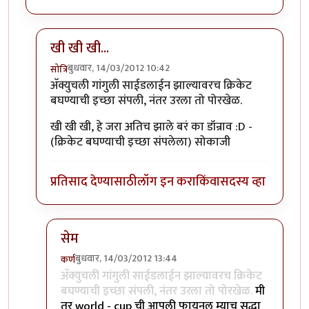
खी खी खी...
बुधवार, 14/03/2012 10:42
सोत्रि
In reply to
मस्त रे ...
by
छोटा डॉन
अ‍ॅक्युचली गांगुली साईडलाईन झाल्यावरच क्रिकेट
बघण्याची इच्छा संपली, नंतर उरला तो पोरखेळ.
खी खी खी, हे जरा अतिच झाले बरं का डॉन्राव :D -
(क्रिकेट बघण्याची इच्छा संपलेला) सोकाजी
प्रतिसाद देण्यासाठी
लॉग इन करा
किंवा
सदस्य व्हा
सेम
बुधवार, 14/03/2012 13:44
कर्ण
In reply to
खी खी खी...
by
सोत्रि
अ‍ॅक्युचली गांगुली साईडलाईन झाल्यावरच क्रिकेट
बघण्याची इच्छा संपली, नंतर उरला तो पोरखेळ.
मी
तर world - cup ची आपली फायनल म्याच सुद्धा