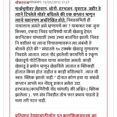
मंगळवार, 13/03/2012 17:27
चौकटराजा
पार्श्वभूमीवर सेहवाग, धोनी, हरभजन, युवराज, जहीर हे
त्याने टिपलेले मोहरे बघितले की एक कप्तान म्हणुन
त्याचे महानपण अधोरेखित होते.
निवडसमिती ही
नावालाच असते असे म्हणायचे का ? याबाबत एक जुना
किस्सा, एकदा निवड याविषयी माजी खेळाडू हेमंत
कानिटकर यांच्याशी उभ्या उभ्या बातचित झाली. निवड
नि वशीला या त्याना विचारल्यावरून त्या संबंधी ते
बोलले होते की " संघातले ९० टक्क्के खेळाडू गुणावरच
निवडले जातात. त्यात नोंद झालेली कामगिरी व एकूण
खेळाडूचे पोटेन्शियल याचा समावेश असतो. काही
खेळाडू हे प्रयोग म्हणून खेळविले जातात व क्लिकही
होतात किंवा होत नाहीत व काही वशिल्याने . त्यात मी
स्वत: क्लिक झालो नाही. " दोनात कोण हवा या संबंधी
कप्तान आपले मत नोंदवू शकत असेल उदा.
हरभजन((कामगिरीची नोंद चांगली) की अश्विन ( क्लिक
झालेला ) . पण संघ निवडीत तोच फार प्रभाव पाडतो हे
मला तरी पटत नाही.
प्रतिसाद देण्यासाठी
लॉग इन करा
किंवा
सदस्य व्हा