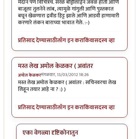
मैदान पण विचित्रच. सरळ बौंड्रीलाईन जवळ होती आणि
बाजूला तुलनेने लांब, त्यामुळे गांगुली आणि पुस्तकात
बघून खेळणारा द्रवीड हिट्ट झाले आणि आडवी हाणामारी
करणारे लंकन बाराच्या भावात गेले. :-)
प्रतिसाद देण्यासाठी
लॉग इन करा
किंवा
सदस्य व्हा
मस्त लेख अमोल केळकर ( अवांतर
मंगळवार, 13/03/2012 18:26
अमोल केळकर
मस्त लेख अमोल केळकर ( अवांतर : सचिनवरचा लेख
लिहून तयार आहे ना ? :) )
प्रतिसाद देण्यासाठी
लॉग इन करा
किंवा
सदस्य व्हा
एका वेगळ्या दृष्टिकोनातुन