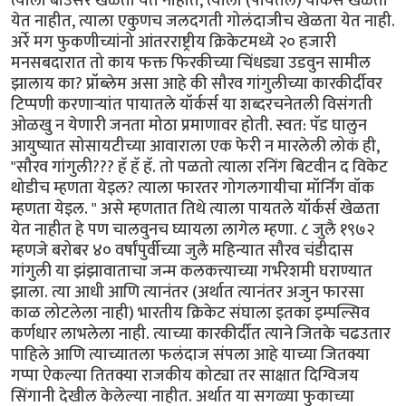
त्याला बाउंसर खेळता येत नाहीत, त्याला (पायतले) यॉर्कर्स खेळता
येत नाहीत, त्याला एकुणच जलदगती गोलंदाजीच खेळता येत नाही.
अर्रे मग फुकणीच्यांनो आंतरराष्ट्रीय क्रिकेटमध्ये २० हजारी
मनसबदारात तो काय फक्त फिरकीच्या चिंधड्या उडवुन सामील
झालाय का? प्रॉब्लेम असा आहे की सौरव गांगुलीच्या कारकीर्दीवर
टिप्पणी करणार्‍यांत पायातले यॉर्कर्स या शब्दरचनेतली विसंगती
ओळखु न येणारी जनता मोठा प्रमाणावर होती. स्वत: पॅड घालुन
आयुष्यात सोसायटीच्या आवाराला एक फेरी न मारलेली लोकं ही,
"सौरव गांगुली??? हॅ हॅ हॅ. तो पळतो त्याला रनिंग बिटवीन द विकेट
थोडीच म्हणता येइल? त्याला फारतर गोगलगायीचा मॉर्निंग वॉक
म्हणता येइल. " असे म्हणतात तिथे त्याला पायतले यॉर्कर्स खेळता
येत नाहीत हे पण चालवुनच घ्यायला लागेल म्हणा. ८ जुलै १९७२
म्हणजे बरोबर ४० वर्षांपुर्वीच्या जुलै महिन्यात सौरव चंडीदास
गांगुली या झंझावाताचा जन्म कलकत्त्याच्या गर्भरेशमी घराण्यात
झाला. त्या आधी आणि त्यानंतर (अर्थात त्यानंतर अजुन फारसा
काळ लोटलेला नाही) भारतीय क्रिकेट संघाला इतका इम्पल्सिव
कर्णधार लाभलेला नाही. त्याच्या कारकीर्दीत त्याने जितके चढउतार
पाहिले आणि त्याच्यातला फलंदाज संपला आहे याच्या जितक्या
गप्पा ऐकल्या तितक्या राजकीय कोट्या तर साक्षात दिग्विजय
सिंगानी देखील केलेल्या नाहीत. अर्थात या सगळ्या फुकाच्या