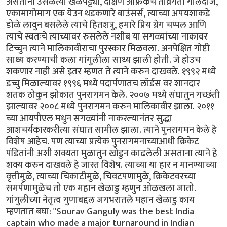
असताना उसळत्या खेळपट्ट्या, दक्षिण अफ्रिकेचे तीव्रगती गोलंदाज,
एकामागोमाग एक येउन थडकणारे बाउंसर्स, त्याच्या अपयशाकडे
डोळे लावुन बसलेले त्याचे हितशत्रु, हमारे प्रिय ग्रेग चप्पल आणि
त्याचे स्वतःचे त्याच्यावर रुसलेले नशीब या सगळ्यांच्या नाकावर
टिच्चुन त्याने मालिकावीराचा पुरस्कार मिळवला. अनपेक्षित गोष्टी
साध्य करण्याची कला गांगुलीला साध्य झाली होती. जे होउच
शकणार नाही असे इतर म्हणत ते त्याने करुन दाखवले. १९९२ मध्ये
डच्चु मिळाल्यावर १९९६ मध्ये पदार्पणातच लॉर्डस वर शानदार
शतक ठोकुन झोकात पुनरागमन केले. २००७ मध्ये संघातुन गच्छंती
झाल्यावर २००८ मध्ये पुनरागमन करुन मालिकावीर झाला. २०११
च्या आयपीएल मधुन सगळ्यांनी नाकरल्यानंतर सुद्धा
आशचर्यकारकरीत्या संघात सामील झाला. त्याने पुनरागमन केले हे
विशेष आहेच. पण त्याच्या प्रत्येक पुनरागमनाच्याआधी क्रिकेट
पंडितांनी अशी शक्यता मुळातुन खोडुन काढलेली असताना त्याने हे
शक्य करुन दाखवले हे जास्त विशेष. त्याच्या या हार न मानण्याच्या
वृत्तीमुळे, त्याच्या चिकाटीमुळे, चिवटपणामुळे, क्रिकेटवरच्या
समर्पणामुळेच तो एक महान खेळाडु म्हणुन ओळखला जातो.
गांगुलीच्या नेतृत्व गुणाबद्दल जगभरातले महान खेळाडु काय
म्हणतात बघा: "Sourav Ganguly was the best India
captain who made a major turnaround in Indian