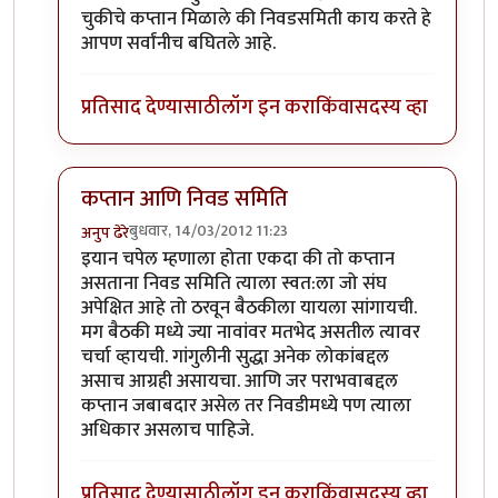
चुकीचे कप्तान मिळाले की निवडसमिती काय करते हे
आपण सर्वांनीच बघितले आहे.
प्रतिसाद देण्यासाठी
लॉग इन करा
किंवा
सदस्य व्हा
कप्तान आणि निवड समिति
बुधवार, 14/03/2012 11:23
अनुप ढेरे
In reply to
निवडसमितीचा रोल ?
by
चौकटराजा
इयान चपेल म्हणाला होता एकदा की तो कप्तान
असताना निवड समिति त्याला स्वत:ला जो संघ
अपेक्षित आहे तो ठरवून बैठकीला यायला सांगायची.
मग बैठकी मध्ये ज्या नावांवर मतभेद असतील त्यावर
चर्चा व्हायची. गांगुलीनी सुद्धा अनेक लोकांबद्दल
असाच आग्रही असायचा. आणि जर पराभवाबद्दल
कप्तान जबाबदार असेल तर निवडीमध्ये पण त्याला
अधिकार असलाच पाहिजे.
प्रतिसाद देण्यासाठी
लॉग इन करा
किंवा
सदस्य व्हा