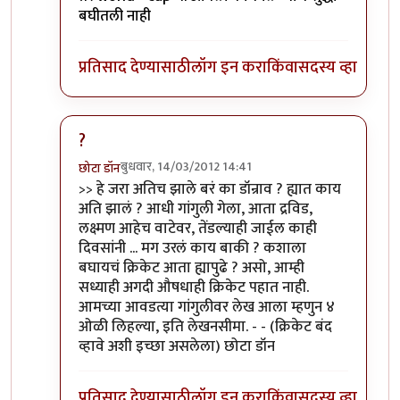
बघीतली नाही
प्रतिसाद देण्यासाठी
लॉग इन करा
किंवा
सदस्य व्हा
?
बुधवार, 14/03/2012 14:41
छोटा डॉन
In reply to
खी खी खी...
by
सोत्रि
>> हे जरा अतिच झाले बरं का डॉन्राव ? ह्यात काय
अति झालं ? आधी गांगुली गेला, आता द्रविड,
लक्ष्मण आहेच वाटेवर, तेंडल्याही जाईल काही
दिवसांनी ... मग उरलं काय बाकी ? कशाला
बघायचं क्रिकेट आता ह्यापुढे ? असो, आम्ही
सध्याही अगदी औषधाही क्रिकेट पहात नाही.
आमच्या आवडत्या गांगुलीवर लेख आला म्हणुन ४
ओळी लिहल्या, इति लेखनसीमा. - - (क्रिकेट बंद
व्हावे अशी इच्छा असलेला) छोटा डॉन
प्रतिसाद देण्यासाठी
लॉग इन करा
किंवा
सदस्य व्हा