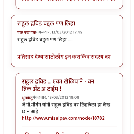
राहुल द्रविड बद्द्ल पण लिहा
मंगळवार, 13/03/2012 17:49
पक पक पक
राहुल द्रविड बद्द्ल पण लिहा .....
प्रतिसाद देण्यासाठी
लॉग इन करा
किंवा
सदस्य व्हा
राहुल द्रविड ....एका खेळियाने - वन
ब्रिक अ‍ॅट अ टाईम !
मंगळवार, 13/03/2012 18:08
धुमकेतू
In reply to
राहुल द्रविड बद्द्ल पण लिहा
by
पक पक पक
जे.पी.मॉर्गन यांनी राहुल द्रविड वर लिहलेला हा
लेख
छान आहे
http://www.misalpav.com/node/18782