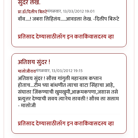
सुंदर लेख.
मंगळवार, 13/03/2012 19:01
प्रा.डॉ.दिलीप बिरुटे
वॉव.....! जबरा लिहिलंय......आवडला लेख. -दिलीप बिरुटे
प्रतिसाद देण्यासाठी
लॉग इन करा
किंवा
सदस्य व्हा
अतिशय सुंदर !
मंगळवार, 13/03/2012 19:15
मालोजीराव
अतिशय सुंदर ! सौरव गांगुली महानतम कप्तान
होताच....टीम च्या बांधणीत त्याचा वाटा सिंहाचा आहे,
संघाला जिंकण्याची खुमखुमी,आक्रमकपणा,जशास तसे
प्रत्युत्तर देण्याची सवय त्यानेच लावली ! सौरव ला सलाम
- मालोजी
प्रतिसाद देण्यासाठी
लॉग इन करा
किंवा
सदस्य व्हा