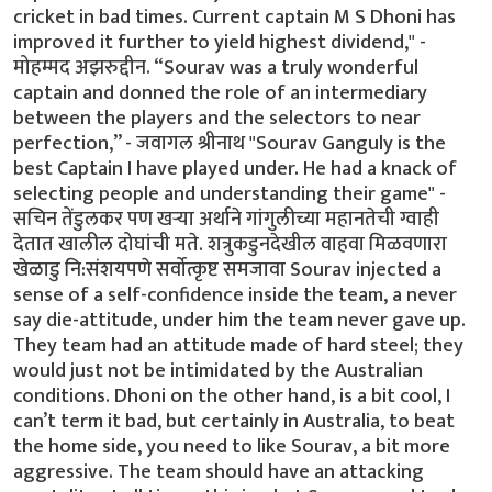
cricket in bad times. Current captain M S Dhoni has
improved it further to yield highest dividend," -
मोहम्मद अझरुद्दीन. “Sourav was a truly wonderful
captain and donned the role of an intermediary
between the players and the selectors to near
perfection,” - जवागल श्रीनाथ "Sourav Ganguly is the
best Captain I have played under. He had a knack of
selecting people and understanding their game" -
सचिन तेंडुलकर पण खर्‍या अर्थाने गांगुलीच्या महानतेची ग्वाही
देतात खालील दोघांची मते. शत्रुकडुनदेखील वाहवा मिळवणारा
खेळाडु नि:संशयपणे सर्वोत्कृष्ट समजावा Sourav injected a
sense of a self-confidence inside the team, a never
say die-attitude, under him the team never gave up.
They team had an attitude made of hard steel; they
would just not be intimidated by the Australian
conditions. Dhoni on the other hand, is a bit cool, I
can’t term it bad, but certainly in Australia, to beat
the home side, you need to like Sourav, a bit more
aggressive. The team should have an attacking