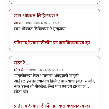
छान ओघवत लिहिलयस रे
मंगळवार, 13/03/2012 16:06
गणपा
छान ओघवत लिहिलयस रे मृत्युंजया.
प्रतिसाद देण्यासाठी
लॉग इन करा
किंवा
सदस्य व्हा
मस्त रे ...
मंगळवार, 13/03/2012 16:06
छोटा डॉन
गांगुलीवरचा लेख आवडला. अ‍ॅक्युचली गांगुली
साईडलाईन झाल्यावरच क्रिकेट बघण्याची इच्छा संपली,
नंतर उरला तो पोरखेळ. लेख मात्र एकदम झक्कास ... -
छोटा डॉन
प्रतिसाद देण्यासाठी
लॉग इन करा
किंवा
सदस्य व्हा