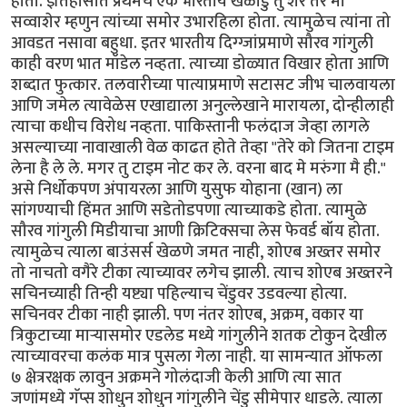
होता. इतिहासात प्रथमच एक भारतीय खेळाडु तु शेर तर मी
सव्वाशेर म्हणुन त्यांच्या समोर उभारहिला होता. त्यामुळेच त्यांना तो
आवडत नसावा बहुधा. इतर भारतीय दिग्ग्जांप्रमाणे सौरव गांगुली
काही वरण भात मॉडेल नव्हता. त्याच्या डोळ्यात विखार होता आणि
शब्दात फुत्कार. तलवारीच्या पात्याप्रमाणे सटासट जीभ चालवायला
आणि जमेल त्यावेळेस एखाद्याला अनुल्लेखाने मारायला, दोन्हीलाही
त्याचा कधीच विरोध नव्हता. पाकिस्तानी फलंदाज जेव्हा लागले
असल्याच्या नावाखाली वेळ काढत होते तेव्हा "तेरे को जितना टाइम
लेना है ले ले. मगर तु टाइम नोट कर ले. वरना बाद मे मरुंगा मै ही."
असे निर्धोकपण अंपायरला आणि युसुफ योहाना (खान) ला
सांगण्याची हिंमत आणि सडेतोडपणा त्याच्याकडे होता. त्यामुळे
सौरव गांगुली मिडीयाचा आणी क्रिटिक्सचा लेस फेवर्ड बॉय होता.
त्यामुळेच त्याला बाउंसर्स खेळणे जमत नाही, शोएब अख्तर समोर
तो नाचतो वगैरे टीका त्याच्यावर लगेच झाली. त्याच शोएब अख्तरने
सचिनच्याही तिन्ही यष्ट्या पहिल्याच चेंडुवर उडवल्या होत्या.
सचिनवर टीका नाही झाली. पण नंतर शोएब, अक्रम, वकार या
त्रिकुटाच्या मार्‍यासमोर एडलेड मध्ये गांगुलीने शतक टोकुन देखील
त्याच्यावरचा कलंक मात्र पुसला गेला नाही. या सामन्यात ऑफला
७ क्षेत्ररक्षक लावुन अक्रमने गोलंदाजी केली आणि त्या सात
जणांमध्ये गॅप्स शोधुन शोधुन गांगुलीने चेंडु सीमेपार धाडले. त्याला