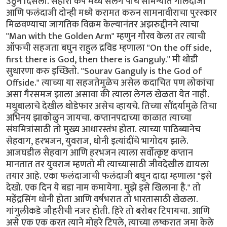
उठुन दिसला. सहारा कप मध्ये सलग पाच सामन्यात गोलंदाजी
आणि फलंदाजी दोन्ही मध्ये करामत करुन सामनावीराचा पुरस्कार
मिळवण्याचा जागतिक विक्रम केल्यानंतर अझरुद्दीनने त्याचा
"Man with the Golden Arm" म्हणुन गौरव केला तर त्याची
ऑफची सहजता बघुन राहुल द्रविड म्हणाला "On the off side,
first there is God, then there is Ganguly." मी थोडी
सुधारणा करु इच्छितो. "Sourav Ganguly is the God of
Offside." त्याच्या या सहजतेमुळेच असेल कदाचित पण लोकांचा
असा गैरसमज झाला असावा की त्याला लेगल खेळता येत नाही.
मधुबालाचे देखील थोडेफार असेच व्हायचे. तिच्या सौंदर्यामुळे तिचा
अभिनय झाकोळुन जायचा. कप्तानपदाच्या काळात त्याच्या
संघमित्रांसाठी तो मुख्य आधारस्तंभ होता. त्याच्या पाठिब्यानेच
सेहवाग, हरभजन, युवराज, धोनी इत्यांदींचे भागोदय झाले.
आजघडील सेहवाग आणि हरभजन त्याला सर्वोत्कृष्ट कप्तान
मानतात तर युवराज म्हणतो मी त्याच्यासाठी जीवदेखील द्यायला
तयार आहे. एका फलंदाजाची फलंदाजी बघुन दादा म्हणाला "इसे
देखो. एक दिन ये बडा नाम कमायेगा. मुझे इसे खिलाना है." तो
महेंद्रसिंग धोनी होता आणि वर्षभरात तो भारतासाठी खेळला.
गांगुलीकडे जौहरीची नजर होती. हिरे तो बरोबर टिपायचा. आणि
असे एक एक करत त्याने मोहरे टिपले, त्याच्या लष्करात जमा केले