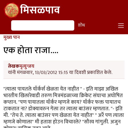
Skip to main content
मिसळपाव
शोध
शोध
मुख्य पान
एक होता राजा....
लेखक
मृत्युन्जय
यांनी मंगळवार, 13/03/2012 15:15 या दिवशी प्रकाशित केले.
"त्याला पायतले यॉर्कर्स खेळता येत नाहीत " - इति माझा अखिल
भारतीय खिलारेवाडी तरुण मित्रमंडळाच्या क्रिकेट संघाचा अघोषित
कप्तान. "पण पायातला यॉर्कर म्हणजे काय? यॉर्कर फक्त पायातच
टाकतात ना? डोक्यावरुन गेला तर त्याला बाउंसर म्हणतात. "- इति
मी. "तेच ते. त्याला बाउंसर पण खेळता येत नाहीत" " अर्रे पण त्याला
म्हणजे कोणाला" मी हताश होउन विचारले? "सौरव गांगुली. अजुन