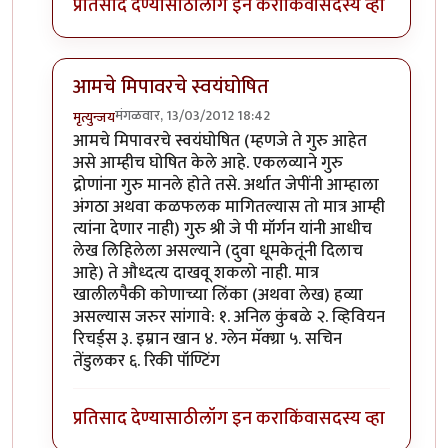
प्रतिसाद देण्यासाठी
लॉग इन करा
किंवा
सदस्य व्हा
आमचे मिपावरचे स्वयंघोषित
मंगळवार, 13/03/2012 18:42
मृत्युन्जय
In reply to
राहुल द्रविड बद्द्ल पण लिहा
by
पक पक पक
आमचे मिपावरचे स्वयंघोषित (म्हणजे ते गुरु आहेत
असे आम्हीच घोषित केले आहे. एकलव्याने गुरु
द्रोणांना गुरु मानले होते तसे. अर्थात जेपींनी आम्हाला
अंगठा अथवा कळफलक मागितल्यास तो मात्र आम्ही
त्यांना देणार नाही) गुरु श्री जे पी मॉर्गन यांनी आधीच
लेख लिहिलेला असल्याने (दुवा धूमकेतूंनी दिलाच
आहे) ते औध्दत्य दाखवू शकलो नाही. मात्र
खालीलपैकी कोणाच्या लिंका (अथवा लेख) हव्या
असल्यास जरुर सांगावे: १. अनिल कुंबळे २. व्हिवियन
रिचर्ड्स ३. इम्रान खान ४. ग्लेन मॅक्ग्रा ५. सचिन
तेंडुलकर ६. रिकी पॉण्टिंग
प्रतिसाद देण्यासाठी
लॉग इन करा
किंवा
सदस्य व्हा