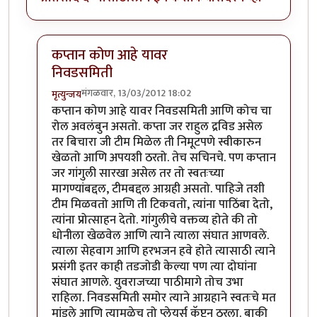
कप्तान कोण आहे यावर
निवडसमिती
मंगळवार, 13/03/2012 18:02
मृत्युन्जय
In reply to
निवडसमितीचा रोल ?
by
चौकटराजा
कप्तान कोण आहे यावर निवडसमिती आणि कोच चा
रोल अवलंबुन असतो. कप्ता जर राहुल द्रविड असेल
तर बिचारा जी टीम मिळेल ती निमूटपणे स्वीकारुन
खेळतो आणि अपयशी ठरतो. तेच सचिनचे. पण कप्तान
जर गांगुली सारखा असेल तर तो स्वतःच्या
मागण्यांबद्दल, टीमबद्दल आग्रही असतो. पाहिजे तशी
टीम मिळवतो आणि ती टिकवतो, त्यांना पाठिंबा देतो,
त्यांना प्रोत्साहन देतो. गांगुलीचे वक्तव्य होते की तो
धोनीला खेळवेल आणि त्याने त्याला संघात आणवले.
त्याला सेहवाग आणि हरभजन हवे होते त्यासाठी त्याने
प्रसंगी इतर काही तडजोडी केल्या पण त्या दोघांना
संघात आणले. युवराजच्या पाठीमागे तोच उभा
राहिला. निवडसमिती समोर त्याने आग्रहाने स्वतःचे मत
मांडले आणि त्यामुळेच तो प्लेयर्स कॅप्टन ठरला. बाकी