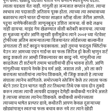
पुर्ण केली. खेळाडु घडवता येतात पण कप्तान स्वतःहुनच घडतो.
त्याला घडवता येत नाही. गांगुली हा जन्मजात कप्तान होता. त्याचा
स्वभाव त्या पदासाठी अतिशय पूरक होता. त्याच्या त्या स्वभावाच्या
बळावरच त्याने भारत दौर्‍यावर साक्षात स्टीव्ह वॉला जेरीस आणले.
पट्ठ्या नाणेफेकीसाठी जाणूनबुजुन उशिरा जायचा. वॉ कडे लक्षच
नाही द्यायचा. माइंड गेम खेळण्यात वॉशी बरोबरी करायचा. त्याच्या
हा मूळच्या मुजोर आणि खुनशी वृत्तीमुळेच त्याने २००१ च्या नॅटवेस्ट
ट्रोफीच्या अंतिम सामन्यातल्या विजयानंतर लॉर्डसच्या बाल्कनीत
अंगातला टी शर्ट काढुन फडकावला. अहो तुमचा फडतूस फ्लिंटॉफ
येउन जर आमच्या एडन गार्डन्स वर फक्त सिरीज ड्रॉ केली म्हणुन शर्ट
काढु शकतो तर आम्ही जिंकल्यावर का काढु नये. गांगुलीचा त्या
काढलेला टी शर्टमागे तमाम भारतीयांची हीच भावना होती. आणि
गांगुलीच्या यशाचे नेमके हेच मर्म आहे. जशास तसे , अरे ला कारे
करायला भारतीयांना त्यानेच शिकवले, मी जिंकु शकतो हे त्याच्या
संघाला त्यानेच सांगितले. समोरच्याने स्लेजिंग केले तर त्याला फक्त
बॅटने उत्तर देउन भागत नाही तर तिथल्या तिथे एक घाव दोन तुकडे
करुन त्याला त्याची लायकी दाखवुन देणेही कधीकधी गरजेचे असते
हे त्याच्या संघाला त्यानेच शिकवले. कधीकधी समोरच्याला
त्याच्याच भाषेत प्रत्त्य्तर द्यावे, कधीतरी आपण केवळ दुसर्‍याच्या
खोड्यांपासुन स्वतःचा फक्त बचाव करु नये तर त्याने खोडी