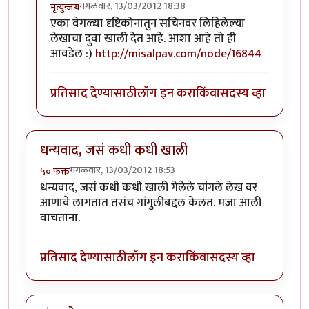
मंगळवार, 13/03/2012 18:38
मृत्युन्जय
In reply to
मस्त लेख अमोल केळकर ( अवांतर
by
अमोल के
एका वेगळ्या दृष्टिकोनातुन सचिनवर लिहिलेल्या
लेखाचा दुवा खाली देत आहे. आशा आहे तो ही
आवडेल :)
http://misalpav.com/node/16844
प्रतिसाद देण्यासाठी
लॉग इन करा
किंवा
सदस्य व्हा
धन्यवाद, जसं कधी कधी खाली
मंगळवार, 13/03/2012 18:53
५० फक्त
धन्यवाद, जसं कधी कधी खाली गेलेले चांगले लेख वर
आणावे लागतात तसंच गांगुलीबद्दल केलंत. मजा आली
वाचताना.
प्रतिसाद देण्यासाठी
लॉग इन करा
किंवा
सदस्य व्हा