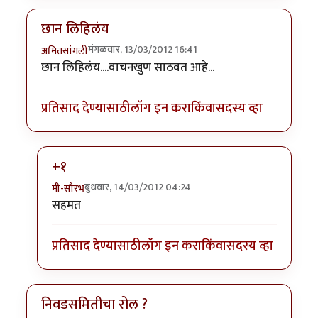
छान लिहिलंय
मंगळवार, 13/03/2012 16:41
अमितसांगली
छान लिहिलंय....वाचनखुण साठवत आहे...
प्रतिसाद देण्यासाठी
लॉग इन करा
किंवा
सदस्य व्हा
+१
बुधवार, 14/03/2012 04:24
मी-सौरभ
In reply to
छान लिहिलंय
by
अमितसांगली
सहमत
प्रतिसाद देण्यासाठी
लॉग इन करा
किंवा
सदस्य व्हा
निवडसमितीचा रोल ?