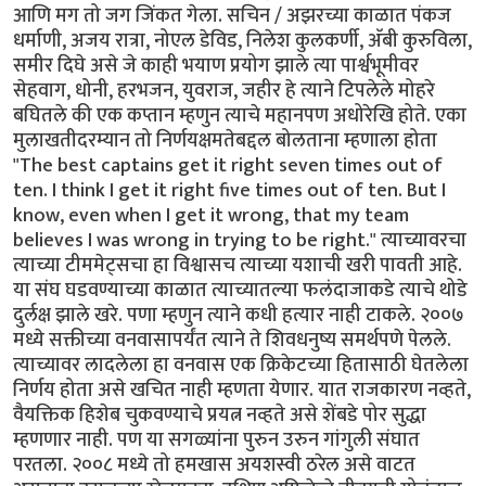
आणि मग तो जग जिंकत गेला. सचिन / अझरच्या काळात पंकज
धर्माणी, अजय रात्रा, नोएल डेविड, निलेश कुलकर्णी, अ‍ॅबी कुरुविला,
समीर दिघे असे जे काही भयाण प्रयोग झाले त्या पार्श्वभूमीवर
सेहवाग, धोनी, हरभजन, युवराज, जहीर हे त्याने टिपलेले मोहरे
बघितले की एक कप्तान म्हणुन त्याचे महानपण अधोरेखि होते. एका
मुलाखतीदरम्यान तो निर्णयक्षमतेबद्दल बोलताना म्हणाला होता
"The best captains get it right seven times out of
ten. I think I get it right five times out of ten. But I
know, even when I get it wrong, that my team
believes I was wrong in trying to be right." त्याच्यावरचा
त्याच्या टीममेट्सचा हा विश्वासच त्याच्या यशाची खरी पावती आहे.
या संघ घडवण्याच्या काळात त्याच्यातल्या फलंदाजाकडे त्याचे थोडे
दुर्लक्ष झाले खरे. पणा म्हणुन त्याने कधी हत्यार नाही टाकले. २००७
मध्ये सक्तीच्या वनवासापर्यंत त्याने ते शिवधनुष्य समर्थपणे पेलले.
त्याच्यावर लादलेला हा वनवास एक क्रिकेटच्या हितासाठी घेतलेला
निर्णय होता असे खचित नाही म्हणता येणार. यात राजकारण नव्हते,
वैयक्तिक हिशेब चुकवण्याचे प्रयत्न नव्हते असे शेंबडे पोर सुद्धा
म्हणणार नाही. पण या सगळ्यांना पुरुन उरुन गांगुली संघात
परतला. २००८ मध्ये तो हमखास अयशस्वी ठरेल असे वाटत