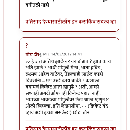
बघीतली नाही
प्रतिसाद देण्यासाठी
लॉग इन करा
किंवा
सदस्य व्हा
?
बुधवार, 14/03/2012 14:41
छोटा डॉन
In reply to
खी खी खी...
by
सोत्रि
>> हे जरा अतिच झाले बरं का डॉन्राव ? ह्यात काय
अति झालं ? आधी गांगुली गेला, आता द्रविड,
लक्ष्मण आहेच वाटेवर, तेंडल्याही जाईल काही
दिवसांनी ... मग उरलं काय बाकी ? कशाला
बघायचं क्रिकेट आता ह्यापुढे ? असो, आम्ही
सध्याही अगदी औषधाही क्रिकेट पहात नाही.
आमच्या आवडत्या गांगुलीवर लेख आला म्हणुन ४
ओळी लिहल्या, इति लेखनसीमा. - - (क्रिकेट बंद
व्हावे अशी इच्छा असलेला) छोटा डॉन
प्रतिसाद देण्यासाठी
लॉग इन करा
किंवा
सदस्य व्हा