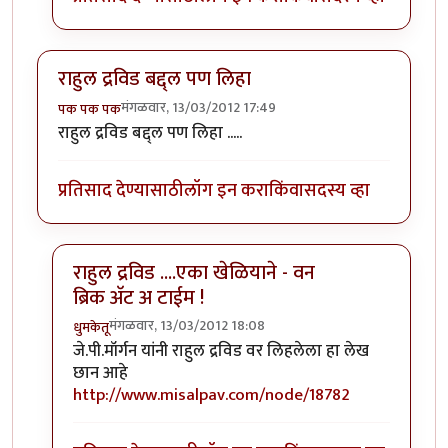
राहुल द्रविड बद्द्ल पण लिहा
मंगळवार, 13/03/2012 17:49
पक पक पक
राहुल द्रविड बद्द्ल पण लिहा .....
प्रतिसाद देण्यासाठी
लॉग इन करा
किंवा
सदस्य व्हा
राहुल द्रविड ....एका खेळियाने - वन
ब्रिक अ‍ॅट अ टाईम !
मंगळवार, 13/03/2012 18:08
धुमकेतू
In reply to
राहुल द्रविड बद्द्ल पण लिहा
by
पक पक पक
जे.पी.मॉर्गन यांनी राहुल द्रविड वर लिहलेला हा
लेख
छान आहे
http://www.misalpav.com/node/18782