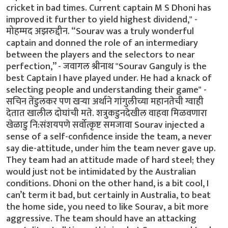
cricket in bad times. Current captain M S Dhoni has
improved it further to yield highest dividend," -
मोहम्मद अझरुद्दीन. “Sourav was a truly wonderful
captain and donned the role of an intermediary
between the players and the selectors to near
perfection,” - जवागल श्रीनाथ "Sourav Ganguly is the
best Captain I have played under. He had a knack of
selecting people and understanding their game" -
सचिन तेंडुलकर पण खर्‍या अर्थाने गांगुलीच्या महानतेची ग्वाही
देतात खालील दोघांची मते. शत्रुकडुनदेखील वाहवा मिळवणारा
खेळाडु नि:संशयपणे सर्वोत्कृष्ट समजावा Sourav injected a
sense of a self-confidence inside the team, a never
say die-attitude, under him the team never gave up.
They team had an attitude made of hard steel; they
would just not be intimidated by the Australian
conditions. Dhoni on the other hand, is a bit cool, I
can’t term it bad, but certainly in Australia, to beat
the home side, you need to like Sourav, a bit more
aggressive. The team should have an attacking