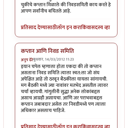
चुकीचे कप्तान मिळाले की निवडसमिती काय करते हे
आपण सर्वांनीच बघितले आहे.
प्रतिसाद देण्यासाठी
लॉग इन करा
किंवा
सदस्य व्हा
कप्तान आणि निवड समिति
बुधवार, 14/03/2012 11:23
अनुप ढेरे
In reply to
निवडसमितीचा रोल ?
by
चौकटराजा
इयान चपेल म्हणाला होता एकदा की तो कप्तान
असताना निवड समिति त्याला स्वत:ला जो संघ
अपेक्षित आहे तो ठरवून बैठकीला यायला सांगायची.
मग बैठकी मध्ये ज्या नावांवर मतभेद असतील त्यावर
चर्चा व्हायची. गांगुलीनी सुद्धा अनेक लोकांबद्दल
असाच आग्रही असायचा. आणि जर पराभवाबद्दल
कप्तान जबाबदार असेल तर निवडीमध्ये पण त्याला
अधिकार असलाच पाहिजे.
प्रतिसाद देण्यासाठी
लॉग इन करा
किंवा
सदस्य व्हा