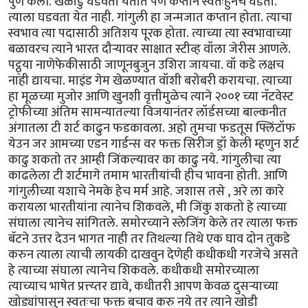
पुर्ण केली. खेळाडु घडवता येतात पण कप्तान स्वतःहुनच घडतो.
त्याला घडवता येत नाही. गांगुली हा जन्मजात कप्तान होता. त्याचा
स्वभाव त्या पदासाठी अतिशय पूरक होता. त्याच्या त्या स्वभावाच्या
बळावरच त्याने भारत दौर्‍यावर साक्षात स्टीव्ह वॉला जेरीस आणले.
पट्ठ्या नाणेफेकीसाठी जाणूनबुजुन उशिरा जायचा. वॉ कडे लक्षच
नाही द्यायचा. माइंड गेम खेळण्यात वॉशी बरोबरी करायचा. त्याच्या
हा मूळच्या मुजोर आणि खुनशी वृत्तीमुळेच त्याने २००१ च्या नॅटवेस्ट
ट्रोफीच्या अंतिम सामन्यातल्या विजयानंतर लॉर्डसच्या बाल्कनीत
अंगातला टी शर्ट काढुन फडकावला. अहो तुमचा फडतूस फ्लिंटॉफ
येउन जर आमच्या एडन गार्डन्स वर फक्त सिरीज ड्रॉ केली म्हणुन शर्ट
काढु शकतो तर आम्ही जिंकल्यावर का काढु नये. गांगुलीचा त्या
काढलेला टी शर्टमागे तमाम भारतीयांची हीच भावना होती. आणि
गांगुलीच्या यशाचे नेमके हेच मर्म आहे. जशास तसे , अरे ला कारे
करायला भारतीयांना त्यानेच शिकवले, मी जिंकु शकतो हे त्याच्या
संघाला त्यानेच सांगितले. समोरच्याने स्लेजिंग केले तर त्याला फक्त
बॅटने उत्तर देउन भागत नाही तर तिथल्या तिथे एक घाव दोन तुकडे
करुन त्याला त्याची लायकी दाखवुन देणेही कधीकधी गरजेचे असते
हे त्याच्या संघाला त्यानेच शिकवले. कधीकधी समोरच्याला
त्याच्याच भाषेत प्रत्त्य्तर द्यावे, कधीतरी आपण केवळ दुसर्‍याच्या
खोड्यांपासुन स्वतःचा फक्त बचाव करु नये तर त्याने खोडी