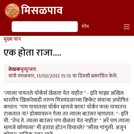
Skip to main content
मिसळपाव
शोध
शोध
मुख्य पान
एक होता राजा....
लेखक
मृत्युन्जय
यांनी मंगळवार, 13/03/2012 15:15 या दिवशी प्रकाशित केले.
"त्याला पायतले यॉर्कर्स खेळता येत नाहीत " - इति माझा अखिल
भारतीय खिलारेवाडी तरुण मित्रमंडळाच्या क्रिकेट संघाचा अघोषित
कप्तान. "पण पायातला यॉर्कर म्हणजे काय? यॉर्कर फक्त पायातच
टाकतात ना? डोक्यावरुन गेला तर त्याला बाउंसर म्हणतात. "- इति
मी. "तेच ते. त्याला बाउंसर पण खेळता येत नाहीत" " अर्रे पण त्याला
म्हणजे कोणाला" मी हताश होउन विचारले? "सौरव गांगुली. अजुन