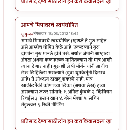
प्रतिसाद देण्यासाठी
लॉग इन करा
किंवा
सदस्य व्हा
आमचे मिपावरचे स्वयंघोषित
मंगळवार, 13/03/2012 18:42
मृत्युन्जय
In reply to
राहुल द्रविड बद्द्ल पण लिहा
by
पक पक पक
आमचे मिपावरचे स्वयंघोषित (म्हणजे ते गुरु आहेत
असे आम्हीच घोषित केले आहे. एकलव्याने गुरु
द्रोणांना गुरु मानले होते तसे. अर्थात जेपींनी आम्हाला
अंगठा अथवा कळफलक मागितल्यास तो मात्र आम्ही
त्यांना देणार नाही) गुरु श्री जे पी मॉर्गन यांनी आधीच
लेख लिहिलेला असल्याने (दुवा धूमकेतूंनी दिलाच
आहे) ते औध्दत्य दाखवू शकलो नाही. मात्र
खालीलपैकी कोणाच्या लिंका (अथवा लेख) हव्या
असल्यास जरुर सांगावे: १. अनिल कुंबळे २. व्हिवियन
रिचर्ड्स ३. इम्रान खान ४. ग्लेन मॅक्ग्रा ५. सचिन
तेंडुलकर ६. रिकी पॉण्टिंग
प्रतिसाद देण्यासाठी
लॉग इन करा
किंवा
सदस्य व्हा