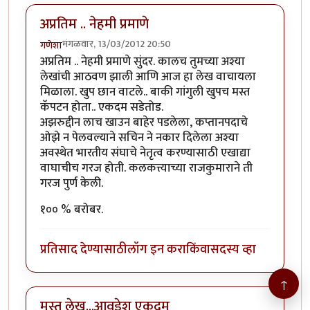
अप्रतिम .. नेहमी प्रमाणे
मंगळवार, 13/03/2012 20:50
गणेशा
अप्रतिम .. नेहमी प्रमाणे सुंदर. कालच तुमच्या अश्या
लेखांची आठवण झाली आणि आज हा लेख वाचायला
मिळाला. खुप छान वाटले.. बाकी गांगुली खुपच मस्त
कॅपटन होता.. एकदम सडेतोड.
अझरुद्दीन लाच खाउन बाहेर पडलेला, कप्तानपदाचे
ओझे न पेलवल्याने सचिन ने नकार दिलेला अश्या
अवस्थेत भारतीय संघाचे नेतृत्व करण्यासाठी एखाद्या
वाघाचीच गरज होती. कलकत्त्याच्या राजकुमाराने ती
गरज पुर्ण केली.
१०० % बरोबर.
प्रतिसाद देण्यासाठी
लॉग इन करा
किंवा
सदस्य व्हा
↑
मस्त लेख...आवडेश एकदम