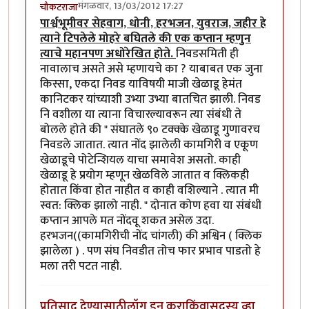
मंगळवार, 13/03/2012 17:27
चौकटराजा
पार्श्वभूमीवर सेहवाग, धोनी, हरभजन, युवराज, जहीर हे
त्याने टिपलेले मोहरे बघितले की एक कप्तान म्हणुन
त्याचे महानपण अधोरेखित होते.
निवडसमिती ही
नावालाच असते असे म्हणायचे का ? याबाबत एक जुना
किस्सा, एकदा निवड याविषयी माजी खेळाडू हेमंत
कानिटकर यांच्याशी उभ्या उभ्या बातचित झाली. निवड
नि वशीला या त्याना विचारल्यावरून त्या संबंधी ते
बोलले होते की " संघातले ९० टक्क्के खेळाडू गुणावरच
निवडले जातात. त्यात नोंद झालेली कामगिरी व एकूण
खेळाडूचे पोटेन्शियल याचा समावेश असतो. काही
खेळाडू हे प्रयोग म्हणून खेळविले जातात व क्लिकही
होतात किंवा होत नाहीत व काही वशिल्याने . त्यात मी
स्वत: क्लिक झालो नाही. " दोनात कोण हवा या संबंधी
कप्तान आपले मत नोंदवू शकत असेल उदा.
हरभजन((कामगिरीची नोंद चांगली) की अश्विन ( क्लिक
झालेला ) . पण संघ निवडीत तोच फार प्रभाव पाडतो हे
मला तरी पटत नाही.
प्रतिसाद देण्यासाठी
लॉग इन करा
किंवा
सदस्य व्हा