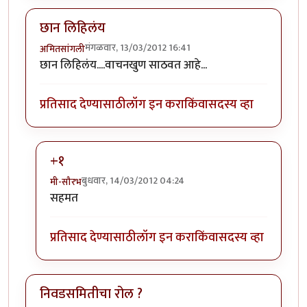
छान लिहिलंय
मंगळवार, 13/03/2012 16:41
अमितसांगली
छान लिहिलंय....वाचनखुण साठवत आहे...
प्रतिसाद देण्यासाठी
लॉग इन करा
किंवा
सदस्य व्हा
+१
बुधवार, 14/03/2012 04:24
मी-सौरभ
In reply to
छान लिहिलंय
by
अमितसांगली
सहमत
प्रतिसाद देण्यासाठी
लॉग इन करा
किंवा
सदस्य व्हा
निवडसमितीचा रोल ?