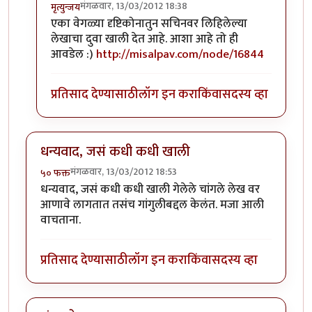
मंगळवार, 13/03/2012 18:38
मृत्युन्जय
In reply to
मस्त लेख अमोल केळकर ( अवांतर
by
अमोल के
एका वेगळ्या दृष्टिकोनातुन सचिनवर लिहिलेल्या
लेखाचा दुवा खाली देत आहे. आशा आहे तो ही
आवडेल :)
http://misalpav.com/node/16844
प्रतिसाद देण्यासाठी
लॉग इन करा
किंवा
सदस्य व्हा
धन्यवाद, जसं कधी कधी खाली
मंगळवार, 13/03/2012 18:53
५० फक्त
धन्यवाद, जसं कधी कधी खाली गेलेले चांगले लेख वर
आणावे लागतात तसंच गांगुलीबद्दल केलंत. मजा आली
वाचताना.
प्रतिसाद देण्यासाठी
लॉग इन करा
किंवा
सदस्य व्हा