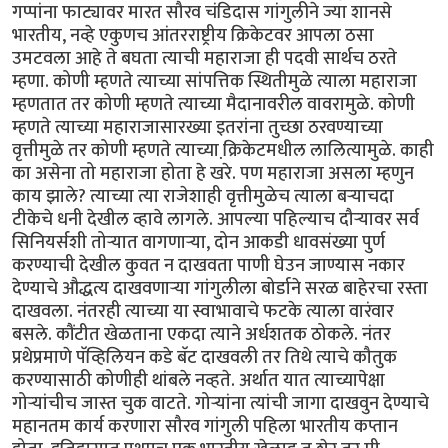
गप्पांना फाट्यावर मारत सौरव चंडिदास गांगुलीने ज्या शानसे
भारतीय, नव्हे एकुणच आंतरराष्ट्रीय क्रिकेटवर आपला ठसा
उमटवला आहे ते बघता त्याची महाराजा ही पदवी सार्थच ठरते
म्हणा. कोणी म्हणते त्याच्या सांपत्तिक स्थितीमुळे त्याला महाराजा
म्हणतात तर कोणी म्हणते त्याच्या मैदानावरील वावरामुळे. कोणी
म्हणते त्याच्या महाराजासारख्या इतरांना तुच्छा ठरवण्याच्या
वृत्तीमुळे तर कोणी म्हणते त्याच्या क्रि़केटमधील लालित्यामुळे. काही
का असेना तो महाराजा होता हे खरे. पण महाराजा असला म्हणुन
काय झाले? त्याच्या त्या राजेशाही वृत्तीमुळेच त्याला बर्‍याचदा
टीकेचे धनी देखील व्हावे लागले. आपल्या पहिल्याच दौर्‍यावर सर्व
सिनियर्सशी तोर्‍यात वागणार्‍या, दोन आकडी धावसंख्या पुर्ण
करण्याची देखील कुवत न दाखवता पाणी घेउन जाण्यास नकार
देण्याचे औद्धत्य दाखवणार्‍या गांगुलीला बोर्डाने सरळ बाहेरचा रस्ता
दाखवला. नंतरही त्याच्या या स्वाभावाचे फटके त्याला वारंवार
बसले. कौंटीत खेळताना एकदा त्याने अर्धशतक ठोकले. नंतर
प्रथेप्रमाणे पॅव्हिलियन कडे बॅट दाखवली तर तिथे त्याचे कौतुक
करण्यासाठी कोणीही थांबले नव्हते. अर्थात यात त्याच्यापेक्षा
गोर्‍यांचीच जास्त चुक वाटते. गोर्‍यांना त्यांची जागा दाखवुन देण्याचे
महानतम कार्य करणारा सौरव गांगुली पहिला भारतीय कप्तान