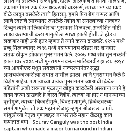
असताना उसळत्या खेळपट्ट्या, दक्षिण अफ्रिकेचे तीव्रगती गोलंदाज,
एकामागोमाग एक येउन थडकणारे बाउंसर्स, त्याच्या अपयशाकडे
डोळे लावुन बसलेले त्याचे हितशत्रु, हमारे प्रिय ग्रेग चप्पल आणि
त्याचे स्वतःचे त्याच्यावर रुसलेले नशीब या सगळ्यांच्या नाकावर
टिच्चुन त्याने मालिकावीराचा पुरस्कार मिळवला. अनपेक्षित गोष्टी
साध्य करण्याची कला गांगुलीला साध्य झाली होती. जे होउच
शकणार नाही असे इतर म्हणत ते त्याने करुन दाखवले. १९९२ मध्ये
डच्चु मिळाल्यावर १९९६ मध्ये पदार्पणातच लॉर्डस वर शानदार
शतक ठोकुन झोकात पुनरागमन केले. २००७ मध्ये संघातुन गच्छंती
झाल्यावर २००८ मध्ये पुनरागमन करुन मालिकावीर झाला. २०११
च्या आयपीएल मधुन सगळ्यांनी नाकरल्यानंतर सुद्धा
आशचर्यकारकरीत्या संघात सामील झाला. त्याने पुनरागमन केले हे
विशेष आहेच. पण त्याच्या प्रत्येक पुनरागमनाच्याआधी क्रिकेट
पंडितांनी अशी शक्यता मुळातुन खोडुन काढलेली असताना त्याने हे
शक्य करुन दाखवले हे जास्त विशेष. त्याच्या या हार न मानण्याच्या
वृत्तीमुळे, त्याच्या चिकाटीमुळे, चिवटपणामुळे, क्रिकेटवरच्या
समर्पणामुळेच तो एक महान खेळाडु म्हणुन ओळखला जातो.
गांगुलीच्या नेतृत्व गुणाबद्दल जगभरातले महान खेळाडु काय
म्हणतात बघा: "Sourav Ganguly was the best India
captain who made a major turnaround in Indian