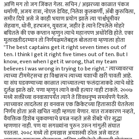
आणि मग तो जग जिंकत गेला. सचिन / अझरच्या काळात पंकज
धर्माणी, अजय रात्रा, नोएल डेविड, निलेश कुलकर्णी, अ‍ॅबी कुरुविला,
समीर दिघे असे जे काही भयाण प्रयोग झाले त्या पार्श्वभूमीवर
सेहवाग, धोनी, हरभजन, युवराज, जहीर हे त्याने टिपलेले मोहरे
बघितले की एक कप्तान म्हणुन त्याचे महानपण अधोरेखि होते. एका
मुलाखतीदरम्यान तो निर्णयक्षमतेबद्दल बोलताना म्हणाला होता
"The best captains get it right seven times out of
ten. I think I get it right five times out of ten. But I
know, even when I get it wrong, that my team
believes I was wrong in trying to be right." त्याच्यावरचा
त्याच्या टीममेट्सचा हा विश्वासच त्याच्या यशाची खरी पावती आहे.
या संघ घडवण्याच्या काळात त्याच्यातल्या फलंदाजाकडे त्याचे थोडे
दुर्लक्ष झाले खरे. पणा म्हणुन त्याने कधी हत्यार नाही टाकले. २००७
मध्ये सक्तीच्या वनवासापर्यंत त्याने ते शिवधनुष्य समर्थपणे पेलले.
त्याच्यावर लादलेला हा वनवास एक क्रिकेटच्या हितासाठी घेतलेला
निर्णय होता असे खचित नाही म्हणता येणार. यात राजकारण नव्हते,
वैयक्तिक हिशेब चुकवण्याचे प्रयत्न नव्हते असे शेंबडे पोर सुद्धा
म्हणणार नाही. पण या सगळ्यांना पुरुन उरुन गांगुली संघात
परतला. २००८ मध्ये तो हमखास अयशस्वी ठरेल असे वाटत