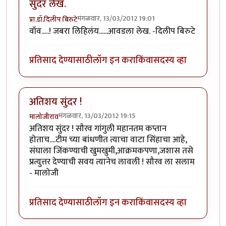
सुंदर लेख.
मंगळवार, 13/03/2012 19:01
प्रा.डॉ.दिलीप बिरुटे
वॉव.....! जबरा लिहिलंय......आवडला लेख. -दिलीप बिरुटे
प्रतिसाद देण्यासाठी
लॉग इन करा
किंवा
सदस्य व्हा
अतिशय सुंदर !
मंगळवार, 13/03/2012 19:15
मालोजीराव
अतिशय सुंदर ! सौरव गांगुली महानतम कप्तान
होताच....टीम च्या बांधणीत त्याचा वाटा सिंहाचा आहे,
संघाला जिंकण्याची खुमखुमी,आक्रमकपणा,जशास तसे
प्रत्युत्तर देण्याची सवय त्यानेच लावली ! सौरव ला सलाम
- मालोजी
प्रतिसाद देण्यासाठी
लॉग इन करा
किंवा
सदस्य व्हा