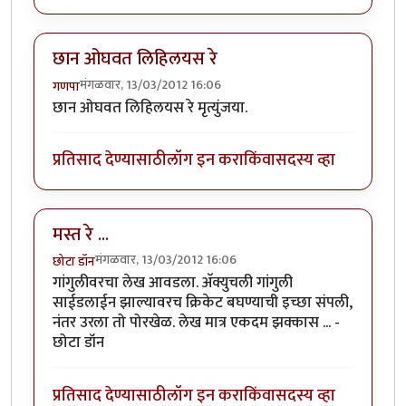
छान ओघवत लिहिलयस रे
मंगळवार, 13/03/2012 16:06
गणपा
छान ओघवत लिहिलयस रे मृत्युंजया.
प्रतिसाद देण्यासाठी
लॉग इन करा
किंवा
सदस्य व्हा
मस्त रे ...
मंगळवार, 13/03/2012 16:06
छोटा डॉन
गांगुलीवरचा लेख आवडला. अ‍ॅक्युचली गांगुली
साईडलाईन झाल्यावरच क्रिकेट बघण्याची इच्छा संपली,
नंतर उरला तो पोरखेळ. लेख मात्र एकदम झक्कास ... -
छोटा डॉन
प्रतिसाद देण्यासाठी
लॉग इन करा
किंवा
सदस्य व्हा