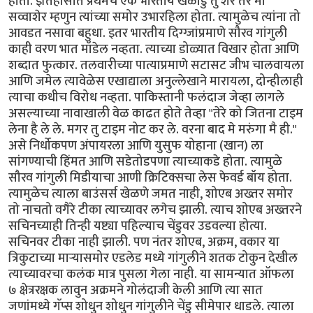
होता. इतिहासात प्रथमच एक भारतीय खेळाडु तु शेर तर मी
सव्वाशेर म्हणुन त्यांच्या समोर उभारहिला होता. त्यामुळेच त्यांना तो
आवडत नसावा बहुधा. इतर भारतीय दिग्ग्जांप्रमाणे सौरव गांगुली
काही वरण भात मॉडेल नव्हता. त्याच्या डोळ्यात विखार होता आणि
शब्दात फुत्कार. तलवारीच्या पात्याप्रमाणे सटासट जीभ चालवायला
आणि जमेल त्यावेळेस एखाद्याला अनुल्लेखाने मारायला, दोन्हीलाही
त्याचा कधीच विरोध नव्हता. पाकिस्तानी फलंदाज जेव्हा लागले
असल्याच्या नावाखाली वेळ काढत होते तेव्हा "तेरे को जितना टाइम
लेना है ले ले. मगर तु टाइम नोट कर ले. वरना बाद मे मरुंगा मै ही."
असे निर्धोकपण अंपायरला आणि युसुफ योहाना (खान) ला
सांगण्याची हिंमत आणि सडेतोडपणा त्याच्याकडे होता. त्यामुळे
सौरव गांगुली मिडीयाचा आणी क्रिटिक्सचा लेस फेवर्ड बॉय होता.
त्यामुळेच त्याला बाउंसर्स खेळणे जमत नाही, शोएब अख्तर समोर
तो नाचतो वगैरे टीका त्याच्यावर लगेच झाली. त्याच शोएब अख्तरने
सचिनच्याही तिन्ही यष्ट्या पहिल्याच चेंडुवर उडवल्या होत्या.
सचिनवर टीका नाही झाली. पण नंतर शोएब, अक्रम, वकार या
त्रिकुटाच्या मार्‍यासमोर एडलेड मध्ये गांगुलीने शतक टोकुन देखील
त्याच्यावरचा कलंक मात्र पुसला गेला नाही. या सामन्यात ऑफला
७ क्षेत्ररक्षक लावुन अक्रमने गोलंदाजी केली आणि त्या सात
जणांमध्ये गॅप्स शोधुन शोधुन गांगुलीने चेंडु सीमेपार धाडले. त्याला