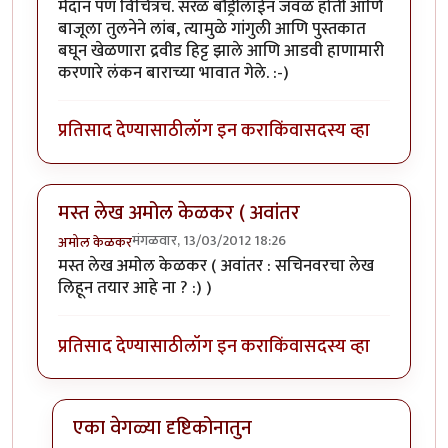
मैदान पण विचित्रच. सरळ बौंड्रीलाईन जवळ होती आणि
बाजूला तुलनेने लांब, त्यामुळे गांगुली आणि पुस्तकात
बघून खेळणारा द्रवीड हिट्ट झाले आणि आडवी हाणामारी
करणारे लंकन बाराच्या भावात गेले. :-)
प्रतिसाद देण्यासाठी
लॉग इन करा
किंवा
सदस्य व्हा
मस्त लेख अमोल केळकर ( अवांतर
मंगळवार, 13/03/2012 18:26
अमोल केळकर
मस्त लेख अमोल केळकर ( अवांतर : सचिनवरचा लेख
लिहून तयार आहे ना ? :) )
प्रतिसाद देण्यासाठी
लॉग इन करा
किंवा
सदस्य व्हा
एका वेगळ्या दृष्टिकोनातुन