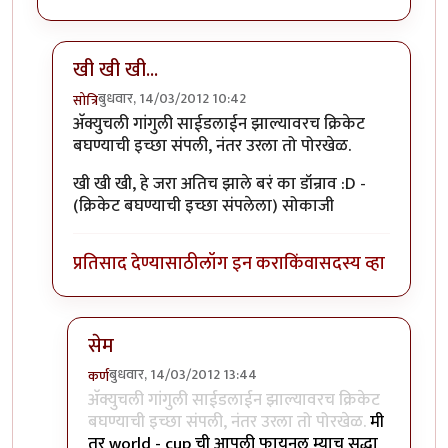
खी खी खी...
बुधवार, 14/03/2012 10:42
सोत्रि
In reply to
मस्त रे ...
by
छोटा डॉन
अ‍ॅक्युचली गांगुली साईडलाईन झाल्यावरच क्रिकेट
बघण्याची इच्छा संपली, नंतर उरला तो पोरखेळ.
खी खी खी, हे जरा अतिच झाले बरं का डॉन्राव :D -
(क्रिकेट बघण्याची इच्छा संपलेला) सोकाजी
प्रतिसाद देण्यासाठी
लॉग इन करा
किंवा
सदस्य व्हा
सेम
बुधवार, 14/03/2012 13:44
कर्ण
In reply to
खी खी खी...
by
सोत्रि
अ‍ॅक्युचली गांगुली साईडलाईन झाल्यावरच क्रिकेट
बघण्याची इच्छा संपली, नंतर उरला तो पोरखेळ.
मी
तर world - cup ची आपली फायनल म्याच सुद्धा