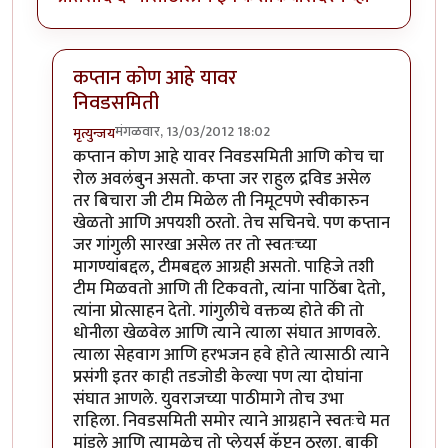
कप्तान कोण आहे यावर
निवडसमिती
मंगळवार, 13/03/2012 18:02
मृत्युन्जय
In reply to
निवडसमितीचा रोल ?
by
चौकटराजा
कप्तान कोण आहे यावर निवडसमिती आणि कोच चा
रोल अवलंबुन असतो. कप्ता जर राहुल द्रविड असेल
तर बिचारा जी टीम मिळेल ती निमूटपणे स्वीकारुन
खेळतो आणि अपयशी ठरतो. तेच सचिनचे. पण कप्तान
जर गांगुली सारखा असेल तर तो स्वतःच्या
मागण्यांबद्दल, टीमबद्दल आग्रही असतो. पाहिजे तशी
टीम मिळवतो आणि ती टिकवतो, त्यांना पाठिंबा देतो,
त्यांना प्रोत्साहन देतो. गांगुलीचे वक्तव्य होते की तो
धोनीला खेळवेल आणि त्याने त्याला संघात आणवले.
त्याला सेहवाग आणि हरभजन हवे होते त्यासाठी त्याने
प्रसंगी इतर काही तडजोडी केल्या पण त्या दोघांना
संघात आणले. युवराजच्या पाठीमागे तोच उभा
राहिला. निवडसमिती समोर त्याने आग्रहाने स्वतःचे मत
मांडले आणि त्यामुळेच तो प्लेयर्स कॅप्टन ठरला. बाकी