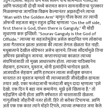
उठुन दिसला. सहारा कप मध्ये सलग पाच सामन्यात गोलंदाजी
आणि फलंदाजी दोन्ही मध्ये करामत करुन सामनावीराचा पुरस्कार
मिळवण्याचा जागतिक विक्रम केल्यानंतर अझरुद्दीनने त्याचा
"Man with the Golden Arm" म्हणुन गौरव केला तर त्याची
ऑफची सहजता बघुन राहुल द्रविड म्हणाला "On the off side,
first there is God, then there is Ganguly." मी थोडी
सुधारणा करु इच्छितो. "Sourav Ganguly is the God of
Offside." त्याच्या या सहजतेमुळेच असेल कदाचित पण लोकांचा
असा गैरसमज झाला असावा की त्याला लेगल खेळता येत नाही.
मधुबालाचे देखील थोडेफार असेच व्हायचे. तिच्या सौंदर्यामुळे तिचा
अभिनय झाकोळुन जायचा. कप्तानपदाच्या काळात त्याच्या
संघमित्रांसाठी तो मुख्य आधारस्तंभ होता. त्याच्या पाठिब्यानेच
सेहवाग, हरभजन, युवराज, धोनी इत्यांदींचे भागोदय झाले.
आजघडील सेहवाग आणि हरभजन त्याला सर्वोत्कृष्ट कप्तान
मानतात तर युवराज म्हणतो मी त्याच्यासाठी जीवदेखील द्यायला
तयार आहे. एका फलंदाजाची फलंदाजी बघुन दादा म्हणाला "इसे
देखो. एक दिन ये बडा नाम कमायेगा. मुझे इसे खिलाना है." तो
महेंद्रसिंग धोनी होता आणि वर्षभरात तो भारतासाठी खेळला.
गांगुलीकडे जौहरीची नजर होती. हिरे तो बरोबर टिपायचा. आणि
असे एक एक करत त्याने मोहरे टिपले, त्याच्या लष्करात जमा केले