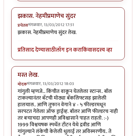
झकास. नेहमीप्रमाणेच सुंदर
मंगळवार, 13/03/2012 17:51
प्रचेतस
झकास. नेहमीप्रमाणेच सुंदर लेख.
प्रतिसाद देण्यासाठी
लॉग इन करा
किंवा
सदस्य व्हा
मस्त लेख.
मंगळवार, 13/03/2012 18:03
मोदक
गांगुली म्हणजे... किंचीत वाकून घेतलेला स्टान्स.. बॉल
टाकल्यानंतर बॅटची मोठ्या बॅकलिफ्टसह झालेली
हालचाल.. आणि तुफान वेगाने ४ - ५ फील्डरमधून
सरपटत गेलेला ऑफ ड्राईव्ह. बॉलर आणि फील्डरच नाही
तर बर्‍याचदा आपणही अविश्वासाने पाहत राहतो. :-)
1999 विश्वचषक स्पर्धेत टाँटन येथे द्रवीड आणि
गांगुल्याने लंकेची केलेली धुलाई तर अविस्मरणीय.. ते