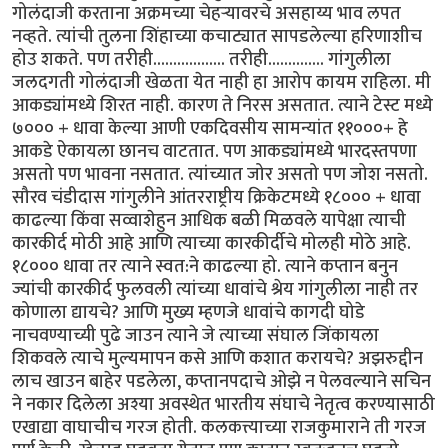
गोलंदाजी करताना अक्रमच्या चेहर्‍यावरचे असहाय्य भाव लपत
नव्हते. त्यांची तुलना शिंहाच्या कचाट्यात सापडलेल्या हरिणाशीच
होउ शकते. पण तरीही.................. तरीही.............. गांगुलीला
जलदगती गोलंदाजी खेळता येत नाही हा आरोप कायम राहिला. मी
आकड्यांमध्ये शिरत नाही. कारण ते निरस असतात. त्याने टेस्ट मध्ये
७००० + धावा केल्या आणी एकदिवसीय सामन्यांत ११०००+ हे
आकडे ऐकायला छानच वाटतात. पण आकड्यांमध्ये भारदस्तपणा
असतो पण भावना नसतात. त्यांच्यात जोर असतो पण जोश नसतो.
सौरव चंडीदास गांगुलीने आंतरराष्ट्रीय क्रिकेटमध्ये १८००० + धावा
काढल्या किंवा सव्वाशेहुन आधिक बळी मिळवले यापेक्षा त्याची
कारकीर्द मोठी आहे आणि त्याच्या कारकीर्दीचे मोलही मोठे आहे.
१८००० धावा तर त्याने स्वत:ने काढल्या हो. त्याने कप्तान बनुन
ज्यांची कारकीर्द फुलवली त्यांच्या धावांचे श्रेय गांगुलीला नाही तर
कोणाला द्यायचे? आणि मुख्य म्हणजे धावांचे कागदी घोडे
नाचवण्याच्यी पुढे जाउन त्याने जे त्याच्या संघाल जिंकायला
शिकवले त्याचे मुल्यमापन कसे आणि कशात करायचे? अझरुद्दीन
लाच खाउन बाहेर पडलेला, कप्तानपदाचे ओझे न पेलवल्याने सचिन
ने नकार दिलेला अश्या अवस्थेत भारतीय संघाचे नेतृत्व करण्यासाठी
एखाद्या वाघाचीच गरज होती. कलकत्त्याच्या राजकुमाराने ती गरज