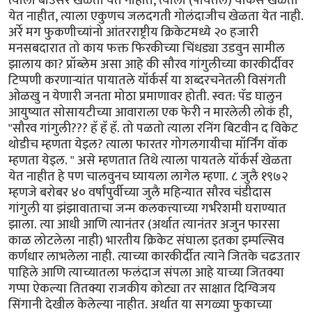
त्याला बाउंसर खेळता येत नाहीत, त्याला (पायतले) यॉर्कर्स खेळता
येत नाहीत, त्याला एकुणच जलदगती गोलंदाजीच खेळता येत नाही.
अर्रे मग फुकणीच्यांनो आंतरराष्ट्रीय क्रिकेटमध्ये २० हजारी
मनसबदारात तो काय फक्त फिरकीच्या चिंधड्या उडवुन सामील
झालाय का? प्रॉब्लेम असा आहे की सौरव गांगुलीच्या कारकीर्दीवर
टिप्पणी करणार्‍यांत पायातले यॉर्कर्स या शब्दरचनेतली विसंगती
ओळखु न येणारी जनता मोठा प्रमाणावर होती. स्वत: पॅड घालुन
आयुष्यात सोसायटीच्या आवाराला एक फेरी न मारलेली लोकं ही,
"सौरव गांगुली??? हॅ हॅ हॅ. तो पळतो त्याला रनिंग बिटवीन द विकेट
थोडीच म्हणता येइल? त्याला फारतर गोगलगायीचा मॉर्निंग वॉक
म्हणता येइल. " असे म्हणतात तिथे त्याला पायतले यॉर्कर्स खेळता
येत नाहीत हे पण चालवुनच घ्यायला लागेल म्हणा. ८ जुलै १९७२
म्हणजे बरोबर ४० वर्षांपुर्वीच्या जुलै महिन्यात सौरव चंडीदास
गांगुली या झंझावाताचा जन्म कलकत्त्याच्या गर्भरेशमी घराण्यात
झाला. त्या आधी आणि त्यानंतर (अर्थात त्यानंतर अजुन फारसा
काळ लोटलेला नाही) भारतीय क्रिकेट संघाला इतका इम्पल्सिव
कर्णधार लाभलेला नाही. त्याच्या कारकीर्दीत त्याने जितके चढउतार
पाहिले आणि त्याच्यातला फलंदाज संपला आहे याच्या जितक्या
गप्पा ऐकल्या तितक्या राजकीय कोट्या तर साक्षात दिग्विजय
सिंगानी देखील केलेल्या नाहीत. अर्थात या सगळ्या फुकाच्या