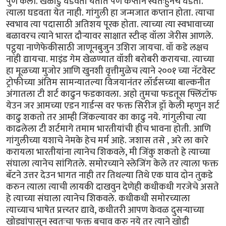
पुर्ण केली. खेळाडु घडवता येतात पण कप्तान स्वतःहुनच घडतो.
त्याला घडवता येत नाही. गांगुली हा जन्मजात कप्तान होता. त्याचा
स्वभाव त्या पदासाठी अतिशय पूरक होता. त्याच्या त्या स्वभावाच्या
बळावरच त्याने भारत दौर्‍यावर साक्षात स्टीव्ह वॉला जेरीस आणले.
पट्ठ्या नाणेफेकीसाठी जाणूनबुजुन उशिरा जायचा. वॉ कडे लक्षच
नाही द्यायचा. माइंड गेम खेळण्यात वॉशी बरोबरी करायचा. त्याच्या
हा मूळच्या मुजोर आणि खुनशी वृत्तीमुळेच त्याने २००१ च्या नॅटवेस्ट
ट्रोफीच्या अंतिम सामन्यातल्या विजयानंतर लॉर्डसच्या बाल्कनीत
अंगातला टी शर्ट काढुन फडकावला. अहो तुमचा फडतूस फ्लिंटॉफ
येउन जर आमच्या एडन गार्डन्स वर फक्त सिरीज ड्रॉ केली म्हणुन शर्ट
काढु शकतो तर आम्ही जिंकल्यावर का काढु नये. गांगुलीचा त्या
काढलेला टी शर्टमागे तमाम भारतीयांची हीच भावना होती. आणि
गांगुलीच्या यशाचे नेमके हेच मर्म आहे. जशास तसे , अरे ला कारे
करायला भारतीयांना त्यानेच शिकवले, मी जिंकु शकतो हे त्याच्या
संघाला त्यानेच सांगितले. समोरच्याने स्लेजिंग केले तर त्याला फक्त
बॅटने उत्तर देउन भागत नाही तर तिथल्या तिथे एक घाव दोन तुकडे
करुन त्याला त्याची लायकी दाखवुन देणेही कधीकधी गरजेचे असते
हे त्याच्या संघाला त्यानेच शिकवले. कधीकधी समोरच्याला
त्याच्याच भाषेत प्रत्त्य्तर द्यावे, कधीतरी आपण केवळ दुसर्‍याच्या
खोड्यांपासुन स्वतःचा फक्त बचाव करु नये तर त्याने खोडी