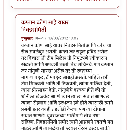
कप्तान कोण आहे यावर
निवडसमिती
मंगळवार, 13/03/2012 18:02
मृत्युन्जय
In reply to
निवडसमितीचा रोल ?
by
चौकटराजा
कप्तान कोण आहे यावर निवडसमिती आणि कोच चा
रोल अवलंबुन असतो. कप्ता जर राहुल द्रविड असेल
तर बिचारा जी टीम मिळेल ती निमूटपणे स्वीकारुन
खेळतो आणि अपयशी ठरतो. तेच सचिनचे. पण कप्तान
जर गांगुली सारखा असेल तर तो स्वतःच्या
मागण्यांबद्दल, टीमबद्दल आग्रही असतो. पाहिजे तशी
टीम मिळवतो आणि ती टिकवतो, त्यांना पाठिंबा देतो,
त्यांना प्रोत्साहन देतो. गांगुलीचे वक्तव्य होते की तो
धोनीला खेळवेल आणि त्याने त्याला संघात आणवले.
त्याला सेहवाग आणि हरभजन हवे होते त्यासाठी त्याने
प्रसंगी इतर काही तडजोडी केल्या पण त्या दोघांना
संघात आणले. युवराजच्या पाठीमागे तोच उभा
राहिला. निवडसमिती समोर त्याने आग्रहाने स्वतःचे मत
मांडले आणि त्यामुळेच तो प्लेयर्स कॅप्टन ठरला. बाकी