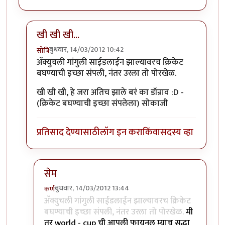
खी खी खी...
बुधवार, 14/03/2012 10:42
सोत्रि
In reply to
मस्त रे ...
by
छोटा डॉन
अ‍ॅक्युचली गांगुली साईडलाईन झाल्यावरच क्रिकेट
बघण्याची इच्छा संपली, नंतर उरला तो पोरखेळ.
खी खी खी, हे जरा अतिच झाले बरं का डॉन्राव :D -
(क्रिकेट बघण्याची इच्छा संपलेला) सोकाजी
प्रतिसाद देण्यासाठी
लॉग इन करा
किंवा
सदस्य व्हा
सेम
बुधवार, 14/03/2012 13:44
कर्ण
In reply to
खी खी खी...
by
सोत्रि
अ‍ॅक्युचली गांगुली साईडलाईन झाल्यावरच क्रिकेट
बघण्याची इच्छा संपली, नंतर उरला तो पोरखेळ.
मी
तर world - cup ची आपली फायनल म्याच सुद्धा