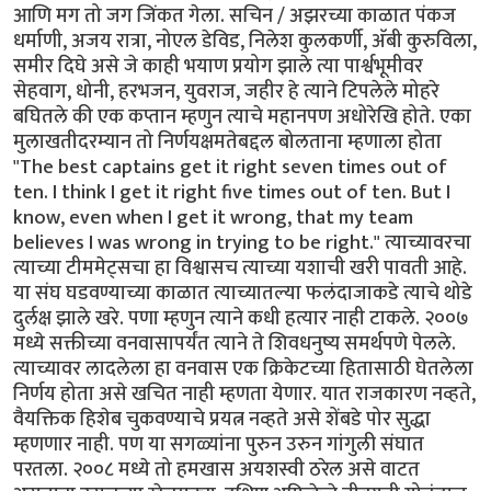
आणि मग तो जग जिंकत गेला. सचिन / अझरच्या काळात पंकज
धर्माणी, अजय रात्रा, नोएल डेविड, निलेश कुलकर्णी, अ‍ॅबी कुरुविला,
समीर दिघे असे जे काही भयाण प्रयोग झाले त्या पार्श्वभूमीवर
सेहवाग, धोनी, हरभजन, युवराज, जहीर हे त्याने टिपलेले मोहरे
बघितले की एक कप्तान म्हणुन त्याचे महानपण अधोरेखि होते. एका
मुलाखतीदरम्यान तो निर्णयक्षमतेबद्दल बोलताना म्हणाला होता
"The best captains get it right seven times out of
ten. I think I get it right five times out of ten. But I
know, even when I get it wrong, that my team
believes I was wrong in trying to be right." त्याच्यावरचा
त्याच्या टीममेट्सचा हा विश्वासच त्याच्या यशाची खरी पावती आहे.
या संघ घडवण्याच्या काळात त्याच्यातल्या फलंदाजाकडे त्याचे थोडे
दुर्लक्ष झाले खरे. पणा म्हणुन त्याने कधी हत्यार नाही टाकले. २००७
मध्ये सक्तीच्या वनवासापर्यंत त्याने ते शिवधनुष्य समर्थपणे पेलले.
त्याच्यावर लादलेला हा वनवास एक क्रिकेटच्या हितासाठी घेतलेला
निर्णय होता असे खचित नाही म्हणता येणार. यात राजकारण नव्हते,
वैयक्तिक हिशेब चुकवण्याचे प्रयत्न नव्हते असे शेंबडे पोर सुद्धा
म्हणणार नाही. पण या सगळ्यांना पुरुन उरुन गांगुली संघात
परतला. २००८ मध्ये तो हमखास अयशस्वी ठरेल असे वाटत