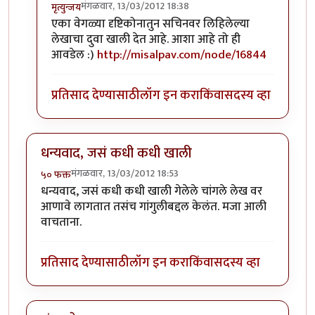
मंगळवार, 13/03/2012 18:38
मृत्युन्जय
In reply to
मस्त लेख अमोल केळकर ( अवांतर
by
अमोल के
एका वेगळ्या दृष्टिकोनातुन सचिनवर लिहिलेल्या
लेखाचा दुवा खाली देत आहे. आशा आहे तो ही
आवडेल :)
http://misalpav.com/node/16844
प्रतिसाद देण्यासाठी
लॉग इन करा
किंवा
सदस्य व्हा
धन्यवाद, जसं कधी कधी खाली
मंगळवार, 13/03/2012 18:53
५० फक्त
धन्यवाद, जसं कधी कधी खाली गेलेले चांगले लेख वर
आणावे लागतात तसंच गांगुलीबद्दल केलंत. मजा आली
वाचताना.
प्रतिसाद देण्यासाठी
लॉग इन करा
किंवा
सदस्य व्हा