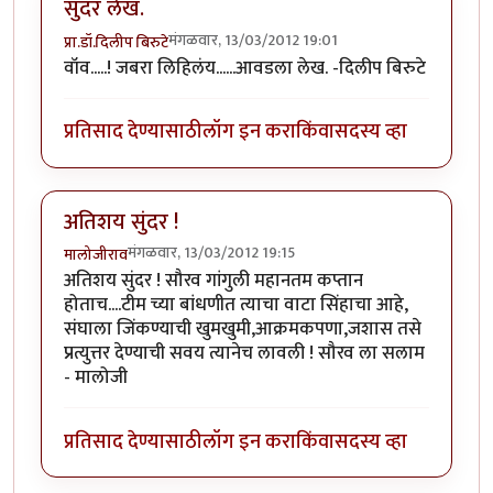
सुंदर लेख.
मंगळवार, 13/03/2012 19:01
प्रा.डॉ.दिलीप बिरुटे
वॉव.....! जबरा लिहिलंय......आवडला लेख. -दिलीप बिरुटे
प्रतिसाद देण्यासाठी
लॉग इन करा
किंवा
सदस्य व्हा
अतिशय सुंदर !
मंगळवार, 13/03/2012 19:15
मालोजीराव
अतिशय सुंदर ! सौरव गांगुली महानतम कप्तान
होताच....टीम च्या बांधणीत त्याचा वाटा सिंहाचा आहे,
संघाला जिंकण्याची खुमखुमी,आक्रमकपणा,जशास तसे
प्रत्युत्तर देण्याची सवय त्यानेच लावली ! सौरव ला सलाम
- मालोजी
प्रतिसाद देण्यासाठी
लॉग इन करा
किंवा
सदस्य व्हा