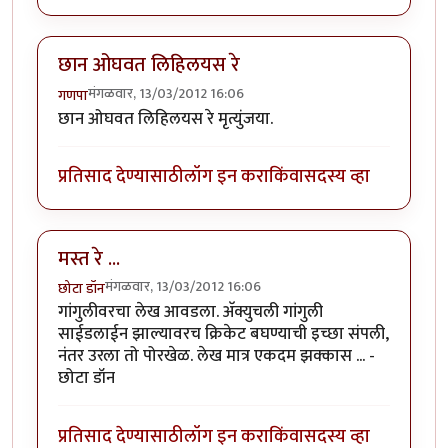
छान ओघवत लिहिलयस रे
मंगळवार, 13/03/2012 16:06
गणपा
छान ओघवत लिहिलयस रे मृत्युंजया.
प्रतिसाद देण्यासाठी
लॉग इन करा
किंवा
सदस्य व्हा
मस्त रे ...
मंगळवार, 13/03/2012 16:06
छोटा डॉन
गांगुलीवरचा लेख आवडला. अ‍ॅक्युचली गांगुली
साईडलाईन झाल्यावरच क्रिकेट बघण्याची इच्छा संपली,
नंतर उरला तो पोरखेळ. लेख मात्र एकदम झक्कास ... -
छोटा डॉन
प्रतिसाद देण्यासाठी
लॉग इन करा
किंवा
सदस्य व्हा