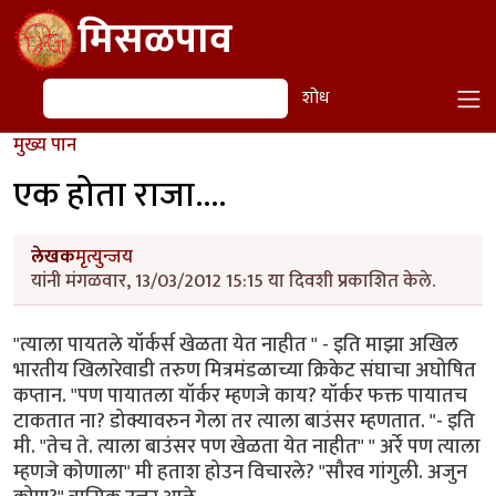
Skip to main content
मिसळपाव
शोध
शोध
मुख्य पान
एक होता राजा....
लेखक
मृत्युन्जय
यांनी मंगळवार, 13/03/2012 15:15 या दिवशी प्रकाशित केले.
"त्याला पायतले यॉर्कर्स खेळता येत नाहीत " - इति माझा अखिल
भारतीय खिलारेवाडी तरुण मित्रमंडळाच्या क्रिकेट संघाचा अघोषित
कप्तान. "पण पायातला यॉर्कर म्हणजे काय? यॉर्कर फक्त पायातच
टाकतात ना? डोक्यावरुन गेला तर त्याला बाउंसर म्हणतात. "- इति
मी. "तेच ते. त्याला बाउंसर पण खेळता येत नाहीत" " अर्रे पण त्याला
म्हणजे कोणाला" मी हताश होउन विचारले? "सौरव गांगुली. अजुन