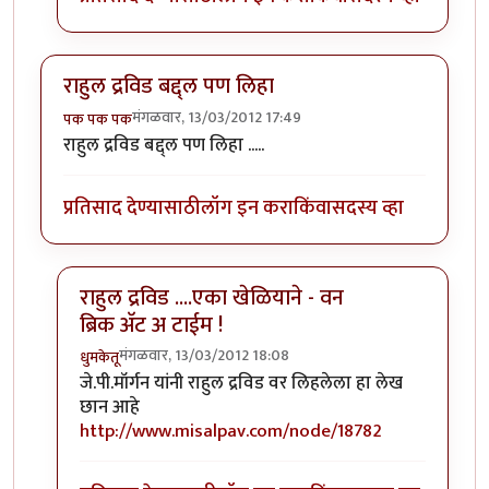
राहुल द्रविड बद्द्ल पण लिहा
मंगळवार, 13/03/2012 17:49
पक पक पक
राहुल द्रविड बद्द्ल पण लिहा .....
प्रतिसाद देण्यासाठी
लॉग इन करा
किंवा
सदस्य व्हा
राहुल द्रविड ....एका खेळियाने - वन
ब्रिक अ‍ॅट अ टाईम !
मंगळवार, 13/03/2012 18:08
धुमकेतू
In reply to
राहुल द्रविड बद्द्ल पण लिहा
by
पक पक पक
जे.पी.मॉर्गन यांनी राहुल द्रविड वर लिहलेला हा
लेख
छान आहे
http://www.misalpav.com/node/18782