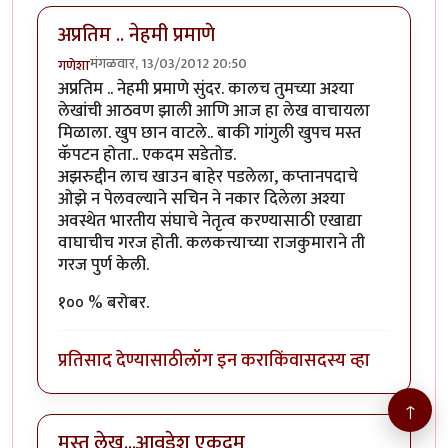
अप्रतिम .. नेहमी प्रमाणे
मंगळवार, 13/03/2012 20:50
गणेशा
अप्रतिम .. नेहमी प्रमाणे सुंदर. कालच तुमच्या अश्या
लेखांची आठवण झाली आणि आज हा लेख वाचायला
मिळाला. खुप छान वाटले.. बाकी गांगुली खुपच मस्त
कॅपटन होता.. एकदम सडेतोड.
अझरुद्दीन लाच खाउन बाहेर पडलेला, कप्तानपदाचे
ओझे न पेलवल्याने सचिन ने नकार दिलेला अश्या
अवस्थेत भारतीय संघाचे नेतृत्व करण्यासाठी एखाद्या
वाघाचीच गरज होती. कलकत्त्याच्या राजकुमाराने ती
गरज पुर्ण केली.
१०० % बरोबर.
प्रतिसाद देण्यासाठी
लॉग इन करा
किंवा
सदस्य व्हा
↑
मस्त लेख...आवडेश एकदम