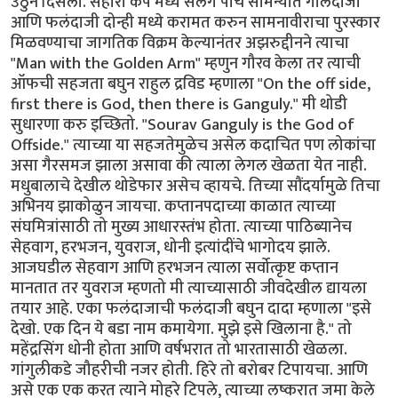
उठुन दिसला. सहारा कप मध्ये सलग पाच सामन्यात गोलंदाजी
आणि फलंदाजी दोन्ही मध्ये करामत करुन सामनावीराचा पुरस्कार
मिळवण्याचा जागतिक विक्रम केल्यानंतर अझरुद्दीनने त्याचा
"Man with the Golden Arm" म्हणुन गौरव केला तर त्याची
ऑफची सहजता बघुन राहुल द्रविड म्हणाला "On the off side,
first there is God, then there is Ganguly." मी थोडी
सुधारणा करु इच्छितो. "Sourav Ganguly is the God of
Offside." त्याच्या या सहजतेमुळेच असेल कदाचित पण लोकांचा
असा गैरसमज झाला असावा की त्याला लेगल खेळता येत नाही.
मधुबालाचे देखील थोडेफार असेच व्हायचे. तिच्या सौंदर्यामुळे तिचा
अभिनय झाकोळुन जायचा. कप्तानपदाच्या काळात त्याच्या
संघमित्रांसाठी तो मुख्य आधारस्तंभ होता. त्याच्या पाठिब्यानेच
सेहवाग, हरभजन, युवराज, धोनी इत्यांदींचे भागोदय झाले.
आजघडील सेहवाग आणि हरभजन त्याला सर्वोत्कृष्ट कप्तान
मानतात तर युवराज म्हणतो मी त्याच्यासाठी जीवदेखील द्यायला
तयार आहे. एका फलंदाजाची फलंदाजी बघुन दादा म्हणाला "इसे
देखो. एक दिन ये बडा नाम कमायेगा. मुझे इसे खिलाना है." तो
महेंद्रसिंग धोनी होता आणि वर्षभरात तो भारतासाठी खेळला.
गांगुलीकडे जौहरीची नजर होती. हिरे तो बरोबर टिपायचा. आणि
असे एक एक करत त्याने मोहरे टिपले, त्याच्या लष्करात जमा केले