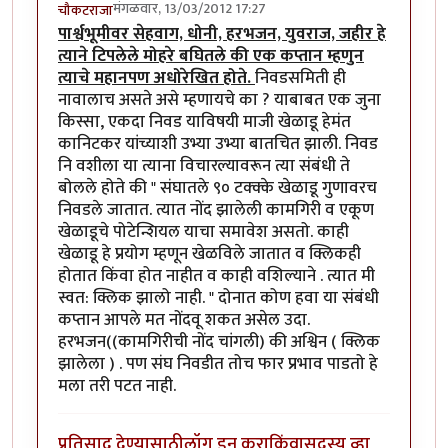
मंगळवार, 13/03/2012 17:27
चौकटराजा
पार्श्वभूमीवर सेहवाग, धोनी, हरभजन, युवराज, जहीर हे
त्याने टिपलेले मोहरे बघितले की एक कप्तान म्हणुन
त्याचे महानपण अधोरेखित होते.
निवडसमिती ही
नावालाच असते असे म्हणायचे का ? याबाबत एक जुना
किस्सा, एकदा निवड याविषयी माजी खेळाडू हेमंत
कानिटकर यांच्याशी उभ्या उभ्या बातचित झाली. निवड
नि वशीला या त्याना विचारल्यावरून त्या संबंधी ते
बोलले होते की " संघातले ९० टक्क्के खेळाडू गुणावरच
निवडले जातात. त्यात नोंद झालेली कामगिरी व एकूण
खेळाडूचे पोटेन्शियल याचा समावेश असतो. काही
खेळाडू हे प्रयोग म्हणून खेळविले जातात व क्लिकही
होतात किंवा होत नाहीत व काही वशिल्याने . त्यात मी
स्वत: क्लिक झालो नाही. " दोनात कोण हवा या संबंधी
कप्तान आपले मत नोंदवू शकत असेल उदा.
हरभजन((कामगिरीची नोंद चांगली) की अश्विन ( क्लिक
झालेला ) . पण संघ निवडीत तोच फार प्रभाव पाडतो हे
मला तरी पटत नाही.
प्रतिसाद देण्यासाठी
लॉग इन करा
किंवा
सदस्य व्हा