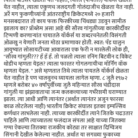
त्याला बाउंसर खेळता येत नाहीत, त्याला (पायतले) यॉर्कर्स खेळता
येत नाहीत, त्याला एकुणच जलदगती गोलंदाजीच खेळता येत नाही.
अर्रे मग फुकणीच्यांनो आंतरराष्ट्रीय क्रिकेटमध्ये २० हजारी
मनसबदारात तो काय फक्त फिरकीच्या चिंधड्या उडवुन सामील
झालाय का? प्रॉब्लेम असा आहे की सौरव गांगुलीच्या कारकीर्दीवर
टिप्पणी करणार्‍यांत पायातले यॉर्कर्स या शब्दरचनेतली विसंगती
ओळखु न येणारी जनता मोठा प्रमाणावर होती. स्वत: पॅड घालुन
आयुष्यात सोसायटीच्या आवाराला एक फेरी न मारलेली लोकं ही,
"सौरव गांगुली??? हॅ हॅ हॅ. तो पळतो त्याला रनिंग बिटवीन द विकेट
थोडीच म्हणता येइल? त्याला फारतर गोगलगायीचा मॉर्निंग वॉक
म्हणता येइल. " असे म्हणतात तिथे त्याला पायतले यॉर्कर्स खेळता
येत नाहीत हे पण चालवुनच घ्यायला लागेल म्हणा. ८ जुलै १९७२
म्हणजे बरोबर ४० वर्षांपुर्वीच्या जुलै महिन्यात सौरव चंडीदास
गांगुली या झंझावाताचा जन्म कलकत्त्याच्या गर्भरेशमी घराण्यात
झाला. त्या आधी आणि त्यानंतर (अर्थात त्यानंतर अजुन फारसा
काळ लोटलेला नाही) भारतीय क्रिकेट संघाला इतका इम्पल्सिव
कर्णधार लाभलेला नाही. त्याच्या कारकीर्दीत त्याने जितके चढउतार
पाहिले आणि त्याच्यातला फलंदाज संपला आहे याच्या जितक्या
गप्पा ऐकल्या तितक्या राजकीय कोट्या तर साक्षात दिग्विजय
सिंगानी देखील केलेल्या नाहीत. अर्थात या सगळ्या फुकाच्या