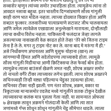
होता. इतिहासात प्रथमच एक भारतीय खेळाडु तु शेर तर मी
सव्वाशेर म्हणुन त्यांच्या समोर उभारहिला होता. त्यामुळेच त्यांना तो
आवडत नसावा बहुधा. इतर भारतीय दिग्ग्जांप्रमाणे सौरव गांगुली
काही वरण भात मॉडेल नव्हता. त्याच्या डोळ्यात विखार होता आणि
शब्दात फुत्कार. तलवारीच्या पात्याप्रमाणे सटासट जीभ चालवायला
आणि जमेल त्यावेळेस एखाद्याला अनुल्लेखाने मारायला, दोन्हीलाही
त्याचा कधीच विरोध नव्हता. पाकिस्तानी फलंदाज जेव्हा लागले
असल्याच्या नावाखाली वेळ काढत होते तेव्हा "तेरे को जितना टाइम
लेना है ले ले. मगर तु टाइम नोट कर ले. वरना बाद मे मरुंगा मै ही."
असे निर्धोकपण अंपायरला आणि युसुफ योहाना (खान) ला
सांगण्याची हिंमत आणि सडेतोडपणा त्याच्याकडे होता. त्यामुळे
सौरव गांगुली मिडीयाचा आणी क्रिटिक्सचा लेस फेवर्ड बॉय होता.
त्यामुळेच त्याला बाउंसर्स खेळणे जमत नाही, शोएब अख्तर समोर
तो नाचतो वगैरे टीका त्याच्यावर लगेच झाली. त्याच शोएब अख्तरने
सचिनच्याही तिन्ही यष्ट्या पहिल्याच चेंडुवर उडवल्या होत्या.
सचिनवर टीका नाही झाली. पण नंतर शोएब, अक्रम, वकार या
त्रिकुटाच्या मार्‍यासमोर एडलेड मध्ये गांगुलीने शतक टोकुन देखील
त्याच्यावरचा कलंक मात्र पुसला गेला नाही. या सामन्यात ऑफला
७ क्षेत्ररक्षक लावुन अक्रमने गोलंदाजी केली आणि त्या सात
जणांमध्ये गॅप्स शोधुन शोधुन गांगुलीने चेंडु सीमेपार धाडले. त्याला