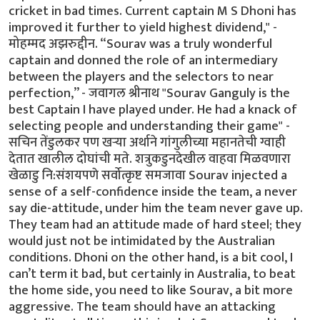
cricket in bad times. Current captain M S Dhoni has
improved it further to yield highest dividend," -
मोहम्मद अझरुद्दीन. “Sourav was a truly wonderful
captain and donned the role of an intermediary
between the players and the selectors to near
perfection,” - जवागल श्रीनाथ "Sourav Ganguly is the
best Captain I have played under. He had a knack of
selecting people and understanding their game" -
सचिन तेंडुलकर पण खर्‍या अर्थाने गांगुलीच्या महानतेची ग्वाही
देतात खालील दोघांची मते. शत्रुकडुनदेखील वाहवा मिळवणारा
खेळाडु नि:संशयपणे सर्वोत्कृष्ट समजावा Sourav injected a
sense of a self-confidence inside the team, a never
say die-attitude, under him the team never gave up.
They team had an attitude made of hard steel; they
would just not be intimidated by the Australian
conditions. Dhoni on the other hand, is a bit cool, I
can’t term it bad, but certainly in Australia, to beat
the home side, you need to like Sourav, a bit more
aggressive. The team should have an attacking