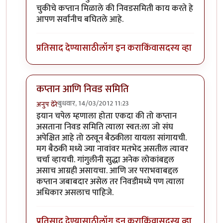
चुकीचे कप्तान मिळाले की निवडसमिती काय करते हे
आपण सर्वांनीच बघितले आहे.
प्रतिसाद देण्यासाठी
लॉग इन करा
किंवा
सदस्य व्हा
कप्तान आणि निवड समिति
बुधवार, 14/03/2012 11:23
अनुप ढेरे
In reply to
निवडसमितीचा रोल ?
by
चौकटराजा
इयान चपेल म्हणाला होता एकदा की तो कप्तान
असताना निवड समिति त्याला स्वत:ला जो संघ
अपेक्षित आहे तो ठरवून बैठकीला यायला सांगायची.
मग बैठकी मध्ये ज्या नावांवर मतभेद असतील त्यावर
चर्चा व्हायची. गांगुलीनी सुद्धा अनेक लोकांबद्दल
असाच आग्रही असायचा. आणि जर पराभवाबद्दल
कप्तान जबाबदार असेल तर निवडीमध्ये पण त्याला
अधिकार असलाच पाहिजे.
प्रतिसाद देण्यासाठी
लॉग इन करा
किंवा
सदस्य व्हा