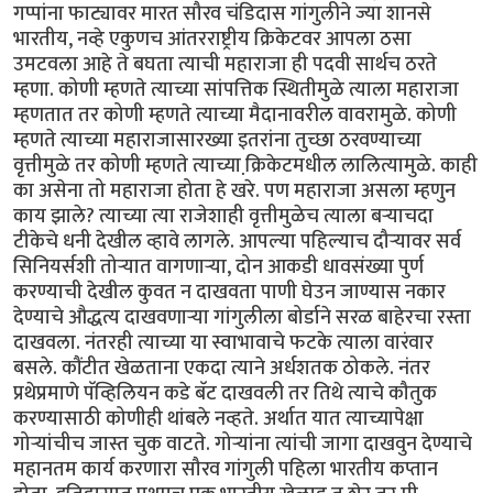
गप्पांना फाट्यावर मारत सौरव चंडिदास गांगुलीने ज्या शानसे
भारतीय, नव्हे एकुणच आंतरराष्ट्रीय क्रिकेटवर आपला ठसा
उमटवला आहे ते बघता त्याची महाराजा ही पदवी सार्थच ठरते
म्हणा. कोणी म्हणते त्याच्या सांपत्तिक स्थितीमुळे त्याला महाराजा
म्हणतात तर कोणी म्हणते त्याच्या मैदानावरील वावरामुळे. कोणी
म्हणते त्याच्या महाराजासारख्या इतरांना तुच्छा ठरवण्याच्या
वृत्तीमुळे तर कोणी म्हणते त्याच्या क्रि़केटमधील लालित्यामुळे. काही
का असेना तो महाराजा होता हे खरे. पण महाराजा असला म्हणुन
काय झाले? त्याच्या त्या राजेशाही वृत्तीमुळेच त्याला बर्‍याचदा
टीकेचे धनी देखील व्हावे लागले. आपल्या पहिल्याच दौर्‍यावर सर्व
सिनियर्सशी तोर्‍यात वागणार्‍या, दोन आकडी धावसंख्या पुर्ण
करण्याची देखील कुवत न दाखवता पाणी घेउन जाण्यास नकार
देण्याचे औद्धत्य दाखवणार्‍या गांगुलीला बोर्डाने सरळ बाहेरचा रस्ता
दाखवला. नंतरही त्याच्या या स्वाभावाचे फटके त्याला वारंवार
बसले. कौंटीत खेळताना एकदा त्याने अर्धशतक ठोकले. नंतर
प्रथेप्रमाणे पॅव्हिलियन कडे बॅट दाखवली तर तिथे त्याचे कौतुक
करण्यासाठी कोणीही थांबले नव्हते. अर्थात यात त्याच्यापेक्षा
गोर्‍यांचीच जास्त चुक वाटते. गोर्‍यांना त्यांची जागा दाखवुन देण्याचे
महानतम कार्य करणारा सौरव गांगुली पहिला भारतीय कप्तान