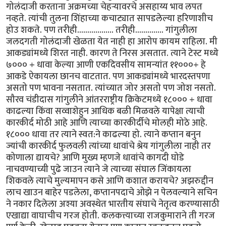
गोलंदाजी करताना अक्रमच्या चेहर्‍यावरचे असहाय्य भाव लपत
नव्हते. त्यांची तुलना शिंहाच्या कचाट्यात सापडलेल्या हरिणाशीच
होउ शकते. पण तरीही.................. तरीही.............. गांगुलीला
जलदगती गोलंदाजी खेळता येत नाही हा आरोप कायम राहिला. मी
आकड्यांमध्ये शिरत नाही. कारण ते निरस असतात. त्याने टेस्ट मध्ये
७००० + धावा केल्या आणी एकदिवसीय सामन्यांत ११०००+ हे
आकडे ऐकायला छानच वाटतात. पण आकड्यांमध्ये भारदस्तपणा
असतो पण भावना नसतात. त्यांच्यात जोर असतो पण जोश नसतो.
सौरव चंडीदास गांगुलीने आंतरराष्ट्रीय क्रिकेटमध्ये १८००० + धावा
काढल्या किंवा सव्वाशेहुन आधिक बळी मिळवले यापेक्षा त्याची
कारकीर्द मोठी आहे आणि त्याच्या कारकीर्दीचे मोलही मोठे आहे.
१८००० धावा तर त्याने स्वत:ने काढल्या हो. त्याने कप्तान बनुन
ज्यांची कारकीर्द फुलवली त्यांच्या धावांचे श्रेय गांगुलीला नाही तर
कोणाला द्यायचे? आणि मुख्य म्हणजे धावांचे कागदी घोडे
नाचवण्याच्यी पुढे जाउन त्याने जे त्याच्या संघाल जिंकायला
शिकवले त्याचे मुल्यमापन कसे आणि कशात करायचे? अझरुद्दीन
लाच खाउन बाहेर पडलेला, कप्तानपदाचे ओझे न पेलवल्याने सचिन
ने नकार दिलेला अश्या अवस्थेत भारतीय संघाचे नेतृत्व करण्यासाठी
एखाद्या वाघाचीच गरज होती. कलकत्त्याच्या राजकुमाराने ती गरज