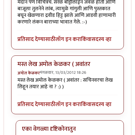
मैदान पण विचित्रच. सरळ बौंड्रीलाईन जवळ होती आणि
बाजूला तुलनेने लांब, त्यामुळे गांगुली आणि पुस्तकात
बघून खेळणारा द्रवीड हिट्ट झाले आणि आडवी हाणामारी
करणारे लंकन बाराच्या भावात गेले. :-)
प्रतिसाद देण्यासाठी
लॉग इन करा
किंवा
सदस्य व्हा
मस्त लेख अमोल केळकर ( अवांतर
मंगळवार, 13/03/2012 18:26
अमोल केळकर
मस्त लेख अमोल केळकर ( अवांतर : सचिनवरचा लेख
लिहून तयार आहे ना ? :) )
प्रतिसाद देण्यासाठी
लॉग इन करा
किंवा
सदस्य व्हा
एका वेगळ्या दृष्टिकोनातुन