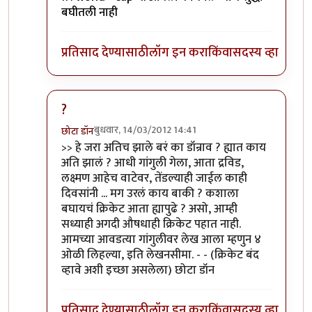
बघीतली नाही
प्रतिसाद देण्यासाठी
लॉग इन करा
किंवा
सदस्य व्हा
?
बुधवार, 14/03/2012 14:41
छोटा डॉन
In reply to
खी खी खी...
by
सोत्रि
>> हे जरा अतिच झाले बरं का डॉन्राव ? ह्यात काय
अति झालं ? आधी गांगुली गेला, आता द्रविड,
लक्ष्मण आहेच वाटेवर, तेंडल्याही जाईल काही
दिवसांनी ... मग उरलं काय बाकी ? कशाला
बघायचं क्रिकेट आता ह्यापुढे ? असो, आम्ही
सध्याही अगदी औषधाही क्रिकेट पहात नाही.
आमच्या आवडत्या गांगुलीवर लेख आला म्हणुन ४
ओळी लिहल्या, इति लेखनसीमा. - - (क्रिकेट बंद
व्हावे अशी इच्छा असलेला) छोटा डॉन
प्रतिसाद देण्यासाठी
लॉग इन करा
किंवा
सदस्य व्हा