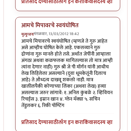
प्रतिसाद देण्यासाठी
लॉग इन करा
किंवा
सदस्य व्हा
आमचे मिपावरचे स्वयंघोषित
मंगळवार, 13/03/2012 18:42
मृत्युन्जय
In reply to
राहुल द्रविड बद्द्ल पण लिहा
by
पक पक पक
आमचे मिपावरचे स्वयंघोषित (म्हणजे ते गुरु आहेत
असे आम्हीच घोषित केले आहे. एकलव्याने गुरु
द्रोणांना गुरु मानले होते तसे. अर्थात जेपींनी आम्हाला
अंगठा अथवा कळफलक मागितल्यास तो मात्र आम्ही
त्यांना देणार नाही) गुरु श्री जे पी मॉर्गन यांनी आधीच
लेख लिहिलेला असल्याने (दुवा धूमकेतूंनी दिलाच
आहे) ते औध्दत्य दाखवू शकलो नाही. मात्र
खालीलपैकी कोणाच्या लिंका (अथवा लेख) हव्या
असल्यास जरुर सांगावे: १. अनिल कुंबळे २. व्हिवियन
रिचर्ड्स ३. इम्रान खान ४. ग्लेन मॅक्ग्रा ५. सचिन
तेंडुलकर ६. रिकी पॉण्टिंग
प्रतिसाद देण्यासाठी
लॉग इन करा
किंवा
सदस्य व्हा