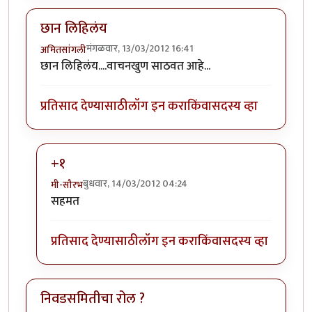
छान लिहिलंय
मंगळवार, 13/03/2012 16:41
अमितसांगली
छान लिहिलंय....वाचनखुण साठवत आहे...
प्रतिसाद देण्यासाठी
लॉग इन करा
किंवा
सदस्य व्हा
+१
बुधवार, 14/03/2012 04:24
मी-सौरभ
In reply to
छान लिहिलंय
by
अमितसांगली
सहमत
प्रतिसाद देण्यासाठी
लॉग इन करा
किंवा
सदस्य व्हा
निवडसमितीचा रोल ?