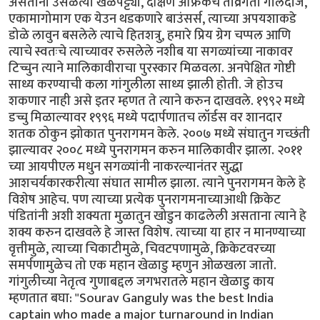
असताना उसळत्या खेळपट्ट्या, दक्षिण अफ्रिकेचे तीव्रगती गोलंदाज,
एकामागोमाग एक येउन थडकणारे बाउंसर्स, त्याच्या अपयशाकडे
डोळे लावुन बसलेले त्याचे हितशत्रु, हमारे प्रिय ग्रेग चप्पल आणि
त्याचे स्वतःचे त्याच्यावर रुसलेले नशीब या सगळ्यांच्या नाकावर
टिच्चुन त्याने मालिकावीराचा पुरस्कार मिळवला. अनपेक्षित गोष्टी
साध्य करण्याची कला गांगुलीला साध्य झाली होती. जे होउच
शकणार नाही असे इतर म्हणत ते त्याने करुन दाखवले. १९९२ मध्ये
डच्चु मिळाल्यावर १९९६ मध्ये पदार्पणातच लॉर्डस वर शानदार
शतक ठोकुन झोकात पुनरागमन केले. २००७ मध्ये संघातुन गच्छंती
झाल्यावर २००८ मध्ये पुनरागमन करुन मालिकावीर झाला. २०११
च्या आयपीएल मधुन सगळ्यांनी नाकरल्यानंतर सुद्धा
आशचर्यकारकरीत्या संघात सामील झाला. त्याने पुनरागमन केले हे
विशेष आहेच. पण त्याच्या प्रत्येक पुनरागमनाच्याआधी क्रिकेट
पंडितांनी अशी शक्यता मुळातुन खोडुन काढलेली असताना त्याने हे
शक्य करुन दाखवले हे जास्त विशेष. त्याच्या या हार न मानण्याच्या
वृत्तीमुळे, त्याच्या चिकाटीमुळे, चिवटपणामुळे, क्रिकेटवरच्या
समर्पणामुळेच तो एक महान खेळाडु म्हणुन ओळखला जातो.
गांगुलीच्या नेतृत्व गुणाबद्दल जगभरातले महान खेळाडु काय
म्हणतात बघा: "Sourav Ganguly was the best India
captain who made a major turnaround in Indian