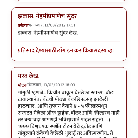
झकास. नेहमीप्रमाणेच सुंदर
मंगळवार, 13/03/2012 17:51
प्रचेतस
झकास. नेहमीप्रमाणेच सुंदर लेख.
प्रतिसाद देण्यासाठी
लॉग इन करा
किंवा
सदस्य व्हा
मस्त लेख.
मंगळवार, 13/03/2012 18:03
मोदक
गांगुली म्हणजे... किंचीत वाकून घेतलेला स्टान्स.. बॉल
टाकल्यानंतर बॅटची मोठ्या बॅकलिफ्टसह झालेली
हालचाल.. आणि तुफान वेगाने ४ - ५ फील्डरमधून
सरपटत गेलेला ऑफ ड्राईव्ह. बॉलर आणि फील्डरच नाही
तर बर्‍याचदा आपणही अविश्वासाने पाहत राहतो. :-)
1999 विश्वचषक स्पर्धेत टाँटन येथे द्रवीड आणि
गांगुल्याने लंकेची केलेली धुलाई तर अविस्मरणीय.. ते