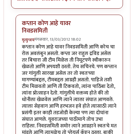
कप्तान कोण आहे यावर
निवडसमिती
मंगळवार, 13/03/2012 18:02
मृत्युन्जय
In reply to
निवडसमितीचा रोल ?
by
चौकटराजा
कप्तान कोण आहे यावर निवडसमिती आणि कोच चा
रोल अवलंबुन असतो. कप्ता जर राहुल द्रविड असेल
तर बिचारा जी टीम मिळेल ती निमूटपणे स्वीकारुन
खेळतो आणि अपयशी ठरतो. तेच सचिनचे. पण कप्तान
जर गांगुली सारखा असेल तर तो स्वतःच्या
मागण्यांबद्दल, टीमबद्दल आग्रही असतो. पाहिजे तशी
टीम मिळवतो आणि ती टिकवतो, त्यांना पाठिंबा देतो,
त्यांना प्रोत्साहन देतो. गांगुलीचे वक्तव्य होते की तो
धोनीला खेळवेल आणि त्याने त्याला संघात आणवले.
त्याला सेहवाग आणि हरभजन हवे होते त्यासाठी त्याने
प्रसंगी इतर काही तडजोडी केल्या पण त्या दोघांना
संघात आणले. युवराजच्या पाठीमागे तोच उभा
राहिला. निवडसमिती समोर त्याने आग्रहाने स्वतःचे मत
मांडले आणि त्यामुळेच तो प्लेयर्स कॅप्टन ठरला. बाकी