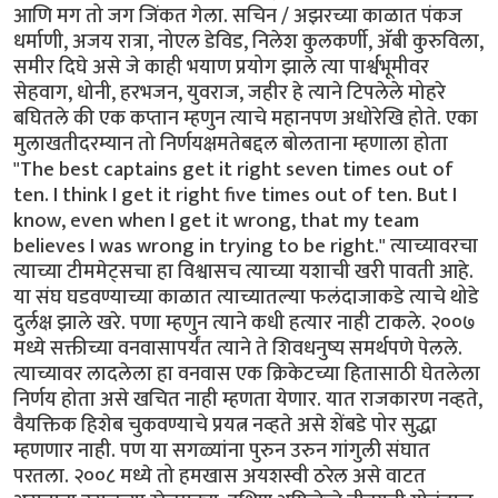
आणि मग तो जग जिंकत गेला. सचिन / अझरच्या काळात पंकज
धर्माणी, अजय रात्रा, नोएल डेविड, निलेश कुलकर्णी, अ‍ॅबी कुरुविला,
समीर दिघे असे जे काही भयाण प्रयोग झाले त्या पार्श्वभूमीवर
सेहवाग, धोनी, हरभजन, युवराज, जहीर हे त्याने टिपलेले मोहरे
बघितले की एक कप्तान म्हणुन त्याचे महानपण अधोरेखि होते. एका
मुलाखतीदरम्यान तो निर्णयक्षमतेबद्दल बोलताना म्हणाला होता
"The best captains get it right seven times out of
ten. I think I get it right five times out of ten. But I
know, even when I get it wrong, that my team
believes I was wrong in trying to be right." त्याच्यावरचा
त्याच्या टीममेट्सचा हा विश्वासच त्याच्या यशाची खरी पावती आहे.
या संघ घडवण्याच्या काळात त्याच्यातल्या फलंदाजाकडे त्याचे थोडे
दुर्लक्ष झाले खरे. पणा म्हणुन त्याने कधी हत्यार नाही टाकले. २००७
मध्ये सक्तीच्या वनवासापर्यंत त्याने ते शिवधनुष्य समर्थपणे पेलले.
त्याच्यावर लादलेला हा वनवास एक क्रिकेटच्या हितासाठी घेतलेला
निर्णय होता असे खचित नाही म्हणता येणार. यात राजकारण नव्हते,
वैयक्तिक हिशेब चुकवण्याचे प्रयत्न नव्हते असे शेंबडे पोर सुद्धा
म्हणणार नाही. पण या सगळ्यांना पुरुन उरुन गांगुली संघात
परतला. २००८ मध्ये तो हमखास अयशस्वी ठरेल असे वाटत