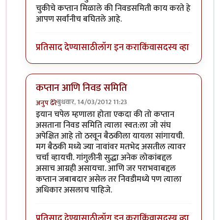
चुकीचे कप्तान मिळाले की निवडसमिती काय करते हे
आपण सर्वांनीच बघितले आहे.
प्रतिसाद देण्यासाठी
लॉग इन करा
किंवा
सदस्य व्हा
कप्तान आणि निवड समिति
बुधवार, 14/03/2012 11:23
अनुप ढेरे
In reply to
निवडसमितीचा रोल ?
by
चौकटराजा
इयान चपेल म्हणाला होता एकदा की तो कप्तान
असताना निवड समिति त्याला स्वत:ला जो संघ
अपेक्षित आहे तो ठरवून बैठकीला यायला सांगायची.
मग बैठकी मध्ये ज्या नावांवर मतभेद असतील त्यावर
चर्चा व्हायची. गांगुलीनी सुद्धा अनेक लोकांबद्दल
असाच आग्रही असायचा. आणि जर पराभवाबद्दल
कप्तान जबाबदार असेल तर निवडीमध्ये पण त्याला
अधिकार असलाच पाहिजे.
प्रतिसाद देण्यासाठी
लॉग इन करा
किंवा
सदस्य व्हा