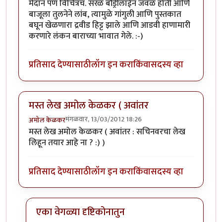
मैदान पण विचित्रच. सरळ बौंड्रीलाईन जवळ होती आणि
बाजूला तुलनेने लांब, त्यामुळे गांगुली आणि पुस्तकात
बघून खेळणारा द्रवीड हिट्ट झाले आणि आडवी हाणामारी
करणारे लंकन बाराच्या भावात गेले. :-)
प्रतिसाद देण्यासाठी
लॉग इन करा
किंवा
सदस्य व्हा
मस्त लेख अमोल केळकर ( अवांतर
मंगळवार, 13/03/2012 18:26
अमोल केळकर
मस्त लेख अमोल केळकर ( अवांतर : सचिनवरचा लेख
लिहून तयार आहे ना ? :) )
प्रतिसाद देण्यासाठी
लॉग इन करा
किंवा
सदस्य व्हा
एका वेगळ्या दृष्टिकोनातुन