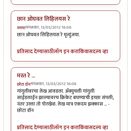
छान ओघवत लिहिलयस रे
मंगळवार, 13/03/2012 16:06
गणपा
छान ओघवत लिहिलयस रे मृत्युंजया.
प्रतिसाद देण्यासाठी
लॉग इन करा
किंवा
सदस्य व्हा
मस्त रे ...
मंगळवार, 13/03/2012 16:06
छोटा डॉन
गांगुलीवरचा लेख आवडला. अ‍ॅक्युचली गांगुली
साईडलाईन झाल्यावरच क्रिकेट बघण्याची इच्छा संपली,
नंतर उरला तो पोरखेळ. लेख मात्र एकदम झक्कास ... -
छोटा डॉन
प्रतिसाद देण्यासाठी
लॉग इन करा
किंवा
सदस्य व्हा