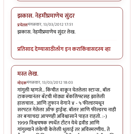
झकास. नेहमीप्रमाणेच सुंदर
मंगळवार, 13/03/2012 17:51
प्रचेतस
झकास. नेहमीप्रमाणेच सुंदर लेख.
प्रतिसाद देण्यासाठी
लॉग इन करा
किंवा
सदस्य व्हा
मस्त लेख.
मंगळवार, 13/03/2012 18:03
मोदक
गांगुली म्हणजे... किंचीत वाकून घेतलेला स्टान्स.. बॉल
टाकल्यानंतर बॅटची मोठ्या बॅकलिफ्टसह झालेली
हालचाल.. आणि तुफान वेगाने ४ - ५ फील्डरमधून
सरपटत गेलेला ऑफ ड्राईव्ह. बॉलर आणि फील्डरच नाही
तर बर्‍याचदा आपणही अविश्वासाने पाहत राहतो. :-)
1999 विश्वचषक स्पर्धेत टाँटन येथे द्रवीड आणि
गांगुल्याने लंकेची केलेली धुलाई तर अविस्मरणीय.. ते