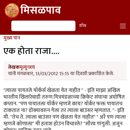
Skip to main content
मिसळपाव
शोध
शोध
मुख्य पान
एक होता राजा....
लेखक
मृत्युन्जय
यांनी मंगळवार, 13/03/2012 15:15 या दिवशी प्रकाशित केले.
"त्याला पायतले यॉर्कर्स खेळता येत नाहीत " - इति माझा अखिल
भारतीय खिलारेवाडी तरुण मित्रमंडळाच्या क्रिकेट संघाचा अघोषित
कप्तान. "पण पायातला यॉर्कर म्हणजे काय? यॉर्कर फक्त पायातच
टाकतात ना? डोक्यावरुन गेला तर त्याला बाउंसर म्हणतात. "- इति
मी. "तेच ते. त्याला बाउंसर पण खेळता येत नाहीत" " अर्रे पण त्याला
म्हणजे कोणाला" मी हताश होउन विचारले? "सौरव गांगुली. अजुन