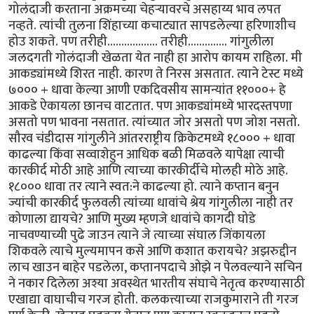
गोलंदाजी करताना अक्रमच्या चेहर्‍यावरचे असहाय्य भाव लपत
नव्हते. त्यांची तुलना शिंहाच्या कचाट्यात सापडलेल्या हरिणाशीच
होउ शकते. पण तरीही.................. तरीही.............. गांगुलीला
जलदगती गोलंदाजी खेळता येत नाही हा आरोप कायम राहिला. मी
आकड्यांमध्ये शिरत नाही. कारण ते निरस असतात. त्याने टेस्ट मध्ये
७००० + धावा केल्या आणी एकदिवसीय सामन्यांत ११०००+ हे
आकडे ऐकायला छानच वाटतात. पण आकड्यांमध्ये भारदस्तपणा
असतो पण भावना नसतात. त्यांच्यात जोर असतो पण जोश नसतो.
सौरव चंडीदास गांगुलीने आंतरराष्ट्रीय क्रिकेटमध्ये १८००० + धावा
काढल्या किंवा सव्वाशेहुन आधिक बळी मिळवले यापेक्षा त्याची
कारकीर्द मोठी आहे आणि त्याच्या कारकीर्दीचे मोलही मोठे आहे.
१८००० धावा तर त्याने स्वत:ने काढल्या हो. त्याने कप्तान बनुन
ज्यांची कारकीर्द फुलवली त्यांच्या धावांचे श्रेय गांगुलीला नाही तर
कोणाला द्यायचे? आणि मुख्य म्हणजे धावांचे कागदी घोडे
नाचवण्याच्यी पुढे जाउन त्याने जे त्याच्या संघाल जिंकायला
शिकवले त्याचे मुल्यमापन कसे आणि कशात करायचे? अझरुद्दीन
लाच खाउन बाहेर पडलेला, कप्तानपदाचे ओझे न पेलवल्याने सचिन
ने नकार दिलेला अश्या अवस्थेत भारतीय संघाचे नेतृत्व करण्यासाठी
एखाद्या वाघाचीच गरज होती. कलकत्त्याच्या राजकुमाराने ती गरज