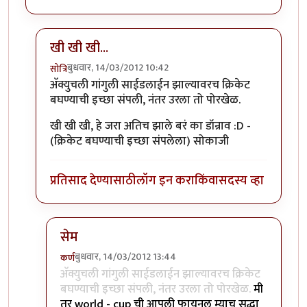
खी खी खी...
बुधवार, 14/03/2012 10:42
सोत्रि
In reply to
मस्त रे ...
by
छोटा डॉन
अ‍ॅक्युचली गांगुली साईडलाईन झाल्यावरच क्रिकेट
बघण्याची इच्छा संपली, नंतर उरला तो पोरखेळ.
खी खी खी, हे जरा अतिच झाले बरं का डॉन्राव :D -
(क्रिकेट बघण्याची इच्छा संपलेला) सोकाजी
प्रतिसाद देण्यासाठी
लॉग इन करा
किंवा
सदस्य व्हा
सेम
बुधवार, 14/03/2012 13:44
कर्ण
In reply to
खी खी खी...
by
सोत्रि
अ‍ॅक्युचली गांगुली साईडलाईन झाल्यावरच क्रिकेट
बघण्याची इच्छा संपली, नंतर उरला तो पोरखेळ.
मी
तर world - cup ची आपली फायनल म्याच सुद्धा