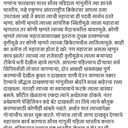
गप्पांना फाट्यावर मारत सौरव चंडिदास गांगुलीने ज्या शानसे
भारतीय, नव्हे एकुणच आंतरराष्ट्रीय क्रिकेटवर आपला ठसा
उमटवला आहे ते बघता त्याची महाराजा ही पदवी सार्थच ठरते
म्हणा. कोणी म्हणते त्याच्या सांपत्तिक स्थितीमुळे त्याला महाराजा
म्हणतात तर कोणी म्हणते त्याच्या मैदानावरील वावरामुळे. कोणी
म्हणते त्याच्या महाराजासारख्या इतरांना तुच्छा ठरवण्याच्या
वृत्तीमुळे तर कोणी म्हणते त्याच्या क्रि़केटमधील लालित्यामुळे. काही
का असेना तो महाराजा होता हे खरे. पण महाराजा असला म्हणुन
काय झाले? त्याच्या त्या राजेशाही वृत्तीमुळेच त्याला बर्‍याचदा
टीकेचे धनी देखील व्हावे लागले. आपल्या पहिल्याच दौर्‍यावर सर्व
सिनियर्सशी तोर्‍यात वागणार्‍या, दोन आकडी धावसंख्या पुर्ण
करण्याची देखील कुवत न दाखवता पाणी घेउन जाण्यास नकार
देण्याचे औद्धत्य दाखवणार्‍या गांगुलीला बोर्डाने सरळ बाहेरचा रस्ता
दाखवला. नंतरही त्याच्या या स्वाभावाचे फटके त्याला वारंवार
बसले. कौंटीत खेळताना एकदा त्याने अर्धशतक ठोकले. नंतर
प्रथेप्रमाणे पॅव्हिलियन कडे बॅट दाखवली तर तिथे त्याचे कौतुक
करण्यासाठी कोणीही थांबले नव्हते. अर्थात यात त्याच्यापेक्षा
गोर्‍यांचीच जास्त चुक वाटते. गोर्‍यांना त्यांची जागा दाखवुन देण्याचे
महानतम कार्य करणारा सौरव गांगुली पहिला भारतीय कप्तान