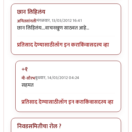
छान लिहिलंय
मंगळवार, 13/03/2012 16:41
अमितसांगली
छान लिहिलंय....वाचनखुण साठवत आहे...
प्रतिसाद देण्यासाठी
लॉग इन करा
किंवा
सदस्य व्हा
+१
बुधवार, 14/03/2012 04:24
मी-सौरभ
In reply to
छान लिहिलंय
by
अमितसांगली
सहमत
प्रतिसाद देण्यासाठी
लॉग इन करा
किंवा
सदस्य व्हा
निवडसमितीचा रोल ?