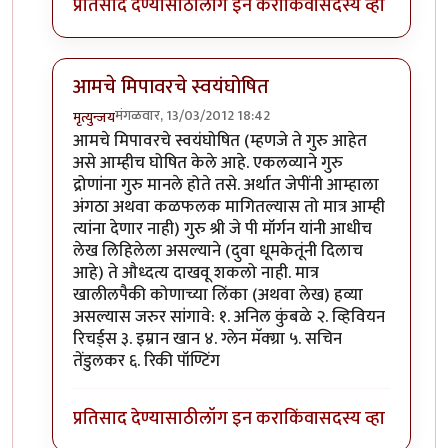
प्रतिसाद देण्यासाठी
लॉग इन करा
किंवा
सदस्य व्हा
आमचे मिपावरचे स्वयंघोषित
मंगळवार, 13/03/2012 18:42
मृत्युन्जय
In reply to
राहुल द्रविड बद्द्ल पण लिहा
by
पक पक पक
आमचे मिपावरचे स्वयंघोषित (म्हणजे ते गुरु आहेत
असे आम्हीच घोषित केले आहे. एकलव्याने गुरु
द्रोणांना गुरु मानले होते तसे. अर्थात जेपींनी आम्हाला
अंगठा अथवा कळफलक मागितल्यास तो मात्र आम्ही
त्यांना देणार नाही) गुरु श्री जे पी मॉर्गन यांनी आधीच
लेख लिहिलेला असल्याने (दुवा धूमकेतूंनी दिलाच
आहे) ते औध्दत्य दाखवू शकलो नाही. मात्र
खालीलपैकी कोणाच्या लिंका (अथवा लेख) हव्या
असल्यास जरुर सांगावे: १. अनिल कुंबळे २. व्हिवियन
रिचर्ड्स ३. इम्रान खान ४. ग्लेन मॅक्ग्रा ५. सचिन
तेंडुलकर ६. रिकी पॉण्टिंग
प्रतिसाद देण्यासाठी
लॉग इन करा
किंवा
सदस्य व्हा