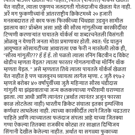
त्याला बाउंसर खेळता येत नाहीत, त्याला (पायतले) यॉर्कर्स खेळता
येत नाहीत, त्याला एकुणच जलदगती गोलंदाजीच खेळता येत नाही.
अर्रे मग फुकणीच्यांनो आंतरराष्ट्रीय क्रिकेटमध्ये २० हजारी
मनसबदारात तो काय फक्त फिरकीच्या चिंधड्या उडवुन सामील
झालाय का? प्रॉब्लेम असा आहे की सौरव गांगुलीच्या कारकीर्दीवर
टिप्पणी करणार्‍यांत पायातले यॉर्कर्स या शब्दरचनेतली विसंगती
ओळखु न येणारी जनता मोठा प्रमाणावर होती. स्वत: पॅड घालुन
आयुष्यात सोसायटीच्या आवाराला एक फेरी न मारलेली लोकं ही,
"सौरव गांगुली??? हॅ हॅ हॅ. तो पळतो त्याला रनिंग बिटवीन द विकेट
थोडीच म्हणता येइल? त्याला फारतर गोगलगायीचा मॉर्निंग वॉक
म्हणता येइल. " असे म्हणतात तिथे त्याला पायतले यॉर्कर्स खेळता
येत नाहीत हे पण चालवुनच घ्यायला लागेल म्हणा. ८ जुलै १९७२
म्हणजे बरोबर ४० वर्षांपुर्वीच्या जुलै महिन्यात सौरव चंडीदास
गांगुली या झंझावाताचा जन्म कलकत्त्याच्या गर्भरेशमी घराण्यात
झाला. त्या आधी आणि त्यानंतर (अर्थात त्यानंतर अजुन फारसा
काळ लोटलेला नाही) भारतीय क्रिकेट संघाला इतका इम्पल्सिव
कर्णधार लाभलेला नाही. त्याच्या कारकीर्दीत त्याने जितके चढउतार
पाहिले आणि त्याच्यातला फलंदाज संपला आहे याच्या जितक्या
गप्पा ऐकल्या तितक्या राजकीय कोट्या तर साक्षात दिग्विजय
सिंगानी देखील केलेल्या नाहीत. अर्थात या सगळ्या फुकाच्या