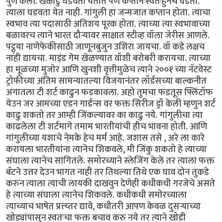
पुर्ण केली. खेळाडु घडवता येतात पण कप्तान स्वतःहुनच घडतो.
त्याला घडवता येत नाही. गांगुली हा जन्मजात कप्तान होता. त्याचा
स्वभाव त्या पदासाठी अतिशय पूरक होता. त्याच्या त्या स्वभावाच्या
बळावरच त्याने भारत दौर्‍यावर साक्षात स्टीव्ह वॉला जेरीस आणले.
पट्ठ्या नाणेफेकीसाठी जाणूनबुजुन उशिरा जायचा. वॉ कडे लक्षच
नाही द्यायचा. माइंड गेम खेळण्यात वॉशी बरोबरी करायचा. त्याच्या
हा मूळच्या मुजोर आणि खुनशी वृत्तीमुळेच त्याने २००१ च्या नॅटवेस्ट
ट्रोफीच्या अंतिम सामन्यातल्या विजयानंतर लॉर्डसच्या बाल्कनीत
अंगातला टी शर्ट काढुन फडकावला. अहो तुमचा फडतूस फ्लिंटॉफ
येउन जर आमच्या एडन गार्डन्स वर फक्त सिरीज ड्रॉ केली म्हणुन शर्ट
काढु शकतो तर आम्ही जिंकल्यावर का काढु नये. गांगुलीचा त्या
काढलेला टी शर्टमागे तमाम भारतीयांची हीच भावना होती. आणि
गांगुलीच्या यशाचे नेमके हेच मर्म आहे. जशास तसे , अरे ला कारे
करायला भारतीयांना त्यानेच शिकवले, मी जिंकु शकतो हे त्याच्या
संघाला त्यानेच सांगितले. समोरच्याने स्लेजिंग केले तर त्याला फक्त
बॅटने उत्तर देउन भागत नाही तर तिथल्या तिथे एक घाव दोन तुकडे
करुन त्याला त्याची लायकी दाखवुन देणेही कधीकधी गरजेचे असते
हे त्याच्या संघाला त्यानेच शिकवले. कधीकधी समोरच्याला
त्याच्याच भाषेत प्रत्त्य्तर द्यावे, कधीतरी आपण केवळ दुसर्‍याच्या
खोड्यांपासुन स्वतःचा फक्त बचाव करु नये तर त्याने खोडी