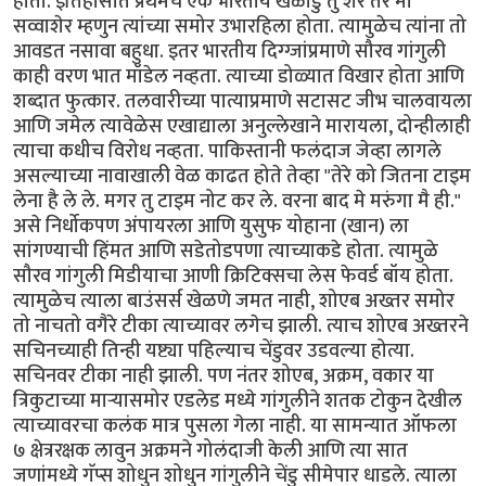
होता. इतिहासात प्रथमच एक भारतीय खेळाडु तु शेर तर मी
सव्वाशेर म्हणुन त्यांच्या समोर उभारहिला होता. त्यामुळेच त्यांना तो
आवडत नसावा बहुधा. इतर भारतीय दिग्ग्जांप्रमाणे सौरव गांगुली
काही वरण भात मॉडेल नव्हता. त्याच्या डोळ्यात विखार होता आणि
शब्दात फुत्कार. तलवारीच्या पात्याप्रमाणे सटासट जीभ चालवायला
आणि जमेल त्यावेळेस एखाद्याला अनुल्लेखाने मारायला, दोन्हीलाही
त्याचा कधीच विरोध नव्हता. पाकिस्तानी फलंदाज जेव्हा लागले
असल्याच्या नावाखाली वेळ काढत होते तेव्हा "तेरे को जितना टाइम
लेना है ले ले. मगर तु टाइम नोट कर ले. वरना बाद मे मरुंगा मै ही."
असे निर्धोकपण अंपायरला आणि युसुफ योहाना (खान) ला
सांगण्याची हिंमत आणि सडेतोडपणा त्याच्याकडे होता. त्यामुळे
सौरव गांगुली मिडीयाचा आणी क्रिटिक्सचा लेस फेवर्ड बॉय होता.
त्यामुळेच त्याला बाउंसर्स खेळणे जमत नाही, शोएब अख्तर समोर
तो नाचतो वगैरे टीका त्याच्यावर लगेच झाली. त्याच शोएब अख्तरने
सचिनच्याही तिन्ही यष्ट्या पहिल्याच चेंडुवर उडवल्या होत्या.
सचिनवर टीका नाही झाली. पण नंतर शोएब, अक्रम, वकार या
त्रिकुटाच्या मार्‍यासमोर एडलेड मध्ये गांगुलीने शतक टोकुन देखील
त्याच्यावरचा कलंक मात्र पुसला गेला नाही. या सामन्यात ऑफला
७ क्षेत्ररक्षक लावुन अक्रमने गोलंदाजी केली आणि त्या सात
जणांमध्ये गॅप्स शोधुन शोधुन गांगुलीने चेंडु सीमेपार धाडले. त्याला