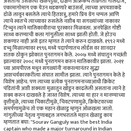
असताना उसळत्या खेळपट्ट्या, दक्षिण अफ्रिकेचे तीव्रगती गोलंदाज,
एकामागोमाग एक येउन थडकणारे बाउंसर्स, त्याच्या अपयशाकडे
डोळे लावुन बसलेले त्याचे हितशत्रु, हमारे प्रिय ग्रेग चप्पल आणि
त्याचे स्वतःचे त्याच्यावर रुसलेले नशीब या सगळ्यांच्या नाकावर
टिच्चुन त्याने मालिकावीराचा पुरस्कार मिळवला. अनपेक्षित गोष्टी
साध्य करण्याची कला गांगुलीला साध्य झाली होती. जे होउच
शकणार नाही असे इतर म्हणत ते त्याने करुन दाखवले. १९९२ मध्ये
डच्चु मिळाल्यावर १९९६ मध्ये पदार्पणातच लॉर्डस वर शानदार
शतक ठोकुन झोकात पुनरागमन केले. २००७ मध्ये संघातुन गच्छंती
झाल्यावर २००८ मध्ये पुनरागमन करुन मालिकावीर झाला. २०११
च्या आयपीएल मधुन सगळ्यांनी नाकरल्यानंतर सुद्धा
आशचर्यकारकरीत्या संघात सामील झाला. त्याने पुनरागमन केले हे
विशेष आहेच. पण त्याच्या प्रत्येक पुनरागमनाच्याआधी क्रिकेट
पंडितांनी अशी शक्यता मुळातुन खोडुन काढलेली असताना त्याने हे
शक्य करुन दाखवले हे जास्त विशेष. त्याच्या या हार न मानण्याच्या
वृत्तीमुळे, त्याच्या चिकाटीमुळे, चिवटपणामुळे, क्रिकेटवरच्या
समर्पणामुळेच तो एक महान खेळाडु म्हणुन ओळखला जातो.
गांगुलीच्या नेतृत्व गुणाबद्दल जगभरातले महान खेळाडु काय
म्हणतात बघा: "Sourav Ganguly was the best India
captain who made a major turnaround in Indian