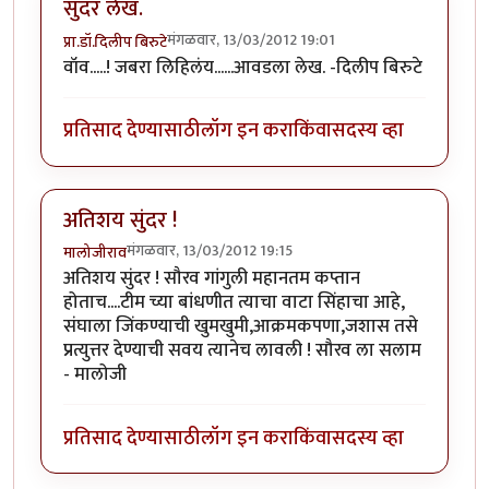
सुंदर लेख.
मंगळवार, 13/03/2012 19:01
प्रा.डॉ.दिलीप बिरुटे
वॉव.....! जबरा लिहिलंय......आवडला लेख. -दिलीप बिरुटे
प्रतिसाद देण्यासाठी
लॉग इन करा
किंवा
सदस्य व्हा
अतिशय सुंदर !
मंगळवार, 13/03/2012 19:15
मालोजीराव
अतिशय सुंदर ! सौरव गांगुली महानतम कप्तान
होताच....टीम च्या बांधणीत त्याचा वाटा सिंहाचा आहे,
संघाला जिंकण्याची खुमखुमी,आक्रमकपणा,जशास तसे
प्रत्युत्तर देण्याची सवय त्यानेच लावली ! सौरव ला सलाम
- मालोजी
प्रतिसाद देण्यासाठी
लॉग इन करा
किंवा
सदस्य व्हा