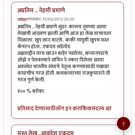
अप्रतिम .. नेहमी प्रमाणे
मंगळवार, 13/03/2012 20:50
गणेशा
अप्रतिम .. नेहमी प्रमाणे सुंदर. कालच तुमच्या अश्या
लेखांची आठवण झाली आणि आज हा लेख वाचायला
मिळाला. खुप छान वाटले.. बाकी गांगुली खुपच मस्त
कॅपटन होता.. एकदम सडेतोड.
अझरुद्दीन लाच खाउन बाहेर पडलेला, कप्तानपदाचे
ओझे न पेलवल्याने सचिन ने नकार दिलेला अश्या
अवस्थेत भारतीय संघाचे नेतृत्व करण्यासाठी एखाद्या
वाघाचीच गरज होती. कलकत्त्याच्या राजकुमाराने ती
गरज पुर्ण केली.
१०० % बरोबर.
प्रतिसाद देण्यासाठी
लॉग इन करा
किंवा
सदस्य व्हा
↑
मस्त लेख...आवडेश एकदम