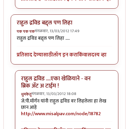
राहुल द्रविड बद्द्ल पण लिहा
मंगळवार, 13/03/2012 17:49
पक पक पक
राहुल द्रविड बद्द्ल पण लिहा .....
प्रतिसाद देण्यासाठी
लॉग इन करा
किंवा
सदस्य व्हा
राहुल द्रविड ....एका खेळियाने - वन
ब्रिक अ‍ॅट अ टाईम !
मंगळवार, 13/03/2012 18:08
धुमकेतू
In reply to
राहुल द्रविड बद्द्ल पण लिहा
by
पक पक पक
जे.पी.मॉर्गन यांनी राहुल द्रविड वर लिहलेला हा
लेख
छान आहे
http://www.misalpav.com/node/18782