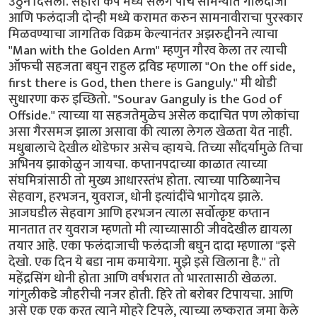
उठुन दिसला. सहारा कप मध्ये सलग पाच सामन्यात गोलंदाजी
आणि फलंदाजी दोन्ही मध्ये करामत करुन सामनावीराचा पुरस्कार
मिळवण्याचा जागतिक विक्रम केल्यानंतर अझरुद्दीनने त्याचा
"Man with the Golden Arm" म्हणुन गौरव केला तर त्याची
ऑफची सहजता बघुन राहुल द्रविड म्हणाला "On the off side,
first there is God, then there is Ganguly." मी थोडी
सुधारणा करु इच्छितो. "Sourav Ganguly is the God of
Offside." त्याच्या या सहजतेमुळेच असेल कदाचित पण लोकांचा
असा गैरसमज झाला असावा की त्याला लेगल खेळता येत नाही.
मधुबालाचे देखील थोडेफार असेच व्हायचे. तिच्या सौंदर्यामुळे तिचा
अभिनय झाकोळुन जायचा. कप्तानपदाच्या काळात त्याच्या
संघमित्रांसाठी तो मुख्य आधारस्तंभ होता. त्याच्या पाठिब्यानेच
सेहवाग, हरभजन, युवराज, धोनी इत्यांदींचे भागोदय झाले.
आजघडील सेहवाग आणि हरभजन त्याला सर्वोत्कृष्ट कप्तान
मानतात तर युवराज म्हणतो मी त्याच्यासाठी जीवदेखील द्यायला
तयार आहे. एका फलंदाजाची फलंदाजी बघुन दादा म्हणाला "इसे
देखो. एक दिन ये बडा नाम कमायेगा. मुझे इसे खिलाना है." तो
महेंद्रसिंग धोनी होता आणि वर्षभरात तो भारतासाठी खेळला.
गांगुलीकडे जौहरीची नजर होती. हिरे तो बरोबर टिपायचा. आणि
असे एक एक करत त्याने मोहरे टिपले, त्याच्या लष्करात जमा केले