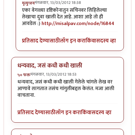
मंगळवार, 13/03/2012 18:38
मृत्युन्जय
In reply to
मस्त लेख अमोल केळकर ( अवांतर
by
अमोल के
एका वेगळ्या दृष्टिकोनातुन सचिनवर लिहिलेल्या
लेखाचा दुवा खाली देत आहे. आशा आहे तो ही
आवडेल :)
http://misalpav.com/node/16844
प्रतिसाद देण्यासाठी
लॉग इन करा
किंवा
सदस्य व्हा
धन्यवाद, जसं कधी कधी खाली
मंगळवार, 13/03/2012 18:53
५० फक्त
धन्यवाद, जसं कधी कधी खाली गेलेले चांगले लेख वर
आणावे लागतात तसंच गांगुलीबद्दल केलंत. मजा आली
वाचताना.
प्रतिसाद देण्यासाठी
लॉग इन करा
किंवा
सदस्य व्हा