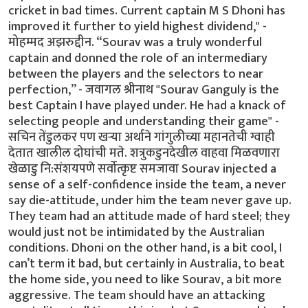
cricket in bad times. Current captain M S Dhoni has
improved it further to yield highest dividend," -
मोहम्मद अझरुद्दीन. “Sourav was a truly wonderful
captain and donned the role of an intermediary
between the players and the selectors to near
perfection,” - जवागल श्रीनाथ "Sourav Ganguly is the
best Captain I have played under. He had a knack of
selecting people and understanding their game" -
सचिन तेंडुलकर पण खर्‍या अर्थाने गांगुलीच्या महानतेची ग्वाही
देतात खालील दोघांची मते. शत्रुकडुनदेखील वाहवा मिळवणारा
खेळाडु नि:संशयपणे सर्वोत्कृष्ट समजावा Sourav injected a
sense of a self-confidence inside the team, a never
say die-attitude, under him the team never gave up.
They team had an attitude made of hard steel; they
would just not be intimidated by the Australian
conditions. Dhoni on the other hand, is a bit cool, I
can’t term it bad, but certainly in Australia, to beat
the home side, you need to like Sourav, a bit more
aggressive. The team should have an attacking