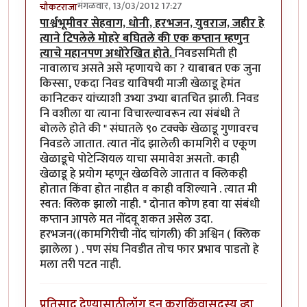
मंगळवार, 13/03/2012 17:27
चौकटराजा
पार्श्वभूमीवर सेहवाग, धोनी, हरभजन, युवराज, जहीर हे
त्याने टिपलेले मोहरे बघितले की एक कप्तान म्हणुन
त्याचे महानपण अधोरेखित होते.
निवडसमिती ही
नावालाच असते असे म्हणायचे का ? याबाबत एक जुना
किस्सा, एकदा निवड याविषयी माजी खेळाडू हेमंत
कानिटकर यांच्याशी उभ्या उभ्या बातचित झाली. निवड
नि वशीला या त्याना विचारल्यावरून त्या संबंधी ते
बोलले होते की " संघातले ९० टक्क्के खेळाडू गुणावरच
निवडले जातात. त्यात नोंद झालेली कामगिरी व एकूण
खेळाडूचे पोटेन्शियल याचा समावेश असतो. काही
खेळाडू हे प्रयोग म्हणून खेळविले जातात व क्लिकही
होतात किंवा होत नाहीत व काही वशिल्याने . त्यात मी
स्वत: क्लिक झालो नाही. " दोनात कोण हवा या संबंधी
कप्तान आपले मत नोंदवू शकत असेल उदा.
हरभजन((कामगिरीची नोंद चांगली) की अश्विन ( क्लिक
झालेला ) . पण संघ निवडीत तोच फार प्रभाव पाडतो हे
मला तरी पटत नाही.
प्रतिसाद देण्यासाठी
लॉग इन करा
किंवा
सदस्य व्हा