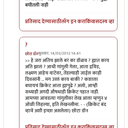
बघीतली नाही
प्रतिसाद देण्यासाठी
लॉग इन करा
किंवा
सदस्य व्हा
?
बुधवार, 14/03/2012 14:41
छोटा डॉन
In reply to
खी खी खी...
by
सोत्रि
>> हे जरा अतिच झाले बरं का डॉन्राव ? ह्यात काय
अति झालं ? आधी गांगुली गेला, आता द्रविड,
लक्ष्मण आहेच वाटेवर, तेंडल्याही जाईल काही
दिवसांनी ... मग उरलं काय बाकी ? कशाला
बघायचं क्रिकेट आता ह्यापुढे ? असो, आम्ही
सध्याही अगदी औषधाही क्रिकेट पहात नाही.
आमच्या आवडत्या गांगुलीवर लेख आला म्हणुन ४
ओळी लिहल्या, इति लेखनसीमा. - - (क्रिकेट बंद
व्हावे अशी इच्छा असलेला) छोटा डॉन
प्रतिसाद देण्यासाठी
लॉग इन करा
किंवा
सदस्य व्हा