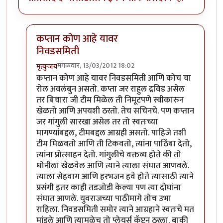
कप्तान कोण आहे यावर
निवडसमिती
मंगळवार, 13/03/2012 18:02
मृत्युन्जय
In reply to
निवडसमितीचा रोल ?
by
चौकटराजा
कप्तान कोण आहे यावर निवडसमिती आणि कोच चा
रोल अवलंबुन असतो. कप्ता जर राहुल द्रविड असेल
तर बिचारा जी टीम मिळेल ती निमूटपणे स्वीकारुन
खेळतो आणि अपयशी ठरतो. तेच सचिनचे. पण कप्तान
जर गांगुली सारखा असेल तर तो स्वतःच्या
मागण्यांबद्दल, टीमबद्दल आग्रही असतो. पाहिजे तशी
टीम मिळवतो आणि ती टिकवतो, त्यांना पाठिंबा देतो,
त्यांना प्रोत्साहन देतो. गांगुलीचे वक्तव्य होते की तो
धोनीला खेळवेल आणि त्याने त्याला संघात आणवले.
त्याला सेहवाग आणि हरभजन हवे होते त्यासाठी त्याने
प्रसंगी इतर काही तडजोडी केल्या पण त्या दोघांना
संघात आणले. युवराजच्या पाठीमागे तोच उभा
राहिला. निवडसमिती समोर त्याने आग्रहाने स्वतःचे मत
मांडले आणि त्यामुळेच तो प्लेयर्स कॅप्टन ठरला. बाकी