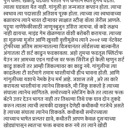
पुर्ण केली. खेळाडु घडवता येतात पण कप्तान स्वतःहुनच घडतो.
त्याला घडवता येत नाही. गांगुली हा जन्मजात कप्तान होता. त्याचा
स्वभाव त्या पदासाठी अतिशय पूरक होता. त्याच्या त्या स्वभावाच्या
बळावरच त्याने भारत दौर्‍यावर साक्षात स्टीव्ह वॉला जेरीस आणले.
पट्ठ्या नाणेफेकीसाठी जाणूनबुजुन उशिरा जायचा. वॉ कडे लक्षच
नाही द्यायचा. माइंड गेम खेळण्यात वॉशी बरोबरी करायचा. त्याच्या
हा मूळच्या मुजोर आणि खुनशी वृत्तीमुळेच त्याने २००१ च्या नॅटवेस्ट
ट्रोफीच्या अंतिम सामन्यातल्या विजयानंतर लॉर्डसच्या बाल्कनीत
अंगातला टी शर्ट काढुन फडकावला. अहो तुमचा फडतूस फ्लिंटॉफ
येउन जर आमच्या एडन गार्डन्स वर फक्त सिरीज ड्रॉ केली म्हणुन शर्ट
काढु शकतो तर आम्ही जिंकल्यावर का काढु नये. गांगुलीचा त्या
काढलेला टी शर्टमागे तमाम भारतीयांची हीच भावना होती. आणि
गांगुलीच्या यशाचे नेमके हेच मर्म आहे. जशास तसे , अरे ला कारे
करायला भारतीयांना त्यानेच शिकवले, मी जिंकु शकतो हे त्याच्या
संघाला त्यानेच सांगितले. समोरच्याने स्लेजिंग केले तर त्याला फक्त
बॅटने उत्तर देउन भागत नाही तर तिथल्या तिथे एक घाव दोन तुकडे
करुन त्याला त्याची लायकी दाखवुन देणेही कधीकधी गरजेचे असते
हे त्याच्या संघाला त्यानेच शिकवले. कधीकधी समोरच्याला
त्याच्याच भाषेत प्रत्त्य्तर द्यावे, कधीतरी आपण केवळ दुसर्‍याच्या
खोड्यांपासुन स्वतःचा फक्त बचाव करु नये तर त्याने खोडी