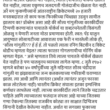
त्याला बाउंसर खेळता येत नाहीत, त्याला (पायतले) यॉर्कर्स खेळता
येत नाहीत, त्याला एकुणच जलदगती गोलंदाजीच खेळता येत नाही.
अर्रे मग फुकणीच्यांनो आंतरराष्ट्रीय क्रिकेटमध्ये २० हजारी
मनसबदारात तो काय फक्त फिरकीच्या चिंधड्या उडवुन सामील
झालाय का? प्रॉब्लेम असा आहे की सौरव गांगुलीच्या कारकीर्दीवर
टिप्पणी करणार्‍यांत पायातले यॉर्कर्स या शब्दरचनेतली विसंगती
ओळखु न येणारी जनता मोठा प्रमाणावर होती. स्वत: पॅड घालुन
आयुष्यात सोसायटीच्या आवाराला एक फेरी न मारलेली लोकं ही,
"सौरव गांगुली??? हॅ हॅ हॅ. तो पळतो त्याला रनिंग बिटवीन द विकेट
थोडीच म्हणता येइल? त्याला फारतर गोगलगायीचा मॉर्निंग वॉक
म्हणता येइल. " असे म्हणतात तिथे त्याला पायतले यॉर्कर्स खेळता
येत नाहीत हे पण चालवुनच घ्यायला लागेल म्हणा. ८ जुलै १९७२
म्हणजे बरोबर ४० वर्षांपुर्वीच्या जुलै महिन्यात सौरव चंडीदास
गांगुली या झंझावाताचा जन्म कलकत्त्याच्या गर्भरेशमी घराण्यात
झाला. त्या आधी आणि त्यानंतर (अर्थात त्यानंतर अजुन फारसा
काळ लोटलेला नाही) भारतीय क्रिकेट संघाला इतका इम्पल्सिव
कर्णधार लाभलेला नाही. त्याच्या कारकीर्दीत त्याने जितके चढउतार
पाहिले आणि त्याच्यातला फलंदाज संपला आहे याच्या जितक्या
गप्पा ऐकल्या तितक्या राजकीय कोट्या तर साक्षात दिग्विजय
सिंगानी देखील केलेल्या नाहीत. अर्थात या सगळ्या फुकाच्या