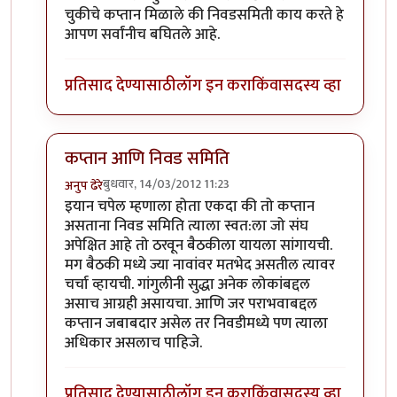
चुकीचे कप्तान मिळाले की निवडसमिती काय करते हे
आपण सर्वांनीच बघितले आहे.
प्रतिसाद देण्यासाठी
लॉग इन करा
किंवा
सदस्य व्हा
कप्तान आणि निवड समिति
बुधवार, 14/03/2012 11:23
अनुप ढेरे
In reply to
निवडसमितीचा रोल ?
by
चौकटराजा
इयान चपेल म्हणाला होता एकदा की तो कप्तान
असताना निवड समिति त्याला स्वत:ला जो संघ
अपेक्षित आहे तो ठरवून बैठकीला यायला सांगायची.
मग बैठकी मध्ये ज्या नावांवर मतभेद असतील त्यावर
चर्चा व्हायची. गांगुलीनी सुद्धा अनेक लोकांबद्दल
असाच आग्रही असायचा. आणि जर पराभवाबद्दल
कप्तान जबाबदार असेल तर निवडीमध्ये पण त्याला
अधिकार असलाच पाहिजे.
प्रतिसाद देण्यासाठी
लॉग इन करा
किंवा
सदस्य व्हा