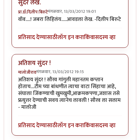
सुंदर लेख.
मंगळवार, 13/03/2012 19:01
प्रा.डॉ.दिलीप बिरुटे
वॉव.....! जबरा लिहिलंय......आवडला लेख. -दिलीप बिरुटे
प्रतिसाद देण्यासाठी
लॉग इन करा
किंवा
सदस्य व्हा
अतिशय सुंदर !
मंगळवार, 13/03/2012 19:15
मालोजीराव
अतिशय सुंदर ! सौरव गांगुली महानतम कप्तान
होताच....टीम च्या बांधणीत त्याचा वाटा सिंहाचा आहे,
संघाला जिंकण्याची खुमखुमी,आक्रमकपणा,जशास तसे
प्रत्युत्तर देण्याची सवय त्यानेच लावली ! सौरव ला सलाम
- मालोजी
प्रतिसाद देण्यासाठी
लॉग इन करा
किंवा
सदस्य व्हा