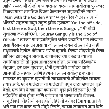
उठुन दिसला. सहारा कप मध्ये सलग पाच सामन्यात गोलंदाजी
आणि फलंदाजी दोन्ही मध्ये करामत करुन सामनावीराचा पुरस्कार
मिळवण्याचा जागतिक विक्रम केल्यानंतर अझरुद्दीनने त्याचा
"Man with the Golden Arm" म्हणुन गौरव केला तर त्याची
ऑफची सहजता बघुन राहुल द्रविड म्हणाला "On the off side,
first there is God, then there is Ganguly." मी थोडी
सुधारणा करु इच्छितो. "Sourav Ganguly is the God of
Offside." त्याच्या या सहजतेमुळेच असेल कदाचित पण लोकांचा
असा गैरसमज झाला असावा की त्याला लेगल खेळता येत नाही.
मधुबालाचे देखील थोडेफार असेच व्हायचे. तिच्या सौंदर्यामुळे तिचा
अभिनय झाकोळुन जायचा. कप्तानपदाच्या काळात त्याच्या
संघमित्रांसाठी तो मुख्य आधारस्तंभ होता. त्याच्या पाठिब्यानेच
सेहवाग, हरभजन, युवराज, धोनी इत्यांदींचे भागोदय झाले.
आजघडील सेहवाग आणि हरभजन त्याला सर्वोत्कृष्ट कप्तान
मानतात तर युवराज म्हणतो मी त्याच्यासाठी जीवदेखील द्यायला
तयार आहे. एका फलंदाजाची फलंदाजी बघुन दादा म्हणाला "इसे
देखो. एक दिन ये बडा नाम कमायेगा. मुझे इसे खिलाना है." तो
महेंद्रसिंग धोनी होता आणि वर्षभरात तो भारतासाठी खेळला.
गांगुलीकडे जौहरीची नजर होती. हिरे तो बरोबर टिपायचा. आणि
असे एक एक करत त्याने मोहरे टिपले, त्याच्या लष्करात जमा केले