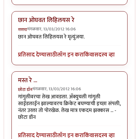
छान ओघवत लिहिलयस रे
मंगळवार, 13/03/2012 16:06
गणपा
छान ओघवत लिहिलयस रे मृत्युंजया.
प्रतिसाद देण्यासाठी
लॉग इन करा
किंवा
सदस्य व्हा
मस्त रे ...
मंगळवार, 13/03/2012 16:06
छोटा डॉन
गांगुलीवरचा लेख आवडला. अ‍ॅक्युचली गांगुली
साईडलाईन झाल्यावरच क्रिकेट बघण्याची इच्छा संपली,
नंतर उरला तो पोरखेळ. लेख मात्र एकदम झक्कास ... -
छोटा डॉन
प्रतिसाद देण्यासाठी
लॉग इन करा
किंवा
सदस्य व्हा