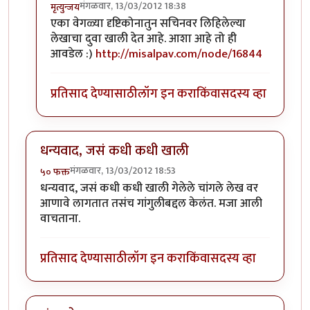
मंगळवार, 13/03/2012 18:38
मृत्युन्जय
In reply to
मस्त लेख अमोल केळकर ( अवांतर
by
अमोल के
एका वेगळ्या दृष्टिकोनातुन सचिनवर लिहिलेल्या
लेखाचा दुवा खाली देत आहे. आशा आहे तो ही
आवडेल :)
http://misalpav.com/node/16844
प्रतिसाद देण्यासाठी
लॉग इन करा
किंवा
सदस्य व्हा
धन्यवाद, जसं कधी कधी खाली
मंगळवार, 13/03/2012 18:53
५० फक्त
धन्यवाद, जसं कधी कधी खाली गेलेले चांगले लेख वर
आणावे लागतात तसंच गांगुलीबद्दल केलंत. मजा आली
वाचताना.
प्रतिसाद देण्यासाठी
लॉग इन करा
किंवा
सदस्य व्हा