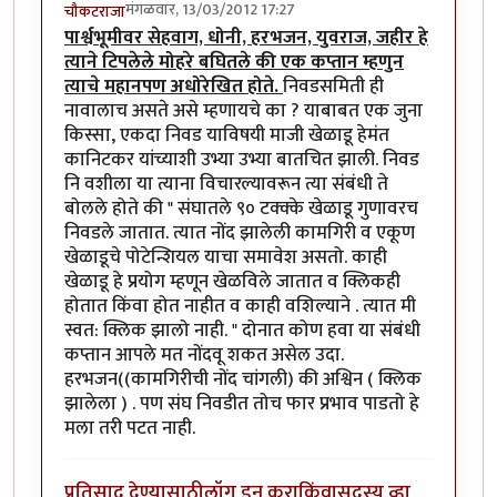
मंगळवार, 13/03/2012 17:27
चौकटराजा
पार्श्वभूमीवर सेहवाग, धोनी, हरभजन, युवराज, जहीर हे
त्याने टिपलेले मोहरे बघितले की एक कप्तान म्हणुन
त्याचे महानपण अधोरेखित होते.
निवडसमिती ही
नावालाच असते असे म्हणायचे का ? याबाबत एक जुना
किस्सा, एकदा निवड याविषयी माजी खेळाडू हेमंत
कानिटकर यांच्याशी उभ्या उभ्या बातचित झाली. निवड
नि वशीला या त्याना विचारल्यावरून त्या संबंधी ते
बोलले होते की " संघातले ९० टक्क्के खेळाडू गुणावरच
निवडले जातात. त्यात नोंद झालेली कामगिरी व एकूण
खेळाडूचे पोटेन्शियल याचा समावेश असतो. काही
खेळाडू हे प्रयोग म्हणून खेळविले जातात व क्लिकही
होतात किंवा होत नाहीत व काही वशिल्याने . त्यात मी
स्वत: क्लिक झालो नाही. " दोनात कोण हवा या संबंधी
कप्तान आपले मत नोंदवू शकत असेल उदा.
हरभजन((कामगिरीची नोंद चांगली) की अश्विन ( क्लिक
झालेला ) . पण संघ निवडीत तोच फार प्रभाव पाडतो हे
मला तरी पटत नाही.
प्रतिसाद देण्यासाठी
लॉग इन करा
किंवा
सदस्य व्हा