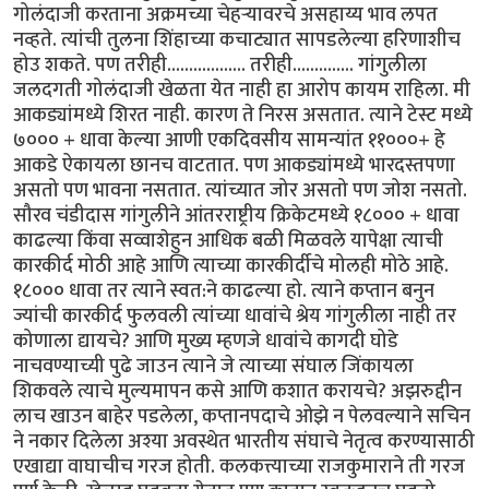
गोलंदाजी करताना अक्रमच्या चेहर्‍यावरचे असहाय्य भाव लपत
नव्हते. त्यांची तुलना शिंहाच्या कचाट्यात सापडलेल्या हरिणाशीच
होउ शकते. पण तरीही.................. तरीही.............. गांगुलीला
जलदगती गोलंदाजी खेळता येत नाही हा आरोप कायम राहिला. मी
आकड्यांमध्ये शिरत नाही. कारण ते निरस असतात. त्याने टेस्ट मध्ये
७००० + धावा केल्या आणी एकदिवसीय सामन्यांत ११०००+ हे
आकडे ऐकायला छानच वाटतात. पण आकड्यांमध्ये भारदस्तपणा
असतो पण भावना नसतात. त्यांच्यात जोर असतो पण जोश नसतो.
सौरव चंडीदास गांगुलीने आंतरराष्ट्रीय क्रिकेटमध्ये १८००० + धावा
काढल्या किंवा सव्वाशेहुन आधिक बळी मिळवले यापेक्षा त्याची
कारकीर्द मोठी आहे आणि त्याच्या कारकीर्दीचे मोलही मोठे आहे.
१८००० धावा तर त्याने स्वत:ने काढल्या हो. त्याने कप्तान बनुन
ज्यांची कारकीर्द फुलवली त्यांच्या धावांचे श्रेय गांगुलीला नाही तर
कोणाला द्यायचे? आणि मुख्य म्हणजे धावांचे कागदी घोडे
नाचवण्याच्यी पुढे जाउन त्याने जे त्याच्या संघाल जिंकायला
शिकवले त्याचे मुल्यमापन कसे आणि कशात करायचे? अझरुद्दीन
लाच खाउन बाहेर पडलेला, कप्तानपदाचे ओझे न पेलवल्याने सचिन
ने नकार दिलेला अश्या अवस्थेत भारतीय संघाचे नेतृत्व करण्यासाठी
एखाद्या वाघाचीच गरज होती. कलकत्त्याच्या राजकुमाराने ती गरज