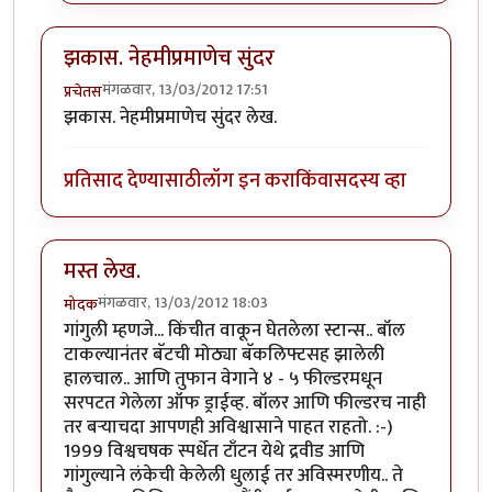
झकास. नेहमीप्रमाणेच सुंदर
मंगळवार, 13/03/2012 17:51
प्रचेतस
झकास. नेहमीप्रमाणेच सुंदर लेख.
प्रतिसाद देण्यासाठी
लॉग इन करा
किंवा
सदस्य व्हा
मस्त लेख.
मंगळवार, 13/03/2012 18:03
मोदक
गांगुली म्हणजे... किंचीत वाकून घेतलेला स्टान्स.. बॉल
टाकल्यानंतर बॅटची मोठ्या बॅकलिफ्टसह झालेली
हालचाल.. आणि तुफान वेगाने ४ - ५ फील्डरमधून
सरपटत गेलेला ऑफ ड्राईव्ह. बॉलर आणि फील्डरच नाही
तर बर्‍याचदा आपणही अविश्वासाने पाहत राहतो. :-)
1999 विश्वचषक स्पर्धेत टाँटन येथे द्रवीड आणि
गांगुल्याने लंकेची केलेली धुलाई तर अविस्मरणीय.. ते