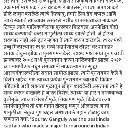
असताना उसळत्या खेळपट्ट्या, दक्षिण अफ्रिकेचे तीव्रगती गोलंदाज,
एकामागोमाग एक येउन थडकणारे बाउंसर्स, त्याच्या अपयशाकडे
डोळे लावुन बसलेले त्याचे हितशत्रु, हमारे प्रिय ग्रेग चप्पल आणि
त्याचे स्वतःचे त्याच्यावर रुसलेले नशीब या सगळ्यांच्या नाकावर
टिच्चुन त्याने मालिकावीराचा पुरस्कार मिळवला. अनपेक्षित गोष्टी
साध्य करण्याची कला गांगुलीला साध्य झाली होती. जे होउच
शकणार नाही असे इतर म्हणत ते त्याने करुन दाखवले. १९९२ मध्ये
डच्चु मिळाल्यावर १९९६ मध्ये पदार्पणातच लॉर्डस वर शानदार
शतक ठोकुन झोकात पुनरागमन केले. २००७ मध्ये संघातुन गच्छंती
झाल्यावर २००८ मध्ये पुनरागमन करुन मालिकावीर झाला. २०११
च्या आयपीएल मधुन सगळ्यांनी नाकरल्यानंतर सुद्धा
आशचर्यकारकरीत्या संघात सामील झाला. त्याने पुनरागमन केले हे
विशेष आहेच. पण त्याच्या प्रत्येक पुनरागमनाच्याआधी क्रिकेट
पंडितांनी अशी शक्यता मुळातुन खोडुन काढलेली असताना त्याने हे
शक्य करुन दाखवले हे जास्त विशेष. त्याच्या या हार न मानण्याच्या
वृत्तीमुळे, त्याच्या चिकाटीमुळे, चिवटपणामुळे, क्रिकेटवरच्या
समर्पणामुळेच तो एक महान खेळाडु म्हणुन ओळखला जातो.
गांगुलीच्या नेतृत्व गुणाबद्दल जगभरातले महान खेळाडु काय
म्हणतात बघा: "Sourav Ganguly was the best India
captain who made a major turnaround in Indian