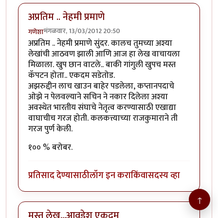
अप्रतिम .. नेहमी प्रमाणे
मंगळवार, 13/03/2012 20:50
गणेशा
अप्रतिम .. नेहमी प्रमाणे सुंदर. कालच तुमच्या अश्या
लेखांची आठवण झाली आणि आज हा लेख वाचायला
मिळाला. खुप छान वाटले.. बाकी गांगुली खुपच मस्त
कॅपटन होता.. एकदम सडेतोड.
अझरुद्दीन लाच खाउन बाहेर पडलेला, कप्तानपदाचे
ओझे न पेलवल्याने सचिन ने नकार दिलेला अश्या
अवस्थेत भारतीय संघाचे नेतृत्व करण्यासाठी एखाद्या
वाघाचीच गरज होती. कलकत्त्याच्या राजकुमाराने ती
गरज पुर्ण केली.
१०० % बरोबर.
प्रतिसाद देण्यासाठी
लॉग इन करा
किंवा
सदस्य व्हा
↑
मस्त लेख...आवडेश एकदम