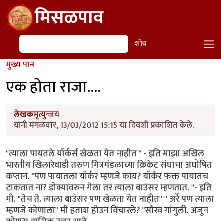
Skip to main content
मिसळपाव
शोध
शोध
मुख्य पान
एक होता राजा....
लेखक
मृत्युन्जय
यांनी मंगळवार, 13/03/2012 15:15 या दिवशी प्रकाशित केले.
"त्याला पायतले यॉर्कर्स खेळता येत नाहीत " - इति माझा अखिल
भारतीय खिलारेवाडी तरुण मित्रमंडळाच्या क्रिकेट संघाचा अघोषित
कप्तान. "पण पायातला यॉर्कर म्हणजे काय? यॉर्कर फक्त पायातच
टाकतात ना? डोक्यावरुन गेला तर त्याला बाउंसर म्हणतात. "- इति
मी. "तेच ते. त्याला बाउंसर पण खेळता येत नाहीत" " अर्रे पण त्याला
म्हणजे कोणाला" मी हताश होउन विचारले? "सौरव गांगुली. अजुन