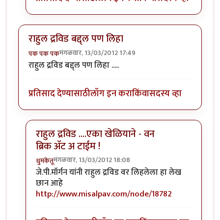
राहुल द्रविड बद्द्ल पण लिहा
मंगळवार, 13/03/2012 17:49
पक पक पक
राहुल द्रविड बद्द्ल पण लिहा .....
प्रतिसाद देण्यासाठी
लॉग इन करा
किंवा
सदस्य व्हा
राहुल द्रविड ....एका खेळियाने - वन
ब्रिक अ‍ॅट अ टाईम !
मंगळवार, 13/03/2012 18:08
धुमकेतू
In reply to
राहुल द्रविड बद्द्ल पण लिहा
by
पक पक पक
जे.पी.मॉर्गन यांनी राहुल द्रविड वर लिहलेला हा
लेख
छान आहे
http://www.misalpav.com/node/18782