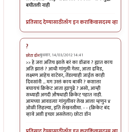
बघीतली नाही
प्रतिसाद देण्यासाठी
लॉग इन करा
किंवा
सदस्य व्हा
?
बुधवार, 14/03/2012 14:41
छोटा डॉन
In reply to
खी खी खी...
by
सोत्रि
>> हे जरा अतिच झाले बरं का डॉन्राव ? ह्यात काय
अति झालं ? आधी गांगुली गेला, आता द्रविड,
लक्ष्मण आहेच वाटेवर, तेंडल्याही जाईल काही
दिवसांनी ... मग उरलं काय बाकी ? कशाला
बघायचं क्रिकेट आता ह्यापुढे ? असो, आम्ही
सध्याही अगदी औषधाही क्रिकेट पहात नाही.
आमच्या आवडत्या गांगुलीवर लेख आला म्हणुन ४
ओळी लिहल्या, इति लेखनसीमा. - - (क्रिकेट बंद
व्हावे अशी इच्छा असलेला) छोटा डॉन
प्रतिसाद देण्यासाठी
लॉग इन करा
किंवा
सदस्य व्हा