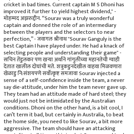
cricket in bad times. Current captain M S Dhoni has
improved it further to yield highest dividend," -
मोहम्मद अझरुद्दीन. “Sourav was a truly wonderful
captain and donned the role of an intermediary
between the players and the selectors to near
perfection,” - जवागल श्रीनाथ "Sourav Ganguly is the
best Captain I have played under. He had a knack of
selecting people and understanding their game" -
सचिन तेंडुलकर पण खर्‍या अर्थाने गांगुलीच्या महानतेची ग्वाही
देतात खालील दोघांची मते. शत्रुकडुनदेखील वाहवा मिळवणारा
खेळाडु नि:संशयपणे सर्वोत्कृष्ट समजावा Sourav injected a
sense of a self-confidence inside the team, a never
say die-attitude, under him the team never gave up.
They team had an attitude made of hard steel; they
would just not be intimidated by the Australian
conditions. Dhoni on the other hand, is a bit cool, I
can’t term it bad, but certainly in Australia, to beat
the home side, you need to like Sourav, a bit more
aggressive. The team should have an attacking