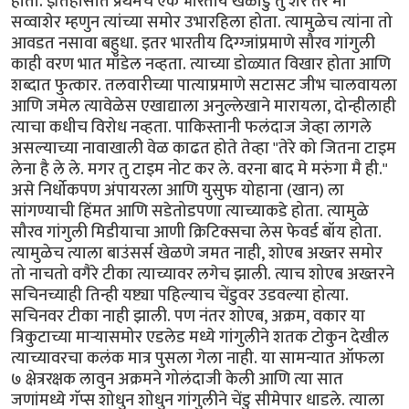
होता. इतिहासात प्रथमच एक भारतीय खेळाडु तु शेर तर मी
सव्वाशेर म्हणुन त्यांच्या समोर उभारहिला होता. त्यामुळेच त्यांना तो
आवडत नसावा बहुधा. इतर भारतीय दिग्ग्जांप्रमाणे सौरव गांगुली
काही वरण भात मॉडेल नव्हता. त्याच्या डोळ्यात विखार होता आणि
शब्दात फुत्कार. तलवारीच्या पात्याप्रमाणे सटासट जीभ चालवायला
आणि जमेल त्यावेळेस एखाद्याला अनुल्लेखाने मारायला, दोन्हीलाही
त्याचा कधीच विरोध नव्हता. पाकिस्तानी फलंदाज जेव्हा लागले
असल्याच्या नावाखाली वेळ काढत होते तेव्हा "तेरे को जितना टाइम
लेना है ले ले. मगर तु टाइम नोट कर ले. वरना बाद मे मरुंगा मै ही."
असे निर्धोकपण अंपायरला आणि युसुफ योहाना (खान) ला
सांगण्याची हिंमत आणि सडेतोडपणा त्याच्याकडे होता. त्यामुळे
सौरव गांगुली मिडीयाचा आणी क्रिटिक्सचा लेस फेवर्ड बॉय होता.
त्यामुळेच त्याला बाउंसर्स खेळणे जमत नाही, शोएब अख्तर समोर
तो नाचतो वगैरे टीका त्याच्यावर लगेच झाली. त्याच शोएब अख्तरने
सचिनच्याही तिन्ही यष्ट्या पहिल्याच चेंडुवर उडवल्या होत्या.
सचिनवर टीका नाही झाली. पण नंतर शोएब, अक्रम, वकार या
त्रिकुटाच्या मार्‍यासमोर एडलेड मध्ये गांगुलीने शतक टोकुन देखील
त्याच्यावरचा कलंक मात्र पुसला गेला नाही. या सामन्यात ऑफला
७ क्षेत्ररक्षक लावुन अक्रमने गोलंदाजी केली आणि त्या सात
जणांमध्ये गॅप्स शोधुन शोधुन गांगुलीने चेंडु सीमेपार धाडले. त्याला