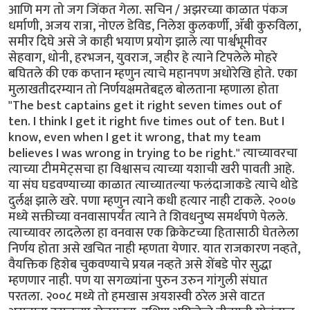
आणि मग तो जग जिंकत गेला. सचिन / अझरच्या काळात पंकज
धर्माणी, अजय रात्रा, नोएल डेविड, निलेश कुलकर्णी, अ‍ॅबी कुरुविला,
समीर दिघे असे जे काही भयाण प्रयोग झाले त्या पार्श्वभूमीवर
सेहवाग, धोनी, हरभजन, युवराज, जहीर हे त्याने टिपलेले मोहरे
बघितले की एक कप्तान म्हणुन त्याचे महानपण अधोरेखि होते. एका
मुलाखतीदरम्यान तो निर्णयक्षमतेबद्दल बोलताना म्हणाला होता
"The best captains get it right seven times out of
ten. I think I get it right five times out of ten. But I
know, even when I get it wrong, that my team
believes I was wrong in trying to be right." त्याच्यावरचा
त्याच्या टीममेट्सचा हा विश्वासच त्याच्या यशाची खरी पावती आहे.
या संघ घडवण्याच्या काळात त्याच्यातल्या फलंदाजाकडे त्याचे थोडे
दुर्लक्ष झाले खरे. पणा म्हणुन त्याने कधी हत्यार नाही टाकले. २००७
मध्ये सक्तीच्या वनवासापर्यंत त्याने ते शिवधनुष्य समर्थपणे पेलले.
त्याच्यावर लादलेला हा वनवास एक क्रिकेटच्या हितासाठी घेतलेला
निर्णय होता असे खचित नाही म्हणता येणार. यात राजकारण नव्हते,
वैयक्तिक हिशेब चुकवण्याचे प्रयत्न नव्हते असे शेंबडे पोर सुद्धा
म्हणणार नाही. पण या सगळ्यांना पुरुन उरुन गांगुली संघात
परतला. २००८ मध्ये तो हमखास अयशस्वी ठरेल असे वाटत