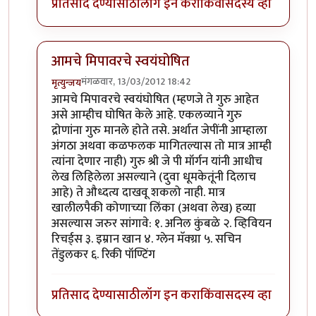
प्रतिसाद देण्यासाठी
लॉग इन करा
किंवा
सदस्य व्हा
आमचे मिपावरचे स्वयंघोषित
मंगळवार, 13/03/2012 18:42
मृत्युन्जय
In reply to
राहुल द्रविड बद्द्ल पण लिहा
by
पक पक पक
आमचे मिपावरचे स्वयंघोषित (म्हणजे ते गुरु आहेत
असे आम्हीच घोषित केले आहे. एकलव्याने गुरु
द्रोणांना गुरु मानले होते तसे. अर्थात जेपींनी आम्हाला
अंगठा अथवा कळफलक मागितल्यास तो मात्र आम्ही
त्यांना देणार नाही) गुरु श्री जे पी मॉर्गन यांनी आधीच
लेख लिहिलेला असल्याने (दुवा धूमकेतूंनी दिलाच
आहे) ते औध्दत्य दाखवू शकलो नाही. मात्र
खालीलपैकी कोणाच्या लिंका (अथवा लेख) हव्या
असल्यास जरुर सांगावे: १. अनिल कुंबळे २. व्हिवियन
रिचर्ड्स ३. इम्रान खान ४. ग्लेन मॅक्ग्रा ५. सचिन
तेंडुलकर ६. रिकी पॉण्टिंग
प्रतिसाद देण्यासाठी
लॉग इन करा
किंवा
सदस्य व्हा