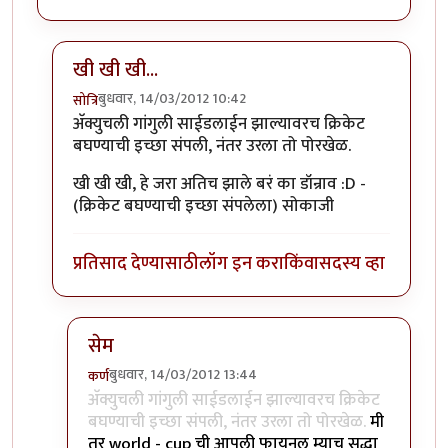
खी खी खी...
बुधवार, 14/03/2012 10:42
सोत्रि
In reply to
मस्त रे ...
by
छोटा डॉन
अ‍ॅक्युचली गांगुली साईडलाईन झाल्यावरच क्रिकेट
बघण्याची इच्छा संपली, नंतर उरला तो पोरखेळ.
खी खी खी, हे जरा अतिच झाले बरं का डॉन्राव :D -
(क्रिकेट बघण्याची इच्छा संपलेला) सोकाजी
प्रतिसाद देण्यासाठी
लॉग इन करा
किंवा
सदस्य व्हा
सेम
बुधवार, 14/03/2012 13:44
कर्ण
In reply to
खी खी खी...
by
सोत्रि
अ‍ॅक्युचली गांगुली साईडलाईन झाल्यावरच क्रिकेट
बघण्याची इच्छा संपली, नंतर उरला तो पोरखेळ.
मी
तर world - cup ची आपली फायनल म्याच सुद्धा