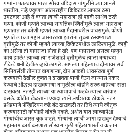
गप्पांना फाट्यावर मारत सौरव चंडिदास गांगुलीने ज्या शानसे
भारतीय, नव्हे एकुणच आंतरराष्ट्रीय क्रिकेटवर आपला ठसा
उमटवला आहे ते बघता त्याची महाराजा ही पदवी सार्थच ठरते
म्हणा. कोणी म्हणते त्याच्या सांपत्तिक स्थितीमुळे त्याला महाराजा
म्हणतात तर कोणी म्हणते त्याच्या मैदानावरील वावरामुळे. कोणी
म्हणते त्याच्या महाराजासारख्या इतरांना तुच्छा ठरवण्याच्या
वृत्तीमुळे तर कोणी म्हणते त्याच्या क्रि़केटमधील लालित्यामुळे. काही
का असेना तो महाराजा होता हे खरे. पण महाराजा असला म्हणुन
काय झाले? त्याच्या त्या राजेशाही वृत्तीमुळेच त्याला बर्‍याचदा
टीकेचे धनी देखील व्हावे लागले. आपल्या पहिल्याच दौर्‍यावर सर्व
सिनियर्सशी तोर्‍यात वागणार्‍या, दोन आकडी धावसंख्या पुर्ण
करण्याची देखील कुवत न दाखवता पाणी घेउन जाण्यास नकार
देण्याचे औद्धत्य दाखवणार्‍या गांगुलीला बोर्डाने सरळ बाहेरचा रस्ता
दाखवला. नंतरही त्याच्या या स्वाभावाचे फटके त्याला वारंवार
बसले. कौंटीत खेळताना एकदा त्याने अर्धशतक ठोकले. नंतर
प्रथेप्रमाणे पॅव्हिलियन कडे बॅट दाखवली तर तिथे त्याचे कौतुक
करण्यासाठी कोणीही थांबले नव्हते. अर्थात यात त्याच्यापेक्षा
गोर्‍यांचीच जास्त चुक वाटते. गोर्‍यांना त्यांची जागा दाखवुन देण्याचे
महानतम कार्य करणारा सौरव गांगुली पहिला भारतीय कप्तान