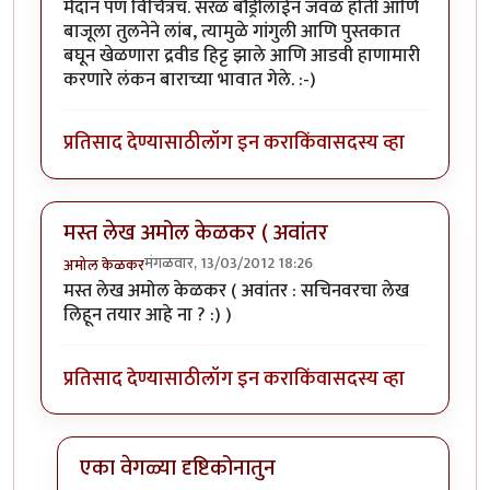
मैदान पण विचित्रच. सरळ बौंड्रीलाईन जवळ होती आणि
बाजूला तुलनेने लांब, त्यामुळे गांगुली आणि पुस्तकात
बघून खेळणारा द्रवीड हिट्ट झाले आणि आडवी हाणामारी
करणारे लंकन बाराच्या भावात गेले. :-)
प्रतिसाद देण्यासाठी
लॉग इन करा
किंवा
सदस्य व्हा
मस्त लेख अमोल केळकर ( अवांतर
मंगळवार, 13/03/2012 18:26
अमोल केळकर
मस्त लेख अमोल केळकर ( अवांतर : सचिनवरचा लेख
लिहून तयार आहे ना ? :) )
प्रतिसाद देण्यासाठी
लॉग इन करा
किंवा
सदस्य व्हा
एका वेगळ्या दृष्टिकोनातुन