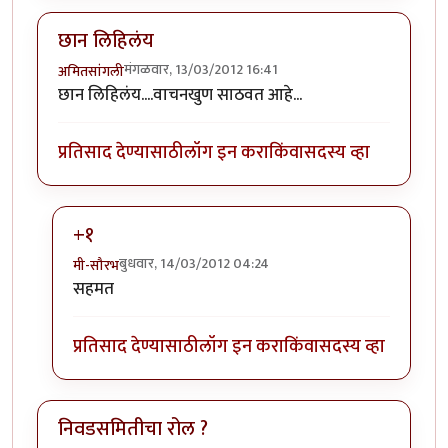
छान लिहिलंय
मंगळवार, 13/03/2012 16:41
अमितसांगली
छान लिहिलंय....वाचनखुण साठवत आहे...
प्रतिसाद देण्यासाठी
लॉग इन करा
किंवा
सदस्य व्हा
+१
बुधवार, 14/03/2012 04:24
मी-सौरभ
In reply to
छान लिहिलंय
by
अमितसांगली
सहमत
प्रतिसाद देण्यासाठी
लॉग इन करा
किंवा
सदस्य व्हा
निवडसमितीचा रोल ?