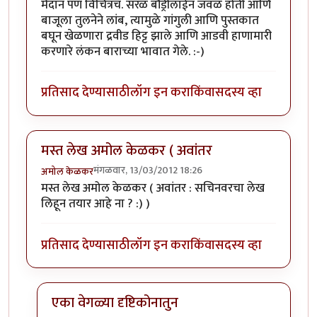
मैदान पण विचित्रच. सरळ बौंड्रीलाईन जवळ होती आणि
बाजूला तुलनेने लांब, त्यामुळे गांगुली आणि पुस्तकात
बघून खेळणारा द्रवीड हिट्ट झाले आणि आडवी हाणामारी
करणारे लंकन बाराच्या भावात गेले. :-)
प्रतिसाद देण्यासाठी
लॉग इन करा
किंवा
सदस्य व्हा
मस्त लेख अमोल केळकर ( अवांतर
मंगळवार, 13/03/2012 18:26
अमोल केळकर
मस्त लेख अमोल केळकर ( अवांतर : सचिनवरचा लेख
लिहून तयार आहे ना ? :) )
प्रतिसाद देण्यासाठी
लॉग इन करा
किंवा
सदस्य व्हा
एका वेगळ्या दृष्टिकोनातुन