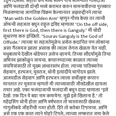
उठुन दिसला. सहारा कप मध्ये सलग पाच सामन्यात गोलंदाजी
आणि फलंदाजी दोन्ही मध्ये करामत करुन सामनावीराचा पुरस्कार
मिळवण्याचा जागतिक विक्रम केल्यानंतर अझरुद्दीनने त्याचा
"Man with the Golden Arm" म्हणुन गौरव केला तर त्याची
ऑफची सहजता बघुन राहुल द्रविड म्हणाला "On the off side,
first there is God, then there is Ganguly." मी थोडी
सुधारणा करु इच्छितो. "Sourav Ganguly is the God of
Offside." त्याच्या या सहजतेमुळेच असेल कदाचित पण लोकांचा
असा गैरसमज झाला असावा की त्याला लेगल खेळता येत नाही.
मधुबालाचे देखील थोडेफार असेच व्हायचे. तिच्या सौंदर्यामुळे तिचा
अभिनय झाकोळुन जायचा. कप्तानपदाच्या काळात त्याच्या
संघमित्रांसाठी तो मुख्य आधारस्तंभ होता. त्याच्या पाठिब्यानेच
सेहवाग, हरभजन, युवराज, धोनी इत्यांदींचे भागोदय झाले.
आजघडील सेहवाग आणि हरभजन त्याला सर्वोत्कृष्ट कप्तान
मानतात तर युवराज म्हणतो मी त्याच्यासाठी जीवदेखील द्यायला
तयार आहे. एका फलंदाजाची फलंदाजी बघुन दादा म्हणाला "इसे
देखो. एक दिन ये बडा नाम कमायेगा. मुझे इसे खिलाना है." तो
महेंद्रसिंग धोनी होता आणि वर्षभरात तो भारतासाठी खेळला.
गांगुलीकडे जौहरीची नजर होती. हिरे तो बरोबर टिपायचा. आणि
असे एक एक करत त्याने मोहरे टिपले, त्याच्या लष्करात जमा केले