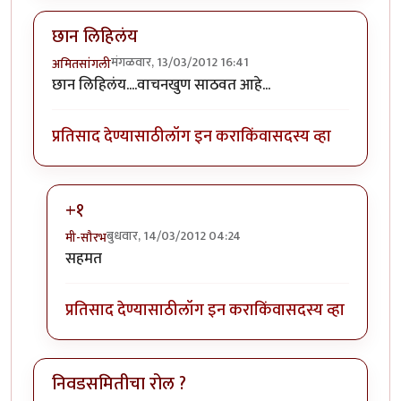
छान लिहिलंय
मंगळवार, 13/03/2012 16:41
अमितसांगली
छान लिहिलंय....वाचनखुण साठवत आहे...
प्रतिसाद देण्यासाठी
लॉग इन करा
किंवा
सदस्य व्हा
+१
बुधवार, 14/03/2012 04:24
मी-सौरभ
In reply to
छान लिहिलंय
by
अमितसांगली
सहमत
प्रतिसाद देण्यासाठी
लॉग इन करा
किंवा
सदस्य व्हा
निवडसमितीचा रोल ?