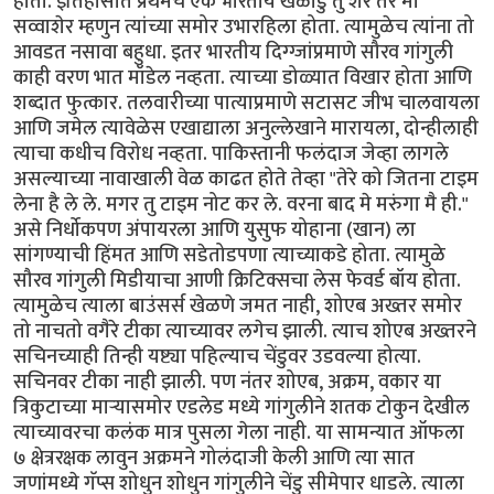
होता. इतिहासात प्रथमच एक भारतीय खेळाडु तु शेर तर मी
सव्वाशेर म्हणुन त्यांच्या समोर उभारहिला होता. त्यामुळेच त्यांना तो
आवडत नसावा बहुधा. इतर भारतीय दिग्ग्जांप्रमाणे सौरव गांगुली
काही वरण भात मॉडेल नव्हता. त्याच्या डोळ्यात विखार होता आणि
शब्दात फुत्कार. तलवारीच्या पात्याप्रमाणे सटासट जीभ चालवायला
आणि जमेल त्यावेळेस एखाद्याला अनुल्लेखाने मारायला, दोन्हीलाही
त्याचा कधीच विरोध नव्हता. पाकिस्तानी फलंदाज जेव्हा लागले
असल्याच्या नावाखाली वेळ काढत होते तेव्हा "तेरे को जितना टाइम
लेना है ले ले. मगर तु टाइम नोट कर ले. वरना बाद मे मरुंगा मै ही."
असे निर्धोकपण अंपायरला आणि युसुफ योहाना (खान) ला
सांगण्याची हिंमत आणि सडेतोडपणा त्याच्याकडे होता. त्यामुळे
सौरव गांगुली मिडीयाचा आणी क्रिटिक्सचा लेस फेवर्ड बॉय होता.
त्यामुळेच त्याला बाउंसर्स खेळणे जमत नाही, शोएब अख्तर समोर
तो नाचतो वगैरे टीका त्याच्यावर लगेच झाली. त्याच शोएब अख्तरने
सचिनच्याही तिन्ही यष्ट्या पहिल्याच चेंडुवर उडवल्या होत्या.
सचिनवर टीका नाही झाली. पण नंतर शोएब, अक्रम, वकार या
त्रिकुटाच्या मार्‍यासमोर एडलेड मध्ये गांगुलीने शतक टोकुन देखील
त्याच्यावरचा कलंक मात्र पुसला गेला नाही. या सामन्यात ऑफला
७ क्षेत्ररक्षक लावुन अक्रमने गोलंदाजी केली आणि त्या सात
जणांमध्ये गॅप्स शोधुन शोधुन गांगुलीने चेंडु सीमेपार धाडले. त्याला