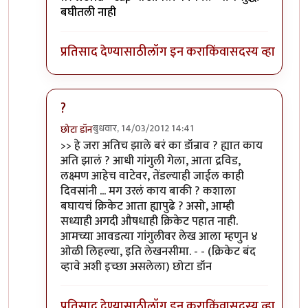
बघीतली नाही
प्रतिसाद देण्यासाठी
लॉग इन करा
किंवा
सदस्य व्हा
?
बुधवार, 14/03/2012 14:41
छोटा डॉन
In reply to
खी खी खी...
by
सोत्रि
>> हे जरा अतिच झाले बरं का डॉन्राव ? ह्यात काय
अति झालं ? आधी गांगुली गेला, आता द्रविड,
लक्ष्मण आहेच वाटेवर, तेंडल्याही जाईल काही
दिवसांनी ... मग उरलं काय बाकी ? कशाला
बघायचं क्रिकेट आता ह्यापुढे ? असो, आम्ही
सध्याही अगदी औषधाही क्रिकेट पहात नाही.
आमच्या आवडत्या गांगुलीवर लेख आला म्हणुन ४
ओळी लिहल्या, इति लेखनसीमा. - - (क्रिकेट बंद
व्हावे अशी इच्छा असलेला) छोटा डॉन
प्रतिसाद देण्यासाठी
लॉग इन करा
किंवा
सदस्य व्हा