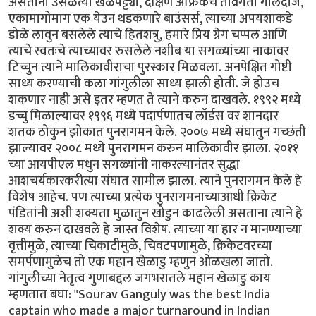
असताना उसळत्या खेळपट्ट्या, दक्षिण अफ्रिकेचे तीव्रगती गोलंदाज,
एकामागोमाग एक येउन थडकणारे बाउंसर्स, त्याच्या अपयशाकडे
डोळे लावुन बसलेले त्याचे हितशत्रु, हमारे प्रिय ग्रेग चप्पल आणि
त्याचे स्वतःचे त्याच्यावर रुसलेले नशीब या सगळ्यांच्या नाकावर
टिच्चुन त्याने मालिकावीराचा पुरस्कार मिळवला. अनपेक्षित गोष्टी
साध्य करण्याची कला गांगुलीला साध्य झाली होती. जे होउच
शकणार नाही असे इतर म्हणत ते त्याने करुन दाखवले. १९९२ मध्ये
डच्चु मिळाल्यावर १९९६ मध्ये पदार्पणातच लॉर्डस वर शानदार
शतक ठोकुन झोकात पुनरागमन केले. २००७ मध्ये संघातुन गच्छंती
झाल्यावर २००८ मध्ये पुनरागमन करुन मालिकावीर झाला. २०११
च्या आयपीएल मधुन सगळ्यांनी नाकरल्यानंतर सुद्धा
आशचर्यकारकरीत्या संघात सामील झाला. त्याने पुनरागमन केले हे
विशेष आहेच. पण त्याच्या प्रत्येक पुनरागमनाच्याआधी क्रिकेट
पंडितांनी अशी शक्यता मुळातुन खोडुन काढलेली असताना त्याने हे
शक्य करुन दाखवले हे जास्त विशेष. त्याच्या या हार न मानण्याच्या
वृत्तीमुळे, त्याच्या चिकाटीमुळे, चिवटपणामुळे, क्रिकेटवरच्या
समर्पणामुळेच तो एक महान खेळाडु म्हणुन ओळखला जातो.
गांगुलीच्या नेतृत्व गुणाबद्दल जगभरातले महान खेळाडु काय
म्हणतात बघा: "Sourav Ganguly was the best India
captain who made a major turnaround in Indian