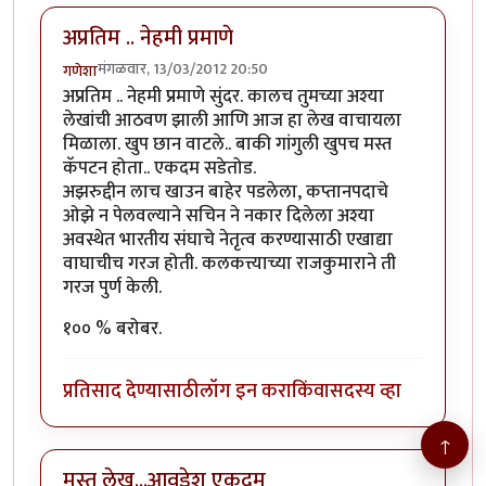
अप्रतिम .. नेहमी प्रमाणे
मंगळवार, 13/03/2012 20:50
गणेशा
अप्रतिम .. नेहमी प्रमाणे सुंदर. कालच तुमच्या अश्या
लेखांची आठवण झाली आणि आज हा लेख वाचायला
मिळाला. खुप छान वाटले.. बाकी गांगुली खुपच मस्त
कॅपटन होता.. एकदम सडेतोड.
अझरुद्दीन लाच खाउन बाहेर पडलेला, कप्तानपदाचे
ओझे न पेलवल्याने सचिन ने नकार दिलेला अश्या
अवस्थेत भारतीय संघाचे नेतृत्व करण्यासाठी एखाद्या
वाघाचीच गरज होती. कलकत्त्याच्या राजकुमाराने ती
गरज पुर्ण केली.
१०० % बरोबर.
प्रतिसाद देण्यासाठी
लॉग इन करा
किंवा
सदस्य व्हा
↑
मस्त लेख...आवडेश एकदम