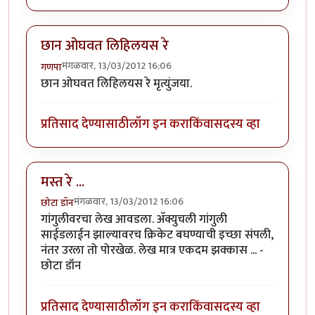
छान ओघवत लिहिलयस रे
मंगळवार, 13/03/2012 16:06
गणपा
छान ओघवत लिहिलयस रे मृत्युंजया.
प्रतिसाद देण्यासाठी
लॉग इन करा
किंवा
सदस्य व्हा
मस्त रे ...
मंगळवार, 13/03/2012 16:06
छोटा डॉन
गांगुलीवरचा लेख आवडला. अ‍ॅक्युचली गांगुली
साईडलाईन झाल्यावरच क्रिकेट बघण्याची इच्छा संपली,
नंतर उरला तो पोरखेळ. लेख मात्र एकदम झक्कास ... -
छोटा डॉन
प्रतिसाद देण्यासाठी
लॉग इन करा
किंवा
सदस्य व्हा