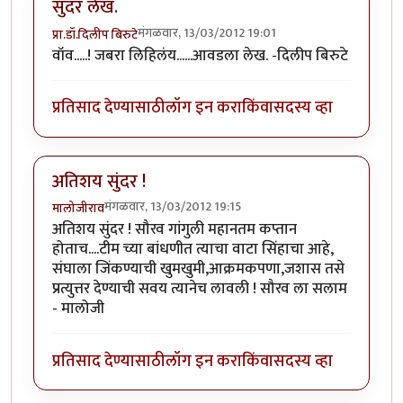
सुंदर लेख.
मंगळवार, 13/03/2012 19:01
प्रा.डॉ.दिलीप बिरुटे
वॉव.....! जबरा लिहिलंय......आवडला लेख. -दिलीप बिरुटे
प्रतिसाद देण्यासाठी
लॉग इन करा
किंवा
सदस्य व्हा
अतिशय सुंदर !
मंगळवार, 13/03/2012 19:15
मालोजीराव
अतिशय सुंदर ! सौरव गांगुली महानतम कप्तान
होताच....टीम च्या बांधणीत त्याचा वाटा सिंहाचा आहे,
संघाला जिंकण्याची खुमखुमी,आक्रमकपणा,जशास तसे
प्रत्युत्तर देण्याची सवय त्यानेच लावली ! सौरव ला सलाम
- मालोजी
प्रतिसाद देण्यासाठी
लॉग इन करा
किंवा
सदस्य व्हा