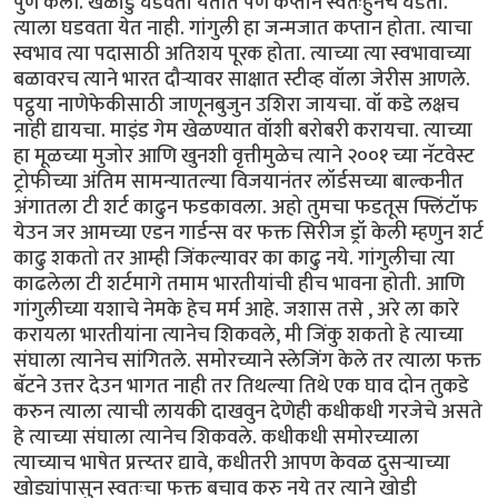
पुर्ण केली. खेळाडु घडवता येतात पण कप्तान स्वतःहुनच घडतो.
त्याला घडवता येत नाही. गांगुली हा जन्मजात कप्तान होता. त्याचा
स्वभाव त्या पदासाठी अतिशय पूरक होता. त्याच्या त्या स्वभावाच्या
बळावरच त्याने भारत दौर्‍यावर साक्षात स्टीव्ह वॉला जेरीस आणले.
पट्ठ्या नाणेफेकीसाठी जाणूनबुजुन उशिरा जायचा. वॉ कडे लक्षच
नाही द्यायचा. माइंड गेम खेळण्यात वॉशी बरोबरी करायचा. त्याच्या
हा मूळच्या मुजोर आणि खुनशी वृत्तीमुळेच त्याने २००१ च्या नॅटवेस्ट
ट्रोफीच्या अंतिम सामन्यातल्या विजयानंतर लॉर्डसच्या बाल्कनीत
अंगातला टी शर्ट काढुन फडकावला. अहो तुमचा फडतूस फ्लिंटॉफ
येउन जर आमच्या एडन गार्डन्स वर फक्त सिरीज ड्रॉ केली म्हणुन शर्ट
काढु शकतो तर आम्ही जिंकल्यावर का काढु नये. गांगुलीचा त्या
काढलेला टी शर्टमागे तमाम भारतीयांची हीच भावना होती. आणि
गांगुलीच्या यशाचे नेमके हेच मर्म आहे. जशास तसे , अरे ला कारे
करायला भारतीयांना त्यानेच शिकवले, मी जिंकु शकतो हे त्याच्या
संघाला त्यानेच सांगितले. समोरच्याने स्लेजिंग केले तर त्याला फक्त
बॅटने उत्तर देउन भागत नाही तर तिथल्या तिथे एक घाव दोन तुकडे
करुन त्याला त्याची लायकी दाखवुन देणेही कधीकधी गरजेचे असते
हे त्याच्या संघाला त्यानेच शिकवले. कधीकधी समोरच्याला
त्याच्याच भाषेत प्रत्त्य्तर द्यावे, कधीतरी आपण केवळ दुसर्‍याच्या
खोड्यांपासुन स्वतःचा फक्त बचाव करु नये तर त्याने खोडी