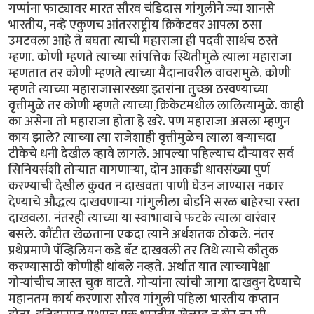
गप्पांना फाट्यावर मारत सौरव चंडिदास गांगुलीने ज्या शानसे
भारतीय, नव्हे एकुणच आंतरराष्ट्रीय क्रिकेटवर आपला ठसा
उमटवला आहे ते बघता त्याची महाराजा ही पदवी सार्थच ठरते
म्हणा. कोणी म्हणते त्याच्या सांपत्तिक स्थितीमुळे त्याला महाराजा
म्हणतात तर कोणी म्हणते त्याच्या मैदानावरील वावरामुळे. कोणी
म्हणते त्याच्या महाराजासारख्या इतरांना तुच्छा ठरवण्याच्या
वृत्तीमुळे तर कोणी म्हणते त्याच्या क्रि़केटमधील लालित्यामुळे. काही
का असेना तो महाराजा होता हे खरे. पण महाराजा असला म्हणुन
काय झाले? त्याच्या त्या राजेशाही वृत्तीमुळेच त्याला बर्‍याचदा
टीकेचे धनी देखील व्हावे लागले. आपल्या पहिल्याच दौर्‍यावर सर्व
सिनियर्सशी तोर्‍यात वागणार्‍या, दोन आकडी धावसंख्या पुर्ण
करण्याची देखील कुवत न दाखवता पाणी घेउन जाण्यास नकार
देण्याचे औद्धत्य दाखवणार्‍या गांगुलीला बोर्डाने सरळ बाहेरचा रस्ता
दाखवला. नंतरही त्याच्या या स्वाभावाचे फटके त्याला वारंवार
बसले. कौंटीत खेळताना एकदा त्याने अर्धशतक ठोकले. नंतर
प्रथेप्रमाणे पॅव्हिलियन कडे बॅट दाखवली तर तिथे त्याचे कौतुक
करण्यासाठी कोणीही थांबले नव्हते. अर्थात यात त्याच्यापेक्षा
गोर्‍यांचीच जास्त चुक वाटते. गोर्‍यांना त्यांची जागा दाखवुन देण्याचे
महानतम कार्य करणारा सौरव गांगुली पहिला भारतीय कप्तान