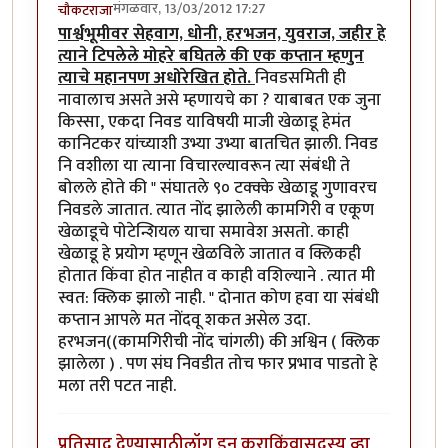
मंगळवार, 13/03/2012 17:27
चौकटराजा
पार्श्वभूमीवर सेहवाग, धोनी, हरभजन, युवराज, जहीर हे
त्याने टिपलेले मोहरे बघितले की एक कप्तान म्हणुन
त्याचे महानपण अधोरेखित होते.
निवडसमिती ही
नावालाच असते असे म्हणायचे का ? याबाबत एक जुना
किस्सा, एकदा निवड याविषयी माजी खेळाडू हेमंत
कानिटकर यांच्याशी उभ्या उभ्या बातचित झाली. निवड
नि वशीला या त्याना विचारल्यावरून त्या संबंधी ते
बोलले होते की " संघातले ९० टक्क्के खेळाडू गुणावरच
निवडले जातात. त्यात नोंद झालेली कामगिरी व एकूण
खेळाडूचे पोटेन्शियल याचा समावेश असतो. काही
खेळाडू हे प्रयोग म्हणून खेळविले जातात व क्लिकही
होतात किंवा होत नाहीत व काही वशिल्याने . त्यात मी
स्वत: क्लिक झालो नाही. " दोनात कोण हवा या संबंधी
कप्तान आपले मत नोंदवू शकत असेल उदा.
हरभजन((कामगिरीची नोंद चांगली) की अश्विन ( क्लिक
झालेला ) . पण संघ निवडीत तोच फार प्रभाव पाडतो हे
मला तरी पटत नाही.
प्रतिसाद देण्यासाठी
लॉग इन करा
किंवा
सदस्य व्हा