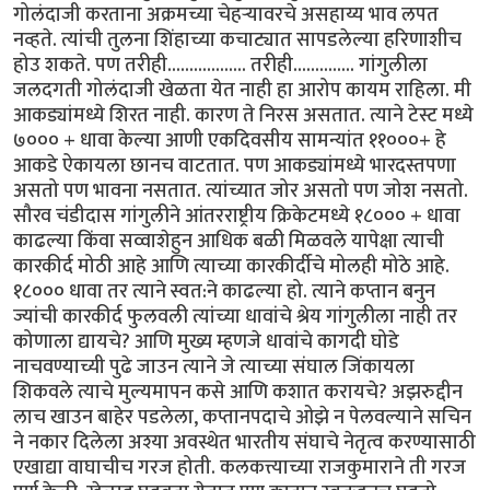
गोलंदाजी करताना अक्रमच्या चेहर्‍यावरचे असहाय्य भाव लपत
नव्हते. त्यांची तुलना शिंहाच्या कचाट्यात सापडलेल्या हरिणाशीच
होउ शकते. पण तरीही.................. तरीही.............. गांगुलीला
जलदगती गोलंदाजी खेळता येत नाही हा आरोप कायम राहिला. मी
आकड्यांमध्ये शिरत नाही. कारण ते निरस असतात. त्याने टेस्ट मध्ये
७००० + धावा केल्या आणी एकदिवसीय सामन्यांत ११०००+ हे
आकडे ऐकायला छानच वाटतात. पण आकड्यांमध्ये भारदस्तपणा
असतो पण भावना नसतात. त्यांच्यात जोर असतो पण जोश नसतो.
सौरव चंडीदास गांगुलीने आंतरराष्ट्रीय क्रिकेटमध्ये १८००० + धावा
काढल्या किंवा सव्वाशेहुन आधिक बळी मिळवले यापेक्षा त्याची
कारकीर्द मोठी आहे आणि त्याच्या कारकीर्दीचे मोलही मोठे आहे.
१८००० धावा तर त्याने स्वत:ने काढल्या हो. त्याने कप्तान बनुन
ज्यांची कारकीर्द फुलवली त्यांच्या धावांचे श्रेय गांगुलीला नाही तर
कोणाला द्यायचे? आणि मुख्य म्हणजे धावांचे कागदी घोडे
नाचवण्याच्यी पुढे जाउन त्याने जे त्याच्या संघाल जिंकायला
शिकवले त्याचे मुल्यमापन कसे आणि कशात करायचे? अझरुद्दीन
लाच खाउन बाहेर पडलेला, कप्तानपदाचे ओझे न पेलवल्याने सचिन
ने नकार दिलेला अश्या अवस्थेत भारतीय संघाचे नेतृत्व करण्यासाठी
एखाद्या वाघाचीच गरज होती. कलकत्त्याच्या राजकुमाराने ती गरज