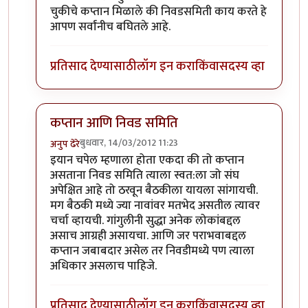
चुकीचे कप्तान मिळाले की निवडसमिती काय करते हे
आपण सर्वांनीच बघितले आहे.
प्रतिसाद देण्यासाठी
लॉग इन करा
किंवा
सदस्य व्हा
कप्तान आणि निवड समिति
बुधवार, 14/03/2012 11:23
अनुप ढेरे
In reply to
निवडसमितीचा रोल ?
by
चौकटराजा
इयान चपेल म्हणाला होता एकदा की तो कप्तान
असताना निवड समिति त्याला स्वत:ला जो संघ
अपेक्षित आहे तो ठरवून बैठकीला यायला सांगायची.
मग बैठकी मध्ये ज्या नावांवर मतभेद असतील त्यावर
चर्चा व्हायची. गांगुलीनी सुद्धा अनेक लोकांबद्दल
असाच आग्रही असायचा. आणि जर पराभवाबद्दल
कप्तान जबाबदार असेल तर निवडीमध्ये पण त्याला
अधिकार असलाच पाहिजे.
प्रतिसाद देण्यासाठी
लॉग इन करा
किंवा
सदस्य व्हा