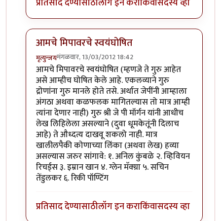
प्रतिसाद देण्यासाठी
लॉग इन करा
किंवा
सदस्य व्हा
आमचे मिपावरचे स्वयंघोषित
मंगळवार, 13/03/2012 18:42
मृत्युन्जय
In reply to
राहुल द्रविड बद्द्ल पण लिहा
by
पक पक पक
आमचे मिपावरचे स्वयंघोषित (म्हणजे ते गुरु आहेत
असे आम्हीच घोषित केले आहे. एकलव्याने गुरु
द्रोणांना गुरु मानले होते तसे. अर्थात जेपींनी आम्हाला
अंगठा अथवा कळफलक मागितल्यास तो मात्र आम्ही
त्यांना देणार नाही) गुरु श्री जे पी मॉर्गन यांनी आधीच
लेख लिहिलेला असल्याने (दुवा धूमकेतूंनी दिलाच
आहे) ते औध्दत्य दाखवू शकलो नाही. मात्र
खालीलपैकी कोणाच्या लिंका (अथवा लेख) हव्या
असल्यास जरुर सांगावे: १. अनिल कुंबळे २. व्हिवियन
रिचर्ड्स ३. इम्रान खान ४. ग्लेन मॅक्ग्रा ५. सचिन
तेंडुलकर ६. रिकी पॉण्टिंग
प्रतिसाद देण्यासाठी
लॉग इन करा
किंवा
सदस्य व्हा