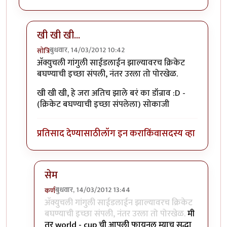
खी खी खी...
बुधवार, 14/03/2012 10:42
सोत्रि
In reply to
मस्त रे ...
by
छोटा डॉन
अ‍ॅक्युचली गांगुली साईडलाईन झाल्यावरच क्रिकेट
बघण्याची इच्छा संपली, नंतर उरला तो पोरखेळ.
खी खी खी, हे जरा अतिच झाले बरं का डॉन्राव :D -
(क्रिकेट बघण्याची इच्छा संपलेला) सोकाजी
प्रतिसाद देण्यासाठी
लॉग इन करा
किंवा
सदस्य व्हा
सेम
बुधवार, 14/03/2012 13:44
कर्ण
In reply to
खी खी खी...
by
सोत्रि
अ‍ॅक्युचली गांगुली साईडलाईन झाल्यावरच क्रिकेट
बघण्याची इच्छा संपली, नंतर उरला तो पोरखेळ.
मी
तर world - cup ची आपली फायनल म्याच सुद्धा