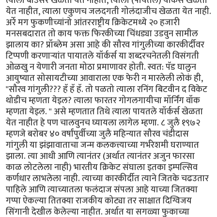
त्याला बाउंसर खेळता येत नाहीत, त्याला (पायतले) यॉर्कर्स खेळता
येत नाहीत, त्याला एकुणच जलदगती गोलंदाजीच खेळता येत नाही.
अर्रे मग फुकणीच्यांनो आंतरराष्ट्रीय क्रिकेटमध्ये २० हजारी
मनसबदारात तो काय फक्त फिरकीच्या चिंधड्या उडवुन सामील
झालाय का? प्रॉब्लेम असा आहे की सौरव गांगुलीच्या कारकीर्दीवर
टिप्पणी करणार्‍यांत पायातले यॉर्कर्स या शब्दरचनेतली विसंगती
ओळखु न येणारी जनता मोठा प्रमाणावर होती. स्वत: पॅड घालुन
आयुष्यात सोसायटीच्या आवाराला एक फेरी न मारलेली लोकं ही,
"सौरव गांगुली??? हॅ हॅ हॅ. तो पळतो त्याला रनिंग बिटवीन द विकेट
थोडीच म्हणता येइल? त्याला फारतर गोगलगायीचा मॉर्निंग वॉक
म्हणता येइल. " असे म्हणतात तिथे त्याला पायतले यॉर्कर्स खेळता
येत नाहीत हे पण चालवुनच घ्यायला लागेल म्हणा. ८ जुलै १९७२
म्हणजे बरोबर ४० वर्षांपुर्वीच्या जुलै महिन्यात सौरव चंडीदास
गांगुली या झंझावाताचा जन्म कलकत्त्याच्या गर्भरेशमी घराण्यात
झाला. त्या आधी आणि त्यानंतर (अर्थात त्यानंतर अजुन फारसा
काळ लोटलेला नाही) भारतीय क्रिकेट संघाला इतका इम्पल्सिव
कर्णधार लाभलेला नाही. त्याच्या कारकीर्दीत त्याने जितके चढउतार
पाहिले आणि त्याच्यातला फलंदाज संपला आहे याच्या जितक्या
गप्पा ऐकल्या तितक्या राजकीय कोट्या तर साक्षात दिग्विजय
सिंगानी देखील केलेल्या नाहीत. अर्थात या सगळ्या फुकाच्या