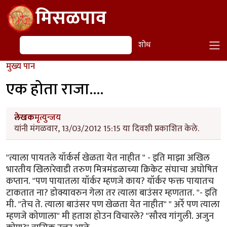
Skip to main content
मिसळपाव
शोध
शोध
मुख्य पान
एक होता राजा....
लेखक
मृत्युन्जय
यांनी मंगळवार, 13/03/2012 15:15 या दिवशी प्रकाशित केले.
"त्याला पायतले यॉर्कर्स खेळता येत नाहीत " - इति माझा अखिल
भारतीय खिलारेवाडी तरुण मित्रमंडळाच्या क्रिकेट संघाचा अघोषित
कप्तान. "पण पायातला यॉर्कर म्हणजे काय? यॉर्कर फक्त पायातच
टाकतात ना? डोक्यावरुन गेला तर त्याला बाउंसर म्हणतात. "- इति
मी. "तेच ते. त्याला बाउंसर पण खेळता येत नाहीत" " अर्रे पण त्याला
म्हणजे कोणाला" मी हताश होउन विचारले? "सौरव गांगुली. अजुन