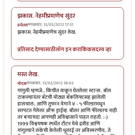
झकास. नेहमीप्रमाणेच सुंदर
मंगळवार, 13/03/2012 17:51
प्रचेतस
झकास. नेहमीप्रमाणेच सुंदर लेख.
प्रतिसाद देण्यासाठी
लॉग इन करा
किंवा
सदस्य व्हा
मस्त लेख.
मंगळवार, 13/03/2012 18:03
मोदक
गांगुली म्हणजे... किंचीत वाकून घेतलेला स्टान्स.. बॉल
टाकल्यानंतर बॅटची मोठ्या बॅकलिफ्टसह झालेली
हालचाल.. आणि तुफान वेगाने ४ - ५ फील्डरमधून
सरपटत गेलेला ऑफ ड्राईव्ह. बॉलर आणि फील्डरच नाही
तर बर्‍याचदा आपणही अविश्वासाने पाहत राहतो. :-)
1999 विश्वचषक स्पर्धेत टाँटन येथे द्रवीड आणि
गांगुल्याने लंकेची केलेली धुलाई तर अविस्मरणीय.. ते