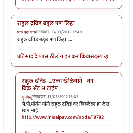
राहुल द्रविड बद्द्ल पण लिहा
मंगळवार, 13/03/2012 17:49
पक पक पक
राहुल द्रविड बद्द्ल पण लिहा .....
प्रतिसाद देण्यासाठी
लॉग इन करा
किंवा
सदस्य व्हा
राहुल द्रविड ....एका खेळियाने - वन
ब्रिक अ‍ॅट अ टाईम !
मंगळवार, 13/03/2012 18:08
धुमकेतू
In reply to
राहुल द्रविड बद्द्ल पण लिहा
by
पक पक पक
जे.पी.मॉर्गन यांनी राहुल द्रविड वर लिहलेला हा
लेख
छान आहे
http://www.misalpav.com/node/18782