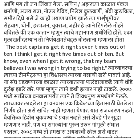
आणि मग तो जग जिंकत गेला. सचिन / अझरच्या काळात पंकज
धर्माणी, अजय रात्रा, नोएल डेविड, निलेश कुलकर्णी, अ‍ॅबी कुरुविला,
समीर दिघे असे जे काही भयाण प्रयोग झाले त्या पार्श्वभूमीवर
सेहवाग, धोनी, हरभजन, युवराज, जहीर हे त्याने टिपलेले मोहरे
बघितले की एक कप्तान म्हणुन त्याचे महानपण अधोरेखि होते. एका
मुलाखतीदरम्यान तो निर्णयक्षमतेबद्दल बोलताना म्हणाला होता
"The best captains get it right seven times out of
ten. I think I get it right five times out of ten. But I
know, even when I get it wrong, that my team
believes I was wrong in trying to be right." त्याच्यावरचा
त्याच्या टीममेट्सचा हा विश्वासच त्याच्या यशाची खरी पावती आहे.
या संघ घडवण्याच्या काळात त्याच्यातल्या फलंदाजाकडे त्याचे थोडे
दुर्लक्ष झाले खरे. पणा म्हणुन त्याने कधी हत्यार नाही टाकले. २००७
मध्ये सक्तीच्या वनवासापर्यंत त्याने ते शिवधनुष्य समर्थपणे पेलले.
त्याच्यावर लादलेला हा वनवास एक क्रिकेटच्या हितासाठी घेतलेला
निर्णय होता असे खचित नाही म्हणता येणार. यात राजकारण नव्हते,
वैयक्तिक हिशेब चुकवण्याचे प्रयत्न नव्हते असे शेंबडे पोर सुद्धा
म्हणणार नाही. पण या सगळ्यांना पुरुन उरुन गांगुली संघात
परतला. २००८ मध्ये तो हमखास अयशस्वी ठरेल असे वाटत