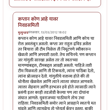
कप्तान कोण आहे यावर
निवडसमिती
मंगळवार, 13/03/2012 18:02
मृत्युन्जय
In reply to
निवडसमितीचा रोल ?
by
चौकटराजा
कप्तान कोण आहे यावर निवडसमिती आणि कोच चा
रोल अवलंबुन असतो. कप्ता जर राहुल द्रविड असेल
तर बिचारा जी टीम मिळेल ती निमूटपणे स्वीकारुन
खेळतो आणि अपयशी ठरतो. तेच सचिनचे. पण कप्तान
जर गांगुली सारखा असेल तर तो स्वतःच्या
मागण्यांबद्दल, टीमबद्दल आग्रही असतो. पाहिजे तशी
टीम मिळवतो आणि ती टिकवतो, त्यांना पाठिंबा देतो,
त्यांना प्रोत्साहन देतो. गांगुलीचे वक्तव्य होते की तो
धोनीला खेळवेल आणि त्याने त्याला संघात आणवले.
त्याला सेहवाग आणि हरभजन हवे होते त्यासाठी त्याने
प्रसंगी इतर काही तडजोडी केल्या पण त्या दोघांना
संघात आणले. युवराजच्या पाठीमागे तोच उभा
राहिला. निवडसमिती समोर त्याने आग्रहाने स्वतःचे मत
मांडले आणि त्यामुळेच तो प्लेयर्स कॅप्टन ठरला. बाकी