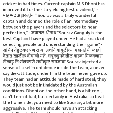
cricket in bad times. Current captain M S Dhoni has
improved it further to yield highest dividend," -
मोहम्मद अझरुद्दीन. “Sourav was a truly wonderful
captain and donned the role of an intermediary
between the players and the selectors to near
perfection,” - जवागल श्रीनाथ "Sourav Ganguly is the
best Captain I have played under. He had a knack of
selecting people and understanding their game" -
सचिन तेंडुलकर पण खर्‍या अर्थाने गांगुलीच्या महानतेची ग्वाही
देतात खालील दोघांची मते. शत्रुकडुनदेखील वाहवा मिळवणारा
खेळाडु नि:संशयपणे सर्वोत्कृष्ट समजावा Sourav injected a
sense of a self-confidence inside the team, a never
say die-attitude, under him the team never gave up.
They team had an attitude made of hard steel; they
would just not be intimidated by the Australian
conditions. Dhoni on the other hand, is a bit cool, I
can’t term it bad, but certainly in Australia, to beat
the home side, you need to like Sourav, a bit more
aggressive. The team should have an attacking