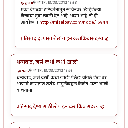
मंगळवार, 13/03/2012 18:38
मृत्युन्जय
In reply to
मस्त लेख अमोल केळकर ( अवांतर
by
अमोल के
एका वेगळ्या दृष्टिकोनातुन सचिनवर लिहिलेल्या
लेखाचा दुवा खाली देत आहे. आशा आहे तो ही
आवडेल :)
http://misalpav.com/node/16844
प्रतिसाद देण्यासाठी
लॉग इन करा
किंवा
सदस्य व्हा
धन्यवाद, जसं कधी कधी खाली
मंगळवार, 13/03/2012 18:53
५० फक्त
धन्यवाद, जसं कधी कधी खाली गेलेले चांगले लेख वर
आणावे लागतात तसंच गांगुलीबद्दल केलंत. मजा आली
वाचताना.
प्रतिसाद देण्यासाठी
लॉग इन करा
किंवा
सदस्य व्हा