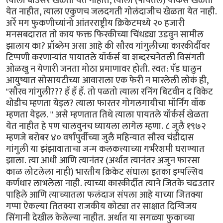
त्याला बाउंसर खेळता येत नाहीत, त्याला (पायतले) यॉर्कर्स खेळता
येत नाहीत, त्याला एकुणच जलदगती गोलंदाजीच खेळता येत नाही.
अर्रे मग फुकणीच्यांनो आंतरराष्ट्रीय क्रिकेटमध्ये २० हजारी
मनसबदारात तो काय फक्त फिरकीच्या चिंधड्या उडवुन सामील
झालाय का? प्रॉब्लेम असा आहे की सौरव गांगुलीच्या कारकीर्दीवर
टिप्पणी करणार्‍यांत पायातले यॉर्कर्स या शब्दरचनेतली विसंगती
ओळखु न येणारी जनता मोठा प्रमाणावर होती. स्वत: पॅड घालुन
आयुष्यात सोसायटीच्या आवाराला एक फेरी न मारलेली लोकं ही,
"सौरव गांगुली??? हॅ हॅ हॅ. तो पळतो त्याला रनिंग बिटवीन द विकेट
थोडीच म्हणता येइल? त्याला फारतर गोगलगायीचा मॉर्निंग वॉक
म्हणता येइल. " असे म्हणतात तिथे त्याला पायतले यॉर्कर्स खेळता
येत नाहीत हे पण चालवुनच घ्यायला लागेल म्हणा. ८ जुलै १९७२
म्हणजे बरोबर ४० वर्षांपुर्वीच्या जुलै महिन्यात सौरव चंडीदास
गांगुली या झंझावाताचा जन्म कलकत्त्याच्या गर्भरेशमी घराण्यात
झाला. त्या आधी आणि त्यानंतर (अर्थात त्यानंतर अजुन फारसा
काळ लोटलेला नाही) भारतीय क्रिकेट संघाला इतका इम्पल्सिव
कर्णधार लाभलेला नाही. त्याच्या कारकीर्दीत त्याने जितके चढउतार
पाहिले आणि त्याच्यातला फलंदाज संपला आहे याच्या जितक्या
गप्पा ऐकल्या तितक्या राजकीय कोट्या तर साक्षात दिग्विजय
सिंगानी देखील केलेल्या नाहीत. अर्थात या सगळ्या फुकाच्या