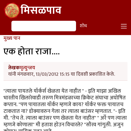
Skip to main content
मिसळपाव
शोध
शोध
मुख्य पान
एक होता राजा....
लेखक
मृत्युन्जय
यांनी मंगळवार, 13/03/2012 15:15 या दिवशी प्रकाशित केले.
"त्याला पायतले यॉर्कर्स खेळता येत नाहीत " - इति माझा अखिल
भारतीय खिलारेवाडी तरुण मित्रमंडळाच्या क्रिकेट संघाचा अघोषित
कप्तान. "पण पायातला यॉर्कर म्हणजे काय? यॉर्कर फक्त पायातच
टाकतात ना? डोक्यावरुन गेला तर त्याला बाउंसर म्हणतात. "- इति
मी. "तेच ते. त्याला बाउंसर पण खेळता येत नाहीत" " अर्रे पण त्याला
म्हणजे कोणाला" मी हताश होउन विचारले? "सौरव गांगुली. अजुन