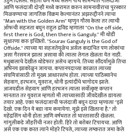
उठुन दिसला. सहारा कप मध्ये सलग पाच सामन्यात गोलंदाजी
आणि फलंदाजी दोन्ही मध्ये करामत करुन सामनावीराचा पुरस्कार
मिळवण्याचा जागतिक विक्रम केल्यानंतर अझरुद्दीनने त्याचा
"Man with the Golden Arm" म्हणुन गौरव केला तर त्याची
ऑफची सहजता बघुन राहुल द्रविड म्हणाला "On the off side,
first there is God, then there is Ganguly." मी थोडी
सुधारणा करु इच्छितो. "Sourav Ganguly is the God of
Offside." त्याच्या या सहजतेमुळेच असेल कदाचित पण लोकांचा
असा गैरसमज झाला असावा की त्याला लेगल खेळता येत नाही.
मधुबालाचे देखील थोडेफार असेच व्हायचे. तिच्या सौंदर्यामुळे तिचा
अभिनय झाकोळुन जायचा. कप्तानपदाच्या काळात त्याच्या
संघमित्रांसाठी तो मुख्य आधारस्तंभ होता. त्याच्या पाठिब्यानेच
सेहवाग, हरभजन, युवराज, धोनी इत्यांदींचे भागोदय झाले.
आजघडील सेहवाग आणि हरभजन त्याला सर्वोत्कृष्ट कप्तान
मानतात तर युवराज म्हणतो मी त्याच्यासाठी जीवदेखील द्यायला
तयार आहे. एका फलंदाजाची फलंदाजी बघुन दादा म्हणाला "इसे
देखो. एक दिन ये बडा नाम कमायेगा. मुझे इसे खिलाना है." तो
महेंद्रसिंग धोनी होता आणि वर्षभरात तो भारतासाठी खेळला.
गांगुलीकडे जौहरीची नजर होती. हिरे तो बरोबर टिपायचा. आणि
असे एक एक करत त्याने मोहरे टिपले, त्याच्या लष्करात जमा केले