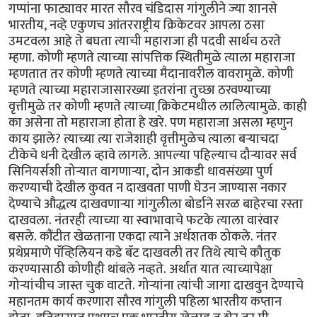
गप्पांना फाट्यावर मारत सौरव चंडिदास गांगुलीने ज्या शानसे
भारतीय, नव्हे एकुणच आंतरराष्ट्रीय क्रिकेटवर आपला ठसा
उमटवला आहे ते बघता त्याची महाराजा ही पदवी सार्थच ठरते
म्हणा. कोणी म्हणते त्याच्या सांपत्तिक स्थितीमुळे त्याला महाराजा
म्हणतात तर कोणी म्हणते त्याच्या मैदानावरील वावरामुळे. कोणी
म्हणते त्याच्या महाराजासारख्या इतरांना तुच्छा ठरवण्याच्या
वृत्तीमुळे तर कोणी म्हणते त्याच्या क्रि़केटमधील लालित्यामुळे. काही
का असेना तो महाराजा होता हे खरे. पण महाराजा असला म्हणुन
काय झाले? त्याच्या त्या राजेशाही वृत्तीमुळेच त्याला बर्‍याचदा
टीकेचे धनी देखील व्हावे लागले. आपल्या पहिल्याच दौर्‍यावर सर्व
सिनियर्सशी तोर्‍यात वागणार्‍या, दोन आकडी धावसंख्या पुर्ण
करण्याची देखील कुवत न दाखवता पाणी घेउन जाण्यास नकार
देण्याचे औद्धत्य दाखवणार्‍या गांगुलीला बोर्डाने सरळ बाहेरचा रस्ता
दाखवला. नंतरही त्याच्या या स्वाभावाचे फटके त्याला वारंवार
बसले. कौंटीत खेळताना एकदा त्याने अर्धशतक ठोकले. नंतर
प्रथेप्रमाणे पॅव्हिलियन कडे बॅट दाखवली तर तिथे त्याचे कौतुक
करण्यासाठी कोणीही थांबले नव्हते. अर्थात यात त्याच्यापेक्षा
गोर्‍यांचीच जास्त चुक वाटते. गोर्‍यांना त्यांची जागा दाखवुन देण्याचे
महानतम कार्य करणारा सौरव गांगुली पहिला भारतीय कप्तान