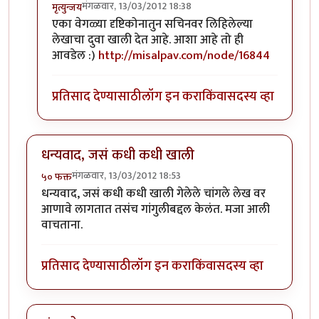
मंगळवार, 13/03/2012 18:38
मृत्युन्जय
In reply to
मस्त लेख अमोल केळकर ( अवांतर
by
अमोल के
एका वेगळ्या दृष्टिकोनातुन सचिनवर लिहिलेल्या
लेखाचा दुवा खाली देत आहे. आशा आहे तो ही
आवडेल :)
http://misalpav.com/node/16844
प्रतिसाद देण्यासाठी
लॉग इन करा
किंवा
सदस्य व्हा
धन्यवाद, जसं कधी कधी खाली
मंगळवार, 13/03/2012 18:53
५० फक्त
धन्यवाद, जसं कधी कधी खाली गेलेले चांगले लेख वर
आणावे लागतात तसंच गांगुलीबद्दल केलंत. मजा आली
वाचताना.
प्रतिसाद देण्यासाठी
लॉग इन करा
किंवा
सदस्य व्हा