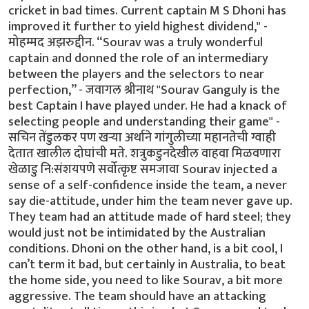
cricket in bad times. Current captain M S Dhoni has
improved it further to yield highest dividend," -
मोहम्मद अझरुद्दीन. “Sourav was a truly wonderful
captain and donned the role of an intermediary
between the players and the selectors to near
perfection,” - जवागल श्रीनाथ "Sourav Ganguly is the
best Captain I have played under. He had a knack of
selecting people and understanding their game" -
सचिन तेंडुलकर पण खर्‍या अर्थाने गांगुलीच्या महानतेची ग्वाही
देतात खालील दोघांची मते. शत्रुकडुनदेखील वाहवा मिळवणारा
खेळाडु नि:संशयपणे सर्वोत्कृष्ट समजावा Sourav injected a
sense of a self-confidence inside the team, a never
say die-attitude, under him the team never gave up.
They team had an attitude made of hard steel; they
would just not be intimidated by the Australian
conditions. Dhoni on the other hand, is a bit cool, I
can’t term it bad, but certainly in Australia, to beat
the home side, you need to like Sourav, a bit more
aggressive. The team should have an attacking