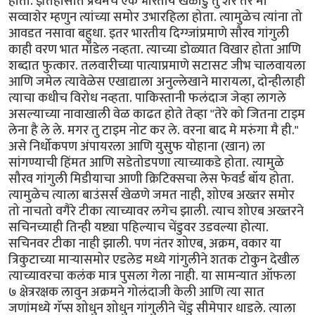
होता. इतिहासात प्रथमच एक भारतीय खेळाडु तु शेर तर मी
सव्वाशेर म्हणुन त्यांच्या समोर उभारहिला होता. त्यामुळेच त्यांना तो
आवडत नसावा बहुधा. इतर भारतीय दिग्ग्जांप्रमाणे सौरव गांगुली
काही वरण भात मॉडेल नव्हता. त्याच्या डोळ्यात विखार होता आणि
शब्दात फुत्कार. तलवारीच्या पात्याप्रमाणे सटासट जीभ चालवायला
आणि जमेल त्यावेळेस एखाद्याला अनुल्लेखाने मारायला, दोन्हीलाही
त्याचा कधीच विरोध नव्हता. पाकिस्तानी फलंदाज जेव्हा लागले
असल्याच्या नावाखाली वेळ काढत होते तेव्हा "तेरे को जितना टाइम
लेना है ले ले. मगर तु टाइम नोट कर ले. वरना बाद मे मरुंगा मै ही."
असे निर्धोकपण अंपायरला आणि युसुफ योहाना (खान) ला
सांगण्याची हिंमत आणि सडेतोडपणा त्याच्याकडे होता. त्यामुळे
सौरव गांगुली मिडीयाचा आणी क्रिटिक्सचा लेस फेवर्ड बॉय होता.
त्यामुळेच त्याला बाउंसर्स खेळणे जमत नाही, शोएब अख्तर समोर
तो नाचतो वगैरे टीका त्याच्यावर लगेच झाली. त्याच शोएब अख्तरने
सचिनच्याही तिन्ही यष्ट्या पहिल्याच चेंडुवर उडवल्या होत्या.
सचिनवर टीका नाही झाली. पण नंतर शोएब, अक्रम, वकार या
त्रिकुटाच्या मार्‍यासमोर एडलेड मध्ये गांगुलीने शतक टोकुन देखील
त्याच्यावरचा कलंक मात्र पुसला गेला नाही. या सामन्यात ऑफला
७ क्षेत्ररक्षक लावुन अक्रमने गोलंदाजी केली आणि त्या सात
जणांमध्ये गॅप्स शोधुन शोधुन गांगुलीने चेंडु सीमेपार धाडले. त्याला