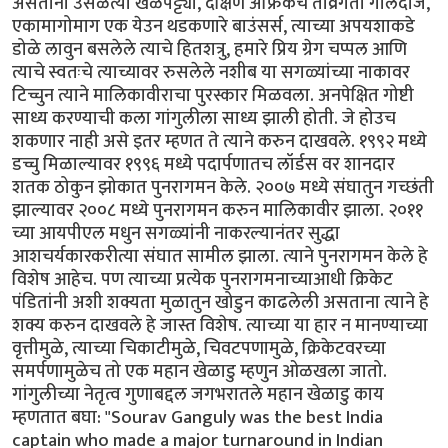
असताना उसळत्या खेळपट्ट्या, दक्षिण अफ्रिकेचे तीव्रगती गोलंदाज,
एकामागोमाग एक येउन थडकणारे बाउंसर्स, त्याच्या अपयशाकडे
डोळे लावुन बसलेले त्याचे हितशत्रु, हमारे प्रिय ग्रेग चप्पल आणि
त्याचे स्वतःचे त्याच्यावर रुसलेले नशीब या सगळ्यांच्या नाकावर
टिच्चुन त्याने मालिकावीराचा पुरस्कार मिळवला. अनपेक्षित गोष्टी
साध्य करण्याची कला गांगुलीला साध्य झाली होती. जे होउच
शकणार नाही असे इतर म्हणत ते त्याने करुन दाखवले. १९९२ मध्ये
डच्चु मिळाल्यावर १९९६ मध्ये पदार्पणातच लॉर्डस वर शानदार
शतक ठोकुन झोकात पुनरागमन केले. २००७ मध्ये संघातुन गच्छंती
झाल्यावर २००८ मध्ये पुनरागमन करुन मालिकावीर झाला. २०११
च्या आयपीएल मधुन सगळ्यांनी नाकरल्यानंतर सुद्धा
आशचर्यकारकरीत्या संघात सामील झाला. त्याने पुनरागमन केले हे
विशेष आहेच. पण त्याच्या प्रत्येक पुनरागमनाच्याआधी क्रिकेट
पंडितांनी अशी शक्यता मुळातुन खोडुन काढलेली असताना त्याने हे
शक्य करुन दाखवले हे जास्त विशेष. त्याच्या या हार न मानण्याच्या
वृत्तीमुळे, त्याच्या चिकाटीमुळे, चिवटपणामुळे, क्रिकेटवरच्या
समर्पणामुळेच तो एक महान खेळाडु म्हणुन ओळखला जातो.
गांगुलीच्या नेतृत्व गुणाबद्दल जगभरातले महान खेळाडु काय
म्हणतात बघा: "Sourav Ganguly was the best India
captain who made a major turnaround in Indian