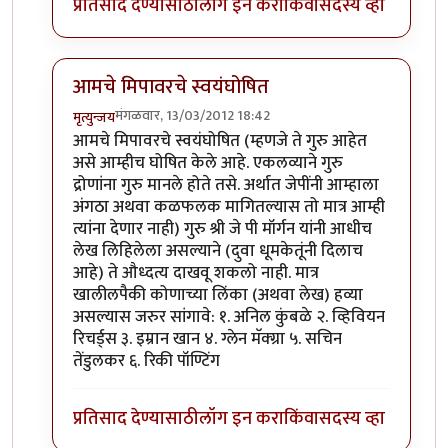
प्रतिसाद देण्यासाठी
लॉग इन करा
किंवा
सदस्य व्हा
आमचे मिपावरचे स्वयंघोषित
मंगळवार, 13/03/2012 18:42
मृत्युन्जय
In reply to
राहुल द्रविड बद्द्ल पण लिहा
by
पक पक पक
आमचे मिपावरचे स्वयंघोषित (म्हणजे ते गुरु आहेत
असे आम्हीच घोषित केले आहे. एकलव्याने गुरु
द्रोणांना गुरु मानले होते तसे. अर्थात जेपींनी आम्हाला
अंगठा अथवा कळफलक मागितल्यास तो मात्र आम्ही
त्यांना देणार नाही) गुरु श्री जे पी मॉर्गन यांनी आधीच
लेख लिहिलेला असल्याने (दुवा धूमकेतूंनी दिलाच
आहे) ते औध्दत्य दाखवू शकलो नाही. मात्र
खालीलपैकी कोणाच्या लिंका (अथवा लेख) हव्या
असल्यास जरुर सांगावे: १. अनिल कुंबळे २. व्हिवियन
रिचर्ड्स ३. इम्रान खान ४. ग्लेन मॅक्ग्रा ५. सचिन
तेंडुलकर ६. रिकी पॉण्टिंग
प्रतिसाद देण्यासाठी
लॉग इन करा
किंवा
सदस्य व्हा