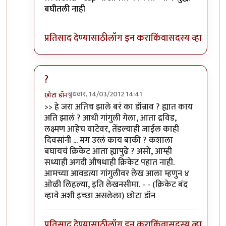
बघीतली नाही
प्रतिसाद देण्यासाठी
लॉग इन करा
किंवा
सदस्य व्हा
?
बुधवार, 14/03/2012 14:41
छोटा डॉन
In reply to
खी खी खी...
by
सोत्रि
>> हे जरा अतिच झाले बरं का डॉन्राव ? ह्यात काय
अति झालं ? आधी गांगुली गेला, आता द्रविड,
लक्ष्मण आहेच वाटेवर, तेंडल्याही जाईल काही
दिवसांनी ... मग उरलं काय बाकी ? कशाला
बघायचं क्रिकेट आता ह्यापुढे ? असो, आम्ही
सध्याही अगदी औषधाही क्रिकेट पहात नाही.
आमच्या आवडत्या गांगुलीवर लेख आला म्हणुन ४
ओळी लिहल्या, इति लेखनसीमा. - - (क्रिकेट बंद
व्हावे अशी इच्छा असलेला) छोटा डॉन
प्रतिसाद देण्यासाठी
लॉग इन करा
किंवा
सदस्य व्हा