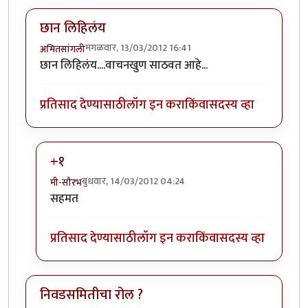
छान लिहिलंय
मंगळवार, 13/03/2012 16:41
अमितसांगली
छान लिहिलंय....वाचनखुण साठवत आहे...
प्रतिसाद देण्यासाठी
लॉग इन करा
किंवा
सदस्य व्हा
+१
बुधवार, 14/03/2012 04:24
मी-सौरभ
In reply to
छान लिहिलंय
by
अमितसांगली
सहमत
प्रतिसाद देण्यासाठी
लॉग इन करा
किंवा
सदस्य व्हा
निवडसमितीचा रोल ?