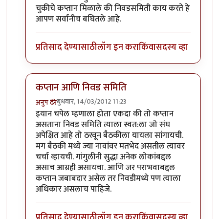
चुकीचे कप्तान मिळाले की निवडसमिती काय करते हे
आपण सर्वांनीच बघितले आहे.
प्रतिसाद देण्यासाठी
लॉग इन करा
किंवा
सदस्य व्हा
कप्तान आणि निवड समिति
बुधवार, 14/03/2012 11:23
अनुप ढेरे
In reply to
निवडसमितीचा रोल ?
by
चौकटराजा
इयान चपेल म्हणाला होता एकदा की तो कप्तान
असताना निवड समिति त्याला स्वत:ला जो संघ
अपेक्षित आहे तो ठरवून बैठकीला यायला सांगायची.
मग बैठकी मध्ये ज्या नावांवर मतभेद असतील त्यावर
चर्चा व्हायची. गांगुलीनी सुद्धा अनेक लोकांबद्दल
असाच आग्रही असायचा. आणि जर पराभवाबद्दल
कप्तान जबाबदार असेल तर निवडीमध्ये पण त्याला
अधिकार असलाच पाहिजे.
प्रतिसाद देण्यासाठी
लॉग इन करा
किंवा
सदस्य व्हा