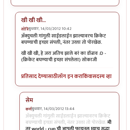
खी खी खी...
बुधवार, 14/03/2012 10:42
सोत्रि
In reply to
मस्त रे ...
by
छोटा डॉन
अ‍ॅक्युचली गांगुली साईडलाईन झाल्यावरच क्रिकेट
बघण्याची इच्छा संपली, नंतर उरला तो पोरखेळ.
खी खी खी, हे जरा अतिच झाले बरं का डॉन्राव :D -
(क्रिकेट बघण्याची इच्छा संपलेला) सोकाजी
प्रतिसाद देण्यासाठी
लॉग इन करा
किंवा
सदस्य व्हा
सेम
बुधवार, 14/03/2012 13:44
कर्ण
In reply to
खी खी खी...
by
सोत्रि
अ‍ॅक्युचली गांगुली साईडलाईन झाल्यावरच क्रिकेट
बघण्याची इच्छा संपली, नंतर उरला तो पोरखेळ.
मी
तर world - cup ची आपली फायनल म्याच सुद्धा