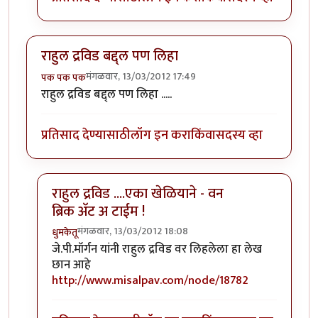
राहुल द्रविड बद्द्ल पण लिहा
मंगळवार, 13/03/2012 17:49
पक पक पक
राहुल द्रविड बद्द्ल पण लिहा .....
प्रतिसाद देण्यासाठी
लॉग इन करा
किंवा
सदस्य व्हा
राहुल द्रविड ....एका खेळियाने - वन
ब्रिक अ‍ॅट अ टाईम !
मंगळवार, 13/03/2012 18:08
धुमकेतू
In reply to
राहुल द्रविड बद्द्ल पण लिहा
by
पक पक पक
जे.पी.मॉर्गन यांनी राहुल द्रविड वर लिहलेला हा
लेख
छान आहे
http://www.misalpav.com/node/18782