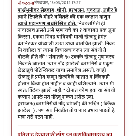
मंगळवार, 13/03/2012 17:27
चौकटराजा
पार्श्वभूमीवर सेहवाग, धोनी, हरभजन, युवराज, जहीर हे
त्याने टिपलेले मोहरे बघितले की एक कप्तान म्हणुन
त्याचे महानपण अधोरेखित होते.
निवडसमिती ही
नावालाच असते असे म्हणायचे का ? याबाबत एक जुना
किस्सा, एकदा निवड याविषयी माजी खेळाडू हेमंत
कानिटकर यांच्याशी उभ्या उभ्या बातचित झाली. निवड
नि वशीला या त्याना विचारल्यावरून त्या संबंधी ते
बोलले होते की " संघातले ९० टक्क्के खेळाडू गुणावरच
निवडले जातात. त्यात नोंद झालेली कामगिरी व एकूण
खेळाडूचे पोटेन्शियल याचा समावेश असतो. काही
खेळाडू हे प्रयोग म्हणून खेळविले जातात व क्लिकही
होतात किंवा होत नाहीत व काही वशिल्याने . त्यात मी
स्वत: क्लिक झालो नाही. " दोनात कोण हवा या संबंधी
कप्तान आपले मत नोंदवू शकत असेल उदा.
हरभजन((कामगिरीची नोंद चांगली) की अश्विन ( क्लिक
झालेला ) . पण संघ निवडीत तोच फार प्रभाव पाडतो हे
मला तरी पटत नाही.
प्रतिसाद देण्यासाठी
लॉग इन करा
किंवा
सदस्य व्हा