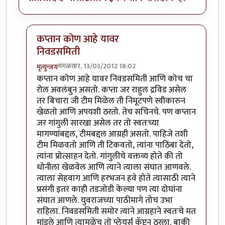
कप्तान कोण आहे यावर
निवडसमिती
मंगळवार, 13/03/2012 18:02
मृत्युन्जय
In reply to
निवडसमितीचा रोल ?
by
चौकटराजा
कप्तान कोण आहे यावर निवडसमिती आणि कोच चा
रोल अवलंबुन असतो. कप्ता जर राहुल द्रविड असेल
तर बिचारा जी टीम मिळेल ती निमूटपणे स्वीकारुन
खेळतो आणि अपयशी ठरतो. तेच सचिनचे. पण कप्तान
जर गांगुली सारखा असेल तर तो स्वतःच्या
मागण्यांबद्दल, टीमबद्दल आग्रही असतो. पाहिजे तशी
टीम मिळवतो आणि ती टिकवतो, त्यांना पाठिंबा देतो,
त्यांना प्रोत्साहन देतो. गांगुलीचे वक्तव्य होते की तो
धोनीला खेळवेल आणि त्याने त्याला संघात आणवले.
त्याला सेहवाग आणि हरभजन हवे होते त्यासाठी त्याने
प्रसंगी इतर काही तडजोडी केल्या पण त्या दोघांना
संघात आणले. युवराजच्या पाठीमागे तोच उभा
राहिला. निवडसमिती समोर त्याने आग्रहाने स्वतःचे मत
मांडले आणि त्यामुळेच तो प्लेयर्स कॅप्टन ठरला. बाकी