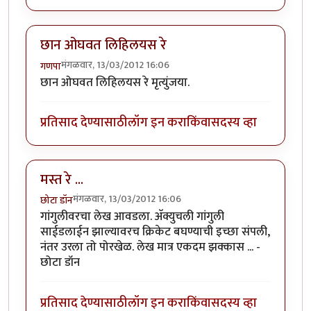
छान ओघवत लिहिलयस रे
मंगळवार, 13/03/2012 16:06
गणपा
छान ओघवत लिहिलयस रे मृत्युंजया.
प्रतिसाद देण्यासाठी
लॉग इन करा
किंवा
सदस्य व्हा
मस्त रे ...
मंगळवार, 13/03/2012 16:06
छोटा डॉन
गांगुलीवरचा लेख आवडला. अ‍ॅक्युचली गांगुली
साईडलाईन झाल्यावरच क्रिकेट बघण्याची इच्छा संपली,
नंतर उरला तो पोरखेळ. लेख मात्र एकदम झक्कास ... -
छोटा डॉन
प्रतिसाद देण्यासाठी
लॉग इन करा
किंवा
सदस्य व्हा