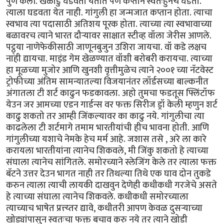
पुर्ण केली. खेळाडु घडवता येतात पण कप्तान स्वतःहुनच घडतो.
त्याला घडवता येत नाही. गांगुली हा जन्मजात कप्तान होता. त्याचा
स्वभाव त्या पदासाठी अतिशय पूरक होता. त्याच्या त्या स्वभावाच्या
बळावरच त्याने भारत दौर्‍यावर साक्षात स्टीव्ह वॉला जेरीस आणले.
पट्ठ्या नाणेफेकीसाठी जाणूनबुजुन उशिरा जायचा. वॉ कडे लक्षच
नाही द्यायचा. माइंड गेम खेळण्यात वॉशी बरोबरी करायचा. त्याच्या
हा मूळच्या मुजोर आणि खुनशी वृत्तीमुळेच त्याने २००१ च्या नॅटवेस्ट
ट्रोफीच्या अंतिम सामन्यातल्या विजयानंतर लॉर्डसच्या बाल्कनीत
अंगातला टी शर्ट काढुन फडकावला. अहो तुमचा फडतूस फ्लिंटॉफ
येउन जर आमच्या एडन गार्डन्स वर फक्त सिरीज ड्रॉ केली म्हणुन शर्ट
काढु शकतो तर आम्ही जिंकल्यावर का काढु नये. गांगुलीचा त्या
काढलेला टी शर्टमागे तमाम भारतीयांची हीच भावना होती. आणि
गांगुलीच्या यशाचे नेमके हेच मर्म आहे. जशास तसे , अरे ला कारे
करायला भारतीयांना त्यानेच शिकवले, मी जिंकु शकतो हे त्याच्या
संघाला त्यानेच सांगितले. समोरच्याने स्लेजिंग केले तर त्याला फक्त
बॅटने उत्तर देउन भागत नाही तर तिथल्या तिथे एक घाव दोन तुकडे
करुन त्याला त्याची लायकी दाखवुन देणेही कधीकधी गरजेचे असते
हे त्याच्या संघाला त्यानेच शिकवले. कधीकधी समोरच्याला
त्याच्याच भाषेत प्रत्त्य्तर द्यावे, कधीतरी आपण केवळ दुसर्‍याच्या
खोड्यांपासुन स्वतःचा फक्त बचाव करु नये तर त्याने खोडी