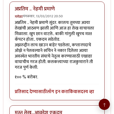
अप्रतिम .. नेहमी प्रमाणे
मंगळवार, 13/03/2012 20:50
गणेशा
अप्रतिम .. नेहमी प्रमाणे सुंदर. कालच तुमच्या अश्या
लेखांची आठवण झाली आणि आज हा लेख वाचायला
मिळाला. खुप छान वाटले.. बाकी गांगुली खुपच मस्त
कॅपटन होता.. एकदम सडेतोड.
अझरुद्दीन लाच खाउन बाहेर पडलेला, कप्तानपदाचे
ओझे न पेलवल्याने सचिन ने नकार दिलेला अश्या
अवस्थेत भारतीय संघाचे नेतृत्व करण्यासाठी एखाद्या
वाघाचीच गरज होती. कलकत्त्याच्या राजकुमाराने ती
गरज पुर्ण केली.
१०० % बरोबर.
प्रतिसाद देण्यासाठी
लॉग इन करा
किंवा
सदस्य व्हा
↑
मस्त लेख...आवडेश एकदम