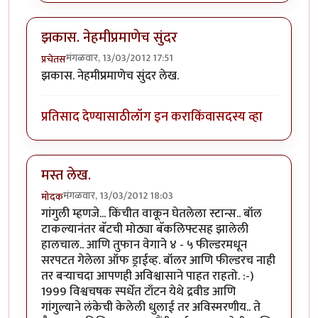
झकास. नेहमीप्रमाणेच सुंदर
मंगळवार, 13/03/2012 17:51
प्रचेतस
झकास. नेहमीप्रमाणेच सुंदर लेख.
प्रतिसाद देण्यासाठी
लॉग इन करा
किंवा
सदस्य व्हा
मस्त लेख.
मंगळवार, 13/03/2012 18:03
मोदक
गांगुली म्हणजे... किंचीत वाकून घेतलेला स्टान्स.. बॉल
टाकल्यानंतर बॅटची मोठ्या बॅकलिफ्टसह झालेली
हालचाल.. आणि तुफान वेगाने ४ - ५ फील्डरमधून
सरपटत गेलेला ऑफ ड्राईव्ह. बॉलर आणि फील्डरच नाही
तर बर्‍याचदा आपणही अविश्वासाने पाहत राहतो. :-)
1999 विश्वचषक स्पर्धेत टाँटन येथे द्रवीड आणि
गांगुल्याने लंकेची केलेली धुलाई तर अविस्मरणीय.. ते