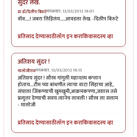
सुंदर लेख.
मंगळवार, 13/03/2012 19:01
प्रा.डॉ.दिलीप बिरुटे
वॉव.....! जबरा लिहिलंय......आवडला लेख. -दिलीप बिरुटे
प्रतिसाद देण्यासाठी
लॉग इन करा
किंवा
सदस्य व्हा
अतिशय सुंदर !
मंगळवार, 13/03/2012 19:15
मालोजीराव
अतिशय सुंदर ! सौरव गांगुली महानतम कप्तान
होताच....टीम च्या बांधणीत त्याचा वाटा सिंहाचा आहे,
संघाला जिंकण्याची खुमखुमी,आक्रमकपणा,जशास तसे
प्रत्युत्तर देण्याची सवय त्यानेच लावली ! सौरव ला सलाम
- मालोजी
प्रतिसाद देण्यासाठी
लॉग इन करा
किंवा
सदस्य व्हा