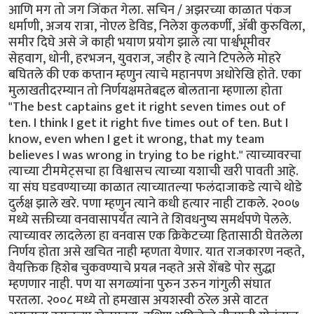
आणि मग तो जग जिंकत गेला. सचिन / अझरच्या काळात पंकज
धर्माणी, अजय रात्रा, नोएल डेविड, निलेश कुलकर्णी, अ‍ॅबी कुरुविला,
समीर दिघे असे जे काही भयाण प्रयोग झाले त्या पार्श्वभूमीवर
सेहवाग, धोनी, हरभजन, युवराज, जहीर हे त्याने टिपलेले मोहरे
बघितले की एक कप्तान म्हणुन त्याचे महानपण अधोरेखि होते. एका
मुलाखतीदरम्यान तो निर्णयक्षमतेबद्दल बोलताना म्हणाला होता
"The best captains get it right seven times out of
ten. I think I get it right five times out of ten. But I
know, even when I get it wrong, that my team
believes I was wrong in trying to be right." त्याच्यावरचा
त्याच्या टीममेट्सचा हा विश्वासच त्याच्या यशाची खरी पावती आहे.
या संघ घडवण्याच्या काळात त्याच्यातल्या फलंदाजाकडे त्याचे थोडे
दुर्लक्ष झाले खरे. पणा म्हणुन त्याने कधी हत्यार नाही टाकले. २००७
मध्ये सक्तीच्या वनवासापर्यंत त्याने ते शिवधनुष्य समर्थपणे पेलले.
त्याच्यावर लादलेला हा वनवास एक क्रिकेटच्या हितासाठी घेतलेला
निर्णय होता असे खचित नाही म्हणता येणार. यात राजकारण नव्हते,
वैयक्तिक हिशेब चुकवण्याचे प्रयत्न नव्हते असे शेंबडे पोर सुद्धा
म्हणणार नाही. पण या सगळ्यांना पुरुन उरुन गांगुली संघात
परतला. २००८ मध्ये तो हमखास अयशस्वी ठरेल असे वाटत