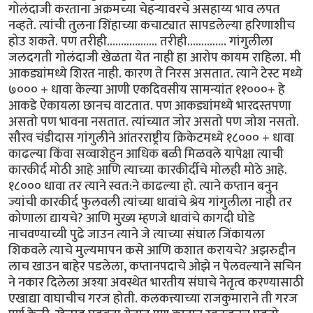
गोलंदाजी करताना अक्रमच्या चेहर्‍यावरचे असहाय्य भाव लपत
नव्हते. त्यांची तुलना शिंहाच्या कचाट्यात सापडलेल्या हरिणाशीच
होउ शकते. पण तरीही.................. तरीही.............. गांगुलीला
जलदगती गोलंदाजी खेळता येत नाही हा आरोप कायम राहिला. मी
आकड्यांमध्ये शिरत नाही. कारण ते निरस असतात. त्याने टेस्ट मध्ये
७००० + धावा केल्या आणी एकदिवसीय सामन्यांत ११०००+ हे
आकडे ऐकायला छानच वाटतात. पण आकड्यांमध्ये भारदस्तपणा
असतो पण भावना नसतात. त्यांच्यात जोर असतो पण जोश नसतो.
सौरव चंडीदास गांगुलीने आंतरराष्ट्रीय क्रिकेटमध्ये १८००० + धावा
काढल्या किंवा सव्वाशेहुन आधिक बळी मिळवले यापेक्षा त्याची
कारकीर्द मोठी आहे आणि त्याच्या कारकीर्दीचे मोलही मोठे आहे.
१८००० धावा तर त्याने स्वत:ने काढल्या हो. त्याने कप्तान बनुन
ज्यांची कारकीर्द फुलवली त्यांच्या धावांचे श्रेय गांगुलीला नाही तर
कोणाला द्यायचे? आणि मुख्य म्हणजे धावांचे कागदी घोडे
नाचवण्याच्यी पुढे जाउन त्याने जे त्याच्या संघाल जिंकायला
शिकवले त्याचे मुल्यमापन कसे आणि कशात करायचे? अझरुद्दीन
लाच खाउन बाहेर पडलेला, कप्तानपदाचे ओझे न पेलवल्याने सचिन
ने नकार दिलेला अश्या अवस्थेत भारतीय संघाचे नेतृत्व करण्यासाठी
एखाद्या वाघाचीच गरज होती. कलकत्त्याच्या राजकुमाराने ती गरज