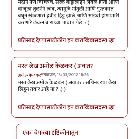
मैदान पण विचित्रच. सरळ बौंड्रीलाईन जवळ होती आणि
बाजूला तुलनेने लांब, त्यामुळे गांगुली आणि पुस्तकात
बघून खेळणारा द्रवीड हिट्ट झाले आणि आडवी हाणामारी
करणारे लंकन बाराच्या भावात गेले. :-)
प्रतिसाद देण्यासाठी
लॉग इन करा
किंवा
सदस्य व्हा
मस्त लेख अमोल केळकर ( अवांतर
मंगळवार, 13/03/2012 18:26
अमोल केळकर
मस्त लेख अमोल केळकर ( अवांतर : सचिनवरचा लेख
लिहून तयार आहे ना ? :) )
प्रतिसाद देण्यासाठी
लॉग इन करा
किंवा
सदस्य व्हा
एका वेगळ्या दृष्टिकोनातुन