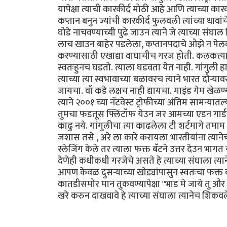
यापेक्षा त्याची कारकीर्द मोठी आहे आणि त्याच्या कारक
कप्तान बनुन ज्यांची कारकीर्द फुलवली त्यांच्या धावा
घोडे नाचवण्याच्यी पुढे जाउन त्याने जे त्याच्या 
लाच खाउन बाहेर पडलेला, कप्तानपदाचे ओझे न पेलवल
करण्यासाठी एखाद्या वाघाचीच गरज होती. कलकत्त्याच
स्वतःहुनच घडतो. त्याला घडवता येत नाही. गांगुली ह
त्याच्या त्या स्वभावाच्या बळावरच त्याने भारत दौर्‍
जायचा. वॉ कडे लक्षच नाही द्यायचा. माइंड गेम खेळण
त्याने २००१ च्या नॅटवेस्ट ट्रोफीच्या अंतिम सामन्
तुमचा फडतूस फ्लिंटॉफ येउन जर आमच्या एडन गार्डन्
काढु नये. गांगुलीचा त्या काढलेला टी शर्टमागे तमाम
जशास तसे , अरे ला कारे करायला भारतीयांना त्यानेच
स्लेजिंग केले तर त्याला फक्त बॅटने उत्तर देउन भा
देणेही कधीकधी गरजेचे असते हे त्याच्या संघाला त्यान
आपण केवळ दुसर्‍याच्या खोड्यांपासुन स्वतःचा फक्
कातडीसमोर मान तुकवण्यापेक्षा "भाड मे जाये तु और ते
खरे करुन दाखवावे हे त्याच्या संघाला त्यानेच शिकवल