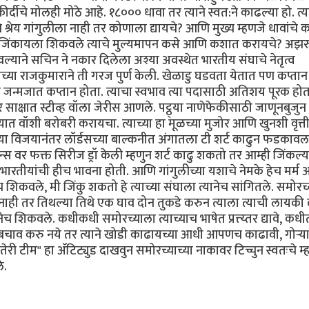
ीर्दीचे मोलही मोठे आहे. १८००० धावा तर त्याने स्वत:ने काढल्या हो. त्य
ंचे श्रेय गांगुलीला नाही तर कोणाला द्यायचे? आणि मुख्य म्हणजे धावांचे
संघाल जिंकायला शिकवले त्याचे मुल्यमापन कसे आणि कशात करायचे? अझरु
्याने सचिन ने नकार दिलेला अश्या अवस्थेत भारतीय संघाचे नेतृत्व
्या राजकुमाराने ती गरज पुर्ण केली. खेळाडु घडवता येतात पण कप्तान
ा जन्मजात कप्तान होता. त्याचा स्वभाव त्या पदासाठी अतिशय पूरक होत
यावर साक्षात स्टीव्ह वॉला जेरीस आणले. पट्ठ्या नाणेफेकीसाठी जाणूनबुजु
्यात वॉशी बरोबरी करायचा. त्याच्या हा मूळच्या मुजोर आणि खुनशी वृत्त
यातल्या विजयानंतर लॉर्डसच्या बाल्कनीत अंगातला टी शर्ट काढुन फडकावल
स वर फक्त सिरीज ड्रॉ केली म्हणुन शर्ट काढु शकतो तर आम्ही जिंकल्
 भारतीयांची हीच भावना होती. आणि गांगुलीच्या यशाचे नेमके हेच मर्म 
 शिकवले, मी जिंकु शकतो हे त्याच्या संघाला त्यानेच सांगितले. समोरच्
गत नाही तर तिथल्या तिथे एक घाव दोन तुकडे करुन त्याला त्याची लायकी
ेच शिकवले. कधीकधी समोरच्याला त्याच्याच भाषेत प्रत्त्य्तर द्यावे, कधी
त बचाव करु नये तर त्याने खोडी काढायच्या आधी आपणच काढावी, गोर्‍य
री टीम" हा अ‍ॅटिट्युड दाखवुन समोरच्याच्या नाकावर टिच्चुन स्वतःचे म्
े.