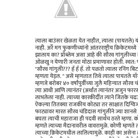
त्याला बाउंसर खेळता येत नाहीत, त्याला (पायतले)
नाही. अर्रे मग फुकणीच्यांनो आंतरराष्ट्रीय क्रिके
झालाय का? प्रॉब्लेम असा आहे की सौरव गांगुलीच्या 
ओळखु न येणारी जनता मोठा प्रमाणावर होती. स्वत: 
"सौरव गांगुली??? हॅ हॅ हॅ. तो पळतो त्याला रनिंग 
म्हणता येइल. " असे म्हणतात तिथे त्याला पायतले यॉ
म्हणजे बरोबर ४० वर्षांपुर्वीच्या जुलै महिन्यात सौर
त्या आधी आणि त्यानंतर (अर्थात त्यानंतर अजुन फा
लाभलेला नाही. त्याच्या कारकीर्दीत त्याने जितके 
ऐकल्या तितक्या राजकीय कोट्या तर साक्षात दिग्विजय
फाट्यावर मारत सौरव चंडिदास गांगुलीने ज्या शानसे
बघता त्याची महाराजा ही पदवी सार्थच ठरते म्हणा. को
म्हणते त्याच्या मैदानावरील वावरामुळे. कोणी म्हणते त
त्याच्या क्रि़केटमधील लालित्यामुळे. काही का असेना