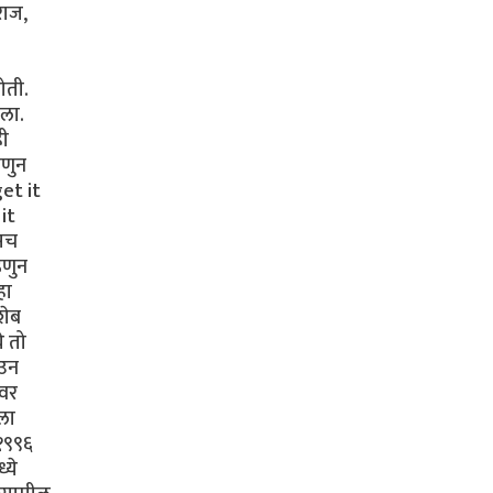
राज,
ोती.
ेला.
ही
हणुन
get it
it
ासच
हणुन
हा
शेब
े तो
ेउन
ावर
कला
 १९९६
्ये