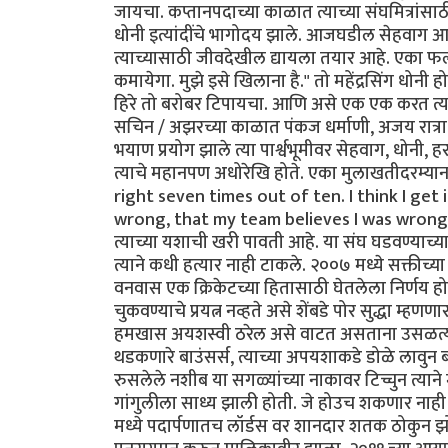
जायचा. कप्तानपदाच्या काळात त्याच्या संघमित्रांसाठ
धोनी इत्यांदींचे भागोदय झाले. आजघडील सेहवाग आणि
त्याच्यासाठी जीवदेखील द्यायला तयार आहे. एका फल
कमायेगा. मुझे इसे खिलाना है." तो महेंद्रसिंग धो
हिरे तो बरोबर टिपायचा. आणि असे एक एक करत त्यान
सचिन / अझरच्या काळात पंकज धर्माणी, अजय रात्रा, 
भयाण प्रयोग झाले त्या पार्श्वभूमीवर सेहवाग, धोनी,
त्याचे महानपण अधोरेखि होते. एका मुलाखतीदरम्यान
right seven times out of ten. I think I get 
wrong, that my team believes I was wrong in t
त्याच्या यशाची खरी पावती आहे. या संघ घडवण्याच्या क
त्याने कधी हत्यार नाही टाकले. २००७ मध्ये सक्तीच्या
वनवास एक क्रिकेटच्या हितासाठी घेतलेला निर्णय ह
चुकवण्याचे प्रयत्न नव्हते असे शेंबडे पोर सुद्धा म्
हमखास अयशस्वी ठरेल असे वाटत असताना उसळत्या खे
थडकणारे बाउंसर्स, त्याच्या अपयशाकडे डोळे लावुन बसले
रुसलेले नशीब या सगळ्यांच्या नाकावर टिच्चुन त्यान
गांगुलीला साध्य झाली होती. जे होउच शकणार नाही अ
मध्ये पदार्पणातच लॉर्डस वर शानदार शतक ठोकुन झो