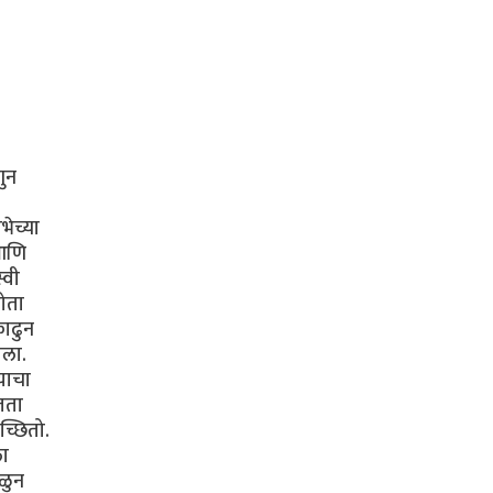
णुन
भेच्या
 आणि
्वी
होता
काढुन
सला.
याचा
जता
च्छितो.
ला
ोळुन