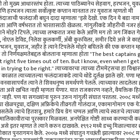
ी तो मुख्य आधारस्तंभ होता. त्याच्या पाठिब्यानेच सेहवाग, हरभजन, युव
 हरभजन त्याला सर्वोत्कृष्ट कप्तान मानतात तर युवराज म्हणतो मी
ंदाजाची फलंदाजी बघुन दादा म्हणाला "इसे देखो. एक दिन ये बडा नाम
नी होता आणि वर्षभरात तो भारतासाठी खेळला. गांगुलीकडे जौहरीची नजर ह
े मोहरे टिपले, त्याच्या लष्करात जमा केले आणि मग तो जग जिंकत ग
नोएल डेविड, निलेश कुलकर्णी, अ‍ॅबी कुरुविला, समीर दिघे असे जे का
 हरभजन, युवराज, जहीर हे त्याने टिपलेले मोहरे बघितले की एक कप्तान म्
 तो निर्णयक्षमतेबद्दल बोलताना म्हणाला होता "The best captains 
it right five times out of ten. But I know, even when I get 
rying to be right." त्याच्यावरचा त्याच्या टीममेट्सचा हा विश्व
ाळात त्याच्यातल्या फलंदाजाकडे त्याचे थोडे दुर्लक्ष झाले खरे. पणा म्
 वनवासापर्यंत त्याने ते शिवधनुष्य समर्थपणे पेलले. त्याच्यावर लादलेला 
ोता असे खचित नाही म्हणता येणार. यात राजकारण नव्हते, वैयक्तिक हि
हणणार नाही. पण या सगळ्यांना पुरुन उरुन गांगुली संघात परतला. २००८ मध्य
ळपट्ट्या, दक्षिण अफ्रिकेचे तीव्रगती गोलंदाज, एकामागोमाग एक य
ले त्याचे हितशत्रु, हमारे प्रिय ग्रेग चप्पल आणि त्याचे स्वतःचे त्याच्य
े मालिकावीराचा पुरस्कार मिळवला. अनपेक्षित गोष्टी साध्य करण्याची 
से इतर म्हणत ते त्याने करुन दाखवले. १९९२ मध्ये डच्चु मिळाल्यावर
कात पुनरागमन केले. २००७ मध्ये संघातुन गच्छंती झाल्यावर २००८ मध