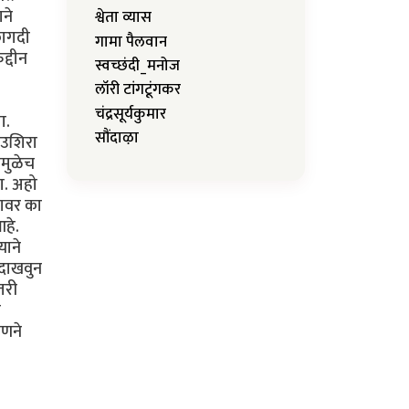
ाने
श्वेता व्यास
 कागदी
गामा पैलवान
द्दीन
स्वच्छंदी_मनोज
लॉरी टांगटूंगकर
चंद्रसूर्यकुमार
ा.
सौंदाऴा
न उशिरा
ीमुळेच
ा. अहो
यावर का
आहे.
याने
 दाखवुन
तरी
ा
हणने