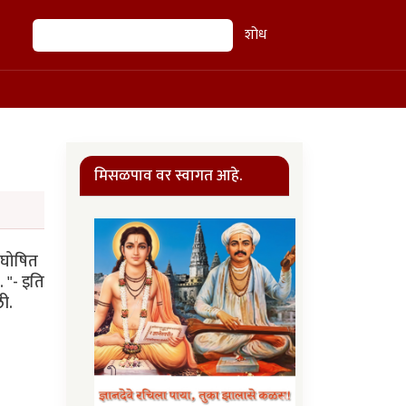
शोध
शोध
मिसळपाव वर स्वागत आहे.
अघोषित
 "- इति
ली.