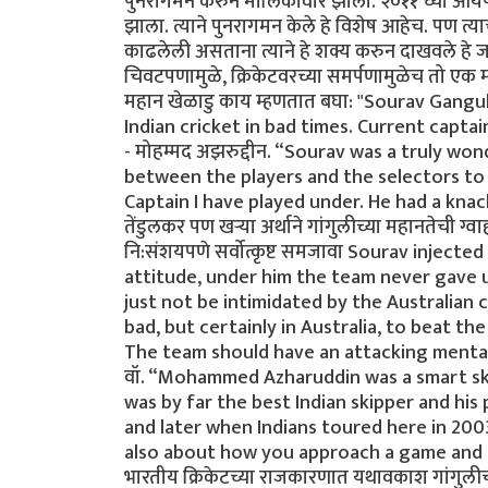
पुनरागमन करुन मालिकावीर झाला. २०११ च्या आयपी
झाला. त्याने पुनरागमन केले हे विशेष आहेच. पण त्या
काढलेली असताना त्याने हे शक्य करुन दाखवले हे जास्त 
चिवटपणामुळे, क्रिकेटवरच्या समर्पणामुळेच तो एक म
महान खेळाडु काय म्हणतात बघा: "Sourav Gang
Indian cricket in bad times. Current capta
- मोहम्मद अझरुद्दीन. “Sourav was a truly w
between the players and the selectors to n
Captain I have played under. He had a kna
तेंडुलकर पण खर्‍या अर्थाने गांगुलीच्या महानतेची ग
नि:संशयपणे सर्वोत्कृष्ट समजावा Sourav inject
attitude, under him the team never gave 
just not be intimidated by the Australian co
bad, but certainly in Australia, to beat th
The team should have an attacking mentality 
वॉ. “Mohammed Azharuddin was a smart ski
was by far the best Indian skipper and his
and later when Indians toured here in 200
also about how you approach a game and ma
भारतीय क्रिकेटच्या राजकारणात यथावकाश गांगुली