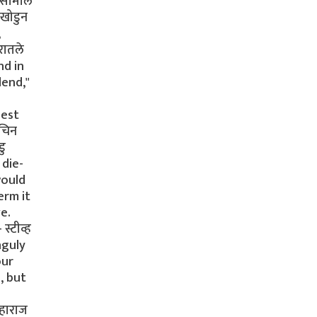
त सामील
 खोडुन
,
रातले
nd in
dend,"
best
चिन
डु
 die-
would
erm it
e.
्टीव्ह
nguly
our
, but
महाराज