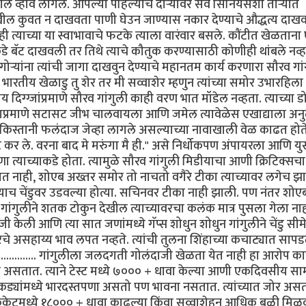
खील व्हावे लागले. आपल्या पहिल्याच दौर्‍यावर सर्व सिनियर्सशी तोर्‍यात
ेखील कुवत न दाखवता पाणी घेउन जाण्यास नकार देण्याचे औद्धत्य दाखवण
रही त्याच्या या स्वाभावाचे फटके त्याला वारंवार बसले. कौंटीत खेळतान
न कडे बॅट दाखवली तर तिथे त्याचे कौतुक करण्यासाठी कोणीही थांबले नव्ह
े. गोर्‍यांना त्यांची जागा दाखवुन देण्याचे महानतम कार्य करणारा सौरव गा
रतीय खेळाडु तु शेर तर मी सव्वाशेर म्हणुन त्यांच्या समोर उभारहिला
दिग्ग्जांप्रमाणे सौरव गांगुली काही वरण भात मॉडेल नव्हता. त्याच्या ड
याप्रमाणे सटासट जीभ चालवायला आणि जमेल त्यावेळेस एखाद्याला अनुल
ाकिस्तानी फलंदाज जेव्हा लागले असल्याच्या नावाखाली वेळ काढत होते 
ोट कर ले. वरना बाद मे मरुंगा मै ही." असे निर्धोकपण अंपायरला आणि य
त्याच्याकडे होता. त्यामुळे सौरव गांगुली मिडीयाचा आणी क्रिटिक्सच
 जमत नाही, शोएब अख्तर समोर तो नाचतो वगैरे टीका त्याच्यावर लगेच झ
ल्याच चेंडुवर उडवल्या होत्या. सचिनवर टीका नाही झाली. पण नंतर शोए
ये गांगुलीने शतक टोकुन देखील त्याच्यावरचा कलंक मात्र पुसला गेला नाह
ी केली आणि त्या सात जणांमध्ये गॅप्स शोधुन शोधुन गांगुलीने चेंडु सीम
वरचे असहाय्य भाव लपत नव्हते. त्यांची तुलना शिंहाच्या कचाट्यात सापड
ही.............. गांगुलीला जलदगती गोलंदाजी खेळता येत नाही हा आरोप 
स असतात. त्याने टेस्ट मध्ये ७००० + धावा केल्या आणी एकदिवसीय साम
यांमध्ये भारदस्तपणा असतो पण भावना नसतात. त्यांच्यात जोर अस
क्रिकेटमध्ये १८००० + धावा काढल्या किंवा सव्वाशेहुन आधिक बळी मिळ