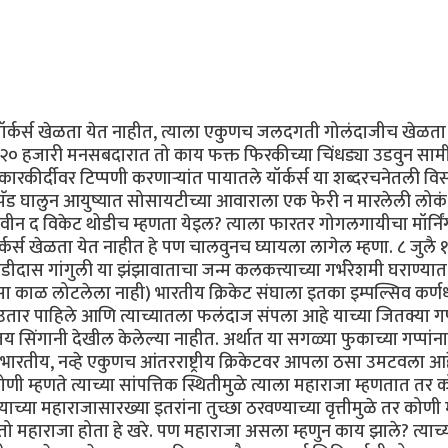
 यॉर्कर्स खेळता येत नाहीत, त्याला एकुणच जलदगती गोलंदाजीच खेळता
टमध्ये २० हजारी मनसबदारात तो काय फक्त फिरकीच्या चिंधड्या उडवुन सा
कारकीर्दीवर टिप्पणी करणार्‍यांत पायातले यॉर्कर्स या शब्दरचनेतली वि
पॅड घालुन आयुष्यात सोसायटीच्या आवाराला एक फेरी न मारलेली लोकं
बिटवीन द विकेट थोडीच म्हणता येइल? त्याला फारतर गोगलगायीचा मॉर्नि
र्कर्स खेळता येत नाहीत हे पण चालवुनच घ्यायला लागेल म्हणा. ८ जुलै
व चंडीदास गांगुली या झंझावाताचा जन्म कलकत्त्याच्या गर्भरेशमी घराण्या
रसा काळ लोटलेला नाही) भारतीय क्रिकेट संघाला इतका इम्पल्सिव कर्ण
चढउतार पाहिले आणि त्याच्यातला फलंदाज संपला आहे याच्या जितक्या गप
 सिंगानी देखील केलेल्या नाहीत. अर्थात या सगळ्या फुकाच्या गप्पांना
 भारतीय, नव्हे एकुणच आंतरराष्ट्रीय क्रिकेटवर आपला ठसा उमटवला आह
णी म्हणते त्याच्या सांपत्तिक स्थितीमुळे त्याला महाराजा म्हणतात तर 
्याच्या महाराजासारख्या इतरांना तुच्छा ठरवण्याच्या वृत्तीमुळे तर कोणी 
 तो महाराजा होता हे खरे. पण महाराजा असला म्हणुन काय झाले? त्याच्या