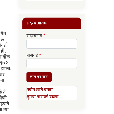
सदस्य आगमन
 येत
सदस्यनाम
मील
संगती
 ही,
पासवर्ड
ंग वॉक
 १९७२
त झाला.
धार
लॉग इन करा
्पा
नवीन खाते बनवा
े ते
तुमचा पासवर्ड बदला.
कोणी
म्हणते
 त्या