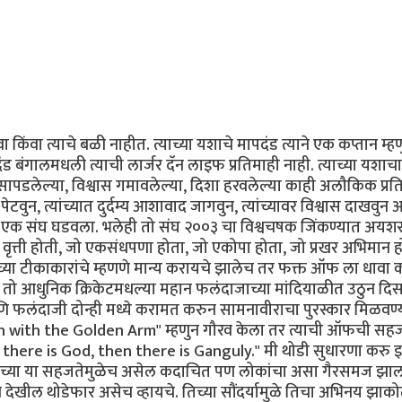
ा किंवा त्याचे बळी नाहीत. त्याच्या यशाचे मापदंड त्याने एक कप्तान म्ह
ंड बंगालमधली त्याची लार्जर दॅन लाइफ प्रतिमाही नाही. त्याच्या यशाचा
सापडलेल्या, विश्वास गमावलेल्या, दिशा हरवलेल्या काही अलौकिक प्रति
 पेटवुन, त्यांच्यात दुर्दम्य आशावाद जागवुन, त्यांच्यावर विश्वास दाखवुन
त्याने एक संघ घडवला. भलेही तो संघ २००३ चा विश्वचषक जिंकण्यात अयशस
वृत्ती होती, जो एकसंधपणा होता, जो एकोपा होता, जो प्रखर अभिमान 
्याच्या टीकाकारांचे म्हणणे मान्य करायचे झालेच तर फक्त ऑफ ला धावा 
त तो आधुनिक क्रिकेटमधल्या महान फलंदाजाच्या मांदियाळीत उठुन दि
 फलंदाजी दोन्ही मध्ये करामत करुन सामनावीराचा पुरस्कार मिळवण्
"Man with the Golden Arm" म्हणुन गौरव केला तर त्याची ऑफची सह
rst there is God, then there is Ganguly." मी थोडी सुधारणा करु इ
याच्या या सहजतेमुळेच असेल कदाचित पण लोकांचा असा गैरसमज झा
 देखील थोडेफार असेच व्हायचे. तिच्या सौंदर्यामुळे तिचा अभिनय झाक