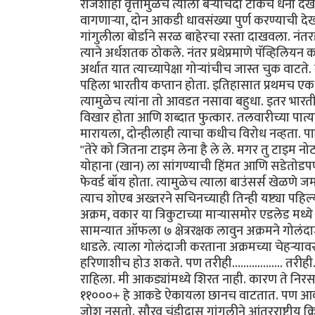
राजेशाही वृत्तीमुळेच त्याला बर्‍याचदा टीकेचे धनी दे
वागणार्‍या, दोन आकडी धावसंख्या पुर्ण करण्याची द
गांगुलीला बोर्डाने सरळ बाहेरचा रस्ता दाखवला. नंत
त्याने अर्धशतक ठोकले. नंतर प्रथेप्रमाणे पॅव्हिलिय
अर्थात यात त्याच्यापेक्षा गोर्‍यांचीच जास्त चुक वाटत
पहिला भारतीय कप्तान होता. इतिहासात प्रथमच एक भा
त्यामुळेच त्यांना तो आवडत नसावा बहुधा. इतर भारतीय 
विखार होता आणि शब्दात फुत्कार. तलवारीच्या पात्
मारायला, दोन्हीलाही त्याचा कधीच विरोध नव्हता. प
"तेरे को जितना टाइम लेना है ले ले. मगर तु टाइम न
योहाना (खान) ला सांगण्याची हिंमत आणि सडेतोडपणा 
फेवर्ड बॉय होता. त्यामुळेच त्याला बाउंसर्स खेळणे
त्याच शोएब अख्तरने सचिनच्याही तिन्ही यष्ट्या पहि
अक्रम, वकार या त्रिकुटाच्या मार्‍यासमोर एडलेड मध्
सामन्यात ऑफला ७ क्षेत्ररक्षक लावुन अक्रमने गोलंदाज
धाडले. त्याला गोलंदाजी करताना अक्रमच्या चेहर्‍या
हरिणाशीच होउ शकते. पण तरीही.................. तरी
राहिला. मी आकड्यांमध्ये शिरत नाही. कारण ते निर
११०००+ हे आकडे ऐकायला छानच वाटतात. पण आकड्
जोश नसतो. सौरव चंडीदास गांगुलीने आंतरराष्ट्रीय 