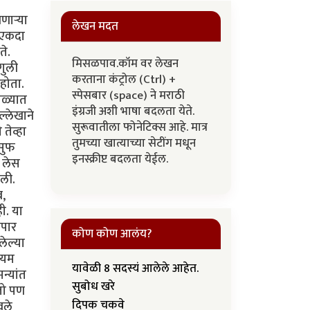
ार्‍या
लेखन मदत
ा एकदा
ते.
मिसळपाव.कॉम वर लेखन
ंगुली
करताना कंट्रोल (Ctrl) +
 होता.
स्पेसबार (space) ने मराठी
ोळ्यात
इंग्रजी अशी भाषा बदलता येते.
्लेखाने
सुरूवातीला फोनेटिक्स आहे. मात्र
तेव्हा
तुमच्या खात्याच्या सेटींग मधून
ुसुफ
इनस्क्रीप्ट बदलता येईल.
ा लेस
ाली.
ब,
ी. या
ेपार
कोण कोण आलंय?
लेल्या
कायम
यावेळी 8 सदस्यं आलेले आहेत.
न्यांत
सुबोध खरे
तो पण
दिपक चकवे
वले