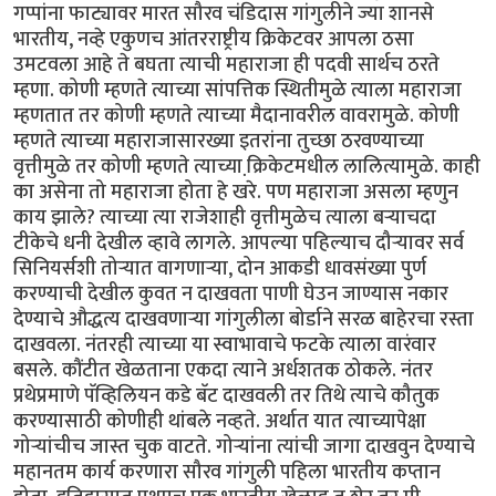
गप्पांना फाट्यावर मारत सौरव चंडिदास गांगुलीने ज्या शानसे
भारतीय, नव्हे एकुणच आंतरराष्ट्रीय क्रिकेटवर आपला ठसा
उमटवला आहे ते बघता त्याची महाराजा ही पदवी सार्थच ठरते
म्हणा. कोणी म्हणते त्याच्या सांपत्तिक स्थितीमुळे त्याला महाराजा
म्हणतात तर कोणी म्हणते त्याच्या मैदानावरील वावरामुळे. कोणी
म्हणते त्याच्या महाराजासारख्या इतरांना तुच्छा ठरवण्याच्या
वृत्तीमुळे तर कोणी म्हणते त्याच्या क्रि़केटमधील लालित्यामुळे. काही
का असेना तो महाराजा होता हे खरे. पण महाराजा असला म्हणुन
काय झाले? त्याच्या त्या राजेशाही वृत्तीमुळेच त्याला बर्‍याचदा
टीकेचे धनी देखील व्हावे लागले. आपल्या पहिल्याच दौर्‍यावर सर्व
सिनियर्सशी तोर्‍यात वागणार्‍या, दोन आकडी धावसंख्या पुर्ण
करण्याची देखील कुवत न दाखवता पाणी घेउन जाण्यास नकार
देण्याचे औद्धत्य दाखवणार्‍या गांगुलीला बोर्डाने सरळ बाहेरचा रस्ता
दाखवला. नंतरही त्याच्या या स्वाभावाचे फटके त्याला वारंवार
बसले. कौंटीत खेळताना एकदा त्याने अर्धशतक ठोकले. नंतर
प्रथेप्रमाणे पॅव्हिलियन कडे बॅट दाखवली तर तिथे त्याचे कौतुक
करण्यासाठी कोणीही थांबले नव्हते. अर्थात यात त्याच्यापेक्षा
गोर्‍यांचीच जास्त चुक वाटते. गोर्‍यांना त्यांची जागा दाखवुन देण्याचे
महानतम कार्य करणारा सौरव गांगुली पहिला भारतीय कप्तान