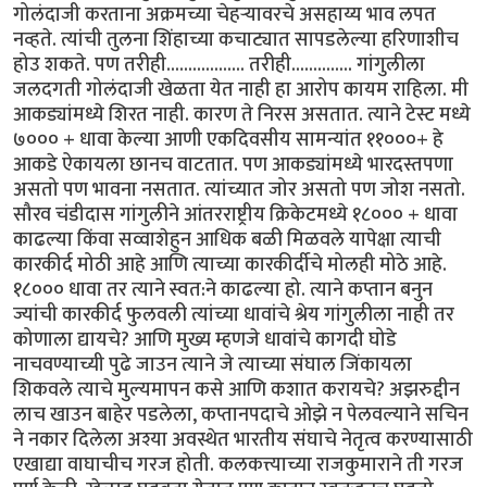
गोलंदाजी करताना अक्रमच्या चेहर्‍यावरचे असहाय्य भाव लपत
नव्हते. त्यांची तुलना शिंहाच्या कचाट्यात सापडलेल्या हरिणाशीच
होउ शकते. पण तरीही.................. तरीही.............. गांगुलीला
जलदगती गोलंदाजी खेळता येत नाही हा आरोप कायम राहिला. मी
आकड्यांमध्ये शिरत नाही. कारण ते निरस असतात. त्याने टेस्ट मध्ये
७००० + धावा केल्या आणी एकदिवसीय सामन्यांत ११०००+ हे
आकडे ऐकायला छानच वाटतात. पण आकड्यांमध्ये भारदस्तपणा
असतो पण भावना नसतात. त्यांच्यात जोर असतो पण जोश नसतो.
सौरव चंडीदास गांगुलीने आंतरराष्ट्रीय क्रिकेटमध्ये १८००० + धावा
काढल्या किंवा सव्वाशेहुन आधिक बळी मिळवले यापेक्षा त्याची
कारकीर्द मोठी आहे आणि त्याच्या कारकीर्दीचे मोलही मोठे आहे.
१८००० धावा तर त्याने स्वत:ने काढल्या हो. त्याने कप्तान बनुन
ज्यांची कारकीर्द फुलवली त्यांच्या धावांचे श्रेय गांगुलीला नाही तर
कोणाला द्यायचे? आणि मुख्य म्हणजे धावांचे कागदी घोडे
नाचवण्याच्यी पुढे जाउन त्याने जे त्याच्या संघाल जिंकायला
शिकवले त्याचे मुल्यमापन कसे आणि कशात करायचे? अझरुद्दीन
लाच खाउन बाहेर पडलेला, कप्तानपदाचे ओझे न पेलवल्याने सचिन
ने नकार दिलेला अश्या अवस्थेत भारतीय संघाचे नेतृत्व करण्यासाठी
एखाद्या वाघाचीच गरज होती. कलकत्त्याच्या राजकुमाराने ती गरज