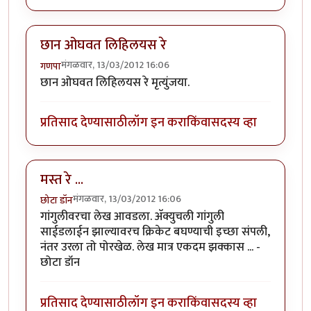
छान ओघवत लिहिलयस रे
मंगळवार, 13/03/2012 16:06
गणपा
छान ओघवत लिहिलयस रे मृत्युंजया.
प्रतिसाद देण्यासाठी
लॉग इन करा
किंवा
सदस्य व्हा
मस्त रे ...
मंगळवार, 13/03/2012 16:06
छोटा डॉन
गांगुलीवरचा लेख आवडला. अ‍ॅक्युचली गांगुली
साईडलाईन झाल्यावरच क्रिकेट बघण्याची इच्छा संपली,
नंतर उरला तो पोरखेळ. लेख मात्र एकदम झक्कास ... -
छोटा डॉन
प्रतिसाद देण्यासाठी
लॉग इन करा
किंवा
सदस्य व्हा