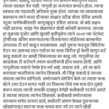
पुर्ण केली. खेळाडु घडवता येतात पण कप्तान स्वतःहुनच घडतो.
त्याला घडवता येत नाही. गांगुली हा जन्मजात कप्तान होता. त्याचा
स्वभाव त्या पदासाठी अतिशय पूरक होता. त्याच्या त्या स्वभावाच्या
बळावरच त्याने भारत दौर्‍यावर साक्षात स्टीव्ह वॉला जेरीस आणले.
पट्ठ्या नाणेफेकीसाठी जाणूनबुजुन उशिरा जायचा. वॉ कडे लक्षच
नाही द्यायचा. माइंड गेम खेळण्यात वॉशी बरोबरी करायचा. त्याच्या
हा मूळच्या मुजोर आणि खुनशी वृत्तीमुळेच त्याने २००१ च्या नॅटवेस्ट
ट्रोफीच्या अंतिम सामन्यातल्या विजयानंतर लॉर्डसच्या बाल्कनीत
अंगातला टी शर्ट काढुन फडकावला. अहो तुमचा फडतूस फ्लिंटॉफ
येउन जर आमच्या एडन गार्डन्स वर फक्त सिरीज ड्रॉ केली म्हणुन शर्ट
काढु शकतो तर आम्ही जिंकल्यावर का काढु नये. गांगुलीचा त्या
काढलेला टी शर्टमागे तमाम भारतीयांची हीच भावना होती. आणि
गांगुलीच्या यशाचे नेमके हेच मर्म आहे. जशास तसे , अरे ला कारे
करायला भारतीयांना त्यानेच शिकवले, मी जिंकु शकतो हे त्याच्या
संघाला त्यानेच सांगितले. समोरच्याने स्लेजिंग केले तर त्याला फक्त
बॅटने उत्तर देउन भागत नाही तर तिथल्या तिथे एक घाव दोन तुकडे
करुन त्याला त्याची लायकी दाखवुन देणेही कधीकधी गरजेचे असते
हे त्याच्या संघाला त्यानेच शिकवले. कधीकधी समोरच्याला
त्याच्याच भाषेत प्रत्त्य्तर द्यावे, कधीतरी आपण केवळ दुसर्‍याच्या
खोड्यांपासुन स्वतःचा फक्त बचाव करु नये तर त्याने खोडी