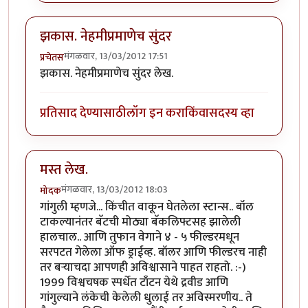
झकास. नेहमीप्रमाणेच सुंदर
मंगळवार, 13/03/2012 17:51
प्रचेतस
झकास. नेहमीप्रमाणेच सुंदर लेख.
प्रतिसाद देण्यासाठी
लॉग इन करा
किंवा
सदस्य व्हा
मस्त लेख.
मंगळवार, 13/03/2012 18:03
मोदक
गांगुली म्हणजे... किंचीत वाकून घेतलेला स्टान्स.. बॉल
टाकल्यानंतर बॅटची मोठ्या बॅकलिफ्टसह झालेली
हालचाल.. आणि तुफान वेगाने ४ - ५ फील्डरमधून
सरपटत गेलेला ऑफ ड्राईव्ह. बॉलर आणि फील्डरच नाही
तर बर्‍याचदा आपणही अविश्वासाने पाहत राहतो. :-)
1999 विश्वचषक स्पर्धेत टाँटन येथे द्रवीड आणि
गांगुल्याने लंकेची केलेली धुलाई तर अविस्मरणीय.. ते