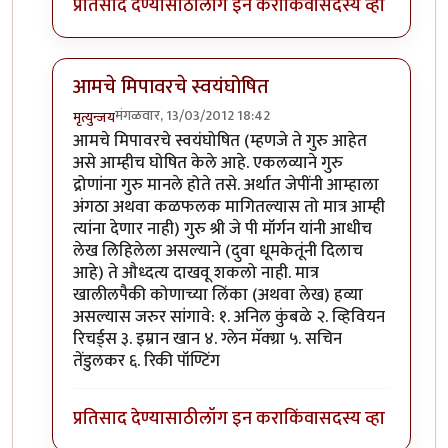
प्रतिसाद देण्यासाठी
लॉग इन करा
किंवा
सदस्य व्हा
आमचे मिपावरचे स्वयंघोषित
मंगळवार, 13/03/2012 18:42
मृत्युन्जय
In reply to
राहुल द्रविड बद्द्ल पण लिहा
by
पक पक पक
आमचे मिपावरचे स्वयंघोषित (म्हणजे ते गुरु आहेत
असे आम्हीच घोषित केले आहे. एकलव्याने गुरु
द्रोणांना गुरु मानले होते तसे. अर्थात जेपींनी आम्हाला
अंगठा अथवा कळफलक मागितल्यास तो मात्र आम्ही
त्यांना देणार नाही) गुरु श्री जे पी मॉर्गन यांनी आधीच
लेख लिहिलेला असल्याने (दुवा धूमकेतूंनी दिलाच
आहे) ते औध्दत्य दाखवू शकलो नाही. मात्र
खालीलपैकी कोणाच्या लिंका (अथवा लेख) हव्या
असल्यास जरुर सांगावे: १. अनिल कुंबळे २. व्हिवियन
रिचर्ड्स ३. इम्रान खान ४. ग्लेन मॅक्ग्रा ५. सचिन
तेंडुलकर ६. रिकी पॉण्टिंग
प्रतिसाद देण्यासाठी
लॉग इन करा
किंवा
सदस्य व्हा