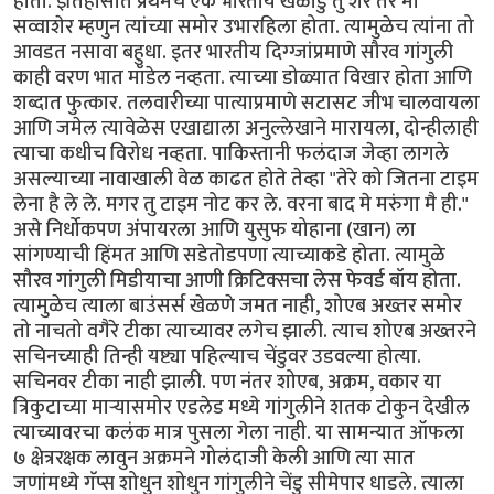
होता. इतिहासात प्रथमच एक भारतीय खेळाडु तु शेर तर मी
सव्वाशेर म्हणुन त्यांच्या समोर उभारहिला होता. त्यामुळेच त्यांना तो
आवडत नसावा बहुधा. इतर भारतीय दिग्ग्जांप्रमाणे सौरव गांगुली
काही वरण भात मॉडेल नव्हता. त्याच्या डोळ्यात विखार होता आणि
शब्दात फुत्कार. तलवारीच्या पात्याप्रमाणे सटासट जीभ चालवायला
आणि जमेल त्यावेळेस एखाद्याला अनुल्लेखाने मारायला, दोन्हीलाही
त्याचा कधीच विरोध नव्हता. पाकिस्तानी फलंदाज जेव्हा लागले
असल्याच्या नावाखाली वेळ काढत होते तेव्हा "तेरे को जितना टाइम
लेना है ले ले. मगर तु टाइम नोट कर ले. वरना बाद मे मरुंगा मै ही."
असे निर्धोकपण अंपायरला आणि युसुफ योहाना (खान) ला
सांगण्याची हिंमत आणि सडेतोडपणा त्याच्याकडे होता. त्यामुळे
सौरव गांगुली मिडीयाचा आणी क्रिटिक्सचा लेस फेवर्ड बॉय होता.
त्यामुळेच त्याला बाउंसर्स खेळणे जमत नाही, शोएब अख्तर समोर
तो नाचतो वगैरे टीका त्याच्यावर लगेच झाली. त्याच शोएब अख्तरने
सचिनच्याही तिन्ही यष्ट्या पहिल्याच चेंडुवर उडवल्या होत्या.
सचिनवर टीका नाही झाली. पण नंतर शोएब, अक्रम, वकार या
त्रिकुटाच्या मार्‍यासमोर एडलेड मध्ये गांगुलीने शतक टोकुन देखील
त्याच्यावरचा कलंक मात्र पुसला गेला नाही. या सामन्यात ऑफला
७ क्षेत्ररक्षक लावुन अक्रमने गोलंदाजी केली आणि त्या सात
जणांमध्ये गॅप्स शोधुन शोधुन गांगुलीने चेंडु सीमेपार धाडले. त्याला