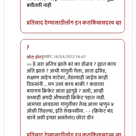
बघीतली नाही
प्रतिसाद देण्यासाठी
लॉग इन करा
किंवा
सदस्य व्हा
?
बुधवार, 14/03/2012 14:41
छोटा डॉन
In reply to
खी खी खी...
by
सोत्रि
>> हे जरा अतिच झाले बरं का डॉन्राव ? ह्यात काय
अति झालं ? आधी गांगुली गेला, आता द्रविड,
लक्ष्मण आहेच वाटेवर, तेंडल्याही जाईल काही
दिवसांनी ... मग उरलं काय बाकी ? कशाला
बघायचं क्रिकेट आता ह्यापुढे ? असो, आम्ही
सध्याही अगदी औषधाही क्रिकेट पहात नाही.
आमच्या आवडत्या गांगुलीवर लेख आला म्हणुन ४
ओळी लिहल्या, इति लेखनसीमा. - - (क्रिकेट बंद
व्हावे अशी इच्छा असलेला) छोटा डॉन
प्रतिसाद देण्यासाठी
लॉग इन करा
किंवा
सदस्य व्हा