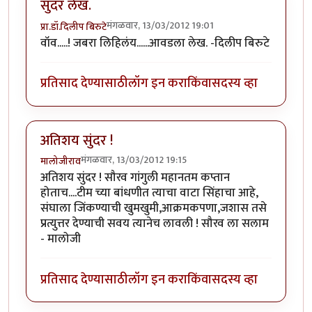
सुंदर लेख.
मंगळवार, 13/03/2012 19:01
प्रा.डॉ.दिलीप बिरुटे
वॉव.....! जबरा लिहिलंय......आवडला लेख. -दिलीप बिरुटे
प्रतिसाद देण्यासाठी
लॉग इन करा
किंवा
सदस्य व्हा
अतिशय सुंदर !
मंगळवार, 13/03/2012 19:15
मालोजीराव
अतिशय सुंदर ! सौरव गांगुली महानतम कप्तान
होताच....टीम च्या बांधणीत त्याचा वाटा सिंहाचा आहे,
संघाला जिंकण्याची खुमखुमी,आक्रमकपणा,जशास तसे
प्रत्युत्तर देण्याची सवय त्यानेच लावली ! सौरव ला सलाम
- मालोजी
प्रतिसाद देण्यासाठी
लॉग इन करा
किंवा
सदस्य व्हा