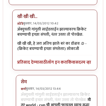
खी खी खी...
बुधवार, 14/03/2012 10:42
सोत्रि
In reply to
मस्त रे ...
by
छोटा डॉन
अ‍ॅक्युचली गांगुली साईडलाईन झाल्यावरच क्रिकेट
बघण्याची इच्छा संपली, नंतर उरला तो पोरखेळ.
खी खी खी, हे जरा अतिच झाले बरं का डॉन्राव :D -
(क्रिकेट बघण्याची इच्छा संपलेला) सोकाजी
प्रतिसाद देण्यासाठी
लॉग इन करा
किंवा
सदस्य व्हा
सेम
बुधवार, 14/03/2012 13:44
कर्ण
In reply to
खी खी खी...
by
सोत्रि
अ‍ॅक्युचली गांगुली साईडलाईन झाल्यावरच क्रिकेट
बघण्याची इच्छा संपली, नंतर उरला तो पोरखेळ.
मी
तर world - cup ची आपली फायनल म्याच सुद्धा