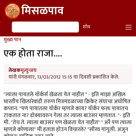
Skip to main content
मिसळपाव
शोध
शोध
मुख्य पान
एक होता राजा....
लेखक
मृत्युन्जय
यांनी मंगळवार, 13/03/2012 15:15 या दिवशी प्रकाशित केले.
"त्याला पायतले यॉर्कर्स खेळता येत नाहीत " - इति माझा अखिल
भारतीय खिलारेवाडी तरुण मित्रमंडळाच्या क्रिकेट संघाचा अघोषित
कप्तान. "पण पायातला यॉर्कर म्हणजे काय? यॉर्कर फक्त पायातच
टाकतात ना? डोक्यावरुन गेला तर त्याला बाउंसर म्हणतात. "- इति
मी. "तेच ते. त्याला बाउंसर पण खेळता येत नाहीत" " अर्रे पण त्याला
म्हणजे कोणाला" मी हताश होउन विचारले? "सौरव गांगुली. अजुन