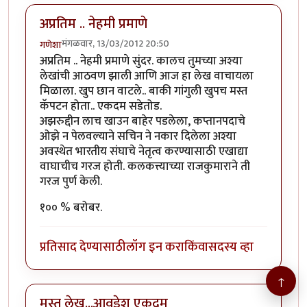
अप्रतिम .. नेहमी प्रमाणे
मंगळवार, 13/03/2012 20:50
गणेशा
अप्रतिम .. नेहमी प्रमाणे सुंदर. कालच तुमच्या अश्या
लेखांची आठवण झाली आणि आज हा लेख वाचायला
मिळाला. खुप छान वाटले.. बाकी गांगुली खुपच मस्त
कॅपटन होता.. एकदम सडेतोड.
अझरुद्दीन लाच खाउन बाहेर पडलेला, कप्तानपदाचे
ओझे न पेलवल्याने सचिन ने नकार दिलेला अश्या
अवस्थेत भारतीय संघाचे नेतृत्व करण्यासाठी एखाद्या
वाघाचीच गरज होती. कलकत्त्याच्या राजकुमाराने ती
गरज पुर्ण केली.
१०० % बरोबर.
प्रतिसाद देण्यासाठी
लॉग इन करा
किंवा
सदस्य व्हा
↑
मस्त लेख...आवडेश एकदम