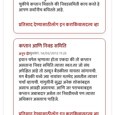
चुकीचे कप्तान मिळाले की निवडसमिती काय करते हे
आपण सर्वांनीच बघितले आहे.
प्रतिसाद देण्यासाठी
लॉग इन करा
किंवा
सदस्य व्हा
कप्तान आणि निवड समिति
बुधवार, 14/03/2012 11:23
अनुप ढेरे
In reply to
निवडसमितीचा रोल ?
by
चौकटराजा
इयान चपेल म्हणाला होता एकदा की तो कप्तान
असताना निवड समिति त्याला स्वत:ला जो संघ
अपेक्षित आहे तो ठरवून बैठकीला यायला सांगायची.
मग बैठकी मध्ये ज्या नावांवर मतभेद असतील त्यावर
चर्चा व्हायची. गांगुलीनी सुद्धा अनेक लोकांबद्दल
असाच आग्रही असायचा. आणि जर पराभवाबद्दल
कप्तान जबाबदार असेल तर निवडीमध्ये पण त्याला
अधिकार असलाच पाहिजे.
प्रतिसाद देण्यासाठी
लॉग इन करा
किंवा
सदस्य व्हा