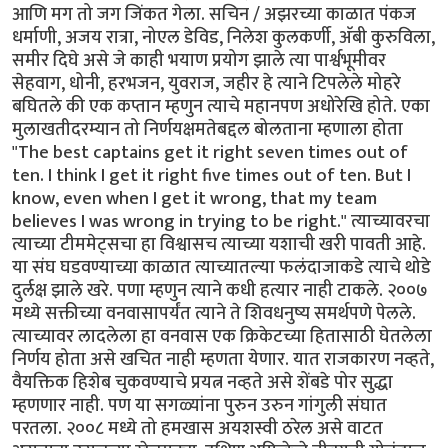
आणि मग तो जग जिंकत गेला. सचिन / अझरच्या काळात पंकज
धर्माणी, अजय रात्रा, नोएल डेविड, निलेश कुलकर्णी, अ‍ॅबी कुरुविला,
समीर दिघे असे जे काही भयाण प्रयोग झाले त्या पार्श्वभूमीवर
सेहवाग, धोनी, हरभजन, युवराज, जहीर हे त्याने टिपलेले मोहरे
बघितले की एक कप्तान म्हणुन त्याचे महानपण अधोरेखि होते. एका
मुलाखतीदरम्यान तो निर्णयक्षमतेबद्दल बोलताना म्हणाला होता
"The best captains get it right seven times out of
ten. I think I get it right five times out of ten. But I
know, even when I get it wrong, that my team
believes I was wrong in trying to be right." त्याच्यावरचा
त्याच्या टीममेट्सचा हा विश्वासच त्याच्या यशाची खरी पावती आहे.
या संघ घडवण्याच्या काळात त्याच्यातल्या फलंदाजाकडे त्याचे थोडे
दुर्लक्ष झाले खरे. पणा म्हणुन त्याने कधी हत्यार नाही टाकले. २००७
मध्ये सक्तीच्या वनवासापर्यंत त्याने ते शिवधनुष्य समर्थपणे पेलले.
त्याच्यावर लादलेला हा वनवास एक क्रिकेटच्या हितासाठी घेतलेला
निर्णय होता असे खचित नाही म्हणता येणार. यात राजकारण नव्हते,
वैयक्तिक हिशेब चुकवण्याचे प्रयत्न नव्हते असे शेंबडे पोर सुद्धा
म्हणणार नाही. पण या सगळ्यांना पुरुन उरुन गांगुली संघात
परतला. २००८ मध्ये तो हमखास अयशस्वी ठरेल असे वाटत