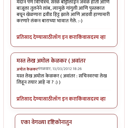
मैदान पण विचित्रच. सरळ बौंड्रीलाईन जवळ होती आणि
बाजूला तुलनेने लांब, त्यामुळे गांगुली आणि पुस्तकात
बघून खेळणारा द्रवीड हिट्ट झाले आणि आडवी हाणामारी
करणारे लंकन बाराच्या भावात गेले. :-)
प्रतिसाद देण्यासाठी
लॉग इन करा
किंवा
सदस्य व्हा
मस्त लेख अमोल केळकर ( अवांतर
मंगळवार, 13/03/2012 18:26
अमोल केळकर
मस्त लेख अमोल केळकर ( अवांतर : सचिनवरचा लेख
लिहून तयार आहे ना ? :) )
प्रतिसाद देण्यासाठी
लॉग इन करा
किंवा
सदस्य व्हा
एका वेगळ्या दृष्टिकोनातुन