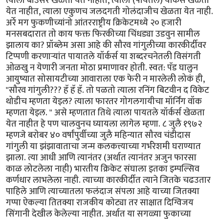
त्याला बाउंसर खेळता येत नाहीत, त्याला (पायतले) यॉर्कर्स खेळता
येत नाहीत, त्याला एकुणच जलदगती गोलंदाजीच खेळता येत नाही.
अर्रे मग फुकणीच्यांनो आंतरराष्ट्रीय क्रिकेटमध्ये २० हजारी
मनसबदारात तो काय फक्त फिरकीच्या चिंधड्या उडवुन सामील
झालाय का? प्रॉब्लेम असा आहे की सौरव गांगुलीच्या कारकीर्दीवर
टिप्पणी करणार्‍यांत पायातले यॉर्कर्स या शब्दरचनेतली विसंगती
ओळखु न येणारी जनता मोठा प्रमाणावर होती. स्वत: पॅड घालुन
आयुष्यात सोसायटीच्या आवाराला एक फेरी न मारलेली लोकं ही,
"सौरव गांगुली??? हॅ हॅ हॅ. तो पळतो त्याला रनिंग बिटवीन द विकेट
थोडीच म्हणता येइल? त्याला फारतर गोगलगायीचा मॉर्निंग वॉक
म्हणता येइल. " असे म्हणतात तिथे त्याला पायतले यॉर्कर्स खेळता
येत नाहीत हे पण चालवुनच घ्यायला लागेल म्हणा. ८ जुलै १९७२
म्हणजे बरोबर ४० वर्षांपुर्वीच्या जुलै महिन्यात सौरव चंडीदास
गांगुली या झंझावाताचा जन्म कलकत्त्याच्या गर्भरेशमी घराण्यात
झाला. त्या आधी आणि त्यानंतर (अर्थात त्यानंतर अजुन फारसा
काळ लोटलेला नाही) भारतीय क्रिकेट संघाला इतका इम्पल्सिव
कर्णधार लाभलेला नाही. त्याच्या कारकीर्दीत त्याने जितके चढउतार
पाहिले आणि त्याच्यातला फलंदाज संपला आहे याच्या जितक्या
गप्पा ऐकल्या तितक्या राजकीय कोट्या तर साक्षात दिग्विजय
सिंगानी देखील केलेल्या नाहीत. अर्थात या सगळ्या फुकाच्या