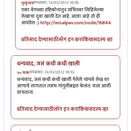
मंगळवार, 13/03/2012 18:38
मृत्युन्जय
In reply to
मस्त लेख अमोल केळकर ( अवांतर
by
अमोल के
एका वेगळ्या दृष्टिकोनातुन सचिनवर लिहिलेल्या
लेखाचा दुवा खाली देत आहे. आशा आहे तो ही
आवडेल :)
http://misalpav.com/node/16844
प्रतिसाद देण्यासाठी
लॉग इन करा
किंवा
सदस्य व्हा
धन्यवाद, जसं कधी कधी खाली
मंगळवार, 13/03/2012 18:53
५० फक्त
धन्यवाद, जसं कधी कधी खाली गेलेले चांगले लेख वर
आणावे लागतात तसंच गांगुलीबद्दल केलंत. मजा आली
वाचताना.
प्रतिसाद देण्यासाठी
लॉग इन करा
किंवा
सदस्य व्हा