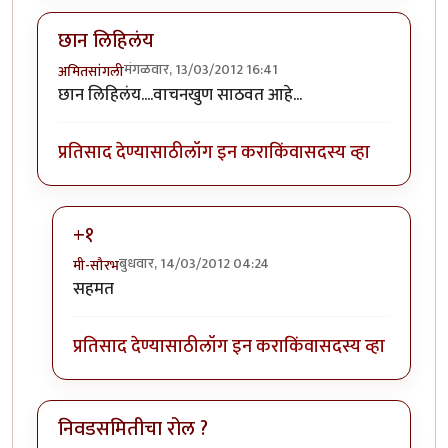
छान लिहिलंय
मंगळवार, 13/03/2012 16:41
अमितसांगली
छान लिहिलंय....वाचनखुण साठवत आहे...
प्रतिसाद देण्यासाठी
लॉग इन करा
किंवा
सदस्य व्हा
+१
बुधवार, 14/03/2012 04:24
मी-सौरभ
In reply to
छान लिहिलंय
by
अमितसांगली
सहमत
प्रतिसाद देण्यासाठी
लॉग इन करा
किंवा
सदस्य व्हा
निवडसमितीचा रोल ?