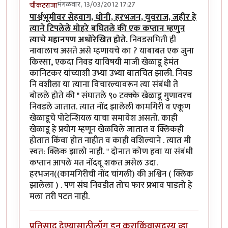
मंगळवार, 13/03/2012 17:27
चौकटराजा
पार्श्वभूमीवर सेहवाग, धोनी, हरभजन, युवराज, जहीर हे
त्याने टिपलेले मोहरे बघितले की एक कप्तान म्हणुन
त्याचे महानपण अधोरेखित होते.
निवडसमिती ही
नावालाच असते असे म्हणायचे का ? याबाबत एक जुना
किस्सा, एकदा निवड याविषयी माजी खेळाडू हेमंत
कानिटकर यांच्याशी उभ्या उभ्या बातचित झाली. निवड
नि वशीला या त्याना विचारल्यावरून त्या संबंधी ते
बोलले होते की " संघातले ९० टक्क्के खेळाडू गुणावरच
निवडले जातात. त्यात नोंद झालेली कामगिरी व एकूण
खेळाडूचे पोटेन्शियल याचा समावेश असतो. काही
खेळाडू हे प्रयोग म्हणून खेळविले जातात व क्लिकही
होतात किंवा होत नाहीत व काही वशिल्याने . त्यात मी
स्वत: क्लिक झालो नाही. " दोनात कोण हवा या संबंधी
कप्तान आपले मत नोंदवू शकत असेल उदा.
हरभजन((कामगिरीची नोंद चांगली) की अश्विन ( क्लिक
झालेला ) . पण संघ निवडीत तोच फार प्रभाव पाडतो हे
मला तरी पटत नाही.
प्रतिसाद देण्यासाठी
लॉग इन करा
किंवा
सदस्य व्हा