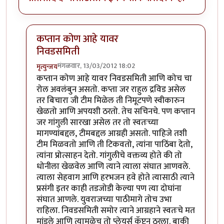
कप्तान कोण आहे यावर
निवडसमिती
मंगळवार, 13/03/2012 18:02
मृत्युन्जय
In reply to
निवडसमितीचा रोल ?
by
चौकटराजा
कप्तान कोण आहे यावर निवडसमिती आणि कोच चा
रोल अवलंबुन असतो. कप्ता जर राहुल द्रविड असेल
तर बिचारा जी टीम मिळेल ती निमूटपणे स्वीकारुन
खेळतो आणि अपयशी ठरतो. तेच सचिनचे. पण कप्तान
जर गांगुली सारखा असेल तर तो स्वतःच्या
मागण्यांबद्दल, टीमबद्दल आग्रही असतो. पाहिजे तशी
टीम मिळवतो आणि ती टिकवतो, त्यांना पाठिंबा देतो,
त्यांना प्रोत्साहन देतो. गांगुलीचे वक्तव्य होते की तो
धोनीला खेळवेल आणि त्याने त्याला संघात आणवले.
त्याला सेहवाग आणि हरभजन हवे होते त्यासाठी त्याने
प्रसंगी इतर काही तडजोडी केल्या पण त्या दोघांना
संघात आणले. युवराजच्या पाठीमागे तोच उभा
राहिला. निवडसमिती समोर त्याने आग्रहाने स्वतःचे मत
मांडले आणि त्यामुळेच तो प्लेयर्स कॅप्टन ठरला. बाकी