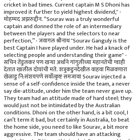
cricket in bad times. Current captain M S Dhoni has
improved it further to yield highest dividend," -
मोहम्मद अझरुद्दीन. “Sourav was a truly wonderful
captain and donned the role of an intermediary
between the players and the selectors to near
perfection,” - जवागल श्रीनाथ "Sourav Ganguly is the
best Captain I have played under. He had a knack of
selecting people and understanding their game" -
सचिन तेंडुलकर पण खर्‍या अर्थाने गांगुलीच्या महानतेची ग्वाही
देतात खालील दोघांची मते. शत्रुकडुनदेखील वाहवा मिळवणारा
खेळाडु नि:संशयपणे सर्वोत्कृष्ट समजावा Sourav injected a
sense of a self-confidence inside the team, a never
say die-attitude, under him the team never gave up.
They team had an attitude made of hard steel; they
would just not be intimidated by the Australian
conditions. Dhoni on the other hand, is a bit cool, I
can’t term it bad, but certainly in Australia, to beat
the home side, you need to like Sourav, a bit more
aggressive. The team should have an attacking