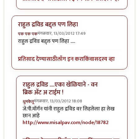
राहुल द्रविड बद्द्ल पण लिहा
मंगळवार, 13/03/2012 17:49
पक पक पक
राहुल द्रविड बद्द्ल पण लिहा .....
प्रतिसाद देण्यासाठी
लॉग इन करा
किंवा
सदस्य व्हा
राहुल द्रविड ....एका खेळियाने - वन
ब्रिक अ‍ॅट अ टाईम !
मंगळवार, 13/03/2012 18:08
धुमकेतू
In reply to
राहुल द्रविड बद्द्ल पण लिहा
by
पक पक पक
जे.पी.मॉर्गन यांनी राहुल द्रविड वर लिहलेला हा
लेख
छान आहे
http://www.misalpav.com/node/18782