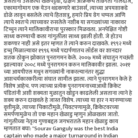
असताना उसळत्या खेळपट्ट्या, दक्षिण अफ्रिकेचे तीव्रगती गोलंदाज,
एकामागोमाग एक येउन थडकणारे बाउंसर्स, त्याच्या अपयशाकडे
डोळे लावुन बसलेले त्याचे हितशत्रु, हमारे प्रिय ग्रेग चप्पल आणि
त्याचे स्वतःचे त्याच्यावर रुसलेले नशीब या सगळ्यांच्या नाकावर
टिच्चुन त्याने मालिकावीराचा पुरस्कार मिळवला. अनपेक्षित गोष्टी
साध्य करण्याची कला गांगुलीला साध्य झाली होती. जे होउच
शकणार नाही असे इतर म्हणत ते त्याने करुन दाखवले. १९९२ मध्ये
डच्चु मिळाल्यावर १९९६ मध्ये पदार्पणातच लॉर्डस वर शानदार
शतक ठोकुन झोकात पुनरागमन केले. २००७ मध्ये संघातुन गच्छंती
झाल्यावर २००८ मध्ये पुनरागमन करुन मालिकावीर झाला. २०११
च्या आयपीएल मधुन सगळ्यांनी नाकरल्यानंतर सुद्धा
आशचर्यकारकरीत्या संघात सामील झाला. त्याने पुनरागमन केले हे
विशेष आहेच. पण त्याच्या प्रत्येक पुनरागमनाच्याआधी क्रिकेट
पंडितांनी अशी शक्यता मुळातुन खोडुन काढलेली असताना त्याने हे
शक्य करुन दाखवले हे जास्त विशेष. त्याच्या या हार न मानण्याच्या
वृत्तीमुळे, त्याच्या चिकाटीमुळे, चिवटपणामुळे, क्रिकेटवरच्या
समर्पणामुळेच तो एक महान खेळाडु म्हणुन ओळखला जातो.
गांगुलीच्या नेतृत्व गुणाबद्दल जगभरातले महान खेळाडु काय
म्हणतात बघा: "Sourav Ganguly was the best India
captain who made a major turnaround in Indian