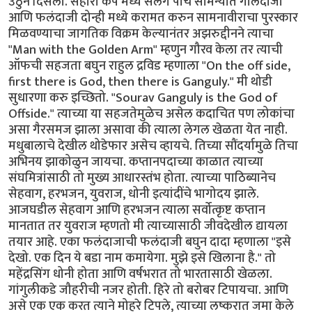
उठुन दिसला. सहारा कप मध्ये सलग पाच सामन्यात गोलंदाजी
आणि फलंदाजी दोन्ही मध्ये करामत करुन सामनावीराचा पुरस्कार
मिळवण्याचा जागतिक विक्रम केल्यानंतर अझरुद्दीनने त्याचा
"Man with the Golden Arm" म्हणुन गौरव केला तर त्याची
ऑफची सहजता बघुन राहुल द्रविड म्हणाला "On the off side,
first there is God, then there is Ganguly." मी थोडी
सुधारणा करु इच्छितो. "Sourav Ganguly is the God of
Offside." त्याच्या या सहजतेमुळेच असेल कदाचित पण लोकांचा
असा गैरसमज झाला असावा की त्याला लेगल खेळता येत नाही.
मधुबालाचे देखील थोडेफार असेच व्हायचे. तिच्या सौंदर्यामुळे तिचा
अभिनय झाकोळुन जायचा. कप्तानपदाच्या काळात त्याच्या
संघमित्रांसाठी तो मुख्य आधारस्तंभ होता. त्याच्या पाठिब्यानेच
सेहवाग, हरभजन, युवराज, धोनी इत्यांदींचे भागोदय झाले.
आजघडील सेहवाग आणि हरभजन त्याला सर्वोत्कृष्ट कप्तान
मानतात तर युवराज म्हणतो मी त्याच्यासाठी जीवदेखील द्यायला
तयार आहे. एका फलंदाजाची फलंदाजी बघुन दादा म्हणाला "इसे
देखो. एक दिन ये बडा नाम कमायेगा. मुझे इसे खिलाना है." तो
महेंद्रसिंग धोनी होता आणि वर्षभरात तो भारतासाठी खेळला.
गांगुलीकडे जौहरीची नजर होती. हिरे तो बरोबर टिपायचा. आणि
असे एक एक करत त्याने मोहरे टिपले, त्याच्या लष्करात जमा केले