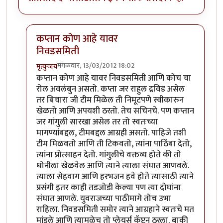
कप्तान कोण आहे यावर
निवडसमिती
मंगळवार, 13/03/2012 18:02
मृत्युन्जय
In reply to
निवडसमितीचा रोल ?
by
चौकटराजा
कप्तान कोण आहे यावर निवडसमिती आणि कोच चा
रोल अवलंबुन असतो. कप्ता जर राहुल द्रविड असेल
तर बिचारा जी टीम मिळेल ती निमूटपणे स्वीकारुन
खेळतो आणि अपयशी ठरतो. तेच सचिनचे. पण कप्तान
जर गांगुली सारखा असेल तर तो स्वतःच्या
मागण्यांबद्दल, टीमबद्दल आग्रही असतो. पाहिजे तशी
टीम मिळवतो आणि ती टिकवतो, त्यांना पाठिंबा देतो,
त्यांना प्रोत्साहन देतो. गांगुलीचे वक्तव्य होते की तो
धोनीला खेळवेल आणि त्याने त्याला संघात आणवले.
त्याला सेहवाग आणि हरभजन हवे होते त्यासाठी त्याने
प्रसंगी इतर काही तडजोडी केल्या पण त्या दोघांना
संघात आणले. युवराजच्या पाठीमागे तोच उभा
राहिला. निवडसमिती समोर त्याने आग्रहाने स्वतःचे मत
मांडले आणि त्यामुळेच तो प्लेयर्स कॅप्टन ठरला. बाकी