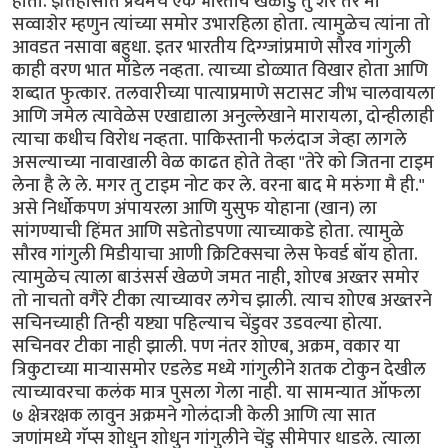
होता. इतिहासात प्रथमच एक भारतीय खेळाडु तु शेर तर मी
सव्वाशेर म्हणुन त्यांच्या समोर उभारहिला होता. त्यामुळेच त्यांना तो
आवडत नसावा बहुधा. इतर भारतीय दिग्ग्जांप्रमाणे सौरव गांगुली
काही वरण भात मॉडेल नव्हता. त्याच्या डोळ्यात विखार होता आणि
शब्दात फुत्कार. तलवारीच्या पात्याप्रमाणे सटासट जीभ चालवायला
आणि जमेल त्यावेळेस एखाद्याला अनुल्लेखाने मारायला, दोन्हीलाही
त्याचा कधीच विरोध नव्हता. पाकिस्तानी फलंदाज जेव्हा लागले
असल्याच्या नावाखाली वेळ काढत होते तेव्हा "तेरे को जितना टाइम
लेना है ले ले. मगर तु टाइम नोट कर ले. वरना बाद मे मरुंगा मै ही."
असे निर्धोकपण अंपायरला आणि युसुफ योहाना (खान) ला
सांगण्याची हिंमत आणि सडेतोडपणा त्याच्याकडे होता. त्यामुळे
सौरव गांगुली मिडीयाचा आणी क्रिटिक्सचा लेस फेवर्ड बॉय होता.
त्यामुळेच त्याला बाउंसर्स खेळणे जमत नाही, शोएब अख्तर समोर
तो नाचतो वगैरे टीका त्याच्यावर लगेच झाली. त्याच शोएब अख्तरने
सचिनच्याही तिन्ही यष्ट्या पहिल्याच चेंडुवर उडवल्या होत्या.
सचिनवर टीका नाही झाली. पण नंतर शोएब, अक्रम, वकार या
त्रिकुटाच्या मार्‍यासमोर एडलेड मध्ये गांगुलीने शतक टोकुन देखील
त्याच्यावरचा कलंक मात्र पुसला गेला नाही. या सामन्यात ऑफला
७ क्षेत्ररक्षक लावुन अक्रमने गोलंदाजी केली आणि त्या सात
जणांमध्ये गॅप्स शोधुन शोधुन गांगुलीने चेंडु सीमेपार धाडले. त्याला