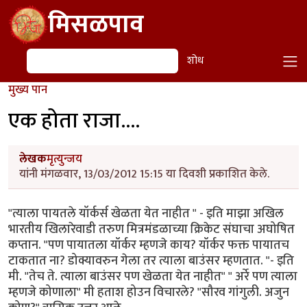
Skip to main content
मिसळपाव
शोध
शोध
मुख्य पान
एक होता राजा....
लेखक
मृत्युन्जय
यांनी मंगळवार, 13/03/2012 15:15 या दिवशी प्रकाशित केले.
"त्याला पायतले यॉर्कर्स खेळता येत नाहीत " - इति माझा अखिल
भारतीय खिलारेवाडी तरुण मित्रमंडळाच्या क्रिकेट संघाचा अघोषित
कप्तान. "पण पायातला यॉर्कर म्हणजे काय? यॉर्कर फक्त पायातच
टाकतात ना? डोक्यावरुन गेला तर त्याला बाउंसर म्हणतात. "- इति
मी. "तेच ते. त्याला बाउंसर पण खेळता येत नाहीत" " अर्रे पण त्याला
म्हणजे कोणाला" मी हताश होउन विचारले? "सौरव गांगुली. अजुन