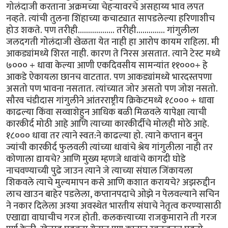
गोलंदाजी करताना अक्रमच्या चेहर्‍यावरचे असहाय्य भाव लपत
नव्हते. त्यांची तुलना शिंहाच्या कचाट्यात सापडलेल्या हरिणाशीच
होउ शकते. पण तरीही.................. तरीही.............. गांगुलीला
जलदगती गोलंदाजी खेळता येत नाही हा आरोप कायम राहिला. मी
आकड्यांमध्ये शिरत नाही. कारण ते निरस असतात. त्याने टेस्ट मध्ये
७००० + धावा केल्या आणी एकदिवसीय सामन्यांत ११०००+ हे
आकडे ऐकायला छानच वाटतात. पण आकड्यांमध्ये भारदस्तपणा
असतो पण भावना नसतात. त्यांच्यात जोर असतो पण जोश नसतो.
सौरव चंडीदास गांगुलीने आंतरराष्ट्रीय क्रिकेटमध्ये १८००० + धावा
काढल्या किंवा सव्वाशेहुन आधिक बळी मिळवले यापेक्षा त्याची
कारकीर्द मोठी आहे आणि त्याच्या कारकीर्दीचे मोलही मोठे आहे.
१८००० धावा तर त्याने स्वत:ने काढल्या हो. त्याने कप्तान बनुन
ज्यांची कारकीर्द फुलवली त्यांच्या धावांचे श्रेय गांगुलीला नाही तर
कोणाला द्यायचे? आणि मुख्य म्हणजे धावांचे कागदी घोडे
नाचवण्याच्यी पुढे जाउन त्याने जे त्याच्या संघाल जिंकायला
शिकवले त्याचे मुल्यमापन कसे आणि कशात करायचे? अझरुद्दीन
लाच खाउन बाहेर पडलेला, कप्तानपदाचे ओझे न पेलवल्याने सचिन
ने नकार दिलेला अश्या अवस्थेत भारतीय संघाचे नेतृत्व करण्यासाठी
एखाद्या वाघाचीच गरज होती. कलकत्त्याच्या राजकुमाराने ती गरज