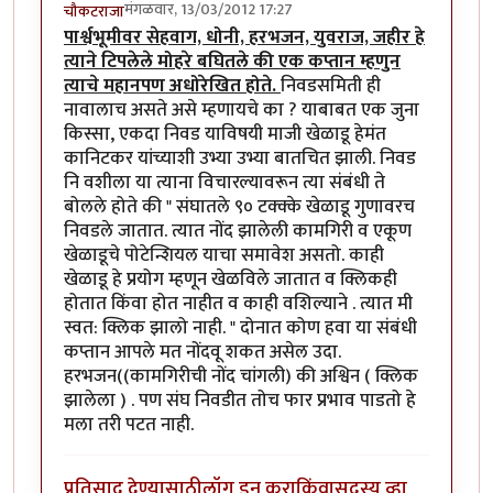
मंगळवार, 13/03/2012 17:27
चौकटराजा
पार्श्वभूमीवर सेहवाग, धोनी, हरभजन, युवराज, जहीर हे
त्याने टिपलेले मोहरे बघितले की एक कप्तान म्हणुन
त्याचे महानपण अधोरेखित होते.
निवडसमिती ही
नावालाच असते असे म्हणायचे का ? याबाबत एक जुना
किस्सा, एकदा निवड याविषयी माजी खेळाडू हेमंत
कानिटकर यांच्याशी उभ्या उभ्या बातचित झाली. निवड
नि वशीला या त्याना विचारल्यावरून त्या संबंधी ते
बोलले होते की " संघातले ९० टक्क्के खेळाडू गुणावरच
निवडले जातात. त्यात नोंद झालेली कामगिरी व एकूण
खेळाडूचे पोटेन्शियल याचा समावेश असतो. काही
खेळाडू हे प्रयोग म्हणून खेळविले जातात व क्लिकही
होतात किंवा होत नाहीत व काही वशिल्याने . त्यात मी
स्वत: क्लिक झालो नाही. " दोनात कोण हवा या संबंधी
कप्तान आपले मत नोंदवू शकत असेल उदा.
हरभजन((कामगिरीची नोंद चांगली) की अश्विन ( क्लिक
झालेला ) . पण संघ निवडीत तोच फार प्रभाव पाडतो हे
मला तरी पटत नाही.
प्रतिसाद देण्यासाठी
लॉग इन करा
किंवा
सदस्य व्हा