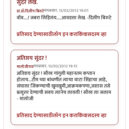
सुंदर लेख.
मंगळवार, 13/03/2012 19:01
प्रा.डॉ.दिलीप बिरुटे
वॉव.....! जबरा लिहिलंय......आवडला लेख. -दिलीप बिरुटे
प्रतिसाद देण्यासाठी
लॉग इन करा
किंवा
सदस्य व्हा
अतिशय सुंदर !
मंगळवार, 13/03/2012 19:15
मालोजीराव
अतिशय सुंदर ! सौरव गांगुली महानतम कप्तान
होताच....टीम च्या बांधणीत त्याचा वाटा सिंहाचा आहे,
संघाला जिंकण्याची खुमखुमी,आक्रमकपणा,जशास तसे
प्रत्युत्तर देण्याची सवय त्यानेच लावली ! सौरव ला सलाम
- मालोजी
प्रतिसाद देण्यासाठी
लॉग इन करा
किंवा
सदस्य व्हा