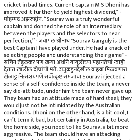
cricket in bad times. Current captain M S Dhoni has
improved it further to yield highest dividend," -
मोहम्मद अझरुद्दीन. “Sourav was a truly wonderful
captain and donned the role of an intermediary
between the players and the selectors to near
perfection,” - जवागल श्रीनाथ "Sourav Ganguly is the
best Captain I have played under. He had a knack of
selecting people and understanding their game" -
सचिन तेंडुलकर पण खर्‍या अर्थाने गांगुलीच्या महानतेची ग्वाही
देतात खालील दोघांची मते. शत्रुकडुनदेखील वाहवा मिळवणारा
खेळाडु नि:संशयपणे सर्वोत्कृष्ट समजावा Sourav injected a
sense of a self-confidence inside the team, a never
say die-attitude, under him the team never gave up.
They team had an attitude made of hard steel; they
would just not be intimidated by the Australian
conditions. Dhoni on the other hand, is a bit cool, I
can’t term it bad, but certainly in Australia, to beat
the home side, you need to like Sourav, a bit more
aggressive. The team should have an attacking