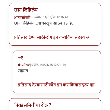
छान लिहिलंय
मंगळवार, 13/03/2012 16:41
अमितसांगली
छान लिहिलंय....वाचनखुण साठवत आहे...
प्रतिसाद देण्यासाठी
लॉग इन करा
किंवा
सदस्य व्हा
+१
बुधवार, 14/03/2012 04:24
मी-सौरभ
In reply to
छान लिहिलंय
by
अमितसांगली
सहमत
प्रतिसाद देण्यासाठी
लॉग इन करा
किंवा
सदस्य व्हा
निवडसमितीचा रोल ?