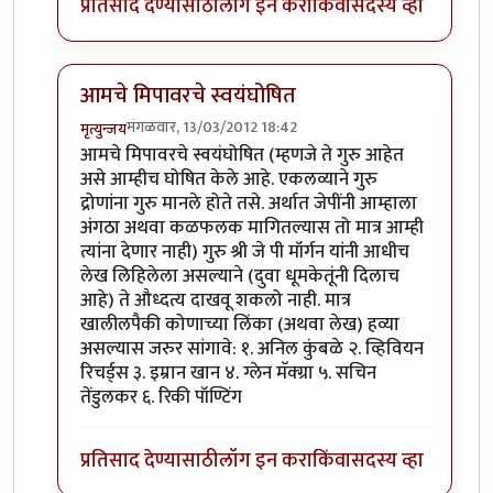
प्रतिसाद देण्यासाठी
लॉग इन करा
किंवा
सदस्य व्हा
आमचे मिपावरचे स्वयंघोषित
मंगळवार, 13/03/2012 18:42
मृत्युन्जय
In reply to
राहुल द्रविड बद्द्ल पण लिहा
by
पक पक पक
आमचे मिपावरचे स्वयंघोषित (म्हणजे ते गुरु आहेत
असे आम्हीच घोषित केले आहे. एकलव्याने गुरु
द्रोणांना गुरु मानले होते तसे. अर्थात जेपींनी आम्हाला
अंगठा अथवा कळफलक मागितल्यास तो मात्र आम्ही
त्यांना देणार नाही) गुरु श्री जे पी मॉर्गन यांनी आधीच
लेख लिहिलेला असल्याने (दुवा धूमकेतूंनी दिलाच
आहे) ते औध्दत्य दाखवू शकलो नाही. मात्र
खालीलपैकी कोणाच्या लिंका (अथवा लेख) हव्या
असल्यास जरुर सांगावे: १. अनिल कुंबळे २. व्हिवियन
रिचर्ड्स ३. इम्रान खान ४. ग्लेन मॅक्ग्रा ५. सचिन
तेंडुलकर ६. रिकी पॉण्टिंग
प्रतिसाद देण्यासाठी
लॉग इन करा
किंवा
सदस्य व्हा