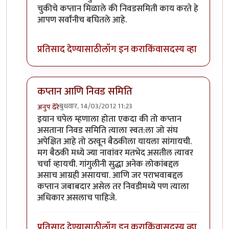
चुकीचे कप्तान मिळाले की निवडसमिती काय करते हे
आपण सर्वांनीच बघितले आहे.
प्रतिसाद देण्यासाठी
लॉग इन करा
किंवा
सदस्य व्हा
कप्तान आणि निवड समिति
बुधवार, 14/03/2012 11:23
अनुप ढेरे
In reply to
निवडसमितीचा रोल ?
by
चौकटराजा
इयान चपेल म्हणाला होता एकदा की तो कप्तान
असताना निवड समिति त्याला स्वत:ला जो संघ
अपेक्षित आहे तो ठरवून बैठकीला यायला सांगायची.
मग बैठकी मध्ये ज्या नावांवर मतभेद असतील त्यावर
चर्चा व्हायची. गांगुलीनी सुद्धा अनेक लोकांबद्दल
असाच आग्रही असायचा. आणि जर पराभवाबद्दल
कप्तान जबाबदार असेल तर निवडीमध्ये पण त्याला
अधिकार असलाच पाहिजे.
प्रतिसाद देण्यासाठी
लॉग इन करा
किंवा
सदस्य व्हा