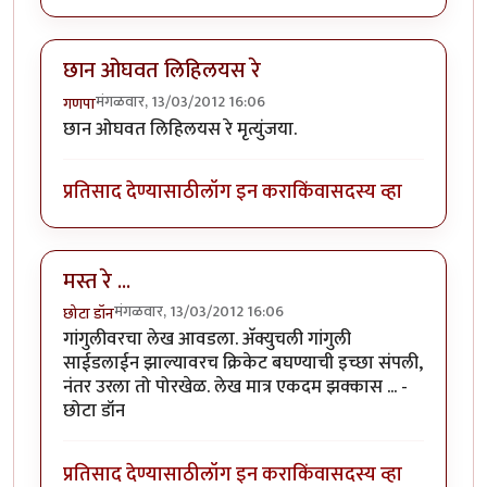
छान ओघवत लिहिलयस रे
मंगळवार, 13/03/2012 16:06
गणपा
छान ओघवत लिहिलयस रे मृत्युंजया.
प्रतिसाद देण्यासाठी
लॉग इन करा
किंवा
सदस्य व्हा
मस्त रे ...
मंगळवार, 13/03/2012 16:06
छोटा डॉन
गांगुलीवरचा लेख आवडला. अ‍ॅक्युचली गांगुली
साईडलाईन झाल्यावरच क्रिकेट बघण्याची इच्छा संपली,
नंतर उरला तो पोरखेळ. लेख मात्र एकदम झक्कास ... -
छोटा डॉन
प्रतिसाद देण्यासाठी
लॉग इन करा
किंवा
सदस्य व्हा