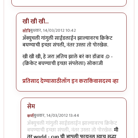
खी खी खी...
बुधवार, 14/03/2012 10:42
सोत्रि
In reply to
मस्त रे ...
by
छोटा डॉन
अ‍ॅक्युचली गांगुली साईडलाईन झाल्यावरच क्रिकेट
बघण्याची इच्छा संपली, नंतर उरला तो पोरखेळ.
खी खी खी, हे जरा अतिच झाले बरं का डॉन्राव :D -
(क्रिकेट बघण्याची इच्छा संपलेला) सोकाजी
प्रतिसाद देण्यासाठी
लॉग इन करा
किंवा
सदस्य व्हा
सेम
बुधवार, 14/03/2012 13:44
कर्ण
In reply to
खी खी खी...
by
सोत्रि
अ‍ॅक्युचली गांगुली साईडलाईन झाल्यावरच क्रिकेट
बघण्याची इच्छा संपली, नंतर उरला तो पोरखेळ.
मी
तर world - cup ची आपली फायनल म्याच सुद्धा