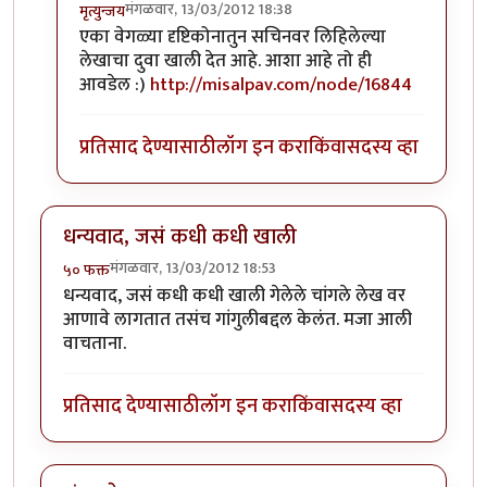
मंगळवार, 13/03/2012 18:38
मृत्युन्जय
In reply to
मस्त लेख अमोल केळकर ( अवांतर
by
अमोल के
एका वेगळ्या दृष्टिकोनातुन सचिनवर लिहिलेल्या
लेखाचा दुवा खाली देत आहे. आशा आहे तो ही
आवडेल :)
http://misalpav.com/node/16844
प्रतिसाद देण्यासाठी
लॉग इन करा
किंवा
सदस्य व्हा
धन्यवाद, जसं कधी कधी खाली
मंगळवार, 13/03/2012 18:53
५० फक्त
धन्यवाद, जसं कधी कधी खाली गेलेले चांगले लेख वर
आणावे लागतात तसंच गांगुलीबद्दल केलंत. मजा आली
वाचताना.
प्रतिसाद देण्यासाठी
लॉग इन करा
किंवा
सदस्य व्हा