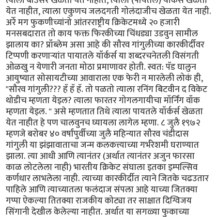
त्याला बाउंसर खेळता येत नाहीत, त्याला (पायतले) यॉर्कर्स खेळता
येत नाहीत, त्याला एकुणच जलदगती गोलंदाजीच खेळता येत नाही.
अर्रे मग फुकणीच्यांनो आंतरराष्ट्रीय क्रिकेटमध्ये २० हजारी
मनसबदारात तो काय फक्त फिरकीच्या चिंधड्या उडवुन सामील
झालाय का? प्रॉब्लेम असा आहे की सौरव गांगुलीच्या कारकीर्दीवर
टिप्पणी करणार्‍यांत पायातले यॉर्कर्स या शब्दरचनेतली विसंगती
ओळखु न येणारी जनता मोठा प्रमाणावर होती. स्वत: पॅड घालुन
आयुष्यात सोसायटीच्या आवाराला एक फेरी न मारलेली लोकं ही,
"सौरव गांगुली??? हॅ हॅ हॅ. तो पळतो त्याला रनिंग बिटवीन द विकेट
थोडीच म्हणता येइल? त्याला फारतर गोगलगायीचा मॉर्निंग वॉक
म्हणता येइल. " असे म्हणतात तिथे त्याला पायतले यॉर्कर्स खेळता
येत नाहीत हे पण चालवुनच घ्यायला लागेल म्हणा. ८ जुलै १९७२
म्हणजे बरोबर ४० वर्षांपुर्वीच्या जुलै महिन्यात सौरव चंडीदास
गांगुली या झंझावाताचा जन्म कलकत्त्याच्या गर्भरेशमी घराण्यात
झाला. त्या आधी आणि त्यानंतर (अर्थात त्यानंतर अजुन फारसा
काळ लोटलेला नाही) भारतीय क्रिकेट संघाला इतका इम्पल्सिव
कर्णधार लाभलेला नाही. त्याच्या कारकीर्दीत त्याने जितके चढउतार
पाहिले आणि त्याच्यातला फलंदाज संपला आहे याच्या जितक्या
गप्पा ऐकल्या तितक्या राजकीय कोट्या तर साक्षात दिग्विजय
सिंगानी देखील केलेल्या नाहीत. अर्थात या सगळ्या फुकाच्या