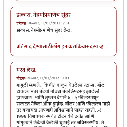
झकास. नेहमीप्रमाणेच सुंदर
मंगळवार, 13/03/2012 17:51
प्रचेतस
झकास. नेहमीप्रमाणेच सुंदर लेख.
प्रतिसाद देण्यासाठी
लॉग इन करा
किंवा
सदस्य व्हा
मस्त लेख.
मंगळवार, 13/03/2012 18:03
मोदक
गांगुली म्हणजे... किंचीत वाकून घेतलेला स्टान्स.. बॉल
टाकल्यानंतर बॅटची मोठ्या बॅकलिफ्टसह झालेली
हालचाल.. आणि तुफान वेगाने ४ - ५ फील्डरमधून
सरपटत गेलेला ऑफ ड्राईव्ह. बॉलर आणि फील्डरच नाही
तर बर्‍याचदा आपणही अविश्वासाने पाहत राहतो. :-)
1999 विश्वचषक स्पर्धेत टाँटन येथे द्रवीड आणि
गांगुल्याने लंकेची केलेली धुलाई तर अविस्मरणीय.. ते