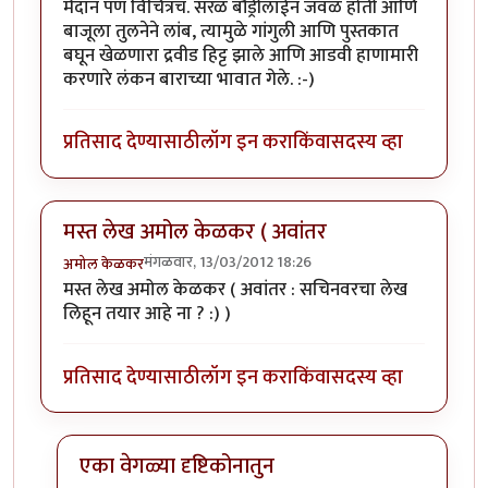
मैदान पण विचित्रच. सरळ बौंड्रीलाईन जवळ होती आणि
बाजूला तुलनेने लांब, त्यामुळे गांगुली आणि पुस्तकात
बघून खेळणारा द्रवीड हिट्ट झाले आणि आडवी हाणामारी
करणारे लंकन बाराच्या भावात गेले. :-)
प्रतिसाद देण्यासाठी
लॉग इन करा
किंवा
सदस्य व्हा
मस्त लेख अमोल केळकर ( अवांतर
मंगळवार, 13/03/2012 18:26
अमोल केळकर
मस्त लेख अमोल केळकर ( अवांतर : सचिनवरचा लेख
लिहून तयार आहे ना ? :) )
प्रतिसाद देण्यासाठी
लॉग इन करा
किंवा
सदस्य व्हा
एका वेगळ्या दृष्टिकोनातुन