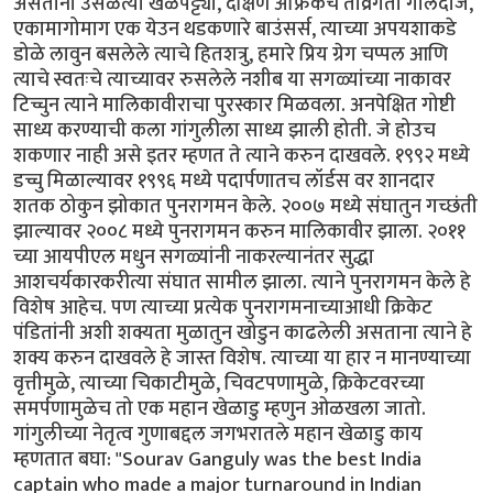
असताना उसळत्या खेळपट्ट्या, दक्षिण अफ्रिकेचे तीव्रगती गोलंदाज,
एकामागोमाग एक येउन थडकणारे बाउंसर्स, त्याच्या अपयशाकडे
डोळे लावुन बसलेले त्याचे हितशत्रु, हमारे प्रिय ग्रेग चप्पल आणि
त्याचे स्वतःचे त्याच्यावर रुसलेले नशीब या सगळ्यांच्या नाकावर
टिच्चुन त्याने मालिकावीराचा पुरस्कार मिळवला. अनपेक्षित गोष्टी
साध्य करण्याची कला गांगुलीला साध्य झाली होती. जे होउच
शकणार नाही असे इतर म्हणत ते त्याने करुन दाखवले. १९९२ मध्ये
डच्चु मिळाल्यावर १९९६ मध्ये पदार्पणातच लॉर्डस वर शानदार
शतक ठोकुन झोकात पुनरागमन केले. २००७ मध्ये संघातुन गच्छंती
झाल्यावर २००८ मध्ये पुनरागमन करुन मालिकावीर झाला. २०११
च्या आयपीएल मधुन सगळ्यांनी नाकरल्यानंतर सुद्धा
आशचर्यकारकरीत्या संघात सामील झाला. त्याने पुनरागमन केले हे
विशेष आहेच. पण त्याच्या प्रत्येक पुनरागमनाच्याआधी क्रिकेट
पंडितांनी अशी शक्यता मुळातुन खोडुन काढलेली असताना त्याने हे
शक्य करुन दाखवले हे जास्त विशेष. त्याच्या या हार न मानण्याच्या
वृत्तीमुळे, त्याच्या चिकाटीमुळे, चिवटपणामुळे, क्रिकेटवरच्या
समर्पणामुळेच तो एक महान खेळाडु म्हणुन ओळखला जातो.
गांगुलीच्या नेतृत्व गुणाबद्दल जगभरातले महान खेळाडु काय
म्हणतात बघा: "Sourav Ganguly was the best India
captain who made a major turnaround in Indian