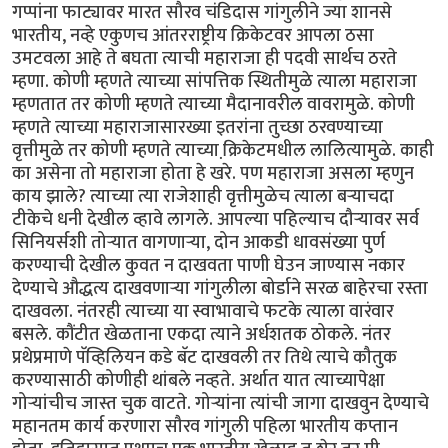
गप्पांना फाट्यावर मारत सौरव चंडिदास गांगुलीने ज्या शानसे
भारतीय, नव्हे एकुणच आंतरराष्ट्रीय क्रिकेटवर आपला ठसा
उमटवला आहे ते बघता त्याची महाराजा ही पदवी सार्थच ठरते
म्हणा. कोणी म्हणते त्याच्या सांपत्तिक स्थितीमुळे त्याला महाराजा
म्हणतात तर कोणी म्हणते त्याच्या मैदानावरील वावरामुळे. कोणी
म्हणते त्याच्या महाराजासारख्या इतरांना तुच्छा ठरवण्याच्या
वृत्तीमुळे तर कोणी म्हणते त्याच्या क्रि़केटमधील लालित्यामुळे. काही
का असेना तो महाराजा होता हे खरे. पण महाराजा असला म्हणुन
काय झाले? त्याच्या त्या राजेशाही वृत्तीमुळेच त्याला बर्‍याचदा
टीकेचे धनी देखील व्हावे लागले. आपल्या पहिल्याच दौर्‍यावर सर्व
सिनियर्सशी तोर्‍यात वागणार्‍या, दोन आकडी धावसंख्या पुर्ण
करण्याची देखील कुवत न दाखवता पाणी घेउन जाण्यास नकार
देण्याचे औद्धत्य दाखवणार्‍या गांगुलीला बोर्डाने सरळ बाहेरचा रस्ता
दाखवला. नंतरही त्याच्या या स्वाभावाचे फटके त्याला वारंवार
बसले. कौंटीत खेळताना एकदा त्याने अर्धशतक ठोकले. नंतर
प्रथेप्रमाणे पॅव्हिलियन कडे बॅट दाखवली तर तिथे त्याचे कौतुक
करण्यासाठी कोणीही थांबले नव्हते. अर्थात यात त्याच्यापेक्षा
गोर्‍यांचीच जास्त चुक वाटते. गोर्‍यांना त्यांची जागा दाखवुन देण्याचे
महानतम कार्य करणारा सौरव गांगुली पहिला भारतीय कप्तान