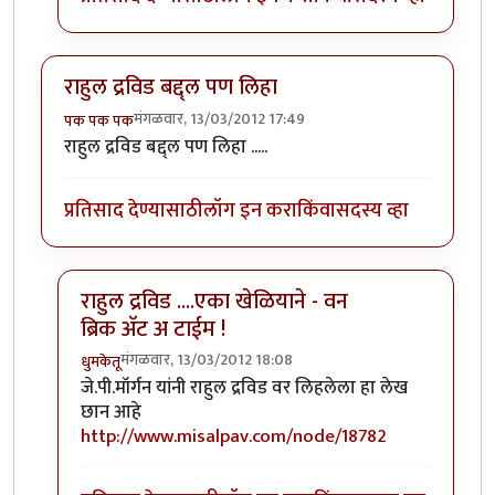
राहुल द्रविड बद्द्ल पण लिहा
मंगळवार, 13/03/2012 17:49
पक पक पक
राहुल द्रविड बद्द्ल पण लिहा .....
प्रतिसाद देण्यासाठी
लॉग इन करा
किंवा
सदस्य व्हा
राहुल द्रविड ....एका खेळियाने - वन
ब्रिक अ‍ॅट अ टाईम !
मंगळवार, 13/03/2012 18:08
धुमकेतू
In reply to
राहुल द्रविड बद्द्ल पण लिहा
by
पक पक पक
जे.पी.मॉर्गन यांनी राहुल द्रविड वर लिहलेला हा
लेख
छान आहे
http://www.misalpav.com/node/18782