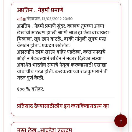
अप्रतिम .. नेहमी प्रमाणे
मंगळवार, 13/03/2012 20:50
गणेशा
अप्रतिम .. नेहमी प्रमाणे सुंदर. कालच तुमच्या अश्या
लेखांची आठवण झाली आणि आज हा लेख वाचायला
मिळाला. खुप छान वाटले.. बाकी गांगुली खुपच मस्त
कॅपटन होता.. एकदम सडेतोड.
अझरुद्दीन लाच खाउन बाहेर पडलेला, कप्तानपदाचे
ओझे न पेलवल्याने सचिन ने नकार दिलेला अश्या
अवस्थेत भारतीय संघाचे नेतृत्व करण्यासाठी एखाद्या
वाघाचीच गरज होती. कलकत्त्याच्या राजकुमाराने ती
गरज पुर्ण केली.
१०० % बरोबर.
प्रतिसाद देण्यासाठी
लॉग इन करा
किंवा
सदस्य व्हा
↑
मस्त लेख...आवडेश एकदम