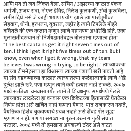
आणि मग तो जग जिंकत गेला. सचिन / अझरच्या काळात पंकज
धर्माणी, अजय रात्रा, नोएल डेविड, निलेश कुलकर्णी, अ‍ॅबी कुरुविला,
समीर दिघे असे जे काही भयाण प्रयोग झाले त्या पार्श्वभूमीवर
सेहवाग, धोनी, हरभजन, युवराज, जहीर हे त्याने टिपलेले मोहरे
बघितले की एक कप्तान म्हणुन त्याचे महानपण अधोरेखि होते. एका
मुलाखतीदरम्यान तो निर्णयक्षमतेबद्दल बोलताना म्हणाला होता
"The best captains get it right seven times out of
ten. I think I get it right five times out of ten. But I
know, even when I get it wrong, that my team
believes I was wrong in trying to be right." त्याच्यावरचा
त्याच्या टीममेट्सचा हा विश्वासच त्याच्या यशाची खरी पावती आहे.
या संघ घडवण्याच्या काळात त्याच्यातल्या फलंदाजाकडे त्याचे थोडे
दुर्लक्ष झाले खरे. पणा म्हणुन त्याने कधी हत्यार नाही टाकले. २००७
मध्ये सक्तीच्या वनवासापर्यंत त्याने ते शिवधनुष्य समर्थपणे पेलले.
त्याच्यावर लादलेला हा वनवास एक क्रिकेटच्या हितासाठी घेतलेला
निर्णय होता असे खचित नाही म्हणता येणार. यात राजकारण नव्हते,
वैयक्तिक हिशेब चुकवण्याचे प्रयत्न नव्हते असे शेंबडे पोर सुद्धा
म्हणणार नाही. पण या सगळ्यांना पुरुन उरुन गांगुली संघात
परतला. २००८ मध्ये तो हमखास अयशस्वी ठरेल असे वाटत