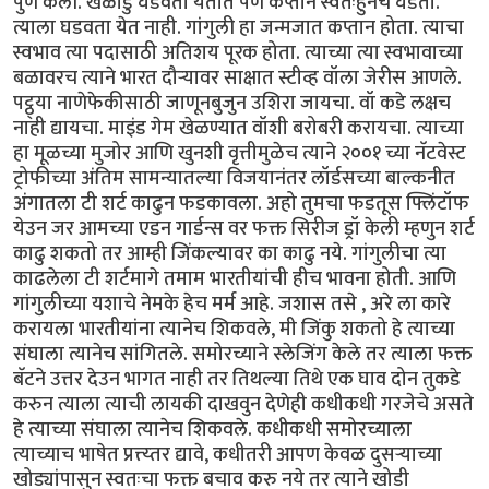
पुर्ण केली. खेळाडु घडवता येतात पण कप्तान स्वतःहुनच घडतो.
त्याला घडवता येत नाही. गांगुली हा जन्मजात कप्तान होता. त्याचा
स्वभाव त्या पदासाठी अतिशय पूरक होता. त्याच्या त्या स्वभावाच्या
बळावरच त्याने भारत दौर्‍यावर साक्षात स्टीव्ह वॉला जेरीस आणले.
पट्ठ्या नाणेफेकीसाठी जाणूनबुजुन उशिरा जायचा. वॉ कडे लक्षच
नाही द्यायचा. माइंड गेम खेळण्यात वॉशी बरोबरी करायचा. त्याच्या
हा मूळच्या मुजोर आणि खुनशी वृत्तीमुळेच त्याने २००१ च्या नॅटवेस्ट
ट्रोफीच्या अंतिम सामन्यातल्या विजयानंतर लॉर्डसच्या बाल्कनीत
अंगातला टी शर्ट काढुन फडकावला. अहो तुमचा फडतूस फ्लिंटॉफ
येउन जर आमच्या एडन गार्डन्स वर फक्त सिरीज ड्रॉ केली म्हणुन शर्ट
काढु शकतो तर आम्ही जिंकल्यावर का काढु नये. गांगुलीचा त्या
काढलेला टी शर्टमागे तमाम भारतीयांची हीच भावना होती. आणि
गांगुलीच्या यशाचे नेमके हेच मर्म आहे. जशास तसे , अरे ला कारे
करायला भारतीयांना त्यानेच शिकवले, मी जिंकु शकतो हे त्याच्या
संघाला त्यानेच सांगितले. समोरच्याने स्लेजिंग केले तर त्याला फक्त
बॅटने उत्तर देउन भागत नाही तर तिथल्या तिथे एक घाव दोन तुकडे
करुन त्याला त्याची लायकी दाखवुन देणेही कधीकधी गरजेचे असते
हे त्याच्या संघाला त्यानेच शिकवले. कधीकधी समोरच्याला
त्याच्याच भाषेत प्रत्त्य्तर द्यावे, कधीतरी आपण केवळ दुसर्‍याच्या
खोड्यांपासुन स्वतःचा फक्त बचाव करु नये तर त्याने खोडी