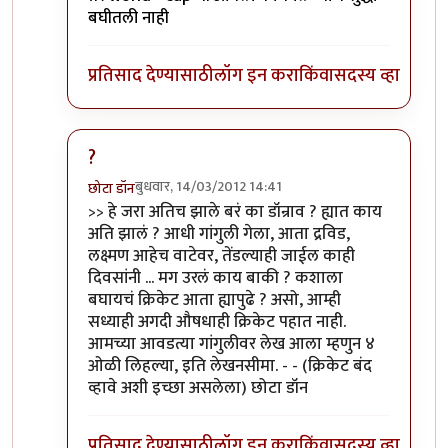
बघीतली नाही
प्रतिसाद देण्यासाठी
लॉग इन करा
किंवा
सदस्य व्हा
?
बुधवार, 14/03/2012 14:41
छोटा डॉन
In reply to
खी खी खी...
by
सोत्रि
>> हे जरा अतिच झाले बरं का डॉन्राव ? ह्यात काय
अति झालं ? आधी गांगुली गेला, आता द्रविड,
लक्ष्मण आहेच वाटेवर, तेंडल्याही जाईल काही
दिवसांनी ... मग उरलं काय बाकी ? कशाला
बघायचं क्रिकेट आता ह्यापुढे ? असो, आम्ही
सध्याही अगदी औषधाही क्रिकेट पहात नाही.
आमच्या आवडत्या गांगुलीवर लेख आला म्हणुन ४
ओळी लिहल्या, इति लेखनसीमा. - - (क्रिकेट बंद
व्हावे अशी इच्छा असलेला) छोटा डॉन
प्रतिसाद देण्यासाठी
लॉग इन करा
किंवा
सदस्य व्हा