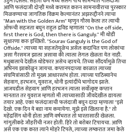
उठुन दिसला. सहारा कप मध्ये सलग पाच सामन्यात गोलंदाजी
आणि फलंदाजी दोन्ही मध्ये करामत करुन सामनावीराचा पुरस्कार
मिळवण्याचा जागतिक विक्रम केल्यानंतर अझरुद्दीनने त्याचा
"Man with the Golden Arm" म्हणुन गौरव केला तर त्याची
ऑफची सहजता बघुन राहुल द्रविड म्हणाला "On the off side,
first there is God, then there is Ganguly." मी थोडी
सुधारणा करु इच्छितो. "Sourav Ganguly is the God of
Offside." त्याच्या या सहजतेमुळेच असेल कदाचित पण लोकांचा
असा गैरसमज झाला असावा की त्याला लेगल खेळता येत नाही.
मधुबालाचे देखील थोडेफार असेच व्हायचे. तिच्या सौंदर्यामुळे तिचा
अभिनय झाकोळुन जायचा. कप्तानपदाच्या काळात त्याच्या
संघमित्रांसाठी तो मुख्य आधारस्तंभ होता. त्याच्या पाठिब्यानेच
सेहवाग, हरभजन, युवराज, धोनी इत्यांदींचे भागोदय झाले.
आजघडील सेहवाग आणि हरभजन त्याला सर्वोत्कृष्ट कप्तान
मानतात तर युवराज म्हणतो मी त्याच्यासाठी जीवदेखील द्यायला
तयार आहे. एका फलंदाजाची फलंदाजी बघुन दादा म्हणाला "इसे
देखो. एक दिन ये बडा नाम कमायेगा. मुझे इसे खिलाना है." तो
महेंद्रसिंग धोनी होता आणि वर्षभरात तो भारतासाठी खेळला.
गांगुलीकडे जौहरीची नजर होती. हिरे तो बरोबर टिपायचा. आणि
असे एक एक करत त्याने मोहरे टिपले, त्याच्या लष्करात जमा केले