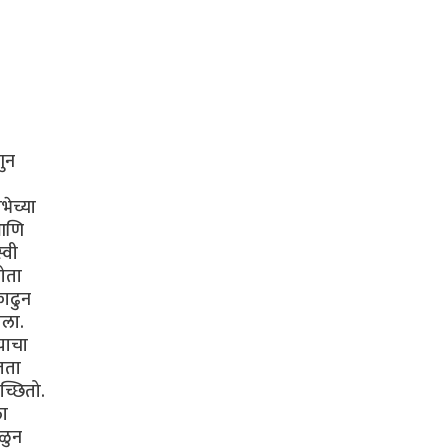
णुन
भेच्या
 आणि
्वी
होता
काढुन
सला.
याचा
जता
च्छितो.
ला
ोळुन