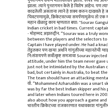
पुनरागमन करुन मालिकावीर झाला. २०११ च्या आयपी
झाला. त्याने पुनरागमन केले हे विशेष आहेच. पण त्या
काढलेली असताना त्याने हे शक्य करुन दाखवले हे जास्त 
चिवटपणामुळे, क्रिकेटवरच्या समर्पणामुळेच तो एक म
महान खेळाडु काय म्हणतात बघा: "Sourav Gang
Indian cricket in bad times. Current capta
- मोहम्मद अझरुद्दीन. “Sourav was a truly w
between the players and the selectors to n
Captain I have played under. He had a kna
तेंडुलकर पण खर्‍या अर्थाने गांगुलीच्या महानतेची ग
नि:संशयपणे सर्वोत्कृष्ट समजावा Sourav inject
attitude, under him the team never gave 
just not be intimidated by the Australian co
bad, but certainly in Australia, to beat th
The team should have an attacking mentality 
वॉ. “Mohammed Azharuddin was a smart ski
was by far the best Indian skipper and his
and later when Indians toured here in 200
also about how you approach a game and ma
भारतीय क्रिकेटच्या राजकारणात यथावकाश गांगुली