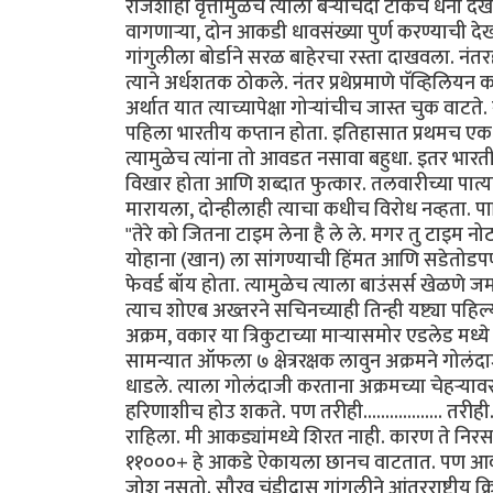
राजेशाही वृत्तीमुळेच त्याला बर्‍याचदा टीकेचे धनी दे
वागणार्‍या, दोन आकडी धावसंख्या पुर्ण करण्याची द
गांगुलीला बोर्डाने सरळ बाहेरचा रस्ता दाखवला. नंत
त्याने अर्धशतक ठोकले. नंतर प्रथेप्रमाणे पॅव्हिलिय
अर्थात यात त्याच्यापेक्षा गोर्‍यांचीच जास्त चुक वाटत
पहिला भारतीय कप्तान होता. इतिहासात प्रथमच एक भा
त्यामुळेच त्यांना तो आवडत नसावा बहुधा. इतर भारतीय 
विखार होता आणि शब्दात फुत्कार. तलवारीच्या पात्
मारायला, दोन्हीलाही त्याचा कधीच विरोध नव्हता. प
"तेरे को जितना टाइम लेना है ले ले. मगर तु टाइम न
योहाना (खान) ला सांगण्याची हिंमत आणि सडेतोडपणा 
फेवर्ड बॉय होता. त्यामुळेच त्याला बाउंसर्स खेळणे
त्याच शोएब अख्तरने सचिनच्याही तिन्ही यष्ट्या पहि
अक्रम, वकार या त्रिकुटाच्या मार्‍यासमोर एडलेड मध्
सामन्यात ऑफला ७ क्षेत्ररक्षक लावुन अक्रमने गोलंदाज
धाडले. त्याला गोलंदाजी करताना अक्रमच्या चेहर्‍या
हरिणाशीच होउ शकते. पण तरीही.................. तरी
राहिला. मी आकड्यांमध्ये शिरत नाही. कारण ते निर
११०००+ हे आकडे ऐकायला छानच वाटतात. पण आकड्
जोश नसतो. सौरव चंडीदास गांगुलीने आंतरराष्ट्रीय 