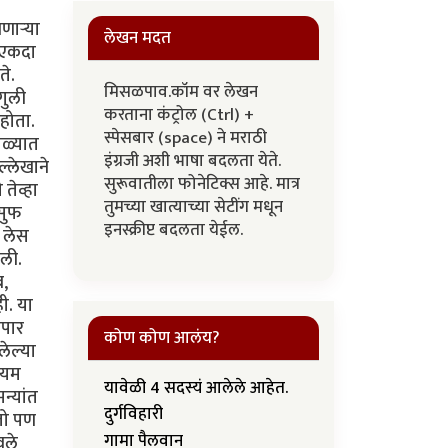
ार्‍या
लेखन मदत
ा एकदा
ते.
मिसळपाव.कॉम वर लेखन
ंगुली
करताना कंट्रोल (Ctrl) +
 होता.
स्पेसबार (space) ने मराठी
ोळ्यात
इंग्रजी अशी भाषा बदलता येते.
्लेखाने
सुरूवातीला फोनेटिक्स आहे. मात्र
तेव्हा
तुमच्या खात्याच्या सेटींग मधून
ुसुफ
इनस्क्रीप्ट बदलता येईल.
ा लेस
ाली.
ब,
ी. या
ेपार
कोण कोण आलंय?
लेल्या
कायम
यावेळी 4 सदस्यं आलेले आहेत.
न्यांत
दुर्गविहारी
तो पण
गामा पैलवान
वले