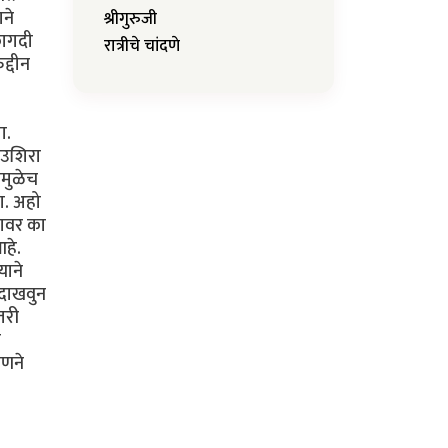
ाने
श्रीगुरुजी
 कागदी
रात्रीचे चांदणे
द्दीन
ा.
न उशिरा
ीमुळेच
ा. अहो
यावर का
आहे.
याने
 दाखवुन
तरी
ा
हणने