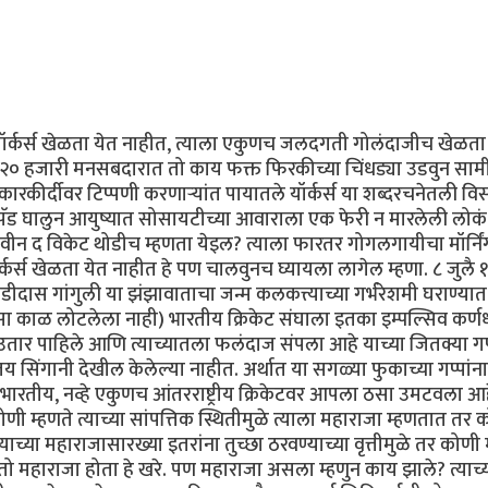
 यॉर्कर्स खेळता येत नाहीत, त्याला एकुणच जलदगती गोलंदाजीच खेळता
टमध्ये २० हजारी मनसबदारात तो काय फक्त फिरकीच्या चिंधड्या उडवुन सा
कारकीर्दीवर टिप्पणी करणार्‍यांत पायातले यॉर्कर्स या शब्दरचनेतली वि
पॅड घालुन आयुष्यात सोसायटीच्या आवाराला एक फेरी न मारलेली लोकं
बिटवीन द विकेट थोडीच म्हणता येइल? त्याला फारतर गोगलगायीचा मॉर्नि
र्कर्स खेळता येत नाहीत हे पण चालवुनच घ्यायला लागेल म्हणा. ८ जुलै
व चंडीदास गांगुली या झंझावाताचा जन्म कलकत्त्याच्या गर्भरेशमी घराण्या
रसा काळ लोटलेला नाही) भारतीय क्रिकेट संघाला इतका इम्पल्सिव कर्ण
चढउतार पाहिले आणि त्याच्यातला फलंदाज संपला आहे याच्या जितक्या गप
 सिंगानी देखील केलेल्या नाहीत. अर्थात या सगळ्या फुकाच्या गप्पांना
 भारतीय, नव्हे एकुणच आंतरराष्ट्रीय क्रिकेटवर आपला ठसा उमटवला आह
णी म्हणते त्याच्या सांपत्तिक स्थितीमुळे त्याला महाराजा म्हणतात तर 
्याच्या महाराजासारख्या इतरांना तुच्छा ठरवण्याच्या वृत्तीमुळे तर कोणी 
 तो महाराजा होता हे खरे. पण महाराजा असला म्हणुन काय झाले? त्याच्या