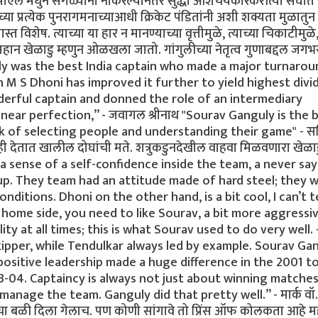
एल मधुन सगळ्यांनी नाकरल्यानंतर सुद्धा आशचर्यकारकरीत्या संघा
च्या प्रत्येक पुनरागमनाच्याआधी क्रिकेट पंडितांनी अशी शक्यता मुळातुन
विशेष. त्याच्या या हार न मानण्याच्या वृत्तीमुळे, त्याच्या चिकाटीमुळे
हान खेळाडु म्हणुन ओळखला जातो. गांगुलीच्या नेतृत्व गुणाबद्दल जगभ
uly was the best India captain who made a major turnarou
in M S Dhoni has improved it further to yield highest divi
onderful captain and donned the role of an intermediary
ear perfection,” - जवागल श्रीनाथ "Sourav Ganguly is the 
ck of selecting people and understanding their game" - स
्वाही देतात खालील दोघांची मते. शत्रुकडुनदेखील वाहवा मिळवणारा खेळा
ed a sense of a self-confidence inside the team, a never say
up. They team had an attitude made of hard steel; they 
nditions. Dhoni on the other hand, is a bit cool, I can’t t
e home side, you need to like Sourav, a bit more aggressiv
at all times; this is what Sourav used to do very well. - स
pper, while Tendulkar always led by example. Sourav Ga
 positive leadership made a huge difference in the 2001 t
3-04. Captaincy is always not just about winning matches
nage the team. Ganguly did that pretty well.” - मार्क वॉ.
चा बळी दिला गेलाच. पण कोणी सांगावे तो प्रिंस ऑफ कोलकता आहे 