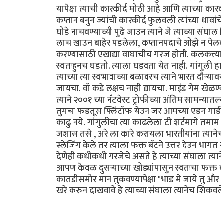
यापेक्षा त्याची कारकीर्द मोठी आहे आणि त्याच्या कारक
कप्तान बनुन ज्यांची कारकीर्द फुलवली त्यांच्या धावा
घोडे नाचवण्याच्यी पुढे जाउन त्याने जे त्याच्या 
लाच खाउन बाहेर पडलेला, कप्तानपदाचे ओझे न पेलवल
करण्यासाठी एखाद्या वाघाचीच गरज होती. कलकत्त्याच
स्वतःहुनच घडतो. त्याला घडवता येत नाही. गांगुली ह
त्याच्या त्या स्वभावाच्या बळावरच त्याने भारत दौर्‍
जायचा. वॉ कडे लक्षच नाही द्यायचा. माइंड गेम खेळण
त्याने २००१ च्या नॅटवेस्ट ट्रोफीच्या अंतिम सामन्
तुमचा फडतूस फ्लिंटॉफ येउन जर आमच्या एडन गार्डन्
काढु नये. गांगुलीचा त्या काढलेला टी शर्टमागे तमाम
जशास तसे , अरे ला कारे करायला भारतीयांना त्यानेच
स्लेजिंग केले तर त्याला फक्त बॅटने उत्तर देउन भा
देणेही कधीकधी गरजेचे असते हे त्याच्या संघाला त्यान
आपण केवळ दुसर्‍याच्या खोड्यांपासुन स्वतःचा फक्
कातडीसमोर मान तुकवण्यापेक्षा "भाड मे जाये तु और ते
खरे करुन दाखवावे हे त्याच्या संघाला त्यानेच शिकवल