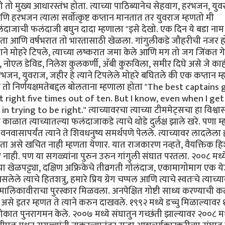
ी तो मुख्य आधारस्तंभ होता. त्याच्या पाठिब्यानेच सेहवाग, हरभजन, युव
 हरभजन त्याला सर्वोत्कृष्ट कप्तान मानतात तर युवराज म्हणतो मी
ंदाजाची फलंदाजी बघुन दादा म्हणाला "इसे देखो. एक दिन ये बडा नाम
नी होता आणि वर्षभरात तो भारतासाठी खेळला. गांगुलीकडे जौहरीची नजर ह
े मोहरे टिपले, त्याच्या लष्करात जमा केले आणि मग तो जग जिंकत ग
नोएल डेविड, निलेश कुलकर्णी, अ‍ॅबी कुरुविला, समीर दिघे असे जे का
 हरभजन, युवराज, जहीर हे त्याने टिपलेले मोहरे बघितले की एक कप्तान म्
 तो निर्णयक्षमतेबद्दल बोलताना म्हणाला होता "The best captains 
it right five times out of ten. But I know, even when I get 
rying to be right." त्याच्यावरचा त्याच्या टीममेट्सचा हा विश्व
ाळात त्याच्यातल्या फलंदाजाकडे त्याचे थोडे दुर्लक्ष झाले खरे. पणा म्
 वनवासापर्यंत त्याने ते शिवधनुष्य समर्थपणे पेलले. त्याच्यावर लादलेला 
ोता असे खचित नाही म्हणता येणार. यात राजकारण नव्हते, वैयक्तिक हि
हणणार नाही. पण या सगळ्यांना पुरुन उरुन गांगुली संघात परतला. २००८ मध्य
ळपट्ट्या, दक्षिण अफ्रिकेचे तीव्रगती गोलंदाज, एकामागोमाग एक य
ले त्याचे हितशत्रु, हमारे प्रिय ग्रेग चप्पल आणि त्याचे स्वतःचे त्याच्य
े मालिकावीराचा पुरस्कार मिळवला. अनपेक्षित गोष्टी साध्य करण्याची 
से इतर म्हणत ते त्याने करुन दाखवले. १९९२ मध्ये डच्चु मिळाल्यावर
कात पुनरागमन केले. २००७ मध्ये संघातुन गच्छंती झाल्यावर २००८ मध