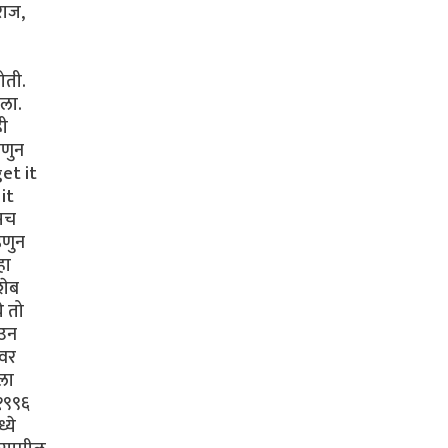
राज,
ोती.
ेला.
ही
हणुन
get it
it
ासच
हणुन
हा
शेब
े तो
ेउन
ावर
कला
 १९९६
्ये