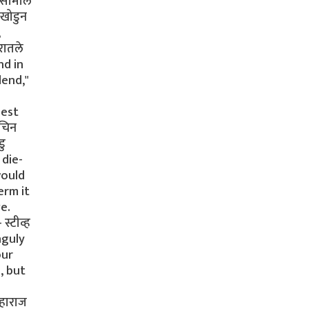
त सामील
 खोडुन
,
रातले
nd in
dend,"
best
चिन
डु
 die-
would
erm it
e.
्टीव्ह
nguly
our
, but
महाराज