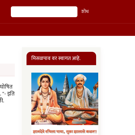
शोध
शोध
मिसळपाव वर स्वागत आहे.
अघोषित
 "- इति
ली.