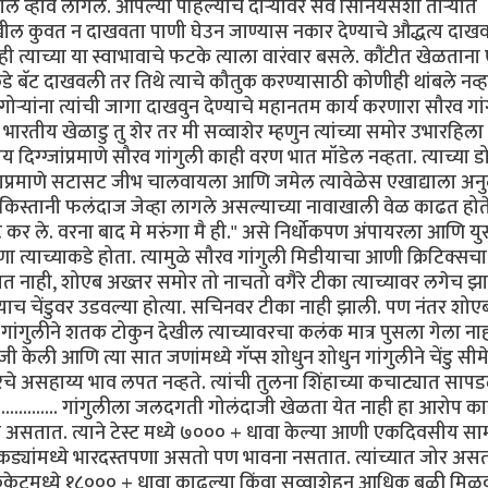
खील व्हावे लागले. आपल्या पहिल्याच दौर्‍यावर सर्व सिनियर्सशी तोर्‍यात
ेखील कुवत न दाखवता पाणी घेउन जाण्यास नकार देण्याचे औद्धत्य दाखवण
रही त्याच्या या स्वाभावाचे फटके त्याला वारंवार बसले. कौंटीत खेळतान
न कडे बॅट दाखवली तर तिथे त्याचे कौतुक करण्यासाठी कोणीही थांबले नव्ह
े. गोर्‍यांना त्यांची जागा दाखवुन देण्याचे महानतम कार्य करणारा सौरव गा
रतीय खेळाडु तु शेर तर मी सव्वाशेर म्हणुन त्यांच्या समोर उभारहिला
दिग्ग्जांप्रमाणे सौरव गांगुली काही वरण भात मॉडेल नव्हता. त्याच्या ड
याप्रमाणे सटासट जीभ चालवायला आणि जमेल त्यावेळेस एखाद्याला अनुल
ाकिस्तानी फलंदाज जेव्हा लागले असल्याच्या नावाखाली वेळ काढत होते 
ोट कर ले. वरना बाद मे मरुंगा मै ही." असे निर्धोकपण अंपायरला आणि य
त्याच्याकडे होता. त्यामुळे सौरव गांगुली मिडीयाचा आणी क्रिटिक्सच
 जमत नाही, शोएब अख्तर समोर तो नाचतो वगैरे टीका त्याच्यावर लगेच झ
ल्याच चेंडुवर उडवल्या होत्या. सचिनवर टीका नाही झाली. पण नंतर शोए
ये गांगुलीने शतक टोकुन देखील त्याच्यावरचा कलंक मात्र पुसला गेला नाह
ी केली आणि त्या सात जणांमध्ये गॅप्स शोधुन शोधुन गांगुलीने चेंडु सीम
वरचे असहाय्य भाव लपत नव्हते. त्यांची तुलना शिंहाच्या कचाट्यात सापड
ही.............. गांगुलीला जलदगती गोलंदाजी खेळता येत नाही हा आरोप 
स असतात. त्याने टेस्ट मध्ये ७००० + धावा केल्या आणी एकदिवसीय साम
यांमध्ये भारदस्तपणा असतो पण भावना नसतात. त्यांच्यात जोर अस
क्रिकेटमध्ये १८००० + धावा काढल्या किंवा सव्वाशेहुन आधिक बळी मिळ