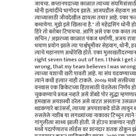
जायचा. कप्तानपदाच्या काळात त्याच्या संघमित्रांसाठ
धोनी इत्यांदींचे भागोदय झाले. आजघडील सेहवाग आणि
त्याच्यासाठी जीवदेखील द्यायला तयार आहे. एका फल
कमायेगा. मुझे इसे खिलाना है." तो महेंद्रसिंग धो
हिरे तो बरोबर टिपायचा. आणि असे एक एक करत त्यान
सचिन / अझरच्या काळात पंकज धर्माणी, अजय रात्रा, 
भयाण प्रयोग झाले त्या पार्श्वभूमीवर सेहवाग, धोनी,
त्याचे महानपण अधोरेखि होते. एका मुलाखतीदरम्यान
right seven times out of ten. I think I get 
wrong, that my team believes I was wrong in t
त्याच्या यशाची खरी पावती आहे. या संघ घडवण्याच्या क
त्याने कधी हत्यार नाही टाकले. २००७ मध्ये सक्तीच्या
वनवास एक क्रिकेटच्या हितासाठी घेतलेला निर्णय ह
चुकवण्याचे प्रयत्न नव्हते असे शेंबडे पोर सुद्धा म्
हमखास अयशस्वी ठरेल असे वाटत असताना उसळत्या खे
थडकणारे बाउंसर्स, त्याच्या अपयशाकडे डोळे लावुन बसले
रुसलेले नशीब या सगळ्यांच्या नाकावर टिच्चुन त्यान
गांगुलीला साध्य झाली होती. जे होउच शकणार नाही अ
मध्ये पदार्पणातच लॉर्डस वर शानदार शतक ठोकुन झो