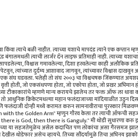
ा किंवा त्याचे बळी नाहीत. त्याच्या यशाचे मापदंड त्याने एक कप्तान म्ह
ंड बंगालमधली त्याची लार्जर दॅन लाइफ प्रतिमाही नाही. त्याच्या यशाचा
सापडलेल्या, विश्वास गमावलेल्या, दिशा हरवलेल्या काही अलौकिक प्रति
 पेटवुन, त्यांच्यात दुर्दम्य आशावाद जागवुन, त्यांच्यावर विश्वास दाखवुन
त्याने एक संघ घडवला. भलेही तो संघ २००३ चा विश्वचषक जिंकण्यात अयशस
वृत्ती होती, जो एकसंधपणा होता, जो एकोपा होता, जो प्रखर अभिमान 
्याच्या टीकाकारांचे म्हणणे मान्य करायचे झालेच तर फक्त ऑफ ला धावा 
त तो आधुनिक क्रिकेटमधल्या महान फलंदाजाच्या मांदियाळीत उठुन दि
 फलंदाजी दोन्ही मध्ये करामत करुन सामनावीराचा पुरस्कार मिळवण्
"Man with the Golden Arm" म्हणुन गौरव केला तर त्याची ऑफची सह
rst there is God, then there is Ganguly." मी थोडी सुधारणा करु इ
याच्या या सहजतेमुळेच असेल कदाचित पण लोकांचा असा गैरसमज झा
 देखील थोडेफार असेच व्हायचे. तिच्या सौंदर्यामुळे तिचा अभिनय झाक