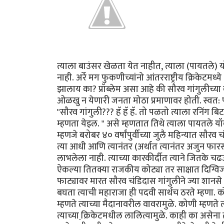
त्याला बाउंसर खेळता येत नाहीत, त्याला (पायतले)
नाही. अर्रे मग फुकणीच्यांनो आंतरराष्ट्रीय क्रिके
झालाय का? प्रॉब्लेम असा आहे की सौरव गांगुलीच्या 
ओळखु न येणारी जनता मोठा प्रमाणावर होती. स्वत: 
"सौरव गांगुली??? हॅ हॅ हॅ. तो पळतो त्याला रनिंग 
म्हणता येइल. " असे म्हणतात तिथे त्याला पायतले यॉ
म्हणजे बरोबर ४० वर्षांपुर्वीच्या जुलै महिन्यात सौर
त्या आधी आणि त्यानंतर (अर्थात त्यानंतर अजुन फा
लाभलेला नाही. त्याच्या कारकीर्दीत त्याने जितके 
ऐकल्या तितक्या राजकीय कोट्या तर साक्षात दिग्विजय
फाट्यावर मारत सौरव चंडिदास गांगुलीने ज्या शानसे
बघता त्याची महाराजा ही पदवी सार्थच ठरते म्हणा. को
म्हणते त्याच्या मैदानावरील वावरामुळे. कोणी म्हणते त
त्याच्या क्रि़केटमधील लालित्यामुळे. काही का असेना