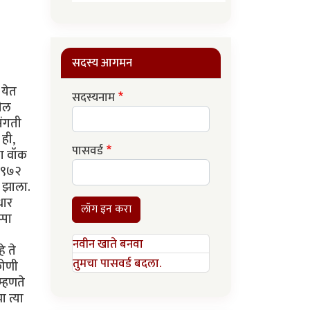
सदस्य आगमन
 येत
सदस्यनाम
मील
संगती
 ही,
पासवर्ड
ंग वॉक
 १९७२
त झाला.
धार
लॉग इन करा
्पा
नवीन खाते बनवा
े ते
तुमचा पासवर्ड बदला.
कोणी
म्हणते
 त्या