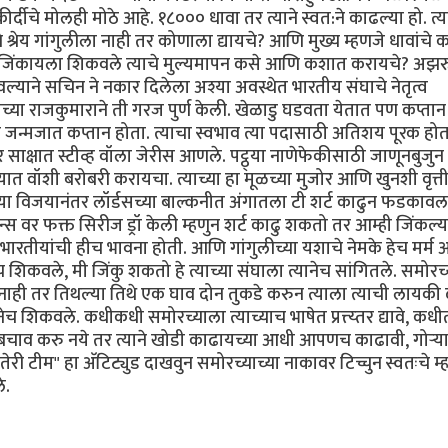
ीर्दीचे मोलही मोठे आहे. १८००० धावा तर त्याने स्वत:ने काढल्या हो. त्य
ंचे श्रेय गांगुलीला नाही तर कोणाला द्यायचे? आणि मुख्य म्हणजे धावांचे
संघाल जिंकायला शिकवले त्याचे मुल्यमापन कसे आणि कशात करायचे? अझरु
्याने सचिन ने नकार दिलेला अश्या अवस्थेत भारतीय संघाचे नेतृत्व
्या राजकुमाराने ती गरज पुर्ण केली. खेळाडु घडवता येतात पण कप्तान
ा जन्मजात कप्तान होता. त्याचा स्वभाव त्या पदासाठी अतिशय पूरक होत
यावर साक्षात स्टीव्ह वॉला जेरीस आणले. पट्ठ्या नाणेफेकीसाठी जाणूनबुजु
्यात वॉशी बरोबरी करायचा. त्याच्या हा मूळच्या मुजोर आणि खुनशी वृत्त
यातल्या विजयानंतर लॉर्डसच्या बाल्कनीत अंगातला टी शर्ट काढुन फडकावल
स वर फक्त सिरीज ड्रॉ केली म्हणुन शर्ट काढु शकतो तर आम्ही जिंकल्
 भारतीयांची हीच भावना होती. आणि गांगुलीच्या यशाचे नेमके हेच मर्म 
 शिकवले, मी जिंकु शकतो हे त्याच्या संघाला त्यानेच सांगितले. समोरच्
गत नाही तर तिथल्या तिथे एक घाव दोन तुकडे करुन त्याला त्याची लायकी
ेच शिकवले. कधीकधी समोरच्याला त्याच्याच भाषेत प्रत्त्य्तर द्यावे, कधी
त बचाव करु नये तर त्याने खोडी काढायच्या आधी आपणच काढावी, गोर्‍य
री टीम" हा अ‍ॅटिट्युड दाखवुन समोरच्याच्या नाकावर टिच्चुन स्वतःचे म्
े.