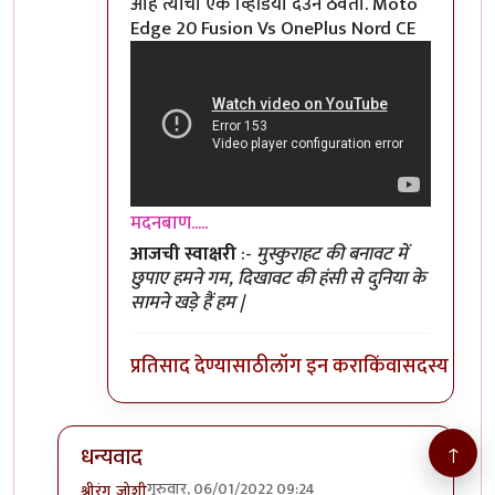
आहे त्यांचा एक व्हिडियो देउन ठेवतो. Moto
Edge 20 Fusion Vs OnePlus Nord CE
मदनबाण.....
आजची स्वाक्षरी
:-
मुस्कुराहट की बनावट में
छुपाए हमने गम, दिखावट की हंसी से दुनिया के
सामने खड़े हैं हम |
प्रतिसाद देण्यासाठी
लॉग इन करा
किंवा
सदस्य व्हा
↑
धन्यवाद
गुरुवार, 06/01/2022 09:24
श्रीरंग_जोशी