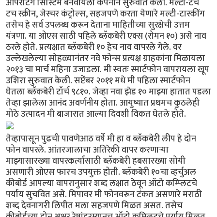
ऑपरेटिंग सिस्टिम बनवायला कंपनीने सुरुवात केली. मल्टी-टच
टच स्क्रीन, जेस्चर कंट्रोल्स, सहजपणे करता येणारे मल्टी-टास्कींग
तसेच हे सर्व उपलब्ध करून देताना माहितीच्या सुरक्षेची उत्तम
यंत्रणा. या ओएस साठी पहिले ब्लॅकबेरी एक्स (रोमन १०) असे नाव
ठरले होते. प्रत्यक्षात ब्लॅकबेरी १० हेच नाव वापरले गेले. वर
उल्लेखलेल्या सोहळ्यानंतर नवे फोन्स प्रत्यक्ष ग्राहकांना मिळायला
२०१३ चा मार्च महिना उजाडला. मी स्वतः स्मार्टफोन वापरायला खूप
उशिरा सुरुवात केली. सप्टेंबर २०११ मधे मी पहिला स्मार्टफोन
घेतला ब्लॅकबेरी टॉर्च ९८१०. जेव्हा नवा झेड १० माझ्या हातात पडला
तेव्हा झालेला आनंद अवर्णनीय होता. आयुष्यात प्रथमच कुठलेही
मोठे उत्पादन मी बाजारात आल्या दिवशी विकत घेतले होते.
तेव्हापासून पुढची पावणेआठ वर्षे मी हा व ब्लॅकबेरी लीप हे दोन
फोन वापरले. आंतरजालाचा अतिरेकी वापर करणार्‍या
माझ्यासारख्या वापरकर्त्यासाठी ब्लॅकबेरी हबसारख्या सोयी
असणारी ओएस फारच उपयुक्त होती. ब्लॅकबेरी १०चा व्हर्चुअल
कीबोर्ड आपल्या वापरानुसार शब्द लक्षात ठेवून ऑटो कम्प्लिटचे
पर्याय सुचवित असे. मिपावर मी फोनवरून टंकत असणारे मराठी
शब्द देवनागरी लिपीत मला सहजपणे मिळत असत. तसेच
कीबोर्डच्या दोन अक्षर रेषांदरम्यानच ऑटो कम्प्लिटचे पर्याय मिळत