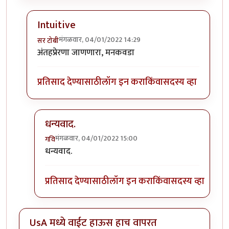
Intuitive
मंगळवार, 04/01/2022 14:29
सर टोबी
In reply to
गेले ते दिवस. राहिल्या त्या
by
गवि
अंतहप्रेरणा जाणणारा, मनकवडा
प्रतिसाद देण्यासाठी
लॉग इन करा
किंवा
सदस्य व्हा
धन्यवाद.
मंगळवार, 04/01/2022 15:00
गवि
In reply to
Intuitive
by
सर टोबी
धन्यवाद.
प्रतिसाद देण्यासाठी
लॉग इन करा
किंवा
सदस्य व्हा
UsA मध्ये वाईट हाऊस हाच वापरत