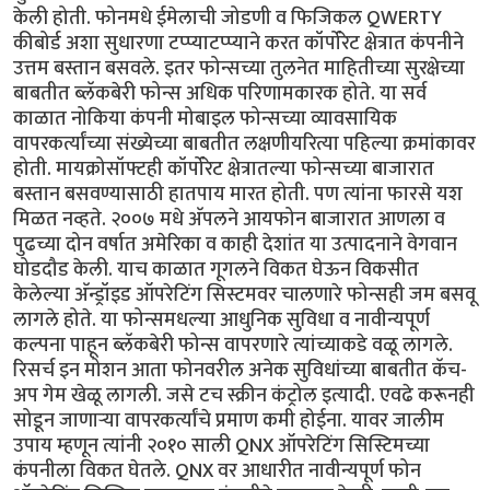
केली होती. फोनमधे ईमेलाची जोडणी व फिजिकल QWERTY
कीबोर्ड अशा सुधारणा टप्प्याटप्प्याने करत कॉर्पोरेट क्षेत्रात कंपनीने
उत्तम बस्तान बसवले. इतर फोन्सच्या तुलनेत माहितीच्या सुरक्षेच्या
बाबतीत ब्लॅकबेरी फोन्स अधिक परिणामकारक होते. या सर्व
काळात नोकिया कंपनी मोबाइल फोन्सच्या व्यावसायिक
वापरकर्त्यांच्या संख्येच्या बाबतीत लक्षणीयरित्या पहिल्या क्रमांकावर
होती. मायक्रोसॉफ्टही कॉर्पोरेट क्षेत्रातल्या फोन्सच्या बाजारात
बस्तान बसवण्यासाठी हातपाय मारत होती. पण त्यांना फारसे यश
मिळत नव्हते. २००७ मधे अ‍ॅपलने आयफोन बाजारात आणला व
पुढच्या दोन वर्षात अमेरिका व काही देशांत या उत्पादनाने वेगवान
घोडदौड केली. याच काळात गूगलने विकत घेऊन विकसीत
केलेल्या अ‍ॅन्ड्रॉइड ऑपरेटिंग सिस्टमवर चालणारे फोन्सही जम बसवू
लागले होते. या फोन्समधल्या आधुनिक सुविधा व नावीन्यपूर्ण
कल्पना पाहून ब्लॅकबेरी फोन्स वापरणारे त्यांच्याकडे वळू लागले.
रिसर्च इन मोशन आता फोनवरील अनेक सुविधांच्या बाबतीत कॅच-
अप गेम खेळू लागली. जसे टच स्क्रीन कंट्रोल इत्यादी. एवढे करूनही
सोडून जाणार्‍या वापरकर्त्यांचे प्रमाण कमी होईना. यावर जालीम
उपाय म्हणून त्यांनी २०१० साली QNX ऑपरेटिंग सिस्टिमच्या
कंपनीला विकत घेतले. QNX वर आधारीत नावीन्यपूर्ण फोन