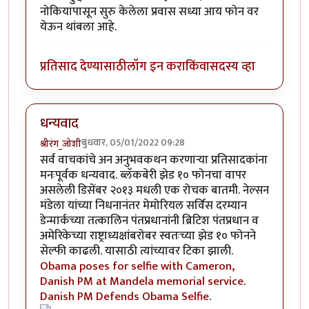
नोकियापासून सुरु केलेला प्रवास सध्या आय फोन वर
येऊन थांबला आहे.
प्रतिसाद देण्यासाठी
लॉग इन करा
किंवा
सदस्य व्हा
धन्यवाद
बुधवार, 05/01/2022 09:28
श्रीरंग_जोशी
सर्व वाचकांचे अन अनुभवकथन करणार्‍या प्रतिसादकांना
मनःपूर्वक धन्यवाद. ब्लॅकबेरी झेड १० फोनचा वापर
असलेली डिसेंबर २०१३ मधली एक रोचक बातमी. नेल्सन
मंडेला यांच्या निधनानंतर मेमोरियल सर्विस दरम्यान
डेन्मार्कच्या तत्कालिन पंतप्रधानांनी ब्रिटिश पंतप्रधान व
अमेरिकेच्या राष्ट्राध्यक्षांबरोबर स्वतःच्या झेड १० फोनने
सेल्फी काढली. यासाठी त्यांच्यावर टिका झाली.
Obama poses for selfie with Cameron,
Danish PM at Mandela memorial service
.
Danish PM Defends Obama Selfie
.