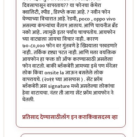
दिवसापासून वापरताय?? या फोनचा कॅमेरा
क्वालिटी, स्पीड , डिस्प्ले कसा आहे. ? नवीन फोन
घेण्याच्या विचारात आहे. रेडमी, poco , oppo vivo
असल्या कंपन्यांचा वैताग आलाय. आणि चायनीज ब्रँड
नको आहे.. त्यामुळे इतर पर्याय चाचपतोय. आयफोन
च्या वाट्याला जायचा विचार नाही.. कारण
७०-८०,००० फोन वर गुंतवणे हे खिश्याला परवडणारे
नाही.. तर्किक दृष्ट्या पटत नाही. आणि मला वयक्तिक
आयफोन हा फक्त शो ऑफ करण्यासाठी असलेला
फोन वाटतो. बाकी ब्लॅकबेरी आमच्या इथे पण मॅनेजर
लोक किंवा onsite la जाऊन बसलेले लोक
वापरायचे. (२०११ च्या आसपास ) . सेंट फ्रॉम
ब्लॅकबेरी अस signature मध्ये असलेल्या लोकांचा
हेवा वाटायचा. नंतर ती जागा सेंट फ्रॉम आयफोन ने
घेतली.
प्रतिसाद देण्यासाठी
लॉग इन करा
किंवा
सदस्य व्हा