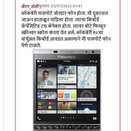
बुधवार, 05/01/2022 01:41
श्रीरंग_जोशी
In reply to
हम्म
by
माईसाहेब कुरसूंदीकर
ब्लॅकबेरी पासपोर्ट जोरदार फोन होता. मी दुकानात
जाऊन हाताळून पाहिला होता. त्याचा किबोर्ड
कॅपॅसिटिव टच कॅपेबल होता. त्यावर बोटे फिरवून
स्क्रीनवर स्क्रोल करता येत असे. ब्लॅकबेरी १०चा
व्हर्चुअल किबोर्ड आवडत असल्याने मी पासपोर्ट फोन
घेणे टाळले.