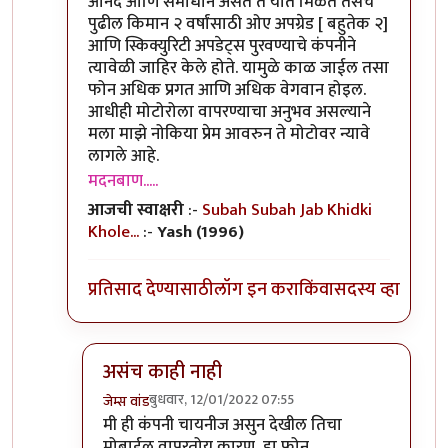
आनंद आणि समाधान असते ते यात मिळते तसेच
पुढील किमान २ वर्षांसाठी ओए अपग्रेड [ बहुतेक २]
आणि स्किक्युरिटी अपडेट्स पुरवण्याचे कंपनीने
त्यावेळी जाहिर केले होते. यामुळे काळ जाईल तसा
फोन अधिक प्रगत आणि अधिक वेगवान होइल.
आधीही मोटोरोला वापरण्याचा अनुभव असल्याने
मला माझे नोकिया प्रेम आवरुन ते मोटोवर न्यावे
लागले आहे.
मदनबाण.....
आजची स्वाक्षरी
:-
Subah Subah Jab Khidki
Khole...
:-
Yash (1996)
प्रतिसाद देण्यासाठी
लॉग इन करा
किंवा
सदस्य व्हा
असंच काही नाही
बुधवार, 12/01/2022 07:55
जेम्स वांड
In reply to
या फोन बद्दल तुमचा review काय
by
मदन
मी ही कंपनी चायनीज असुन देखील तिचा
मोबाईल वापरतोय कारण, हा फोन