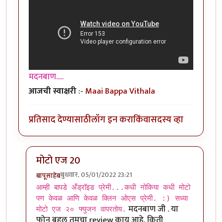
मदनबाण.....
आजची स्वाक्षरी
:-
Maai Bappa Vithala
प्रतिसाद देण्यासाठी
लॉग इन करा
किंवा
सदस्य व्हा
मोटो एज 20
बुधवार, 05/01/2022 23:21
बापूसाहेब
In reply to
आमच्या हापिसात जे मॅनेजर
by
मदनबाण
आम्ही बापडे अँड्रॉइड प्रेमी...कधी नोकिया कधी मोटो
पण केवळ आणि केवळ क्लिन ओएस प्रेमी. :) सध्या
मदनबाण जी . या
मोटो एज २० फ्युजन वापरतोय.
फोन बद्दल तुमचा review काय आहे. किती