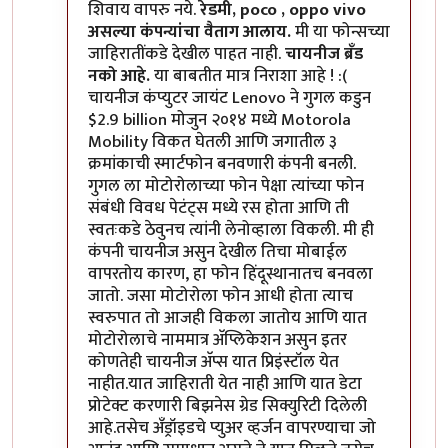
शिवाय वापरु नये.
रेडमी, poco , oppo vivo
असल्या कंपन्यांचा वैताग आलाय.
मी या फोन्सच्या
जाहिरातींकडे देखील पाहत नाही.
चायनीज ब्रँड
नको आहे.
या बाबतीत मात्र निराशा आहे ! :(
चायनीज कंप्युटर जायंट Lenovo ने गुगल कडुन
$2.9 billion मोजुन २०१४ मध्ये Motorola
Mobility विकत घेतली आणि जगातील ३
क्रमांकाची स्मार्टफोन बनवणारी कंपनी बनली.
गुगल ला मोटोरोलाच्या फोन पेक्षा त्यांच्या फोन
संबंधी विवध पेटंट्स मध्ये रस होता आणि ती
स्वतःकडे ठेवुनच त्यांनी लेनोव्हाला विकली. मी ही
कंपनी चायनीज असुन देखील तिचा मोबाईल
वापरतोय कारण, हा फोन हिंदूस्थानातच बनवला
जातो. जसा मोटोरोला फोन आधी होता त्याच
स्वरुपात तो आजही विकला जातोय आणि यात
मोटोरोलाचे नाममात्र अ‍ॅप्लिकेशन असुन इतर
कोणतेही चायनीज अ‍ॅप्स यात प्रिइंस्टॉल येत
नाहीत.यात जाहिराती येत नाही आणि यात डेटा
प्रोटेक्ट करणारी बिझनेस ग्रेड सिक्युरिटी दिलेली
आहे.तसेच अँड्रॉइडचे प्युअर व्हर्जन वापरण्याचा जो