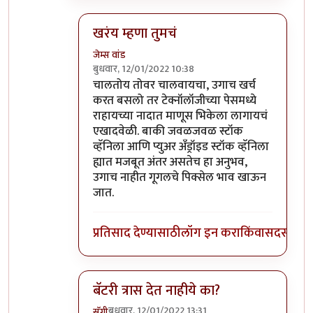
खरंय म्हणा तुमचं
जेम्स वांड
बुधवार, 12/01/2022 10:38
In reply to
माझ्याकडे वन प्लस फाईव्ह टी
by
सुबो
चालतोय तोवर चालवायचा, उगाच खर्च
करत बसलो तर टेक्नॉलॉजीच्या पेसमध्ये
राहायच्या नादात माणूस भिकेला लागायचं
एखादवेळी. बाकी जवळजवळ स्टॉक
व्हॅनिला आणि प्युअर अँड्रॉइड स्टॉक व्हॅनिला
ह्यात मजबूत अंतर असतेच हा अनुभव,
उगाच नाहीत गूगलचे पिक्सेल भाव खाऊन
जात.
प्रतिसाद देण्यासाठी
लॉग इन करा
किंवा
सदस्य व्हा
बॅटरी त्रास देत नाहीये का?
बुधवार, 12/01/2022 13:31
सॅगी