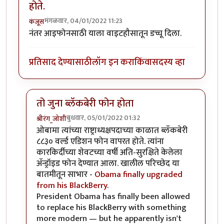
होते.
मंगळवार, 04/01/2022 11:23
कंजूस
नंतर आइफोनसाठी याला वाइटहौसातून डच्चू दिला.
प्रतिसाद देण्यासाठी
लॉग इन करा
किंवा
सदस्य व्हा
तो जुना ब्लॅकबेरी फोन होता
बुधवार, 05/01/2022 01:32
श्रीरंग_जोशी
In reply to
UsA मध्ये वाईट हाऊस हाच वापरत होते.
by
कंज
ओबामा त्यांच्या राष्ट्राध्यक्षपदाच्या काळात ब्लॅकबेरी
८८३० वर्ल्ड एडिशन फोन वापरत होते. त्यांना
कारकिर्दीच्या शेवटच्या वर्षी अति-सुरक्षिते केलेला
अ‍ॅन्ड्रॉइड फोन देण्यात आला. खालील परिच्छेद या
बातमीतून साभार -
Obama finally upgraded
from his BlackBerry
.
President Obama has finally been allowed
to replace his BlackBerry with something
more modern — but he apparently isn't