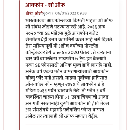
आयफोन - शो ऑफ
गुरुवार, 06/01/2022 09:33
श्रीरंग_जोशी
In reply to
मोटो एज 20
by
बापूसाहेब
भारतातल्या आयफोन्सच्या किमती पाहता शो ऑफ
शी संबंध जोडणे पटण्यासारखे आहे. २०१६ अन्द
२०२० च्या SE मॉडेल्स मुळे आयफोन बजेट
सेगमेंटमधेही उत्तम कामगिरी करत आहे असे दिसते.
तेरा महिन्यांपूर्वी मी अडीच वर्षांच्या पोस्टपेड
कॉन्ट्रॅक्टवर iPhone SE 2020 घेतला. ते करताना
चार वर्षे वापरलेला आयफोन ७ ट्रेड-इन केल्याने
नव्या SE फोनसाठी अधिक मुल्य द्यावे लागले नाही.
अनेक वर्षे एकच फोन वापरणार्‍यांसाठी आयफोन
व्हॅल्यु फॉर मनी असतो. माझ्या पूर्वीच्या हापिसात
ऑन-कॉल फोन म्हणून २०१० चे आयफोन ४ हे
मॉडेल २०१९ पर्यंत चालवले गेले. तो फोन ९ वर्षे
व्यवस्थित चालत होता ;-). छायाचित्रणाची आवड
अन गती नसतानाही कुणी आयफोन प्रो / प्रो मॅक्स
अन सॅमसंगचे महागडे फ्लॅगशिप फोन्स वापरत
असेल तर त्यालाही शो-ऑफ म्हणता येईल.