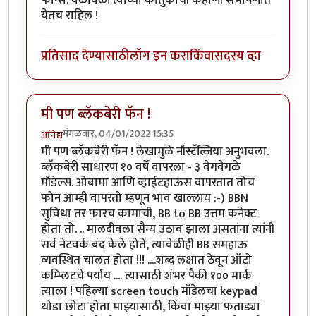
येतच राहिल !
प्रतिसाद देण्यासाठी
लॉग इन करा
किंवा
सदस्य व्हा
मी पण ब्लॅकबेरी फॅन !
मंगळवार, 04/01/2022 15:35
अनिंद्य
मी पण ब्लॅकबेरी फॅन ! लेखामुळे नॉस्टॅल्जिया अनुभवला.
ब्लॅकबेरी साधारण १० वर्षे वापरला - ३ वेगवेगळे
मॉडेल्स. ओबामा आणि व्हाईटहाऊस वापरतात तोच
फोन आम्ही वापरतो म्हणून भाव खाल्लाय :-) BBN
सुविधा तर फारच कामाची, BB to BB उत्तम कनेक्ट
होता तो. .. मालदीवला सैन्य उठाव झाला असतांना त्यांनी
सर्व नेटवर्क बंद केले होते, त्यावेळीही BB समहाऊ
व्यवस्थित चालत होता !!! ....शब्द लक्षात ठेवून ऑटो
कम्प्लिटचे पर्याय .... त्यासाठी शंभर पैकी १०० मार्क
त्याला ! पहिल्या screen touch मॉडेलचा keypad
थोडा छोटा होता माझ्यासाठी, किंवा माझ्या फताड्या