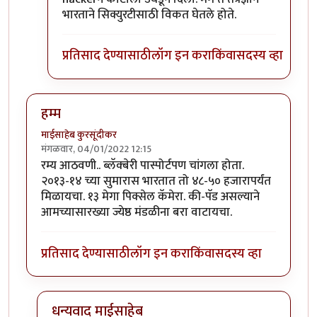
भारताने सिक्युरटीसाठी विकत घेतले होते.
प्रतिसाद देण्यासाठी
लॉग इन करा
किंवा
सदस्य व्हा
हम्म
माईसाहेब कुरसूंदीकर
मंगळवार, 04/01/2022 12:15
रम्य आठवणी.. ब्लॅक्बेरी पास्पोर्टपण चांगला होता.
२०१३-१४ च्या सुमारास भारतात तो ४८-५० हजारापर्यंत
मिळायचा. १३ मेगा पिक्सेल कॅमेरा. की-पॅड असल्याने
आमच्यासारख्या ज्येष्ठ मंडळीना बरा वाटायचा.
प्रतिसाद देण्यासाठी
लॉग इन करा
किंवा
सदस्य व्हा
धन्यवाद माईसाहेब