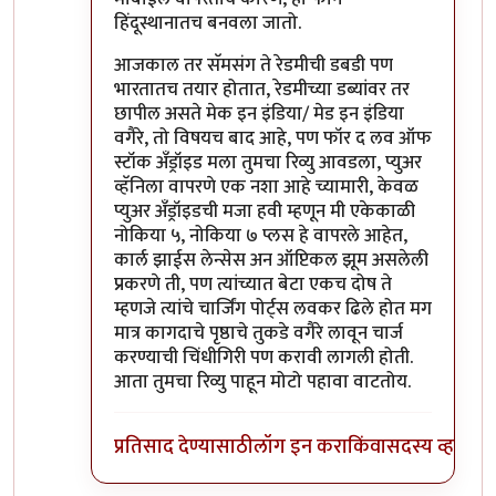
हिंदूस्थानातच बनवला जातो.
आजकाल तर सॅमसंग ते रेडमीची डबडी पण
भारतातच तयार होतात, रेडमीच्या डब्यांवर तर
छापील असते मेक इन इंडिया/ मेड इन इंडिया
वगैरे, तो विषयच बाद आहे, पण फॉर द लव ऑफ
स्टॉक अँड्रॉइड मला तुमचा रिव्यु आवडला, प्युअर
व्हॅनिला वापरणे एक नशा आहे च्यामारी, केवळ
प्युअर अँड्रॉइडची मजा हवी म्हणून मी एकेकाळी
नोकिया ५, नोकिया ७ प्लस हे वापरले आहेत,
कार्ल झाईस लेन्सेस अन ऑप्टिकल झूम असलेली
प्रकरणे ती, पण त्यांच्यात बेटा एकच दोष ते
म्हणजे त्यांचे चार्जिंग पोर्ट्स लवकर ढिले होत मग
मात्र कागदाचे पृष्ठाचे तुकडे वगैरे लावून चार्ज
करण्याची चिंधीगिरी पण करावी लागली होती.
आता तुमचा रिव्यु पाहून मोटो पहावा वाटतोय.
प्रतिसाद देण्यासाठी
लॉग इन करा
किंवा
सदस्य व्हा