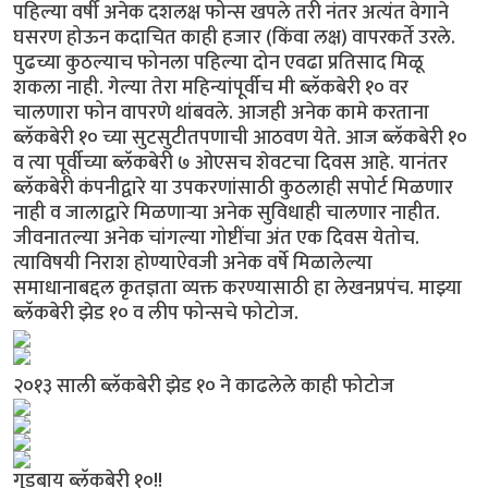
पहिल्या वर्षी अनेक दशलक्ष फोन्स खपले तरी नंतर अत्यंत वेगाने
घसरण होऊन कदाचित काही हजार (किंवा लक्ष) वापरकर्ते उरले.
पुढच्या कुठल्याच फोनला पहिल्या दोन एवढा प्रतिसाद मिळू
शकला नाही. गेल्या तेरा महिन्यांपूर्वीच मी ब्लॅकबेरी १० वर
चालणारा फोन वापरणे थांबवले. आजही अनेक कामे करताना
ब्लॅकबेरी १० च्या सुटसुटीतपणाची आठवण येते. आज ब्लॅकबेरी १०
व त्या पूर्वीच्या ब्लॅकबेरी ७ ओएसच शेवटचा दिवस आहे. यानंतर
ब्लॅकबेरी कंपनीद्वारे या उपकरणांसाठी कुठलाही सपोर्ट मिळणार
नाही व जालाद्वारे मिळणार्‍या अनेक सुविधाही चालणार नाहीत.
जीवनातल्या अनेक चांगल्या गोष्टींचा अंत एक दिवस येतोच.
त्याविषयी निराश होण्याऐवजी अनेक वर्षे मिळालेल्या
समाधानाबद्दल कृतज्ञता व्यक्त करण्यासाठी हा लेखनप्रपंच. माझ्या
ब्लॅकबेरी झेड १० व लीप फोन्सचे फोटोज.
२०१३ साली ब्लॅकबेरी झेड १० ने काढलेले काही फोटोज
गुडबाय ब्लॅकबेरी १०!!