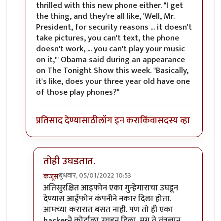
thrilled with this new phone either. "I get
the thing, and they're all like, 'Well, Mr.
President, for security reasons ... it doesn't
take pictures, you can't text, the phone
doesn't work, ... you can't play your music
on it,'" Obama said during an appearance
on The Tonight Show this week. "Basically,
it's like, does your three year old have one
of those play phones?"
प्रतिसाद देण्यासाठी
लॉग इन करा
किंवा
सदस्य व्हा
तोही उघडतात.
बुधवार, 05/01/2022 10:53
कंजूस
In reply to
तो जुना ब्लॅकबेरी फोन होता
by
श्रीरंग_जोशी
अतिसुरक्षित आइफोन एका गुन्हेगाराचा उघडून
देण्यास आईफोन कंपनीने नकार दिला होता.
आमच्या करारात बसत नाही. पण तो ही एका
hackerने कोर्टाला उघडून दिला. मग ते तंत्रज्ञान