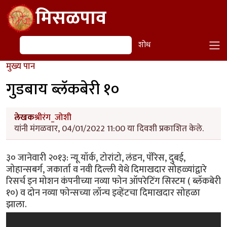
Skip to main content
मिसळपाव
शोध
शोध
मुख्य पान
गुडबाय ब्लॅकबेरी १०
लेखक
श्रीरंग_जोशी
यांनी मंगळवार, 04/01/2022 11:00 या दिवशी प्रकाशित केले.
३० जानेवारी २०१३: न्यू यॉर्क, टोरांटो, लंडन, पॅरिस, दुबई,
जोहान्सबर्ग, जकार्ता व नवी दिल्ली येथे दिमाखदार सोहळ्यांद्वारे
रिसर्च इन मोशन कंपनीच्या नव्या फोन ऑपरेटिंग सिस्टम ( ब्लॅकबेरी
१०) व दोन नव्या फोन्सच्या लॉन्च इव्हेंटचा दिमाखदार सोहळा
झाला.