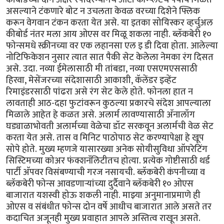
असल्याने टंकणारे बोट न उचलता केवळ वरच्या दिशेने फ्लिक
करून वेगवान टंकन करता येत असे. या इतका सोयिस्कर व्हर्चुअल
कीबोर्ड नंतर मला आय ओएस वर मिळू शकला नाही. ब्लॅकबेरी १०
फोन्समधे स्क्रीनच्या वर एक लहानसा एल इ डी दिवा होता. आलेल्या
नोटिफिकेशन नुसार त्यात सात पैकी सेट केलेला नेमका रंग दिसत
असे. उदा. नव्या ईमेलासाठी मी तांबडा, नव्या एसएमएससाठी
हिरवा, मेसेंजरच्या संदेशासाठी आकाशी, कॅलेंडर इव्हेंट
रिमाइंडरसाठी पांढरा असे रंग सेट केले होते. फोनला हात न
लावताही आठ-दहा फुटांवरून कुठल्या प्रकारचे संदेश आपल्याला
मिळाले आहेत हे कळत असे. अलार्म लावण्यासाठी अ‍ॅनालॉग
घड्याळाभोवती अलार्मच्या वेळेचा डॉट सरकवून अलार्मची वेळ सेट
करता येत असे. तास व मिनिट पाठोपाठ सेट करण्यापेक्षा हे खूप
सोपे होते. मुख्य म्हणजे यासारख्या अनेक सोयीसुविधा ऑपरेटिंग
सिस्टिमच्या कोअर फंक्शनॅलिटीतच होत्या. प्रत्येक गोष्टीसाठी थर्ड
पार्टी अ‍ॅपवर विसंबण्याची गरज नसायची. ब्लॅकबेरी कंपनीच्या व
ब्लॅकबेरी फोन्स आवडणार्‍यांच्या दुर्दैवाने ब्लॅकबेरी १० ओएस
बाजारात यशस्वी होऊ शकली नाही. माझ्या अनुमानाप्रमाणे ही
ओएस व संबंधीत फोन्स दोन वर्षे आधीच बाजारात आले असते तर
कदाचित अजूनही मुख्य प्रवाहात आपले अस्तित्व राखून असते.