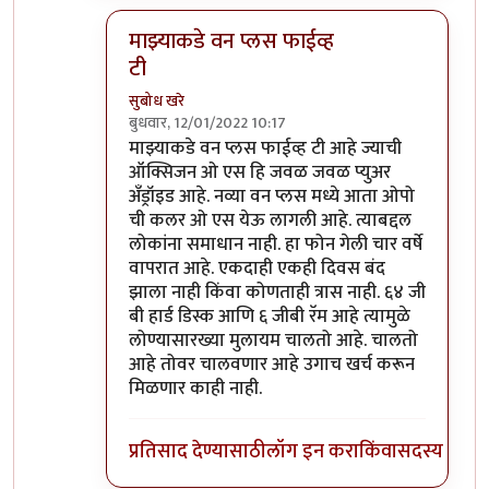
माझ्याकडे वन प्लस फाईव्ह
टी
सुबोध खरे
बुधवार, 12/01/2022 10:17
In reply to
असंच काही नाही
by
जेम्स वांड
माझ्याकडे वन प्लस फाईव्ह टी आहे ज्याची
ऑक्सिजन ओ एस हि जवळ जवळ प्युअर
अँड्रॉइड आहे. नव्या वन प्लस मध्ये आता ओपो
ची कलर ओ एस येऊ लागली आहे. त्याबद्दल
लोकांना समाधान नाही. हा फोन गेली चार वर्षे
वापरात आहे. एकदाही एकही दिवस बंद
झाला नाही किंवा कोणताही त्रास नाही. ६४ जी
बी हार्ड डिस्क आणि ६ जीबी रॅम आहे त्यामुळे
लोण्यासारख्या मुलायम चालतो आहे. चालतो
आहे तोवर चालवणार आहे उगाच खर्च करून
मिळणार काही नाही.
प्रतिसाद देण्यासाठी
लॉग इन करा
किंवा
सदस्य व्हा