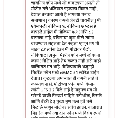
चायनिज फोन मध्ये जो चावटपणा असतो तो
मोटोत तरी अजिबात पहायला मिळत नाही,
देशात बनवला जातो हे आपल्या मनाचं
समाधान [ कारण कंपनी शेवटी चायनीज ]
मी
एकेकाळी नोकिया ५, नोकिया ७ प्लस हे
वापरले आहेत
मी नोकिया ७.१ आणि ८.१
वापरला आहे, वडिलांचा जुना मोटो त्यांना
वाचण्यास सहजता देत नव्हता म्हणुन मग मी
माझा ८.१ त्यांना देउन मी मोटोवर गेलो.
नोकियाला अजुन मिडरेंज फोन मध्ये लोकांना
काय अपेक्षित आहे तेच कळत नाही असे माझे
व्यक्तिगत मत आहे. नोकियावाले अजुनही
मिडरेंज फोन मध्ये eMMC 5.1 स्टोरेज टाईप
देतात ! कुठल्या जमान्यात ही कंपनी आहे ते
कळतच नाही. मोटोच्या फोन मध्ये किमान
त्यांनी UFS 2.2 दिले आहे हे पाहुनच मग मी
फोनचे बाकी फिचर्स पाहिले. स्टोअरेज, डिस्प्ले
आणि बॅटरी हे ३ मुख्य गुण मला हवे तसे
मिळाले म्हणुन मोटोवर स्वीच झालो. बाजारात
मिड रेंज मध्ये ज्या दोन फोन मध्ये विशेष स्पर्धा