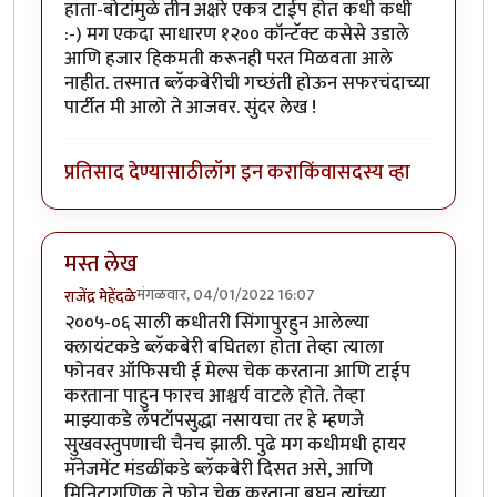
हाता-बोटांमुळे तीन अक्षरे एकत्र टाईप होत कधी कधी
:-) मग एकदा साधारण १२०० कॉन्टॅक्ट कसेसे उडाले
आणि हजार हिकमती करूनही परत मिळवता आले
नाहीत. तस्मात ब्लॅकबेरीची गच्छंती होऊन सफरचंदाच्या
पार्टीत मी आलो ते आजवर. सुंदर लेख !
प्रतिसाद देण्यासाठी
लॉग इन करा
किंवा
सदस्य व्हा
मस्त लेख
मंगळवार, 04/01/2022 16:07
राजेंद्र मेहेंदळे
२००५-०६ साली कधीतरी सिंगापुरहुन आलेल्या
क्लायंटकडे ब्लॅकबेरी बघितला होता तेव्हा त्याला
फोनवर ऑफिसची ई मेल्स चेक करताना आणि टाईप
करताना पाहुन फारच आश्चर्य वाटले होते. तेव्हा
माझ्याकडे लॅपटॉपसुद्धा नसायचा तर हे म्हणजे
सुखवस्तुपणाची चैनच झाली. पुढे मग कधीमधी हायर
मॅनेजमेंट मंडळींकडे ब्लॅकबेरी दिसत असे, आणि
मिनिटागणिक ते फोन चेक करताना बघुन त्यांच्या