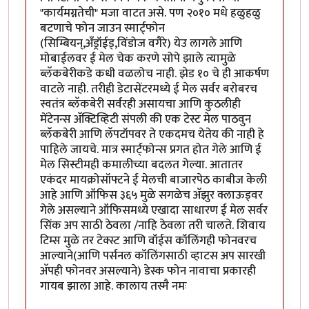
"कार्यमग्नतेची" मजा वाटत असे. पण २०१० मधे हळुहळु
बटणाचे फोन जाउन स्मार्ट्फोन
(सिम्बियन्,अँड्रॉईड्,विंडोज वगैरे) येउ लागले आणि
मोबाईलवर ई मेल चेक करणे सोपे झाले त्यामुळे
ब्लॅकबेरीकडे कधी वळलोच नाही. झेड १० चे ही आकर्षण
वाटले नाही. तरीही डेटासेंटरमध्ये ई मेल सर्वर बरोबरच
स्वतंत्र ब्लॅकबेरी सर्वरही असायचा आणि कुठलीही
मेंटेनन्स अ‍ॅक्टिव्हिटी संपली की एक टेस्ट मेल पाठवुन
ब्लॅकबेरी आणि लॅपटॉपवर ते एकदमच येतेय की नाही हे
पाहिले जायचे. मात्र स्मार्ट्फोन्स प्रगत होत गेले आणि ई
मेल सिस्टीमही कमालीच्या बदलत गेल्या. आतातर
एकंदर मायक्रोसॉफ्टने ई मेलची बाजारपेठ काबीज केली
आहे आणि ऑफिस ३६५ मुळे सगळेच अ‍ॅझुर क्लाऊड्वर
गेले असल्याने ऑफिसमध्ये एखादा साधारण ई मेल सर्वर
सिंक अप साठी ठेवला /नाहि ठेवला तरी चालते. शिवाय
टिम्स मुळे तर टेक्स्ट आणि वॉईस कॉलिंगही फोनवरच
आल्याने(आणि पर्सनल कॉलिंगसाठी व्हाटस अप सारखी
अ‍ॅपही फोनवर असल्याने) डेस्क फोन नावाचा प्रकारही
गायब झाला आहे. कालाय तस्मै नमः