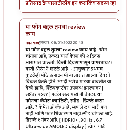
प्रतिसाद देण्यासाठी
लॉग इन करा
किंवा
सदस्य व्हा
या फोन बद्दल तुमचा review
काय
गुरुवार, 06/01/2022 20:45
मदनबाण
In reply to
मोटो एज 20
by
बापूसाहेब
या फोन बद्दल तुमचा review काय आहे.
फोन
चांगला आहे, एकदा चार्ज केला की २ दिवस
आरामात चालतो.
किती दिवसापासून वापरताय??
वरती श्रीरंग ने म्हंटले आहे :- आयुष्यात प्रथमच
कुठलेही मोठे उत्पादन मी बाजारात आल्या दिवशी
विकत घेतले होते. अगदी असेच माझ्या बाबतीत या
वेळी झाले, फ्लिपकार्टवर उपलब्ध झाल्यावर [
सप्टेंबर २०२१ ] फ्लॅश सेल मध्ये मी घेतला.
या
फोनचा कॅमेरा क्वालिटी, स्पीड , डिस्प्ले कसा
आहे. ?
कॅमेरा ओक्के आहे, म्हणजे लयं भारी पण
नाही आणि फार भिकारपण नाही.स्पीड चांगला आहे.
डिस्प्ले १ नंबर आहे. [ HDR10+ ,90 Hz , 6.7”
Ultra-wide AMOLED display ] स्क्रॅच गार्ड