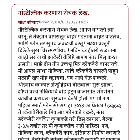
नॉस्टेल्जिक करणारा रोचक लेख.
मंगळवार, 04/01/2022 14:57
चौथा कोनाडा
नॉस्टेल्जिक करणारा रोचक लेख. आपण वापरतो त्या
वस्तू, ते तंत्रज्ञान वापरातून बाहेर पडताना वाईट वाटतेच,
आणि फोन तर खुपच जवळची वस्तू ! अश्या वस्तूंनी
दिलेले सुख चिरस्मरणीयच ! नविन काहीतरी रुळताना
काही सरावाची झालेली वैशिष्टे आपण नंतर मिस् करत
असतो ! माझे दोन तीन उच्चभ्रू मित्र ब्लॅकबेरी वापरायचे.
मी आपलं साधा नोकिया. त्यांचे ब्लॅकबेरी वापरणे पाहून
मलाही खुप मोह व्ह्यायचा, पण नाही घेऊ शकलो.
थोड्याच काळात अ‍ॅण्ड्रॉईडचा बोलबाला सुरू झाला.
शॉप्स वरचे नोकियाचे बोर्ड हटून बाजारपेठ सॅमसंगने
काबीज करायला सुरूवात केली होती. मग मी पण
पहिला स्मार्ट फोन सॅमसंग हा २०१३ ला घेतला ! हळूहळू
ते ब्लॅकबेरीवाले मित्र आयफोनकडे वळले, नंतर
ब्लॅकबेरी क्वचित कुणाकडे तरी दिसु लागला. गेल्या
३-३.५ वर्षात तर मी कुणाकडेच नाही पाहिला. पण,
नोकिया काय, ब्लॅकबेरी काय, इतिहास निर्माण करणारे
फोन्स. वेळोवेळी त्यांच्या कौतुकाची कहाणी संभाषणात