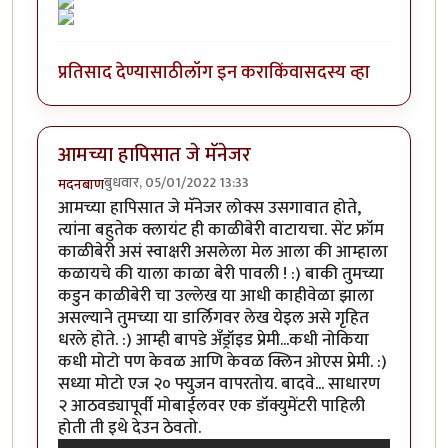
प्रतिसाद देण्यासाठी
लॉग इन करा
किंवा
सदस्य व्हा
आमच्या हापिसात जे मॅनेजर
बुधवार, 05/01/2022 13:33
मदनबाण
आमच्या हापिसात जे मॅनेजर लोक्स उसगावात होते,
त्यांना बहुतेक क्लायंट ही काळीबेरी वाटायचा. सेंट फ्रॉम
काळीबेरी असं स्वाक्षरी असलेला मेल आला की आम्हाला
कळायचे की याला काळा बेरी पावली ! :) बाकी तुमच्या
कडुन काळीबेरी चा उल्लेख या आधी काहीवेळा झाला
असल्याने तुमच्या या डार्लिगवर लेख येइल असे गृहित
धरले होते. :) आम्ही बापडे अँड्रॉइड प्रेमी...कधी नोकिया
कधी मोटो पण केवळ आणि केवळ क्लिन ओएस प्रेमी. :)
सध्या मोटो एज २० फ्युजन वापरतोय. बादवे... साधारण
२ आठवड्यापूर्वी मोबाईलवर एक डॉक्युमेंटरी पाहिली
होती ती इथे देउन ठेवतो.