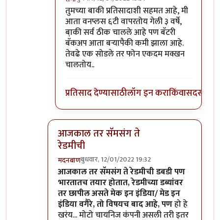
In reply to
माझ्याकडे वन प्लस फाईव्ह टी
by
सुबो
तुमच्या बाकी प्रतिसादाशी सहमत आहे, मी
आता वनप्लस ६टी वापरतोय गेली ३ वर्षे,
बा़की सर्व ठीक चालले आहे पण बॅटरी
बॅकअप आता बर्‍यापैकी कमी झाला आहे.
तेवढे एक सोडले तर फोन एकदम मक्खन
चालतोय..
प्रतिसाद देण्यासाठी
लॉग इन करा
किंवा
सदस्य व्हा
आजकाल तर सॅमसंग ते
रेडमीची
बुधवार, 12/01/2022 19:32
मदनबाण
In reply to
असंच काही नाही
by
जेम्स वांड
आजकाल तर सॅमसंग ते रेडमीची डबडी पण
भारतातच तयार होतात, रेडमीच्या डब्यांवर
तर छापील असते मेक इन इंडिया/ मेड इन
इंडिया वगैरे, तो विषयच बाद आहे, पण
हो हे
खरंय... मोटो चायनिज कंपनी असली तरी इतर