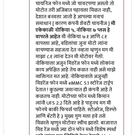
चायनिज फोन मध्ये जो चावटपणा असतो तो
मोटोत तरी अजिबात पहायला मिळत नाही,
देशात बनवला जातो हे आपल्या मनाचं
समाधान [ कारण कंपनी शेवटी चायनीज ]
मी
एकेकाळी नोकिया ५, नोकिया ७ प्लस हे
वापरले आहेत
मी नोकिया ७.१ आणि ८.१
वापरला आहे, वडिलांचा जुना मोटो त्यांना
वाचण्यास सहजता देत नव्हता म्हणुन मग मी
माझा ८.१ त्यांना देउन मी मोटोवर गेलो.
नोकियाला अजुन मिडरेंज फोन मध्ये लोकांना
काय अपेक्षित आहे तेच कळत नाही असे माझे
व्यक्तिगत मत आहे. नोकियावाले अजुनही
मिडरेंज फोन मध्ये eMMC 5.1 स्टोरेज टाईप
देतात ! कुठल्या जमान्यात ही कंपनी आहे ते
कळतच नाही. मोटोच्या फोन मध्ये किमान
त्यांनी UFS 2.2 दिले आहे हे पाहुनच मग मी
फोनचे बाकी फिचर्स पाहिले. स्टोअरेज, डिस्प्ले
आणि बॅटरी हे ३ मुख्य गुण मला हवे तसे
मिळाले म्हणुन मोटोवर स्वीच झालो. बाजारात
मिड रेंज मध्ये ज्या दोन फोन मध्ये विशेष स्पर्धा