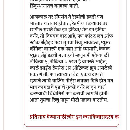
हिंदूस्थानातच बनवला जातो.
आजकाल तर सॅमसंग ते रेडमीची डबडी पण
भारतातच तयार होतात, रेडमीच्या डब्यांवर तर
छापील असते मेक इन इंडिया/ मेड इन इंडिया
वगैरे, तो विषयच बाद आहे, पण फॉर द लव ऑफ
स्टॉक अँड्रॉइड मला तुमचा रिव्यु आवडला, प्युअर
व्हॅनिला वापरणे एक नशा आहे च्यामारी, केवळ
प्युअर अँड्रॉइडची मजा हवी म्हणून मी एकेकाळी
नोकिया ५, नोकिया ७ प्लस हे वापरले आहेत,
कार्ल झाईस लेन्सेस अन ऑप्टिकल झूम असलेली
प्रकरणे ती, पण त्यांच्यात बेटा एकच दोष ते
म्हणजे त्यांचे चार्जिंग पोर्ट्स लवकर ढिले होत मग
मात्र कागदाचे पृष्ठाचे तुकडे वगैरे लावून चार्ज
करण्याची चिंधीगिरी पण करावी लागली होती.
आता तुमचा रिव्यु पाहून मोटो पहावा वाटतोय.
प्रतिसाद देण्यासाठी
लॉग इन करा
किंवा
सदस्य व्हा