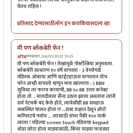
येतच राहिल !
प्रतिसाद देण्यासाठी
लॉग इन करा
किंवा
सदस्य व्हा
मी पण ब्लॅकबेरी फॅन !
मंगळवार, 04/01/2022 15:35
अनिंद्य
मी पण ब्लॅकबेरी फॅन ! लेखामुळे नॉस्टॅल्जिया अनुभवला.
ब्लॅकबेरी साधारण १० वर्षे वापरला - ३ वेगवेगळे
मॉडेल्स. ओबामा आणि व्हाईटहाऊस वापरतात तोच
फोन आम्ही वापरतो म्हणून भाव खाल्लाय :-) BBN
सुविधा तर फारच कामाची, BB to BB उत्तम कनेक्ट
होता तो. .. मालदीवला सैन्य उठाव झाला असतांना त्यांनी
सर्व नेटवर्क बंद केले होते, त्यावेळीही BB समहाऊ
व्यवस्थित चालत होता !!! ....शब्द लक्षात ठेवून ऑटो
कम्प्लिटचे पर्याय .... त्यासाठी शंभर पैकी १०० मार्क
त्याला ! पहिल्या screen touch मॉडेलचा keypad
थोडा छोटा होता माझ्यासाठी, किंवा माझ्या फताड्या