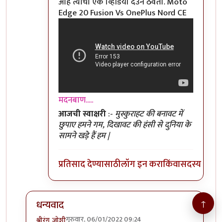
आहे त्यांचा एक व्हिडियो देउन ठेवतो. Moto
Edge 20 Fusion Vs OnePlus Nord CE
मदनबाण.....
आजची स्वाक्षरी
:-
मुस्कुराहट की बनावट में
छुपाए हमने गम, दिखावट की हंसी से दुनिया के
सामने खड़े हैं हम |
प्रतिसाद देण्यासाठी
लॉग इन करा
किंवा
सदस्य व्हा
↑
धन्यवाद
गुरुवार, 06/01/2022 09:24
श्रीरंग_जोशी