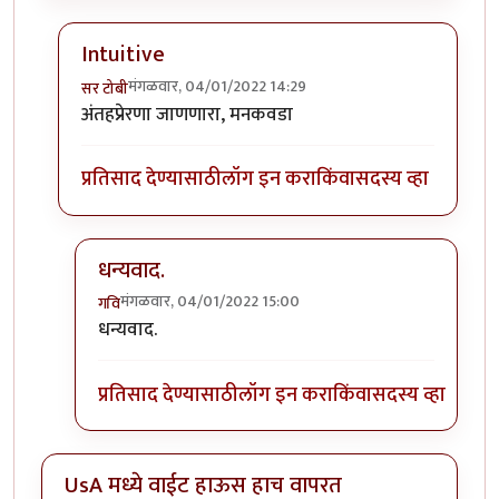
Intuitive
मंगळवार, 04/01/2022 14:29
सर टोबी
In reply to
गेले ते दिवस. राहिल्या त्या
by
गवि
अंतहप्रेरणा जाणणारा, मनकवडा
प्रतिसाद देण्यासाठी
लॉग इन करा
किंवा
सदस्य व्हा
धन्यवाद.
मंगळवार, 04/01/2022 15:00
गवि
In reply to
Intuitive
by
सर टोबी
धन्यवाद.
प्रतिसाद देण्यासाठी
लॉग इन करा
किंवा
सदस्य व्हा
UsA मध्ये वाईट हाऊस हाच वापरत