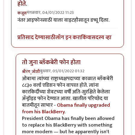
होते.
मंगळवार, 04/01/2022 11:23
कंजूस
नंतर आइफोनसाठी याला वाइटहौसातून डच्चू दिला.
प्रतिसाद देण्यासाठी
लॉग इन करा
किंवा
सदस्य व्हा
तो जुना ब्लॅकबेरी फोन होता
बुधवार, 05/01/2022 01:32
श्रीरंग_जोशी
In reply to
UsA मध्ये वाईट हाऊस हाच वापरत होते.
by
कंज
ओबामा त्यांच्या राष्ट्राध्यक्षपदाच्या काळात ब्लॅकबेरी
८८३० वर्ल्ड एडिशन फोन वापरत होते. त्यांना
कारकिर्दीच्या शेवटच्या वर्षी अति-सुरक्षिते केलेला
अ‍ॅन्ड्रॉइड फोन देण्यात आला. खालील परिच्छेद या
बातमीतून साभार -
Obama finally upgraded
from his BlackBerry
.
President Obama has finally been allowed
to replace his BlackBerry with something
more modern — but he apparently isn't