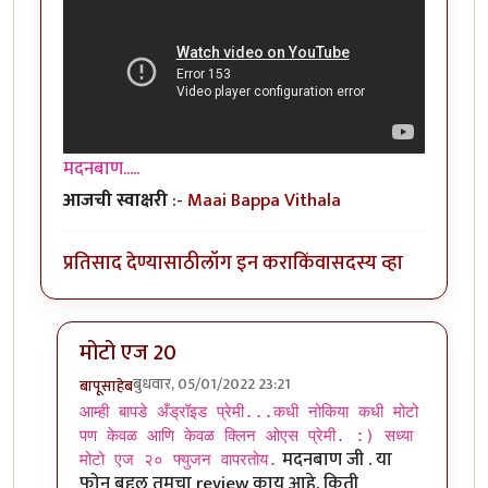
मदनबाण.....
आजची स्वाक्षरी
:-
Maai Bappa Vithala
प्रतिसाद देण्यासाठी
लॉग इन करा
किंवा
सदस्य व्हा
मोटो एज 20
बुधवार, 05/01/2022 23:21
बापूसाहेब
In reply to
आमच्या हापिसात जे मॅनेजर
by
मदनबाण
आम्ही बापडे अँड्रॉइड प्रेमी...कधी नोकिया कधी मोटो
पण केवळ आणि केवळ क्लिन ओएस प्रेमी. :) सध्या
मदनबाण जी . या
मोटो एज २० फ्युजन वापरतोय.
फोन बद्दल तुमचा review काय आहे. किती