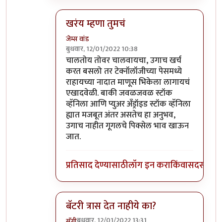
खरंय म्हणा तुमचं
जेम्स वांड
बुधवार, 12/01/2022 10:38
In reply to
माझ्याकडे वन प्लस फाईव्ह टी
by
सुबो
चालतोय तोवर चालवायचा, उगाच खर्च
करत बसलो तर टेक्नॉलॉजीच्या पेसमध्ये
राहायच्या नादात माणूस भिकेला लागायचं
एखादवेळी. बाकी जवळजवळ स्टॉक
व्हॅनिला आणि प्युअर अँड्रॉइड स्टॉक व्हॅनिला
ह्यात मजबूत अंतर असतेच हा अनुभव,
उगाच नाहीत गूगलचे पिक्सेल भाव खाऊन
जात.
प्रतिसाद देण्यासाठी
लॉग इन करा
किंवा
सदस्य व्हा
बॅटरी त्रास देत नाहीये का?
बुधवार, 12/01/2022 13:31
सॅगी