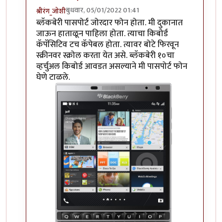
बुधवार, 05/01/2022 01:41
श्रीरंग_जोशी
In reply to
हम्म
by
माईसाहेब कुरसूंदीकर
ब्लॅकबेरी पासपोर्ट जोरदार फोन होता. मी दुकानात
जाऊन हाताळून पाहिला होता. त्याचा किबोर्ड
कॅपॅसिटिव टच कॅपेबल होता. त्यावर बोटे फिरवून
स्क्रीनवर स्क्रोल करता येत असे. ब्लॅकबेरी १०चा
व्हर्चुअल किबोर्ड आवडत असल्याने मी पासपोर्ट फोन
घेणे टाळले.