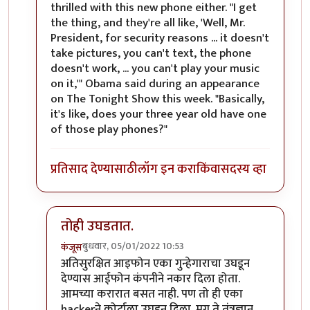
thrilled with this new phone either. "I get
the thing, and they're all like, 'Well, Mr.
President, for security reasons ... it doesn't
take pictures, you can't text, the phone
doesn't work, ... you can't play your music
on it,'" Obama said during an appearance
on The Tonight Show this week. "Basically,
it's like, does your three year old have one
of those play phones?"
प्रतिसाद देण्यासाठी
लॉग इन करा
किंवा
सदस्य व्हा
तोही उघडतात.
बुधवार, 05/01/2022 10:53
कंजूस
In reply to
तो जुना ब्लॅकबेरी फोन होता
by
श्रीरंग_जोशी
अतिसुरक्षित आइफोन एका गुन्हेगाराचा उघडून
देण्यास आईफोन कंपनीने नकार दिला होता.
आमच्या करारात बसत नाही. पण तो ही एका
hackerने कोर्टाला उघडून दिला. मग ते तंत्रज्ञान