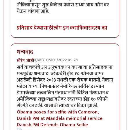
नोकियापासून सुरु केलेला प्रवास सध्या आय फोन वर
येऊन थांबला आहे.
प्रतिसाद देण्यासाठी
लॉग इन करा
किंवा
सदस्य व्हा
धन्यवाद
बुधवार, 05/01/2022 09:28
श्रीरंग_जोशी
सर्व वाचकांचे अन अनुभवकथन करणार्‍या प्रतिसादकांना
मनःपूर्वक धन्यवाद. ब्लॅकबेरी झेड १० फोनचा वापर
असलेली डिसेंबर २०१३ मधली एक रोचक बातमी. नेल्सन
मंडेला यांच्या निधनानंतर मेमोरियल सर्विस दरम्यान
डेन्मार्कच्या तत्कालिन पंतप्रधानांनी ब्रिटिश पंतप्रधान व
अमेरिकेच्या राष्ट्राध्यक्षांबरोबर स्वतःच्या झेड १० फोनने
सेल्फी काढली. यासाठी त्यांच्यावर टिका झाली.
Obama poses for selfie with Cameron,
Danish PM at Mandela memorial service
.
Danish PM Defends Obama Selfie
.