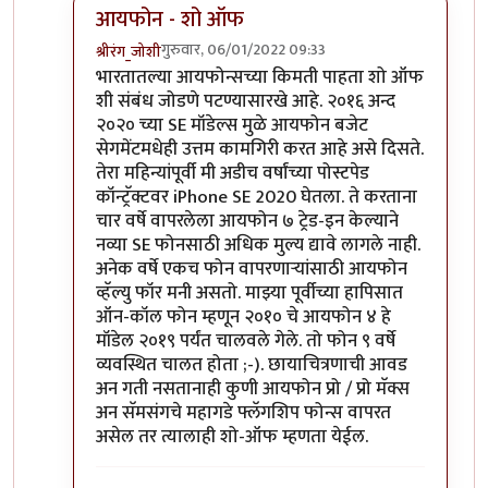
आयफोन - शो ऑफ
गुरुवार, 06/01/2022 09:33
श्रीरंग_जोशी
In reply to
मोटो एज 20
by
बापूसाहेब
भारतातल्या आयफोन्सच्या किमती पाहता शो ऑफ
शी संबंध जोडणे पटण्यासारखे आहे. २०१६ अन्द
२०२० च्या SE मॉडेल्स मुळे आयफोन बजेट
सेगमेंटमधेही उत्तम कामगिरी करत आहे असे दिसते.
तेरा महिन्यांपूर्वी मी अडीच वर्षांच्या पोस्टपेड
कॉन्ट्रॅक्टवर iPhone SE 2020 घेतला. ते करताना
चार वर्षे वापरलेला आयफोन ७ ट्रेड-इन केल्याने
नव्या SE फोनसाठी अधिक मुल्य द्यावे लागले नाही.
अनेक वर्षे एकच फोन वापरणार्‍यांसाठी आयफोन
व्हॅल्यु फॉर मनी असतो. माझ्या पूर्वीच्या हापिसात
ऑन-कॉल फोन म्हणून २०१० चे आयफोन ४ हे
मॉडेल २०१९ पर्यंत चालवले गेले. तो फोन ९ वर्षे
व्यवस्थित चालत होता ;-). छायाचित्रणाची आवड
अन गती नसतानाही कुणी आयफोन प्रो / प्रो मॅक्स
अन सॅमसंगचे महागडे फ्लॅगशिप फोन्स वापरत
असेल तर त्यालाही शो-ऑफ म्हणता येईल.