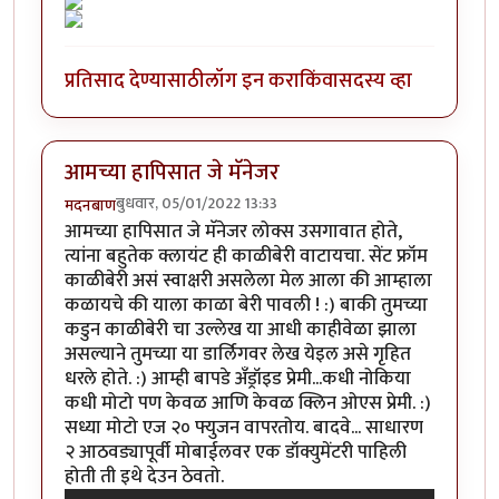
प्रतिसाद देण्यासाठी
लॉग इन करा
किंवा
सदस्य व्हा
आमच्या हापिसात जे मॅनेजर
बुधवार, 05/01/2022 13:33
मदनबाण
आमच्या हापिसात जे मॅनेजर लोक्स उसगावात होते,
त्यांना बहुतेक क्लायंट ही काळीबेरी वाटायचा. सेंट फ्रॉम
काळीबेरी असं स्वाक्षरी असलेला मेल आला की आम्हाला
कळायचे की याला काळा बेरी पावली ! :) बाकी तुमच्या
कडुन काळीबेरी चा उल्लेख या आधी काहीवेळा झाला
असल्याने तुमच्या या डार्लिगवर लेख येइल असे गृहित
धरले होते. :) आम्ही बापडे अँड्रॉइड प्रेमी...कधी नोकिया
कधी मोटो पण केवळ आणि केवळ क्लिन ओएस प्रेमी. :)
सध्या मोटो एज २० फ्युजन वापरतोय. बादवे... साधारण
२ आठवड्यापूर्वी मोबाईलवर एक डॉक्युमेंटरी पाहिली
होती ती इथे देउन ठेवतो.