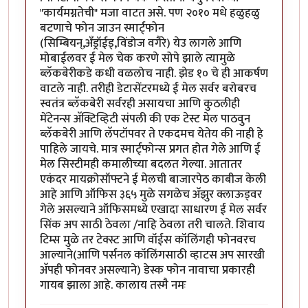
"कार्यमग्नतेची" मजा वाटत असे. पण २०१० मधे हळुहळु
बटणाचे फोन जाउन स्मार्ट्फोन
(सिम्बियन्,अँड्रॉईड्,विंडोज वगैरे) येउ लागले आणि
मोबाईलवर ई मेल चेक करणे सोपे झाले त्यामुळे
ब्लॅकबेरीकडे कधी वळलोच नाही. झेड १० चे ही आकर्षण
वाटले नाही. तरीही डेटासेंटरमध्ये ई मेल सर्वर बरोबरच
स्वतंत्र ब्लॅकबेरी सर्वरही असायचा आणि कुठलीही
मेंटेनन्स अ‍ॅक्टिव्हिटी संपली की एक टेस्ट मेल पाठवुन
ब्लॅकबेरी आणि लॅपटॉपवर ते एकदमच येतेय की नाही हे
पाहिले जायचे. मात्र स्मार्ट्फोन्स प्रगत होत गेले आणि ई
मेल सिस्टीमही कमालीच्या बदलत गेल्या. आतातर
एकंदर मायक्रोसॉफ्टने ई मेलची बाजारपेठ काबीज केली
आहे आणि ऑफिस ३६५ मुळे सगळेच अ‍ॅझुर क्लाऊड्वर
गेले असल्याने ऑफिसमध्ये एखादा साधारण ई मेल सर्वर
सिंक अप साठी ठेवला /नाहि ठेवला तरी चालते. शिवाय
टिम्स मुळे तर टेक्स्ट आणि वॉईस कॉलिंगही फोनवरच
आल्याने(आणि पर्सनल कॉलिंगसाठी व्हाटस अप सारखी
अ‍ॅपही फोनवर असल्याने) डेस्क फोन नावाचा प्रकारही
गायब झाला आहे. कालाय तस्मै नमः