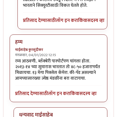
भारताने सिक्युरटीसाठी विकत घेतले होते.
प्रतिसाद देण्यासाठी
लॉग इन करा
किंवा
सदस्य व्हा
हम्म
माईसाहेब कुरसूंदीकर
मंगळवार, 04/01/2022 12:15
रम्य आठवणी.. ब्लॅक्बेरी पास्पोर्टपण चांगला होता.
२०१३-१४ च्या सुमारास भारतात तो ४८-५० हजारापर्यंत
मिळायचा. १३ मेगा पिक्सेल कॅमेरा. की-पॅड असल्याने
आमच्यासारख्या ज्येष्ठ मंडळीना बरा वाटायचा.
प्रतिसाद देण्यासाठी
लॉग इन करा
किंवा
सदस्य व्हा
धन्यवाद माईसाहेब