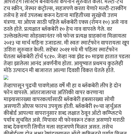
ऑपरेटिंग सिस्टिम बनवायला कंपनीने सुरुवात केली. मल्टी-टच
टच स्क्रीन, जेस्चर कंट्रोल्स, सहजपणे करता येणारे मल्टी-टास्कींग
तसेच हे सर्व उपलब्ध करून देताना माहितीच्या सुरक्षेची उत्तम
यंत्रणा. या ओएस साठी पहिले ब्लॅकबेरी एक्स (रोमन १०) असे नाव
ठरले होते. प्रत्यक्षात ब्लॅकबेरी १० हेच नाव वापरले गेले. वर
उल्लेखलेल्या सोहळ्यानंतर नवे फोन्स प्रत्यक्ष ग्राहकांना मिळायला
२०१३ चा मार्च महिना उजाडला. मी स्वतः स्मार्टफोन वापरायला खूप
उशिरा सुरुवात केली. सप्टेंबर २०११ मधे मी पहिला स्मार्टफोन
घेतला ब्लॅकबेरी टॉर्च ९८१०. जेव्हा नवा झेड १० माझ्या हातात पडला
तेव्हा झालेला आनंद अवर्णनीय होता. आयुष्यात प्रथमच कुठलेही
मोठे उत्पादन मी बाजारात आल्या दिवशी विकत घेतले होते.
तेव्हापासून पुढची पावणेआठ वर्षे मी हा व ब्लॅकबेरी लीप हे दोन
फोन वापरले. आंतरजालाचा अतिरेकी वापर करणार्‍या
माझ्यासारख्या वापरकर्त्यासाठी ब्लॅकबेरी हबसारख्या सोयी
असणारी ओएस फारच उपयुक्त होती. ब्लॅकबेरी १०चा व्हर्चुअल
कीबोर्ड आपल्या वापरानुसार शब्द लक्षात ठेवून ऑटो कम्प्लिटचे
पर्याय सुचवित असे. मिपावर मी फोनवरून टंकत असणारे मराठी
शब्द देवनागरी लिपीत मला सहजपणे मिळत असत. तसेच
कीबोर्डच्या दोन अक्षर रेषांदरम्यानच ऑटो कम्प्लिटचे पर्याय मिळत