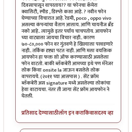
दिवसापासून वापरताय?? या फोनचा कॅमेरा
क्वालिटी, स्पीड , डिस्प्ले कसा आहे. ? नवीन फोन
घेण्याच्या विचारात आहे. रेडमी, poco , oppo vivo
असल्या कंपन्यांचा वैताग आलाय. आणि चायनीज ब्रँड
नको आहे.. त्यामुळे इतर पर्याय चाचपतोय. आयफोन
च्या वाट्याला जायचा विचार नाही.. कारण
७०-८०,००० फोन वर गुंतवणे हे खिश्याला परवडणारे
नाही.. तर्किक दृष्ट्या पटत नाही. आणि मला वयक्तिक
आयफोन हा फक्त शो ऑफ करण्यासाठी असलेला
फोन वाटतो. बाकी ब्लॅकबेरी आमच्या इथे पण मॅनेजर
लोक किंवा onsite la जाऊन बसलेले लोक
वापरायचे. (२०११ च्या आसपास ) . सेंट फ्रॉम
ब्लॅकबेरी अस signature मध्ये असलेल्या लोकांचा
हेवा वाटायचा. नंतर ती जागा सेंट फ्रॉम आयफोन ने
घेतली.
प्रतिसाद देण्यासाठी
लॉग इन करा
किंवा
सदस्य व्हा