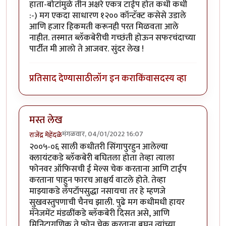
हाता-बोटांमुळे तीन अक्षरे एकत्र टाईप होत कधी कधी
:-) मग एकदा साधारण १२०० कॉन्टॅक्ट कसेसे उडाले
आणि हजार हिकमती करूनही परत मिळवता आले
नाहीत. तस्मात ब्लॅकबेरीची गच्छंती होऊन सफरचंदाच्या
पार्टीत मी आलो ते आजवर. सुंदर लेख !
प्रतिसाद देण्यासाठी
लॉग इन करा
किंवा
सदस्य व्हा
मस्त लेख
मंगळवार, 04/01/2022 16:07
राजेंद्र मेहेंदळे
२००५-०६ साली कधीतरी सिंगापुरहुन आलेल्या
क्लायंटकडे ब्लॅकबेरी बघितला होता तेव्हा त्याला
फोनवर ऑफिसची ई मेल्स चेक करताना आणि टाईप
करताना पाहुन फारच आश्चर्य वाटले होते. तेव्हा
माझ्याकडे लॅपटॉपसुद्धा नसायचा तर हे म्हणजे
सुखवस्तुपणाची चैनच झाली. पुढे मग कधीमधी हायर
मॅनेजमेंट मंडळींकडे ब्लॅकबेरी दिसत असे, आणि
मिनिटागणिक ते फोन चेक करताना बघुन त्यांच्या