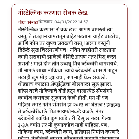
नॉस्टेल्जिक करणारा रोचक लेख.
मंगळवार, 04/01/2022 14:57
चौथा कोनाडा
नॉस्टेल्जिक करणारा रोचक लेख. आपण वापरतो त्या
वस्तू, ते तंत्रज्ञान वापरातून बाहेर पडताना वाईट वाटतेच,
आणि फोन तर खुपच जवळची वस्तू ! अश्या वस्तूंनी
दिलेले सुख चिरस्मरणीयच ! नविन काहीतरी रुळताना
काही सरावाची झालेली वैशिष्टे आपण नंतर मिस् करत
असतो ! माझे दोन तीन उच्चभ्रू मित्र ब्लॅकबेरी वापरायचे.
मी आपलं साधा नोकिया. त्यांचे ब्लॅकबेरी वापरणे पाहून
मलाही खुप मोह व्ह्यायचा, पण नाही घेऊ शकलो.
थोड्याच काळात अ‍ॅण्ड्रॉईडचा बोलबाला सुरू झाला.
शॉप्स वरचे नोकियाचे बोर्ड हटून बाजारपेठ सॅमसंगने
काबीज करायला सुरूवात केली होती. मग मी पण
पहिला स्मार्ट फोन सॅमसंग हा २०१३ ला घेतला ! हळूहळू
ते ब्लॅकबेरीवाले मित्र आयफोनकडे वळले, नंतर
ब्लॅकबेरी क्वचित कुणाकडे तरी दिसु लागला. गेल्या
३-३.५ वर्षात तर मी कुणाकडेच नाही पाहिला. पण,
नोकिया काय, ब्लॅकबेरी काय, इतिहास निर्माण करणारे
फोन्स. वेळोवेळी त्यांच्या कौतुकाची कहाणी संभाषणात