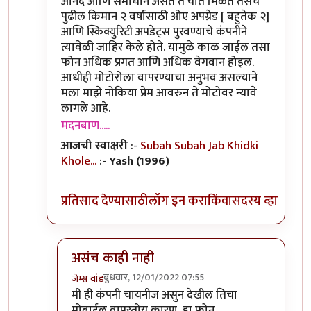
आनंद आणि समाधान असते ते यात मिळते तसेच
पुढील किमान २ वर्षांसाठी ओए अपग्रेड [ बहुतेक २]
आणि स्किक्युरिटी अपडेट्स पुरवण्याचे कंपनीने
त्यावेळी जाहिर केले होते. यामुळे काळ जाईल तसा
फोन अधिक प्रगत आणि अधिक वेगवान होइल.
आधीही मोटोरोला वापरण्याचा अनुभव असल्याने
मला माझे नोकिया प्रेम आवरुन ते मोटोवर न्यावे
लागले आहे.
मदनबाण.....
आजची स्वाक्षरी
:-
Subah Subah Jab Khidki
Khole...
:-
Yash (1996)
प्रतिसाद देण्यासाठी
लॉग इन करा
किंवा
सदस्य व्हा
असंच काही नाही
बुधवार, 12/01/2022 07:55
जेम्स वांड
In reply to
या फोन बद्दल तुमचा review काय
by
मदन
मी ही कंपनी चायनीज असुन देखील तिचा
मोबाईल वापरतोय कारण, हा फोन