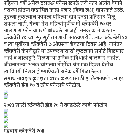
पहिल्या वर्षी अनेक दशलक्ष फोन्स खपले तरी नंतर अत्यंत वेगाने
घसरण होऊन कदाचित काही हजार (किंवा लक्ष) वापरकर्ते उरले.
पुढच्या कुठल्याच फोनला पहिल्या दोन एवढा प्रतिसाद मिळू
शकला नाही. गेल्या तेरा महिन्यांपूर्वीच मी ब्लॅकबेरी १० वर
चालणारा फोन वापरणे थांबवले. आजही अनेक कामे करताना
ब्लॅकबेरी १० च्या सुटसुटीतपणाची आठवण येते. आज ब्लॅकबेरी १०
व त्या पूर्वीच्या ब्लॅकबेरी ७ ओएसच शेवटचा दिवस आहे. यानंतर
ब्लॅकबेरी कंपनीद्वारे या उपकरणांसाठी कुठलाही सपोर्ट मिळणार
नाही व जालाद्वारे मिळणार्‍या अनेक सुविधाही चालणार नाहीत.
जीवनातल्या अनेक चांगल्या गोष्टींचा अंत एक दिवस येतोच.
त्याविषयी निराश होण्याऐवजी अनेक वर्षे मिळालेल्या
समाधानाबद्दल कृतज्ञता व्यक्त करण्यासाठी हा लेखनप्रपंच. माझ्या
ब्लॅकबेरी झेड १० व लीप फोन्सचे फोटोज.
२०१३ साली ब्लॅकबेरी झेड १० ने काढलेले काही फोटोज
गुडबाय ब्लॅकबेरी १०!!