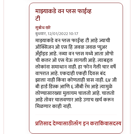
माझ्याकडे वन प्लस फाईव्ह
टी
सुबोध खरे
बुधवार, 12/01/2022 10:17
In reply to
असंच काही नाही
by
जेम्स वांड
माझ्याकडे वन प्लस फाईव्ह टी आहे ज्याची
ऑक्सिजन ओ एस हि जवळ जवळ प्युअर
अँड्रॉइड आहे. नव्या वन प्लस मध्ये आता ओपो
ची कलर ओ एस येऊ लागली आहे. त्याबद्दल
लोकांना समाधान नाही. हा फोन गेली चार वर्षे
वापरात आहे. एकदाही एकही दिवस बंद
झाला नाही किंवा कोणताही त्रास नाही. ६४ जी
बी हार्ड डिस्क आणि ६ जीबी रॅम आहे त्यामुळे
लोण्यासारख्या मुलायम चालतो आहे. चालतो
आहे तोवर चालवणार आहे उगाच खर्च करून
मिळणार काही नाही.
प्रतिसाद देण्यासाठी
लॉग इन करा
किंवा
सदस्य व्हा