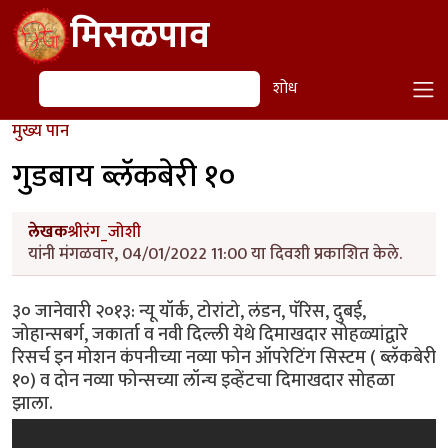
Skip to main content
मिसळपाव
शोध
शोध
मुख्य पान
गुडबाय ब्लॅकबेरी १०
लेखक
श्रीरंग_जोशी
यांनी मंगळवार, 04/01/2022 11:00 या दिवशी प्रकाशित केले.
३० जानेवारी २०१३: न्यू यॉर्क, टोरांटो, लंडन, पॅरिस, दुबई,
जोहान्सबर्ग, जकार्ता व नवी दिल्ली येथे दिमाखदार सोहळ्यांद्वारे
रिसर्च इन मोशन कंपनीच्या नव्या फोन ऑपरेटिंग सिस्टम ( ब्लॅकबेरी
१०) व दोन नव्या फोन्सच्या लॉन्च इव्हेंटचा दिमाखदार सोहळा
झाला.