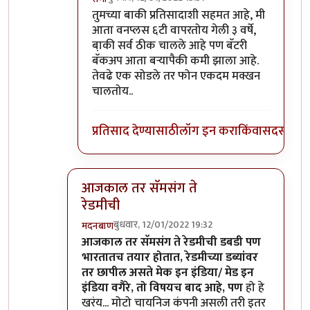
In reply to
माझ्याकडे वन प्लस फाईव्ह टी
by
सुबो
तुमच्या बाकी प्रतिसादाशी सहमत आहे, मी
आता वनप्लस ६टी वापरतोय गेली ३ वर्षे,
बा़की सर्व ठीक चालले आहे पण बॅटरी
बॅकअप आता बर्‍यापैकी कमी झाला आहे.
तेवढे एक सोडले तर फोन एकदम मक्खन
चालतोय..
प्रतिसाद देण्यासाठी
लॉग इन करा
किंवा
सदस्य व्हा
आजकाल तर सॅमसंग ते
रेडमीची
बुधवार, 12/01/2022 19:32
मदनबाण
In reply to
असंच काही नाही
by
जेम्स वांड
आजकाल तर सॅमसंग ते रेडमीची डबडी पण
भारतातच तयार होतात, रेडमीच्या डब्यांवर
तर छापील असते मेक इन इंडिया/ मेड इन
इंडिया वगैरे, तो विषयच बाद आहे, पण
हो हे
खरंय... मोटो चायनिज कंपनी असली तरी इतर