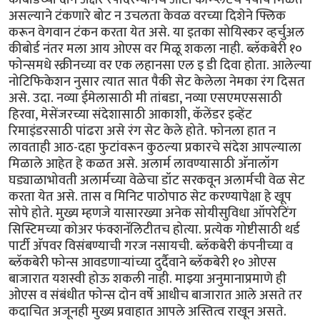
असल्याने टंकणारे बोट न उचलता केवळ वरच्या दिशेने फ्लिक
करून वेगवान टंकन करता येत असे. या इतका सोयिस्कर व्हर्चुअल
कीबोर्ड नंतर मला आय ओएस वर मिळू शकला नाही. ब्लॅकबेरी १०
फोन्समधे स्क्रीनच्या वर एक लहानसा एल इ डी दिवा होता. आलेल्या
नोटिफिकेशन नुसार त्यात सात पैकी सेट केलेला नेमका रंग दिसत
असे. उदा. नव्या ईमेलासाठी मी तांबडा, नव्या एसएमएससाठी
हिरवा, मेसेंजरच्या संदेशासाठी आकाशी, कॅलेंडर इव्हेंट
रिमाइंडरसाठी पांढरा असे रंग सेट केले होते. फोनला हात न
लावताही आठ-दहा फुटांवरून कुठल्या प्रकारचे संदेश आपल्याला
मिळाले आहेत हे कळत असे. अलार्म लावण्यासाठी अ‍ॅनालॉग
घड्याळाभोवती अलार्मच्या वेळेचा डॉट सरकवून अलार्मची वेळ सेट
करता येत असे. तास व मिनिट पाठोपाठ सेट करण्यापेक्षा हे खूप
सोपे होते. मुख्य म्हणजे यासारख्या अनेक सोयीसुविधा ऑपरेटिंग
सिस्टिमच्या कोअर फंक्शनॅलिटीतच होत्या. प्रत्येक गोष्टीसाठी थर्ड
पार्टी अ‍ॅपवर विसंबण्याची गरज नसायची. ब्लॅकबेरी कंपनीच्या व
ब्लॅकबेरी फोन्स आवडणार्‍यांच्या दुर्दैवाने ब्लॅकबेरी १० ओएस
बाजारात यशस्वी होऊ शकली नाही. माझ्या अनुमानाप्रमाणे ही
ओएस व संबंधीत फोन्स दोन वर्षे आधीच बाजारात आले असते तर
कदाचित अजूनही मुख्य प्रवाहात आपले अस्तित्व राखून असते.