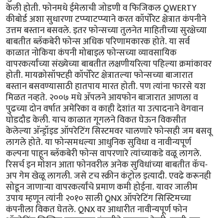
केली होती. फोनमधे ईमेलाची जोडणी व फिजिकल QWERTY
कीबोर्ड अशा सुधारणा टप्प्याटप्प्याने करत कॉर्पोरेट क्षेत्रात कंपनीने
उत्तम बस्तान बसवले. इतर फोन्सच्या तुलनेत माहितीच्या सुरक्षेच्या
बाबतीत ब्लॅकबेरी फोन्स अधिक परिणामकारक होते. या सर्व
काळात नोकिया कंपनी मोबाइल फोन्सच्या व्यावसायिक
वापरकर्त्यांच्या संख्येच्या बाबतीत लक्षणीयरित्या पहिल्या क्रमांकावर
होती. मायक्रोसॉफ्टही कॉर्पोरेट क्षेत्रातल्या फोन्सच्या बाजारात
बस्तान बसवण्यासाठी हातपाय मारत होती. पण त्यांना फारसे यश
मिळत नव्हते. २००७ मधे अ‍ॅपलने आयफोन बाजारात आणला व
पुढच्या दोन वर्षात अमेरिका व काही देशांत या उत्पादनाने वेगवान
घोडदौड केली. याच काळात गूगलने विकत घेऊन विकसीत
केलेल्या अ‍ॅन्ड्रॉइड ऑपरेटिंग सिस्टमवर चालणारे फोन्सही जम बसवू
लागले होते. या फोन्समधल्या आधुनिक सुविधा व नावीन्यपूर्ण
कल्पना पाहून ब्लॅकबेरी फोन्स वापरणारे त्यांच्याकडे वळू लागले.
रिसर्च इन मोशन आता फोनवरील अनेक सुविधांच्या बाबतीत कॅच-
अप गेम खेळू लागली. जसे टच स्क्रीन कंट्रोल इत्यादी. एवढे करूनही
सोडून जाणार्‍या वापरकर्त्यांचे प्रमाण कमी होईना. यावर जालीम
उपाय म्हणून त्यांनी २०१० साली QNX ऑपरेटिंग सिस्टिमच्या
कंपनीला विकत घेतले. QNX वर आधारीत नावीन्यपूर्ण फोन