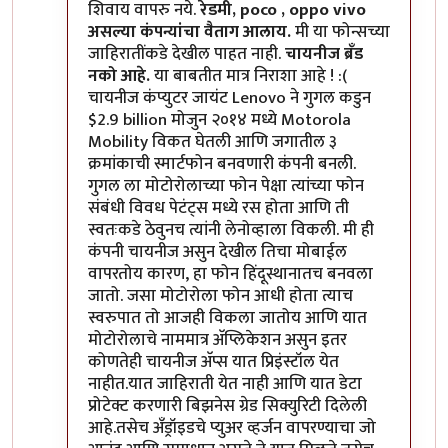
शिवाय वापरु नये.
रेडमी, poco , oppo vivo
असल्या कंपन्यांचा वैताग आलाय.
मी या फोन्सच्या
जाहिरातींकडे देखील पाहत नाही.
चायनीज ब्रँड
नको आहे.
या बाबतीत मात्र निराशा आहे ! :(
चायनीज कंप्युटर जायंट Lenovo ने गुगल कडुन
$2.9 billion मोजुन २०१४ मध्ये Motorola
Mobility विकत घेतली आणि जगातील ३
क्रमांकाची स्मार्टफोन बनवणारी कंपनी बनली.
गुगल ला मोटोरोलाच्या फोन पेक्षा त्यांच्या फोन
संबंधी विवध पेटंट्स मध्ये रस होता आणि ती
स्वतःकडे ठेवुनच त्यांनी लेनोव्हाला विकली. मी ही
कंपनी चायनीज असुन देखील तिचा मोबाईल
वापरतोय कारण, हा फोन हिंदूस्थानातच बनवला
जातो. जसा मोटोरोला फोन आधी होता त्याच
स्वरुपात तो आजही विकला जातोय आणि यात
मोटोरोलाचे नाममात्र अ‍ॅप्लिकेशन असुन इतर
कोणतेही चायनीज अ‍ॅप्स यात प्रिइंस्टॉल येत
नाहीत.यात जाहिराती येत नाही आणि यात डेटा
प्रोटेक्ट करणारी बिझनेस ग्रेड सिक्युरिटी दिलेली
आहे.तसेच अँड्रॉइडचे प्युअर व्हर्जन वापरण्याचा जो