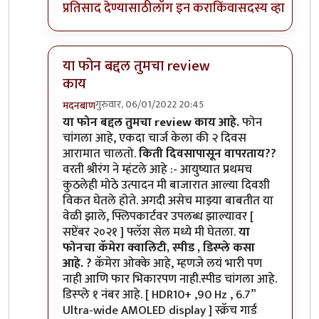
प्रतिसाद देण्यासाठी
लॉग इन करा
किंवा
सदस्य व्हा
या फोन बद्दल तुमचा review
काय
गुरुवार, 06/01/2022 20:45
मदनबाण
In reply to
मोटो एज 20
by
बापूसाहेब
या फोन बद्दल तुमचा review काय आहे.
फोन
चांगला आहे, एकदा चार्ज केला की २ दिवस
आरामात चालतो.
किती दिवसापासून वापरताय??
वरती श्रीरंग ने म्हंटले आहे :- आयुष्यात प्रथमच
कुठलेही मोठे उत्पादन मी बाजारात आल्या दिवशी
विकत घेतले होते. अगदी असेच माझ्या बाबतीत या
वेळी झाले, फ्लिपकार्टवर उपलब्ध झाल्यावर [
सप्टेंबर २०२१ ] फ्लॅश सेल मध्ये मी घेतला.
या
फोनचा कॅमेरा क्वालिटी, स्पीड , डिस्प्ले कसा
आहे. ?
कॅमेरा ओक्के आहे, म्हणजे लयं भारी पण
नाही आणि फार भिकारपण नाही.स्पीड चांगला आहे.
डिस्प्ले १ नंबर आहे. [ HDR10+ ,90 Hz , 6.7”
Ultra-wide AMOLED display ] स्क्रॅच गार्ड