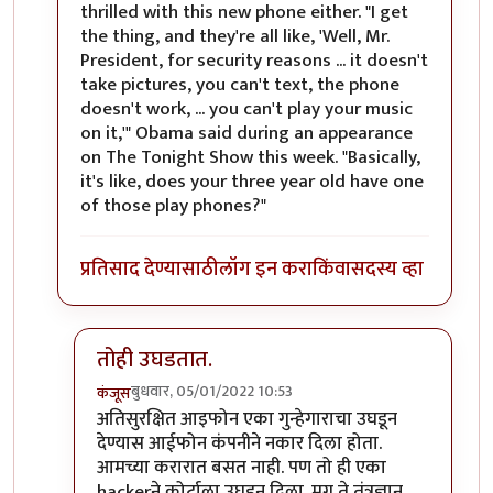
thrilled with this new phone either. "I get
the thing, and they're all like, 'Well, Mr.
President, for security reasons ... it doesn't
take pictures, you can't text, the phone
doesn't work, ... you can't play your music
on it,'" Obama said during an appearance
on The Tonight Show this week. "Basically,
it's like, does your three year old have one
of those play phones?"
प्रतिसाद देण्यासाठी
लॉग इन करा
किंवा
सदस्य व्हा
तोही उघडतात.
बुधवार, 05/01/2022 10:53
कंजूस
In reply to
तो जुना ब्लॅकबेरी फोन होता
by
श्रीरंग_जोशी
अतिसुरक्षित आइफोन एका गुन्हेगाराचा उघडून
देण्यास आईफोन कंपनीने नकार दिला होता.
आमच्या करारात बसत नाही. पण तो ही एका
hackerने कोर्टाला उघडून दिला. मग ते तंत्रज्ञान