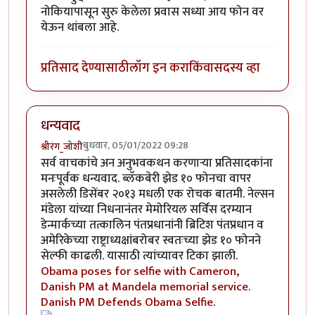
नोकियापासून सुरु केलेला प्रवास सध्या आय फोन वर
येऊन थांबला आहे.
प्रतिसाद देण्यासाठी
लॉग इन करा
किंवा
सदस्य व्हा
धन्यवाद
बुधवार, 05/01/2022 09:28
श्रीरंग_जोशी
सर्व वाचकांचे अन अनुभवकथन करणार्‍या प्रतिसादकांना
मनःपूर्वक धन्यवाद. ब्लॅकबेरी झेड १० फोनचा वापर
असलेली डिसेंबर २०१३ मधली एक रोचक बातमी. नेल्सन
मंडेला यांच्या निधनानंतर मेमोरियल सर्विस दरम्यान
डेन्मार्कच्या तत्कालिन पंतप्रधानांनी ब्रिटिश पंतप्रधान व
अमेरिकेच्या राष्ट्राध्यक्षांबरोबर स्वतःच्या झेड १० फोनने
सेल्फी काढली. यासाठी त्यांच्यावर टिका झाली.
Obama poses for selfie with Cameron,
Danish PM at Mandela memorial service
.
Danish PM Defends Obama Selfie
.