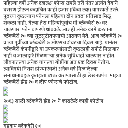
पहिल्या वर्षी अनेक दशलक्ष फोन्स खपले तरी नंतर अत्यंत वेगाने
घसरण होऊन कदाचित काही हजार (किंवा लक्ष) वापरकर्ते उरले.
पुढच्या कुठल्याच फोनला पहिल्या दोन एवढा प्रतिसाद मिळू
शकला नाही. गेल्या तेरा महिन्यांपूर्वीच मी ब्लॅकबेरी १० वर
चालणारा फोन वापरणे थांबवले. आजही अनेक कामे करताना
ब्लॅकबेरी १० च्या सुटसुटीतपणाची आठवण येते. आज ब्लॅकबेरी १०
व त्या पूर्वीच्या ब्लॅकबेरी ७ ओएसच शेवटचा दिवस आहे. यानंतर
ब्लॅकबेरी कंपनीद्वारे या उपकरणांसाठी कुठलाही सपोर्ट मिळणार
नाही व जालाद्वारे मिळणार्‍या अनेक सुविधाही चालणार नाहीत.
जीवनातल्या अनेक चांगल्या गोष्टींचा अंत एक दिवस येतोच.
त्याविषयी निराश होण्याऐवजी अनेक वर्षे मिळालेल्या
समाधानाबद्दल कृतज्ञता व्यक्त करण्यासाठी हा लेखनप्रपंच. माझ्या
ब्लॅकबेरी झेड १० व लीप फोन्सचे फोटोज.
२०१३ साली ब्लॅकबेरी झेड १० ने काढलेले काही फोटोज
गुडबाय ब्लॅकबेरी १०!!