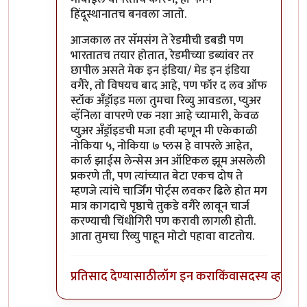
हिंदूस्थानातच बनवला जातो.
आजकाल तर सॅमसंग ते रेडमीची डबडी पण
भारतातच तयार होतात, रेडमीच्या डब्यांवर तर
छापील असते मेक इन इंडिया/ मेड इन इंडिया
वगैरे, तो विषयच बाद आहे, पण फॉर द लव ऑफ
स्टॉक अँड्रॉइड मला तुमचा रिव्यु आवडला, प्युअर
व्हॅनिला वापरणे एक नशा आहे च्यामारी, केवळ
प्युअर अँड्रॉइडची मजा हवी म्हणून मी एकेकाळी
नोकिया ५, नोकिया ७ प्लस हे वापरले आहेत,
कार्ल झाईस लेन्सेस अन ऑप्टिकल झूम असलेली
प्रकरणे ती, पण त्यांच्यात बेटा एकच दोष ते
म्हणजे त्यांचे चार्जिंग पोर्ट्स लवकर ढिले होत मग
मात्र कागदाचे पृष्ठाचे तुकडे वगैरे लावून चार्ज
करण्याची चिंधीगिरी पण करावी लागली होती.
आता तुमचा रिव्यु पाहून मोटो पहावा वाटतोय.
प्रतिसाद देण्यासाठी
लॉग इन करा
किंवा
सदस्य व्हा