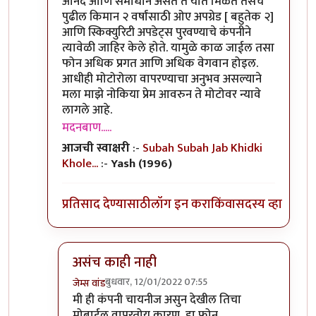
आनंद आणि समाधान असते ते यात मिळते तसेच
पुढील किमान २ वर्षांसाठी ओए अपग्रेड [ बहुतेक २]
आणि स्किक्युरिटी अपडेट्स पुरवण्याचे कंपनीने
त्यावेळी जाहिर केले होते. यामुळे काळ जाईल तसा
फोन अधिक प्रगत आणि अधिक वेगवान होइल.
आधीही मोटोरोला वापरण्याचा अनुभव असल्याने
मला माझे नोकिया प्रेम आवरुन ते मोटोवर न्यावे
लागले आहे.
मदनबाण.....
आजची स्वाक्षरी
:-
Subah Subah Jab Khidki
Khole...
:-
Yash (1996)
प्रतिसाद देण्यासाठी
लॉग इन करा
किंवा
सदस्य व्हा
असंच काही नाही
बुधवार, 12/01/2022 07:55
जेम्स वांड
In reply to
या फोन बद्दल तुमचा review काय
by
मदन
मी ही कंपनी चायनीज असुन देखील तिचा
मोबाईल वापरतोय कारण, हा फोन