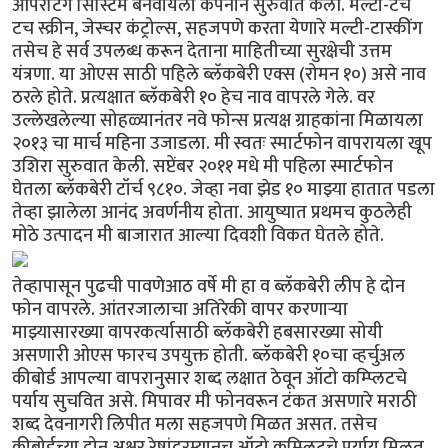
ऑपरेटिंग सिस्टिम बनवायला कंपनीने सुरुवात केली. मल्टी-टच
टच स्क्रीन, जेस्चर कंट्रोल्स, सहजपणे करता येणारे मल्टी-टास्कींग
तसेच हे सर्व उपलब्ध करून देताना माहितीच्या सुरक्षेची उत्तम
यंत्रणा. या ओएस साठी पहिले ब्लॅकबेरी एक्स (रोमन १०) असे नाव
ठरले होते. प्रत्यक्षात ब्लॅकबेरी १० हेच नाव वापरले गेले. वर
उल्लेखलेल्या सोहळ्यानंतर नवे फोन्स प्रत्यक्ष ग्राहकांना मिळायला
२०१३ चा मार्च महिना उजाडला. मी स्वतः स्मार्टफोन वापरायला खूप
उशिरा सुरुवात केली. सप्टेंबर २०११ मधे मी पहिला स्मार्टफोन
घेतला ब्लॅकबेरी टॉर्च ९८१०. जेव्हा नवा झेड १० माझ्या हातात पडला
तेव्हा झालेला आनंद अवर्णनीय होता. आयुष्यात प्रथमच कुठलेही
मोठे उत्पादन मी बाजारात आल्या दिवशी विकत घेतले होते.
तेव्हापासून पुढची पावणेआठ वर्षे मी हा व ब्लॅकबेरी लीप हे दोन
फोन वापरले. आंतरजालाचा अतिरेकी वापर करणार्‍या
माझ्यासारख्या वापरकर्त्यासाठी ब्लॅकबेरी हबसारख्या सोयी
असणारी ओएस फारच उपयुक्त होती. ब्लॅकबेरी १०चा व्हर्चुअल
कीबोर्ड आपल्या वापरानुसार शब्द लक्षात ठेवून ऑटो कम्प्लिटचे
पर्याय सुचवित असे. मिपावर मी फोनवरून टंकत असणारे मराठी
शब्द देवनागरी लिपीत मला सहजपणे मिळत असत. तसेच
कीबोर्डच्या दोन अक्षर रेषांदरम्यानच ऑटो कम्प्लिटचे पर्याय मिळत