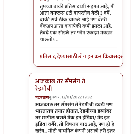
In reply to
माझ्याकडे वन प्लस फाईव्ह टी
by
सुबो
तुमच्या बाकी प्रतिसादाशी सहमत आहे, मी
आता वनप्लस ६टी वापरतोय गेली ३ वर्षे,
बा़की सर्व ठीक चालले आहे पण बॅटरी
बॅकअप आता बर्‍यापैकी कमी झाला आहे.
तेवढे एक सोडले तर फोन एकदम मक्खन
चालतोय..
प्रतिसाद देण्यासाठी
लॉग इन करा
किंवा
सदस्य व्हा
आजकाल तर सॅमसंग ते
रेडमीची
बुधवार, 12/01/2022 19:32
मदनबाण
In reply to
असंच काही नाही
by
जेम्स वांड
आजकाल तर सॅमसंग ते रेडमीची डबडी पण
भारतातच तयार होतात, रेडमीच्या डब्यांवर
तर छापील असते मेक इन इंडिया/ मेड इन
इंडिया वगैरे, तो विषयच बाद आहे, पण
हो हे
खरंय... मोटो चायनिज कंपनी असली तरी इतर