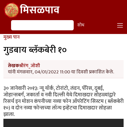
Skip to main content
मिसळपाव
शोध
शोध
मुख्य पान
गुडबाय ब्लॅकबेरी १०
लेखक
श्रीरंग_जोशी
यांनी मंगळवार, 04/01/2022 11:00 या दिवशी प्रकाशित केले.
३० जानेवारी २०१३: न्यू यॉर्क, टोरांटो, लंडन, पॅरिस, दुबई,
जोहान्सबर्ग, जकार्ता व नवी दिल्ली येथे दिमाखदार सोहळ्यांद्वारे
रिसर्च इन मोशन कंपनीच्या नव्या फोन ऑपरेटिंग सिस्टम ( ब्लॅकबेरी
१०) व दोन नव्या फोन्सच्या लॉन्च इव्हेंटचा दिमाखदार सोहळा
झाला.