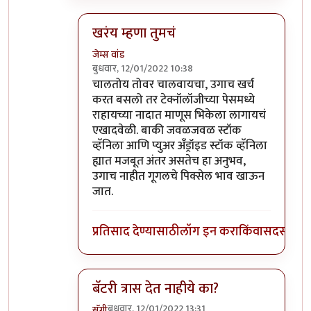
खरंय म्हणा तुमचं
जेम्स वांड
बुधवार, 12/01/2022 10:38
In reply to
माझ्याकडे वन प्लस फाईव्ह टी
by
सुबो
चालतोय तोवर चालवायचा, उगाच खर्च
करत बसलो तर टेक्नॉलॉजीच्या पेसमध्ये
राहायच्या नादात माणूस भिकेला लागायचं
एखादवेळी. बाकी जवळजवळ स्टॉक
व्हॅनिला आणि प्युअर अँड्रॉइड स्टॉक व्हॅनिला
ह्यात मजबूत अंतर असतेच हा अनुभव,
उगाच नाहीत गूगलचे पिक्सेल भाव खाऊन
जात.
प्रतिसाद देण्यासाठी
लॉग इन करा
किंवा
सदस्य व्हा
बॅटरी त्रास देत नाहीये का?
बुधवार, 12/01/2022 13:31
सॅगी