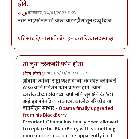
होते.
मंगळवार, 04/01/2022 11:23
कंजूस
नंतर आइफोनसाठी याला वाइटहौसातून डच्चू दिला.
प्रतिसाद देण्यासाठी
लॉग इन करा
किंवा
सदस्य व्हा
तो जुना ब्लॅकबेरी फोन होता
बुधवार, 05/01/2022 01:32
श्रीरंग_जोशी
In reply to
UsA मध्ये वाईट हाऊस हाच वापरत होते.
by
कंज
ओबामा त्यांच्या राष्ट्राध्यक्षपदाच्या काळात ब्लॅकबेरी
८८३० वर्ल्ड एडिशन फोन वापरत होते. त्यांना
कारकिर्दीच्या शेवटच्या वर्षी अति-सुरक्षिते केलेला
अ‍ॅन्ड्रॉइड फोन देण्यात आला. खालील परिच्छेद या
बातमीतून साभार -
Obama finally upgraded
from his BlackBerry
.
President Obama has finally been allowed
to replace his BlackBerry with something
more modern — but he apparently isn't