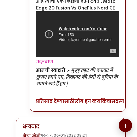
आहे त्यांचा एक व्हिडियो देउन ठेवतो. Moto
Edge 20 Fusion Vs OnePlus Nord CE
मदनबाण.....
आजची स्वाक्षरी
:-
मुस्कुराहट की बनावट में
छुपाए हमने गम, दिखावट की हंसी से दुनिया के
सामने खड़े हैं हम |
प्रतिसाद देण्यासाठी
लॉग इन करा
किंवा
सदस्य व्हा
↑
धन्यवाद
गुरुवार, 06/01/2022 09:24
श्रीरंग_जोशी