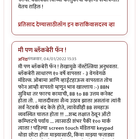
येतच राहिल !
प्रतिसाद देण्यासाठी
लॉग इन करा
किंवा
सदस्य व्हा
मी पण ब्लॅकबेरी फॅन !
मंगळवार, 04/01/2022 15:35
अनिंद्य
मी पण ब्लॅकबेरी फॅन ! लेखामुळे नॉस्टॅल्जिया अनुभवला.
ब्लॅकबेरी साधारण १० वर्षे वापरला - ३ वेगवेगळे
मॉडेल्स. ओबामा आणि व्हाईटहाऊस वापरतात तोच
फोन आम्ही वापरतो म्हणून भाव खाल्लाय :-) BBN
सुविधा तर फारच कामाची, BB to BB उत्तम कनेक्ट
होता तो. .. मालदीवला सैन्य उठाव झाला असतांना त्यांनी
सर्व नेटवर्क बंद केले होते, त्यावेळीही BB समहाऊ
व्यवस्थित चालत होता !!! ....शब्द लक्षात ठेवून ऑटो
कम्प्लिटचे पर्याय .... त्यासाठी शंभर पैकी १०० मार्क
त्याला ! पहिल्या screen touch मॉडेलचा keypad
थोडा छोटा होता माझ्यासाठी, किंवा माझ्या फताड्या