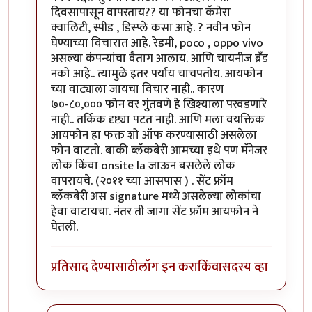
दिवसापासून वापरताय?? या फोनचा कॅमेरा
क्वालिटी, स्पीड , डिस्प्ले कसा आहे. ? नवीन फोन
घेण्याच्या विचारात आहे. रेडमी, poco , oppo vivo
असल्या कंपन्यांचा वैताग आलाय. आणि चायनीज ब्रँड
नको आहे.. त्यामुळे इतर पर्याय चाचपतोय. आयफोन
च्या वाट्याला जायचा विचार नाही.. कारण
७०-८०,००० फोन वर गुंतवणे हे खिश्याला परवडणारे
नाही.. तर्किक दृष्ट्या पटत नाही. आणि मला वयक्तिक
आयफोन हा फक्त शो ऑफ करण्यासाठी असलेला
फोन वाटतो. बाकी ब्लॅकबेरी आमच्या इथे पण मॅनेजर
लोक किंवा onsite la जाऊन बसलेले लोक
वापरायचे. (२०११ च्या आसपास ) . सेंट फ्रॉम
ब्लॅकबेरी अस signature मध्ये असलेल्या लोकांचा
हेवा वाटायचा. नंतर ती जागा सेंट फ्रॉम आयफोन ने
घेतली.
प्रतिसाद देण्यासाठी
लॉग इन करा
किंवा
सदस्य व्हा