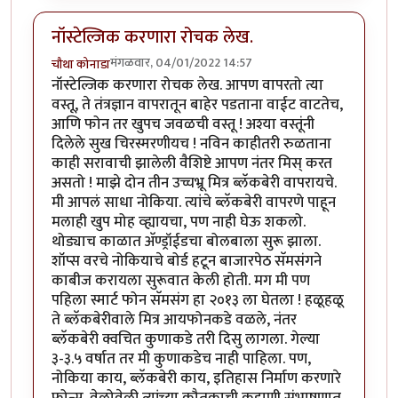
नॉस्टेल्जिक करणारा रोचक लेख.
मंगळवार, 04/01/2022 14:57
चौथा कोनाडा
नॉस्टेल्जिक करणारा रोचक लेख. आपण वापरतो त्या
वस्तू, ते तंत्रज्ञान वापरातून बाहेर पडताना वाईट वाटतेच,
आणि फोन तर खुपच जवळची वस्तू ! अश्या वस्तूंनी
दिलेले सुख चिरस्मरणीयच ! नविन काहीतरी रुळताना
काही सरावाची झालेली वैशिष्टे आपण नंतर मिस् करत
असतो ! माझे दोन तीन उच्चभ्रू मित्र ब्लॅकबेरी वापरायचे.
मी आपलं साधा नोकिया. त्यांचे ब्लॅकबेरी वापरणे पाहून
मलाही खुप मोह व्ह्यायचा, पण नाही घेऊ शकलो.
थोड्याच काळात अ‍ॅण्ड्रॉईडचा बोलबाला सुरू झाला.
शॉप्स वरचे नोकियाचे बोर्ड हटून बाजारपेठ सॅमसंगने
काबीज करायला सुरूवात केली होती. मग मी पण
पहिला स्मार्ट फोन सॅमसंग हा २०१३ ला घेतला ! हळूहळू
ते ब्लॅकबेरीवाले मित्र आयफोनकडे वळले, नंतर
ब्लॅकबेरी क्वचित कुणाकडे तरी दिसु लागला. गेल्या
३-३.५ वर्षात तर मी कुणाकडेच नाही पाहिला. पण,
नोकिया काय, ब्लॅकबेरी काय, इतिहास निर्माण करणारे
फोन्स. वेळोवेळी त्यांच्या कौतुकाची कहाणी संभाषणात