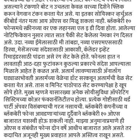
असल्याने टंकणारे बोट न उचलता केवळ वरच्या दिशेने फ्लिक
करून वेगवान टंकन करता येत असे. या इतका सोयिस्कर व्हर्चुअल
कीबोर्ड नंतर मला आय ओएस वर मिळू शकला नाही. ब्लॅकबेरी १०
फोन्समधे स्क्रीनच्या वर एक लहानसा एल इ डी दिवा होता. आलेल्या
नोटिफिकेशन नुसार त्यात सात पैकी सेट केलेला नेमका रंग दिसत
असे. उदा. नव्या ईमेलासाठी मी तांबडा, नव्या एसएमएससाठी
हिरवा, मेसेंजरच्या संदेशासाठी आकाशी, कॅलेंडर इव्हेंट
रिमाइंडरसाठी पांढरा असे रंग सेट केले होते. फोनला हात न
लावताही आठ-दहा फुटांवरून कुठल्या प्रकारचे संदेश आपल्याला
मिळाले आहेत हे कळत असे. अलार्म लावण्यासाठी अ‍ॅनालॉग
घड्याळाभोवती अलार्मच्या वेळेचा डॉट सरकवून अलार्मची वेळ सेट
करता येत असे. तास व मिनिट पाठोपाठ सेट करण्यापेक्षा हे खूप
सोपे होते. मुख्य म्हणजे यासारख्या अनेक सोयीसुविधा ऑपरेटिंग
सिस्टिमच्या कोअर फंक्शनॅलिटीतच होत्या. प्रत्येक गोष्टीसाठी थर्ड
पार्टी अ‍ॅपवर विसंबण्याची गरज नसायची. ब्लॅकबेरी कंपनीच्या व
ब्लॅकबेरी फोन्स आवडणार्‍यांच्या दुर्दैवाने ब्लॅकबेरी १० ओएस
बाजारात यशस्वी होऊ शकली नाही. माझ्या अनुमानाप्रमाणे ही
ओएस व संबंधीत फोन्स दोन वर्षे आधीच बाजारात आले असते तर
कदाचित अजूनही मुख्य प्रवाहात आपले अस्तित्व राखून असते.