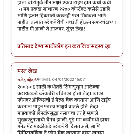
हाता-बोटांमुळे तीन अक्षरे एकत्र टाईप होत कधी कधी
:-) मग एकदा साधारण १२०० कॉन्टॅक्ट कसेसे उडाले
आणि हजार हिकमती करूनही परत मिळवता आले
नाहीत. तस्मात ब्लॅकबेरीची गच्छंती होऊन सफरचंदाच्या
पार्टीत मी आलो ते आजवर. सुंदर लेख !
प्रतिसाद देण्यासाठी
लॉग इन करा
किंवा
सदस्य व्हा
मस्त लेख
मंगळवार, 04/01/2022 16:07
राजेंद्र मेहेंदळे
२००५-०६ साली कधीतरी सिंगापुरहुन आलेल्या
क्लायंटकडे ब्लॅकबेरी बघितला होता तेव्हा त्याला
फोनवर ऑफिसची ई मेल्स चेक करताना आणि टाईप
करताना पाहुन फारच आश्चर्य वाटले होते. तेव्हा
माझ्याकडे लॅपटॉपसुद्धा नसायचा तर हे म्हणजे
सुखवस्तुपणाची चैनच झाली. पुढे मग कधीमधी हायर
मॅनेजमेंट मंडळींकडे ब्लॅकबेरी दिसत असे, आणि
मिनिटागणिक ते फोन चेक करताना बघुन त्यांच्या