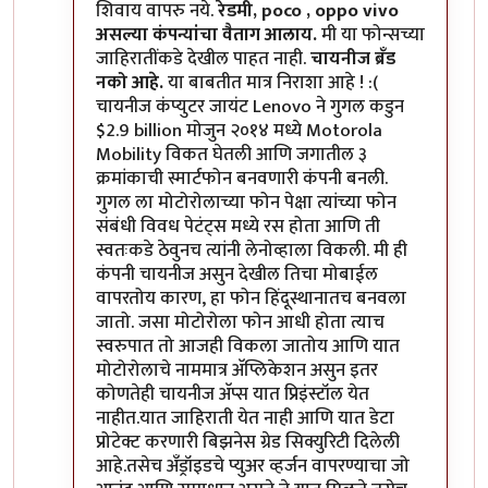
शिवाय वापरु नये.
रेडमी, poco , oppo vivo
असल्या कंपन्यांचा वैताग आलाय.
मी या फोन्सच्या
जाहिरातींकडे देखील पाहत नाही.
चायनीज ब्रँड
नको आहे.
या बाबतीत मात्र निराशा आहे ! :(
चायनीज कंप्युटर जायंट Lenovo ने गुगल कडुन
$2.9 billion मोजुन २०१४ मध्ये Motorola
Mobility विकत घेतली आणि जगातील ३
क्रमांकाची स्मार्टफोन बनवणारी कंपनी बनली.
गुगल ला मोटोरोलाच्या फोन पेक्षा त्यांच्या फोन
संबंधी विवध पेटंट्स मध्ये रस होता आणि ती
स्वतःकडे ठेवुनच त्यांनी लेनोव्हाला विकली. मी ही
कंपनी चायनीज असुन देखील तिचा मोबाईल
वापरतोय कारण, हा फोन हिंदूस्थानातच बनवला
जातो. जसा मोटोरोला फोन आधी होता त्याच
स्वरुपात तो आजही विकला जातोय आणि यात
मोटोरोलाचे नाममात्र अ‍ॅप्लिकेशन असुन इतर
कोणतेही चायनीज अ‍ॅप्स यात प्रिइंस्टॉल येत
नाहीत.यात जाहिराती येत नाही आणि यात डेटा
प्रोटेक्ट करणारी बिझनेस ग्रेड सिक्युरिटी दिलेली
आहे.तसेच अँड्रॉइडचे प्युअर व्हर्जन वापरण्याचा जो