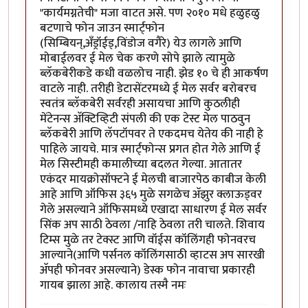
"कार्यमग्नतेची" मजा वाटत असे. पण २०१० मधे हळुहळु
बटणाचे फोन जाउन स्मार्ट्फोन
(सिम्बियन्,अँड्रॉईड्,विंडोज वगैरे) येउ लागले आणि
मोबाईलवर ई मेल चेक करणे सोपे झाले त्यामुळे
ब्लॅकबेरीकडे कधी वळलोच नाही. झेड १० चे ही आकर्षण
वाटले नाही. तरीही डेटासेंटरमध्ये ई मेल सर्वर बरोबरच
स्वतंत्र ब्लॅकबेरी सर्वरही असायचा आणि कुठलीही
मेंटेनन्स अ‍ॅक्टिव्हिटी संपली की एक टेस्ट मेल पाठवुन
ब्लॅकबेरी आणि लॅपटॉपवर ते एकदमच येतेय की नाही हे
पाहिले जायचे. मात्र स्मार्ट्फोन्स प्रगत होत गेले आणि ई
मेल सिस्टीमही कमालीच्या बदलत गेल्या. आतातर
एकंदर मायक्रोसॉफ्टने ई मेलची बाजारपेठ काबीज केली
आहे आणि ऑफिस ३६५ मुळे सगळेच अ‍ॅझुर क्लाऊड्वर
गेले असल्याने ऑफिसमध्ये एखादा साधारण ई मेल सर्वर
सिंक अप साठी ठेवला /नाहि ठेवला तरी चालते. शिवाय
टिम्स मुळे तर टेक्स्ट आणि वॉईस कॉलिंगही फोनवरच
आल्याने(आणि पर्सनल कॉलिंगसाठी व्हाटस अप सारखी
अ‍ॅपही फोनवर असल्याने) डेस्क फोन नावाचा प्रकारही
गायब झाला आहे. कालाय तस्मै नमः