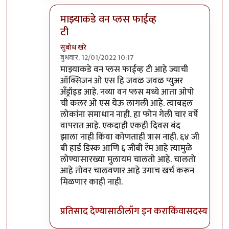
माझ्याकडे वन प्लस फाईव्ह
टी
सुबोध खरे
बुधवार, 12/01/2022 10:17
In reply to
असंच काही नाही
by
जेम्स वांड
माझ्याकडे वन प्लस फाईव्ह टी आहे ज्याची
ऑक्सिजन ओ एस हि जवळ जवळ प्युअर
अँड्रॉइड आहे. नव्या वन प्लस मध्ये आता ओपो
ची कलर ओ एस येऊ लागली आहे. त्याबद्दल
लोकांना समाधान नाही. हा फोन गेली चार वर्षे
वापरात आहे. एकदाही एकही दिवस बंद
झाला नाही किंवा कोणताही त्रास नाही. ६४ जी
बी हार्ड डिस्क आणि ६ जीबी रॅम आहे त्यामुळे
लोण्यासारख्या मुलायम चालतो आहे. चालतो
आहे तोवर चालवणार आहे उगाच खर्च करून
मिळणार काही नाही.
प्रतिसाद देण्यासाठी
लॉग इन करा
किंवा
सदस्य व्हा