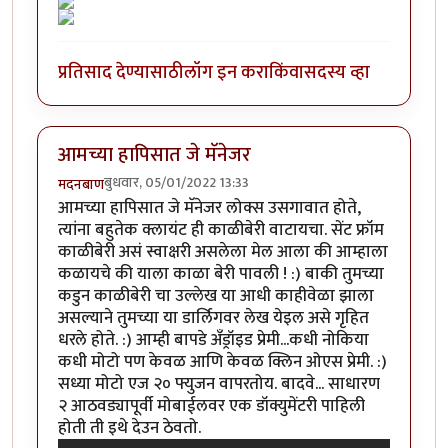
प्रतिसाद देण्यासाठी
लॉग इन करा
किंवा
सदस्य व्हा
आमच्या हापिसात जे मॅनेजर
बुधवार, 05/01/2022 13:33
मदनबाण
आमच्या हापिसात जे मॅनेजर लोक्स उसगावात होते,
त्यांना बहुतेक क्लायंट ही काळीबेरी वाटायचा. सेंट फ्रॉम
काळीबेरी असं स्वाक्षरी असलेला मेल आला की आम्हाला
कळायचे की याला काळा बेरी पावली ! :) बाकी तुमच्या
कडुन काळीबेरी चा उल्लेख या आधी काहीवेळा झाला
असल्याने तुमच्या या डार्लिगवर लेख येइल असे गृहित
धरले होते. :) आम्ही बापडे अँड्रॉइड प्रेमी...कधी नोकिया
कधी मोटो पण केवळ आणि केवळ क्लिन ओएस प्रेमी. :)
सध्या मोटो एज २० फ्युजन वापरतोय. बादवे... साधारण
२ आठवड्यापूर्वी मोबाईलवर एक डॉक्युमेंटरी पाहिली
होती ती इथे देउन ठेवतो.