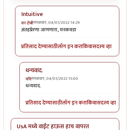
Intuitive
मंगळवार, 04/01/2022 14:29
सर टोबी
In reply to
गेले ते दिवस. राहिल्या त्या
by
गवि
अंतहप्रेरणा जाणणारा, मनकवडा
प्रतिसाद देण्यासाठी
लॉग इन करा
किंवा
सदस्य व्हा
धन्यवाद.
मंगळवार, 04/01/2022 15:00
गवि
In reply to
Intuitive
by
सर टोबी
धन्यवाद.
प्रतिसाद देण्यासाठी
लॉग इन करा
किंवा
सदस्य व्हा
UsA मध्ये वाईट हाऊस हाच वापरत