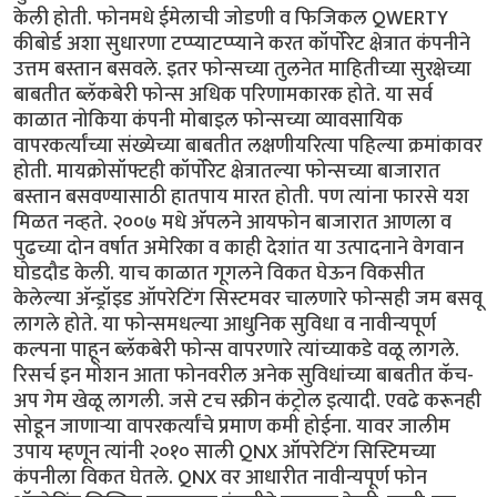
केली होती. फोनमधे ईमेलाची जोडणी व फिजिकल QWERTY
कीबोर्ड अशा सुधारणा टप्प्याटप्प्याने करत कॉर्पोरेट क्षेत्रात कंपनीने
उत्तम बस्तान बसवले. इतर फोन्सच्या तुलनेत माहितीच्या सुरक्षेच्या
बाबतीत ब्लॅकबेरी फोन्स अधिक परिणामकारक होते. या सर्व
काळात नोकिया कंपनी मोबाइल फोन्सच्या व्यावसायिक
वापरकर्त्यांच्या संख्येच्या बाबतीत लक्षणीयरित्या पहिल्या क्रमांकावर
होती. मायक्रोसॉफ्टही कॉर्पोरेट क्षेत्रातल्या फोन्सच्या बाजारात
बस्तान बसवण्यासाठी हातपाय मारत होती. पण त्यांना फारसे यश
मिळत नव्हते. २००७ मधे अ‍ॅपलने आयफोन बाजारात आणला व
पुढच्या दोन वर्षात अमेरिका व काही देशांत या उत्पादनाने वेगवान
घोडदौड केली. याच काळात गूगलने विकत घेऊन विकसीत
केलेल्या अ‍ॅन्ड्रॉइड ऑपरेटिंग सिस्टमवर चालणारे फोन्सही जम बसवू
लागले होते. या फोन्समधल्या आधुनिक सुविधा व नावीन्यपूर्ण
कल्पना पाहून ब्लॅकबेरी फोन्स वापरणारे त्यांच्याकडे वळू लागले.
रिसर्च इन मोशन आता फोनवरील अनेक सुविधांच्या बाबतीत कॅच-
अप गेम खेळू लागली. जसे टच स्क्रीन कंट्रोल इत्यादी. एवढे करूनही
सोडून जाणार्‍या वापरकर्त्यांचे प्रमाण कमी होईना. यावर जालीम
उपाय म्हणून त्यांनी २०१० साली QNX ऑपरेटिंग सिस्टिमच्या
कंपनीला विकत घेतले. QNX वर आधारीत नावीन्यपूर्ण फोन