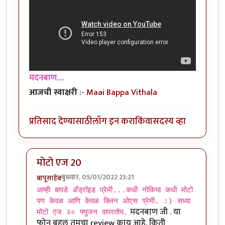
मदनबाण.....
आजची स्वाक्षरी
:-
Maai Bappa Vithala
प्रतिसाद देण्यासाठी
लॉग इन करा
किंवा
सदस्य व्हा
मोटो एज 20
बुधवार, 05/01/2022 23:21
बापूसाहेब
In reply to
आमच्या हापिसात जे मॅनेजर
by
मदनबाण
आम्ही बापडे अँड्रॉइड प्रेमी...कधी नोकिया कधी मोटो
पण केवळ आणि केवळ क्लिन ओएस प्रेमी. :) सध्या
मदनबाण जी . या
मोटो एज २० फ्युजन वापरतोय.
फोन बद्दल तुमचा review काय आहे. किती