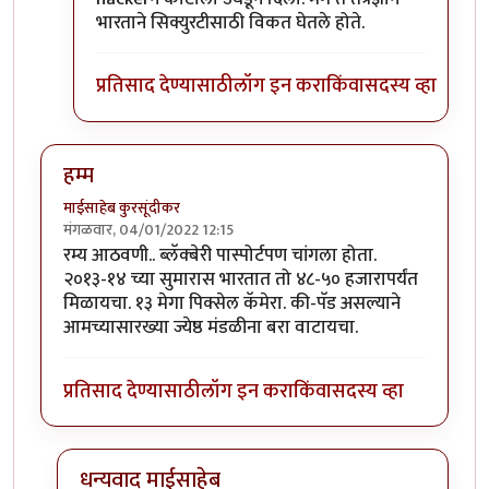
भारताने सिक्युरटीसाठी विकत घेतले होते.
प्रतिसाद देण्यासाठी
लॉग इन करा
किंवा
सदस्य व्हा
हम्म
माईसाहेब कुरसूंदीकर
मंगळवार, 04/01/2022 12:15
रम्य आठवणी.. ब्लॅक्बेरी पास्पोर्टपण चांगला होता.
२०१३-१४ च्या सुमारास भारतात तो ४८-५० हजारापर्यंत
मिळायचा. १३ मेगा पिक्सेल कॅमेरा. की-पॅड असल्याने
आमच्यासारख्या ज्येष्ठ मंडळीना बरा वाटायचा.
प्रतिसाद देण्यासाठी
लॉग इन करा
किंवा
सदस्य व्हा
धन्यवाद माईसाहेब