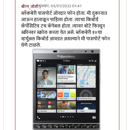
बुधवार, 05/01/2022 01:41
श्रीरंग_जोशी
In reply to
हम्म
by
माईसाहेब कुरसूंदीकर
ब्लॅकबेरी पासपोर्ट जोरदार फोन होता. मी दुकानात
जाऊन हाताळून पाहिला होता. त्याचा किबोर्ड
कॅपॅसिटिव टच कॅपेबल होता. त्यावर बोटे फिरवून
स्क्रीनवर स्क्रोल करता येत असे. ब्लॅकबेरी १०चा
व्हर्चुअल किबोर्ड आवडत असल्याने मी पासपोर्ट फोन
घेणे टाळले.