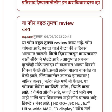
प्रतिसाद देण्यासाठी
लॉग इन करा
किंवा
सदस्य व्हा
या फोन बद्दल तुमचा review
काय
गुरुवार, 06/01/2022 20:45
मदनबाण
In reply to
मोटो एज 20
by
बापूसाहेब
या फोन बद्दल तुमचा review काय आहे.
फोन
चांगला आहे, एकदा चार्ज केला की २ दिवस
आरामात चालतो.
किती दिवसापासून वापरताय??
वरती श्रीरंग ने म्हंटले आहे :- आयुष्यात प्रथमच
कुठलेही मोठे उत्पादन मी बाजारात आल्या दिवशी
विकत घेतले होते. अगदी असेच माझ्या बाबतीत या
वेळी झाले, फ्लिपकार्टवर उपलब्ध झाल्यावर [
सप्टेंबर २०२१ ] फ्लॅश सेल मध्ये मी घेतला.
या
फोनचा कॅमेरा क्वालिटी, स्पीड , डिस्प्ले कसा
आहे. ?
कॅमेरा ओक्के आहे, म्हणजे लयं भारी पण
नाही आणि फार भिकारपण नाही.स्पीड चांगला आहे.
डिस्प्ले १ नंबर आहे. [ HDR10+ ,90 Hz , 6.7”
Ultra-wide AMOLED display ] स्क्रॅच गार्ड