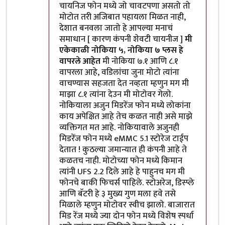
चायनिज फोन मध्ये जो चावटपणा असतो तो
मोटोत तरी अजिबात पहायला मिळत नाही,
देशात बनवला जातो हे आपल्या मनाचं
समाधान [ कारण कंपनी शेवटी चायनीज ]
मी
एकेकाळी नोकिया ५, नोकिया ७ प्लस हे
वापरले आहेत
मी नोकिया ७.१ आणि ८.१
वापरला आहे, वडिलांचा जुना मोटो त्यांना
वाचण्यास सहजता देत नव्हता म्हणुन मग मी
माझा ८.१ त्यांना देउन मी मोटोवर गेलो.
नोकियाला अजुन मिडरेंज फोन मध्ये लोकांना
काय अपेक्षित आहे तेच कळत नाही असे माझे
व्यक्तिगत मत आहे. नोकियावाले अजुनही
मिडरेंज फोन मध्ये eMMC 5.1 स्टोरेज टाईप
देतात ! कुठल्या जमान्यात ही कंपनी आहे ते
कळतच नाही. मोटोच्या फोन मध्ये किमान
त्यांनी UFS 2.2 दिले आहे हे पाहुनच मग मी
फोनचे बाकी फिचर्स पाहिले. स्टोअरेज, डिस्प्ले
आणि बॅटरी हे ३ मुख्य गुण मला हवे तसे
मिळाले म्हणुन मोटोवर स्वीच झालो. बाजारात
मिड रेंज मध्ये ज्या दोन फोन मध्ये विशेष स्पर्धा