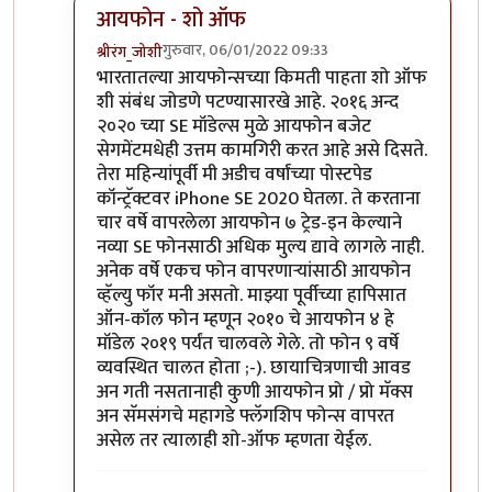
आयफोन - शो ऑफ
गुरुवार, 06/01/2022 09:33
श्रीरंग_जोशी
In reply to
मोटो एज 20
by
बापूसाहेब
भारतातल्या आयफोन्सच्या किमती पाहता शो ऑफ
शी संबंध जोडणे पटण्यासारखे आहे. २०१६ अन्द
२०२० च्या SE मॉडेल्स मुळे आयफोन बजेट
सेगमेंटमधेही उत्तम कामगिरी करत आहे असे दिसते.
तेरा महिन्यांपूर्वी मी अडीच वर्षांच्या पोस्टपेड
कॉन्ट्रॅक्टवर iPhone SE 2020 घेतला. ते करताना
चार वर्षे वापरलेला आयफोन ७ ट्रेड-इन केल्याने
नव्या SE फोनसाठी अधिक मुल्य द्यावे लागले नाही.
अनेक वर्षे एकच फोन वापरणार्‍यांसाठी आयफोन
व्हॅल्यु फॉर मनी असतो. माझ्या पूर्वीच्या हापिसात
ऑन-कॉल फोन म्हणून २०१० चे आयफोन ४ हे
मॉडेल २०१९ पर्यंत चालवले गेले. तो फोन ९ वर्षे
व्यवस्थित चालत होता ;-). छायाचित्रणाची आवड
अन गती नसतानाही कुणी आयफोन प्रो / प्रो मॅक्स
अन सॅमसंगचे महागडे फ्लॅगशिप फोन्स वापरत
असेल तर त्यालाही शो-ऑफ म्हणता येईल.