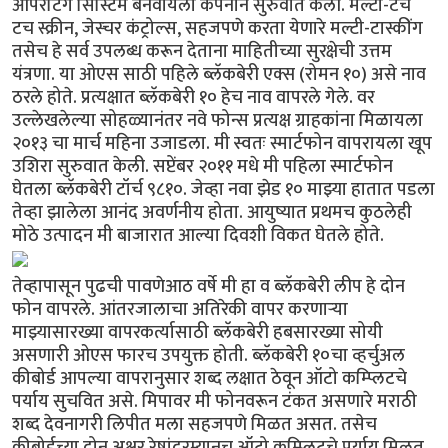
ऑपरेटिंग सिस्टिम बनवायला कंपनीने सुरुवात केली. मल्टी-टच
टच स्क्रीन, जेस्चर कंट्रोल्स, सहजपणे करता येणारे मल्टी-टास्कींग
तसेच हे सर्व उपलब्ध करून देताना माहितीच्या सुरक्षेची उत्तम
यंत्रणा. या ओएस साठी पहिले ब्लॅकबेरी एक्स (रोमन १०) असे नाव
ठरले होते. प्रत्यक्षात ब्लॅकबेरी १० हेच नाव वापरले गेले. वर
उल्लेखलेल्या सोहळ्यानंतर नवे फोन्स प्रत्यक्ष ग्राहकांना मिळायला
२०१३ चा मार्च महिना उजाडला. मी स्वतः स्मार्टफोन वापरायला खूप
उशिरा सुरुवात केली. सप्टेंबर २०११ मधे मी पहिला स्मार्टफोन
घेतला ब्लॅकबेरी टॉर्च ९८१०. जेव्हा नवा झेड १० माझ्या हातात पडला
तेव्हा झालेला आनंद अवर्णनीय होता. आयुष्यात प्रथमच कुठलेही
मोठे उत्पादन मी बाजारात आल्या दिवशी विकत घेतले होते.
तेव्हापासून पुढची पावणेआठ वर्षे मी हा व ब्लॅकबेरी लीप हे दोन
फोन वापरले. आंतरजालाचा अतिरेकी वापर करणार्‍या
माझ्यासारख्या वापरकर्त्यासाठी ब्लॅकबेरी हबसारख्या सोयी
असणारी ओएस फारच उपयुक्त होती. ब्लॅकबेरी १०चा व्हर्चुअल
कीबोर्ड आपल्या वापरानुसार शब्द लक्षात ठेवून ऑटो कम्प्लिटचे
पर्याय सुचवित असे. मिपावर मी फोनवरून टंकत असणारे मराठी
शब्द देवनागरी लिपीत मला सहजपणे मिळत असत. तसेच
कीबोर्डच्या दोन अक्षर रेषांदरम्यानच ऑटो कम्प्लिटचे पर्याय मिळत