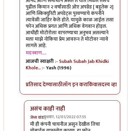
आनंद आणि समाधान असते ते यात मिळते तसेच
पुढील किमान २ वर्षांसाठी ओए अपग्रेड [ बहुतेक २]
आणि स्किक्युरिटी अपडेट्स पुरवण्याचे कंपनीने
त्यावेळी जाहिर केले होते. यामुळे काळ जाईल तसा
फोन अधिक प्रगत आणि अधिक वेगवान होइल.
आधीही मोटोरोला वापरण्याचा अनुभव असल्याने
मला माझे नोकिया प्रेम आवरुन ते मोटोवर न्यावे
लागले आहे.
मदनबाण.....
आजची स्वाक्षरी
:-
Subah Subah Jab Khidki
Khole...
:-
Yash (1996)
प्रतिसाद देण्यासाठी
लॉग इन करा
किंवा
सदस्य व्हा
असंच काही नाही
बुधवार, 12/01/2022 07:55
जेम्स वांड
In reply to
या फोन बद्दल तुमचा review काय
by
मदन
मी ही कंपनी चायनीज असुन देखील तिचा
मोबाईल वापरतोय कारण, हा फोन