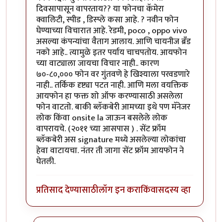
दिवसापासून वापरताय?? या फोनचा कॅमेरा
क्वालिटी, स्पीड , डिस्प्ले कसा आहे. ? नवीन फोन
घेण्याच्या विचारात आहे. रेडमी, poco , oppo vivo
असल्या कंपन्यांचा वैताग आलाय. आणि चायनीज ब्रँड
नको आहे.. त्यामुळे इतर पर्याय चाचपतोय. आयफोन
च्या वाट्याला जायचा विचार नाही.. कारण
७०-८०,००० फोन वर गुंतवणे हे खिश्याला परवडणारे
नाही.. तर्किक दृष्ट्या पटत नाही. आणि मला वयक्तिक
आयफोन हा फक्त शो ऑफ करण्यासाठी असलेला
फोन वाटतो. बाकी ब्लॅकबेरी आमच्या इथे पण मॅनेजर
लोक किंवा onsite la जाऊन बसलेले लोक
वापरायचे. (२०११ च्या आसपास ) . सेंट फ्रॉम
ब्लॅकबेरी अस signature मध्ये असलेल्या लोकांचा
हेवा वाटायचा. नंतर ती जागा सेंट फ्रॉम आयफोन ने
घेतली.
प्रतिसाद देण्यासाठी
लॉग इन करा
किंवा
सदस्य व्हा