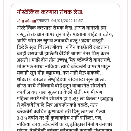
नॉस्टेल्जिक करणारा रोचक लेख.
मंगळवार, 04/01/2022 14:57
चौथा कोनाडा
नॉस्टेल्जिक करणारा रोचक लेख. आपण वापरतो त्या
वस्तू, ते तंत्रज्ञान वापरातून बाहेर पडताना वाईट वाटतेच,
आणि फोन तर खुपच जवळची वस्तू ! अश्या वस्तूंनी
दिलेले सुख चिरस्मरणीयच ! नविन काहीतरी रुळताना
काही सरावाची झालेली वैशिष्टे आपण नंतर मिस् करत
असतो ! माझे दोन तीन उच्चभ्रू मित्र ब्लॅकबेरी वापरायचे.
मी आपलं साधा नोकिया. त्यांचे ब्लॅकबेरी वापरणे पाहून
मलाही खुप मोह व्ह्यायचा, पण नाही घेऊ शकलो.
थोड्याच काळात अ‍ॅण्ड्रॉईडचा बोलबाला सुरू झाला.
शॉप्स वरचे नोकियाचे बोर्ड हटून बाजारपेठ सॅमसंगने
काबीज करायला सुरूवात केली होती. मग मी पण
पहिला स्मार्ट फोन सॅमसंग हा २०१३ ला घेतला ! हळूहळू
ते ब्लॅकबेरीवाले मित्र आयफोनकडे वळले, नंतर
ब्लॅकबेरी क्वचित कुणाकडे तरी दिसु लागला. गेल्या
३-३.५ वर्षात तर मी कुणाकडेच नाही पाहिला. पण,
नोकिया काय, ब्लॅकबेरी काय, इतिहास निर्माण करणारे
फोन्स. वेळोवेळी त्यांच्या कौतुकाची कहाणी संभाषणात