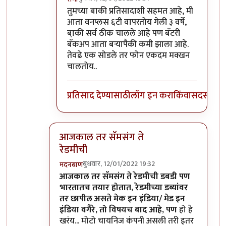
In reply to
माझ्याकडे वन प्लस फाईव्ह टी
by
सुबो
तुमच्या बाकी प्रतिसादाशी सहमत आहे, मी
आता वनप्लस ६टी वापरतोय गेली ३ वर्षे,
बा़की सर्व ठीक चालले आहे पण बॅटरी
बॅकअप आता बर्‍यापैकी कमी झाला आहे.
तेवढे एक सोडले तर फोन एकदम मक्खन
चालतोय..
प्रतिसाद देण्यासाठी
लॉग इन करा
किंवा
सदस्य व्हा
आजकाल तर सॅमसंग ते
रेडमीची
बुधवार, 12/01/2022 19:32
मदनबाण
In reply to
असंच काही नाही
by
जेम्स वांड
आजकाल तर सॅमसंग ते रेडमीची डबडी पण
भारतातच तयार होतात, रेडमीच्या डब्यांवर
तर छापील असते मेक इन इंडिया/ मेड इन
इंडिया वगैरे, तो विषयच बाद आहे, पण
हो हे
खरंय... मोटो चायनिज कंपनी असली तरी इतर