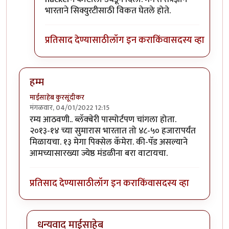
भारताने सिक्युरटीसाठी विकत घेतले होते.
प्रतिसाद देण्यासाठी
लॉग इन करा
किंवा
सदस्य व्हा
हम्म
माईसाहेब कुरसूंदीकर
मंगळवार, 04/01/2022 12:15
रम्य आठवणी.. ब्लॅक्बेरी पास्पोर्टपण चांगला होता.
२०१३-१४ च्या सुमारास भारतात तो ४८-५० हजारापर्यंत
मिळायचा. १३ मेगा पिक्सेल कॅमेरा. की-पॅड असल्याने
आमच्यासारख्या ज्येष्ठ मंडळीना बरा वाटायचा.
प्रतिसाद देण्यासाठी
लॉग इन करा
किंवा
सदस्य व्हा
धन्यवाद माईसाहेब