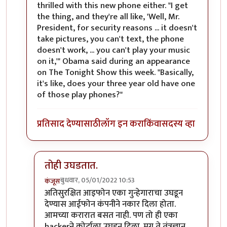
thrilled with this new phone either. "I get
the thing, and they're all like, 'Well, Mr.
President, for security reasons ... it doesn't
take pictures, you can't text, the phone
doesn't work, ... you can't play your music
on it,'" Obama said during an appearance
on The Tonight Show this week. "Basically,
it's like, does your three year old have one
of those play phones?"
प्रतिसाद देण्यासाठी
लॉग इन करा
किंवा
सदस्य व्हा
तोही उघडतात.
बुधवार, 05/01/2022 10:53
कंजूस
In reply to
तो जुना ब्लॅकबेरी फोन होता
by
श्रीरंग_जोशी
अतिसुरक्षित आइफोन एका गुन्हेगाराचा उघडून
देण्यास आईफोन कंपनीने नकार दिला होता.
आमच्या करारात बसत नाही. पण तो ही एका
hackerने कोर्टाला उघडून दिला. मग ते तंत्रज्ञान