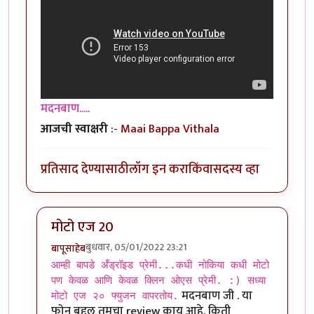
मदनबाण.....
आजची स्वाक्षरी
:-
Maai Bappa Vithala
प्रतिसाद देण्यासाठी
लॉग इन करा
किंवा
सदस्य व्हा
मोटो एज 20
बुधवार, 05/01/2022 23:21
बापूसाहेब
In reply to
आमच्या हापिसात जे मॅनेजर
by
मदनबाण
आम्ही बापडे अँड्रॉइड प्रेमी...कधी नोकिया कधी मोटो
पण केवळ आणि केवळ क्लिन ओएस प्रेमी. :) सध्या
मदनबाण जी . या
मोटो एज २० फ्युजन वापरतोय.
फोन बद्दल तुमचा review काय आहे. किती