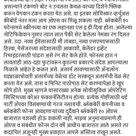
असल्याने टंकणारे बोट न उचलता केवळ वरच्या दिशेने फ्लिक
करून वेगवान टंकन करता येत असे. या इतका सोयिस्कर व्हर्चुअल
कीबोर्ड नंतर मला आय ओएस वर मिळू शकला नाही. ब्लॅकबेरी १०
फोन्समधे स्क्रीनच्या वर एक लहानसा एल इ डी दिवा होता. आलेल्या
नोटिफिकेशन नुसार त्यात सात पैकी सेट केलेला नेमका रंग दिसत
असे. उदा. नव्या ईमेलासाठी मी तांबडा, नव्या एसएमएससाठी
हिरवा, मेसेंजरच्या संदेशासाठी आकाशी, कॅलेंडर इव्हेंट
रिमाइंडरसाठी पांढरा असे रंग सेट केले होते. फोनला हात न
लावताही आठ-दहा फुटांवरून कुठल्या प्रकारचे संदेश आपल्याला
मिळाले आहेत हे कळत असे. अलार्म लावण्यासाठी अ‍ॅनालॉग
घड्याळाभोवती अलार्मच्या वेळेचा डॉट सरकवून अलार्मची वेळ सेट
करता येत असे. तास व मिनिट पाठोपाठ सेट करण्यापेक्षा हे खूप
सोपे होते. मुख्य म्हणजे यासारख्या अनेक सोयीसुविधा ऑपरेटिंग
सिस्टिमच्या कोअर फंक्शनॅलिटीतच होत्या. प्रत्येक गोष्टीसाठी थर्ड
पार्टी अ‍ॅपवर विसंबण्याची गरज नसायची. ब्लॅकबेरी कंपनीच्या व
ब्लॅकबेरी फोन्स आवडणार्‍यांच्या दुर्दैवाने ब्लॅकबेरी १० ओएस
बाजारात यशस्वी होऊ शकली नाही. माझ्या अनुमानाप्रमाणे ही
ओएस व संबंधीत फोन्स दोन वर्षे आधीच बाजारात आले असते तर
कदाचित अजूनही मुख्य प्रवाहात आपले अस्तित्व राखून असते.