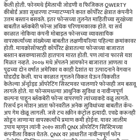
केली होती. फोनमधे ईमेलाची जोडणी व फिजिकल QWERTY
कीबोर्ड अशा सुधारणा टप्प्याटप्प्याने करत कॉर्पोरेट क्षेत्रात कंपनीने
उत्तम बस्तान बसवले. इतर फोन्सच्या तुलनेत माहितीच्या सुरक्षेच्या
बाबतीत ब्लॅकबेरी फोन्स अधिक परिणामकारक होते. या सर्व
काळात नोकिया कंपनी मोबाइल फोन्सच्या व्यावसायिक
वापरकर्त्यांच्या संख्येच्या बाबतीत लक्षणीयरित्या पहिल्या क्रमांकावर
होती. मायक्रोसॉफ्टही कॉर्पोरेट क्षेत्रातल्या फोन्सच्या बाजारात
बस्तान बसवण्यासाठी हातपाय मारत होती. पण त्यांना फारसे यश
मिळत नव्हते. २००७ मधे अ‍ॅपलने आयफोन बाजारात आणला व
पुढच्या दोन वर्षात अमेरिका व काही देशांत या उत्पादनाने वेगवान
घोडदौड केली. याच काळात गूगलने विकत घेऊन विकसीत
केलेल्या अ‍ॅन्ड्रॉइड ऑपरेटिंग सिस्टमवर चालणारे फोन्सही जम बसवू
लागले होते. या फोन्समधल्या आधुनिक सुविधा व नावीन्यपूर्ण
कल्पना पाहून ब्लॅकबेरी फोन्स वापरणारे त्यांच्याकडे वळू लागले.
रिसर्च इन मोशन आता फोनवरील अनेक सुविधांच्या बाबतीत कॅच-
अप गेम खेळू लागली. जसे टच स्क्रीन कंट्रोल इत्यादी. एवढे करूनही
सोडून जाणार्‍या वापरकर्त्यांचे प्रमाण कमी होईना. यावर जालीम
उपाय म्हणून त्यांनी २०१० साली QNX ऑपरेटिंग सिस्टिमच्या
कंपनीला विकत घेतले. QNX वर आधारीत नावीन्यपूर्ण फोन