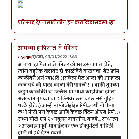
प्रतिसाद देण्यासाठी
लॉग इन करा
किंवा
सदस्य व्हा
आमच्या हापिसात जे मॅनेजर
बुधवार, 05/01/2022 13:33
मदनबाण
आमच्या हापिसात जे मॅनेजर लोक्स उसगावात होते,
त्यांना बहुतेक क्लायंट ही काळीबेरी वाटायचा. सेंट फ्रॉम
काळीबेरी असं स्वाक्षरी असलेला मेल आला की आम्हाला
कळायचे की याला काळा बेरी पावली ! :) बाकी तुमच्या
कडुन काळीबेरी चा उल्लेख या आधी काहीवेळा झाला
असल्याने तुमच्या या डार्लिगवर लेख येइल असे गृहित
धरले होते. :) आम्ही बापडे अँड्रॉइड प्रेमी...कधी नोकिया
कधी मोटो पण केवळ आणि केवळ क्लिन ओएस प्रेमी. :)
सध्या मोटो एज २० फ्युजन वापरतोय. बादवे... साधारण
२ आठवड्यापूर्वी मोबाईलवर एक डॉक्युमेंटरी पाहिली
होती ती इथे देउन ठेवतो.