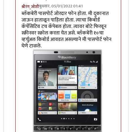
बुधवार, 05/01/2022 01:41
श्रीरंग_जोशी
In reply to
हम्म
by
माईसाहेब कुरसूंदीकर
ब्लॅकबेरी पासपोर्ट जोरदार फोन होता. मी दुकानात
जाऊन हाताळून पाहिला होता. त्याचा किबोर्ड
कॅपॅसिटिव टच कॅपेबल होता. त्यावर बोटे फिरवून
स्क्रीनवर स्क्रोल करता येत असे. ब्लॅकबेरी १०चा
व्हर्चुअल किबोर्ड आवडत असल्याने मी पासपोर्ट फोन
घेणे टाळले.