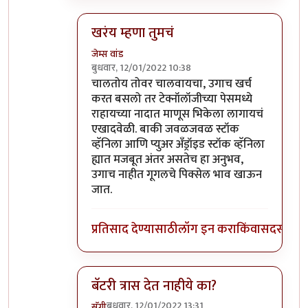
खरंय म्हणा तुमचं
जेम्स वांड
बुधवार, 12/01/2022 10:38
In reply to
माझ्याकडे वन प्लस फाईव्ह टी
by
सुबो
चालतोय तोवर चालवायचा, उगाच खर्च
करत बसलो तर टेक्नॉलॉजीच्या पेसमध्ये
राहायच्या नादात माणूस भिकेला लागायचं
एखादवेळी. बाकी जवळजवळ स्टॉक
व्हॅनिला आणि प्युअर अँड्रॉइड स्टॉक व्हॅनिला
ह्यात मजबूत अंतर असतेच हा अनुभव,
उगाच नाहीत गूगलचे पिक्सेल भाव खाऊन
जात.
प्रतिसाद देण्यासाठी
लॉग इन करा
किंवा
सदस्य व्हा
बॅटरी त्रास देत नाहीये का?
बुधवार, 12/01/2022 13:31
सॅगी