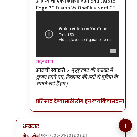
आहे त्यांचा एक व्हिडियो देउन ठेवतो. Moto
Edge 20 Fusion Vs OnePlus Nord CE
मदनबाण.....
आजची स्वाक्षरी
:-
मुस्कुराहट की बनावट में
छुपाए हमने गम, दिखावट की हंसी से दुनिया के
सामने खड़े हैं हम |
प्रतिसाद देण्यासाठी
लॉग इन करा
किंवा
सदस्य व्हा
↑
धन्यवाद
गुरुवार, 06/01/2022 09:24
श्रीरंग_जोशी