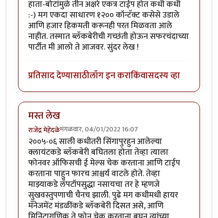
हाता-बोटांमुळे तीन अक्षरे एकत्र टाईप होत कधी कधी
:-) मग एकदा साधारण १२०० कॉन्टॅक्ट कसेसे उडाले
आणि हजार हिकमती करूनही परत मिळवता आले
नाहीत. तस्मात ब्लॅकबेरीची गच्छंती होऊन सफरचंदाच्या
पार्टीत मी आलो ते आजवर. सुंदर लेख !
प्रतिसाद देण्यासाठी
लॉग इन करा
किंवा
सदस्य व्हा
मस्त लेख
मंगळवार, 04/01/2022 16:07
राजेंद्र मेहेंदळे
२००५-०६ साली कधीतरी सिंगापुरहुन आलेल्या
क्लायंटकडे ब्लॅकबेरी बघितला होता तेव्हा त्याला
फोनवर ऑफिसची ई मेल्स चेक करताना आणि टाईप
करताना पाहुन फारच आश्चर्य वाटले होते. तेव्हा
माझ्याकडे लॅपटॉपसुद्धा नसायचा तर हे म्हणजे
सुखवस्तुपणाची चैनच झाली. पुढे मग कधीमधी हायर
मॅनेजमेंट मंडळींकडे ब्लॅकबेरी दिसत असे, आणि
मिनिटागणिक ते फोन चेक करताना बघुन त्यांच्या