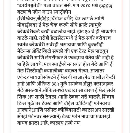
"कार्यमग्नतेची" मजा वाटत असे. पण २०१० मधे हळुहळु
बटणाचे फोन जाउन स्मार्ट्फोन
(सिम्बियन्,अँड्रॉईड्,विंडोज वगैरे) येउ लागले आणि
मोबाईलवर ई मेल चेक करणे सोपे झाले त्यामुळे
ब्लॅकबेरीकडे कधी वळलोच नाही. झेड १० चे ही आकर्षण
वाटले नाही. तरीही डेटासेंटरमध्ये ई मेल सर्वर बरोबरच
स्वतंत्र ब्लॅकबेरी सर्वरही असायचा आणि कुठलीही
मेंटेनन्स अ‍ॅक्टिव्हिटी संपली की एक टेस्ट मेल पाठवुन
ब्लॅकबेरी आणि लॅपटॉपवर ते एकदमच येतेय की नाही हे
पाहिले जायचे. मात्र स्मार्ट्फोन्स प्रगत होत गेले आणि ई
मेल सिस्टीमही कमालीच्या बदलत गेल्या. आतातर
एकंदर मायक्रोसॉफ्टने ई मेलची बाजारपेठ काबीज केली
आहे आणि ऑफिस ३६५ मुळे सगळेच अ‍ॅझुर क्लाऊड्वर
गेले असल्याने ऑफिसमध्ये एखादा साधारण ई मेल सर्वर
सिंक अप साठी ठेवला /नाहि ठेवला तरी चालते. शिवाय
टिम्स मुळे तर टेक्स्ट आणि वॉईस कॉलिंगही फोनवरच
आल्याने(आणि पर्सनल कॉलिंगसाठी व्हाटस अप सारखी
अ‍ॅपही फोनवर असल्याने) डेस्क फोन नावाचा प्रकारही
गायब झाला आहे. कालाय तस्मै नमः