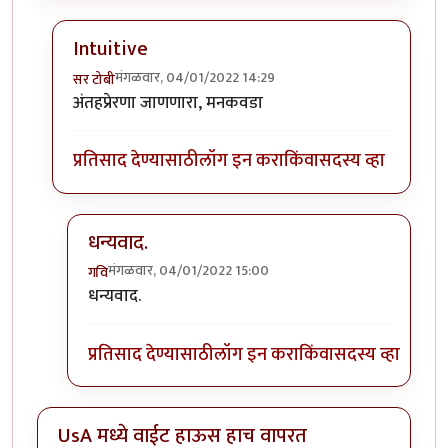
Intuitive
मंगळवार, 04/01/2022 14:29
सर टोबी
In reply to
गेले ते दिवस. राहिल्या त्या
by
गवि
अंतहप्रेरणा जाणणारा, मनकवडा
प्रतिसाद देण्यासाठी
लॉग इन करा
किंवा
सदस्य व्हा
धन्यवाद.
मंगळवार, 04/01/2022 15:00
गवि
In reply to
Intuitive
by
सर टोबी
धन्यवाद.
प्रतिसाद देण्यासाठी
लॉग इन करा
किंवा
सदस्य व्हा
UsA मध्ये वाईट हाऊस हाच वापरत