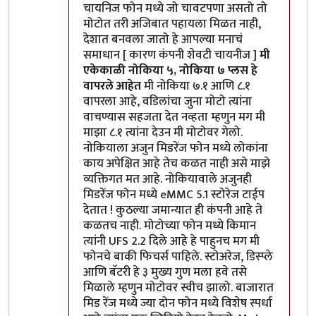
चायनिज फोन मध्ये जो चावटपणा असतो तो
मोटोत तरी अजिबात पहायला मिळत नाही,
देशात बनवला जातो हे आपल्या मनाचं
समाधान [ कारण कंपनी शेवटी चायनीज ]
मी
एकेकाळी नोकिया ५, नोकिया ७ प्लस हे
वापरले आहेत
मी नोकिया ७.१ आणि ८.१
वापरला आहे, वडिलांचा जुना मोटो त्यांना
वाचण्यास सहजता देत नव्हता म्हणुन मग मी
माझा ८.१ त्यांना देउन मी मोटोवर गेलो.
नोकियाला अजुन मिडरेंज फोन मध्ये लोकांना
काय अपेक्षित आहे तेच कळत नाही असे माझे
व्यक्तिगत मत आहे. नोकियावाले अजुनही
मिडरेंज फोन मध्ये eMMC 5.1 स्टोरेज टाईप
देतात ! कुठल्या जमान्यात ही कंपनी आहे ते
कळतच नाही. मोटोच्या फोन मध्ये किमान
त्यांनी UFS 2.2 दिले आहे हे पाहुनच मग मी
फोनचे बाकी फिचर्स पाहिले. स्टोअरेज, डिस्प्ले
आणि बॅटरी हे ३ मुख्य गुण मला हवे तसे
मिळाले म्हणुन मोटोवर स्वीच झालो. बाजारात
मिड रेंज मध्ये ज्या दोन फोन मध्ये विशेष स्पर्धा