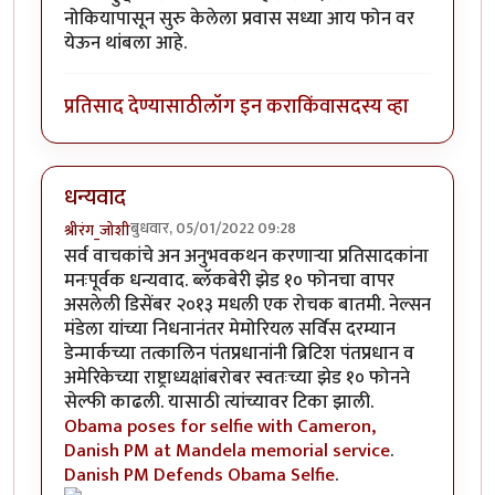
नोकियापासून सुरु केलेला प्रवास सध्या आय फोन वर
येऊन थांबला आहे.
प्रतिसाद देण्यासाठी
लॉग इन करा
किंवा
सदस्य व्हा
धन्यवाद
बुधवार, 05/01/2022 09:28
श्रीरंग_जोशी
सर्व वाचकांचे अन अनुभवकथन करणार्‍या प्रतिसादकांना
मनःपूर्वक धन्यवाद. ब्लॅकबेरी झेड १० फोनचा वापर
असलेली डिसेंबर २०१३ मधली एक रोचक बातमी. नेल्सन
मंडेला यांच्या निधनानंतर मेमोरियल सर्विस दरम्यान
डेन्मार्कच्या तत्कालिन पंतप्रधानांनी ब्रिटिश पंतप्रधान व
अमेरिकेच्या राष्ट्राध्यक्षांबरोबर स्वतःच्या झेड १० फोनने
सेल्फी काढली. यासाठी त्यांच्यावर टिका झाली.
Obama poses for selfie with Cameron,
Danish PM at Mandela memorial service
.
Danish PM Defends Obama Selfie
.