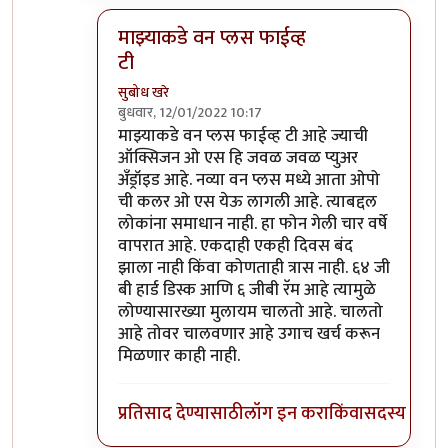
माझ्याकडे वन प्लस फाईव्ह
टी
सुबोध खरे
बुधवार, 12/01/2022 10:17
In reply to
असंच काही नाही
by
जेम्स वांड
माझ्याकडे वन प्लस फाईव्ह टी आहे ज्याची
ऑक्सिजन ओ एस हि जवळ जवळ प्युअर
अँड्रॉइड आहे. नव्या वन प्लस मध्ये आता ओपो
ची कलर ओ एस येऊ लागली आहे. त्याबद्दल
लोकांना समाधान नाही. हा फोन गेली चार वर्षे
वापरात आहे. एकदाही एकही दिवस बंद
झाला नाही किंवा कोणताही त्रास नाही. ६४ जी
बी हार्ड डिस्क आणि ६ जीबी रॅम आहे त्यामुळे
लोण्यासारख्या मुलायम चालतो आहे. चालतो
आहे तोवर चालवणार आहे उगाच खर्च करून
मिळणार काही नाही.
प्रतिसाद देण्यासाठी
लॉग इन करा
किंवा
सदस्य व्हा