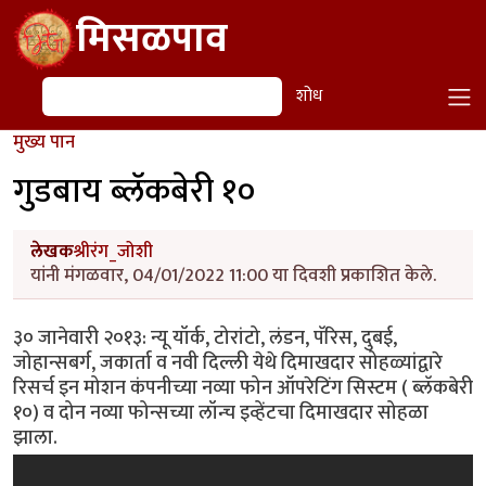
Skip to main content
मिसळपाव
शोध
शोध
मुख्य पान
गुडबाय ब्लॅकबेरी १०
लेखक
श्रीरंग_जोशी
यांनी मंगळवार, 04/01/2022 11:00 या दिवशी प्रकाशित केले.
३० जानेवारी २०१३: न्यू यॉर्क, टोरांटो, लंडन, पॅरिस, दुबई,
जोहान्सबर्ग, जकार्ता व नवी दिल्ली येथे दिमाखदार सोहळ्यांद्वारे
रिसर्च इन मोशन कंपनीच्या नव्या फोन ऑपरेटिंग सिस्टम ( ब्लॅकबेरी
१०) व दोन नव्या फोन्सच्या लॉन्च इव्हेंटचा दिमाखदार सोहळा
झाला.