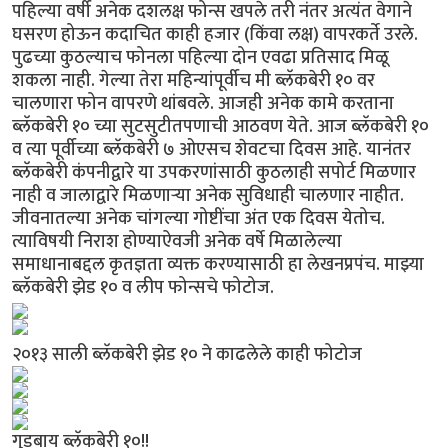
पहिल्या वर्षी अनेक दशलक्ष फोन्स खपले तरी नंतर अत्यंत वेगाने
घसरण होऊन कदाचित काही हजार (किंवा लक्ष) वापरकर्ते उरले.
पुढच्या कुठल्याच फोनला पहिल्या दोन एवढा प्रतिसाद मिळू
शकला नाही. गेल्या तेरा महिन्यांपूर्वीच मी ब्लॅकबेरी १० वर
चालणारा फोन वापरणे थांबवले. आजही अनेक कामे करताना
ब्लॅकबेरी १० च्या सुटसुटीतपणाची आठवण येते. आज ब्लॅकबेरी १०
व त्या पूर्वीच्या ब्लॅकबेरी ७ ओएसच शेवटचा दिवस आहे. यानंतर
ब्लॅकबेरी कंपनीद्वारे या उपकरणांसाठी कुठलाही सपोर्ट मिळणार
नाही व जालाद्वारे मिळणार्‍या अनेक सुविधाही चालणार नाहीत.
जीवनातल्या अनेक चांगल्या गोष्टींचा अंत एक दिवस येतोच.
त्याविषयी निराश होण्याऐवजी अनेक वर्षे मिळालेल्या
समाधानाबद्दल कृतज्ञता व्यक्त करण्यासाठी हा लेखनप्रपंच. माझ्या
ब्लॅकबेरी झेड १० व लीप फोन्सचे फोटोज.
२०१३ साली ब्लॅकबेरी झेड १० ने काढलेले काही फोटोज
गुडबाय ब्लॅकबेरी १०!!