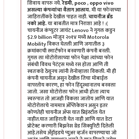
शिवाय वापरु नये.
रेडमी, poco , oppo vivo
असल्या कंपन्यांचा वैताग आलाय.
मी या फोन्सच्या
जाहिरातींकडे देखील पाहत नाही.
चायनीज ब्रँड
नको आहे.
या बाबतीत मात्र निराशा आहे ! :(
चायनीज कंप्युटर जायंट Lenovo ने गुगल कडुन
$2.9 billion मोजुन २०१४ मध्ये Motorola
Mobility विकत घेतली आणि जगातील ३
क्रमांकाची स्मार्टफोन बनवणारी कंपनी बनली.
गुगल ला मोटोरोलाच्या फोन पेक्षा त्यांच्या फोन
संबंधी विवध पेटंट्स मध्ये रस होता आणि ती
स्वतःकडे ठेवुनच त्यांनी लेनोव्हाला विकली. मी ही
कंपनी चायनीज असुन देखील तिचा मोबाईल
वापरतोय कारण, हा फोन हिंदूस्थानातच बनवला
जातो. जसा मोटोरोला फोन आधी होता त्याच
स्वरुपात तो आजही विकला जातोय आणि यात
मोटोरोलाचे नाममात्र अ‍ॅप्लिकेशन असुन इतर
कोणतेही चायनीज अ‍ॅप्स यात प्रिइंस्टॉल येत
नाहीत.यात जाहिराती येत नाही आणि यात डेटा
प्रोटेक्ट करणारी बिझनेस ग्रेड सिक्युरिटी दिलेली
आहे.तसेच अँड्रॉइडचे प्युअर व्हर्जन वापरण्याचा जो