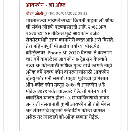
आयफोन - शो ऑफ
गुरुवार, 06/01/2022 09:33
श्रीरंग_जोशी
In reply to
मोटो एज 20
by
बापूसाहेब
भारतातल्या आयफोन्सच्या किमती पाहता शो ऑफ
शी संबंध जोडणे पटण्यासारखे आहे. २०१६ अन्द
२०२० च्या SE मॉडेल्स मुळे आयफोन बजेट
सेगमेंटमधेही उत्तम कामगिरी करत आहे असे दिसते.
तेरा महिन्यांपूर्वी मी अडीच वर्षांच्या पोस्टपेड
कॉन्ट्रॅक्टवर iPhone SE 2020 घेतला. ते करताना
चार वर्षे वापरलेला आयफोन ७ ट्रेड-इन केल्याने
नव्या SE फोनसाठी अधिक मुल्य द्यावे लागले नाही.
अनेक वर्षे एकच फोन वापरणार्‍यांसाठी आयफोन
व्हॅल्यु फॉर मनी असतो. माझ्या पूर्वीच्या हापिसात
ऑन-कॉल फोन म्हणून २०१० चे आयफोन ४ हे
मॉडेल २०१९ पर्यंत चालवले गेले. तो फोन ९ वर्षे
व्यवस्थित चालत होता ;-). छायाचित्रणाची आवड
अन गती नसतानाही कुणी आयफोन प्रो / प्रो मॅक्स
अन सॅमसंगचे महागडे फ्लॅगशिप फोन्स वापरत
असेल तर त्यालाही शो-ऑफ म्हणता येईल.