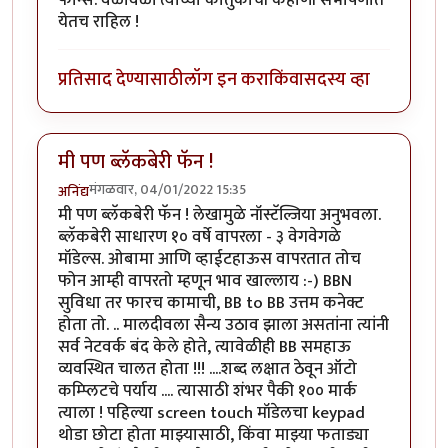
येतच राहिल !
प्रतिसाद देण्यासाठी
लॉग इन करा
किंवा
सदस्य व्हा
मी पण ब्लॅकबेरी फॅन !
मंगळवार, 04/01/2022 15:35
अनिंद्य
मी पण ब्लॅकबेरी फॅन ! लेखामुळे नॉस्टॅल्जिया अनुभवला.
ब्लॅकबेरी साधारण १० वर्षे वापरला - ३ वेगवेगळे
मॉडेल्स. ओबामा आणि व्हाईटहाऊस वापरतात तोच
फोन आम्ही वापरतो म्हणून भाव खाल्लाय :-) BBN
सुविधा तर फारच कामाची, BB to BB उत्तम कनेक्ट
होता तो. .. मालदीवला सैन्य उठाव झाला असतांना त्यांनी
सर्व नेटवर्क बंद केले होते, त्यावेळीही BB समहाऊ
व्यवस्थित चालत होता !!! ....शब्द लक्षात ठेवून ऑटो
कम्प्लिटचे पर्याय .... त्यासाठी शंभर पैकी १०० मार्क
त्याला ! पहिल्या screen touch मॉडेलचा keypad
थोडा छोटा होता माझ्यासाठी, किंवा माझ्या फताड्या