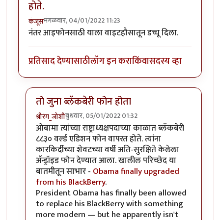
होते.
मंगळवार, 04/01/2022 11:23
कंजूस
नंतर आइफोनसाठी याला वाइटहौसातून डच्चू दिला.
प्रतिसाद देण्यासाठी
लॉग इन करा
किंवा
सदस्य व्हा
तो जुना ब्लॅकबेरी फोन होता
बुधवार, 05/01/2022 01:32
श्रीरंग_जोशी
In reply to
UsA मध्ये वाईट हाऊस हाच वापरत होते.
by
कंज
ओबामा त्यांच्या राष्ट्राध्यक्षपदाच्या काळात ब्लॅकबेरी
८८३० वर्ल्ड एडिशन फोन वापरत होते. त्यांना
कारकिर्दीच्या शेवटच्या वर्षी अति-सुरक्षिते केलेला
अ‍ॅन्ड्रॉइड फोन देण्यात आला. खालील परिच्छेद या
बातमीतून साभार -
Obama finally upgraded
from his BlackBerry
.
President Obama has finally been allowed
to replace his BlackBerry with something
more modern — but he apparently isn't