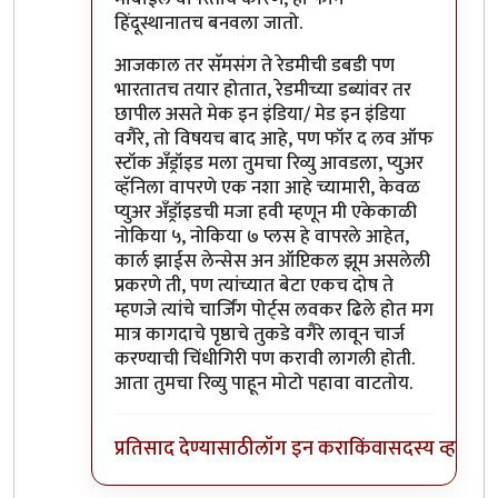
हिंदूस्थानातच बनवला जातो.
आजकाल तर सॅमसंग ते रेडमीची डबडी पण
भारतातच तयार होतात, रेडमीच्या डब्यांवर तर
छापील असते मेक इन इंडिया/ मेड इन इंडिया
वगैरे, तो विषयच बाद आहे, पण फॉर द लव ऑफ
स्टॉक अँड्रॉइड मला तुमचा रिव्यु आवडला, प्युअर
व्हॅनिला वापरणे एक नशा आहे च्यामारी, केवळ
प्युअर अँड्रॉइडची मजा हवी म्हणून मी एकेकाळी
नोकिया ५, नोकिया ७ प्लस हे वापरले आहेत,
कार्ल झाईस लेन्सेस अन ऑप्टिकल झूम असलेली
प्रकरणे ती, पण त्यांच्यात बेटा एकच दोष ते
म्हणजे त्यांचे चार्जिंग पोर्ट्स लवकर ढिले होत मग
मात्र कागदाचे पृष्ठाचे तुकडे वगैरे लावून चार्ज
करण्याची चिंधीगिरी पण करावी लागली होती.
आता तुमचा रिव्यु पाहून मोटो पहावा वाटतोय.
प्रतिसाद देण्यासाठी
लॉग इन करा
किंवा
सदस्य व्हा