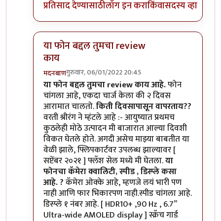
प्रतिसाद देण्यासाठी
लॉग इन करा
किंवा
सदस्य व्हा
या फोन बद्दल तुमचा review
काय
गुरुवार, 06/01/2022 20:45
मदनबाण
In reply to
मोटो एज 20
by
बापूसाहेब
या फोन बद्दल तुमचा review काय आहे.
फोन
चांगला आहे, एकदा चार्ज केला की २ दिवस
आरामात चालतो.
किती दिवसापासून वापरताय??
वरती श्रीरंग ने म्हंटले आहे :- आयुष्यात प्रथमच
कुठलेही मोठे उत्पादन मी बाजारात आल्या दिवशी
विकत घेतले होते. अगदी असेच माझ्या बाबतीत या
वेळी झाले, फ्लिपकार्टवर उपलब्ध झाल्यावर [
सप्टेंबर २०२१ ] फ्लॅश सेल मध्ये मी घेतला.
या
फोनचा कॅमेरा क्वालिटी, स्पीड , डिस्प्ले कसा
आहे. ?
कॅमेरा ओक्के आहे, म्हणजे लयं भारी पण
नाही आणि फार भिकारपण नाही.स्पीड चांगला आहे.
डिस्प्ले १ नंबर आहे. [ HDR10+ ,90 Hz , 6.7”
Ultra-wide AMOLED display ] स्क्रॅच गार्ड