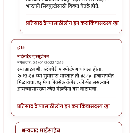
भारताने सिक्युरटीसाठी विकत घेतले होते.
प्रतिसाद देण्यासाठी
लॉग इन करा
किंवा
सदस्य व्हा
हम्म
माईसाहेब कुरसूंदीकर
मंगळवार, 04/01/2022 12:15
रम्य आठवणी.. ब्लॅक्बेरी पास्पोर्टपण चांगला होता.
२०१३-१४ च्या सुमारास भारतात तो ४८-५० हजारापर्यंत
मिळायचा. १३ मेगा पिक्सेल कॅमेरा. की-पॅड असल्याने
आमच्यासारख्या ज्येष्ठ मंडळीना बरा वाटायचा.
प्रतिसाद देण्यासाठी
लॉग इन करा
किंवा
सदस्य व्हा
धन्यवाद माईसाहेब