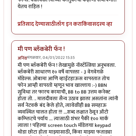
येतच राहिल !
प्रतिसाद देण्यासाठी
लॉग इन करा
किंवा
सदस्य व्हा
मी पण ब्लॅकबेरी फॅन !
मंगळवार, 04/01/2022 15:35
अनिंद्य
मी पण ब्लॅकबेरी फॅन ! लेखामुळे नॉस्टॅल्जिया अनुभवला.
ब्लॅकबेरी साधारण १० वर्षे वापरला - ३ वेगवेगळे
मॉडेल्स. ओबामा आणि व्हाईटहाऊस वापरतात तोच
फोन आम्ही वापरतो म्हणून भाव खाल्लाय :-) BBN
सुविधा तर फारच कामाची, BB to BB उत्तम कनेक्ट
होता तो. .. मालदीवला सैन्य उठाव झाला असतांना त्यांनी
सर्व नेटवर्क बंद केले होते, त्यावेळीही BB समहाऊ
व्यवस्थित चालत होता !!! ....शब्द लक्षात ठेवून ऑटो
कम्प्लिटचे पर्याय .... त्यासाठी शंभर पैकी १०० मार्क
त्याला ! पहिल्या screen touch मॉडेलचा keypad
थोडा छोटा होता माझ्यासाठी, किंवा माझ्या फताड्या