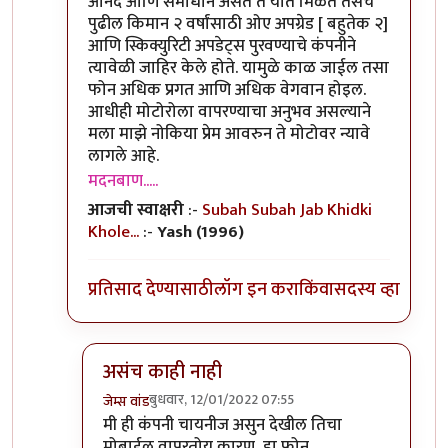
आनंद आणि समाधान असते ते यात मिळते तसेच
पुढील किमान २ वर्षांसाठी ओए अपग्रेड [ बहुतेक २]
आणि स्किक्युरिटी अपडेट्स पुरवण्याचे कंपनीने
त्यावेळी जाहिर केले होते. यामुळे काळ जाईल तसा
फोन अधिक प्रगत आणि अधिक वेगवान होइल.
आधीही मोटोरोला वापरण्याचा अनुभव असल्याने
मला माझे नोकिया प्रेम आवरुन ते मोटोवर न्यावे
लागले आहे.
मदनबाण.....
आजची स्वाक्षरी
:-
Subah Subah Jab Khidki
Khole...
:-
Yash (1996)
प्रतिसाद देण्यासाठी
लॉग इन करा
किंवा
सदस्य व्हा
असंच काही नाही
बुधवार, 12/01/2022 07:55
जेम्स वांड
In reply to
या फोन बद्दल तुमचा review काय
by
मदन
मी ही कंपनी चायनीज असुन देखील तिचा
मोबाईल वापरतोय कारण, हा फोन