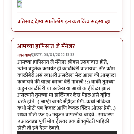
प्रतिसाद देण्यासाठी
लॉग इन करा
किंवा
सदस्य व्हा
आमच्या हापिसात जे मॅनेजर
बुधवार, 05/01/2022 13:33
मदनबाण
आमच्या हापिसात जे मॅनेजर लोक्स उसगावात होते,
त्यांना बहुतेक क्लायंट ही काळीबेरी वाटायचा. सेंट फ्रॉम
काळीबेरी असं स्वाक्षरी असलेला मेल आला की आम्हाला
कळायचे की याला काळा बेरी पावली ! :) बाकी तुमच्या
कडुन काळीबेरी चा उल्लेख या आधी काहीवेळा झाला
असल्याने तुमच्या या डार्लिगवर लेख येइल असे गृहित
धरले होते. :) आम्ही बापडे अँड्रॉइड प्रेमी...कधी नोकिया
कधी मोटो पण केवळ आणि केवळ क्लिन ओएस प्रेमी. :)
सध्या मोटो एज २० फ्युजन वापरतोय. बादवे... साधारण
२ आठवड्यापूर्वी मोबाईलवर एक डॉक्युमेंटरी पाहिली
होती ती इथे देउन ठेवतो.