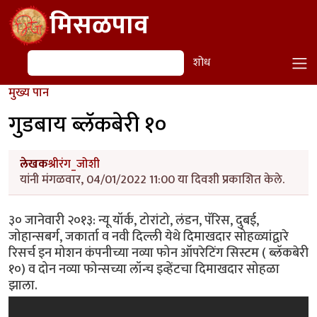
Skip to main content
मिसळपाव
शोध
शोध
मुख्य पान
गुडबाय ब्लॅकबेरी १०
लेखक
श्रीरंग_जोशी
यांनी मंगळवार, 04/01/2022 11:00 या दिवशी प्रकाशित केले.
३० जानेवारी २०१३: न्यू यॉर्क, टोरांटो, लंडन, पॅरिस, दुबई,
जोहान्सबर्ग, जकार्ता व नवी दिल्ली येथे दिमाखदार सोहळ्यांद्वारे
रिसर्च इन मोशन कंपनीच्या नव्या फोन ऑपरेटिंग सिस्टम ( ब्लॅकबेरी
१०) व दोन नव्या फोन्सच्या लॉन्च इव्हेंटचा दिमाखदार सोहळा
झाला.