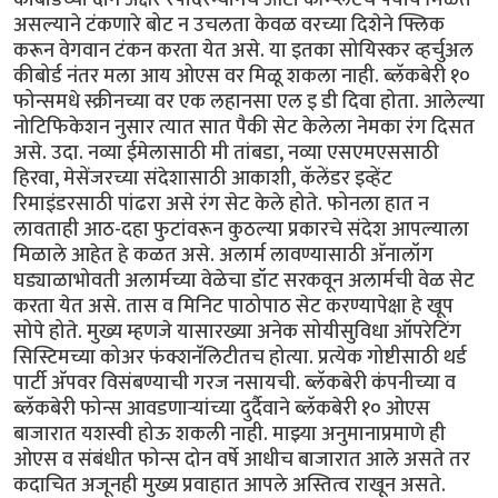
असल्याने टंकणारे बोट न उचलता केवळ वरच्या दिशेने फ्लिक
करून वेगवान टंकन करता येत असे. या इतका सोयिस्कर व्हर्चुअल
कीबोर्ड नंतर मला आय ओएस वर मिळू शकला नाही. ब्लॅकबेरी १०
फोन्समधे स्क्रीनच्या वर एक लहानसा एल इ डी दिवा होता. आलेल्या
नोटिफिकेशन नुसार त्यात सात पैकी सेट केलेला नेमका रंग दिसत
असे. उदा. नव्या ईमेलासाठी मी तांबडा, नव्या एसएमएससाठी
हिरवा, मेसेंजरच्या संदेशासाठी आकाशी, कॅलेंडर इव्हेंट
रिमाइंडरसाठी पांढरा असे रंग सेट केले होते. फोनला हात न
लावताही आठ-दहा फुटांवरून कुठल्या प्रकारचे संदेश आपल्याला
मिळाले आहेत हे कळत असे. अलार्म लावण्यासाठी अ‍ॅनालॉग
घड्याळाभोवती अलार्मच्या वेळेचा डॉट सरकवून अलार्मची वेळ सेट
करता येत असे. तास व मिनिट पाठोपाठ सेट करण्यापेक्षा हे खूप
सोपे होते. मुख्य म्हणजे यासारख्या अनेक सोयीसुविधा ऑपरेटिंग
सिस्टिमच्या कोअर फंक्शनॅलिटीतच होत्या. प्रत्येक गोष्टीसाठी थर्ड
पार्टी अ‍ॅपवर विसंबण्याची गरज नसायची. ब्लॅकबेरी कंपनीच्या व
ब्लॅकबेरी फोन्स आवडणार्‍यांच्या दुर्दैवाने ब्लॅकबेरी १० ओएस
बाजारात यशस्वी होऊ शकली नाही. माझ्या अनुमानाप्रमाणे ही
ओएस व संबंधीत फोन्स दोन वर्षे आधीच बाजारात आले असते तर
कदाचित अजूनही मुख्य प्रवाहात आपले अस्तित्व राखून असते.