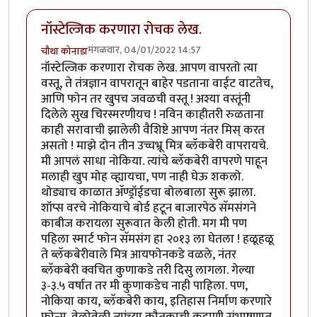
नॉस्टेल्जिक करणारा रोचक लेख.
मंगळवार, 04/01/2022 14:57
चौथा कोनाडा
नॉस्टेल्जिक करणारा रोचक लेख. आपण वापरतो त्या
वस्तू, ते तंत्रज्ञान वापरातून बाहेर पडताना वाईट वाटतेच,
आणि फोन तर खुपच जवळची वस्तू ! अश्या वस्तूंनी
दिलेले सुख चिरस्मरणीयच ! नविन काहीतरी रुळताना
काही सरावाची झालेली वैशिष्टे आपण नंतर मिस् करत
असतो ! माझे दोन तीन उच्चभ्रू मित्र ब्लॅकबेरी वापरायचे.
मी आपलं साधा नोकिया. त्यांचे ब्लॅकबेरी वापरणे पाहून
मलाही खुप मोह व्ह्यायचा, पण नाही घेऊ शकलो.
थोड्याच काळात अ‍ॅण्ड्रॉईडचा बोलबाला सुरू झाला.
शॉप्स वरचे नोकियाचे बोर्ड हटून बाजारपेठ सॅमसंगने
काबीज करायला सुरूवात केली होती. मग मी पण
पहिला स्मार्ट फोन सॅमसंग हा २०१३ ला घेतला ! हळूहळू
ते ब्लॅकबेरीवाले मित्र आयफोनकडे वळले, नंतर
ब्लॅकबेरी क्वचित कुणाकडे तरी दिसु लागला. गेल्या
३-३.५ वर्षात तर मी कुणाकडेच नाही पाहिला. पण,
नोकिया काय, ब्लॅकबेरी काय, इतिहास निर्माण करणारे
फोन्स. वेळोवेळी त्यांच्या कौतुकाची कहाणी संभाषणात