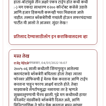
हाता-बोटांमुळे तीन अक्षरे एकत्र टाईप होत कधी कधी
:-) मग एकदा साधारण १२०० कॉन्टॅक्ट कसेसे उडाले
आणि हजार हिकमती करूनही परत मिळवता आले
नाहीत. तस्मात ब्लॅकबेरीची गच्छंती होऊन सफरचंदाच्या
पार्टीत मी आलो ते आजवर. सुंदर लेख !
प्रतिसाद देण्यासाठी
लॉग इन करा
किंवा
सदस्य व्हा
मस्त लेख
मंगळवार, 04/01/2022 16:07
राजेंद्र मेहेंदळे
२००५-०६ साली कधीतरी सिंगापुरहुन आलेल्या
क्लायंटकडे ब्लॅकबेरी बघितला होता तेव्हा त्याला
फोनवर ऑफिसची ई मेल्स चेक करताना आणि टाईप
करताना पाहुन फारच आश्चर्य वाटले होते. तेव्हा
माझ्याकडे लॅपटॉपसुद्धा नसायचा तर हे म्हणजे
सुखवस्तुपणाची चैनच झाली. पुढे मग कधीमधी हायर
मॅनेजमेंट मंडळींकडे ब्लॅकबेरी दिसत असे, आणि
मिनिटागणिक ते फोन चेक करताना बघुन त्यांच्या