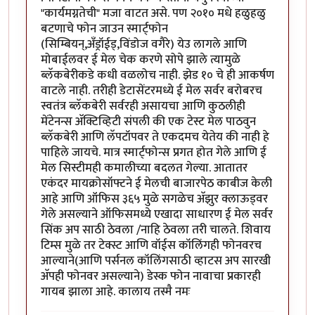
"कार्यमग्नतेची" मजा वाटत असे. पण २०१० मधे हळुहळु
बटणाचे फोन जाउन स्मार्ट्फोन
(सिम्बियन्,अँड्रॉईड्,विंडोज वगैरे) येउ लागले आणि
मोबाईलवर ई मेल चेक करणे सोपे झाले त्यामुळे
ब्लॅकबेरीकडे कधी वळलोच नाही. झेड १० चे ही आकर्षण
वाटले नाही. तरीही डेटासेंटरमध्ये ई मेल सर्वर बरोबरच
स्वतंत्र ब्लॅकबेरी सर्वरही असायचा आणि कुठलीही
मेंटेनन्स अ‍ॅक्टिव्हिटी संपली की एक टेस्ट मेल पाठवुन
ब्लॅकबेरी आणि लॅपटॉपवर ते एकदमच येतेय की नाही हे
पाहिले जायचे. मात्र स्मार्ट्फोन्स प्रगत होत गेले आणि ई
मेल सिस्टीमही कमालीच्या बदलत गेल्या. आतातर
एकंदर मायक्रोसॉफ्टने ई मेलची बाजारपेठ काबीज केली
आहे आणि ऑफिस ३६५ मुळे सगळेच अ‍ॅझुर क्लाऊड्वर
गेले असल्याने ऑफिसमध्ये एखादा साधारण ई मेल सर्वर
सिंक अप साठी ठेवला /नाहि ठेवला तरी चालते. शिवाय
टिम्स मुळे तर टेक्स्ट आणि वॉईस कॉलिंगही फोनवरच
आल्याने(आणि पर्सनल कॉलिंगसाठी व्हाटस अप सारखी
अ‍ॅपही फोनवर असल्याने) डेस्क फोन नावाचा प्रकारही
गायब झाला आहे. कालाय तस्मै नमः