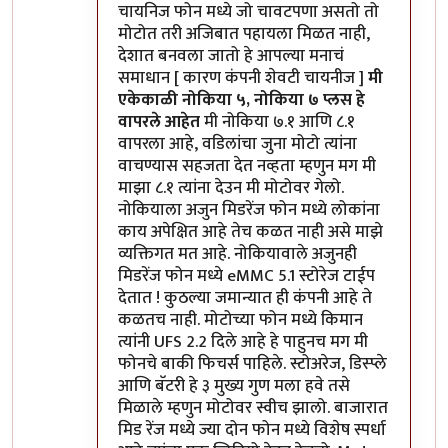
चायनिज फोन मध्ये जो चावटपणा असतो तो
मोटोत तरी अजिबात पहायला मिळत नाही,
देशात बनवला जातो हे आपल्या मनाचं
समाधान [ कारण कंपनी शेवटी चायनीज ]
मी
एकेकाळी नोकिया ५, नोकिया ७ प्लस हे
वापरले आहेत
मी नोकिया ७.१ आणि ८.१
वापरला आहे, वडिलांचा जुना मोटो त्यांना
वाचण्यास सहजता देत नव्हता म्हणुन मग मी
माझा ८.१ त्यांना देउन मी मोटोवर गेलो.
नोकियाला अजुन मिडरेंज फोन मध्ये लोकांना
काय अपेक्षित आहे तेच कळत नाही असे माझे
व्यक्तिगत मत आहे. नोकियावाले अजुनही
मिडरेंज फोन मध्ये eMMC 5.1 स्टोरेज टाईप
देतात ! कुठल्या जमान्यात ही कंपनी आहे ते
कळतच नाही. मोटोच्या फोन मध्ये किमान
त्यांनी UFS 2.2 दिले आहे हे पाहुनच मग मी
फोनचे बाकी फिचर्स पाहिले. स्टोअरेज, डिस्प्ले
आणि बॅटरी हे ३ मुख्य गुण मला हवे तसे
मिळाले म्हणुन मोटोवर स्वीच झालो. बाजारात
मिड रेंज मध्ये ज्या दोन फोन मध्ये विशेष स्पर्धा