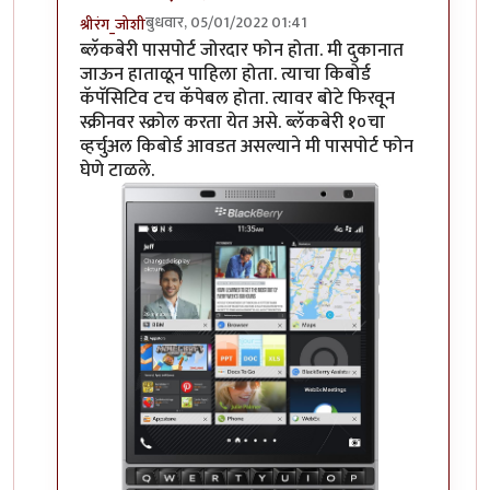
बुधवार, 05/01/2022 01:41
श्रीरंग_जोशी
In reply to
हम्म
by
माईसाहेब कुरसूंदीकर
ब्लॅकबेरी पासपोर्ट जोरदार फोन होता. मी दुकानात
जाऊन हाताळून पाहिला होता. त्याचा किबोर्ड
कॅपॅसिटिव टच कॅपेबल होता. त्यावर बोटे फिरवून
स्क्रीनवर स्क्रोल करता येत असे. ब्लॅकबेरी १०चा
व्हर्चुअल किबोर्ड आवडत असल्याने मी पासपोर्ट फोन
घेणे टाळले.