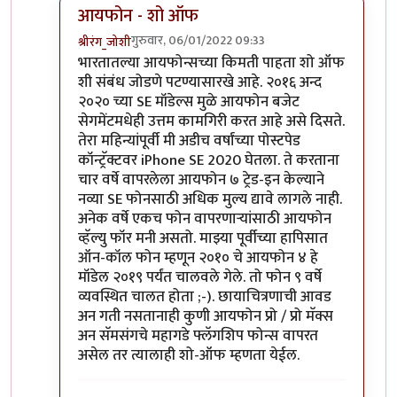
आयफोन - शो ऑफ
गुरुवार, 06/01/2022 09:33
श्रीरंग_जोशी
In reply to
मोटो एज 20
by
बापूसाहेब
भारतातल्या आयफोन्सच्या किमती पाहता शो ऑफ
शी संबंध जोडणे पटण्यासारखे आहे. २०१६ अन्द
२०२० च्या SE मॉडेल्स मुळे आयफोन बजेट
सेगमेंटमधेही उत्तम कामगिरी करत आहे असे दिसते.
तेरा महिन्यांपूर्वी मी अडीच वर्षांच्या पोस्टपेड
कॉन्ट्रॅक्टवर iPhone SE 2020 घेतला. ते करताना
चार वर्षे वापरलेला आयफोन ७ ट्रेड-इन केल्याने
नव्या SE फोनसाठी अधिक मुल्य द्यावे लागले नाही.
अनेक वर्षे एकच फोन वापरणार्‍यांसाठी आयफोन
व्हॅल्यु फॉर मनी असतो. माझ्या पूर्वीच्या हापिसात
ऑन-कॉल फोन म्हणून २०१० चे आयफोन ४ हे
मॉडेल २०१९ पर्यंत चालवले गेले. तो फोन ९ वर्षे
व्यवस्थित चालत होता ;-). छायाचित्रणाची आवड
अन गती नसतानाही कुणी आयफोन प्रो / प्रो मॅक्स
अन सॅमसंगचे महागडे फ्लॅगशिप फोन्स वापरत
असेल तर त्यालाही शो-ऑफ म्हणता येईल.