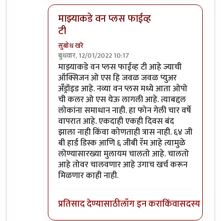
माझ्याकडे वन प्लस फाईव्ह
टी
सुबोध खरे
बुधवार, 12/01/2022 10:17
In reply to
असंच काही नाही
by
जेम्स वांड
माझ्याकडे वन प्लस फाईव्ह टी आहे ज्याची
ऑक्सिजन ओ एस हि जवळ जवळ प्युअर
अँड्रॉइड आहे. नव्या वन प्लस मध्ये आता ओपो
ची कलर ओ एस येऊ लागली आहे. त्याबद्दल
लोकांना समाधान नाही. हा फोन गेली चार वर्षे
वापरात आहे. एकदाही एकही दिवस बंद
झाला नाही किंवा कोणताही त्रास नाही. ६४ जी
बी हार्ड डिस्क आणि ६ जीबी रॅम आहे त्यामुळे
लोण्यासारख्या मुलायम चालतो आहे. चालतो
आहे तोवर चालवणार आहे उगाच खर्च करून
मिळणार काही नाही.
प्रतिसाद देण्यासाठी
लॉग इन करा
किंवा
सदस्य व्हा