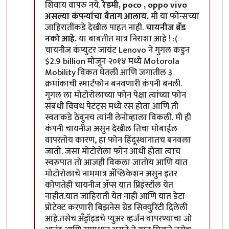
शिवाय वापरु नये.
रेडमी, poco , oppo vivo
असल्या कंपन्यांचा वैताग आलाय.
मी या फोन्सच्या
जाहिरातींकडे देखील पाहत नाही.
चायनीज ब्रँड
नको आहे.
या बाबतीत मात्र निराशा आहे ! :(
चायनीज कंप्युटर जायंट Lenovo ने गुगल कडुन
$2.9 billion मोजुन २०१४ मध्ये Motorola
Mobility विकत घेतली आणि जगातील ३
क्रमांकाची स्मार्टफोन बनवणारी कंपनी बनली.
गुगल ला मोटोरोलाच्या फोन पेक्षा त्यांच्या फोन
संबंधी विवध पेटंट्स मध्ये रस होता आणि ती
स्वतःकडे ठेवुनच त्यांनी लेनोव्हाला विकली. मी ही
कंपनी चायनीज असुन देखील तिचा मोबाईल
वापरतोय कारण, हा फोन हिंदूस्थानातच बनवला
जातो. जसा मोटोरोला फोन आधी होता त्याच
स्वरुपात तो आजही विकला जातोय आणि यात
मोटोरोलाचे नाममात्र अ‍ॅप्लिकेशन असुन इतर
कोणतेही चायनीज अ‍ॅप्स यात प्रिइंस्टॉल येत
नाहीत.यात जाहिराती येत नाही आणि यात डेटा
प्रोटेक्ट करणारी बिझनेस ग्रेड सिक्युरिटी दिलेली
आहे.तसेच अँड्रॉइडचे प्युअर व्हर्जन वापरण्याचा जो