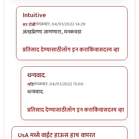
Intuitive
मंगळवार, 04/01/2022 14:29
सर टोबी
In reply to
गेले ते दिवस. राहिल्या त्या
by
गवि
अंतहप्रेरणा जाणणारा, मनकवडा
प्रतिसाद देण्यासाठी
लॉग इन करा
किंवा
सदस्य व्हा
धन्यवाद.
मंगळवार, 04/01/2022 15:00
गवि
In reply to
Intuitive
by
सर टोबी
धन्यवाद.
प्रतिसाद देण्यासाठी
लॉग इन करा
किंवा
सदस्य व्हा
UsA मध्ये वाईट हाऊस हाच वापरत