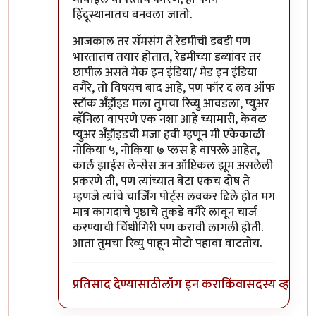
हिंदूस्थानातच बनवला जातो.
आजकाल तर सॅमसंग ते रेडमीची डबडी पण
भारतातच तयार होतात, रेडमीच्या डब्यांवर तर
छापील असते मेक इन इंडिया/ मेड इन इंडिया
वगैरे, तो विषयच बाद आहे, पण फॉर द लव ऑफ
स्टॉक अँड्रॉइड मला तुमचा रिव्यु आवडला, प्युअर
व्हॅनिला वापरणे एक नशा आहे च्यामारी, केवळ
प्युअर अँड्रॉइडची मजा हवी म्हणून मी एकेकाळी
नोकिया ५, नोकिया ७ प्लस हे वापरले आहेत,
कार्ल झाईस लेन्सेस अन ऑप्टिकल झूम असलेली
प्रकरणे ती, पण त्यांच्यात बेटा एकच दोष ते
म्हणजे त्यांचे चार्जिंग पोर्ट्स लवकर ढिले होत मग
मात्र कागदाचे पृष्ठाचे तुकडे वगैरे लावून चार्ज
करण्याची चिंधीगिरी पण करावी लागली होती.
आता तुमचा रिव्यु पाहून मोटो पहावा वाटतोय.
प्रतिसाद देण्यासाठी
लॉग इन करा
किंवा
सदस्य व्हा