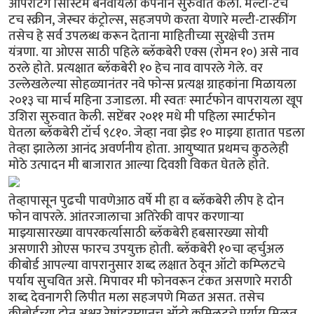
ऑपरेटिंग सिस्टिम बनवायला कंपनीने सुरुवात केली. मल्टी-टच
टच स्क्रीन, जेस्चर कंट्रोल्स, सहजपणे करता येणारे मल्टी-टास्कींग
तसेच हे सर्व उपलब्ध करून देताना माहितीच्या सुरक्षेची उत्तम
यंत्रणा. या ओएस साठी पहिले ब्लॅकबेरी एक्स (रोमन १०) असे नाव
ठरले होते. प्रत्यक्षात ब्लॅकबेरी १० हेच नाव वापरले गेले. वर
उल्लेखलेल्या सोहळ्यानंतर नवे फोन्स प्रत्यक्ष ग्राहकांना मिळायला
२०१३ चा मार्च महिना उजाडला. मी स्वतः स्मार्टफोन वापरायला खूप
उशिरा सुरुवात केली. सप्टेंबर २०११ मधे मी पहिला स्मार्टफोन
घेतला ब्लॅकबेरी टॉर्च ९८१०. जेव्हा नवा झेड १० माझ्या हातात पडला
तेव्हा झालेला आनंद अवर्णनीय होता. आयुष्यात प्रथमच कुठलेही
मोठे उत्पादन मी बाजारात आल्या दिवशी विकत घेतले होते.
तेव्हापासून पुढची पावणेआठ वर्षे मी हा व ब्लॅकबेरी लीप हे दोन
फोन वापरले. आंतरजालाचा अतिरेकी वापर करणार्‍या
माझ्यासारख्या वापरकर्त्यासाठी ब्लॅकबेरी हबसारख्या सोयी
असणारी ओएस फारच उपयुक्त होती. ब्लॅकबेरी १०चा व्हर्चुअल
कीबोर्ड आपल्या वापरानुसार शब्द लक्षात ठेवून ऑटो कम्प्लिटचे
पर्याय सुचवित असे. मिपावर मी फोनवरून टंकत असणारे मराठी
शब्द देवनागरी लिपीत मला सहजपणे मिळत असत. तसेच
कीबोर्डच्या दोन अक्षर रेषांदरम्यानच ऑटो कम्प्लिटचे पर्याय मिळत