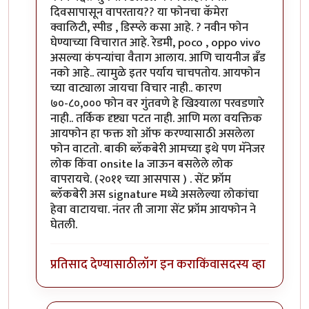
दिवसापासून वापरताय?? या फोनचा कॅमेरा
क्वालिटी, स्पीड , डिस्प्ले कसा आहे. ? नवीन फोन
घेण्याच्या विचारात आहे. रेडमी, poco , oppo vivo
असल्या कंपन्यांचा वैताग आलाय. आणि चायनीज ब्रँड
नको आहे.. त्यामुळे इतर पर्याय चाचपतोय. आयफोन
च्या वाट्याला जायचा विचार नाही.. कारण
७०-८०,००० फोन वर गुंतवणे हे खिश्याला परवडणारे
नाही.. तर्किक दृष्ट्या पटत नाही. आणि मला वयक्तिक
आयफोन हा फक्त शो ऑफ करण्यासाठी असलेला
फोन वाटतो. बाकी ब्लॅकबेरी आमच्या इथे पण मॅनेजर
लोक किंवा onsite la जाऊन बसलेले लोक
वापरायचे. (२०११ च्या आसपास ) . सेंट फ्रॉम
ब्लॅकबेरी अस signature मध्ये असलेल्या लोकांचा
हेवा वाटायचा. नंतर ती जागा सेंट फ्रॉम आयफोन ने
घेतली.
प्रतिसाद देण्यासाठी
लॉग इन करा
किंवा
सदस्य व्हा