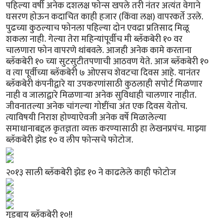
पहिल्या वर्षी अनेक दशलक्ष फोन्स खपले तरी नंतर अत्यंत वेगाने
घसरण होऊन कदाचित काही हजार (किंवा लक्ष) वापरकर्ते उरले.
पुढच्या कुठल्याच फोनला पहिल्या दोन एवढा प्रतिसाद मिळू
शकला नाही. गेल्या तेरा महिन्यांपूर्वीच मी ब्लॅकबेरी १० वर
चालणारा फोन वापरणे थांबवले. आजही अनेक कामे करताना
ब्लॅकबेरी १० च्या सुटसुटीतपणाची आठवण येते. आज ब्लॅकबेरी १०
व त्या पूर्वीच्या ब्लॅकबेरी ७ ओएसच शेवटचा दिवस आहे. यानंतर
ब्लॅकबेरी कंपनीद्वारे या उपकरणांसाठी कुठलाही सपोर्ट मिळणार
नाही व जालाद्वारे मिळणार्‍या अनेक सुविधाही चालणार नाहीत.
जीवनातल्या अनेक चांगल्या गोष्टींचा अंत एक दिवस येतोच.
त्याविषयी निराश होण्याऐवजी अनेक वर्षे मिळालेल्या
समाधानाबद्दल कृतज्ञता व्यक्त करण्यासाठी हा लेखनप्रपंच. माझ्या
ब्लॅकबेरी झेड १० व लीप फोन्सचे फोटोज.
२०१३ साली ब्लॅकबेरी झेड १० ने काढलेले काही फोटोज
गुडबाय ब्लॅकबेरी १०!!