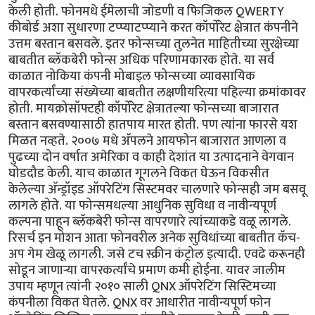
केली होती. फोनमधे ईमेलाची जोडणी व फिजिकल QWERTY
कीबोर्ड अशा सुधारणा टप्प्याटप्प्याने करत कॉर्पोरेट क्षेत्रात कंपनीने
उत्तम बस्तान बसवले. इतर फोन्सच्या तुलनेत माहितीच्या सुरक्षेच्या
बाबतीत ब्लॅकबेरी फोन्स अधिक परिणामकारक होते. या सर्व
काळात नोकिया कंपनी मोबाइल फोन्सच्या व्यावसायिक
वापरकर्त्यांच्या संख्येच्या बाबतीत लक्षणीयरित्या पहिल्या क्रमांकावर
होती. मायक्रोसॉफ्टही कॉर्पोरेट क्षेत्रातल्या फोन्सच्या बाजारात
बस्तान बसवण्यासाठी हातपाय मारत होती. पण त्यांना फारसे यश
मिळत नव्हते. २००७ मधे अ‍ॅपलने आयफोन बाजारात आणला व
पुढच्या दोन वर्षात अमेरिका व काही देशांत या उत्पादनाने वेगवान
घोडदौड केली. याच काळात गूगलने विकत घेऊन विकसीत
केलेल्या अ‍ॅन्ड्रॉइड ऑपरेटिंग सिस्टमवर चालणारे फोन्सही जम बसवू
लागले होते. या फोन्समधल्या आधुनिक सुविधा व नावीन्यपूर्ण
कल्पना पाहून ब्लॅकबेरी फोन्स वापरणारे त्यांच्याकडे वळू लागले.
रिसर्च इन मोशन आता फोनवरील अनेक सुविधांच्या बाबतीत कॅच-
अप गेम खेळू लागली. जसे टच स्क्रीन कंट्रोल इत्यादी. एवढे करूनही
सोडून जाणार्‍या वापरकर्त्यांचे प्रमाण कमी होईना. यावर जालीम
उपाय म्हणून त्यांनी २०१० साली QNX ऑपरेटिंग सिस्टिमच्या
कंपनीला विकत घेतले. QNX वर आधारीत नावीन्यपूर्ण फोन