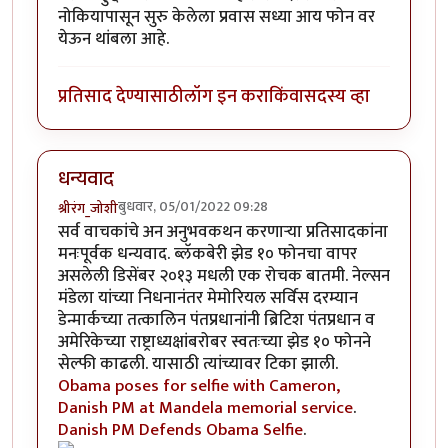
नोकियापासून सुरु केलेला प्रवास सध्या आय फोन वर
येऊन थांबला आहे.
प्रतिसाद देण्यासाठी
लॉग इन करा
किंवा
सदस्य व्हा
धन्यवाद
बुधवार, 05/01/2022 09:28
श्रीरंग_जोशी
सर्व वाचकांचे अन अनुभवकथन करणार्‍या प्रतिसादकांना
मनःपूर्वक धन्यवाद. ब्लॅकबेरी झेड १० फोनचा वापर
असलेली डिसेंबर २०१३ मधली एक रोचक बातमी. नेल्सन
मंडेला यांच्या निधनानंतर मेमोरियल सर्विस दरम्यान
डेन्मार्कच्या तत्कालिन पंतप्रधानांनी ब्रिटिश पंतप्रधान व
अमेरिकेच्या राष्ट्राध्यक्षांबरोबर स्वतःच्या झेड १० फोनने
सेल्फी काढली. यासाठी त्यांच्यावर टिका झाली.
Obama poses for selfie with Cameron,
Danish PM at Mandela memorial service
.
Danish PM Defends Obama Selfie
.