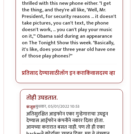
thrilled with this new phone either. "I get
the thing, and they're all like, 'Well, Mr.
President, for security reasons ... it doesn't
take pictures, you can't text, the phone
doesn't work, ... you can't play your music
on it,'" Obama said during an appearance
on The Tonight Show this week. "Basically,
it's like, does your three year old have one
of those play phones?"
प्रतिसाद देण्यासाठी
लॉग इन करा
किंवा
सदस्य व्हा
तोही उघडतात.
बुधवार, 05/01/2022 10:53
कंजूस
In reply to
तो जुना ब्लॅकबेरी फोन होता
by
श्रीरंग_जोशी
अतिसुरक्षित आइफोन एका गुन्हेगाराचा उघडून
देण्यास आईफोन कंपनीने नकार दिला होता.
आमच्या करारात बसत नाही. पण तो ही एका
hackerने कोर्टाला उघडून दिला. मग ते तंत्रज्ञान