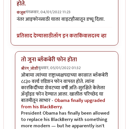
होते.
मंगळवार, 04/01/2022 11:23
कंजूस
नंतर आइफोनसाठी याला वाइटहौसातून डच्चू दिला.
प्रतिसाद देण्यासाठी
लॉग इन करा
किंवा
सदस्य व्हा
तो जुना ब्लॅकबेरी फोन होता
बुधवार, 05/01/2022 01:32
श्रीरंग_जोशी
In reply to
UsA मध्ये वाईट हाऊस हाच वापरत होते.
by
कंज
ओबामा त्यांच्या राष्ट्राध्यक्षपदाच्या काळात ब्लॅकबेरी
८८३० वर्ल्ड एडिशन फोन वापरत होते. त्यांना
कारकिर्दीच्या शेवटच्या वर्षी अति-सुरक्षिते केलेला
अ‍ॅन्ड्रॉइड फोन देण्यात आला. खालील परिच्छेद या
बातमीतून साभार -
Obama finally upgraded
from his BlackBerry
.
President Obama has finally been allowed
to replace his BlackBerry with something
more modern — but he apparently isn't