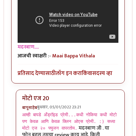
मदनबाण.....
आजची स्वाक्षरी
:-
Maai Bappa Vithala
प्रतिसाद देण्यासाठी
लॉग इन करा
किंवा
सदस्य व्हा
मोटो एज 20
बुधवार, 05/01/2022 23:21
बापूसाहेब
In reply to
आमच्या हापिसात जे मॅनेजर
by
मदनबाण
आम्ही बापडे अँड्रॉइड प्रेमी...कधी नोकिया कधी मोटो
पण केवळ आणि केवळ क्लिन ओएस प्रेमी. :) सध्या
मदनबाण जी . या
मोटो एज २० फ्युजन वापरतोय.
फोन बद्दल तुमचा review काय आहे. किती