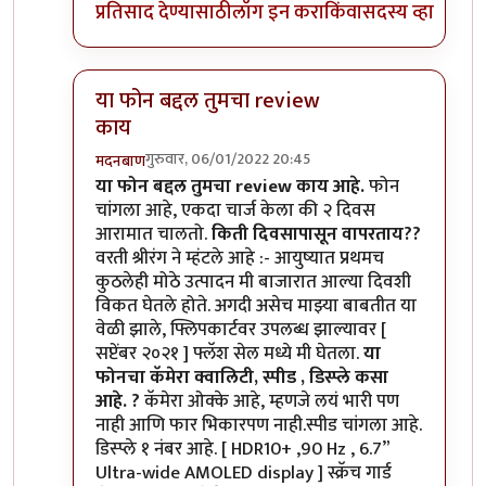
प्रतिसाद देण्यासाठी
लॉग इन करा
किंवा
सदस्य व्हा
या फोन बद्दल तुमचा review
काय
गुरुवार, 06/01/2022 20:45
मदनबाण
In reply to
मोटो एज 20
by
बापूसाहेब
या फोन बद्दल तुमचा review काय आहे.
फोन
चांगला आहे, एकदा चार्ज केला की २ दिवस
आरामात चालतो.
किती दिवसापासून वापरताय??
वरती श्रीरंग ने म्हंटले आहे :- आयुष्यात प्रथमच
कुठलेही मोठे उत्पादन मी बाजारात आल्या दिवशी
विकत घेतले होते. अगदी असेच माझ्या बाबतीत या
वेळी झाले, फ्लिपकार्टवर उपलब्ध झाल्यावर [
सप्टेंबर २०२१ ] फ्लॅश सेल मध्ये मी घेतला.
या
फोनचा कॅमेरा क्वालिटी, स्पीड , डिस्प्ले कसा
आहे. ?
कॅमेरा ओक्के आहे, म्हणजे लयं भारी पण
नाही आणि फार भिकारपण नाही.स्पीड चांगला आहे.
डिस्प्ले १ नंबर आहे. [ HDR10+ ,90 Hz , 6.7”
Ultra-wide AMOLED display ] स्क्रॅच गार्ड