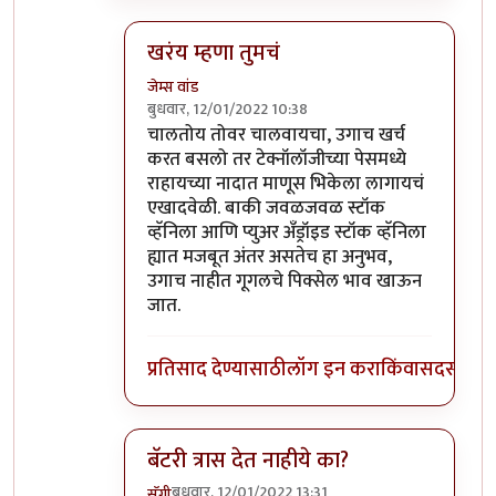
खरंय म्हणा तुमचं
जेम्स वांड
बुधवार, 12/01/2022 10:38
In reply to
माझ्याकडे वन प्लस फाईव्ह टी
by
सुबो
चालतोय तोवर चालवायचा, उगाच खर्च
करत बसलो तर टेक्नॉलॉजीच्या पेसमध्ये
राहायच्या नादात माणूस भिकेला लागायचं
एखादवेळी. बाकी जवळजवळ स्टॉक
व्हॅनिला आणि प्युअर अँड्रॉइड स्टॉक व्हॅनिला
ह्यात मजबूत अंतर असतेच हा अनुभव,
उगाच नाहीत गूगलचे पिक्सेल भाव खाऊन
जात.
प्रतिसाद देण्यासाठी
लॉग इन करा
किंवा
सदस्य व्हा
बॅटरी त्रास देत नाहीये का?
बुधवार, 12/01/2022 13:31
सॅगी