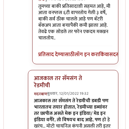
In reply to
माझ्याकडे वन प्लस फाईव्ह टी
by
सुबो
तुमच्या बाकी प्रतिसादाशी सहमत आहे, मी
आता वनप्लस ६टी वापरतोय गेली ३ वर्षे,
बा़की सर्व ठीक चालले आहे पण बॅटरी
बॅकअप आता बर्‍यापैकी कमी झाला आहे.
तेवढे एक सोडले तर फोन एकदम मक्खन
चालतोय..
प्रतिसाद देण्यासाठी
लॉग इन करा
किंवा
सदस्य व्हा
आजकाल तर सॅमसंग ते
रेडमीची
बुधवार, 12/01/2022 19:32
मदनबाण
In reply to
असंच काही नाही
by
जेम्स वांड
आजकाल तर सॅमसंग ते रेडमीची डबडी पण
भारतातच तयार होतात, रेडमीच्या डब्यांवर
तर छापील असते मेक इन इंडिया/ मेड इन
इंडिया वगैरे, तो विषयच बाद आहे, पण
हो हे
खरंय... मोटो चायनिज कंपनी असली तरी इतर