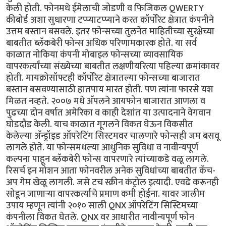
केली होती. फोनमधे ईमेलाची जोडणी व फिजिकल QWERTY
कीबोर्ड अशा सुधारणा टप्प्याटप्प्याने करत कॉर्पोरेट क्षेत्रात कंपनीने
उत्तम बस्तान बसवले. इतर फोन्सच्या तुलनेत माहितीच्या सुरक्षेच्या
बाबतीत ब्लॅकबेरी फोन्स अधिक परिणामकारक होते. या सर्व
काळात नोकिया कंपनी मोबाइल फोन्सच्या व्यावसायिक
वापरकर्त्यांच्या संख्येच्या बाबतीत लक्षणीयरित्या पहिल्या क्रमांकावर
होती. मायक्रोसॉफ्टही कॉर्पोरेट क्षेत्रातल्या फोन्सच्या बाजारात
बस्तान बसवण्यासाठी हातपाय मारत होती. पण त्यांना फारसे यश
मिळत नव्हते. २००७ मधे अ‍ॅपलने आयफोन बाजारात आणला व
पुढच्या दोन वर्षात अमेरिका व काही देशांत या उत्पादनाने वेगवान
घोडदौड केली. याच काळात गूगलने विकत घेऊन विकसीत
केलेल्या अ‍ॅन्ड्रॉइड ऑपरेटिंग सिस्टमवर चालणारे फोन्सही जम बसवू
लागले होते. या फोन्समधल्या आधुनिक सुविधा व नावीन्यपूर्ण
कल्पना पाहून ब्लॅकबेरी फोन्स वापरणारे त्यांच्याकडे वळू लागले.
रिसर्च इन मोशन आता फोनवरील अनेक सुविधांच्या बाबतीत कॅच-
अप गेम खेळू लागली. जसे टच स्क्रीन कंट्रोल इत्यादी. एवढे करूनही
सोडून जाणार्‍या वापरकर्त्यांचे प्रमाण कमी होईना. यावर जालीम
उपाय म्हणून त्यांनी २०१० साली QNX ऑपरेटिंग सिस्टिमच्या
कंपनीला विकत घेतले. QNX वर आधारीत नावीन्यपूर्ण फोन