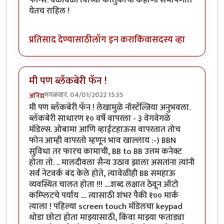
येतच राहिल !
प्रतिसाद देण्यासाठी
लॉग इन करा
किंवा
सदस्य व्हा
मी पण ब्लॅकबेरी फॅन !
मंगळवार, 04/01/2022 15:35
अनिंद्य
मी पण ब्लॅकबेरी फॅन ! लेखामुळे नॉस्टॅल्जिया अनुभवला.
ब्लॅकबेरी साधारण १० वर्षे वापरला - ३ वेगवेगळे
मॉडेल्स. ओबामा आणि व्हाईटहाऊस वापरतात तोच
फोन आम्ही वापरतो म्हणून भाव खाल्लाय :-) BBN
सुविधा तर फारच कामाची, BB to BB उत्तम कनेक्ट
होता तो. .. मालदीवला सैन्य उठाव झाला असतांना त्यांनी
सर्व नेटवर्क बंद केले होते, त्यावेळीही BB समहाऊ
व्यवस्थित चालत होता !!! ....शब्द लक्षात ठेवून ऑटो
कम्प्लिटचे पर्याय .... त्यासाठी शंभर पैकी १०० मार्क
त्याला ! पहिल्या screen touch मॉडेलचा keypad
थोडा छोटा होता माझ्यासाठी, किंवा माझ्या फताड्या