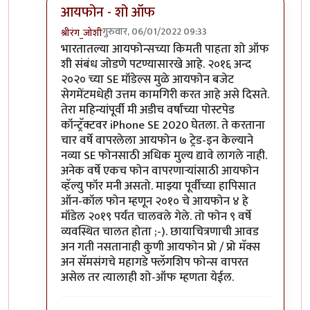
आयफोन - शो ऑफ
गुरुवार, 06/01/2022 09:33
श्रीरंग_जोशी
In reply to
मोटो एज 20
by
बापूसाहेब
भारतातल्या आयफोन्सच्या किमती पाहता शो ऑफ
शी संबंध जोडणे पटण्यासारखे आहे. २०१६ अन्द
२०२० च्या SE मॉडेल्स मुळे आयफोन बजेट
सेगमेंटमधेही उत्तम कामगिरी करत आहे असे दिसते.
तेरा महिन्यांपूर्वी मी अडीच वर्षांच्या पोस्टपेड
कॉन्ट्रॅक्टवर iPhone SE 2020 घेतला. ते करताना
चार वर्षे वापरलेला आयफोन ७ ट्रेड-इन केल्याने
नव्या SE फोनसाठी अधिक मुल्य द्यावे लागले नाही.
अनेक वर्षे एकच फोन वापरणार्‍यांसाठी आयफोन
व्हॅल्यु फॉर मनी असतो. माझ्या पूर्वीच्या हापिसात
ऑन-कॉल फोन म्हणून २०१० चे आयफोन ४ हे
मॉडेल २०१९ पर्यंत चालवले गेले. तो फोन ९ वर्षे
व्यवस्थित चालत होता ;-). छायाचित्रणाची आवड
अन गती नसतानाही कुणी आयफोन प्रो / प्रो मॅक्स
अन सॅमसंगचे महागडे फ्लॅगशिप फोन्स वापरत
असेल तर त्यालाही शो-ऑफ म्हणता येईल.