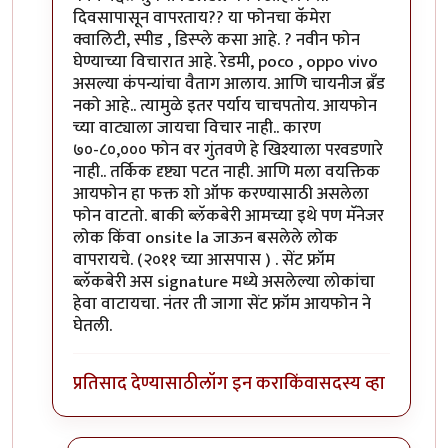
दिवसापासून वापरताय?? या फोनचा कॅमेरा
क्वालिटी, स्पीड , डिस्प्ले कसा आहे. ? नवीन फोन
घेण्याच्या विचारात आहे. रेडमी, poco , oppo vivo
असल्या कंपन्यांचा वैताग आलाय. आणि चायनीज ब्रँड
नको आहे.. त्यामुळे इतर पर्याय चाचपतोय. आयफोन
च्या वाट्याला जायचा विचार नाही.. कारण
७०-८०,००० फोन वर गुंतवणे हे खिश्याला परवडणारे
नाही.. तर्किक दृष्ट्या पटत नाही. आणि मला वयक्तिक
आयफोन हा फक्त शो ऑफ करण्यासाठी असलेला
फोन वाटतो. बाकी ब्लॅकबेरी आमच्या इथे पण मॅनेजर
लोक किंवा onsite la जाऊन बसलेले लोक
वापरायचे. (२०११ च्या आसपास ) . सेंट फ्रॉम
ब्लॅकबेरी अस signature मध्ये असलेल्या लोकांचा
हेवा वाटायचा. नंतर ती जागा सेंट फ्रॉम आयफोन ने
घेतली.
प्रतिसाद देण्यासाठी
लॉग इन करा
किंवा
सदस्य व्हा