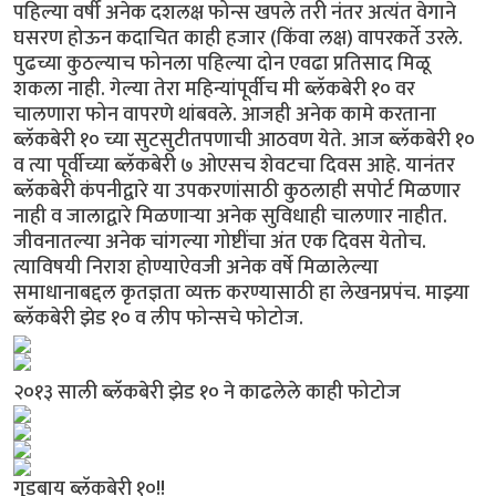
पहिल्या वर्षी अनेक दशलक्ष फोन्स खपले तरी नंतर अत्यंत वेगाने
घसरण होऊन कदाचित काही हजार (किंवा लक्ष) वापरकर्ते उरले.
पुढच्या कुठल्याच फोनला पहिल्या दोन एवढा प्रतिसाद मिळू
शकला नाही. गेल्या तेरा महिन्यांपूर्वीच मी ब्लॅकबेरी १० वर
चालणारा फोन वापरणे थांबवले. आजही अनेक कामे करताना
ब्लॅकबेरी १० च्या सुटसुटीतपणाची आठवण येते. आज ब्लॅकबेरी १०
व त्या पूर्वीच्या ब्लॅकबेरी ७ ओएसच शेवटचा दिवस आहे. यानंतर
ब्लॅकबेरी कंपनीद्वारे या उपकरणांसाठी कुठलाही सपोर्ट मिळणार
नाही व जालाद्वारे मिळणार्‍या अनेक सुविधाही चालणार नाहीत.
जीवनातल्या अनेक चांगल्या गोष्टींचा अंत एक दिवस येतोच.
त्याविषयी निराश होण्याऐवजी अनेक वर्षे मिळालेल्या
समाधानाबद्दल कृतज्ञता व्यक्त करण्यासाठी हा लेखनप्रपंच. माझ्या
ब्लॅकबेरी झेड १० व लीप फोन्सचे फोटोज.
२०१३ साली ब्लॅकबेरी झेड १० ने काढलेले काही फोटोज
गुडबाय ब्लॅकबेरी १०!!