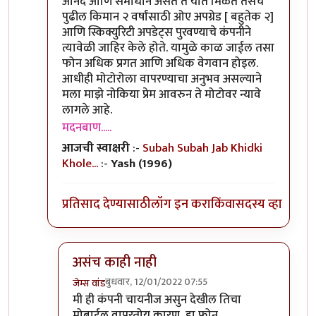
आनंद आणि समाधान असते ते यात मिळते तसेच
पुढील किमान २ वर्षांसाठी ओए अपग्रेड [ बहुतेक २]
आणि स्किक्युरिटी अपडेट्स पुरवण्याचे कंपनीने
त्यावेळी जाहिर केले होते. यामुळे काळ जाईल तसा
फोन अधिक प्रगत आणि अधिक वेगवान होइल.
आधीही मोटोरोला वापरण्याचा अनुभव असल्याने
मला माझे नोकिया प्रेम आवरुन ते मोटोवर न्यावे
लागले आहे.
मदनबाण.....
आजची स्वाक्षरी
:-
Subah Subah Jab Khidki
Khole...
:-
Yash (1996)
प्रतिसाद देण्यासाठी
लॉग इन करा
किंवा
सदस्य व्हा
असंच काही नाही
बुधवार, 12/01/2022 07:55
जेम्स वांड
In reply to
या फोन बद्दल तुमचा review काय
by
मदन
मी ही कंपनी चायनीज असुन देखील तिचा
मोबाईल वापरतोय कारण, हा फोन