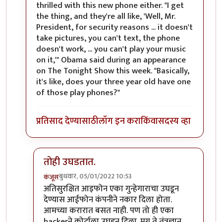
thrilled with this new phone either. "I get
the thing, and they're all like, 'Well, Mr.
President, for security reasons ... it doesn't
take pictures, you can't text, the phone
doesn't work, ... you can't play your music
on it,'" Obama said during an appearance
on The Tonight Show this week. "Basically,
it's like, does your three year old have one
of those play phones?"
प्रतिसाद देण्यासाठी
लॉग इन करा
किंवा
सदस्य व्हा
तोही उघडतात.
बुधवार, 05/01/2022 10:53
कंजूस
In reply to
तो जुना ब्लॅकबेरी फोन होता
by
श्रीरंग_जोशी
अतिसुरक्षित आइफोन एका गुन्हेगाराचा उघडून
देण्यास आईफोन कंपनीने नकार दिला होता.
आमच्या करारात बसत नाही. पण तो ही एका
hackerने कोर्टाला उघडून दिला. मग ते तंत्रज्ञान