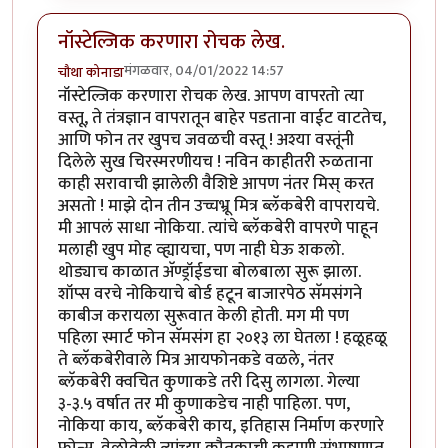
नॉस्टेल्जिक करणारा रोचक लेख.
मंगळवार, 04/01/2022 14:57
चौथा कोनाडा
नॉस्टेल्जिक करणारा रोचक लेख. आपण वापरतो त्या
वस्तू, ते तंत्रज्ञान वापरातून बाहेर पडताना वाईट वाटतेच,
आणि फोन तर खुपच जवळची वस्तू ! अश्या वस्तूंनी
दिलेले सुख चिरस्मरणीयच ! नविन काहीतरी रुळताना
काही सरावाची झालेली वैशिष्टे आपण नंतर मिस् करत
असतो ! माझे दोन तीन उच्चभ्रू मित्र ब्लॅकबेरी वापरायचे.
मी आपलं साधा नोकिया. त्यांचे ब्लॅकबेरी वापरणे पाहून
मलाही खुप मोह व्ह्यायचा, पण नाही घेऊ शकलो.
थोड्याच काळात अ‍ॅण्ड्रॉईडचा बोलबाला सुरू झाला.
शॉप्स वरचे नोकियाचे बोर्ड हटून बाजारपेठ सॅमसंगने
काबीज करायला सुरूवात केली होती. मग मी पण
पहिला स्मार्ट फोन सॅमसंग हा २०१३ ला घेतला ! हळूहळू
ते ब्लॅकबेरीवाले मित्र आयफोनकडे वळले, नंतर
ब्लॅकबेरी क्वचित कुणाकडे तरी दिसु लागला. गेल्या
३-३.५ वर्षात तर मी कुणाकडेच नाही पाहिला. पण,
नोकिया काय, ब्लॅकबेरी काय, इतिहास निर्माण करणारे
फोन्स. वेळोवेळी त्यांच्या कौतुकाची कहाणी संभाषणात