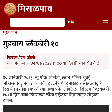
Skip to main content
मिसळपाव
शोध
शोध
मुख्य पान
गुडबाय ब्लॅकबेरी १०
लेखक
श्रीरंग_जोशी
यांनी मंगळवार, 04/01/2022 11:00 या दिवशी प्रकाशित केले.
३० जानेवारी २०१३: न्यू यॉर्क, टोरांटो, लंडन, पॅरिस, दुबई,
जोहान्सबर्ग, जकार्ता व नवी दिल्ली येथे दिमाखदार सोहळ्यांद्वारे
रिसर्च इन मोशन कंपनीच्या नव्या फोन ऑपरेटिंग सिस्टम ( ब्लॅकबेरी
१०) व दोन नव्या फोन्सच्या लॉन्च इव्हेंटचा दिमाखदार सोहळा
झाला.