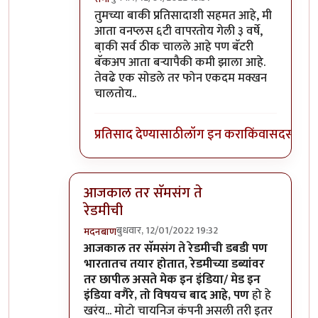
In reply to
माझ्याकडे वन प्लस फाईव्ह टी
by
सुबो
तुमच्या बाकी प्रतिसादाशी सहमत आहे, मी
आता वनप्लस ६टी वापरतोय गेली ३ वर्षे,
बा़की सर्व ठीक चालले आहे पण बॅटरी
बॅकअप आता बर्‍यापैकी कमी झाला आहे.
तेवढे एक सोडले तर फोन एकदम मक्खन
चालतोय..
प्रतिसाद देण्यासाठी
लॉग इन करा
किंवा
सदस्य व्हा
आजकाल तर सॅमसंग ते
रेडमीची
बुधवार, 12/01/2022 19:32
मदनबाण
In reply to
असंच काही नाही
by
जेम्स वांड
आजकाल तर सॅमसंग ते रेडमीची डबडी पण
भारतातच तयार होतात, रेडमीच्या डब्यांवर
तर छापील असते मेक इन इंडिया/ मेड इन
इंडिया वगैरे, तो विषयच बाद आहे, पण
हो हे
खरंय... मोटो चायनिज कंपनी असली तरी इतर