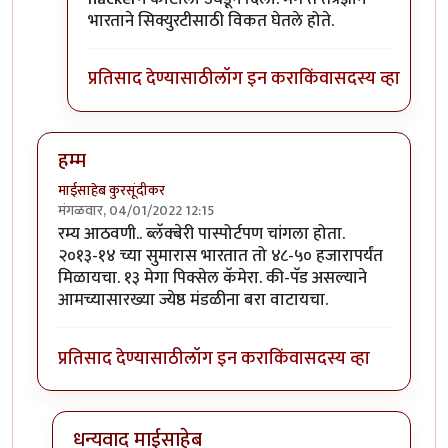
भारताने सिक्युरटीसाठी विकत घेतले होते.
प्रतिसाद देण्यासाठी
लॉग इन करा
किंवा
सदस्य व्हा
हम्म
माईसाहेब कुरसूंदीकर
मंगळवार, 04/01/2022 12:15
रम्य आठवणी.. ब्लॅक्बेरी पास्पोर्टपण चांगला होता.
२०१३-१४ च्या सुमारास भारतात तो ४८-५० हजारापर्यंत
मिळायचा. १३ मेगा पिक्सेल कॅमेरा. की-पॅड असल्याने
आमच्यासारख्या ज्येष्ठ मंडळीना बरा वाटायचा.
प्रतिसाद देण्यासाठी
लॉग इन करा
किंवा
सदस्य व्हा
धन्यवाद माईसाहेब