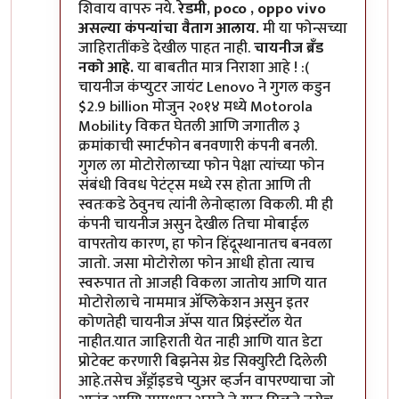
शिवाय वापरु नये.
रेडमी, poco , oppo vivo
असल्या कंपन्यांचा वैताग आलाय.
मी या फोन्सच्या
जाहिरातींकडे देखील पाहत नाही.
चायनीज ब्रँड
नको आहे.
या बाबतीत मात्र निराशा आहे ! :(
चायनीज कंप्युटर जायंट Lenovo ने गुगल कडुन
$2.9 billion मोजुन २०१४ मध्ये Motorola
Mobility विकत घेतली आणि जगातील ३
क्रमांकाची स्मार्टफोन बनवणारी कंपनी बनली.
गुगल ला मोटोरोलाच्या फोन पेक्षा त्यांच्या फोन
संबंधी विवध पेटंट्स मध्ये रस होता आणि ती
स्वतःकडे ठेवुनच त्यांनी लेनोव्हाला विकली. मी ही
कंपनी चायनीज असुन देखील तिचा मोबाईल
वापरतोय कारण, हा फोन हिंदूस्थानातच बनवला
जातो. जसा मोटोरोला फोन आधी होता त्याच
स्वरुपात तो आजही विकला जातोय आणि यात
मोटोरोलाचे नाममात्र अ‍ॅप्लिकेशन असुन इतर
कोणतेही चायनीज अ‍ॅप्स यात प्रिइंस्टॉल येत
नाहीत.यात जाहिराती येत नाही आणि यात डेटा
प्रोटेक्ट करणारी बिझनेस ग्रेड सिक्युरिटी दिलेली
आहे.तसेच अँड्रॉइडचे प्युअर व्हर्जन वापरण्याचा जो