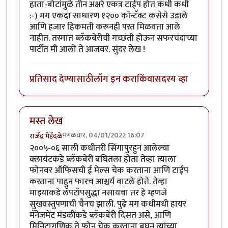
हाता-बोटांमुळे तीन अक्षरे एकत्र टाईप होत कधी कधी
:-) मग एकदा साधारण १२०० कॉन्टॅक्ट कसेसे उडाले
आणि हजार हिकमती करूनही परत मिळवता आले
नाहीत. तस्मात ब्लॅकबेरीची गच्छंती होऊन सफरचंदाच्या
पार्टीत मी आलो ते आजवर. सुंदर लेख !
प्रतिसाद देण्यासाठी
लॉग इन करा
किंवा
सदस्य व्हा
मस्त लेख
मंगळवार, 04/01/2022 16:07
राजेंद्र मेहेंदळे
२००५-०६ साली कधीतरी सिंगापुरहुन आलेल्या
क्लायंटकडे ब्लॅकबेरी बघितला होता तेव्हा त्याला
फोनवर ऑफिसची ई मेल्स चेक करताना आणि टाईप
करताना पाहुन फारच आश्चर्य वाटले होते. तेव्हा
माझ्याकडे लॅपटॉपसुद्धा नसायचा तर हे म्हणजे
सुखवस्तुपणाची चैनच झाली. पुढे मग कधीमधी हायर
मॅनेजमेंट मंडळींकडे ब्लॅकबेरी दिसत असे, आणि
मिनिटागणिक ते फोन चेक करताना बघुन त्यांच्या