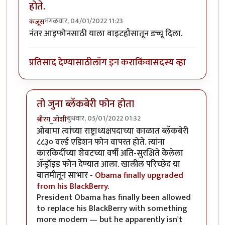
होते.
मंगळवार, 04/01/2022 11:23
कंजूस
नंतर आइफोनसाठी याला वाइटहौसातून डच्चू दिला.
प्रतिसाद देण्यासाठी
लॉग इन करा
किंवा
सदस्य व्हा
तो जुना ब्लॅकबेरी फोन होता
बुधवार, 05/01/2022 01:32
श्रीरंग_जोशी
In reply to
UsA मध्ये वाईट हाऊस हाच वापरत होते.
by
कंज
ओबामा त्यांच्या राष्ट्राध्यक्षपदाच्या काळात ब्लॅकबेरी
८८३० वर्ल्ड एडिशन फोन वापरत होते. त्यांना
कारकिर्दीच्या शेवटच्या वर्षी अति-सुरक्षिते केलेला
अ‍ॅन्ड्रॉइड फोन देण्यात आला. खालील परिच्छेद या
बातमीतून साभार -
Obama finally upgraded
from his BlackBerry
.
President Obama has finally been allowed
to replace his BlackBerry with something
more modern — but he apparently isn't