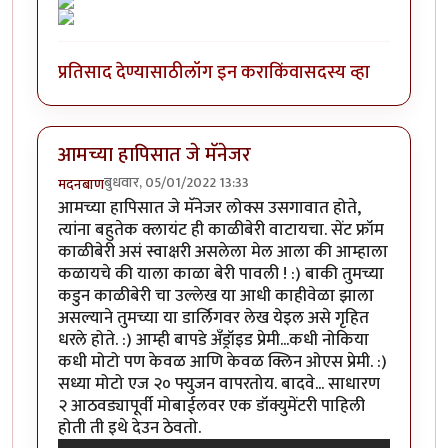
प्रतिसाद देण्यासाठी
लॉग इन करा
किंवा
सदस्य व्हा
आमच्या हापिसात जे मॅनेजर
बुधवार, 05/01/2022 13:33
मदनबाण
आमच्या हापिसात जे मॅनेजर लोक्स उसगावात होते,
त्यांना बहुतेक क्लायंट ही काळीबेरी वाटायचा. सेंट फ्रॉम
काळीबेरी असं स्वाक्षरी असलेला मेल आला की आम्हाला
कळायचे की याला काळा बेरी पावली ! :) बाकी तुमच्या
कडुन काळीबेरी चा उल्लेख या आधी काहीवेळा झाला
असल्याने तुमच्या या डार्लिगवर लेख येइल असे गृहित
धरले होते. :) आम्ही बापडे अँड्रॉइड प्रेमी...कधी नोकिया
कधी मोटो पण केवळ आणि केवळ क्लिन ओएस प्रेमी. :)
सध्या मोटो एज २० फ्युजन वापरतोय. बादवे... साधारण
२ आठवड्यापूर्वी मोबाईलवर एक डॉक्युमेंटरी पाहिली
होती ती इथे देउन ठेवतो.