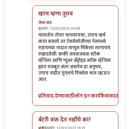
खरंय म्हणा तुमचं
जेम्स वांड
बुधवार, 12/01/2022 10:38
In reply to
माझ्याकडे वन प्लस फाईव्ह टी
by
सुबो
चालतोय तोवर चालवायचा, उगाच खर्च
करत बसलो तर टेक्नॉलॉजीच्या पेसमध्ये
राहायच्या नादात माणूस भिकेला लागायचं
एखादवेळी. बाकी जवळजवळ स्टॉक
व्हॅनिला आणि प्युअर अँड्रॉइड स्टॉक व्हॅनिला
ह्यात मजबूत अंतर असतेच हा अनुभव,
उगाच नाहीत गूगलचे पिक्सेल भाव खाऊन
जात.
प्रतिसाद देण्यासाठी
लॉग इन करा
किंवा
सदस्य व्हा
बॅटरी त्रास देत नाहीये का?
बुधवार, 12/01/2022 13:31
सॅगी