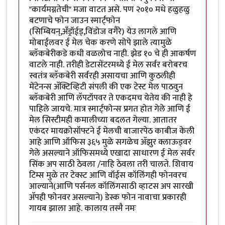
"कार्यमग्नतेची" मजा वाटत असे. पण २०१० मधे हळुहळु
बटणाचे फोन जाउन स्मार्ट्फोन
(सिम्बियन्,अँड्रॉईड्,विंडोज वगैरे) येउ लागले आणि
मोबाईलवर ई मेल चेक करणे सोपे झाले त्यामुळे
ब्लॅकबेरीकडे कधी वळलोच नाही. झेड १० चे ही आकर्षण
वाटले नाही. तरीही डेटासेंटरमध्ये ई मेल सर्वर बरोबरच
स्वतंत्र ब्लॅकबेरी सर्वरही असायचा आणि कुठलीही
मेंटेनन्स अ‍ॅक्टिव्हिटी संपली की एक टेस्ट मेल पाठवुन
ब्लॅकबेरी आणि लॅपटॉपवर ते एकदमच येतेय की नाही हे
पाहिले जायचे. मात्र स्मार्ट्फोन्स प्रगत होत गेले आणि ई
मेल सिस्टीमही कमालीच्या बदलत गेल्या. आतातर
एकंदर मायक्रोसॉफ्टने ई मेलची बाजारपेठ काबीज केली
आहे आणि ऑफिस ३६५ मुळे सगळेच अ‍ॅझुर क्लाऊड्वर
गेले असल्याने ऑफिसमध्ये एखादा साधारण ई मेल सर्वर
सिंक अप साठी ठेवला /नाहि ठेवला तरी चालते. शिवाय
टिम्स मुळे तर टेक्स्ट आणि वॉईस कॉलिंगही फोनवरच
आल्याने(आणि पर्सनल कॉलिंगसाठी व्हाटस अप सारखी
अ‍ॅपही फोनवर असल्याने) डेस्क फोन नावाचा प्रकारही
गायब झाला आहे. कालाय तस्मै नमः