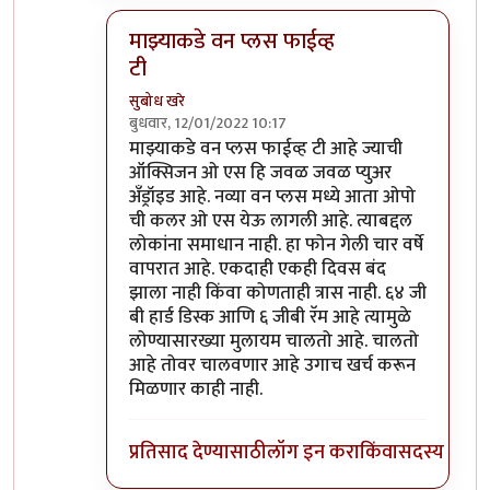
माझ्याकडे वन प्लस फाईव्ह
टी
सुबोध खरे
बुधवार, 12/01/2022 10:17
In reply to
असंच काही नाही
by
जेम्स वांड
माझ्याकडे वन प्लस फाईव्ह टी आहे ज्याची
ऑक्सिजन ओ एस हि जवळ जवळ प्युअर
अँड्रॉइड आहे. नव्या वन प्लस मध्ये आता ओपो
ची कलर ओ एस येऊ लागली आहे. त्याबद्दल
लोकांना समाधान नाही. हा फोन गेली चार वर्षे
वापरात आहे. एकदाही एकही दिवस बंद
झाला नाही किंवा कोणताही त्रास नाही. ६४ जी
बी हार्ड डिस्क आणि ६ जीबी रॅम आहे त्यामुळे
लोण्यासारख्या मुलायम चालतो आहे. चालतो
आहे तोवर चालवणार आहे उगाच खर्च करून
मिळणार काही नाही.
प्रतिसाद देण्यासाठी
लॉग इन करा
किंवा
सदस्य व्हा