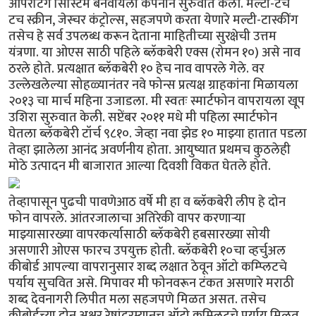
ऑपरेटिंग सिस्टिम बनवायला कंपनीने सुरुवात केली. मल्टी-टच
टच स्क्रीन, जेस्चर कंट्रोल्स, सहजपणे करता येणारे मल्टी-टास्कींग
तसेच हे सर्व उपलब्ध करून देताना माहितीच्या सुरक्षेची उत्तम
यंत्रणा. या ओएस साठी पहिले ब्लॅकबेरी एक्स (रोमन १०) असे नाव
ठरले होते. प्रत्यक्षात ब्लॅकबेरी १० हेच नाव वापरले गेले. वर
उल्लेखलेल्या सोहळ्यानंतर नवे फोन्स प्रत्यक्ष ग्राहकांना मिळायला
२०१३ चा मार्च महिना उजाडला. मी स्वतः स्मार्टफोन वापरायला खूप
उशिरा सुरुवात केली. सप्टेंबर २०११ मधे मी पहिला स्मार्टफोन
घेतला ब्लॅकबेरी टॉर्च ९८१०. जेव्हा नवा झेड १० माझ्या हातात पडला
तेव्हा झालेला आनंद अवर्णनीय होता. आयुष्यात प्रथमच कुठलेही
मोठे उत्पादन मी बाजारात आल्या दिवशी विकत घेतले होते.
तेव्हापासून पुढची पावणेआठ वर्षे मी हा व ब्लॅकबेरी लीप हे दोन
फोन वापरले. आंतरजालाचा अतिरेकी वापर करणार्‍या
माझ्यासारख्या वापरकर्त्यासाठी ब्लॅकबेरी हबसारख्या सोयी
असणारी ओएस फारच उपयुक्त होती. ब्लॅकबेरी १०चा व्हर्चुअल
कीबोर्ड आपल्या वापरानुसार शब्द लक्षात ठेवून ऑटो कम्प्लिटचे
पर्याय सुचवित असे. मिपावर मी फोनवरून टंकत असणारे मराठी
शब्द देवनागरी लिपीत मला सहजपणे मिळत असत. तसेच
कीबोर्डच्या दोन अक्षर रेषांदरम्यानच ऑटो कम्प्लिटचे पर्याय मिळत