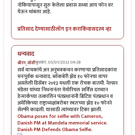
नोकियापासून सुरु केलेला प्रवास सध्या आय फोन वर
येऊन थांबला आहे.
प्रतिसाद देण्यासाठी
लॉग इन करा
किंवा
सदस्य व्हा
धन्यवाद
बुधवार, 05/01/2022 09:28
श्रीरंग_जोशी
सर्व वाचकांचे अन अनुभवकथन करणार्‍या प्रतिसादकांना
मनःपूर्वक धन्यवाद. ब्लॅकबेरी झेड १० फोनचा वापर
असलेली डिसेंबर २०१३ मधली एक रोचक बातमी. नेल्सन
मंडेला यांच्या निधनानंतर मेमोरियल सर्विस दरम्यान
डेन्मार्कच्या तत्कालिन पंतप्रधानांनी ब्रिटिश पंतप्रधान व
अमेरिकेच्या राष्ट्राध्यक्षांबरोबर स्वतःच्या झेड १० फोनने
सेल्फी काढली. यासाठी त्यांच्यावर टिका झाली.
Obama poses for selfie with Cameron,
Danish PM at Mandela memorial service
.
Danish PM Defends Obama Selfie
.