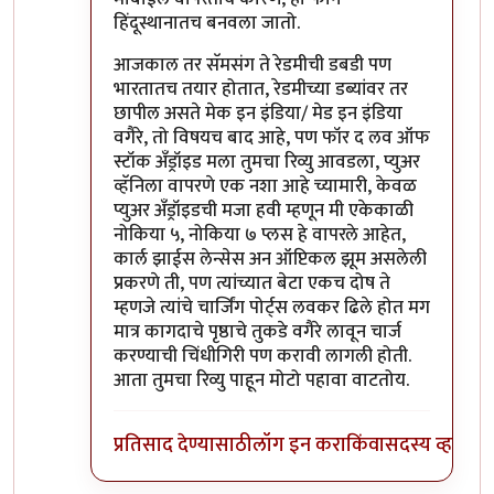
हिंदूस्थानातच बनवला जातो.
आजकाल तर सॅमसंग ते रेडमीची डबडी पण
भारतातच तयार होतात, रेडमीच्या डब्यांवर तर
छापील असते मेक इन इंडिया/ मेड इन इंडिया
वगैरे, तो विषयच बाद आहे, पण फॉर द लव ऑफ
स्टॉक अँड्रॉइड मला तुमचा रिव्यु आवडला, प्युअर
व्हॅनिला वापरणे एक नशा आहे च्यामारी, केवळ
प्युअर अँड्रॉइडची मजा हवी म्हणून मी एकेकाळी
नोकिया ५, नोकिया ७ प्लस हे वापरले आहेत,
कार्ल झाईस लेन्सेस अन ऑप्टिकल झूम असलेली
प्रकरणे ती, पण त्यांच्यात बेटा एकच दोष ते
म्हणजे त्यांचे चार्जिंग पोर्ट्स लवकर ढिले होत मग
मात्र कागदाचे पृष्ठाचे तुकडे वगैरे लावून चार्ज
करण्याची चिंधीगिरी पण करावी लागली होती.
आता तुमचा रिव्यु पाहून मोटो पहावा वाटतोय.
प्रतिसाद देण्यासाठी
लॉग इन करा
किंवा
सदस्य व्हा