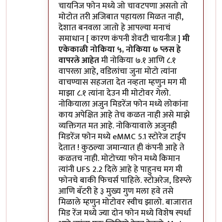
चायनिज फोन मध्ये जो चावटपणा असतो तो
मोटोत तरी अजिबात पहायला मिळत नाही,
देशात बनवला जातो हे आपल्या मनाचं
समाधान [ कारण कंपनी शेवटी चायनीज ]
मी
एकेकाळी नोकिया ५, नोकिया ७ प्लस हे
वापरले आहेत
मी नोकिया ७.१ आणि ८.१
वापरला आहे, वडिलांचा जुना मोटो त्यांना
वाचण्यास सहजता देत नव्हता म्हणुन मग मी
माझा ८.१ त्यांना देउन मी मोटोवर गेलो.
नोकियाला अजुन मिडरेंज फोन मध्ये लोकांना
काय अपेक्षित आहे तेच कळत नाही असे माझे
व्यक्तिगत मत आहे. नोकियावाले अजुनही
मिडरेंज फोन मध्ये eMMC 5.1 स्टोरेज टाईप
देतात ! कुठल्या जमान्यात ही कंपनी आहे ते
कळतच नाही. मोटोच्या फोन मध्ये किमान
त्यांनी UFS 2.2 दिले आहे हे पाहुनच मग मी
फोनचे बाकी फिचर्स पाहिले. स्टोअरेज, डिस्प्ले
आणि बॅटरी हे ३ मुख्य गुण मला हवे तसे
मिळाले म्हणुन मोटोवर स्वीच झालो. बाजारात
मिड रेंज मध्ये ज्या दोन फोन मध्ये विशेष स्पर्धा