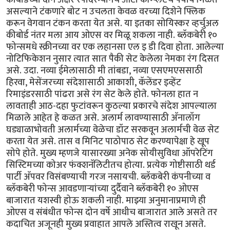
असल्याने टंकणारे बोट न उचलता केवळ वरच्या दिशेने फ्लिक
करून वेगवान टंकन करता येत असे. या इतका सोयिस्कर व्हर्चुअल
कीबोर्ड नंतर मला आय ओएस वर मिळू शकला नाही. ब्लॅकबेरी १०
फोन्समधे स्क्रीनच्या वर एक लहानसा एल इ डी दिवा होता. आलेल्या
नोटिफिकेशन नुसार त्यात सात पैकी सेट केलेला नेमका रंग दिसत
असे. उदा. नव्या ईमेलासाठी मी तांबडा, नव्या एसएमएससाठी
हिरवा, मेसेंजरच्या संदेशासाठी आकाशी, कॅलेंडर इव्हेंट
रिमाइंडरसाठी पांढरा असे रंग सेट केले होते. फोनला हात न
लावताही आठ-दहा फुटांवरून कुठल्या प्रकारचे संदेश आपल्याला
मिळाले आहेत हे कळत असे. अलार्म लावण्यासाठी अ‍ॅनालॉग
घड्याळाभोवती अलार्मच्या वेळेचा डॉट सरकवून अलार्मची वेळ सेट
करता येत असे. तास व मिनिट पाठोपाठ सेट करण्यापेक्षा हे खूप
सोपे होते. मुख्य म्हणजे यासारख्या अनेक सोयीसुविधा ऑपरेटिंग
सिस्टिमच्या कोअर फंक्शनॅलिटीतच होत्या. प्रत्येक गोष्टीसाठी थर्ड
पार्टी अ‍ॅपवर विसंबण्याची गरज नसायची. ब्लॅकबेरी कंपनीच्या व
ब्लॅकबेरी फोन्स आवडणार्‍यांच्या दुर्दैवाने ब्लॅकबेरी १० ओएस
बाजारात यशस्वी होऊ शकली नाही. माझ्या अनुमानाप्रमाणे ही
ओएस व संबंधीत फोन्स दोन वर्षे आधीच बाजारात आले असते तर
कदाचित अजूनही मुख्य प्रवाहात आपले अस्तित्व राखून असते.