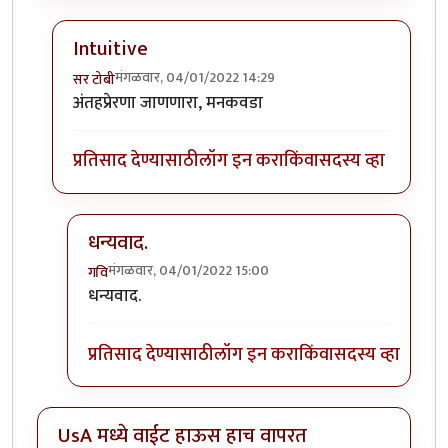
Intuitive
मंगळवार, 04/01/2022 14:29
सर टोबी
In reply to
गेले ते दिवस. राहिल्या त्या
by
गवि
अंतहप्रेरणा जाणणारा, मनकवडा
प्रतिसाद देण्यासाठी
लॉग इन करा
किंवा
सदस्य व्हा
धन्यवाद.
मंगळवार, 04/01/2022 15:00
गवि
In reply to
Intuitive
by
सर टोबी
धन्यवाद.
प्रतिसाद देण्यासाठी
लॉग इन करा
किंवा
सदस्य व्हा
UsA मध्ये वाईट हाऊस हाच वापरत