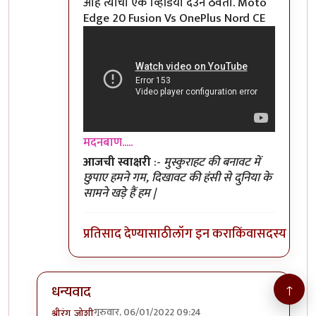
आहे त्यांचा एक व्हिडियो देउन ठेवतो. Moto
Edge 20 Fusion Vs OnePlus Nord CE
मदनबाण.....
आजची स्वाक्षरी
:-
मुस्कुराहट की बनावट में
छुपाए हमने गम, दिखावट की हंसी से दुनिया के
सामने खड़े हैं हम |
प्रतिसाद देण्यासाठी
लॉग इन करा
किंवा
सदस्य व्हा
↑
धन्यवाद
गुरुवार, 06/01/2022 09:24
श्रीरंग_जोशी