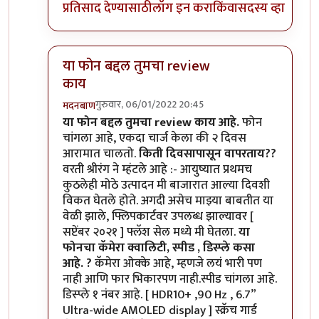
प्रतिसाद देण्यासाठी
लॉग इन करा
किंवा
सदस्य व्हा
या फोन बद्दल तुमचा review
काय
गुरुवार, 06/01/2022 20:45
मदनबाण
In reply to
मोटो एज 20
by
बापूसाहेब
या फोन बद्दल तुमचा review काय आहे.
फोन
चांगला आहे, एकदा चार्ज केला की २ दिवस
आरामात चालतो.
किती दिवसापासून वापरताय??
वरती श्रीरंग ने म्हंटले आहे :- आयुष्यात प्रथमच
कुठलेही मोठे उत्पादन मी बाजारात आल्या दिवशी
विकत घेतले होते. अगदी असेच माझ्या बाबतीत या
वेळी झाले, फ्लिपकार्टवर उपलब्ध झाल्यावर [
सप्टेंबर २०२१ ] फ्लॅश सेल मध्ये मी घेतला.
या
फोनचा कॅमेरा क्वालिटी, स्पीड , डिस्प्ले कसा
आहे. ?
कॅमेरा ओक्के आहे, म्हणजे लयं भारी पण
नाही आणि फार भिकारपण नाही.स्पीड चांगला आहे.
डिस्प्ले १ नंबर आहे. [ HDR10+ ,90 Hz , 6.7”
Ultra-wide AMOLED display ] स्क्रॅच गार्ड