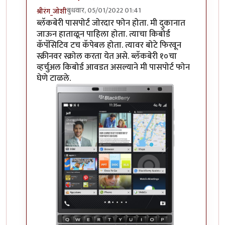
बुधवार, 05/01/2022 01:41
श्रीरंग_जोशी
In reply to
हम्म
by
माईसाहेब कुरसूंदीकर
ब्लॅकबेरी पासपोर्ट जोरदार फोन होता. मी दुकानात
जाऊन हाताळून पाहिला होता. त्याचा किबोर्ड
कॅपॅसिटिव टच कॅपेबल होता. त्यावर बोटे फिरवून
स्क्रीनवर स्क्रोल करता येत असे. ब्लॅकबेरी १०चा
व्हर्चुअल किबोर्ड आवडत असल्याने मी पासपोर्ट फोन
घेणे टाळले.