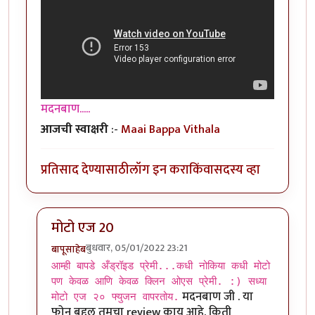
मदनबाण.....
आजची स्वाक्षरी
:-
Maai Bappa Vithala
प्रतिसाद देण्यासाठी
लॉग इन करा
किंवा
सदस्य व्हा
मोटो एज 20
बुधवार, 05/01/2022 23:21
बापूसाहेब
In reply to
आमच्या हापिसात जे मॅनेजर
by
मदनबाण
आम्ही बापडे अँड्रॉइड प्रेमी...कधी नोकिया कधी मोटो
पण केवळ आणि केवळ क्लिन ओएस प्रेमी. :) सध्या
मदनबाण जी . या
मोटो एज २० फ्युजन वापरतोय.
फोन बद्दल तुमचा review काय आहे. किती