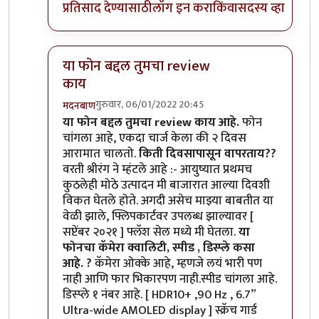
प्रतिसाद देण्यासाठी
लॉग इन करा
किंवा
सदस्य व्हा
या फोन बद्दल तुमचा review
काय
गुरुवार, 06/01/2022 20:45
मदनबाण
In reply to
मोटो एज 20
by
बापूसाहेब
या फोन बद्दल तुमचा review काय आहे.
फोन
चांगला आहे, एकदा चार्ज केला की २ दिवस
आरामात चालतो.
किती दिवसापासून वापरताय??
वरती श्रीरंग ने म्हंटले आहे :- आयुष्यात प्रथमच
कुठलेही मोठे उत्पादन मी बाजारात आल्या दिवशी
विकत घेतले होते. अगदी असेच माझ्या बाबतीत या
वेळी झाले, फ्लिपकार्टवर उपलब्ध झाल्यावर [
सप्टेंबर २०२१ ] फ्लॅश सेल मध्ये मी घेतला.
या
फोनचा कॅमेरा क्वालिटी, स्पीड , डिस्प्ले कसा
आहे. ?
कॅमेरा ओक्के आहे, म्हणजे लयं भारी पण
नाही आणि फार भिकारपण नाही.स्पीड चांगला आहे.
डिस्प्ले १ नंबर आहे. [ HDR10+ ,90 Hz , 6.7”
Ultra-wide AMOLED display ] स्क्रॅच गार्ड