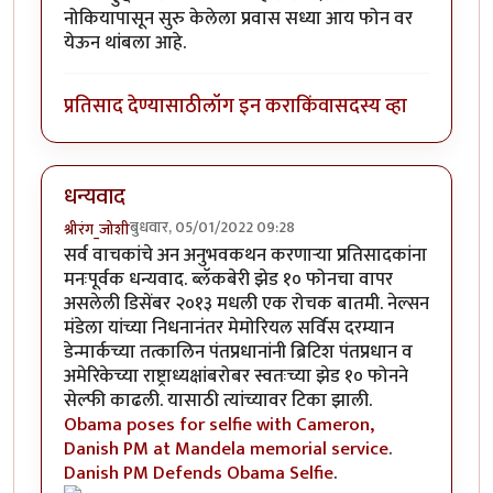
नोकियापासून सुरु केलेला प्रवास सध्या आय फोन वर
येऊन थांबला आहे.
प्रतिसाद देण्यासाठी
लॉग इन करा
किंवा
सदस्य व्हा
धन्यवाद
बुधवार, 05/01/2022 09:28
श्रीरंग_जोशी
सर्व वाचकांचे अन अनुभवकथन करणार्‍या प्रतिसादकांना
मनःपूर्वक धन्यवाद. ब्लॅकबेरी झेड १० फोनचा वापर
असलेली डिसेंबर २०१३ मधली एक रोचक बातमी. नेल्सन
मंडेला यांच्या निधनानंतर मेमोरियल सर्विस दरम्यान
डेन्मार्कच्या तत्कालिन पंतप्रधानांनी ब्रिटिश पंतप्रधान व
अमेरिकेच्या राष्ट्राध्यक्षांबरोबर स्वतःच्या झेड १० फोनने
सेल्फी काढली. यासाठी त्यांच्यावर टिका झाली.
Obama poses for selfie with Cameron,
Danish PM at Mandela memorial service
.
Danish PM Defends Obama Selfie
.