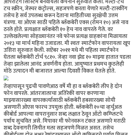
ऑपरेटिंग सिस्टिम बनवायला कंपनीने सुरुवात केली. मल्टी-टच
टच स्क्रीन, जेस्चर कंट्रोल्स, सहजपणे करता येणारे मल्टी-टास्कींग
तसेच हे सर्व उपलब्ध करून देताना माहितीच्या सुरक्षेची उत्तम
यंत्रणा. या ओएस साठी पहिले ब्लॅकबेरी एक्स (रोमन १०) असे नाव
ठरले होते. प्रत्यक्षात ब्लॅकबेरी १० हेच नाव वापरले गेले. वर
उल्लेखलेल्या सोहळ्यानंतर नवे फोन्स प्रत्यक्ष ग्राहकांना मिळायला
२०१३ चा मार्च महिना उजाडला. मी स्वतः स्मार्टफोन वापरायला खूप
उशिरा सुरुवात केली. सप्टेंबर २०११ मधे मी पहिला स्मार्टफोन
घेतला ब्लॅकबेरी टॉर्च ९८१०. जेव्हा नवा झेड १० माझ्या हातात पडला
तेव्हा झालेला आनंद अवर्णनीय होता. आयुष्यात प्रथमच कुठलेही
मोठे उत्पादन मी बाजारात आल्या दिवशी विकत घेतले होते.
तेव्हापासून पुढची पावणेआठ वर्षे मी हा व ब्लॅकबेरी लीप हे दोन
फोन वापरले. आंतरजालाचा अतिरेकी वापर करणार्‍या
माझ्यासारख्या वापरकर्त्यासाठी ब्लॅकबेरी हबसारख्या सोयी
असणारी ओएस फारच उपयुक्त होती. ब्लॅकबेरी १०चा व्हर्चुअल
कीबोर्ड आपल्या वापरानुसार शब्द लक्षात ठेवून ऑटो कम्प्लिटचे
पर्याय सुचवित असे. मिपावर मी फोनवरून टंकत असणारे मराठी
शब्द देवनागरी लिपीत मला सहजपणे मिळत असत. तसेच
कीबोर्डच्या दोन अक्षर रेषांदरम्यानच ऑटो कम्प्लिटचे पर्याय मिळत