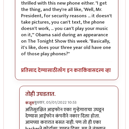
thrilled with this new phone either. "I get
the thing, and they're all like, 'Well, Mr.
President, for security reasons ... it doesn't
take pictures, you can't text, the phone
doesn't work, ... you can't play your music
on it,'" Obama said during an appearance
on The Tonight Show this week. "Basically,
it's like, does your three year old have one
of those play phones?"
प्रतिसाद देण्यासाठी
लॉग इन करा
किंवा
सदस्य व्हा
तोही उघडतात.
बुधवार, 05/01/2022 10:53
कंजूस
In reply to
तो जुना ब्लॅकबेरी फोन होता
by
श्रीरंग_जोशी
अतिसुरक्षित आइफोन एका गुन्हेगाराचा उघडून
देण्यास आईफोन कंपनीने नकार दिला होता.
आमच्या करारात बसत नाही. पण तो ही एका
hackerने कोर्टाला उघडून दिला. मग ते तंत्रज्ञान