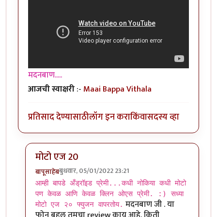
मदनबाण.....
आजची स्वाक्षरी
:-
Maai Bappa Vithala
प्रतिसाद देण्यासाठी
लॉग इन करा
किंवा
सदस्य व्हा
मोटो एज 20
बुधवार, 05/01/2022 23:21
बापूसाहेब
In reply to
आमच्या हापिसात जे मॅनेजर
by
मदनबाण
आम्ही बापडे अँड्रॉइड प्रेमी...कधी नोकिया कधी मोटो
पण केवळ आणि केवळ क्लिन ओएस प्रेमी. :) सध्या
मदनबाण जी . या
मोटो एज २० फ्युजन वापरतोय.
फोन बद्दल तुमचा review काय आहे. किती