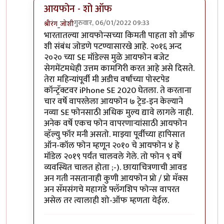
आयफोन - शो ऑफ
गुरुवार, 06/01/2022 09:33
श्रीरंग_जोशी
In reply to
मोटो एज 20
by
बापूसाहेब
भारतातल्या आयफोन्सच्या किमती पाहता शो ऑफ
शी संबंध जोडणे पटण्यासारखे आहे. २०१६ अन्द
२०२० च्या SE मॉडेल्स मुळे आयफोन बजेट
सेगमेंटमधेही उत्तम कामगिरी करत आहे असे दिसते.
तेरा महिन्यांपूर्वी मी अडीच वर्षांच्या पोस्टपेड
कॉन्ट्रॅक्टवर iPhone SE 2020 घेतला. ते करताना
चार वर्षे वापरलेला आयफोन ७ ट्रेड-इन केल्याने
नव्या SE फोनसाठी अधिक मुल्य द्यावे लागले नाही.
अनेक वर्षे एकच फोन वापरणार्‍यांसाठी आयफोन
व्हॅल्यु फॉर मनी असतो. माझ्या पूर्वीच्या हापिसात
ऑन-कॉल फोन म्हणून २०१० चे आयफोन ४ हे
मॉडेल २०१९ पर्यंत चालवले गेले. तो फोन ९ वर्षे
व्यवस्थित चालत होता ;-). छायाचित्रणाची आवड
अन गती नसतानाही कुणी आयफोन प्रो / प्रो मॅक्स
अन सॅमसंगचे महागडे फ्लॅगशिप फोन्स वापरत
असेल तर त्यालाही शो-ऑफ म्हणता येईल.