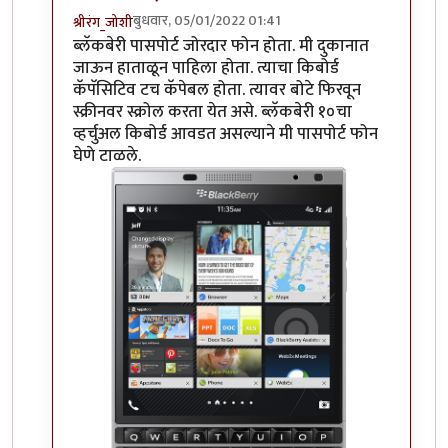
बुधवार, 05/01/2022 01:41
श्रीरंग_जोशी
In reply to
हम्म
by
माईसाहेब कुरसूंदीकर
ब्लॅकबेरी पासपोर्ट जोरदार फोन होता. मी दुकानात
जाऊन हाताळून पाहिला होता. त्याचा किबोर्ड
कॅपॅसिटिव टच कॅपेबल होता. त्यावर बोटे फिरवून
स्क्रीनवर स्क्रोल करता येत असे. ब्लॅकबेरी १०चा
व्हर्चुअल किबोर्ड आवडत असल्याने मी पासपोर्ट फोन
घेणे टाळले.