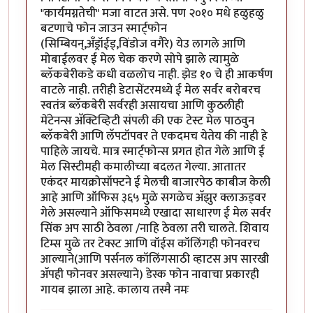
"कार्यमग्नतेची" मजा वाटत असे. पण २०१० मधे हळुहळु
बटणाचे फोन जाउन स्मार्ट्फोन
(सिम्बियन्,अँड्रॉईड्,विंडोज वगैरे) येउ लागले आणि
मोबाईलवर ई मेल चेक करणे सोपे झाले त्यामुळे
ब्लॅकबेरीकडे कधी वळलोच नाही. झेड १० चे ही आकर्षण
वाटले नाही. तरीही डेटासेंटरमध्ये ई मेल सर्वर बरोबरच
स्वतंत्र ब्लॅकबेरी सर्वरही असायचा आणि कुठलीही
मेंटेनन्स अ‍ॅक्टिव्हिटी संपली की एक टेस्ट मेल पाठवुन
ब्लॅकबेरी आणि लॅपटॉपवर ते एकदमच येतेय की नाही हे
पाहिले जायचे. मात्र स्मार्ट्फोन्स प्रगत होत गेले आणि ई
मेल सिस्टीमही कमालीच्या बदलत गेल्या. आतातर
एकंदर मायक्रोसॉफ्टने ई मेलची बाजारपेठ काबीज केली
आहे आणि ऑफिस ३६५ मुळे सगळेच अ‍ॅझुर क्लाऊड्वर
गेले असल्याने ऑफिसमध्ये एखादा साधारण ई मेल सर्वर
सिंक अप साठी ठेवला /नाहि ठेवला तरी चालते. शिवाय
टिम्स मुळे तर टेक्स्ट आणि वॉईस कॉलिंगही फोनवरच
आल्याने(आणि पर्सनल कॉलिंगसाठी व्हाटस अप सारखी
अ‍ॅपही फोनवर असल्याने) डेस्क फोन नावाचा प्रकारही
गायब झाला आहे. कालाय तस्मै नमः