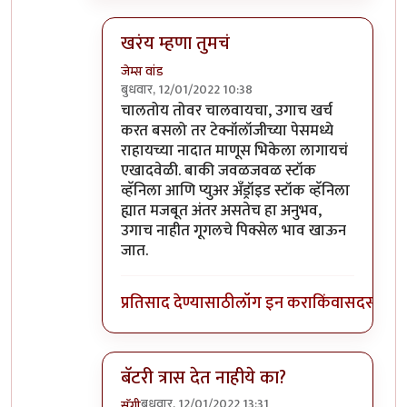
खरंय म्हणा तुमचं
जेम्स वांड
बुधवार, 12/01/2022 10:38
In reply to
माझ्याकडे वन प्लस फाईव्ह टी
by
सुबो
चालतोय तोवर चालवायचा, उगाच खर्च
करत बसलो तर टेक्नॉलॉजीच्या पेसमध्ये
राहायच्या नादात माणूस भिकेला लागायचं
एखादवेळी. बाकी जवळजवळ स्टॉक
व्हॅनिला आणि प्युअर अँड्रॉइड स्टॉक व्हॅनिला
ह्यात मजबूत अंतर असतेच हा अनुभव,
उगाच नाहीत गूगलचे पिक्सेल भाव खाऊन
जात.
प्रतिसाद देण्यासाठी
लॉग इन करा
किंवा
सदस्य व्हा
बॅटरी त्रास देत नाहीये का?
बुधवार, 12/01/2022 13:31
सॅगी