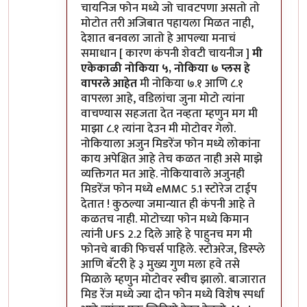
चायनिज फोन मध्ये जो चावटपणा असतो तो
मोटोत तरी अजिबात पहायला मिळत नाही,
देशात बनवला जातो हे आपल्या मनाचं
समाधान [ कारण कंपनी शेवटी चायनीज ]
मी
एकेकाळी नोकिया ५, नोकिया ७ प्लस हे
वापरले आहेत
मी नोकिया ७.१ आणि ८.१
वापरला आहे, वडिलांचा जुना मोटो त्यांना
वाचण्यास सहजता देत नव्हता म्हणुन मग मी
माझा ८.१ त्यांना देउन मी मोटोवर गेलो.
नोकियाला अजुन मिडरेंज फोन मध्ये लोकांना
काय अपेक्षित आहे तेच कळत नाही असे माझे
व्यक्तिगत मत आहे. नोकियावाले अजुनही
मिडरेंज फोन मध्ये eMMC 5.1 स्टोरेज टाईप
देतात ! कुठल्या जमान्यात ही कंपनी आहे ते
कळतच नाही. मोटोच्या फोन मध्ये किमान
त्यांनी UFS 2.2 दिले आहे हे पाहुनच मग मी
फोनचे बाकी फिचर्स पाहिले. स्टोअरेज, डिस्प्ले
आणि बॅटरी हे ३ मुख्य गुण मला हवे तसे
मिळाले म्हणुन मोटोवर स्वीच झालो. बाजारात
मिड रेंज मध्ये ज्या दोन फोन मध्ये विशेष स्पर्धा