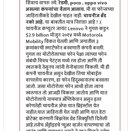
शिवाय वापरु नये.
रेडमी, poco , oppo vivo
असल्या कंपन्यांचा वैताग आलाय.
मी या फोन्सच्या
जाहिरातींकडे देखील पाहत नाही.
चायनीज ब्रँड
नको आहे.
या बाबतीत मात्र निराशा आहे ! :(
चायनीज कंप्युटर जायंट Lenovo ने गुगल कडुन
$2.9 billion मोजुन २०१४ मध्ये Motorola
Mobility विकत घेतली आणि जगातील ३
क्रमांकाची स्मार्टफोन बनवणारी कंपनी बनली.
गुगल ला मोटोरोलाच्या फोन पेक्षा त्यांच्या फोन
संबंधी विवध पेटंट्स मध्ये रस होता आणि ती
स्वतःकडे ठेवुनच त्यांनी लेनोव्हाला विकली. मी ही
कंपनी चायनीज असुन देखील तिचा मोबाईल
वापरतोय कारण, हा फोन हिंदूस्थानातच बनवला
जातो. जसा मोटोरोला फोन आधी होता त्याच
स्वरुपात तो आजही विकला जातोय आणि यात
मोटोरोलाचे नाममात्र अ‍ॅप्लिकेशन असुन इतर
कोणतेही चायनीज अ‍ॅप्स यात प्रिइंस्टॉल येत
नाहीत.यात जाहिराती येत नाही आणि यात डेटा
प्रोटेक्ट करणारी बिझनेस ग्रेड सिक्युरिटी दिलेली
आहे.तसेच अँड्रॉइडचे प्युअर व्हर्जन वापरण्याचा जो