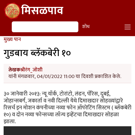
Skip to main content
मिसळपाव
शोध
शोध
मुख्य पान
गुडबाय ब्लॅकबेरी १०
लेखक
श्रीरंग_जोशी
यांनी मंगळवार, 04/01/2022 11:00 या दिवशी प्रकाशित केले.
३० जानेवारी २०१३: न्यू यॉर्क, टोरांटो, लंडन, पॅरिस, दुबई,
जोहान्सबर्ग, जकार्ता व नवी दिल्ली येथे दिमाखदार सोहळ्यांद्वारे
रिसर्च इन मोशन कंपनीच्या नव्या फोन ऑपरेटिंग सिस्टम ( ब्लॅकबेरी
१०) व दोन नव्या फोन्सच्या लॉन्च इव्हेंटचा दिमाखदार सोहळा
झाला.