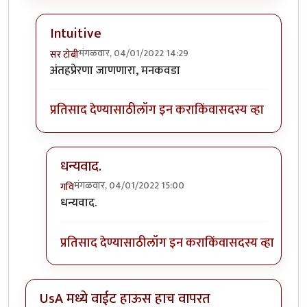
Intuitive
मंगळवार, 04/01/2022 14:29
सर टोबी
In reply to
गेले ते दिवस. राहिल्या त्या
by
गवि
अंतहप्रेरणा जाणणारा, मनकवडा
प्रतिसाद देण्यासाठी
लॉग इन करा
किंवा
सदस्य व्हा
धन्यवाद.
मंगळवार, 04/01/2022 15:00
गवि
In reply to
Intuitive
by
सर टोबी
धन्यवाद.
प्रतिसाद देण्यासाठी
लॉग इन करा
किंवा
सदस्य व्हा
UsA मध्ये वाईट हाऊस हाच वापरत