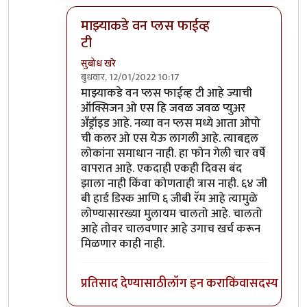
माझ्याकडे वन प्लस फाईव्ह
टी
सुबोध खरे
बुधवार, 12/01/2022 10:17
In reply to
असंच काही नाही
by
जेम्स वांड
माझ्याकडे वन प्लस फाईव्ह टी आहे ज्याची
ऑक्सिजन ओ एस हि जवळ जवळ प्युअर
अँड्रॉइड आहे. नव्या वन प्लस मध्ये आता ओपो
ची कलर ओ एस येऊ लागली आहे. त्याबद्दल
लोकांना समाधान नाही. हा फोन गेली चार वर्षे
वापरात आहे. एकदाही एकही दिवस बंद
झाला नाही किंवा कोणताही त्रास नाही. ६४ जी
बी हार्ड डिस्क आणि ६ जीबी रॅम आहे त्यामुळे
लोण्यासारख्या मुलायम चालतो आहे. चालतो
आहे तोवर चालवणार आहे उगाच खर्च करून
मिळणार काही नाही.
प्रतिसाद देण्यासाठी
लॉग इन करा
किंवा
सदस्य व्हा