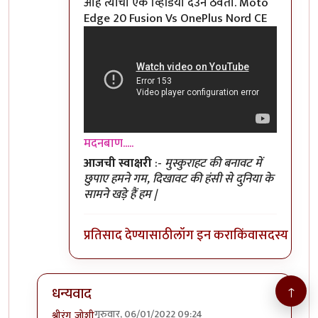
आहे त्यांचा एक व्हिडियो देउन ठेवतो. Moto
Edge 20 Fusion Vs OnePlus Nord CE
मदनबाण.....
आजची स्वाक्षरी
:-
मुस्कुराहट की बनावट में
छुपाए हमने गम, दिखावट की हंसी से दुनिया के
सामने खड़े हैं हम |
प्रतिसाद देण्यासाठी
लॉग इन करा
किंवा
सदस्य व्हा
↑
धन्यवाद
गुरुवार, 06/01/2022 09:24
श्रीरंग_जोशी