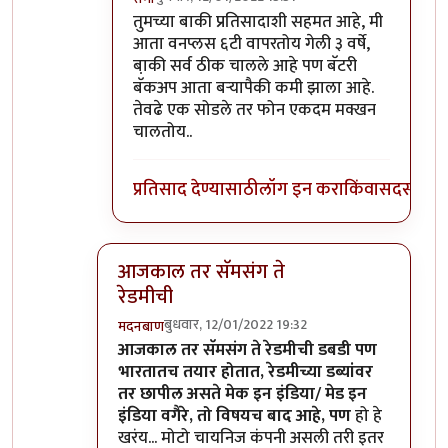
In reply to
माझ्याकडे वन प्लस फाईव्ह टी
by
सुबो
तुमच्या बाकी प्रतिसादाशी सहमत आहे, मी
आता वनप्लस ६टी वापरतोय गेली ३ वर्षे,
बा़की सर्व ठीक चालले आहे पण बॅटरी
बॅकअप आता बर्‍यापैकी कमी झाला आहे.
तेवढे एक सोडले तर फोन एकदम मक्खन
चालतोय..
प्रतिसाद देण्यासाठी
लॉग इन करा
किंवा
सदस्य व्हा
आजकाल तर सॅमसंग ते
रेडमीची
बुधवार, 12/01/2022 19:32
मदनबाण
In reply to
असंच काही नाही
by
जेम्स वांड
आजकाल तर सॅमसंग ते रेडमीची डबडी पण
भारतातच तयार होतात, रेडमीच्या डब्यांवर
तर छापील असते मेक इन इंडिया/ मेड इन
इंडिया वगैरे, तो विषयच बाद आहे, पण
हो हे
खरंय... मोटो चायनिज कंपनी असली तरी इतर