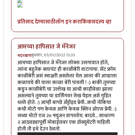
प्रतिसाद देण्यासाठी
लॉग इन करा
किंवा
सदस्य व्हा
आमच्या हापिसात जे मॅनेजर
बुधवार, 05/01/2022 13:33
मदनबाण
आमच्या हापिसात जे मॅनेजर लोक्स उसगावात होते,
त्यांना बहुतेक क्लायंट ही काळीबेरी वाटायचा. सेंट फ्रॉम
काळीबेरी असं स्वाक्षरी असलेला मेल आला की आम्हाला
कळायचे की याला काळा बेरी पावली ! :) बाकी तुमच्या
कडुन काळीबेरी चा उल्लेख या आधी काहीवेळा झाला
असल्याने तुमच्या या डार्लिगवर लेख येइल असे गृहित
धरले होते. :) आम्ही बापडे अँड्रॉइड प्रेमी...कधी नोकिया
कधी मोटो पण केवळ आणि केवळ क्लिन ओएस प्रेमी. :)
सध्या मोटो एज २० फ्युजन वापरतोय. बादवे... साधारण
२ आठवड्यापूर्वी मोबाईलवर एक डॉक्युमेंटरी पाहिली
होती ती इथे देउन ठेवतो.