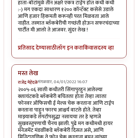
हाता-बोटांमुळे तीन अक्षरे एकत्र टाईप होत कधी कधी
:-) मग एकदा साधारण १२०० कॉन्टॅक्ट कसेसे उडाले
आणि हजार हिकमती करूनही परत मिळवता आले
नाहीत. तस्मात ब्लॅकबेरीची गच्छंती होऊन सफरचंदाच्या
पार्टीत मी आलो ते आजवर. सुंदर लेख !
प्रतिसाद देण्यासाठी
लॉग इन करा
किंवा
सदस्य व्हा
मस्त लेख
मंगळवार, 04/01/2022 16:07
राजेंद्र मेहेंदळे
२००५-०६ साली कधीतरी सिंगापुरहुन आलेल्या
क्लायंटकडे ब्लॅकबेरी बघितला होता तेव्हा त्याला
फोनवर ऑफिसची ई मेल्स चेक करताना आणि टाईप
करताना पाहुन फारच आश्चर्य वाटले होते. तेव्हा
माझ्याकडे लॅपटॉपसुद्धा नसायचा तर हे म्हणजे
सुखवस्तुपणाची चैनच झाली. पुढे मग कधीमधी हायर
मॅनेजमेंट मंडळींकडे ब्लॅकबेरी दिसत असे, आणि
मिनिटागणिक ते फोन चेक करताना बघुन त्यांच्या