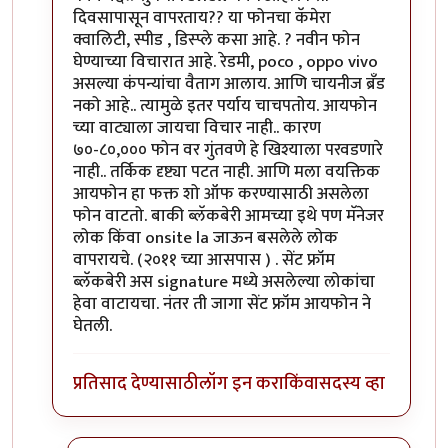
दिवसापासून वापरताय?? या फोनचा कॅमेरा
क्वालिटी, स्पीड , डिस्प्ले कसा आहे. ? नवीन फोन
घेण्याच्या विचारात आहे. रेडमी, poco , oppo vivo
असल्या कंपन्यांचा वैताग आलाय. आणि चायनीज ब्रँड
नको आहे.. त्यामुळे इतर पर्याय चाचपतोय. आयफोन
च्या वाट्याला जायचा विचार नाही.. कारण
७०-८०,००० फोन वर गुंतवणे हे खिश्याला परवडणारे
नाही.. तर्किक दृष्ट्या पटत नाही. आणि मला वयक्तिक
आयफोन हा फक्त शो ऑफ करण्यासाठी असलेला
फोन वाटतो. बाकी ब्लॅकबेरी आमच्या इथे पण मॅनेजर
लोक किंवा onsite la जाऊन बसलेले लोक
वापरायचे. (२०११ च्या आसपास ) . सेंट फ्रॉम
ब्लॅकबेरी अस signature मध्ये असलेल्या लोकांचा
हेवा वाटायचा. नंतर ती जागा सेंट फ्रॉम आयफोन ने
घेतली.
प्रतिसाद देण्यासाठी
लॉग इन करा
किंवा
सदस्य व्हा