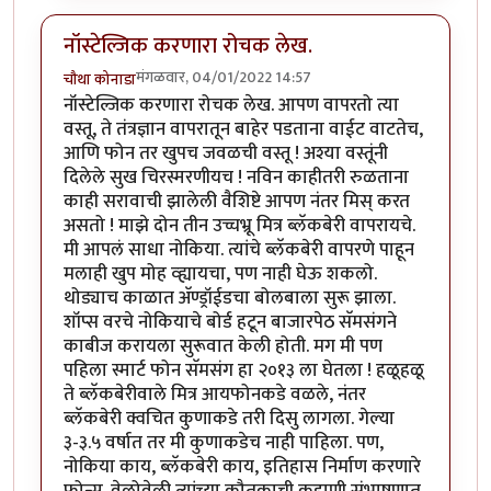
नॉस्टेल्जिक करणारा रोचक लेख.
मंगळवार, 04/01/2022 14:57
चौथा कोनाडा
नॉस्टेल्जिक करणारा रोचक लेख. आपण वापरतो त्या
वस्तू, ते तंत्रज्ञान वापरातून बाहेर पडताना वाईट वाटतेच,
आणि फोन तर खुपच जवळची वस्तू ! अश्या वस्तूंनी
दिलेले सुख चिरस्मरणीयच ! नविन काहीतरी रुळताना
काही सरावाची झालेली वैशिष्टे आपण नंतर मिस् करत
असतो ! माझे दोन तीन उच्चभ्रू मित्र ब्लॅकबेरी वापरायचे.
मी आपलं साधा नोकिया. त्यांचे ब्लॅकबेरी वापरणे पाहून
मलाही खुप मोह व्ह्यायचा, पण नाही घेऊ शकलो.
थोड्याच काळात अ‍ॅण्ड्रॉईडचा बोलबाला सुरू झाला.
शॉप्स वरचे नोकियाचे बोर्ड हटून बाजारपेठ सॅमसंगने
काबीज करायला सुरूवात केली होती. मग मी पण
पहिला स्मार्ट फोन सॅमसंग हा २०१३ ला घेतला ! हळूहळू
ते ब्लॅकबेरीवाले मित्र आयफोनकडे वळले, नंतर
ब्लॅकबेरी क्वचित कुणाकडे तरी दिसु लागला. गेल्या
३-३.५ वर्षात तर मी कुणाकडेच नाही पाहिला. पण,
नोकिया काय, ब्लॅकबेरी काय, इतिहास निर्माण करणारे
फोन्स. वेळोवेळी त्यांच्या कौतुकाची कहाणी संभाषणात