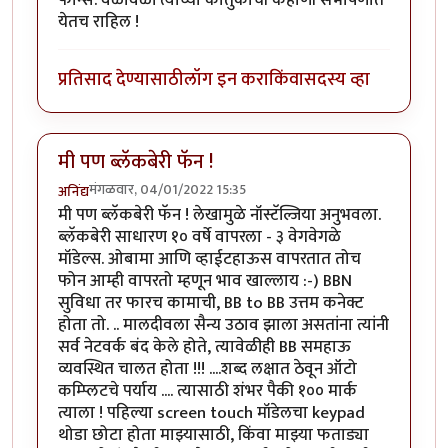
येतच राहिल !
प्रतिसाद देण्यासाठी
लॉग इन करा
किंवा
सदस्य व्हा
मी पण ब्लॅकबेरी फॅन !
मंगळवार, 04/01/2022 15:35
अनिंद्य
मी पण ब्लॅकबेरी फॅन ! लेखामुळे नॉस्टॅल्जिया अनुभवला.
ब्लॅकबेरी साधारण १० वर्षे वापरला - ३ वेगवेगळे
मॉडेल्स. ओबामा आणि व्हाईटहाऊस वापरतात तोच
फोन आम्ही वापरतो म्हणून भाव खाल्लाय :-) BBN
सुविधा तर फारच कामाची, BB to BB उत्तम कनेक्ट
होता तो. .. मालदीवला सैन्य उठाव झाला असतांना त्यांनी
सर्व नेटवर्क बंद केले होते, त्यावेळीही BB समहाऊ
व्यवस्थित चालत होता !!! ....शब्द लक्षात ठेवून ऑटो
कम्प्लिटचे पर्याय .... त्यासाठी शंभर पैकी १०० मार्क
त्याला ! पहिल्या screen touch मॉडेलचा keypad
थोडा छोटा होता माझ्यासाठी, किंवा माझ्या फताड्या