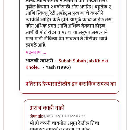
आनंद आणि समाधान असते ते यात मिळते तसेच
पुढील किमान २ वर्षांसाठी ओए अपग्रेड [ बहुतेक २]
आणि स्किक्युरिटी अपडेट्स पुरवण्याचे कंपनीने
त्यावेळी जाहिर केले होते. यामुळे काळ जाईल तसा
फोन अधिक प्रगत आणि अधिक वेगवान होइल.
आधीही मोटोरोला वापरण्याचा अनुभव असल्याने
मला माझे नोकिया प्रेम आवरुन ते मोटोवर न्यावे
लागले आहे.
मदनबाण.....
आजची स्वाक्षरी
:-
Subah Subah Jab Khidki
Khole...
:-
Yash (1996)
प्रतिसाद देण्यासाठी
लॉग इन करा
किंवा
सदस्य व्हा
असंच काही नाही
बुधवार, 12/01/2022 07:55
जेम्स वांड
In reply to
या फोन बद्दल तुमचा review काय
by
मदन
मी ही कंपनी चायनीज असुन देखील तिचा
मोबाईल वापरतोय कारण, हा फोन