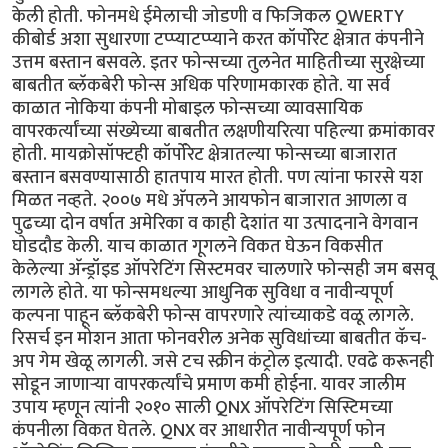
केली होती. फोनमधे ईमेलाची जोडणी व फिजिकल QWERTY
कीबोर्ड अशा सुधारणा टप्प्याटप्प्याने करत कॉर्पोरेट क्षेत्रात कंपनीने
उत्तम बस्तान बसवले. इतर फोन्सच्या तुलनेत माहितीच्या सुरक्षेच्या
बाबतीत ब्लॅकबेरी फोन्स अधिक परिणामकारक होते. या सर्व
काळात नोकिया कंपनी मोबाइल फोन्सच्या व्यावसायिक
वापरकर्त्यांच्या संख्येच्या बाबतीत लक्षणीयरित्या पहिल्या क्रमांकावर
होती. मायक्रोसॉफ्टही कॉर्पोरेट क्षेत्रातल्या फोन्सच्या बाजारात
बस्तान बसवण्यासाठी हातपाय मारत होती. पण त्यांना फारसे यश
मिळत नव्हते. २००७ मधे अ‍ॅपलने आयफोन बाजारात आणला व
पुढच्या दोन वर्षात अमेरिका व काही देशांत या उत्पादनाने वेगवान
घोडदौड केली. याच काळात गूगलने विकत घेऊन विकसीत
केलेल्या अ‍ॅन्ड्रॉइड ऑपरेटिंग सिस्टमवर चालणारे फोन्सही जम बसवू
लागले होते. या फोन्समधल्या आधुनिक सुविधा व नावीन्यपूर्ण
कल्पना पाहून ब्लॅकबेरी फोन्स वापरणारे त्यांच्याकडे वळू लागले.
रिसर्च इन मोशन आता फोनवरील अनेक सुविधांच्या बाबतीत कॅच-
अप गेम खेळू लागली. जसे टच स्क्रीन कंट्रोल इत्यादी. एवढे करूनही
सोडून जाणार्‍या वापरकर्त्यांचे प्रमाण कमी होईना. यावर जालीम
उपाय म्हणून त्यांनी २०१० साली QNX ऑपरेटिंग सिस्टिमच्या
कंपनीला विकत घेतले. QNX वर आधारीत नावीन्यपूर्ण फोन