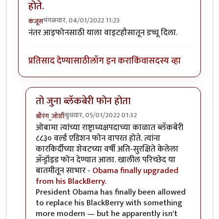
होते.
मंगळवार, 04/01/2022 11:23
कंजूस
नंतर आइफोनसाठी याला वाइटहौसातून डच्चू दिला.
प्रतिसाद देण्यासाठी
लॉग इन करा
किंवा
सदस्य व्हा
तो जुना ब्लॅकबेरी फोन होता
बुधवार, 05/01/2022 01:32
श्रीरंग_जोशी
In reply to
UsA मध्ये वाईट हाऊस हाच वापरत होते.
by
कंज
ओबामा त्यांच्या राष्ट्राध्यक्षपदाच्या काळात ब्लॅकबेरी
८८३० वर्ल्ड एडिशन फोन वापरत होते. त्यांना
कारकिर्दीच्या शेवटच्या वर्षी अति-सुरक्षिते केलेला
अ‍ॅन्ड्रॉइड फोन देण्यात आला. खालील परिच्छेद या
बातमीतून साभार -
Obama finally upgraded
from his BlackBerry
.
President Obama has finally been allowed
to replace his BlackBerry with something
more modern — but he apparently isn't