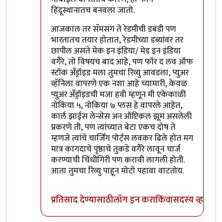
हिंदूस्थानातच बनवला जातो.
आजकाल तर सॅमसंग ते रेडमीची डबडी पण
भारतातच तयार होतात, रेडमीच्या डब्यांवर तर
छापील असते मेक इन इंडिया/ मेड इन इंडिया
वगैरे, तो विषयच बाद आहे, पण फॉर द लव ऑफ
स्टॉक अँड्रॉइड मला तुमचा रिव्यु आवडला, प्युअर
व्हॅनिला वापरणे एक नशा आहे च्यामारी, केवळ
प्युअर अँड्रॉइडची मजा हवी म्हणून मी एकेकाळी
नोकिया ५, नोकिया ७ प्लस हे वापरले आहेत,
कार्ल झाईस लेन्सेस अन ऑप्टिकल झूम असलेली
प्रकरणे ती, पण त्यांच्यात बेटा एकच दोष ते
म्हणजे त्यांचे चार्जिंग पोर्ट्स लवकर ढिले होत मग
मात्र कागदाचे पृष्ठाचे तुकडे वगैरे लावून चार्ज
करण्याची चिंधीगिरी पण करावी लागली होती.
आता तुमचा रिव्यु पाहून मोटो पहावा वाटतोय.
प्रतिसाद देण्यासाठी
लॉग इन करा
किंवा
सदस्य व्हा