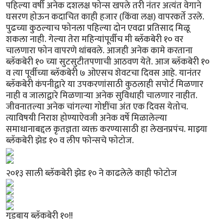
पहिल्या वर्षी अनेक दशलक्ष फोन्स खपले तरी नंतर अत्यंत वेगाने
घसरण होऊन कदाचित काही हजार (किंवा लक्ष) वापरकर्ते उरले.
पुढच्या कुठल्याच फोनला पहिल्या दोन एवढा प्रतिसाद मिळू
शकला नाही. गेल्या तेरा महिन्यांपूर्वीच मी ब्लॅकबेरी १० वर
चालणारा फोन वापरणे थांबवले. आजही अनेक कामे करताना
ब्लॅकबेरी १० च्या सुटसुटीतपणाची आठवण येते. आज ब्लॅकबेरी १०
व त्या पूर्वीच्या ब्लॅकबेरी ७ ओएसच शेवटचा दिवस आहे. यानंतर
ब्लॅकबेरी कंपनीद्वारे या उपकरणांसाठी कुठलाही सपोर्ट मिळणार
नाही व जालाद्वारे मिळणार्‍या अनेक सुविधाही चालणार नाहीत.
जीवनातल्या अनेक चांगल्या गोष्टींचा अंत एक दिवस येतोच.
त्याविषयी निराश होण्याऐवजी अनेक वर्षे मिळालेल्या
समाधानाबद्दल कृतज्ञता व्यक्त करण्यासाठी हा लेखनप्रपंच. माझ्या
ब्लॅकबेरी झेड १० व लीप फोन्सचे फोटोज.
२०१३ साली ब्लॅकबेरी झेड १० ने काढलेले काही फोटोज
गुडबाय ब्लॅकबेरी १०!!