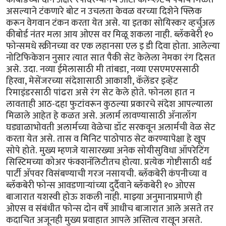
असल्याने टंकणारे बोट न उचलता केवळ वरच्या दिशेने फ्लिक
करून वेगवान टंकन करता येत असे. या इतका सोयिस्कर व्हर्चुअल
कीबोर्ड नंतर मला आय ओएस वर मिळू शकला नाही. ब्लॅकबेरी १०
फोन्समधे स्क्रीनच्या वर एक लहानसा एल इ डी दिवा होता. आलेल्या
नोटिफिकेशन नुसार त्यात सात पैकी सेट केलेला नेमका रंग दिसत
असे. उदा. नव्या ईमेलासाठी मी तांबडा, नव्या एसएमएससाठी
हिरवा, मेसेंजरच्या संदेशासाठी आकाशी, कॅलेंडर इव्हेंट
रिमाइंडरसाठी पांढरा असे रंग सेट केले होते. फोनला हात न
लावताही आठ-दहा फुटांवरून कुठल्या प्रकारचे संदेश आपल्याला
मिळाले आहेत हे कळत असे. अलार्म लावण्यासाठी अ‍ॅनालॉग
घड्याळाभोवती अलार्मच्या वेळेचा डॉट सरकवून अलार्मची वेळ सेट
करता येत असे. तास व मिनिट पाठोपाठ सेट करण्यापेक्षा हे खूप
सोपे होते. मुख्य म्हणजे यासारख्या अनेक सोयीसुविधा ऑपरेटिंग
सिस्टिमच्या कोअर फंक्शनॅलिटीतच होत्या. प्रत्येक गोष्टीसाठी थर्ड
पार्टी अ‍ॅपवर विसंबण्याची गरज नसायची. ब्लॅकबेरी कंपनीच्या व
ब्लॅकबेरी फोन्स आवडणार्‍यांच्या दुर्दैवाने ब्लॅकबेरी १० ओएस
बाजारात यशस्वी होऊ शकली नाही. माझ्या अनुमानाप्रमाणे ही
ओएस व संबंधीत फोन्स दोन वर्षे आधीच बाजारात आले असते तर
कदाचित अजूनही मुख्य प्रवाहात आपले अस्तित्व राखून असते.