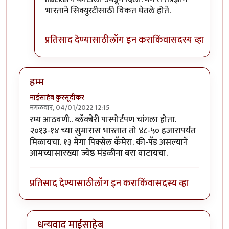
भारताने सिक्युरटीसाठी विकत घेतले होते.
प्रतिसाद देण्यासाठी
लॉग इन करा
किंवा
सदस्य व्हा
हम्म
माईसाहेब कुरसूंदीकर
मंगळवार, 04/01/2022 12:15
रम्य आठवणी.. ब्लॅक्बेरी पास्पोर्टपण चांगला होता.
२०१३-१४ च्या सुमारास भारतात तो ४८-५० हजारापर्यंत
मिळायचा. १३ मेगा पिक्सेल कॅमेरा. की-पॅड असल्याने
आमच्यासारख्या ज्येष्ठ मंडळीना बरा वाटायचा.
प्रतिसाद देण्यासाठी
लॉग इन करा
किंवा
सदस्य व्हा
धन्यवाद माईसाहेब