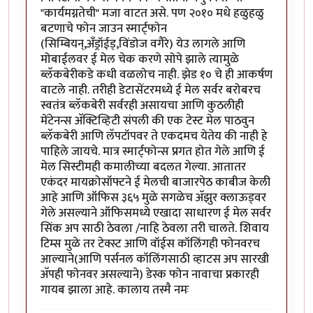
"कार्यमग्नतेची" मजा वाटत असे. पण २०१० मधे हळुहळु
बटणाचे फोन जाउन स्मार्ट्फोन
(सिम्बियन्,अँड्रॉईड्,विंडोज वगैरे) येउ लागले आणि
मोबाईलवर ई मेल चेक करणे सोपे झाले त्यामुळे
ब्लॅकबेरीकडे कधी वळलोच नाही. झेड १० चे ही आकर्षण
वाटले नाही. तरीही डेटासेंटरमध्ये ई मेल सर्वर बरोबरच
स्वतंत्र ब्लॅकबेरी सर्वरही असायचा आणि कुठलीही
मेंटेनन्स अ‍ॅक्टिव्हिटी संपली की एक टेस्ट मेल पाठवुन
ब्लॅकबेरी आणि लॅपटॉपवर ते एकदमच येतेय की नाही हे
पाहिले जायचे. मात्र स्मार्ट्फोन्स प्रगत होत गेले आणि ई
मेल सिस्टीमही कमालीच्या बदलत गेल्या. आतातर
एकंदर मायक्रोसॉफ्टने ई मेलची बाजारपेठ काबीज केली
आहे आणि ऑफिस ३६५ मुळे सगळेच अ‍ॅझुर क्लाऊड्वर
गेले असल्याने ऑफिसमध्ये एखादा साधारण ई मेल सर्वर
सिंक अप साठी ठेवला /नाहि ठेवला तरी चालते. शिवाय
टिम्स मुळे तर टेक्स्ट आणि वॉईस कॉलिंगही फोनवरच
आल्याने(आणि पर्सनल कॉलिंगसाठी व्हाटस अप सारखी
अ‍ॅपही फोनवर असल्याने) डेस्क फोन नावाचा प्रकारही
गायब झाला आहे. कालाय तस्मै नमः