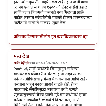
हाता-बोटांमुळे तीन अक्षरे एकत्र टाईप होत कधी कधी
:-) मग एकदा साधारण १२०० कॉन्टॅक्ट कसेसे उडाले
आणि हजार हिकमती करूनही परत मिळवता आले
नाहीत. तस्मात ब्लॅकबेरीची गच्छंती होऊन सफरचंदाच्या
पार्टीत मी आलो ते आजवर. सुंदर लेख !
प्रतिसाद देण्यासाठी
लॉग इन करा
किंवा
सदस्य व्हा
मस्त लेख
मंगळवार, 04/01/2022 16:07
राजेंद्र मेहेंदळे
२००५-०६ साली कधीतरी सिंगापुरहुन आलेल्या
क्लायंटकडे ब्लॅकबेरी बघितला होता तेव्हा त्याला
फोनवर ऑफिसची ई मेल्स चेक करताना आणि टाईप
करताना पाहुन फारच आश्चर्य वाटले होते. तेव्हा
माझ्याकडे लॅपटॉपसुद्धा नसायचा तर हे म्हणजे
सुखवस्तुपणाची चैनच झाली. पुढे मग कधीमधी हायर
मॅनेजमेंट मंडळींकडे ब्लॅकबेरी दिसत असे, आणि
मिनिटागणिक ते फोन चेक करताना बघुन त्यांच्या