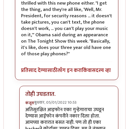
thrilled with this new phone either. "I get
the thing, and they're all like, 'Well, Mr.
President, for security reasons ... it doesn't
take pictures, you can't text, the phone
doesn't work, ... you can't play your music
on it,'" Obama said during an appearance
on The Tonight Show this week. "Basically,
it's like, does your three year old have one
of those play phones?"
प्रतिसाद देण्यासाठी
लॉग इन करा
किंवा
सदस्य व्हा
तोही उघडतात.
बुधवार, 05/01/2022 10:53
कंजूस
In reply to
तो जुना ब्लॅकबेरी फोन होता
by
श्रीरंग_जोशी
अतिसुरक्षित आइफोन एका गुन्हेगाराचा उघडून
देण्यास आईफोन कंपनीने नकार दिला होता.
आमच्या करारात बसत नाही. पण तो ही एका
hackerने कोर्टाला उघडून दिला. मग ते तंत्रज्ञान