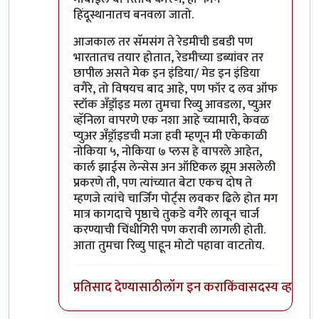
हिंदूस्थानातच बनवला जातो.
आजकाल तर सॅमसंग ते रेडमीची डबडी पण
भारतातच तयार होतात, रेडमीच्या डब्यांवर तर
छापील असते मेक इन इंडिया/ मेड इन इंडिया
वगैरे, तो विषयच बाद आहे, पण फॉर द लव ऑफ
स्टॉक अँड्रॉइड मला तुमचा रिव्यु आवडला, प्युअर
व्हॅनिला वापरणे एक नशा आहे च्यामारी, केवळ
प्युअर अँड्रॉइडची मजा हवी म्हणून मी एकेकाळी
नोकिया ५, नोकिया ७ प्लस हे वापरले आहेत,
कार्ल झाईस लेन्सेस अन ऑप्टिकल झूम असलेली
प्रकरणे ती, पण त्यांच्यात बेटा एकच दोष ते
म्हणजे त्यांचे चार्जिंग पोर्ट्स लवकर ढिले होत मग
मात्र कागदाचे पृष्ठाचे तुकडे वगैरे लावून चार्ज
करण्याची चिंधीगिरी पण करावी लागली होती.
आता तुमचा रिव्यु पाहून मोटो पहावा वाटतोय.
प्रतिसाद देण्यासाठी
लॉग इन करा
किंवा
सदस्य व्हा