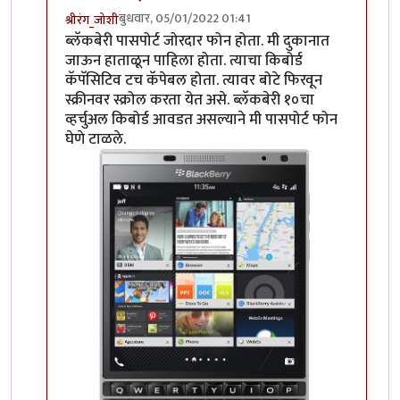
बुधवार, 05/01/2022 01:41
श्रीरंग_जोशी
In reply to
हम्म
by
माईसाहेब कुरसूंदीकर
ब्लॅकबेरी पासपोर्ट जोरदार फोन होता. मी दुकानात
जाऊन हाताळून पाहिला होता. त्याचा किबोर्ड
कॅपॅसिटिव टच कॅपेबल होता. त्यावर बोटे फिरवून
स्क्रीनवर स्क्रोल करता येत असे. ब्लॅकबेरी १०चा
व्हर्चुअल किबोर्ड आवडत असल्याने मी पासपोर्ट फोन
घेणे टाळले.