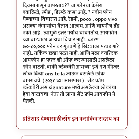
दिवसापासून वापरताय?? या फोनचा कॅमेरा
क्वालिटी, स्पीड , डिस्प्ले कसा आहे. ? नवीन फोन
घेण्याच्या विचारात आहे. रेडमी, poco , oppo vivo
असल्या कंपन्यांचा वैताग आलाय. आणि चायनीज ब्रँड
नको आहे.. त्यामुळे इतर पर्याय चाचपतोय. आयफोन
च्या वाट्याला जायचा विचार नाही.. कारण
७०-८०,००० फोन वर गुंतवणे हे खिश्याला परवडणारे
नाही.. तर्किक दृष्ट्या पटत नाही. आणि मला वयक्तिक
आयफोन हा फक्त शो ऑफ करण्यासाठी असलेला
फोन वाटतो. बाकी ब्लॅकबेरी आमच्या इथे पण मॅनेजर
लोक किंवा onsite la जाऊन बसलेले लोक
वापरायचे. (२०११ च्या आसपास ) . सेंट फ्रॉम
ब्लॅकबेरी अस signature मध्ये असलेल्या लोकांचा
हेवा वाटायचा. नंतर ती जागा सेंट फ्रॉम आयफोन ने
घेतली.
प्रतिसाद देण्यासाठी
लॉग इन करा
किंवा
सदस्य व्हा