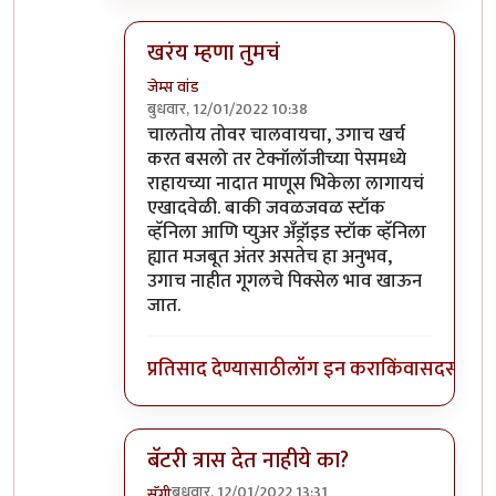
खरंय म्हणा तुमचं
जेम्स वांड
बुधवार, 12/01/2022 10:38
In reply to
माझ्याकडे वन प्लस फाईव्ह टी
by
सुबो
चालतोय तोवर चालवायचा, उगाच खर्च
करत बसलो तर टेक्नॉलॉजीच्या पेसमध्ये
राहायच्या नादात माणूस भिकेला लागायचं
एखादवेळी. बाकी जवळजवळ स्टॉक
व्हॅनिला आणि प्युअर अँड्रॉइड स्टॉक व्हॅनिला
ह्यात मजबूत अंतर असतेच हा अनुभव,
उगाच नाहीत गूगलचे पिक्सेल भाव खाऊन
जात.
प्रतिसाद देण्यासाठी
लॉग इन करा
किंवा
सदस्य व्हा
बॅटरी त्रास देत नाहीये का?
बुधवार, 12/01/2022 13:31
सॅगी