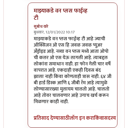
माझ्याकडे वन प्लस फाईव्ह
टी
सुबोध खरे
बुधवार, 12/01/2022 10:17
In reply to
असंच काही नाही
by
जेम्स वांड
माझ्याकडे वन प्लस फाईव्ह टी आहे ज्याची
ऑक्सिजन ओ एस हि जवळ जवळ प्युअर
अँड्रॉइड आहे. नव्या वन प्लस मध्ये आता ओपो
ची कलर ओ एस येऊ लागली आहे. त्याबद्दल
लोकांना समाधान नाही. हा फोन गेली चार वर्षे
वापरात आहे. एकदाही एकही दिवस बंद
झाला नाही किंवा कोणताही त्रास नाही. ६४ जी
बी हार्ड डिस्क आणि ६ जीबी रॅम आहे त्यामुळे
लोण्यासारख्या मुलायम चालतो आहे. चालतो
आहे तोवर चालवणार आहे उगाच खर्च करून
मिळणार काही नाही.
प्रतिसाद देण्यासाठी
लॉग इन करा
किंवा
सदस्य व्हा