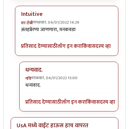
Intuitive
मंगळवार, 04/01/2022 14:29
सर टोबी
In reply to
गेले ते दिवस. राहिल्या त्या
by
गवि
अंतहप्रेरणा जाणणारा, मनकवडा
प्रतिसाद देण्यासाठी
लॉग इन करा
किंवा
सदस्य व्हा
धन्यवाद.
मंगळवार, 04/01/2022 15:00
गवि
In reply to
Intuitive
by
सर टोबी
धन्यवाद.
प्रतिसाद देण्यासाठी
लॉग इन करा
किंवा
सदस्य व्हा
UsA मध्ये वाईट हाऊस हाच वापरत