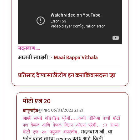
मदनबाण.....
आजची स्वाक्षरी
:-
Maai Bappa Vithala
प्रतिसाद देण्यासाठी
लॉग इन करा
किंवा
सदस्य व्हा
मोटो एज 20
बुधवार, 05/01/2022 23:21
बापूसाहेब
In reply to
आमच्या हापिसात जे मॅनेजर
by
मदनबाण
आम्ही बापडे अँड्रॉइड प्रेमी...कधी नोकिया कधी मोटो
पण केवळ आणि केवळ क्लिन ओएस प्रेमी. :) सध्या
मदनबाण जी . या
मोटो एज २० फ्युजन वापरतोय.
फोन बद्दल तुमचा review काय आहे. किती