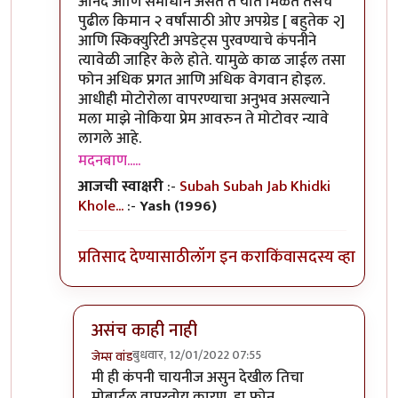
आनंद आणि समाधान असते ते यात मिळते तसेच
पुढील किमान २ वर्षांसाठी ओए अपग्रेड [ बहुतेक २]
आणि स्किक्युरिटी अपडेट्स पुरवण्याचे कंपनीने
त्यावेळी जाहिर केले होते. यामुळे काळ जाईल तसा
फोन अधिक प्रगत आणि अधिक वेगवान होइल.
आधीही मोटोरोला वापरण्याचा अनुभव असल्याने
मला माझे नोकिया प्रेम आवरुन ते मोटोवर न्यावे
लागले आहे.
मदनबाण.....
आजची स्वाक्षरी
:-
Subah Subah Jab Khidki
Khole...
:-
Yash (1996)
प्रतिसाद देण्यासाठी
लॉग इन करा
किंवा
सदस्य व्हा
असंच काही नाही
बुधवार, 12/01/2022 07:55
जेम्स वांड
In reply to
या फोन बद्दल तुमचा review काय
by
मदन
मी ही कंपनी चायनीज असुन देखील तिचा
मोबाईल वापरतोय कारण, हा फोन