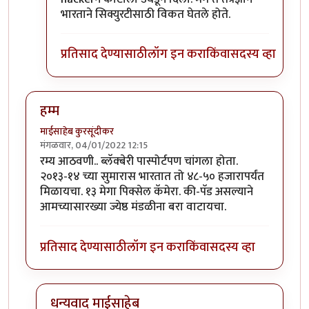
भारताने सिक्युरटीसाठी विकत घेतले होते.
प्रतिसाद देण्यासाठी
लॉग इन करा
किंवा
सदस्य व्हा
हम्म
माईसाहेब कुरसूंदीकर
मंगळवार, 04/01/2022 12:15
रम्य आठवणी.. ब्लॅक्बेरी पास्पोर्टपण चांगला होता.
२०१३-१४ च्या सुमारास भारतात तो ४८-५० हजारापर्यंत
मिळायचा. १३ मेगा पिक्सेल कॅमेरा. की-पॅड असल्याने
आमच्यासारख्या ज्येष्ठ मंडळीना बरा वाटायचा.
प्रतिसाद देण्यासाठी
लॉग इन करा
किंवा
सदस्य व्हा
धन्यवाद माईसाहेब