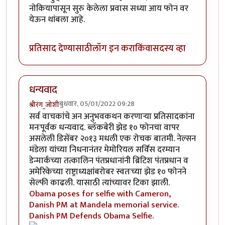
नोकियापासून सुरु केलेला प्रवास सध्या आय फोन वर
येऊन थांबला आहे.
प्रतिसाद देण्यासाठी
लॉग इन करा
किंवा
सदस्य व्हा
धन्यवाद
बुधवार, 05/01/2022 09:28
श्रीरंग_जोशी
सर्व वाचकांचे अन अनुभवकथन करणार्‍या प्रतिसादकांना
मनःपूर्वक धन्यवाद. ब्लॅकबेरी झेड १० फोनचा वापर
असलेली डिसेंबर २०१३ मधली एक रोचक बातमी. नेल्सन
मंडेला यांच्या निधनानंतर मेमोरियल सर्विस दरम्यान
डेन्मार्कच्या तत्कालिन पंतप्रधानांनी ब्रिटिश पंतप्रधान व
अमेरिकेच्या राष्ट्राध्यक्षांबरोबर स्वतःच्या झेड १० फोनने
सेल्फी काढली. यासाठी त्यांच्यावर टिका झाली.
Obama poses for selfie with Cameron,
Danish PM at Mandela memorial service
.
Danish PM Defends Obama Selfie
.