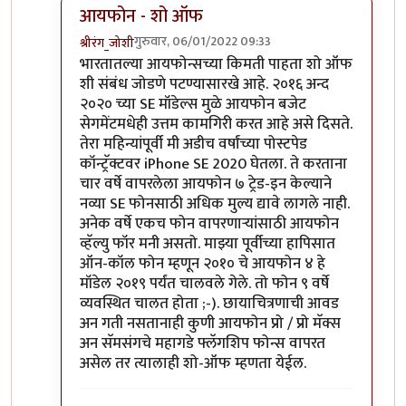
आयफोन - शो ऑफ
गुरुवार, 06/01/2022 09:33
श्रीरंग_जोशी
In reply to
मोटो एज 20
by
बापूसाहेब
भारतातल्या आयफोन्सच्या किमती पाहता शो ऑफ
शी संबंध जोडणे पटण्यासारखे आहे. २०१६ अन्द
२०२० च्या SE मॉडेल्स मुळे आयफोन बजेट
सेगमेंटमधेही उत्तम कामगिरी करत आहे असे दिसते.
तेरा महिन्यांपूर्वी मी अडीच वर्षांच्या पोस्टपेड
कॉन्ट्रॅक्टवर iPhone SE 2020 घेतला. ते करताना
चार वर्षे वापरलेला आयफोन ७ ट्रेड-इन केल्याने
नव्या SE फोनसाठी अधिक मुल्य द्यावे लागले नाही.
अनेक वर्षे एकच फोन वापरणार्‍यांसाठी आयफोन
व्हॅल्यु फॉर मनी असतो. माझ्या पूर्वीच्या हापिसात
ऑन-कॉल फोन म्हणून २०१० चे आयफोन ४ हे
मॉडेल २०१९ पर्यंत चालवले गेले. तो फोन ९ वर्षे
व्यवस्थित चालत होता ;-). छायाचित्रणाची आवड
अन गती नसतानाही कुणी आयफोन प्रो / प्रो मॅक्स
अन सॅमसंगचे महागडे फ्लॅगशिप फोन्स वापरत
असेल तर त्यालाही शो-ऑफ म्हणता येईल.