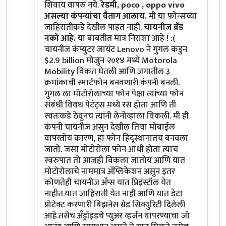
शिवाय वापरु नये.
रेडमी, poco , oppo vivo
असल्या कंपन्यांचा वैताग आलाय.
मी या फोन्सच्या
जाहिरातींकडे देखील पाहत नाही.
चायनीज ब्रँड
नको आहे.
या बाबतीत मात्र निराशा आहे ! :(
चायनीज कंप्युटर जायंट Lenovo ने गुगल कडुन
$2.9 billion मोजुन २०१४ मध्ये Motorola
Mobility विकत घेतली आणि जगातील ३
क्रमांकाची स्मार्टफोन बनवणारी कंपनी बनली.
गुगल ला मोटोरोलाच्या फोन पेक्षा त्यांच्या फोन
संबंधी विवध पेटंट्स मध्ये रस होता आणि ती
स्वतःकडे ठेवुनच त्यांनी लेनोव्हाला विकली. मी ही
कंपनी चायनीज असुन देखील तिचा मोबाईल
वापरतोय कारण, हा फोन हिंदूस्थानातच बनवला
जातो. जसा मोटोरोला फोन आधी होता त्याच
स्वरुपात तो आजही विकला जातोय आणि यात
मोटोरोलाचे नाममात्र अ‍ॅप्लिकेशन असुन इतर
कोणतेही चायनीज अ‍ॅप्स यात प्रिइंस्टॉल येत
नाहीत.यात जाहिराती येत नाही आणि यात डेटा
प्रोटेक्ट करणारी बिझनेस ग्रेड सिक्युरिटी दिलेली
आहे.तसेच अँड्रॉइडचे प्युअर व्हर्जन वापरण्याचा जो