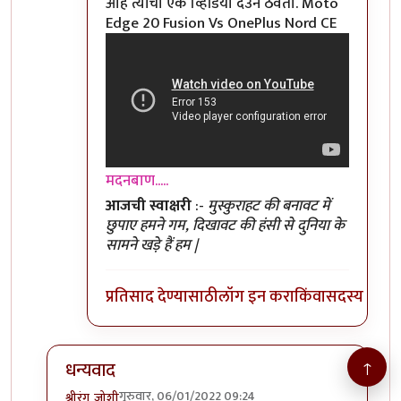
आहे त्यांचा एक व्हिडियो देउन ठेवतो. Moto
Edge 20 Fusion Vs OnePlus Nord CE
मदनबाण.....
आजची स्वाक्षरी
:-
मुस्कुराहट की बनावट में
छुपाए हमने गम, दिखावट की हंसी से दुनिया के
सामने खड़े हैं हम |
प्रतिसाद देण्यासाठी
लॉग इन करा
किंवा
सदस्य व्हा
↑
धन्यवाद
गुरुवार, 06/01/2022 09:24
श्रीरंग_जोशी