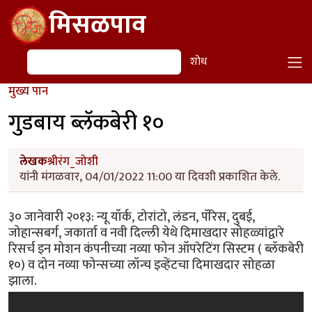
Skip to main content
मिसळपाव
शोध
शोध
मुख्य पान
गुडबाय ब्लॅकबेरी १०
लेखक
श्रीरंग_जोशी
यांनी मंगळवार, 04/01/2022 11:00 या दिवशी प्रकाशित केले.
३० जानेवारी २०१३: न्यू यॉर्क, टोरांटो, लंडन, पॅरिस, दुबई,
जोहान्सबर्ग, जकार्ता व नवी दिल्ली येथे दिमाखदार सोहळ्यांद्वारे
रिसर्च इन मोशन कंपनीच्या नव्या फोन ऑपरेटिंग सिस्टम ( ब्लॅकबेरी
१०) व दोन नव्या फोन्सच्या लॉन्च इव्हेंटचा दिमाखदार सोहळा
झाला.