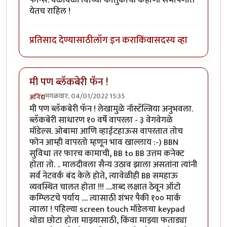
येतच राहिल !
प्रतिसाद देण्यासाठी
लॉग इन करा
किंवा
सदस्य व्हा
मी पण ब्लॅकबेरी फॅन !
मंगळवार, 04/01/2022 15:35
अनिंद्य
मी पण ब्लॅकबेरी फॅन ! लेखामुळे नॉस्टॅल्जिया अनुभवला.
ब्लॅकबेरी साधारण १० वर्षे वापरला - ३ वेगवेगळे
मॉडेल्स. ओबामा आणि व्हाईटहाऊस वापरतात तोच
फोन आम्ही वापरतो म्हणून भाव खाल्लाय :-) BBN
सुविधा तर फारच कामाची, BB to BB उत्तम कनेक्ट
होता तो. .. मालदीवला सैन्य उठाव झाला असतांना त्यांनी
सर्व नेटवर्क बंद केले होते, त्यावेळीही BB समहाऊ
व्यवस्थित चालत होता !!! ....शब्द लक्षात ठेवून ऑटो
कम्प्लिटचे पर्याय .... त्यासाठी शंभर पैकी १०० मार्क
त्याला ! पहिल्या screen touch मॉडेलचा keypad
थोडा छोटा होता माझ्यासाठी, किंवा माझ्या फताड्या