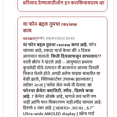
प्रतिसाद देण्यासाठी
लॉग इन करा
किंवा
सदस्य व्हा
या फोन बद्दल तुमचा review
काय
गुरुवार, 06/01/2022 20:45
मदनबाण
In reply to
मोटो एज 20
by
बापूसाहेब
या फोन बद्दल तुमचा review काय आहे.
फोन
चांगला आहे, एकदा चार्ज केला की २ दिवस
आरामात चालतो.
किती दिवसापासून वापरताय??
वरती श्रीरंग ने म्हंटले आहे :- आयुष्यात प्रथमच
कुठलेही मोठे उत्पादन मी बाजारात आल्या दिवशी
विकत घेतले होते. अगदी असेच माझ्या बाबतीत या
वेळी झाले, फ्लिपकार्टवर उपलब्ध झाल्यावर [
सप्टेंबर २०२१ ] फ्लॅश सेल मध्ये मी घेतला.
या
फोनचा कॅमेरा क्वालिटी, स्पीड , डिस्प्ले कसा
आहे. ?
कॅमेरा ओक्के आहे, म्हणजे लयं भारी पण
नाही आणि फार भिकारपण नाही.स्पीड चांगला आहे.
डिस्प्ले १ नंबर आहे. [ HDR10+ ,90 Hz , 6.7”
Ultra-wide AMOLED display ] स्क्रॅच गार्ड