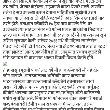
ऑपरेटिंग सिस्टिम बनवायला कंपनीने सुरुवात केली. मल्टी-टच
टच स्क्रीन, जेस्चर कंट्रोल्स, सहजपणे करता येणारे मल्टी-टास्कींग
तसेच हे सर्व उपलब्ध करून देताना माहितीच्या सुरक्षेची उत्तम
यंत्रणा. या ओएस साठी पहिले ब्लॅकबेरी एक्स (रोमन १०) असे नाव
ठरले होते. प्रत्यक्षात ब्लॅकबेरी १० हेच नाव वापरले गेले. वर
उल्लेखलेल्या सोहळ्यानंतर नवे फोन्स प्रत्यक्ष ग्राहकांना मिळायला
२०१३ चा मार्च महिना उजाडला. मी स्वतः स्मार्टफोन वापरायला खूप
उशिरा सुरुवात केली. सप्टेंबर २०११ मधे मी पहिला स्मार्टफोन
घेतला ब्लॅकबेरी टॉर्च ९८१०. जेव्हा नवा झेड १० माझ्या हातात पडला
तेव्हा झालेला आनंद अवर्णनीय होता. आयुष्यात प्रथमच कुठलेही
मोठे उत्पादन मी बाजारात आल्या दिवशी विकत घेतले होते.
तेव्हापासून पुढची पावणेआठ वर्षे मी हा व ब्लॅकबेरी लीप हे दोन
फोन वापरले. आंतरजालाचा अतिरेकी वापर करणार्‍या
माझ्यासारख्या वापरकर्त्यासाठी ब्लॅकबेरी हबसारख्या सोयी
असणारी ओएस फारच उपयुक्त होती. ब्लॅकबेरी १०चा व्हर्चुअल
कीबोर्ड आपल्या वापरानुसार शब्द लक्षात ठेवून ऑटो कम्प्लिटचे
पर्याय सुचवित असे. मिपावर मी फोनवरून टंकत असणारे मराठी
शब्द देवनागरी लिपीत मला सहजपणे मिळत असत. तसेच
कीबोर्डच्या दोन अक्षर रेषांदरम्यानच ऑटो कम्प्लिटचे पर्याय मिळत