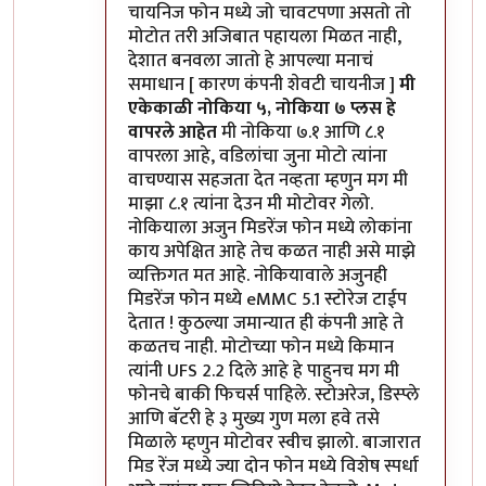
चायनिज फोन मध्ये जो चावटपणा असतो तो
मोटोत तरी अजिबात पहायला मिळत नाही,
देशात बनवला जातो हे आपल्या मनाचं
समाधान [ कारण कंपनी शेवटी चायनीज ]
मी
एकेकाळी नोकिया ५, नोकिया ७ प्लस हे
वापरले आहेत
मी नोकिया ७.१ आणि ८.१
वापरला आहे, वडिलांचा जुना मोटो त्यांना
वाचण्यास सहजता देत नव्हता म्हणुन मग मी
माझा ८.१ त्यांना देउन मी मोटोवर गेलो.
नोकियाला अजुन मिडरेंज फोन मध्ये लोकांना
काय अपेक्षित आहे तेच कळत नाही असे माझे
व्यक्तिगत मत आहे. नोकियावाले अजुनही
मिडरेंज फोन मध्ये eMMC 5.1 स्टोरेज टाईप
देतात ! कुठल्या जमान्यात ही कंपनी आहे ते
कळतच नाही. मोटोच्या फोन मध्ये किमान
त्यांनी UFS 2.2 दिले आहे हे पाहुनच मग मी
फोनचे बाकी फिचर्स पाहिले. स्टोअरेज, डिस्प्ले
आणि बॅटरी हे ३ मुख्य गुण मला हवे तसे
मिळाले म्हणुन मोटोवर स्वीच झालो. बाजारात
मिड रेंज मध्ये ज्या दोन फोन मध्ये विशेष स्पर्धा