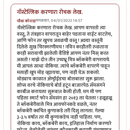
नॉस्टेल्जिक करणारा रोचक लेख.
मंगळवार, 04/01/2022 14:57
चौथा कोनाडा
नॉस्टेल्जिक करणारा रोचक लेख. आपण वापरतो त्या
वस्तू, ते तंत्रज्ञान वापरातून बाहेर पडताना वाईट वाटतेच,
आणि फोन तर खुपच जवळची वस्तू ! अश्या वस्तूंनी
दिलेले सुख चिरस्मरणीयच ! नविन काहीतरी रुळताना
काही सरावाची झालेली वैशिष्टे आपण नंतर मिस् करत
असतो ! माझे दोन तीन उच्चभ्रू मित्र ब्लॅकबेरी वापरायचे.
मी आपलं साधा नोकिया. त्यांचे ब्लॅकबेरी वापरणे पाहून
मलाही खुप मोह व्ह्यायचा, पण नाही घेऊ शकलो.
थोड्याच काळात अ‍ॅण्ड्रॉईडचा बोलबाला सुरू झाला.
शॉप्स वरचे नोकियाचे बोर्ड हटून बाजारपेठ सॅमसंगने
काबीज करायला सुरूवात केली होती. मग मी पण
पहिला स्मार्ट फोन सॅमसंग हा २०१३ ला घेतला ! हळूहळू
ते ब्लॅकबेरीवाले मित्र आयफोनकडे वळले, नंतर
ब्लॅकबेरी क्वचित कुणाकडे तरी दिसु लागला. गेल्या
३-३.५ वर्षात तर मी कुणाकडेच नाही पाहिला. पण,
नोकिया काय, ब्लॅकबेरी काय, इतिहास निर्माण करणारे
फोन्स. वेळोवेळी त्यांच्या कौतुकाची कहाणी संभाषणात