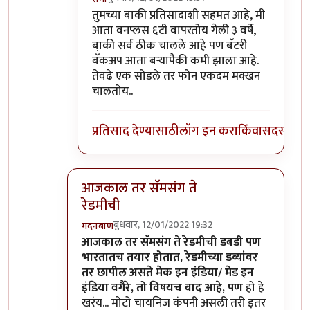
In reply to
माझ्याकडे वन प्लस फाईव्ह टी
by
सुबो
तुमच्या बाकी प्रतिसादाशी सहमत आहे, मी
आता वनप्लस ६टी वापरतोय गेली ३ वर्षे,
बा़की सर्व ठीक चालले आहे पण बॅटरी
बॅकअप आता बर्‍यापैकी कमी झाला आहे.
तेवढे एक सोडले तर फोन एकदम मक्खन
चालतोय..
प्रतिसाद देण्यासाठी
लॉग इन करा
किंवा
सदस्य व्हा
आजकाल तर सॅमसंग ते
रेडमीची
बुधवार, 12/01/2022 19:32
मदनबाण
In reply to
असंच काही नाही
by
जेम्स वांड
आजकाल तर सॅमसंग ते रेडमीची डबडी पण
भारतातच तयार होतात, रेडमीच्या डब्यांवर
तर छापील असते मेक इन इंडिया/ मेड इन
इंडिया वगैरे, तो विषयच बाद आहे, पण
हो हे
खरंय... मोटो चायनिज कंपनी असली तरी इतर