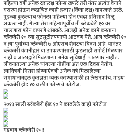
पहिल्या वर्षी अनेक दशलक्ष फोन्स खपले तरी नंतर अत्यंत वेगाने
घसरण होऊन कदाचित काही हजार (किंवा लक्ष) वापरकर्ते उरले.
पुढच्या कुठल्याच फोनला पहिल्या दोन एवढा प्रतिसाद मिळू
शकला नाही. गेल्या तेरा महिन्यांपूर्वीच मी ब्लॅकबेरी १० वर
चालणारा फोन वापरणे थांबवले. आजही अनेक कामे करताना
ब्लॅकबेरी १० च्या सुटसुटीतपणाची आठवण येते. आज ब्लॅकबेरी १०
व त्या पूर्वीच्या ब्लॅकबेरी ७ ओएसच शेवटचा दिवस आहे. यानंतर
ब्लॅकबेरी कंपनीद्वारे या उपकरणांसाठी कुठलाही सपोर्ट मिळणार
नाही व जालाद्वारे मिळणार्‍या अनेक सुविधाही चालणार नाहीत.
जीवनातल्या अनेक चांगल्या गोष्टींचा अंत एक दिवस येतोच.
त्याविषयी निराश होण्याऐवजी अनेक वर्षे मिळालेल्या
समाधानाबद्दल कृतज्ञता व्यक्त करण्यासाठी हा लेखनप्रपंच. माझ्या
ब्लॅकबेरी झेड १० व लीप फोन्सचे फोटोज.
२०१३ साली ब्लॅकबेरी झेड १० ने काढलेले काही फोटोज
गुडबाय ब्लॅकबेरी १०!!