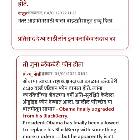
होते.
मंगळवार, 04/01/2022 11:23
कंजूस
नंतर आइफोनसाठी याला वाइटहौसातून डच्चू दिला.
प्रतिसाद देण्यासाठी
लॉग इन करा
किंवा
सदस्य व्हा
तो जुना ब्लॅकबेरी फोन होता
बुधवार, 05/01/2022 01:32
श्रीरंग_जोशी
In reply to
UsA मध्ये वाईट हाऊस हाच वापरत होते.
by
कंज
ओबामा त्यांच्या राष्ट्राध्यक्षपदाच्या काळात ब्लॅकबेरी
८८३० वर्ल्ड एडिशन फोन वापरत होते. त्यांना
कारकिर्दीच्या शेवटच्या वर्षी अति-सुरक्षिते केलेला
अ‍ॅन्ड्रॉइड फोन देण्यात आला. खालील परिच्छेद या
बातमीतून साभार -
Obama finally upgraded
from his BlackBerry
.
President Obama has finally been allowed
to replace his BlackBerry with something
more modern — but he apparently isn't