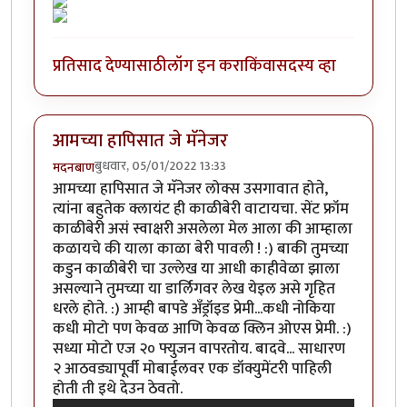
प्रतिसाद देण्यासाठी
लॉग इन करा
किंवा
सदस्य व्हा
आमच्या हापिसात जे मॅनेजर
बुधवार, 05/01/2022 13:33
मदनबाण
आमच्या हापिसात जे मॅनेजर लोक्स उसगावात होते,
त्यांना बहुतेक क्लायंट ही काळीबेरी वाटायचा. सेंट फ्रॉम
काळीबेरी असं स्वाक्षरी असलेला मेल आला की आम्हाला
कळायचे की याला काळा बेरी पावली ! :) बाकी तुमच्या
कडुन काळीबेरी चा उल्लेख या आधी काहीवेळा झाला
असल्याने तुमच्या या डार्लिगवर लेख येइल असे गृहित
धरले होते. :) आम्ही बापडे अँड्रॉइड प्रेमी...कधी नोकिया
कधी मोटो पण केवळ आणि केवळ क्लिन ओएस प्रेमी. :)
सध्या मोटो एज २० फ्युजन वापरतोय. बादवे... साधारण
२ आठवड्यापूर्वी मोबाईलवर एक डॉक्युमेंटरी पाहिली
होती ती इथे देउन ठेवतो.