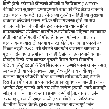
केली होती. फोनमधे ईमेलाची जोडणी व फिजिकल QWERTY
कीबोर्ड अशा सुधारणा टप्प्याटप्प्याने करत कॉर्पोरेट क्षेत्रात कंपनीने
उत्तम बस्तान बसवले. इतर फोन्सच्या तुलनेत माहितीच्या सुरक्षेच्या
बाबतीत ब्लॅकबेरी फोन्स अधिक परिणामकारक होते. या सर्व
काळात नोकिया कंपनी मोबाइल फोन्सच्या व्यावसायिक
वापरकर्त्यांच्या संख्येच्या बाबतीत लक्षणीयरित्या पहिल्या क्रमांकावर
होती. मायक्रोसॉफ्टही कॉर्पोरेट क्षेत्रातल्या फोन्सच्या बाजारात
बस्तान बसवण्यासाठी हातपाय मारत होती. पण त्यांना फारसे यश
मिळत नव्हते. २००७ मधे अ‍ॅपलने आयफोन बाजारात आणला व
पुढच्या दोन वर्षात अमेरिका व काही देशांत या उत्पादनाने वेगवान
घोडदौड केली. याच काळात गूगलने विकत घेऊन विकसीत
केलेल्या अ‍ॅन्ड्रॉइड ऑपरेटिंग सिस्टमवर चालणारे फोन्सही जम बसवू
लागले होते. या फोन्समधल्या आधुनिक सुविधा व नावीन्यपूर्ण
कल्पना पाहून ब्लॅकबेरी फोन्स वापरणारे त्यांच्याकडे वळू लागले.
रिसर्च इन मोशन आता फोनवरील अनेक सुविधांच्या बाबतीत कॅच-
अप गेम खेळू लागली. जसे टच स्क्रीन कंट्रोल इत्यादी. एवढे करूनही
सोडून जाणार्‍या वापरकर्त्यांचे प्रमाण कमी होईना. यावर जालीम
उपाय म्हणून त्यांनी २०१० साली QNX ऑपरेटिंग सिस्टिमच्या
कंपनीला विकत घेतले. QNX वर आधारीत नावीन्यपूर्ण फोन