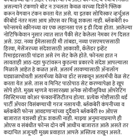
असल्याने टंकणारे बोट न उचलता केवळ वरच्या दिशेने फ्लिक
करून वेगवान टंकन करता येत असे. या इतका सोयिस्कर व्हर्चुअल
कीबोर्ड नंतर मला आय ओएस वर मिळू शकला नाही. ब्लॅकबेरी १०
फोन्समधे स्क्रीनच्या वर एक लहानसा एल इ डी दिवा होता. आलेल्या
नोटिफिकेशन नुसार त्यात सात पैकी सेट केलेला नेमका रंग दिसत
असे. उदा. नव्या ईमेलासाठी मी तांबडा, नव्या एसएमएससाठी
हिरवा, मेसेंजरच्या संदेशासाठी आकाशी, कॅलेंडर इव्हेंट
रिमाइंडरसाठी पांढरा असे रंग सेट केले होते. फोनला हात न
लावताही आठ-दहा फुटांवरून कुठल्या प्रकारचे संदेश आपल्याला
मिळाले आहेत हे कळत असे. अलार्म लावण्यासाठी अ‍ॅनालॉग
घड्याळाभोवती अलार्मच्या वेळेचा डॉट सरकवून अलार्मची वेळ सेट
करता येत असे. तास व मिनिट पाठोपाठ सेट करण्यापेक्षा हे खूप
सोपे होते. मुख्य म्हणजे यासारख्या अनेक सोयीसुविधा ऑपरेटिंग
सिस्टिमच्या कोअर फंक्शनॅलिटीतच होत्या. प्रत्येक गोष्टीसाठी थर्ड
पार्टी अ‍ॅपवर विसंबण्याची गरज नसायची. ब्लॅकबेरी कंपनीच्या व
ब्लॅकबेरी फोन्स आवडणार्‍यांच्या दुर्दैवाने ब्लॅकबेरी १० ओएस
बाजारात यशस्वी होऊ शकली नाही. माझ्या अनुमानाप्रमाणे ही
ओएस व संबंधीत फोन्स दोन वर्षे आधीच बाजारात आले असते तर
कदाचित अजूनही मुख्य प्रवाहात आपले अस्तित्व राखून असते.