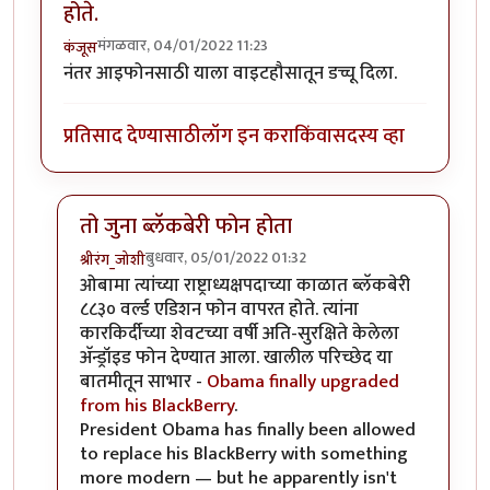
होते.
मंगळवार, 04/01/2022 11:23
कंजूस
नंतर आइफोनसाठी याला वाइटहौसातून डच्चू दिला.
प्रतिसाद देण्यासाठी
लॉग इन करा
किंवा
सदस्य व्हा
तो जुना ब्लॅकबेरी फोन होता
बुधवार, 05/01/2022 01:32
श्रीरंग_जोशी
In reply to
UsA मध्ये वाईट हाऊस हाच वापरत होते.
by
कंज
ओबामा त्यांच्या राष्ट्राध्यक्षपदाच्या काळात ब्लॅकबेरी
८८३० वर्ल्ड एडिशन फोन वापरत होते. त्यांना
कारकिर्दीच्या शेवटच्या वर्षी अति-सुरक्षिते केलेला
अ‍ॅन्ड्रॉइड फोन देण्यात आला. खालील परिच्छेद या
बातमीतून साभार -
Obama finally upgraded
from his BlackBerry
.
President Obama has finally been allowed
to replace his BlackBerry with something
more modern — but he apparently isn't