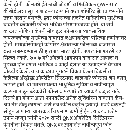
केली होती. फोनमधे ईमेलाची जोडणी व फिजिकल QWERTY
कीबोर्ड अशा सुधारणा टप्प्याटप्प्याने करत कॉर्पोरेट क्षेत्रात कंपनीने
उत्तम बस्तान बसवले. इतर फोन्सच्या तुलनेत माहितीच्या सुरक्षेच्या
बाबतीत ब्लॅकबेरी फोन्स अधिक परिणामकारक होते. या सर्व
काळात नोकिया कंपनी मोबाइल फोन्सच्या व्यावसायिक
वापरकर्त्यांच्या संख्येच्या बाबतीत लक्षणीयरित्या पहिल्या क्रमांकावर
होती. मायक्रोसॉफ्टही कॉर्पोरेट क्षेत्रातल्या फोन्सच्या बाजारात
बस्तान बसवण्यासाठी हातपाय मारत होती. पण त्यांना फारसे यश
मिळत नव्हते. २००७ मधे अ‍ॅपलने आयफोन बाजारात आणला व
पुढच्या दोन वर्षात अमेरिका व काही देशांत या उत्पादनाने वेगवान
घोडदौड केली. याच काळात गूगलने विकत घेऊन विकसीत
केलेल्या अ‍ॅन्ड्रॉइड ऑपरेटिंग सिस्टमवर चालणारे फोन्सही जम बसवू
लागले होते. या फोन्समधल्या आधुनिक सुविधा व नावीन्यपूर्ण
कल्पना पाहून ब्लॅकबेरी फोन्स वापरणारे त्यांच्याकडे वळू लागले.
रिसर्च इन मोशन आता फोनवरील अनेक सुविधांच्या बाबतीत कॅच-
अप गेम खेळू लागली. जसे टच स्क्रीन कंट्रोल इत्यादी. एवढे करूनही
सोडून जाणार्‍या वापरकर्त्यांचे प्रमाण कमी होईना. यावर जालीम
उपाय म्हणून त्यांनी २०१० साली QNX ऑपरेटिंग सिस्टिमच्या
कंपनीला विकत घेतले. QNX वर आधारीत नावीन्यपूर्ण फोन