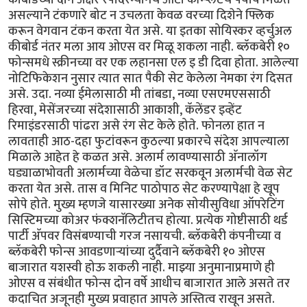
असल्याने टंकणारे बोट न उचलता केवळ वरच्या दिशेने फ्लिक
करून वेगवान टंकन करता येत असे. या इतका सोयिस्कर व्हर्चुअल
कीबोर्ड नंतर मला आय ओएस वर मिळू शकला नाही. ब्लॅकबेरी १०
फोन्समधे स्क्रीनच्या वर एक लहानसा एल इ डी दिवा होता. आलेल्या
नोटिफिकेशन नुसार त्यात सात पैकी सेट केलेला नेमका रंग दिसत
असे. उदा. नव्या ईमेलासाठी मी तांबडा, नव्या एसएमएससाठी
हिरवा, मेसेंजरच्या संदेशासाठी आकाशी, कॅलेंडर इव्हेंट
रिमाइंडरसाठी पांढरा असे रंग सेट केले होते. फोनला हात न
लावताही आठ-दहा फुटांवरून कुठल्या प्रकारचे संदेश आपल्याला
मिळाले आहेत हे कळत असे. अलार्म लावण्यासाठी अ‍ॅनालॉग
घड्याळाभोवती अलार्मच्या वेळेचा डॉट सरकवून अलार्मची वेळ सेट
करता येत असे. तास व मिनिट पाठोपाठ सेट करण्यापेक्षा हे खूप
सोपे होते. मुख्य म्हणजे यासारख्या अनेक सोयीसुविधा ऑपरेटिंग
सिस्टिमच्या कोअर फंक्शनॅलिटीतच होत्या. प्रत्येक गोष्टीसाठी थर्ड
पार्टी अ‍ॅपवर विसंबण्याची गरज नसायची. ब्लॅकबेरी कंपनीच्या व
ब्लॅकबेरी फोन्स आवडणार्‍यांच्या दुर्दैवाने ब्लॅकबेरी १० ओएस
बाजारात यशस्वी होऊ शकली नाही. माझ्या अनुमानाप्रमाणे ही
ओएस व संबंधीत फोन्स दोन वर्षे आधीच बाजारात आले असते तर
कदाचित अजूनही मुख्य प्रवाहात आपले अस्तित्व राखून असते.