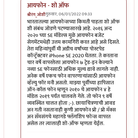
आयफोन - शो ऑफ
गुरुवार, 06/01/2022 09:33
श्रीरंग_जोशी
In reply to
मोटो एज 20
by
बापूसाहेब
भारतातल्या आयफोन्सच्या किमती पाहता शो ऑफ
शी संबंध जोडणे पटण्यासारखे आहे. २०१६ अन्द
२०२० च्या SE मॉडेल्स मुळे आयफोन बजेट
सेगमेंटमधेही उत्तम कामगिरी करत आहे असे दिसते.
तेरा महिन्यांपूर्वी मी अडीच वर्षांच्या पोस्टपेड
कॉन्ट्रॅक्टवर iPhone SE 2020 घेतला. ते करताना
चार वर्षे वापरलेला आयफोन ७ ट्रेड-इन केल्याने
नव्या SE फोनसाठी अधिक मुल्य द्यावे लागले नाही.
अनेक वर्षे एकच फोन वापरणार्‍यांसाठी आयफोन
व्हॅल्यु फॉर मनी असतो. माझ्या पूर्वीच्या हापिसात
ऑन-कॉल फोन म्हणून २०१० चे आयफोन ४ हे
मॉडेल २०१९ पर्यंत चालवले गेले. तो फोन ९ वर्षे
व्यवस्थित चालत होता ;-). छायाचित्रणाची आवड
अन गती नसतानाही कुणी आयफोन प्रो / प्रो मॅक्स
अन सॅमसंगचे महागडे फ्लॅगशिप फोन्स वापरत
असेल तर त्यालाही शो-ऑफ म्हणता येईल.