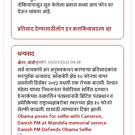
नोकियापासून सुरु केलेला प्रवास सध्या आय फोन वर
येऊन थांबला आहे.
प्रतिसाद देण्यासाठी
लॉग इन करा
किंवा
सदस्य व्हा
धन्यवाद
बुधवार, 05/01/2022 09:28
श्रीरंग_जोशी
सर्व वाचकांचे अन अनुभवकथन करणार्‍या प्रतिसादकांना
मनःपूर्वक धन्यवाद. ब्लॅकबेरी झेड १० फोनचा वापर
असलेली डिसेंबर २०१३ मधली एक रोचक बातमी. नेल्सन
मंडेला यांच्या निधनानंतर मेमोरियल सर्विस दरम्यान
डेन्मार्कच्या तत्कालिन पंतप्रधानांनी ब्रिटिश पंतप्रधान व
अमेरिकेच्या राष्ट्राध्यक्षांबरोबर स्वतःच्या झेड १० फोनने
सेल्फी काढली. यासाठी त्यांच्यावर टिका झाली.
Obama poses for selfie with Cameron,
Danish PM at Mandela memorial service
.
Danish PM Defends Obama Selfie
.