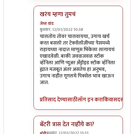
खरंय म्हणा तुमचं
जेम्स वांड
बुधवार, 12/01/2022 10:38
In reply to
माझ्याकडे वन प्लस फाईव्ह टी
by
सुबो
चालतोय तोवर चालवायचा, उगाच खर्च
करत बसलो तर टेक्नॉलॉजीच्या पेसमध्ये
राहायच्या नादात माणूस भिकेला लागायचं
एखादवेळी. बाकी जवळजवळ स्टॉक
व्हॅनिला आणि प्युअर अँड्रॉइड स्टॉक व्हॅनिला
ह्यात मजबूत अंतर असतेच हा अनुभव,
उगाच नाहीत गूगलचे पिक्सेल भाव खाऊन
जात.
प्रतिसाद देण्यासाठी
लॉग इन करा
किंवा
सदस्य व्हा
बॅटरी त्रास देत नाहीये का?
बुधवार, 12/01/2022 13:31
सॅगी