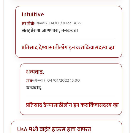
Intuitive
मंगळवार, 04/01/2022 14:29
सर टोबी
In reply to
गेले ते दिवस. राहिल्या त्या
by
गवि
अंतहप्रेरणा जाणणारा, मनकवडा
प्रतिसाद देण्यासाठी
लॉग इन करा
किंवा
सदस्य व्हा
धन्यवाद.
मंगळवार, 04/01/2022 15:00
गवि
In reply to
Intuitive
by
सर टोबी
धन्यवाद.
प्रतिसाद देण्यासाठी
लॉग इन करा
किंवा
सदस्य व्हा
UsA मध्ये वाईट हाऊस हाच वापरत