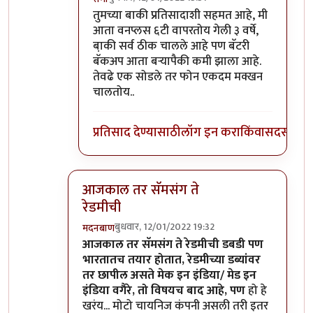
In reply to
माझ्याकडे वन प्लस फाईव्ह टी
by
सुबो
तुमच्या बाकी प्रतिसादाशी सहमत आहे, मी
आता वनप्लस ६टी वापरतोय गेली ३ वर्षे,
बा़की सर्व ठीक चालले आहे पण बॅटरी
बॅकअप आता बर्‍यापैकी कमी झाला आहे.
तेवढे एक सोडले तर फोन एकदम मक्खन
चालतोय..
प्रतिसाद देण्यासाठी
लॉग इन करा
किंवा
सदस्य व्हा
आजकाल तर सॅमसंग ते
रेडमीची
बुधवार, 12/01/2022 19:32
मदनबाण
In reply to
असंच काही नाही
by
जेम्स वांड
आजकाल तर सॅमसंग ते रेडमीची डबडी पण
भारतातच तयार होतात, रेडमीच्या डब्यांवर
तर छापील असते मेक इन इंडिया/ मेड इन
इंडिया वगैरे, तो विषयच बाद आहे, पण
हो हे
खरंय... मोटो चायनिज कंपनी असली तरी इतर