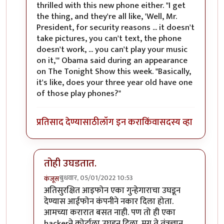
thrilled with this new phone either. "I get
the thing, and they're all like, 'Well, Mr.
President, for security reasons ... it doesn't
take pictures, you can't text, the phone
doesn't work, ... you can't play your music
on it,'" Obama said during an appearance
on The Tonight Show this week. "Basically,
it's like, does your three year old have one
of those play phones?"
प्रतिसाद देण्यासाठी
लॉग इन करा
किंवा
सदस्य व्हा
तोही उघडतात.
बुधवार, 05/01/2022 10:53
कंजूस
In reply to
तो जुना ब्लॅकबेरी फोन होता
by
श्रीरंग_जोशी
अतिसुरक्षित आइफोन एका गुन्हेगाराचा उघडून
देण्यास आईफोन कंपनीने नकार दिला होता.
आमच्या करारात बसत नाही. पण तो ही एका
hackerने कोर्टाला उघडून दिला. मग ते तंत्रज्ञान