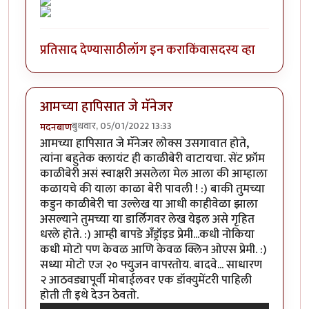
प्रतिसाद देण्यासाठी
लॉग इन करा
किंवा
सदस्य व्हा
आमच्या हापिसात जे मॅनेजर
बुधवार, 05/01/2022 13:33
मदनबाण
आमच्या हापिसात जे मॅनेजर लोक्स उसगावात होते,
त्यांना बहुतेक क्लायंट ही काळीबेरी वाटायचा. सेंट फ्रॉम
काळीबेरी असं स्वाक्षरी असलेला मेल आला की आम्हाला
कळायचे की याला काळा बेरी पावली ! :) बाकी तुमच्या
कडुन काळीबेरी चा उल्लेख या आधी काहीवेळा झाला
असल्याने तुमच्या या डार्लिगवर लेख येइल असे गृहित
धरले होते. :) आम्ही बापडे अँड्रॉइड प्रेमी...कधी नोकिया
कधी मोटो पण केवळ आणि केवळ क्लिन ओएस प्रेमी. :)
सध्या मोटो एज २० फ्युजन वापरतोय. बादवे... साधारण
२ आठवड्यापूर्वी मोबाईलवर एक डॉक्युमेंटरी पाहिली
होती ती इथे देउन ठेवतो.