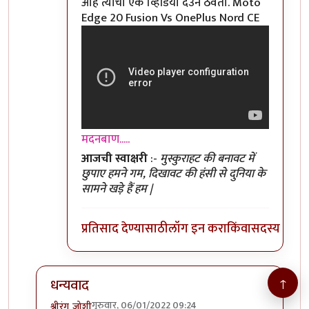
आहे त्यांचा एक व्हिडियो देउन ठेवतो. Moto
Edge 20 Fusion Vs OnePlus Nord CE
मदनबाण.....
आजची स्वाक्षरी
:-
मुस्कुराहट की बनावट में
छुपाए हमने गम, दिखावट की हंसी से दुनिया के
सामने खड़े हैं हम |
प्रतिसाद देण्यासाठी
लॉग इन करा
किंवा
सदस्य व्हा
↑
धन्यवाद
गुरुवार, 06/01/2022 09:24
श्रीरंग_जोशी