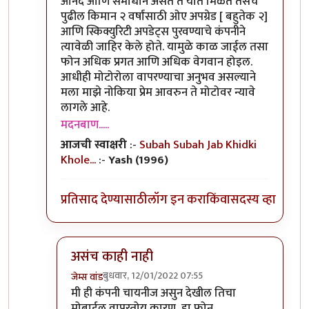
आनंद आणि समाधान असते ते यात मिळते तसेच
पुढील किमान २ वर्षांसाठी ओए अपग्रेड [ बहुतेक २]
आणि स्किक्युरिटी अपडेट्स पुरवण्याचे कंपनीने
त्यावेळी जाहिर केले होते. यामुळे काळ जाईल तसा
फोन अधिक प्रगत आणि अधिक वेगवान होइल.
आधीही मोटोरोला वापरण्याचा अनुभव असल्याने
मला माझे नोकिया प्रेम आवरुन ते मोटोवर न्यावे
लागले आहे.
मदनबाण.....
आजची स्वाक्षरी
:-
Subah Subah Jab Khidki
Khole...
:-
Yash (1996)
प्रतिसाद देण्यासाठी
लॉग इन करा
किंवा
सदस्य व्हा
असंच काही नाही
बुधवार, 12/01/2022 07:55
जेम्स वांड
In reply to
या फोन बद्दल तुमचा review काय
by
मदन
मी ही कंपनी चायनीज असुन देखील तिचा
मोबाईल वापरतोय कारण, हा फोन