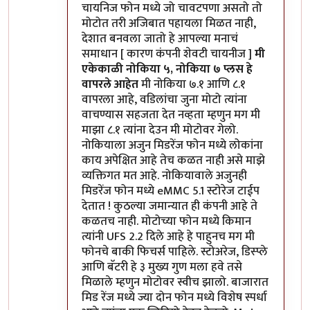
चायनिज फोन मध्ये जो चावटपणा असतो तो
मोटोत तरी अजिबात पहायला मिळत नाही,
देशात बनवला जातो हे आपल्या मनाचं
समाधान [ कारण कंपनी शेवटी चायनीज ]
मी
एकेकाळी नोकिया ५, नोकिया ७ प्लस हे
वापरले आहेत
मी नोकिया ७.१ आणि ८.१
वापरला आहे, वडिलांचा जुना मोटो त्यांना
वाचण्यास सहजता देत नव्हता म्हणुन मग मी
माझा ८.१ त्यांना देउन मी मोटोवर गेलो.
नोकियाला अजुन मिडरेंज फोन मध्ये लोकांना
काय अपेक्षित आहे तेच कळत नाही असे माझे
व्यक्तिगत मत आहे. नोकियावाले अजुनही
मिडरेंज फोन मध्ये eMMC 5.1 स्टोरेज टाईप
देतात ! कुठल्या जमान्यात ही कंपनी आहे ते
कळतच नाही. मोटोच्या फोन मध्ये किमान
त्यांनी UFS 2.2 दिले आहे हे पाहुनच मग मी
फोनचे बाकी फिचर्स पाहिले. स्टोअरेज, डिस्प्ले
आणि बॅटरी हे ३ मुख्य गुण मला हवे तसे
मिळाले म्हणुन मोटोवर स्वीच झालो. बाजारात
मिड रेंज मध्ये ज्या दोन फोन मध्ये विशेष स्पर्धा