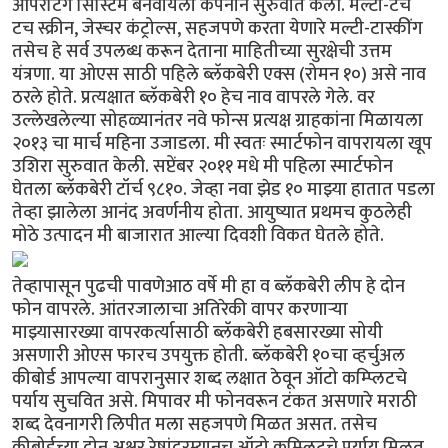
ऑपरेटिंग सिस्टिम बनवायला कंपनीने सुरुवात केली. मल्टी-टच
टच स्क्रीन, जेस्चर कंट्रोल्स, सहजपणे करता येणारे मल्टी-टास्कींग
तसेच हे सर्व उपलब्ध करून देताना माहितीच्या सुरक्षेची उत्तम
यंत्रणा. या ओएस साठी पहिले ब्लॅकबेरी एक्स (रोमन १०) असे नाव
ठरले होते. प्रत्यक्षात ब्लॅकबेरी १० हेच नाव वापरले गेले. वर
उल्लेखलेल्या सोहळ्यानंतर नवे फोन्स प्रत्यक्ष ग्राहकांना मिळायला
२०१३ चा मार्च महिना उजाडला. मी स्वतः स्मार्टफोन वापरायला खूप
उशिरा सुरुवात केली. सप्टेंबर २०११ मधे मी पहिला स्मार्टफोन
घेतला ब्लॅकबेरी टॉर्च ९८१०. जेव्हा नवा झेड १० माझ्या हातात पडला
तेव्हा झालेला आनंद अवर्णनीय होता. आयुष्यात प्रथमच कुठलेही
मोठे उत्पादन मी बाजारात आल्या दिवशी विकत घेतले होते.
तेव्हापासून पुढची पावणेआठ वर्षे मी हा व ब्लॅकबेरी लीप हे दोन
फोन वापरले. आंतरजालाचा अतिरेकी वापर करणार्‍या
माझ्यासारख्या वापरकर्त्यासाठी ब्लॅकबेरी हबसारख्या सोयी
असणारी ओएस फारच उपयुक्त होती. ब्लॅकबेरी १०चा व्हर्चुअल
कीबोर्ड आपल्या वापरानुसार शब्द लक्षात ठेवून ऑटो कम्प्लिटचे
पर्याय सुचवित असे. मिपावर मी फोनवरून टंकत असणारे मराठी
शब्द देवनागरी लिपीत मला सहजपणे मिळत असत. तसेच
कीबोर्डच्या दोन अक्षर रेषांदरम्यानच ऑटो कम्प्लिटचे पर्याय मिळत