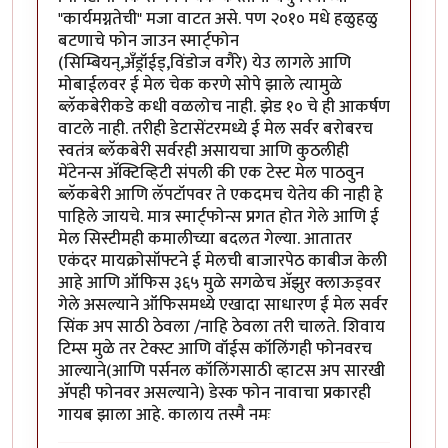
"कार्यमग्नतेची" मजा वाटत असे. पण २०१० मधे हळुहळु
बटणाचे फोन जाउन स्मार्ट्फोन
(सिम्बियन्,अँड्रॉईड्,विंडोज वगैरे) येउ लागले आणि
मोबाईलवर ई मेल चेक करणे सोपे झाले त्यामुळे
ब्लॅकबेरीकडे कधी वळलोच नाही. झेड १० चे ही आकर्षण
वाटले नाही. तरीही डेटासेंटरमध्ये ई मेल सर्वर बरोबरच
स्वतंत्र ब्लॅकबेरी सर्वरही असायचा आणि कुठलीही
मेंटेनन्स अ‍ॅक्टिव्हिटी संपली की एक टेस्ट मेल पाठवुन
ब्लॅकबेरी आणि लॅपटॉपवर ते एकदमच येतेय की नाही हे
पाहिले जायचे. मात्र स्मार्ट्फोन्स प्रगत होत गेले आणि ई
मेल सिस्टीमही कमालीच्या बदलत गेल्या. आतातर
एकंदर मायक्रोसॉफ्टने ई मेलची बाजारपेठ काबीज केली
आहे आणि ऑफिस ३६५ मुळे सगळेच अ‍ॅझुर क्लाऊड्वर
गेले असल्याने ऑफिसमध्ये एखादा साधारण ई मेल सर्वर
सिंक अप साठी ठेवला /नाहि ठेवला तरी चालते. शिवाय
टिम्स मुळे तर टेक्स्ट आणि वॉईस कॉलिंगही फोनवरच
आल्याने(आणि पर्सनल कॉलिंगसाठी व्हाटस अप सारखी
अ‍ॅपही फोनवर असल्याने) डेस्क फोन नावाचा प्रकारही
गायब झाला आहे. कालाय तस्मै नमः