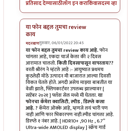
प्रतिसाद देण्यासाठी
लॉग इन करा
किंवा
सदस्य व्हा
या फोन बद्दल तुमचा review
काय
गुरुवार, 06/01/2022 20:45
मदनबाण
In reply to
मोटो एज 20
by
बापूसाहेब
या फोन बद्दल तुमचा review काय आहे.
फोन
चांगला आहे, एकदा चार्ज केला की २ दिवस
आरामात चालतो.
किती दिवसापासून वापरताय??
वरती श्रीरंग ने म्हंटले आहे :- आयुष्यात प्रथमच
कुठलेही मोठे उत्पादन मी बाजारात आल्या दिवशी
विकत घेतले होते. अगदी असेच माझ्या बाबतीत या
वेळी झाले, फ्लिपकार्टवर उपलब्ध झाल्यावर [
सप्टेंबर २०२१ ] फ्लॅश सेल मध्ये मी घेतला.
या
फोनचा कॅमेरा क्वालिटी, स्पीड , डिस्प्ले कसा
आहे. ?
कॅमेरा ओक्के आहे, म्हणजे लयं भारी पण
नाही आणि फार भिकारपण नाही.स्पीड चांगला आहे.
डिस्प्ले १ नंबर आहे. [ HDR10+ ,90 Hz , 6.7”
Ultra-wide AMOLED display ] स्क्रॅच गार्ड