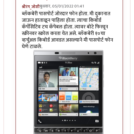
बुधवार, 05/01/2022 01:41
श्रीरंग_जोशी
In reply to
हम्म
by
माईसाहेब कुरसूंदीकर
ब्लॅकबेरी पासपोर्ट जोरदार फोन होता. मी दुकानात
जाऊन हाताळून पाहिला होता. त्याचा किबोर्ड
कॅपॅसिटिव टच कॅपेबल होता. त्यावर बोटे फिरवून
स्क्रीनवर स्क्रोल करता येत असे. ब्लॅकबेरी १०चा
व्हर्चुअल किबोर्ड आवडत असल्याने मी पासपोर्ट फोन
घेणे टाळले.