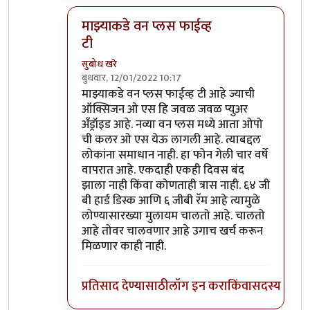
माझ्याकडे वन प्लस फाईव्ह
टी
सुबोध खरे
बुधवार, 12/01/2022 10:17
In reply to
असंच काही नाही
by
जेम्स वांड
माझ्याकडे वन प्लस फाईव्ह टी आहे ज्याची
ऑक्सिजन ओ एस हि जवळ जवळ प्युअर
अँड्रॉइड आहे. नव्या वन प्लस मध्ये आता ओपो
ची कलर ओ एस येऊ लागली आहे. त्याबद्दल
लोकांना समाधान नाही. हा फोन गेली चार वर्षे
वापरात आहे. एकदाही एकही दिवस बंद
झाला नाही किंवा कोणताही त्रास नाही. ६४ जी
बी हार्ड डिस्क आणि ६ जीबी रॅम आहे त्यामुळे
लोण्यासारख्या मुलायम चालतो आहे. चालतो
आहे तोवर चालवणार आहे उगाच खर्च करून
मिळणार काही नाही.
प्रतिसाद देण्यासाठी
लॉग इन करा
किंवा
सदस्य व्हा