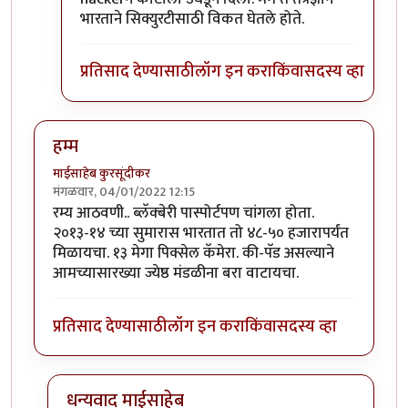
भारताने सिक्युरटीसाठी विकत घेतले होते.
प्रतिसाद देण्यासाठी
लॉग इन करा
किंवा
सदस्य व्हा
हम्म
माईसाहेब कुरसूंदीकर
मंगळवार, 04/01/2022 12:15
रम्य आठवणी.. ब्लॅक्बेरी पास्पोर्टपण चांगला होता.
२०१३-१४ च्या सुमारास भारतात तो ४८-५० हजारापर्यंत
मिळायचा. १३ मेगा पिक्सेल कॅमेरा. की-पॅड असल्याने
आमच्यासारख्या ज्येष्ठ मंडळीना बरा वाटायचा.
प्रतिसाद देण्यासाठी
लॉग इन करा
किंवा
सदस्य व्हा
धन्यवाद माईसाहेब