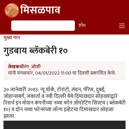
Skip to main content
मिसळपाव
शोध
शोध
मुख्य पान
गुडबाय ब्लॅकबेरी १०
लेखक
श्रीरंग_जोशी
यांनी मंगळवार, 04/01/2022 11:00 या दिवशी प्रकाशित केले.
३० जानेवारी २०१३: न्यू यॉर्क, टोरांटो, लंडन, पॅरिस, दुबई,
जोहान्सबर्ग, जकार्ता व नवी दिल्ली येथे दिमाखदार सोहळ्यांद्वारे
रिसर्च इन मोशन कंपनीच्या नव्या फोन ऑपरेटिंग सिस्टम ( ब्लॅकबेरी
१०) व दोन नव्या फोन्सच्या लॉन्च इव्हेंटचा दिमाखदार सोहळा
झाला.