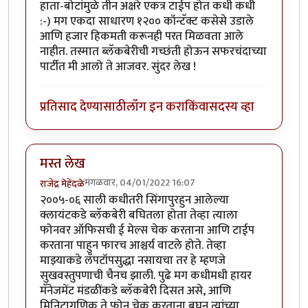
हाता-बोटांमुळे तीन अक्षरे एकत्र टाईप होत कधी कधी
:-) मग एकदा साधारण १२०० कॉन्टॅक्ट कसेसे उडाले
आणि हजार हिकमती करूनही परत मिळवता आले
नाहीत. तस्मात ब्लॅकबेरीची गच्छंती होऊन सफरचंदाच्या
पार्टीत मी आलो ते आजवर. सुंदर लेख !
प्रतिसाद देण्यासाठी
लॉग इन करा
किंवा
सदस्य व्हा
मस्त लेख
मंगळवार, 04/01/2022 16:07
राजेंद्र मेहेंदळे
२००५-०६ साली कधीतरी सिंगापुरहुन आलेल्या
क्लायंटकडे ब्लॅकबेरी बघितला होता तेव्हा त्याला
फोनवर ऑफिसची ई मेल्स चेक करताना आणि टाईप
करताना पाहुन फारच आश्चर्य वाटले होते. तेव्हा
माझ्याकडे लॅपटॉपसुद्धा नसायचा तर हे म्हणजे
सुखवस्तुपणाची चैनच झाली. पुढे मग कधीमधी हायर
मॅनेजमेंट मंडळींकडे ब्लॅकबेरी दिसत असे, आणि
मिनिटागणिक ते फोन चेक करताना बघुन त्यांच्या