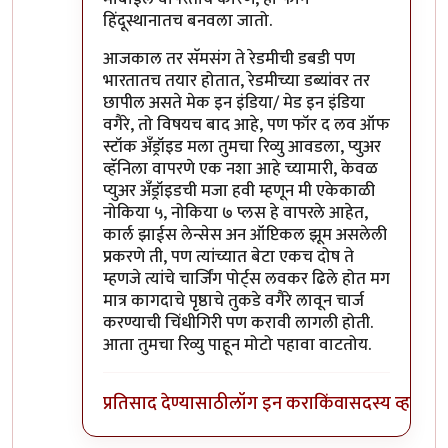
हिंदूस्थानातच बनवला जातो.
आजकाल तर सॅमसंग ते रेडमीची डबडी पण
भारतातच तयार होतात, रेडमीच्या डब्यांवर तर
छापील असते मेक इन इंडिया/ मेड इन इंडिया
वगैरे, तो विषयच बाद आहे, पण फॉर द लव ऑफ
स्टॉक अँड्रॉइड मला तुमचा रिव्यु आवडला, प्युअर
व्हॅनिला वापरणे एक नशा आहे च्यामारी, केवळ
प्युअर अँड्रॉइडची मजा हवी म्हणून मी एकेकाळी
नोकिया ५, नोकिया ७ प्लस हे वापरले आहेत,
कार्ल झाईस लेन्सेस अन ऑप्टिकल झूम असलेली
प्रकरणे ती, पण त्यांच्यात बेटा एकच दोष ते
म्हणजे त्यांचे चार्जिंग पोर्ट्स लवकर ढिले होत मग
मात्र कागदाचे पृष्ठाचे तुकडे वगैरे लावून चार्ज
करण्याची चिंधीगिरी पण करावी लागली होती.
आता तुमचा रिव्यु पाहून मोटो पहावा वाटतोय.
प्रतिसाद देण्यासाठी
लॉग इन करा
किंवा
सदस्य व्हा