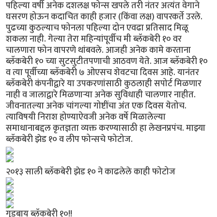
पहिल्या वर्षी अनेक दशलक्ष फोन्स खपले तरी नंतर अत्यंत वेगाने
घसरण होऊन कदाचित काही हजार (किंवा लक्ष) वापरकर्ते उरले.
पुढच्या कुठल्याच फोनला पहिल्या दोन एवढा प्रतिसाद मिळू
शकला नाही. गेल्या तेरा महिन्यांपूर्वीच मी ब्लॅकबेरी १० वर
चालणारा फोन वापरणे थांबवले. आजही अनेक कामे करताना
ब्लॅकबेरी १० च्या सुटसुटीतपणाची आठवण येते. आज ब्लॅकबेरी १०
व त्या पूर्वीच्या ब्लॅकबेरी ७ ओएसच शेवटचा दिवस आहे. यानंतर
ब्लॅकबेरी कंपनीद्वारे या उपकरणांसाठी कुठलाही सपोर्ट मिळणार
नाही व जालाद्वारे मिळणार्‍या अनेक सुविधाही चालणार नाहीत.
जीवनातल्या अनेक चांगल्या गोष्टींचा अंत एक दिवस येतोच.
त्याविषयी निराश होण्याऐवजी अनेक वर्षे मिळालेल्या
समाधानाबद्दल कृतज्ञता व्यक्त करण्यासाठी हा लेखनप्रपंच. माझ्या
ब्लॅकबेरी झेड १० व लीप फोन्सचे फोटोज.
२०१३ साली ब्लॅकबेरी झेड १० ने काढलेले काही फोटोज
गुडबाय ब्लॅकबेरी १०!!