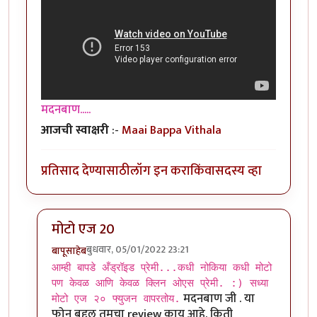
मदनबाण.....
आजची स्वाक्षरी
:-
Maai Bappa Vithala
प्रतिसाद देण्यासाठी
लॉग इन करा
किंवा
सदस्य व्हा
मोटो एज 20
बुधवार, 05/01/2022 23:21
बापूसाहेब
In reply to
आमच्या हापिसात जे मॅनेजर
by
मदनबाण
आम्ही बापडे अँड्रॉइड प्रेमी...कधी नोकिया कधी मोटो
पण केवळ आणि केवळ क्लिन ओएस प्रेमी. :) सध्या
मदनबाण जी . या
मोटो एज २० फ्युजन वापरतोय.
फोन बद्दल तुमचा review काय आहे. किती