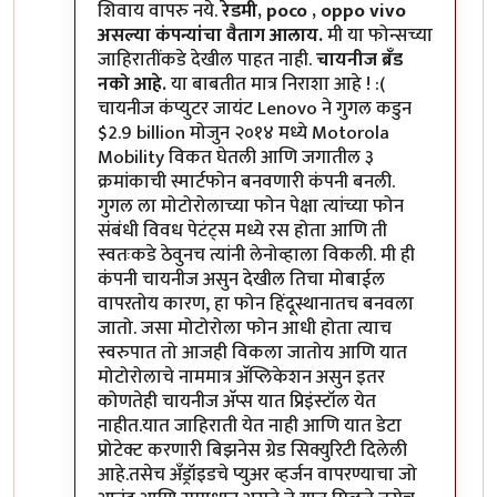
शिवाय वापरु नये.
रेडमी, poco , oppo vivo
असल्या कंपन्यांचा वैताग आलाय.
मी या फोन्सच्या
जाहिरातींकडे देखील पाहत नाही.
चायनीज ब्रँड
नको आहे.
या बाबतीत मात्र निराशा आहे ! :(
चायनीज कंप्युटर जायंट Lenovo ने गुगल कडुन
$2.9 billion मोजुन २०१४ मध्ये Motorola
Mobility विकत घेतली आणि जगातील ३
क्रमांकाची स्मार्टफोन बनवणारी कंपनी बनली.
गुगल ला मोटोरोलाच्या फोन पेक्षा त्यांच्या फोन
संबंधी विवध पेटंट्स मध्ये रस होता आणि ती
स्वतःकडे ठेवुनच त्यांनी लेनोव्हाला विकली. मी ही
कंपनी चायनीज असुन देखील तिचा मोबाईल
वापरतोय कारण, हा फोन हिंदूस्थानातच बनवला
जातो. जसा मोटोरोला फोन आधी होता त्याच
स्वरुपात तो आजही विकला जातोय आणि यात
मोटोरोलाचे नाममात्र अ‍ॅप्लिकेशन असुन इतर
कोणतेही चायनीज अ‍ॅप्स यात प्रिइंस्टॉल येत
नाहीत.यात जाहिराती येत नाही आणि यात डेटा
प्रोटेक्ट करणारी बिझनेस ग्रेड सिक्युरिटी दिलेली
आहे.तसेच अँड्रॉइडचे प्युअर व्हर्जन वापरण्याचा जो