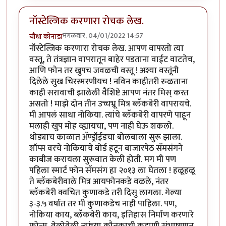
नॉस्टेल्जिक करणारा रोचक लेख.
मंगळवार, 04/01/2022 14:57
चौथा कोनाडा
नॉस्टेल्जिक करणारा रोचक लेख. आपण वापरतो त्या
वस्तू, ते तंत्रज्ञान वापरातून बाहेर पडताना वाईट वाटतेच,
आणि फोन तर खुपच जवळची वस्तू ! अश्या वस्तूंनी
दिलेले सुख चिरस्मरणीयच ! नविन काहीतरी रुळताना
काही सरावाची झालेली वैशिष्टे आपण नंतर मिस् करत
असतो ! माझे दोन तीन उच्चभ्रू मित्र ब्लॅकबेरी वापरायचे.
मी आपलं साधा नोकिया. त्यांचे ब्लॅकबेरी वापरणे पाहून
मलाही खुप मोह व्ह्यायचा, पण नाही घेऊ शकलो.
थोड्याच काळात अ‍ॅण्ड्रॉईडचा बोलबाला सुरू झाला.
शॉप्स वरचे नोकियाचे बोर्ड हटून बाजारपेठ सॅमसंगने
काबीज करायला सुरूवात केली होती. मग मी पण
पहिला स्मार्ट फोन सॅमसंग हा २०१३ ला घेतला ! हळूहळू
ते ब्लॅकबेरीवाले मित्र आयफोनकडे वळले, नंतर
ब्लॅकबेरी क्वचित कुणाकडे तरी दिसु लागला. गेल्या
३-३.५ वर्षात तर मी कुणाकडेच नाही पाहिला. पण,
नोकिया काय, ब्लॅकबेरी काय, इतिहास निर्माण करणारे
फोन्स. वेळोवेळी त्यांच्या कौतुकाची कहाणी संभाषणात