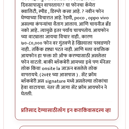
दिवसापासून वापरताय?? या फोनचा कॅमेरा
क्वालिटी, स्पीड , डिस्प्ले कसा आहे. ? नवीन फोन
घेण्याच्या विचारात आहे. रेडमी, poco , oppo vivo
असल्या कंपन्यांचा वैताग आलाय. आणि चायनीज ब्रँड
नको आहे.. त्यामुळे इतर पर्याय चाचपतोय. आयफोन
च्या वाट्याला जायचा विचार नाही.. कारण
७०-८०,००० फोन वर गुंतवणे हे खिश्याला परवडणारे
नाही.. तर्किक दृष्ट्या पटत नाही. आणि मला वयक्तिक
आयफोन हा फक्त शो ऑफ करण्यासाठी असलेला
फोन वाटतो. बाकी ब्लॅकबेरी आमच्या इथे पण मॅनेजर
लोक किंवा onsite la जाऊन बसलेले लोक
वापरायचे. (२०११ च्या आसपास ) . सेंट फ्रॉम
ब्लॅकबेरी अस signature मध्ये असलेल्या लोकांचा
हेवा वाटायचा. नंतर ती जागा सेंट फ्रॉम आयफोन ने
घेतली.
प्रतिसाद देण्यासाठी
लॉग इन करा
किंवा
सदस्य व्हा