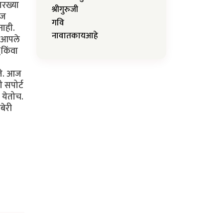
ारख्या
श्रीगुरुजी
रज
गवि
नाही.
नावातकायआहे
त आपले
(किंवा
ते. आज
 सपोर्ट
 येतोच.
बेरी