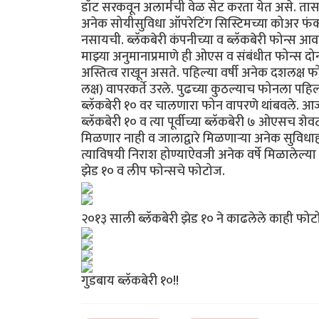
डॉट सरकवून अलार्मची वेळ सेट करता येत असे. तास व 
अनेक सोयीसुविधा ऑपरेटिंग सिस्टिमच्या कोअर फंक्शनॅ
नसायची. ब्लॅकबेरी कंपनीच्या व ब्लॅकबेरी फोन्स आव
माझ्या अनुमानाप्रमाणे ही ओएस व संबंधीत फोन्स 
अस्तित्व राखून असते. पहिल्या वर्षी अनेक दशलक्ष
लक्ष) वापरकर्ते उरले. पुढच्या कुठल्याच फोनला पहिल्
ब्लॅकबेरी १० वर चालणारा फोन वापरणे थांबवले. 
ब्लॅकबेरी १० व त्या पूर्वीच्या ब्लॅकबेरी ७ ओएसच श
मिळणार नाही व जालाद्वारे मिळणार्‍या अनेक सुविधा
त्याविषयी निराश होण्याऐवजी अनेक वर्षे मिळालेल्या 
झेड १० व लीप फोन्सचे फोटोज.
२०१३ साली ब्लॅकबेरी झेड १० ने काढलेले काही फो
गुडबाय ब्लॅकबेरी १०!!