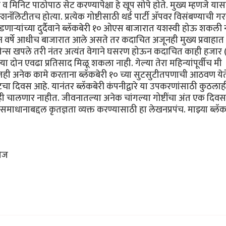
मिनिट पाठोपाठ सेट करण्यापेक्षा हे खूप सोपे होते. मुख्य म्हणजे यास
लिटीतच होत्या. प्रत्येक गोष्टीसाठी थर्ड पार्टी अ‍ॅपवर विसंबण्याची ग
डणार्‍यांच्या दुर्दैवाने ब्लॅकबेरी १० ओएस बाजारात यशस्वी होऊ शकली 
दोन वर्षे आधीच बाजारात आले असते तर कदाचित अजूनही मुख्य प्रवाहा
 फोन्स खपले तरी नंतर अत्यंत वेगाने घसरण होऊन कदाचित काही हजार 
या दोन एवढा प्रतिसाद मिळू शकला नाही. गेल्या तेरा महिन्यांपूर्वीच मी
आजही अनेक कामे करताना ब्लॅकबेरी १० च्या सुटसुटीतपणाची आठवण ये
ेवटचा दिवस आहे. यानंतर ब्लॅकबेरी कंपनीद्वारे या उपकरणांसाठी कुठलाही
ही चालणार नाहीत. जीवनातल्या अनेक चांगल्या गोष्टींचा अंत एक दिवस
समाधानाबद्दल कृतज्ञता व्यक्त करण्यासाठी हा लेखनप्रपंच. माझ्या ब्लॅक
टोज