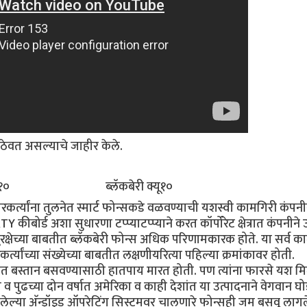
ठेवत असल्याचे जाहीर केले.
ी झेड१० ब्लॅकबेरी क्यू१०
्त्यांना तुलनेत स्मार्ट फोन्सकडे वळवण्याची यशस्वी कामगिरी कंपनी
्ड अशा सुधारणा टप्प्याटप्प्याने करत कॉर्पोरेट क्षेत्रात कंपनीने उ
ुरक्षेच्या बाबतीत ब्लॅकबेरी फोन्स अधिक परिणामकारक होते. या सर्व 
्यांच्या संख्येच्या बाबतीत लक्षणीयरित्या पहिल्या क्रमांकावर होती.
 बाजारात बस्तान बसवण्यासाठी हातपाय मारत होती. पण त्यांना फारसे यश 
पुढच्या दोन वर्षात अमेरिका व काही देशांत या उत्पादनाने वेगवान घ
या अ‍ॅन्ड्रॉइड ऑपरेटिंग सिस्टमवर चालणारे फोन्सही जम बसवू लागले