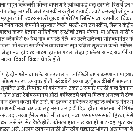
ा पाहून ब्लॅकबेरी फोन्स वापरणारे त्यांच्याकडे वळू लागले. रिसर्च इन
खेळू लागली. जसे टच स्क्रीन कंट्रोल इत्यादी. एवढे करूनही सोडून जा
य म्हणून त्यांनी २०१० साली QNX ऑपरेटिंग सिस्टिमच्या कंपनीला विकत
बनवायला कंपनीने सुरुवात केली. मल्टी-टच टच स्क्रीन, जेस्चर कंट्रोल
पलब्ध करून देताना माहितीच्या सुरक्षेची उत्तम यंत्रणा. या ओएस साठी 
्षात ब्लॅकबेरी १० हेच नाव वापरले गेले. वर उल्लेखलेल्या सोहळ्यानंतर न
जाडला. मी स्वतः स्मार्टफोन वापरायला खूप उशिरा सुरुवात केली. सप्टेंब
०. जेव्हा नवा झेड १० माझ्या हातात पडला तेव्हा झालेला आनंद अवर्णनीय
त आल्या दिवशी विकत घेतले होते.
ी लीप हे दोन फोन वापरले. आंतरजालाचा अतिरेकी वापर करणार्‍या माझ्या
 ओएस फारच उपयुक्त होती. ब्लॅकबेरी १०चा व्हर्चुअल कीबोर्ड आपल्या
याय सुचवित असे. मिपावर मी फोनवरून टंकत असणारे मराठी शब्द देवनाग
न अक्षर रेषांदरम्यानच ऑटो कम्प्लिटचे पर्याय मिळत असल्याने टंक
ान टंकन करता येत असे. या इतका सोयिस्कर व्हर्चुअल कीबोर्ड नंतर 
धे स्क्रीनच्या वर एक लहानसा एल इ डी दिवा होता. आलेल्या नोटिफ
से. उदा. नव्या ईमेलासाठी मी तांबडा, नव्या एसएमएससाठी हिरवा, मेसे
पांढरा असे रंग सेट केले होते. फोनला हात न लावताही आठ-दहा फुटांवर
 कळत असे. अलार्म लावण्यासाठी अ‍ॅनालॉग घड्याळाभोवती अलार्मच्या व