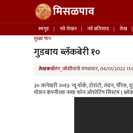
Skip to main content
मिसळपाव
Main navigation
स्वगृह
नवे लेखन
नवे प्रतिसाद
लेख
मुख्य पान
गुडबाय ब्लॅकबेरी १०
लेखक
श्रीरंग_जोशी
यांनी मंगळवार, 04/01/2022 11:0
३० जानेवारी २०१३: न्यू यॉर्क, टोरांटो, लंडन, पॅरिस, द
मोशन कंपनीच्या नव्या फोन ऑपरेटिंग सिस्टम ( ब्लॅक