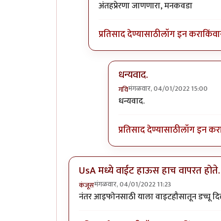
In reply to
गेले ते दिवस. राहिल्या त्या
b
अंतहप्रेरणा जाणणारा, मनकवडा
प्रतिसाद देण्यासाठी
लॉग इन करा
किंवा
धन्यवाद.
मंगळवार, 04/01/2022 15:00
गवि
In reply to
Intuitive
by
सर टोब
धन्यवाद.
प्रतिसाद देण्यासाठी
लॉग इन कर
UsA मध्ये वाईट हाऊस हाच वापरत होते.
मंगळवार, 04/01/2022 11:23
कंजूस
नंतर आइफोनसाठी याला वाइटहौसातून डच्चू दि