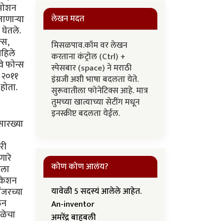
 मोशन
लेखन मदत
णार्‍या
 घेतले.
्स,
मिसळपाव.कॉम वर लेखन
पहिले
करताना कंट्रोल (Ctrl) +
वे फोन्स
स्पेसबार (space) ने मराठी
र २०११
इंग्रजी अशी भाषा बदलता येते.
 होता.
सुरूवातीला फोनेटिक्स आहे. मात्र
तुमच्या खात्याच्या सेटींग मधून
इनस्क्रीप्ट बदलता येईल.
सारख्या
री
णारे
कोण कोण आलंय?
मला
िकेशन
यावेळी 5 सदस्यं आलेले आहेत.
ंजरच्या
ून
An-inventor
ेळेचा
अमरेंद्र बाहुबली