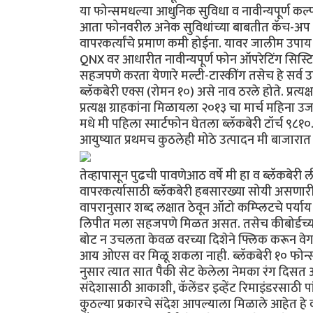
या फोन्समधल्या आधुनिक सुविधा व नावीन्यपूर्ण कल्पन
आता फोनवरील अनेक सुविधांच्या बाबतीत कॅच-अप गेम 
वापरकर्त्यांचे प्रमाण कमी होईना. यावर जालीम उपा
QNX वर आधारीत नावीन्यपूर्ण फोन ऑपरेटिंग सिस्टिम 
सहजपणे करता येणारे मल्टी-टास्कींग तसेच हे सर्व उ
ब्लॅकबेरी एक्स (रोमन १०) असे नाव ठरले होते. प्रत्यक
प्रत्यक्ष ग्राहकांना मिळायला २०१३ चा मार्च महिना उ
मधे मी पहिला स्मार्टफोन घेतला ब्लॅकबेरी टॉर्च ९८१
आयुष्यात प्रथमच कुठलेही मोठे उत्पादन मी बाजारा
तेव्हापासून पुढची पावणेआठ वर्षे मी हा व ब्लॅकबेर
वापरकर्त्यासाठी ब्लॅकबेरी हबसारख्या सोयी असणारी
वापरानुसार शब्द लक्षात ठेवून ऑटो कम्प्लिटचे पर्
लिपीत मला सहजपणे मिळत असत. तसेच कीबोर्डच्या दो
बोट न उचलता केवळ वरच्या दिशेने फ्लिक करून वेगव
आय ओएस वर मिळू शकला नाही. ब्लॅकबेरी १० फोन्सम
नुसार त्यात सात पैकी सेट केलेला नेमका रंग दिसत अ
संदेशासाठी आकाशी, कॅलेंडर इव्हेंट रिमाइंडरसाठी 
कुठल्या प्रकारचे संदेश आपल्याला मिळाले आहेत हे