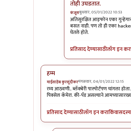
तोही उघडतात.
बुधवार, 05/01/2022 10:53
कंजूस
In reply to
तो जुना ब्लॅकबेरी फो
अतिसुरक्षित आइफोन एका गुन्हेग
बसत नाही. पण तो ही एका hackerने 
घेतले होते.
प्रतिसाद देण्यासाठी
लॉग इन कर
हम्म
मंगळवार, 04/01/2022 12:15
माईसाहेब कुरसूंदीकर
रम्य आठवणी.. ब्लॅक्बेरी पास्पोर्टपण चांगला ह
पिक्सेल कॅमेरा. की-पॅड असल्याने आमच्यासारख्या
प्रतिसाद देण्यासाठी
लॉग इन करा
किंवा
सदस्य 