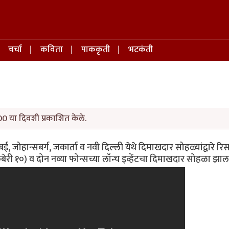
चर्चा
कविता
पाककृती
भटकंती
0 या दिवशी प्रकाशित केले.
ुबई, जोहान्सबर्ग, जकार्ता व नवी दिल्ली येथे दिमाखदार सोहळ्यांद्वारे रिस
बेरी १०) व दोन नव्या फोन्सच्या लॉन्च इव्हेंटचा दिमाखदार सोहळा झाल