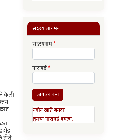
सदस्य आगमन
सदस्यनाम
पासवर्ड
ने केली
लॉग इन करा
त्तम
काळात
नवीन खाते बनवा
तुमचा पासवर्ड बदला.
मिळत
ोडदौड
 होते.