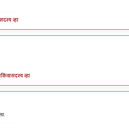
y
गवि
सदस्य व्हा
ी
ा
किंवा
सदस्य व्हा
ला.