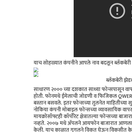
याच सोहळ्यात कंपनीने आपले नाव बदलून ब्लॅकबेरी 
ब्लॅकबेर
साधारण २००० च्या दशकात साध्या फोन्सपासून वापरकर
होती. फोनमधे ईमेलाची जोडणी व फिजिकल QWERTY कीबोर
बस्तान बसवले. इतर फोन्सच्या तुलनेत माहितीच्या स
नोकिया कंपनी मोबाइल फोन्सच्या व्यावसायिक वापरकर्त
मायक्रोसॉफ्टही कॉर्पोरेट क्षेत्रातल्या फोन्सच्या
नव्हते. २००७ मधे अ‍ॅपलने आयफोन बाजारात आणला व 
केली. याच काळात गूगलने विकत घेऊन विकसीत केलेल्