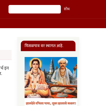
शोध
शोध
मिसळपाव वर स्वागत आहे.
र्च इन
ा.