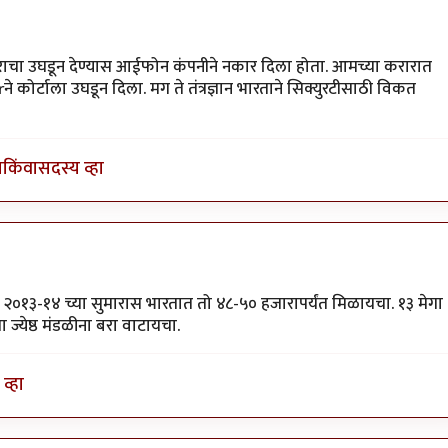
न होता
by
श्रीरंग_जोशी
ाराचा उघडून देण्यास आईफोन कंपनीने नकार दिला होता. आमच्या करारात
कोर्टाला उघडून दिला. मग ते तंत्रज्ञान भारताने सिक्युरटीसाठी विकत
ा
किंवा
सदस्य व्हा
ोता. २०१३-१४ च्या सुमारास भारतात तो ४८-५० हजारापर्यंत मिळायचा. १३ मेगा
 ज्येष्ठ मंडळीना बरा वाटायचा.
व्हा