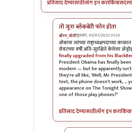
प्रतिसाद देण्यासाठी
लॉग इन करा
किंवा
सदस्य 
तो जुना ब्लॅकबेरी फोन होता
बुधवार, 05/01/2022 01:32
श्रीरंग_जोशी
In reply to
UsA मध्ये वाईट हाऊस हाच 
ओबामा त्यांच्या राष्ट्राध्यक्षपदाच्या काळ
शेवटच्या वर्षी अति-सुरक्षिते केलेला अ‍ॅ
finally upgraded from his BlackBe
President Obama has finally been
modern — but he apparently isn't t
they're all like, 'Well, Mr. Presiden
text, the phone doesn't work, ... 
appearance on The Tonight Show thi
one of those play phones?"
प्रतिसाद देण्यासाठी
लॉग इन करा
किंवा