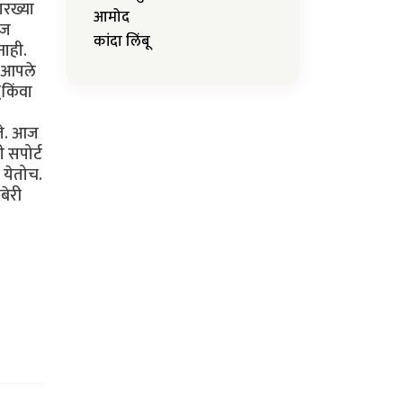
ारख्या
आमोद
रज
कांदा लिंबू
नाही.
त आपले
(किंवा
ते. आज
 सपोर्ट
 येतोच.
बेरी