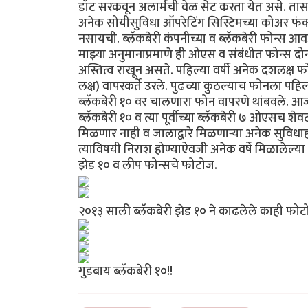
डॉट सरकवून अलार्मची वेळ सेट करता येत असे. तास व 
अनेक सोयीसुविधा ऑपरेटिंग सिस्टिमच्या कोअर फंक्शनॅ
नसायची. ब्लॅकबेरी कंपनीच्या व ब्लॅकबेरी फोन्स आव
माझ्या अनुमानाप्रमाणे ही ओएस व संबंधीत फोन्स 
अस्तित्व राखून असते. पहिल्या वर्षी अनेक दशलक्ष
लक्ष) वापरकर्ते उरले. पुढच्या कुठल्याच फोनला पहिल्
ब्लॅकबेरी १० वर चालणारा फोन वापरणे थांबवले. 
ब्लॅकबेरी १० व त्या पूर्वीच्या ब्लॅकबेरी ७ ओएसच श
मिळणार नाही व जालाद्वारे मिळणार्‍या अनेक सुविधा
त्याविषयी निराश होण्याऐवजी अनेक वर्षे मिळालेल्या 
झेड १० व लीप फोन्सचे फोटोज.
२०१३ साली ब्लॅकबेरी झेड १० ने काढलेले काही फो
गुडबाय ब्लॅकबेरी १०!!