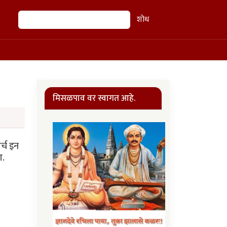
शोध
शोध
मिसळपाव वर स्वागत आहे.
र्च इन
ा.