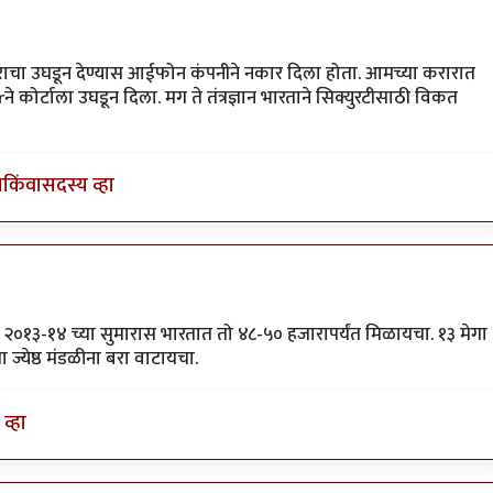
न होता
by
श्रीरंग_जोशी
ाराचा उघडून देण्यास आईफोन कंपनीने नकार दिला होता. आमच्या करारात
कोर्टाला उघडून दिला. मग ते तंत्रज्ञान भारताने सिक्युरटीसाठी विकत
ा
किंवा
सदस्य व्हा
ोता. २०१३-१४ च्या सुमारास भारतात तो ४८-५० हजारापर्यंत मिळायचा. १३ मेगा
 ज्येष्ठ मंडळीना बरा वाटायचा.
व्हा