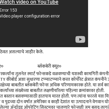
ठेवत असल्याचे जाहीर केले.
ी झेड१० ब्लॅकबेरी क्यू१०
्त्यांना तुलनेत स्मार्ट फोन्सकडे वळवण्याची यशस्वी कामगिरी कंपनी
्ड अशा सुधारणा टप्प्याटप्प्याने करत कॉर्पोरेट क्षेत्रात कंपनीने उ
ुरक्षेच्या बाबतीत ब्लॅकबेरी फोन्स अधिक परिणामकारक होते. या सर्व 
्यांच्या संख्येच्या बाबतीत लक्षणीयरित्या पहिल्या क्रमांकावर होती.
 बाजारात बस्तान बसवण्यासाठी हातपाय मारत होती. पण त्यांना फारसे यश 
पुढच्या दोन वर्षात अमेरिका व काही देशांत या उत्पादनाने वेगवान घ
या अ‍ॅन्ड्रॉइड ऑपरेटिंग सिस्टमवर चालणारे फोन्सही जम बसवू लागले