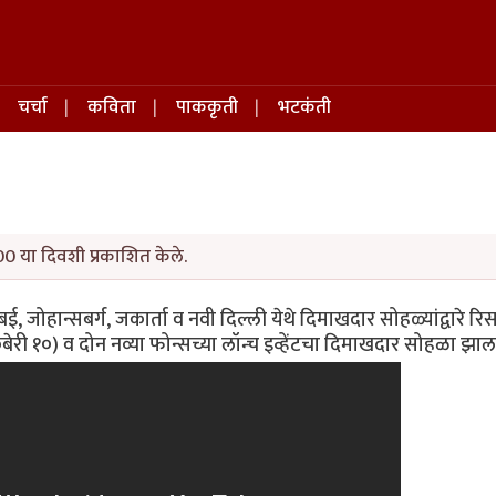
चर्चा
कविता
पाककृती
भटकंती
0 या दिवशी प्रकाशित केले.
ुबई, जोहान्सबर्ग, जकार्ता व नवी दिल्ली येथे दिमाखदार सोहळ्यांद्वारे रिस
बेरी १०) व दोन नव्या फोन्सच्या लॉन्च इव्हेंटचा दिमाखदार सोहळा झाल