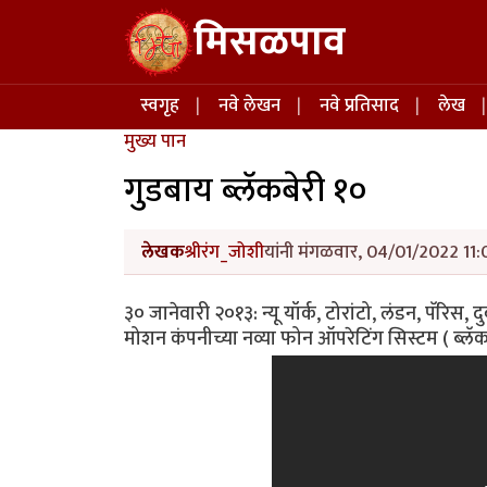
Skip to main content
मिसळपाव
Main navigation
स्वगृह
नवे लेखन
नवे प्रतिसाद
लेख
मुख्य पान
गुडबाय ब्लॅकबेरी १०
लेखक
श्रीरंग_जोशी
यांनी मंगळवार, 04/01/2022 11:0
३० जानेवारी २०१३: न्यू यॉर्क, टोरांटो, लंडन, पॅरिस, द
मोशन कंपनीच्या नव्या फोन ऑपरेटिंग सिस्टम ( ब्लॅक