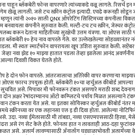
ा पाहून ब्लॅकबेरी फोन्स वापरणारे त्यांच्याकडे वळू लागले. रिसर्च इन
खेळू लागली. जसे टच स्क्रीन कंट्रोल इत्यादी. एवढे करूनही सोडून जा
य म्हणून त्यांनी २०१० साली QNX ऑपरेटिंग सिस्टिमच्या कंपनीला विकत
बनवायला कंपनीने सुरुवात केली. मल्टी-टच टच स्क्रीन, जेस्चर कंट्रोल
पलब्ध करून देताना माहितीच्या सुरक्षेची उत्तम यंत्रणा. या ओएस साठी 
्षात ब्लॅकबेरी १० हेच नाव वापरले गेले. वर उल्लेखलेल्या सोहळ्यानंतर न
जाडला. मी स्वतः स्मार्टफोन वापरायला खूप उशिरा सुरुवात केली. सप्टेंब
०. जेव्हा नवा झेड १० माझ्या हातात पडला तेव्हा झालेला आनंद अवर्णनीय
त आल्या दिवशी विकत घेतले होते.
ी लीप हे दोन फोन वापरले. आंतरजालाचा अतिरेकी वापर करणार्‍या माझ्या
 ओएस फारच उपयुक्त होती. ब्लॅकबेरी १०चा व्हर्चुअल कीबोर्ड आपल्या
याय सुचवित असे. मिपावर मी फोनवरून टंकत असणारे मराठी शब्द देवनाग
न अक्षर रेषांदरम्यानच ऑटो कम्प्लिटचे पर्याय मिळत असल्याने टंक
ान टंकन करता येत असे. या इतका सोयिस्कर व्हर्चुअल कीबोर्ड नंतर 
धे स्क्रीनच्या वर एक लहानसा एल इ डी दिवा होता. आलेल्या नोटिफ
से. उदा. नव्या ईमेलासाठी मी तांबडा, नव्या एसएमएससाठी हिरवा, मेसे
पांढरा असे रंग सेट केले होते. फोनला हात न लावताही आठ-दहा फुटांवर
 कळत असे. अलार्म लावण्यासाठी अ‍ॅनालॉग घड्याळाभोवती अलार्मच्या व