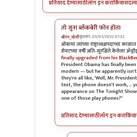
प्रतिसाद देण्यासाठी
लॉग इन करा
किंवा
सदस्य 
तो जुना ब्लॅकबेरी फोन होता
बुधवार, 05/01/2022 01:32
श्रीरंग_जोशी
In reply to
UsA मध्ये वाईट हाऊस हाच 
ओबामा त्यांच्या राष्ट्राध्यक्षपदाच्या काळ
शेवटच्या वर्षी अति-सुरक्षिते केलेला अ‍ॅ
finally upgraded from his BlackBe
President Obama has finally been
modern — but he apparently isn't t
they're all like, 'Well, Mr. Presiden
text, the phone doesn't work, ... 
appearance on The Tonight Show thi
one of those play phones?"
प्रतिसाद देण्यासाठी
लॉग इन करा
किंवा