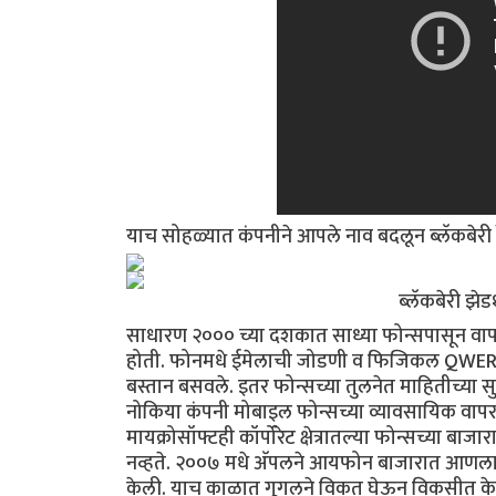
याच सोहळ्यात कंपनीने आपले नाव बदलून ब्लॅकबेरी 
ब्लॅकबेर
साधारण २००० च्या दशकात साध्या फोन्सपासून वापरकर
होती. फोनमधे ईमेलाची जोडणी व फिजिकल QWERTY कीबोर
बस्तान बसवले. इतर फोन्सच्या तुलनेत माहितीच्या स
नोकिया कंपनी मोबाइल फोन्सच्या व्यावसायिक वापरकर्त
मायक्रोसॉफ्टही कॉर्पोरेट क्षेत्रातल्या फोन्सच्या
नव्हते. २००७ मधे अ‍ॅपलने आयफोन बाजारात आणला व 
केली. याच काळात गूगलने विकत घेऊन विकसीत केलेल्