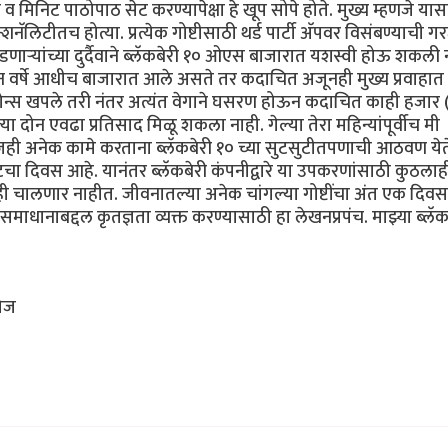
मिनिट पाठोपाठ सेट करण्यापेक्षा हे खूप सोपे होते. मुख्य म्हणजे यास
लिटीतच होत्या. प्रत्येक गोष्टीसाठी थर्ड पार्टी अ‍ॅपवर विसंबण्याची ग
डणार्‍यांच्या दुर्दैवाने ब्लॅकबेरी १० ओएस बाजारात यशस्वी होऊ शकली 
दोन वर्षे आधीच बाजारात आले असते तर कदाचित अजूनही मुख्य प्रवाहा
 फोन्स खपले तरी नंतर अत्यंत वेगाने घसरण होऊन कदाचित काही हजार 
या दोन एवढा प्रतिसाद मिळू शकला नाही. गेल्या तेरा महिन्यांपूर्वीच मी
आजही अनेक कामे करताना ब्लॅकबेरी १० च्या सुटसुटीतपणाची आठवण ये
ेवटचा दिवस आहे. यानंतर ब्लॅकबेरी कंपनीद्वारे या उपकरणांसाठी कुठलाही
ही चालणार नाहीत. जीवनातल्या अनेक चांगल्या गोष्टींचा अंत एक दिवस
समाधानाबद्दल कृतज्ञता व्यक्त करण्यासाठी हा लेखनप्रपंच. माझ्या ब्लॅक
टोज