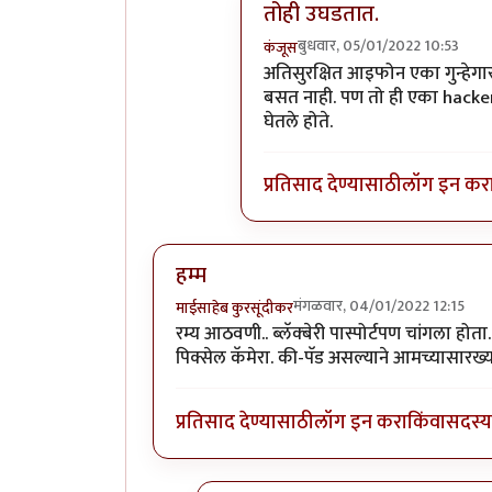
तोही उघडतात.
बुधवार, 05/01/2022 10:53
कंजूस
In reply to
तो जुना ब्लॅकबेरी फो
अतिसुरक्षित आइफोन एका गुन्हेग
बसत नाही. पण तो ही एका hackerने 
घेतले होते.
प्रतिसाद देण्यासाठी
लॉग इन कर
हम्म
मंगळवार, 04/01/2022 12:15
माईसाहेब कुरसूंदीकर
रम्य आठवणी.. ब्लॅक्बेरी पास्पोर्टपण चांगला ह
पिक्सेल कॅमेरा. की-पॅड असल्याने आमच्यासारख्या
प्रतिसाद देण्यासाठी
लॉग इन करा
किंवा
सदस्य 