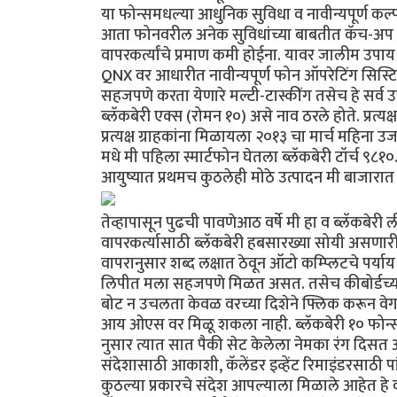
या फोन्समधल्या आधुनिक सुविधा व नावीन्यपूर्ण कल्पन
आता फोनवरील अनेक सुविधांच्या बाबतीत कॅच-अप गेम 
वापरकर्त्यांचे प्रमाण कमी होईना. यावर जालीम उपा
QNX वर आधारीत नावीन्यपूर्ण फोन ऑपरेटिंग सिस्टिम 
सहजपणे करता येणारे मल्टी-टास्कींग तसेच हे सर्व उ
ब्लॅकबेरी एक्स (रोमन १०) असे नाव ठरले होते. प्रत्यक
प्रत्यक्ष ग्राहकांना मिळायला २०१३ चा मार्च महिना उ
मधे मी पहिला स्मार्टफोन घेतला ब्लॅकबेरी टॉर्च ९८१
आयुष्यात प्रथमच कुठलेही मोठे उत्पादन मी बाजारा
तेव्हापासून पुढची पावणेआठ वर्षे मी हा व ब्लॅकबेर
वापरकर्त्यासाठी ब्लॅकबेरी हबसारख्या सोयी असणारी
वापरानुसार शब्द लक्षात ठेवून ऑटो कम्प्लिटचे पर्
लिपीत मला सहजपणे मिळत असत. तसेच कीबोर्डच्या दो
बोट न उचलता केवळ वरच्या दिशेने फ्लिक करून वेगव
आय ओएस वर मिळू शकला नाही. ब्लॅकबेरी १० फोन्सम
नुसार त्यात सात पैकी सेट केलेला नेमका रंग दिसत अ
संदेशासाठी आकाशी, कॅलेंडर इव्हेंट रिमाइंडरसाठी 
कुठल्या प्रकारचे संदेश आपल्याला मिळाले आहेत हे