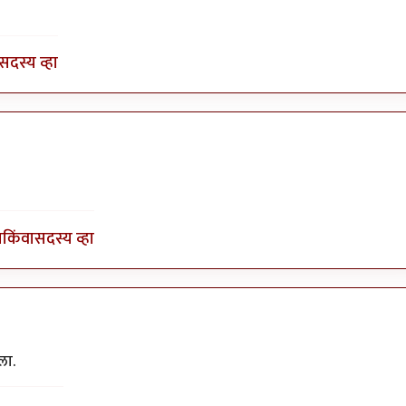
y
गवि
सदस्य व्हा
ी
ा
किंवा
सदस्य व्हा
ला.