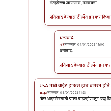
In reply to
गेले ते दिवस. राहिल्या त्या
b
अंतहप्रेरणा जाणणारा, मनकवडा
प्रतिसाद देण्यासाठी
लॉग इन करा
किंवा
धन्यवाद.
मंगळवार, 04/01/2022 15:00
गवि
In reply to
Intuitive
by
सर टोब
धन्यवाद.
प्रतिसाद देण्यासाठी
लॉग इन कर
UsA मध्ये वाईट हाऊस हाच वापरत होते.
मंगळवार, 04/01/2022 11:23
कंजूस
नंतर आइफोनसाठी याला वाइटहौसातून डच्चू दि