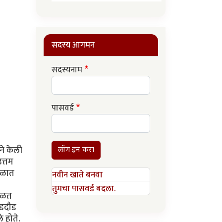
सदस्य आगमन
सदस्यनाम
पासवर्ड
ने केली
लॉग इन करा
त्तम
काळात
नवीन खाते बनवा
तुमचा पासवर्ड बदला.
मिळत
ोडदौड
 होते.