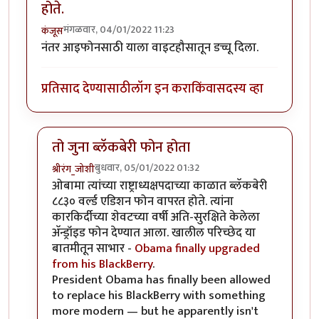
होते.
मंगळवार, 04/01/2022 11:23
कंजूस
नंतर आइफोनसाठी याला वाइटहौसातून डच्चू दिला.
प्रतिसाद देण्यासाठी
लॉग इन करा
किंवा
सदस्य व्हा
तो जुना ब्लॅकबेरी फोन होता
बुधवार, 05/01/2022 01:32
श्रीरंग_जोशी
In reply to
UsA मध्ये वाईट हाऊस हाच वापरत होते.
by
कंज
ओबामा त्यांच्या राष्ट्राध्यक्षपदाच्या काळात ब्लॅकबेरी
८८३० वर्ल्ड एडिशन फोन वापरत होते. त्यांना
कारकिर्दीच्या शेवटच्या वर्षी अति-सुरक्षिते केलेला
अ‍ॅन्ड्रॉइड फोन देण्यात आला. खालील परिच्छेद या
बातमीतून साभार -
Obama finally upgraded
from his BlackBerry
.
President Obama has finally been allowed
to replace his BlackBerry with something
more modern — but he apparently isn't