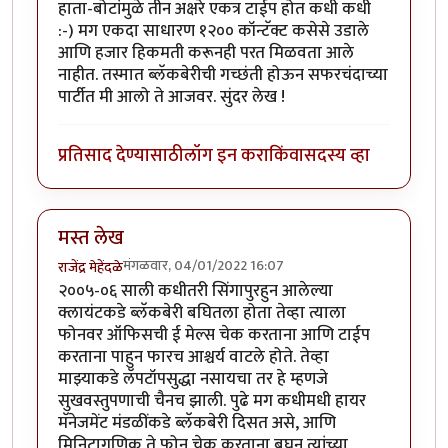
हाता-बोटांमुळे तीन अक्षरे एकत्र टाईप होत कधी कधी
:-) मग एकदा साधारण १२०० कॉन्टॅक्ट कसेसे उडाले
आणि हजार हिकमती करूनही परत मिळवता आले
नाहीत. तस्मात ब्लॅकबेरीची गच्छंती होऊन सफरचंदाच्या
पार्टीत मी आलो ते आजवर. सुंदर लेख !
प्रतिसाद देण्यासाठी
लॉग इन करा
किंवा
सदस्य व्हा
मस्त लेख
मंगळवार, 04/01/2022 16:07
राजेंद्र मेहेंदळे
२००५-०६ साली कधीतरी सिंगापुरहुन आलेल्या
क्लायंटकडे ब्लॅकबेरी बघितला होता तेव्हा त्याला
फोनवर ऑफिसची ई मेल्स चेक करताना आणि टाईप
करताना पाहुन फारच आश्चर्य वाटले होते. तेव्हा
माझ्याकडे लॅपटॉपसुद्धा नसायचा तर हे म्हणजे
सुखवस्तुपणाची चैनच झाली. पुढे मग कधीमधी हायर
मॅनेजमेंट मंडळींकडे ब्लॅकबेरी दिसत असे, आणि
मिनिटागणिक ते फोन चेक करताना बघुन त्यांच्या