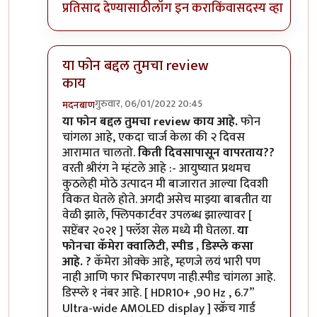
प्रतिसाद देण्यासाठी
लॉग इन करा
किंवा
सदस्य व्हा
या फोन बद्दल तुमचा review
काय
गुरुवार, 06/01/2022 20:45
मदनबाण
In reply to
मोटो एज 20
by
बापूसाहेब
या फोन बद्दल तुमचा review काय आहे.
फोन
चांगला आहे, एकदा चार्ज केला की २ दिवस
आरामात चालतो.
किती दिवसापासून वापरताय??
वरती श्रीरंग ने म्हंटले आहे :- आयुष्यात प्रथमच
कुठलेही मोठे उत्पादन मी बाजारात आल्या दिवशी
विकत घेतले होते. अगदी असेच माझ्या बाबतीत या
वेळी झाले, फ्लिपकार्टवर उपलब्ध झाल्यावर [
सप्टेंबर २०२१ ] फ्लॅश सेल मध्ये मी घेतला.
या
फोनचा कॅमेरा क्वालिटी, स्पीड , डिस्प्ले कसा
आहे. ?
कॅमेरा ओक्के आहे, म्हणजे लयं भारी पण
नाही आणि फार भिकारपण नाही.स्पीड चांगला आहे.
डिस्प्ले १ नंबर आहे. [ HDR10+ ,90 Hz , 6.7”
Ultra-wide AMOLED display ] स्क्रॅच गार्ड