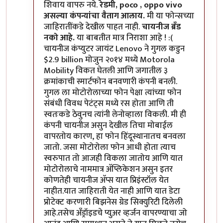
शिवाय वापरु नये.
रेडमी, poco , oppo vivo
असल्या कंपन्यांचा वैताग आलाय.
मी या फोन्सच्या
जाहिरातींकडे देखील पाहत नाही.
चायनीज ब्रँड
नको आहे.
या बाबतीत मात्र निराशा आहे ! :(
चायनीज कंप्युटर जायंट Lenovo ने गुगल कडुन
$2.9 billion मोजुन २०१४ मध्ये Motorola
Mobility विकत घेतली आणि जगातील ३
क्रमांकाची स्मार्टफोन बनवणारी कंपनी बनली.
गुगल ला मोटोरोलाच्या फोन पेक्षा त्यांच्या फोन
संबंधी विवध पेटंट्स मध्ये रस होता आणि ती
स्वतःकडे ठेवुनच त्यांनी लेनोव्हाला विकली. मी ही
कंपनी चायनीज असुन देखील तिचा मोबाईल
वापरतोय कारण, हा फोन हिंदूस्थानातच बनवला
जातो. जसा मोटोरोला फोन आधी होता त्याच
स्वरुपात तो आजही विकला जातोय आणि यात
मोटोरोलाचे नाममात्र अ‍ॅप्लिकेशन असुन इतर
कोणतेही चायनीज अ‍ॅप्स यात प्रिइंस्टॉल येत
नाहीत.यात जाहिराती येत नाही आणि यात डेटा
प्रोटेक्ट करणारी बिझनेस ग्रेड सिक्युरिटी दिलेली
आहे.तसेच अँड्रॉइडचे प्युअर व्हर्जन वापरण्याचा जो