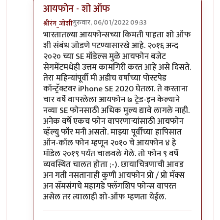
आयफोन - शो ऑफ
गुरुवार, 06/01/2022 09:33
श्रीरंग_जोशी
In reply to
मोटो एज 20
by
बापूसाहेब
भारतातल्या आयफोन्सच्या किमती पाहता शो ऑफ
शी संबंध जोडणे पटण्यासारखे आहे. २०१६ अन्द
२०२० च्या SE मॉडेल्स मुळे आयफोन बजेट
सेगमेंटमधेही उत्तम कामगिरी करत आहे असे दिसते.
तेरा महिन्यांपूर्वी मी अडीच वर्षांच्या पोस्टपेड
कॉन्ट्रॅक्टवर iPhone SE 2020 घेतला. ते करताना
चार वर्षे वापरलेला आयफोन ७ ट्रेड-इन केल्याने
नव्या SE फोनसाठी अधिक मुल्य द्यावे लागले नाही.
अनेक वर्षे एकच फोन वापरणार्‍यांसाठी आयफोन
व्हॅल्यु फॉर मनी असतो. माझ्या पूर्वीच्या हापिसात
ऑन-कॉल फोन म्हणून २०१० चे आयफोन ४ हे
मॉडेल २०१९ पर्यंत चालवले गेले. तो फोन ९ वर्षे
व्यवस्थित चालत होता ;-). छायाचित्रणाची आवड
अन गती नसतानाही कुणी आयफोन प्रो / प्रो मॅक्स
अन सॅमसंगचे महागडे फ्लॅगशिप फोन्स वापरत
असेल तर त्यालाही शो-ऑफ म्हणता येईल.