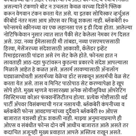
असल्याने टंकणारे बोट न उचलता केवळ वरच्या दिशेने फ्लिक
करून वेगवान टंकन करता येत असे. या इतका सोयिस्कर व्हर्चुअल
कीबोर्ड नंतर मला आय ओएस वर मिळू शकला नाही. ब्लॅकबेरी १०
फोन्समधे स्क्रीनच्या वर एक लहानसा एल इ डी दिवा होता. आलेल्या
नोटिफिकेशन नुसार त्यात सात पैकी सेट केलेला नेमका रंग दिसत
असे. उदा. नव्या ईमेलासाठी मी तांबडा, नव्या एसएमएससाठी
हिरवा, मेसेंजरच्या संदेशासाठी आकाशी, कॅलेंडर इव्हेंट
रिमाइंडरसाठी पांढरा असे रंग सेट केले होते. फोनला हात न
लावताही आठ-दहा फुटांवरून कुठल्या प्रकारचे संदेश आपल्याला
मिळाले आहेत हे कळत असे. अलार्म लावण्यासाठी अ‍ॅनालॉग
घड्याळाभोवती अलार्मच्या वेळेचा डॉट सरकवून अलार्मची वेळ सेट
करता येत असे. तास व मिनिट पाठोपाठ सेट करण्यापेक्षा हे खूप
सोपे होते. मुख्य म्हणजे यासारख्या अनेक सोयीसुविधा ऑपरेटिंग
सिस्टिमच्या कोअर फंक्शनॅलिटीतच होत्या. प्रत्येक गोष्टीसाठी थर्ड
पार्टी अ‍ॅपवर विसंबण्याची गरज नसायची. ब्लॅकबेरी कंपनीच्या व
ब्लॅकबेरी फोन्स आवडणार्‍यांच्या दुर्दैवाने ब्लॅकबेरी १० ओएस
बाजारात यशस्वी होऊ शकली नाही. माझ्या अनुमानाप्रमाणे ही
ओएस व संबंधीत फोन्स दोन वर्षे आधीच बाजारात आले असते तर
कदाचित अजूनही मुख्य प्रवाहात आपले अस्तित्व राखून असते.