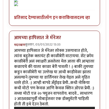
प्रतिसाद देण्यासाठी
लॉग इन करा
किंवा
सदस्य व्हा
आमच्या हापिसात जे मॅनेजर
बुधवार, 05/01/2022 13:33
मदनबाण
आमच्या हापिसात जे मॅनेजर लोक्स उसगावात होते,
त्यांना बहुतेक क्लायंट ही काळीबेरी वाटायचा. सेंट फ्रॉम
काळीबेरी असं स्वाक्षरी असलेला मेल आला की आम्हाला
कळायचे की याला काळा बेरी पावली ! :) बाकी तुमच्या
कडुन काळीबेरी चा उल्लेख या आधी काहीवेळा झाला
असल्याने तुमच्या या डार्लिगवर लेख येइल असे गृहित
धरले होते. :) आम्ही बापडे अँड्रॉइड प्रेमी...कधी नोकिया
कधी मोटो पण केवळ आणि केवळ क्लिन ओएस प्रेमी. :)
सध्या मोटो एज २० फ्युजन वापरतोय. बादवे... साधारण
२ आठवड्यापूर्वी मोबाईलवर एक डॉक्युमेंटरी पाहिली
होती ती इथे देउन ठेवतो.