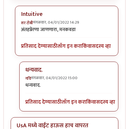
Intuitive
मंगळवार, 04/01/2022 14:29
सर टोबी
In reply to
गेले ते दिवस. राहिल्या त्या
by
गवि
अंतहप्रेरणा जाणणारा, मनकवडा
प्रतिसाद देण्यासाठी
लॉग इन करा
किंवा
सदस्य व्हा
धन्यवाद.
मंगळवार, 04/01/2022 15:00
गवि
In reply to
Intuitive
by
सर टोबी
धन्यवाद.
प्रतिसाद देण्यासाठी
लॉग इन करा
किंवा
सदस्य व्हा
UsA मध्ये वाईट हाऊस हाच वापरत