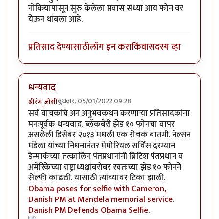
नोकियापासून सुरु केलेला प्रवास सध्या आय फोन वर
येऊन थांबला आहे.
प्रतिसाद देण्यासाठी
लॉग इन करा
किंवा
सदस्य व्हा
धन्यवाद
बुधवार, 05/01/2022 09:28
श्रीरंग_जोशी
सर्व वाचकांचे अन अनुभवकथन करणार्‍या प्रतिसादकांना
मनःपूर्वक धन्यवाद. ब्लॅकबेरी झेड १० फोनचा वापर
असलेली डिसेंबर २०१३ मधली एक रोचक बातमी. नेल्सन
मंडेला यांच्या निधनानंतर मेमोरियल सर्विस दरम्यान
डेन्मार्कच्या तत्कालिन पंतप्रधानांनी ब्रिटिश पंतप्रधान व
अमेरिकेच्या राष्ट्राध्यक्षांबरोबर स्वतःच्या झेड १० फोनने
सेल्फी काढली. यासाठी त्यांच्यावर टिका झाली.
Obama poses for selfie with Cameron,
Danish PM at Mandela memorial service
.
Danish PM Defends Obama Selfie
.