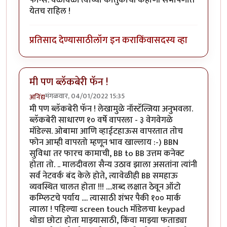
येतच राहिल !
प्रतिसाद देण्यासाठी
लॉग इन करा
किंवा
सदस्य व्हा
मी पण ब्लॅकबेरी फॅन !
मंगळवार, 04/01/2022 15:35
अनिंद्य
मी पण ब्लॅकबेरी फॅन ! लेखामुळे नॉस्टॅल्जिया अनुभवला.
ब्लॅकबेरी साधारण १० वर्षे वापरला - ३ वेगवेगळे
मॉडेल्स. ओबामा आणि व्हाईटहाऊस वापरतात तोच
फोन आम्ही वापरतो म्हणून भाव खाल्लाय :-) BBN
सुविधा तर फारच कामाची, BB to BB उत्तम कनेक्ट
होता तो. .. मालदीवला सैन्य उठाव झाला असतांना त्यांनी
सर्व नेटवर्क बंद केले होते, त्यावेळीही BB समहाऊ
व्यवस्थित चालत होता !!! ....शब्द लक्षात ठेवून ऑटो
कम्प्लिटचे पर्याय .... त्यासाठी शंभर पैकी १०० मार्क
त्याला ! पहिल्या screen touch मॉडेलचा keypad
थोडा छोटा होता माझ्यासाठी, किंवा माझ्या फताड्या