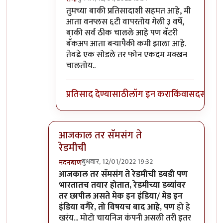
In reply to
माझ्याकडे वन प्लस फाईव्ह टी
by
सुबो
तुमच्या बाकी प्रतिसादाशी सहमत आहे, मी
आता वनप्लस ६टी वापरतोय गेली ३ वर्षे,
बा़की सर्व ठीक चालले आहे पण बॅटरी
बॅकअप आता बर्‍यापैकी कमी झाला आहे.
तेवढे एक सोडले तर फोन एकदम मक्खन
चालतोय..
प्रतिसाद देण्यासाठी
लॉग इन करा
किंवा
सदस्य व्हा
आजकाल तर सॅमसंग ते
रेडमीची
बुधवार, 12/01/2022 19:32
मदनबाण
In reply to
असंच काही नाही
by
जेम्स वांड
आजकाल तर सॅमसंग ते रेडमीची डबडी पण
भारतातच तयार होतात, रेडमीच्या डब्यांवर
तर छापील असते मेक इन इंडिया/ मेड इन
इंडिया वगैरे, तो विषयच बाद आहे, पण
हो हे
खरंय... मोटो चायनिज कंपनी असली तरी इतर