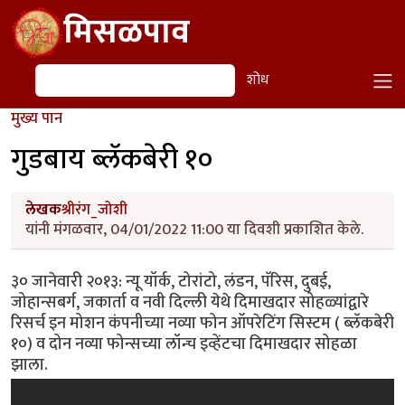
Skip to main content
मिसळपाव
शोध
शोध
मुख्य पान
गुडबाय ब्लॅकबेरी १०
लेखक
श्रीरंग_जोशी
यांनी मंगळवार, 04/01/2022 11:00 या दिवशी प्रकाशित केले.
३० जानेवारी २०१३: न्यू यॉर्क, टोरांटो, लंडन, पॅरिस, दुबई,
जोहान्सबर्ग, जकार्ता व नवी दिल्ली येथे दिमाखदार सोहळ्यांद्वारे
रिसर्च इन मोशन कंपनीच्या नव्या फोन ऑपरेटिंग सिस्टम ( ब्लॅकबेरी
१०) व दोन नव्या फोन्सच्या लॉन्च इव्हेंटचा दिमाखदार सोहळा
झाला.