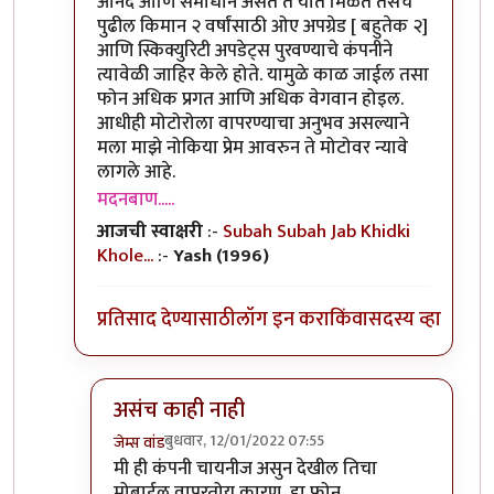
आनंद आणि समाधान असते ते यात मिळते तसेच
पुढील किमान २ वर्षांसाठी ओए अपग्रेड [ बहुतेक २]
आणि स्किक्युरिटी अपडेट्स पुरवण्याचे कंपनीने
त्यावेळी जाहिर केले होते. यामुळे काळ जाईल तसा
फोन अधिक प्रगत आणि अधिक वेगवान होइल.
आधीही मोटोरोला वापरण्याचा अनुभव असल्याने
मला माझे नोकिया प्रेम आवरुन ते मोटोवर न्यावे
लागले आहे.
मदनबाण.....
आजची स्वाक्षरी
:-
Subah Subah Jab Khidki
Khole...
:-
Yash (1996)
प्रतिसाद देण्यासाठी
लॉग इन करा
किंवा
सदस्य व्हा
असंच काही नाही
बुधवार, 12/01/2022 07:55
जेम्स वांड
In reply to
या फोन बद्दल तुमचा review काय
by
मदन
मी ही कंपनी चायनीज असुन देखील तिचा
मोबाईल वापरतोय कारण, हा फोन