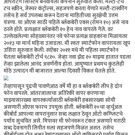
ऑपरेटिंग सिस्टिम बनवायला कंपनीने सुरुवात केली. मल्टी-टच
टच स्क्रीन, जेस्चर कंट्रोल्स, सहजपणे करता येणारे मल्टी-टास्कींग
तसेच हे सर्व उपलब्ध करून देताना माहितीच्या सुरक्षेची उत्तम
यंत्रणा. या ओएस साठी पहिले ब्लॅकबेरी एक्स (रोमन १०) असे नाव
ठरले होते. प्रत्यक्षात ब्लॅकबेरी १० हेच नाव वापरले गेले. वर
उल्लेखलेल्या सोहळ्यानंतर नवे फोन्स प्रत्यक्ष ग्राहकांना मिळायला
२०१३ चा मार्च महिना उजाडला. मी स्वतः स्मार्टफोन वापरायला खूप
उशिरा सुरुवात केली. सप्टेंबर २०११ मधे मी पहिला स्मार्टफोन
घेतला ब्लॅकबेरी टॉर्च ९८१०. जेव्हा नवा झेड १० माझ्या हातात पडला
तेव्हा झालेला आनंद अवर्णनीय होता. आयुष्यात प्रथमच कुठलेही
मोठे उत्पादन मी बाजारात आल्या दिवशी विकत घेतले होते.
तेव्हापासून पुढची पावणेआठ वर्षे मी हा व ब्लॅकबेरी लीप हे दोन
फोन वापरले. आंतरजालाचा अतिरेकी वापर करणार्‍या
माझ्यासारख्या वापरकर्त्यासाठी ब्लॅकबेरी हबसारख्या सोयी
असणारी ओएस फारच उपयुक्त होती. ब्लॅकबेरी १०चा व्हर्चुअल
कीबोर्ड आपल्या वापरानुसार शब्द लक्षात ठेवून ऑटो कम्प्लिटचे
पर्याय सुचवित असे. मिपावर मी फोनवरून टंकत असणारे मराठी
शब्द देवनागरी लिपीत मला सहजपणे मिळत असत. तसेच
कीबोर्डच्या दोन अक्षर रेषांदरम्यानच ऑटो कम्प्लिटचे पर्याय मिळत