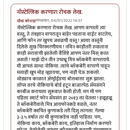
नॉस्टेल्जिक करणारा रोचक लेख.
मंगळवार, 04/01/2022 14:57
चौथा कोनाडा
नॉस्टेल्जिक करणारा रोचक लेख. आपण वापरतो त्या
वस्तू, ते तंत्रज्ञान वापरातून बाहेर पडताना वाईट वाटतेच,
आणि फोन तर खुपच जवळची वस्तू ! अश्या वस्तूंनी
दिलेले सुख चिरस्मरणीयच ! नविन काहीतरी रुळताना
काही सरावाची झालेली वैशिष्टे आपण नंतर मिस् करत
असतो ! माझे दोन तीन उच्चभ्रू मित्र ब्लॅकबेरी वापरायचे.
मी आपलं साधा नोकिया. त्यांचे ब्लॅकबेरी वापरणे पाहून
मलाही खुप मोह व्ह्यायचा, पण नाही घेऊ शकलो.
थोड्याच काळात अ‍ॅण्ड्रॉईडचा बोलबाला सुरू झाला.
शॉप्स वरचे नोकियाचे बोर्ड हटून बाजारपेठ सॅमसंगने
काबीज करायला सुरूवात केली होती. मग मी पण
पहिला स्मार्ट फोन सॅमसंग हा २०१३ ला घेतला ! हळूहळू
ते ब्लॅकबेरीवाले मित्र आयफोनकडे वळले, नंतर
ब्लॅकबेरी क्वचित कुणाकडे तरी दिसु लागला. गेल्या
३-३.५ वर्षात तर मी कुणाकडेच नाही पाहिला. पण,
नोकिया काय, ब्लॅकबेरी काय, इतिहास निर्माण करणारे
फोन्स. वेळोवेळी त्यांच्या कौतुकाची कहाणी संभाषणात