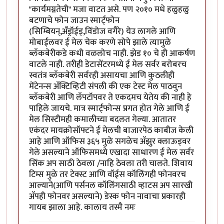
"कार्यमग्नतेची" मजा वाटत असे. पण २०१० मधे हळुहळु
बटणाचे फोन जाउन स्मार्ट्फोन
(सिम्बियन्,अँड्रॉईड्,विंडोज वगैरे) येउ लागले आणि
मोबाईलवर ई मेल चेक करणे सोपे झाले त्यामुळे
ब्लॅकबेरीकडे कधी वळलोच नाही. झेड १० चे ही आकर्षण
वाटले नाही. तरीही डेटासेंटरमध्ये ई मेल सर्वर बरोबरच
स्वतंत्र ब्लॅकबेरी सर्वरही असायचा आणि कुठलीही
मेंटेनन्स अ‍ॅक्टिव्हिटी संपली की एक टेस्ट मेल पाठवुन
ब्लॅकबेरी आणि लॅपटॉपवर ते एकदमच येतेय की नाही हे
पाहिले जायचे. मात्र स्मार्ट्फोन्स प्रगत होत गेले आणि ई
मेल सिस्टीमही कमालीच्या बदलत गेल्या. आतातर
एकंदर मायक्रोसॉफ्टने ई मेलची बाजारपेठ काबीज केली
आहे आणि ऑफिस ३६५ मुळे सगळेच अ‍ॅझुर क्लाऊड्वर
गेले असल्याने ऑफिसमध्ये एखादा साधारण ई मेल सर्वर
सिंक अप साठी ठेवला /नाहि ठेवला तरी चालते. शिवाय
टिम्स मुळे तर टेक्स्ट आणि वॉईस कॉलिंगही फोनवरच
आल्याने(आणि पर्सनल कॉलिंगसाठी व्हाटस अप सारखी
अ‍ॅपही फोनवर असल्याने) डेस्क फोन नावाचा प्रकारही
गायब झाला आहे. कालाय तस्मै नमः