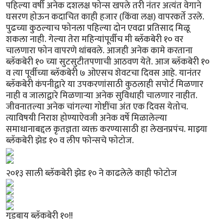
पहिल्या वर्षी अनेक दशलक्ष फोन्स खपले तरी नंतर अत्यंत वेगाने
घसरण होऊन कदाचित काही हजार (किंवा लक्ष) वापरकर्ते उरले.
पुढच्या कुठल्याच फोनला पहिल्या दोन एवढा प्रतिसाद मिळू
शकला नाही. गेल्या तेरा महिन्यांपूर्वीच मी ब्लॅकबेरी १० वर
चालणारा फोन वापरणे थांबवले. आजही अनेक कामे करताना
ब्लॅकबेरी १० च्या सुटसुटीतपणाची आठवण येते. आज ब्लॅकबेरी १०
व त्या पूर्वीच्या ब्लॅकबेरी ७ ओएसच शेवटचा दिवस आहे. यानंतर
ब्लॅकबेरी कंपनीद्वारे या उपकरणांसाठी कुठलाही सपोर्ट मिळणार
नाही व जालाद्वारे मिळणार्‍या अनेक सुविधाही चालणार नाहीत.
जीवनातल्या अनेक चांगल्या गोष्टींचा अंत एक दिवस येतोच.
त्याविषयी निराश होण्याऐवजी अनेक वर्षे मिळालेल्या
समाधानाबद्दल कृतज्ञता व्यक्त करण्यासाठी हा लेखनप्रपंच. माझ्या
ब्लॅकबेरी झेड १० व लीप फोन्सचे फोटोज.
२०१३ साली ब्लॅकबेरी झेड १० ने काढलेले काही फोटोज
गुडबाय ब्लॅकबेरी १०!!