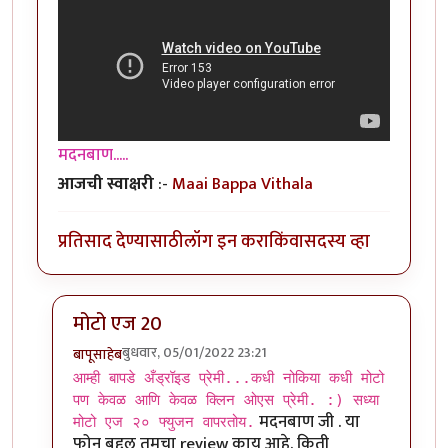
मदनबाण.....
आजची स्वाक्षरी
:-
Maai Bappa Vithala
प्रतिसाद देण्यासाठी
लॉग इन करा
किंवा
सदस्य व्हा
मोटो एज 20
बुधवार, 05/01/2022 23:21
बापूसाहेब
In reply to
आमच्या हापिसात जे मॅनेजर
by
मदनबाण
आम्ही बापडे अँड्रॉइड प्रेमी...कधी नोकिया कधी मोटो
पण केवळ आणि केवळ क्लिन ओएस प्रेमी. :) सध्या
मदनबाण जी . या
मोटो एज २० फ्युजन वापरतोय.
फोन बद्दल तुमचा review काय आहे. किती