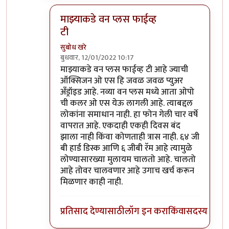
माझ्याकडे वन प्लस फाईव्ह
टी
सुबोध खरे
बुधवार, 12/01/2022 10:17
In reply to
असंच काही नाही
by
जेम्स वांड
माझ्याकडे वन प्लस फाईव्ह टी आहे ज्याची
ऑक्सिजन ओ एस हि जवळ जवळ प्युअर
अँड्रॉइड आहे. नव्या वन प्लस मध्ये आता ओपो
ची कलर ओ एस येऊ लागली आहे. त्याबद्दल
लोकांना समाधान नाही. हा फोन गेली चार वर्षे
वापरात आहे. एकदाही एकही दिवस बंद
झाला नाही किंवा कोणताही त्रास नाही. ६४ जी
बी हार्ड डिस्क आणि ६ जीबी रॅम आहे त्यामुळे
लोण्यासारख्या मुलायम चालतो आहे. चालतो
आहे तोवर चालवणार आहे उगाच खर्च करून
मिळणार काही नाही.
प्रतिसाद देण्यासाठी
लॉग इन करा
किंवा
सदस्य व्हा