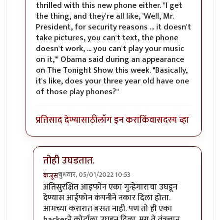
thrilled with this new phone either. "I get
the thing, and they're all like, 'Well, Mr.
President, for security reasons ... it doesn't
take pictures, you can't text, the phone
doesn't work, ... you can't play your music
on it,'" Obama said during an appearance
on The Tonight Show this week. "Basically,
it's like, does your three year old have one
of those play phones?"
प्रतिसाद देण्यासाठी
लॉग इन करा
किंवा
सदस्य व्हा
तोही उघडतात.
बुधवार, 05/01/2022 10:53
कंजूस
In reply to
तो जुना ब्लॅकबेरी फोन होता
by
श्रीरंग_जोशी
अतिसुरक्षित आइफोन एका गुन्हेगाराचा उघडून
देण्यास आईफोन कंपनीने नकार दिला होता.
आमच्या करारात बसत नाही. पण तो ही एका
hackerने कोर्टाला उघडून दिला. मग ते तंत्रज्ञान