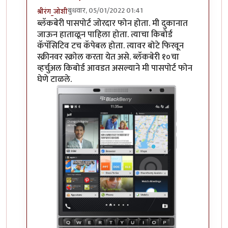
बुधवार, 05/01/2022 01:41
श्रीरंग_जोशी
In reply to
हम्म
by
माईसाहेब कुरसूंदीकर
ब्लॅकबेरी पासपोर्ट जोरदार फोन होता. मी दुकानात
जाऊन हाताळून पाहिला होता. त्याचा किबोर्ड
कॅपॅसिटिव टच कॅपेबल होता. त्यावर बोटे फिरवून
स्क्रीनवर स्क्रोल करता येत असे. ब्लॅकबेरी १०चा
व्हर्चुअल किबोर्ड आवडत असल्याने मी पासपोर्ट फोन
घेणे टाळले.