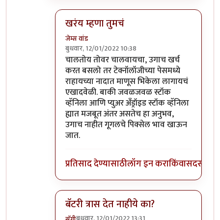
खरंय म्हणा तुमचं
जेम्स वांड
बुधवार, 12/01/2022 10:38
In reply to
माझ्याकडे वन प्लस फाईव्ह टी
by
सुबो
चालतोय तोवर चालवायचा, उगाच खर्च
करत बसलो तर टेक्नॉलॉजीच्या पेसमध्ये
राहायच्या नादात माणूस भिकेला लागायचं
एखादवेळी. बाकी जवळजवळ स्टॉक
व्हॅनिला आणि प्युअर अँड्रॉइड स्टॉक व्हॅनिला
ह्यात मजबूत अंतर असतेच हा अनुभव,
उगाच नाहीत गूगलचे पिक्सेल भाव खाऊन
जात.
प्रतिसाद देण्यासाठी
लॉग इन करा
किंवा
सदस्य व्हा
बॅटरी त्रास देत नाहीये का?
बुधवार, 12/01/2022 13:31
सॅगी