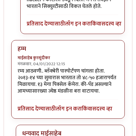
भारताने सिक्युरटीसाठी विकत घेतले होते.
प्रतिसाद देण्यासाठी
लॉग इन करा
किंवा
सदस्य व्हा
हम्म
माईसाहेब कुरसूंदीकर
मंगळवार, 04/01/2022 12:15
रम्य आठवणी.. ब्लॅक्बेरी पास्पोर्टपण चांगला होता.
२०१३-१४ च्या सुमारास भारतात तो ४८-५० हजारापर्यंत
मिळायचा. १३ मेगा पिक्सेल कॅमेरा. की-पॅड असल्याने
आमच्यासारख्या ज्येष्ठ मंडळीना बरा वाटायचा.
प्रतिसाद देण्यासाठी
लॉग इन करा
किंवा
सदस्य व्हा
धन्यवाद माईसाहेब