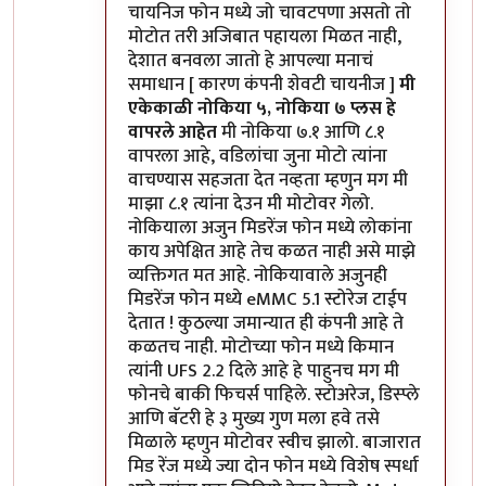
चायनिज फोन मध्ये जो चावटपणा असतो तो
मोटोत तरी अजिबात पहायला मिळत नाही,
देशात बनवला जातो हे आपल्या मनाचं
समाधान [ कारण कंपनी शेवटी चायनीज ]
मी
एकेकाळी नोकिया ५, नोकिया ७ प्लस हे
वापरले आहेत
मी नोकिया ७.१ आणि ८.१
वापरला आहे, वडिलांचा जुना मोटो त्यांना
वाचण्यास सहजता देत नव्हता म्हणुन मग मी
माझा ८.१ त्यांना देउन मी मोटोवर गेलो.
नोकियाला अजुन मिडरेंज फोन मध्ये लोकांना
काय अपेक्षित आहे तेच कळत नाही असे माझे
व्यक्तिगत मत आहे. नोकियावाले अजुनही
मिडरेंज फोन मध्ये eMMC 5.1 स्टोरेज टाईप
देतात ! कुठल्या जमान्यात ही कंपनी आहे ते
कळतच नाही. मोटोच्या फोन मध्ये किमान
त्यांनी UFS 2.2 दिले आहे हे पाहुनच मग मी
फोनचे बाकी फिचर्स पाहिले. स्टोअरेज, डिस्प्ले
आणि बॅटरी हे ३ मुख्य गुण मला हवे तसे
मिळाले म्हणुन मोटोवर स्वीच झालो. बाजारात
मिड रेंज मध्ये ज्या दोन फोन मध्ये विशेष स्पर्धा