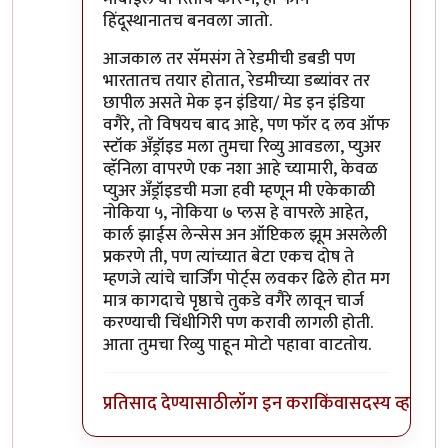
हिंदूस्थानातच बनवला जातो.
आजकाल तर सॅमसंग ते रेडमीची डबडी पण
भारतातच तयार होतात, रेडमीच्या डब्यांवर तर
छापील असते मेक इन इंडिया/ मेड इन इंडिया
वगैरे, तो विषयच बाद आहे, पण फॉर द लव ऑफ
स्टॉक अँड्रॉइड मला तुमचा रिव्यु आवडला, प्युअर
व्हॅनिला वापरणे एक नशा आहे च्यामारी, केवळ
प्युअर अँड्रॉइडची मजा हवी म्हणून मी एकेकाळी
नोकिया ५, नोकिया ७ प्लस हे वापरले आहेत,
कार्ल झाईस लेन्सेस अन ऑप्टिकल झूम असलेली
प्रकरणे ती, पण त्यांच्यात बेटा एकच दोष ते
म्हणजे त्यांचे चार्जिंग पोर्ट्स लवकर ढिले होत मग
मात्र कागदाचे पृष्ठाचे तुकडे वगैरे लावून चार्ज
करण्याची चिंधीगिरी पण करावी लागली होती.
आता तुमचा रिव्यु पाहून मोटो पहावा वाटतोय.
प्रतिसाद देण्यासाठी
लॉग इन करा
किंवा
सदस्य व्हा