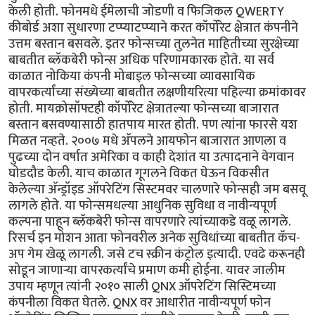
केली होती. फोनमधे ईमेलाची जोडणी व फिजिकल QWERTY
कीबोर्ड अशा सुधारणा टप्प्याटप्प्याने करत कॉर्पोरेट क्षेत्रात कंपनीने
उत्तम बस्तान बसवले. इतर फोन्सच्या तुलनेत माहितीच्या सुरक्षेच्या
बाबतीत ब्लॅकबेरी फोन्स अधिक परिणामकारक होते. या सर्व
काळात नोकिया कंपनी मोबाइल फोन्सच्या व्यावसायिक
वापरकर्त्यांच्या संख्येच्या बाबतीत लक्षणीयरित्या पहिल्या क्रमांकावर
होती. मायक्रोसॉफ्टही कॉर्पोरेट क्षेत्रातल्या फोन्सच्या बाजारात
बस्तान बसवण्यासाठी हातपाय मारत होती. पण त्यांना फारसे यश
मिळत नव्हते. २००७ मधे अ‍ॅपलने आयफोन बाजारात आणला व
पुढच्या दोन वर्षात अमेरिका व काही देशांत या उत्पादनाने वेगवान
घोडदौड केली. याच काळात गूगलने विकत घेऊन विकसीत
केलेल्या अ‍ॅन्ड्रॉइड ऑपरेटिंग सिस्टमवर चालणारे फोन्सही जम बसवू
लागले होते. या फोन्समधल्या आधुनिक सुविधा व नावीन्यपूर्ण
कल्पना पाहून ब्लॅकबेरी फोन्स वापरणारे त्यांच्याकडे वळू लागले.
रिसर्च इन मोशन आता फोनवरील अनेक सुविधांच्या बाबतीत कॅच-
अप गेम खेळू लागली. जसे टच स्क्रीन कंट्रोल इत्यादी. एवढे करूनही
सोडून जाणार्‍या वापरकर्त्यांचे प्रमाण कमी होईना. यावर जालीम
उपाय म्हणून त्यांनी २०१० साली QNX ऑपरेटिंग सिस्टिमच्या
कंपनीला विकत घेतले. QNX वर आधारीत नावीन्यपूर्ण फोन