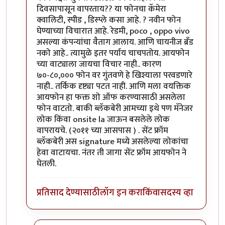
दिवसापासून वापरताय?? या फोनचा कॅमेरा
क्वालिटी, स्पीड , डिस्प्ले कसा आहे. ? नवीन फोन
घेण्याच्या विचारात आहे. रेडमी, poco , oppo vivo
असल्या कंपन्यांचा वैताग आलाय. आणि चायनीज ब्रँड
नको आहे.. त्यामुळे इतर पर्याय चाचपतोय. आयफोन
च्या वाट्याला जायचा विचार नाही.. कारण
७०-८०,००० फोन वर गुंतवणे हे खिश्याला परवडणारे
नाही.. तर्किक दृष्ट्या पटत नाही. आणि मला वयक्तिक
आयफोन हा फक्त शो ऑफ करण्यासाठी असलेला
फोन वाटतो. बाकी ब्लॅकबेरी आमच्या इथे पण मॅनेजर
लोक किंवा onsite la जाऊन बसलेले लोक
वापरायचे. (२०११ च्या आसपास ) . सेंट फ्रॉम
ब्लॅकबेरी अस signature मध्ये असलेल्या लोकांचा
हेवा वाटायचा. नंतर ती जागा सेंट फ्रॉम आयफोन ने
घेतली.
प्रतिसाद देण्यासाठी
लॉग इन करा
किंवा
सदस्य व्हा