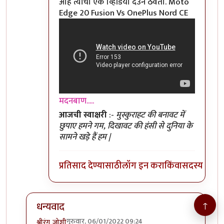
आहे त्यांचा एक व्हिडियो देउन ठेवतो. Moto
Edge 20 Fusion Vs OnePlus Nord CE
मदनबाण.....
आजची स्वाक्षरी
:-
मुस्कुराहट की बनावट में
छुपाए हमने गम, दिखावट की हंसी से दुनिया के
सामने खड़े हैं हम |
प्रतिसाद देण्यासाठी
लॉग इन करा
किंवा
सदस्य व्हा
↑
धन्यवाद
गुरुवार, 06/01/2022 09:24
श्रीरंग_जोशी