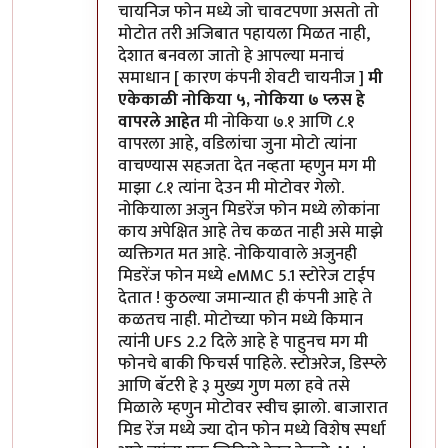
चायनिज फोन मध्ये जो चावटपणा असतो तो
मोटोत तरी अजिबात पहायला मिळत नाही,
देशात बनवला जातो हे आपल्या मनाचं
समाधान [ कारण कंपनी शेवटी चायनीज ]
मी
एकेकाळी नोकिया ५, नोकिया ७ प्लस हे
वापरले आहेत
मी नोकिया ७.१ आणि ८.१
वापरला आहे, वडिलांचा जुना मोटो त्यांना
वाचण्यास सहजता देत नव्हता म्हणुन मग मी
माझा ८.१ त्यांना देउन मी मोटोवर गेलो.
नोकियाला अजुन मिडरेंज फोन मध्ये लोकांना
काय अपेक्षित आहे तेच कळत नाही असे माझे
व्यक्तिगत मत आहे. नोकियावाले अजुनही
मिडरेंज फोन मध्ये eMMC 5.1 स्टोरेज टाईप
देतात ! कुठल्या जमान्यात ही कंपनी आहे ते
कळतच नाही. मोटोच्या फोन मध्ये किमान
त्यांनी UFS 2.2 दिले आहे हे पाहुनच मग मी
फोनचे बाकी फिचर्स पाहिले. स्टोअरेज, डिस्प्ले
आणि बॅटरी हे ३ मुख्य गुण मला हवे तसे
मिळाले म्हणुन मोटोवर स्वीच झालो. बाजारात
मिड रेंज मध्ये ज्या दोन फोन मध्ये विशेष स्पर्धा