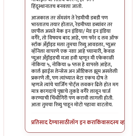
हिंदूस्थानातच बनवला जातो.
आजकाल तर सॅमसंग ते रेडमीची डबडी पण
भारतातच तयार होतात, रेडमीच्या डब्यांवर तर
छापील असते मेक इन इंडिया/ मेड इन इंडिया
वगैरे, तो विषयच बाद आहे, पण फॉर द लव ऑफ
स्टॉक अँड्रॉइड मला तुमचा रिव्यु आवडला, प्युअर
व्हॅनिला वापरणे एक नशा आहे च्यामारी, केवळ
प्युअर अँड्रॉइडची मजा हवी म्हणून मी एकेकाळी
नोकिया ५, नोकिया ७ प्लस हे वापरले आहेत,
कार्ल झाईस लेन्सेस अन ऑप्टिकल झूम असलेली
प्रकरणे ती, पण त्यांच्यात बेटा एकच दोष ते
म्हणजे त्यांचे चार्जिंग पोर्ट्स लवकर ढिले होत मग
मात्र कागदाचे पृष्ठाचे तुकडे वगैरे लावून चार्ज
करण्याची चिंधीगिरी पण करावी लागली होती.
आता तुमचा रिव्यु पाहून मोटो पहावा वाटतोय.
प्रतिसाद देण्यासाठी
लॉग इन करा
किंवा
सदस्य व्हा