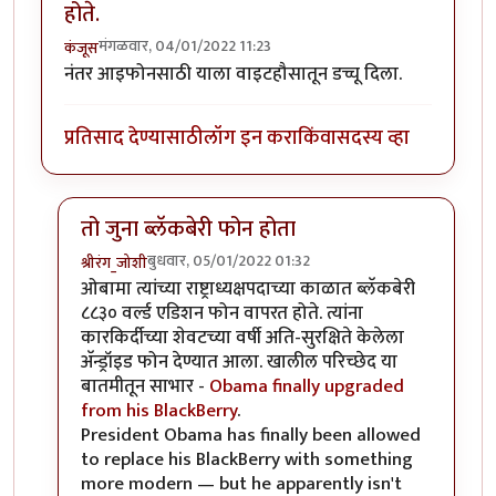
होते.
मंगळवार, 04/01/2022 11:23
कंजूस
नंतर आइफोनसाठी याला वाइटहौसातून डच्चू दिला.
प्रतिसाद देण्यासाठी
लॉग इन करा
किंवा
सदस्य व्हा
तो जुना ब्लॅकबेरी फोन होता
बुधवार, 05/01/2022 01:32
श्रीरंग_जोशी
In reply to
UsA मध्ये वाईट हाऊस हाच वापरत होते.
by
कंज
ओबामा त्यांच्या राष्ट्राध्यक्षपदाच्या काळात ब्लॅकबेरी
८८३० वर्ल्ड एडिशन फोन वापरत होते. त्यांना
कारकिर्दीच्या शेवटच्या वर्षी अति-सुरक्षिते केलेला
अ‍ॅन्ड्रॉइड फोन देण्यात आला. खालील परिच्छेद या
बातमीतून साभार -
Obama finally upgraded
from his BlackBerry
.
President Obama has finally been allowed
to replace his BlackBerry with something
more modern — but he apparently isn't