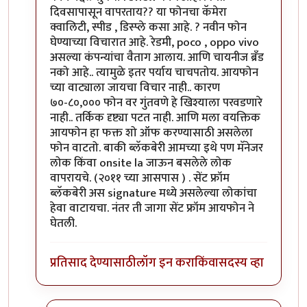
दिवसापासून वापरताय?? या फोनचा कॅमेरा
क्वालिटी, स्पीड , डिस्प्ले कसा आहे. ? नवीन फोन
घेण्याच्या विचारात आहे. रेडमी, poco , oppo vivo
असल्या कंपन्यांचा वैताग आलाय. आणि चायनीज ब्रँड
नको आहे.. त्यामुळे इतर पर्याय चाचपतोय. आयफोन
च्या वाट्याला जायचा विचार नाही.. कारण
७०-८०,००० फोन वर गुंतवणे हे खिश्याला परवडणारे
नाही.. तर्किक दृष्ट्या पटत नाही. आणि मला वयक्तिक
आयफोन हा फक्त शो ऑफ करण्यासाठी असलेला
फोन वाटतो. बाकी ब्लॅकबेरी आमच्या इथे पण मॅनेजर
लोक किंवा onsite la जाऊन बसलेले लोक
वापरायचे. (२०११ च्या आसपास ) . सेंट फ्रॉम
ब्लॅकबेरी अस signature मध्ये असलेल्या लोकांचा
हेवा वाटायचा. नंतर ती जागा सेंट फ्रॉम आयफोन ने
घेतली.
प्रतिसाद देण्यासाठी
लॉग इन करा
किंवा
सदस्य व्हा