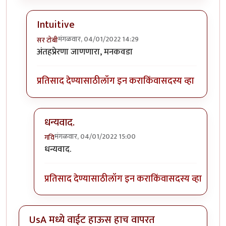
Intuitive
मंगळवार, 04/01/2022 14:29
सर टोबी
In reply to
गेले ते दिवस. राहिल्या त्या
by
गवि
अंतहप्रेरणा जाणणारा, मनकवडा
प्रतिसाद देण्यासाठी
लॉग इन करा
किंवा
सदस्य व्हा
धन्यवाद.
मंगळवार, 04/01/2022 15:00
गवि
In reply to
Intuitive
by
सर टोबी
धन्यवाद.
प्रतिसाद देण्यासाठी
लॉग इन करा
किंवा
सदस्य व्हा
UsA मध्ये वाईट हाऊस हाच वापरत