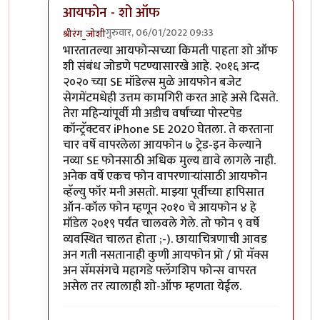
आयफोन - शो ऑफ
गुरुवार, 06/01/2022 09:33
श्रीरंग_जोशी
In reply to
मोटो एज 20
by
बापूसाहेब
भारतातल्या आयफोन्सच्या किमती पाहता शो ऑफ
शी संबंध जोडणे पटण्यासारखे आहे. २०१६ अन्द
२०२० च्या SE मॉडेल्स मुळे आयफोन बजेट
सेगमेंटमधेही उत्तम कामगिरी करत आहे असे दिसते.
तेरा महिन्यांपूर्वी मी अडीच वर्षांच्या पोस्टपेड
कॉन्ट्रॅक्टवर iPhone SE 2020 घेतला. ते करताना
चार वर्षे वापरलेला आयफोन ७ ट्रेड-इन केल्याने
नव्या SE फोनसाठी अधिक मुल्य द्यावे लागले नाही.
अनेक वर्षे एकच फोन वापरणार्‍यांसाठी आयफोन
व्हॅल्यु फॉर मनी असतो. माझ्या पूर्वीच्या हापिसात
ऑन-कॉल फोन म्हणून २०१० चे आयफोन ४ हे
मॉडेल २०१९ पर्यंत चालवले गेले. तो फोन ९ वर्षे
व्यवस्थित चालत होता ;-). छायाचित्रणाची आवड
अन गती नसतानाही कुणी आयफोन प्रो / प्रो मॅक्स
अन सॅमसंगचे महागडे फ्लॅगशिप फोन्स वापरत
असेल तर त्यालाही शो-ऑफ म्हणता येईल.