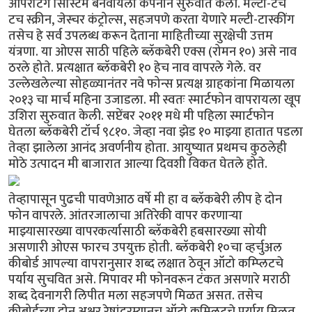
ऑपरेटिंग सिस्टिम बनवायला कंपनीने सुरुवात केली. मल्टी-टच
टच स्क्रीन, जेस्चर कंट्रोल्स, सहजपणे करता येणारे मल्टी-टास्कींग
तसेच हे सर्व उपलब्ध करून देताना माहितीच्या सुरक्षेची उत्तम
यंत्रणा. या ओएस साठी पहिले ब्लॅकबेरी एक्स (रोमन १०) असे नाव
ठरले होते. प्रत्यक्षात ब्लॅकबेरी १० हेच नाव वापरले गेले. वर
उल्लेखलेल्या सोहळ्यानंतर नवे फोन्स प्रत्यक्ष ग्राहकांना मिळायला
२०१३ चा मार्च महिना उजाडला. मी स्वतः स्मार्टफोन वापरायला खूप
उशिरा सुरुवात केली. सप्टेंबर २०११ मधे मी पहिला स्मार्टफोन
घेतला ब्लॅकबेरी टॉर्च ९८१०. जेव्हा नवा झेड १० माझ्या हातात पडला
तेव्हा झालेला आनंद अवर्णनीय होता. आयुष्यात प्रथमच कुठलेही
मोठे उत्पादन मी बाजारात आल्या दिवशी विकत घेतले होते.
तेव्हापासून पुढची पावणेआठ वर्षे मी हा व ब्लॅकबेरी लीप हे दोन
फोन वापरले. आंतरजालाचा अतिरेकी वापर करणार्‍या
माझ्यासारख्या वापरकर्त्यासाठी ब्लॅकबेरी हबसारख्या सोयी
असणारी ओएस फारच उपयुक्त होती. ब्लॅकबेरी १०चा व्हर्चुअल
कीबोर्ड आपल्या वापरानुसार शब्द लक्षात ठेवून ऑटो कम्प्लिटचे
पर्याय सुचवित असे. मिपावर मी फोनवरून टंकत असणारे मराठी
शब्द देवनागरी लिपीत मला सहजपणे मिळत असत. तसेच
कीबोर्डच्या दोन अक्षर रेषांदरम्यानच ऑटो कम्प्लिटचे पर्याय मिळत