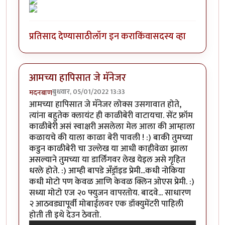
प्रतिसाद देण्यासाठी
लॉग इन करा
किंवा
सदस्य व्हा
आमच्या हापिसात जे मॅनेजर
बुधवार, 05/01/2022 13:33
मदनबाण
आमच्या हापिसात जे मॅनेजर लोक्स उसगावात होते,
त्यांना बहुतेक क्लायंट ही काळीबेरी वाटायचा. सेंट फ्रॉम
काळीबेरी असं स्वाक्षरी असलेला मेल आला की आम्हाला
कळायचे की याला काळा बेरी पावली ! :) बाकी तुमच्या
कडुन काळीबेरी चा उल्लेख या आधी काहीवेळा झाला
असल्याने तुमच्या या डार्लिगवर लेख येइल असे गृहित
धरले होते. :) आम्ही बापडे अँड्रॉइड प्रेमी...कधी नोकिया
कधी मोटो पण केवळ आणि केवळ क्लिन ओएस प्रेमी. :)
सध्या मोटो एज २० फ्युजन वापरतोय. बादवे... साधारण
२ आठवड्यापूर्वी मोबाईलवर एक डॉक्युमेंटरी पाहिली
होती ती इथे देउन ठेवतो.