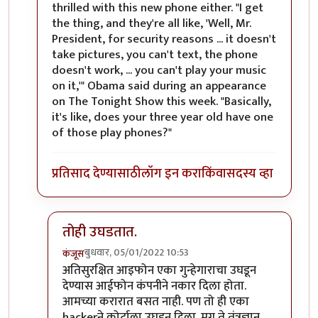
thrilled with this new phone either. "I get
the thing, and they're all like, 'Well, Mr.
President, for security reasons ... it doesn't
take pictures, you can't text, the phone
doesn't work, ... you can't play your music
on it,'" Obama said during an appearance
on The Tonight Show this week. "Basically,
it's like, does your three year old have one
of those play phones?"
प्रतिसाद देण्यासाठी
लॉग इन करा
किंवा
सदस्य व्हा
तोही उघडतात.
बुधवार, 05/01/2022 10:53
कंजूस
In reply to
तो जुना ब्लॅकबेरी फोन होता
by
श्रीरंग_जोशी
अतिसुरक्षित आइफोन एका गुन्हेगाराचा उघडून
देण्यास आईफोन कंपनीने नकार दिला होता.
आमच्या करारात बसत नाही. पण तो ही एका
hackerने कोर्टाला उघडून दिला. मग ते तंत्रज्ञान