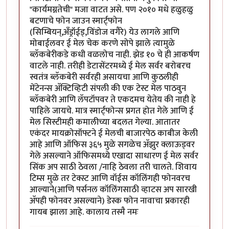
"कार्यमग्नतेची" मजा वाटत असे. पण २०१० मधे हळुहळु
बटणाचे फोन जाउन स्मार्ट्फोन
(सिम्बियन्,अँड्रॉईड्,विंडोज वगैरे) येउ लागले आणि
मोबाईलवर ई मेल चेक करणे सोपे झाले त्यामुळे
ब्लॅकबेरीकडे कधी वळलोच नाही. झेड १० चे ही आकर्षण
वाटले नाही. तरीही डेटासेंटरमध्ये ई मेल सर्वर बरोबरच
स्वतंत्र ब्लॅकबेरी सर्वरही असायचा आणि कुठलीही
मेंटेनन्स अ‍ॅक्टिव्हिटी संपली की एक टेस्ट मेल पाठवुन
ब्लॅकबेरी आणि लॅपटॉपवर ते एकदमच येतेय की नाही हे
पाहिले जायचे. मात्र स्मार्ट्फोन्स प्रगत होत गेले आणि ई
मेल सिस्टीमही कमालीच्या बदलत गेल्या. आतातर
एकंदर मायक्रोसॉफ्टने ई मेलची बाजारपेठ काबीज केली
आहे आणि ऑफिस ३६५ मुळे सगळेच अ‍ॅझुर क्लाऊड्वर
गेले असल्याने ऑफिसमध्ये एखादा साधारण ई मेल सर्वर
सिंक अप साठी ठेवला /नाहि ठेवला तरी चालते. शिवाय
टिम्स मुळे तर टेक्स्ट आणि वॉईस कॉलिंगही फोनवरच
आल्याने(आणि पर्सनल कॉलिंगसाठी व्हाटस अप सारखी
अ‍ॅपही फोनवर असल्याने) डेस्क फोन नावाचा प्रकारही
गायब झाला आहे. कालाय तस्मै नमः