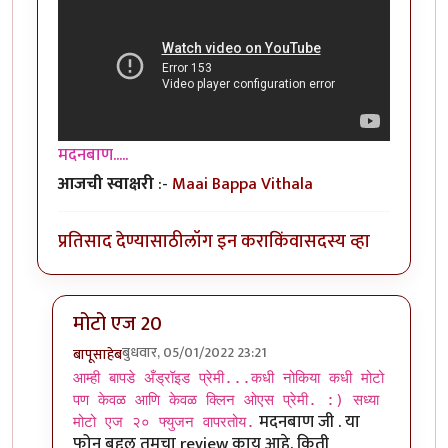
मदनबाण.....
आजची स्वाक्षरी
:-
Maai Bappa Vithala
प्रतिसाद देण्यासाठी
लॉग इन करा
किंवा
सदस्य व्हा
मोटो एज 20
बुधवार, 05/01/2022 23:21
बापूसाहेब
In reply to
आमच्या हापिसात जे मॅनेजर
by
मदनबाण
आम्ही बापडे अँड्रॉइड प्रेमी...कधी नोकिया कधी मोटो
पण केवळ आणि केवळ क्लिन ओएस प्रेमी. :) सध्या
मदनबाण जी . या
मोटो एज २० फ्युजन वापरतोय.
फोन बद्दल तुमचा review काय आहे. किती