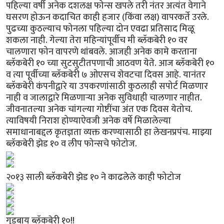
पहिल्या वर्षी अनेक दशलक्ष फोन्स खपले तरी नंतर अत्यंत वेगाने
घसरण होऊन कदाचित काही हजार (किंवा लक्ष) वापरकर्ते उरले.
पुढच्या कुठल्याच फोनला पहिल्या दोन एवढा प्रतिसाद मिळू
शकला नाही. गेल्या तेरा महिन्यांपूर्वीच मी ब्लॅकबेरी १० वर
चालणारा फोन वापरणे थांबवले. आजही अनेक कामे करताना
ब्लॅकबेरी १० च्या सुटसुटीतपणाची आठवण येते. आज ब्लॅकबेरी १०
व त्या पूर्वीच्या ब्लॅकबेरी ७ ओएसच शेवटचा दिवस आहे. यानंतर
ब्लॅकबेरी कंपनीद्वारे या उपकरणांसाठी कुठलाही सपोर्ट मिळणार
नाही व जालाद्वारे मिळणार्‍या अनेक सुविधाही चालणार नाहीत.
जीवनातल्या अनेक चांगल्या गोष्टींचा अंत एक दिवस येतोच.
त्याविषयी निराश होण्याऐवजी अनेक वर्षे मिळालेल्या
समाधानाबद्दल कृतज्ञता व्यक्त करण्यासाठी हा लेखनप्रपंच. माझ्या
ब्लॅकबेरी झेड १० व लीप फोन्सचे फोटोज.
२०१३ साली ब्लॅकबेरी झेड १० ने काढलेले काही फोटोज
गुडबाय ब्लॅकबेरी १०!!