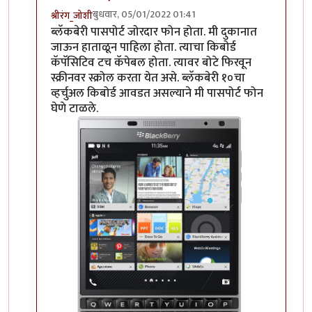
बुधवार, 05/01/2022 01:41
श्रीरंग_जोशी
In reply to
हम्म
by
माईसाहेब कुरसूंदीकर
ब्लॅकबेरी पासपोर्ट जोरदार फोन होता. मी दुकानात
जाऊन हाताळून पाहिला होता. त्याचा किबोर्ड
कॅपॅसिटिव टच कॅपेबल होता. त्यावर बोटे फिरवून
स्क्रीनवर स्क्रोल करता येत असे. ब्लॅकबेरी १०चा
व्हर्चुअल किबोर्ड आवडत असल्याने मी पासपोर्ट फोन
घेणे टाळले.