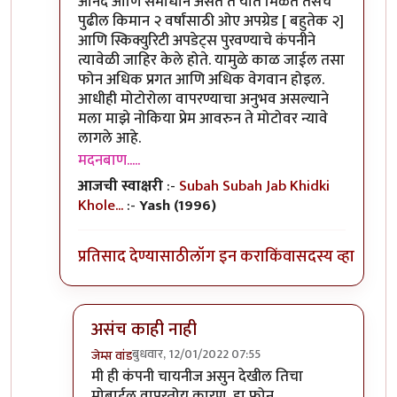
आनंद आणि समाधान असते ते यात मिळते तसेच
पुढील किमान २ वर्षांसाठी ओए अपग्रेड [ बहुतेक २]
आणि स्किक्युरिटी अपडेट्स पुरवण्याचे कंपनीने
त्यावेळी जाहिर केले होते. यामुळे काळ जाईल तसा
फोन अधिक प्रगत आणि अधिक वेगवान होइल.
आधीही मोटोरोला वापरण्याचा अनुभव असल्याने
मला माझे नोकिया प्रेम आवरुन ते मोटोवर न्यावे
लागले आहे.
मदनबाण.....
आजची स्वाक्षरी
:-
Subah Subah Jab Khidki
Khole...
:-
Yash (1996)
प्रतिसाद देण्यासाठी
लॉग इन करा
किंवा
सदस्य व्हा
असंच काही नाही
बुधवार, 12/01/2022 07:55
जेम्स वांड
In reply to
या फोन बद्दल तुमचा review काय
by
मदन
मी ही कंपनी चायनीज असुन देखील तिचा
मोबाईल वापरतोय कारण, हा फोन