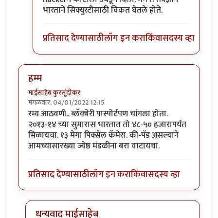
भारताने सिक्युरटीसाठी विकत घेतले होते.
प्रतिसाद देण्यासाठी
लॉग इन करा
किंवा
सदस्य व्हा
हम्म
माईसाहेब कुरसूंदीकर
मंगळवार, 04/01/2022 12:15
रम्य आठवणी.. ब्लॅक्बेरी पास्पोर्टपण चांगला होता.
२०१३-१४ च्या सुमारास भारतात तो ४८-५० हजारापर्यंत
मिळायचा. १३ मेगा पिक्सेल कॅमेरा. की-पॅड असल्याने
आमच्यासारख्या ज्येष्ठ मंडळीना बरा वाटायचा.
प्रतिसाद देण्यासाठी
लॉग इन करा
किंवा
सदस्य व्हा
धन्यवाद माईसाहेब