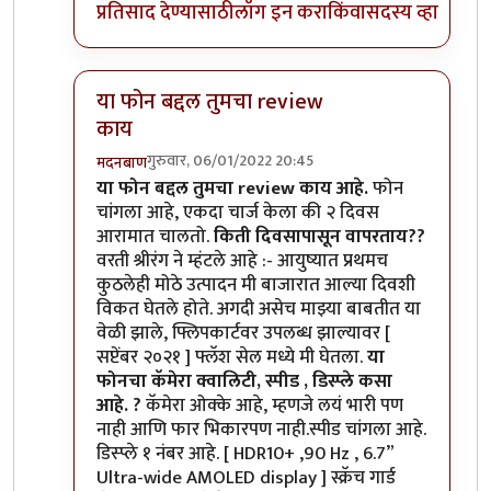
प्रतिसाद देण्यासाठी
लॉग इन करा
किंवा
सदस्य व्हा
या फोन बद्दल तुमचा review
काय
गुरुवार, 06/01/2022 20:45
मदनबाण
In reply to
मोटो एज 20
by
बापूसाहेब
या फोन बद्दल तुमचा review काय आहे.
फोन
चांगला आहे, एकदा चार्ज केला की २ दिवस
आरामात चालतो.
किती दिवसापासून वापरताय??
वरती श्रीरंग ने म्हंटले आहे :- आयुष्यात प्रथमच
कुठलेही मोठे उत्पादन मी बाजारात आल्या दिवशी
विकत घेतले होते. अगदी असेच माझ्या बाबतीत या
वेळी झाले, फ्लिपकार्टवर उपलब्ध झाल्यावर [
सप्टेंबर २०२१ ] फ्लॅश सेल मध्ये मी घेतला.
या
फोनचा कॅमेरा क्वालिटी, स्पीड , डिस्प्ले कसा
आहे. ?
कॅमेरा ओक्के आहे, म्हणजे लयं भारी पण
नाही आणि फार भिकारपण नाही.स्पीड चांगला आहे.
डिस्प्ले १ नंबर आहे. [ HDR10+ ,90 Hz , 6.7”
Ultra-wide AMOLED display ] स्क्रॅच गार्ड