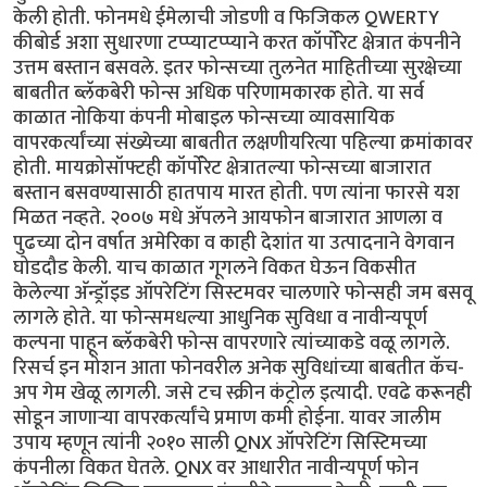
केली होती. फोनमधे ईमेलाची जोडणी व फिजिकल QWERTY
कीबोर्ड अशा सुधारणा टप्प्याटप्प्याने करत कॉर्पोरेट क्षेत्रात कंपनीने
उत्तम बस्तान बसवले. इतर फोन्सच्या तुलनेत माहितीच्या सुरक्षेच्या
बाबतीत ब्लॅकबेरी फोन्स अधिक परिणामकारक होते. या सर्व
काळात नोकिया कंपनी मोबाइल फोन्सच्या व्यावसायिक
वापरकर्त्यांच्या संख्येच्या बाबतीत लक्षणीयरित्या पहिल्या क्रमांकावर
होती. मायक्रोसॉफ्टही कॉर्पोरेट क्षेत्रातल्या फोन्सच्या बाजारात
बस्तान बसवण्यासाठी हातपाय मारत होती. पण त्यांना फारसे यश
मिळत नव्हते. २००७ मधे अ‍ॅपलने आयफोन बाजारात आणला व
पुढच्या दोन वर्षात अमेरिका व काही देशांत या उत्पादनाने वेगवान
घोडदौड केली. याच काळात गूगलने विकत घेऊन विकसीत
केलेल्या अ‍ॅन्ड्रॉइड ऑपरेटिंग सिस्टमवर चालणारे फोन्सही जम बसवू
लागले होते. या फोन्समधल्या आधुनिक सुविधा व नावीन्यपूर्ण
कल्पना पाहून ब्लॅकबेरी फोन्स वापरणारे त्यांच्याकडे वळू लागले.
रिसर्च इन मोशन आता फोनवरील अनेक सुविधांच्या बाबतीत कॅच-
अप गेम खेळू लागली. जसे टच स्क्रीन कंट्रोल इत्यादी. एवढे करूनही
सोडून जाणार्‍या वापरकर्त्यांचे प्रमाण कमी होईना. यावर जालीम
उपाय म्हणून त्यांनी २०१० साली QNX ऑपरेटिंग सिस्टिमच्या
कंपनीला विकत घेतले. QNX वर आधारीत नावीन्यपूर्ण फोन