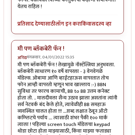
येतच राहिल !
प्रतिसाद देण्यासाठी
लॉग इन करा
किंवा
सदस्य व्हा
मी पण ब्लॅकबेरी फॅन !
मंगळवार, 04/01/2022 15:35
अनिंद्य
मी पण ब्लॅकबेरी फॅन ! लेखामुळे नॉस्टॅल्जिया अनुभवला.
ब्लॅकबेरी साधारण १० वर्षे वापरला - ३ वेगवेगळे
मॉडेल्स. ओबामा आणि व्हाईटहाऊस वापरतात तोच
फोन आम्ही वापरतो म्हणून भाव खाल्लाय :-) BBN
सुविधा तर फारच कामाची, BB to BB उत्तम कनेक्ट
होता तो. .. मालदीवला सैन्य उठाव झाला असतांना त्यांनी
सर्व नेटवर्क बंद केले होते, त्यावेळीही BB समहाऊ
व्यवस्थित चालत होता !!! ....शब्द लक्षात ठेवून ऑटो
कम्प्लिटचे पर्याय .... त्यासाठी शंभर पैकी १०० मार्क
त्याला ! पहिल्या screen touch मॉडेलचा keypad
थोडा छोटा होता माझ्यासाठी, किंवा माझ्या फताड्या