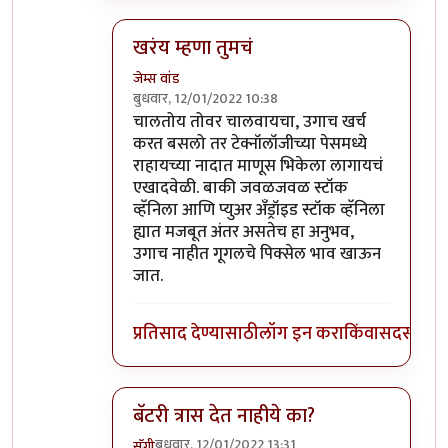
खरंय म्हणा तुमचं
जेम्स वांड
बुधवार, 12/01/2022 10:38
In reply to
माझ्याकडे वन प्लस फाईव्ह टी
by
सुबो
चालतोय तोवर चालवायचा, उगाच खर्च
करत बसलो तर टेक्नॉलॉजीच्या पेसमध्ये
राहायच्या नादात माणूस भिकेला लागायचं
एखादवेळी. बाकी जवळजवळ स्टॉक
व्हॅनिला आणि प्युअर अँड्रॉइड स्टॉक व्हॅनिला
ह्यात मजबूत अंतर असतेच हा अनुभव,
उगाच नाहीत गूगलचे पिक्सेल भाव खाऊन
जात.
प्रतिसाद देण्यासाठी
लॉग इन करा
किंवा
सदस्य व्हा
बॅटरी त्रास देत नाहीये का?
बुधवार, 12/01/2022 13:31
सॅगी