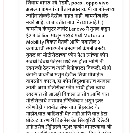
शिवाय वापरु नये.
रेडमी, poco , oppo vivo
असल्या कंपन्यांचा वैताग आलाय.
मी या फोन्सच्या
जाहिरातींकडे देखील पाहत नाही.
चायनीज ब्रँड
नको आहे.
या बाबतीत मात्र निराशा आहे ! :(
चायनीज कंप्युटर जायंट Lenovo ने गुगल कडुन
$2.9 billion मोजुन २०१४ मध्ये Motorola
Mobility विकत घेतली आणि जगातील ३
क्रमांकाची स्मार्टफोन बनवणारी कंपनी बनली.
गुगल ला मोटोरोलाच्या फोन पेक्षा त्यांच्या फोन
संबंधी विवध पेटंट्स मध्ये रस होता आणि ती
स्वतःकडे ठेवुनच त्यांनी लेनोव्हाला विकली. मी ही
कंपनी चायनीज असुन देखील तिचा मोबाईल
वापरतोय कारण, हा फोन हिंदूस्थानातच बनवला
जातो. जसा मोटोरोला फोन आधी होता त्याच
स्वरुपात तो आजही विकला जातोय आणि यात
मोटोरोलाचे नाममात्र अ‍ॅप्लिकेशन असुन इतर
कोणतेही चायनीज अ‍ॅप्स यात प्रिइंस्टॉल येत
नाहीत.यात जाहिराती येत नाही आणि यात डेटा
प्रोटेक्ट करणारी बिझनेस ग्रेड सिक्युरिटी दिलेली
आहे.तसेच अँड्रॉइडचे प्युअर व्हर्जन वापरण्याचा जो