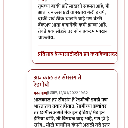
In reply to
माझ्याकडे वन प्लस फाईव्ह टी
by
सुबो
तुमच्या बाकी प्रतिसादाशी सहमत आहे, मी
आता वनप्लस ६टी वापरतोय गेली ३ वर्षे,
बा़की सर्व ठीक चालले आहे पण बॅटरी
बॅकअप आता बर्‍यापैकी कमी झाला आहे.
तेवढे एक सोडले तर फोन एकदम मक्खन
चालतोय..
प्रतिसाद देण्यासाठी
लॉग इन करा
किंवा
सदस्य व्हा
आजकाल तर सॅमसंग ते
रेडमीची
बुधवार, 12/01/2022 19:32
मदनबाण
In reply to
असंच काही नाही
by
जेम्स वांड
आजकाल तर सॅमसंग ते रेडमीची डबडी पण
भारतातच तयार होतात, रेडमीच्या डब्यांवर
तर छापील असते मेक इन इंडिया/ मेड इन
इंडिया वगैरे, तो विषयच बाद आहे, पण
हो हे
खरंय... मोटो चायनिज कंपनी असली तरी इतर