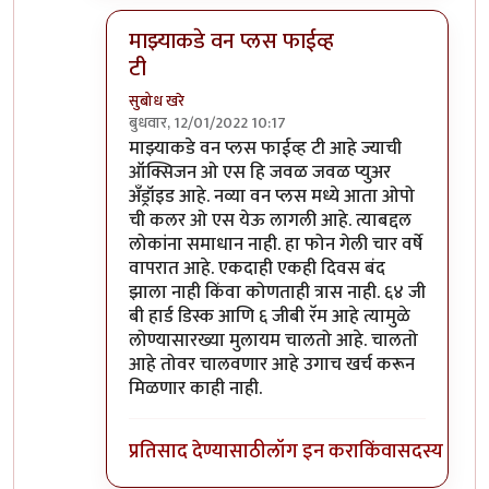
माझ्याकडे वन प्लस फाईव्ह
टी
सुबोध खरे
बुधवार, 12/01/2022 10:17
In reply to
असंच काही नाही
by
जेम्स वांड
माझ्याकडे वन प्लस फाईव्ह टी आहे ज्याची
ऑक्सिजन ओ एस हि जवळ जवळ प्युअर
अँड्रॉइड आहे. नव्या वन प्लस मध्ये आता ओपो
ची कलर ओ एस येऊ लागली आहे. त्याबद्दल
लोकांना समाधान नाही. हा फोन गेली चार वर्षे
वापरात आहे. एकदाही एकही दिवस बंद
झाला नाही किंवा कोणताही त्रास नाही. ६४ जी
बी हार्ड डिस्क आणि ६ जीबी रॅम आहे त्यामुळे
लोण्यासारख्या मुलायम चालतो आहे. चालतो
आहे तोवर चालवणार आहे उगाच खर्च करून
मिळणार काही नाही.
प्रतिसाद देण्यासाठी
लॉग इन करा
किंवा
सदस्य व्हा