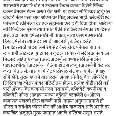
असल्याने टंकणारे बोट न उचलता केवळ वरच्या दिशेने फ्लिक
करून वेगवान टंकन करता येत असे. या इतका सोयिस्कर व्हर्चुअल
कीबोर्ड नंतर मला आय ओएस वर मिळू शकला नाही. ब्लॅकबेरी १०
फोन्समधे स्क्रीनच्या वर एक लहानसा एल इ डी दिवा होता. आलेल्या
नोटिफिकेशन नुसार त्यात सात पैकी सेट केलेला नेमका रंग दिसत
असे. उदा. नव्या ईमेलासाठी मी तांबडा, नव्या एसएमएससाठी
हिरवा, मेसेंजरच्या संदेशासाठी आकाशी, कॅलेंडर इव्हेंट
रिमाइंडरसाठी पांढरा असे रंग सेट केले होते. फोनला हात न
लावताही आठ-दहा फुटांवरून कुठल्या प्रकारचे संदेश आपल्याला
मिळाले आहेत हे कळत असे. अलार्म लावण्यासाठी अ‍ॅनालॉग
घड्याळाभोवती अलार्मच्या वेळेचा डॉट सरकवून अलार्मची वेळ सेट
करता येत असे. तास व मिनिट पाठोपाठ सेट करण्यापेक्षा हे खूप
सोपे होते. मुख्य म्हणजे यासारख्या अनेक सोयीसुविधा ऑपरेटिंग
सिस्टिमच्या कोअर फंक्शनॅलिटीतच होत्या. प्रत्येक गोष्टीसाठी थर्ड
पार्टी अ‍ॅपवर विसंबण्याची गरज नसायची. ब्लॅकबेरी कंपनीच्या व
ब्लॅकबेरी फोन्स आवडणार्‍यांच्या दुर्दैवाने ब्लॅकबेरी १० ओएस
बाजारात यशस्वी होऊ शकली नाही. माझ्या अनुमानाप्रमाणे ही
ओएस व संबंधीत फोन्स दोन वर्षे आधीच बाजारात आले असते तर
कदाचित अजूनही मुख्य प्रवाहात आपले अस्तित्व राखून असते.