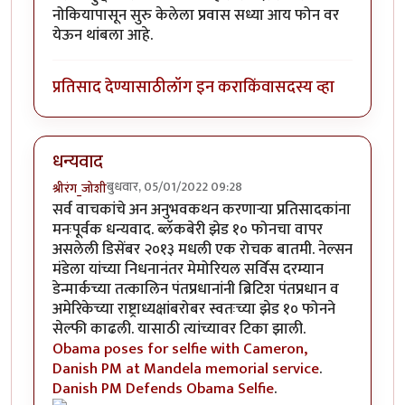
नोकियापासून सुरु केलेला प्रवास सध्या आय फोन वर
येऊन थांबला आहे.
प्रतिसाद देण्यासाठी
लॉग इन करा
किंवा
सदस्य व्हा
धन्यवाद
बुधवार, 05/01/2022 09:28
श्रीरंग_जोशी
सर्व वाचकांचे अन अनुभवकथन करणार्‍या प्रतिसादकांना
मनःपूर्वक धन्यवाद. ब्लॅकबेरी झेड १० फोनचा वापर
असलेली डिसेंबर २०१३ मधली एक रोचक बातमी. नेल्सन
मंडेला यांच्या निधनानंतर मेमोरियल सर्विस दरम्यान
डेन्मार्कच्या तत्कालिन पंतप्रधानांनी ब्रिटिश पंतप्रधान व
अमेरिकेच्या राष्ट्राध्यक्षांबरोबर स्वतःच्या झेड १० फोनने
सेल्फी काढली. यासाठी त्यांच्यावर टिका झाली.
Obama poses for selfie with Cameron,
Danish PM at Mandela memorial service
.
Danish PM Defends Obama Selfie
.