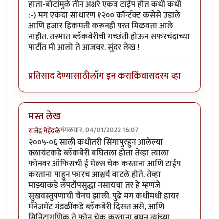
हाता-बोटांमुळे तीन अक्षरे एकत्र टाईप होत कधी कधी
:-) मग एकदा साधारण १२०० कॉन्टॅक्ट कसेसे उडाले
आणि हजार हिकमती करूनही परत मिळवता आले
नाहीत. तस्मात ब्लॅकबेरीची गच्छंती होऊन सफरचंदाच्या
पार्टीत मी आलो ते आजवर. सुंदर लेख !
प्रतिसाद देण्यासाठी
लॉग इन करा
किंवा
सदस्य व्हा
मस्त लेख
मंगळवार, 04/01/2022 16:07
राजेंद्र मेहेंदळे
२००५-०६ साली कधीतरी सिंगापुरहुन आलेल्या
क्लायंटकडे ब्लॅकबेरी बघितला होता तेव्हा त्याला
फोनवर ऑफिसची ई मेल्स चेक करताना आणि टाईप
करताना पाहुन फारच आश्चर्य वाटले होते. तेव्हा
माझ्याकडे लॅपटॉपसुद्धा नसायचा तर हे म्हणजे
सुखवस्तुपणाची चैनच झाली. पुढे मग कधीमधी हायर
मॅनेजमेंट मंडळींकडे ब्लॅकबेरी दिसत असे, आणि
मिनिटागणिक ते फोन चेक करताना बघुन त्यांच्या