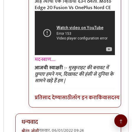
आहे त्यांचा एक व्हिडियो देउन ठेवतो. Moto
Edge 20 Fusion Vs OnePlus Nord CE
मदनबाण.....
आजची स्वाक्षरी
:-
मुस्कुराहट की बनावट में
छुपाए हमने गम, दिखावट की हंसी से दुनिया के
सामने खड़े हैं हम |
प्रतिसाद देण्यासाठी
लॉग इन करा
किंवा
सदस्य व्हा
↑
धन्यवाद
गुरुवार, 06/01/2022 09:24
श्रीरंग_जोशी