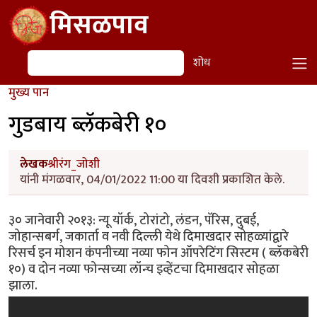
Skip to main content
मिसळपाव
शोध
शोध
मुख्य पान
गुडबाय ब्लॅकबेरी १०
लेखक
श्रीरंग_जोशी
यांनी मंगळवार, 04/01/2022 11:00 या दिवशी प्रकाशित केले.
३० जानेवारी २०१३: न्यू यॉर्क, टोरांटो, लंडन, पॅरिस, दुबई,
जोहान्सबर्ग, जकार्ता व नवी दिल्ली येथे दिमाखदार सोहळ्यांद्वारे
रिसर्च इन मोशन कंपनीच्या नव्या फोन ऑपरेटिंग सिस्टम ( ब्लॅकबेरी
१०) व दोन नव्या फोन्सच्या लॉन्च इव्हेंटचा दिमाखदार सोहळा
झाला.