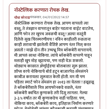
नॉस्टेल्जिक करणारा रोचक लेख.
मंगळवार, 04/01/2022 14:57
चौथा कोनाडा
नॉस्टेल्जिक करणारा रोचक लेख. आपण वापरतो त्या
वस्तू, ते तंत्रज्ञान वापरातून बाहेर पडताना वाईट वाटतेच,
आणि फोन तर खुपच जवळची वस्तू ! अश्या वस्तूंनी
दिलेले सुख चिरस्मरणीयच ! नविन काहीतरी रुळताना
काही सरावाची झालेली वैशिष्टे आपण नंतर मिस् करत
असतो ! माझे दोन तीन उच्चभ्रू मित्र ब्लॅकबेरी वापरायचे.
मी आपलं साधा नोकिया. त्यांचे ब्लॅकबेरी वापरणे पाहून
मलाही खुप मोह व्ह्यायचा, पण नाही घेऊ शकलो.
थोड्याच काळात अ‍ॅण्ड्रॉईडचा बोलबाला सुरू झाला.
शॉप्स वरचे नोकियाचे बोर्ड हटून बाजारपेठ सॅमसंगने
काबीज करायला सुरूवात केली होती. मग मी पण
पहिला स्मार्ट फोन सॅमसंग हा २०१३ ला घेतला ! हळूहळू
ते ब्लॅकबेरीवाले मित्र आयफोनकडे वळले, नंतर
ब्लॅकबेरी क्वचित कुणाकडे तरी दिसु लागला. गेल्या
३-३.५ वर्षात तर मी कुणाकडेच नाही पाहिला. पण,
नोकिया काय, ब्लॅकबेरी काय, इतिहास निर्माण करणारे
फोन्स. वेळोवेळी त्यांच्या कौतुकाची कहाणी संभाषणात