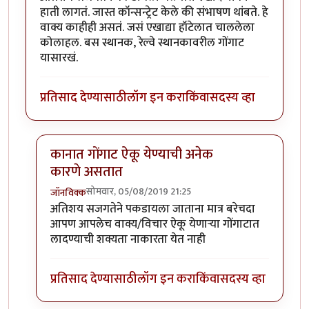
हाती लागतं. जास्त कॉन्सन्ट्रेट केले की संभाषण थांबते. हे
वाक्य काहीही असतं. जसं एखाद्या हॉटेलात चाललेला
कोलाहल. बस स्थानक, रेल्वे स्थानकावरील गोंगाट
यासारखं.
प्रतिसाद देण्यासाठी
लॉग इन करा
किंवा
सदस्य व्हा
कानात गोंगाट ऐकू येण्याची अनेक
कारणे असतात
सोमवार, 05/08/2019 21:25
जॉनविक्क
In reply to
धन्यवाद जॉन विक्क जी . हा
by
तमराज किल्विष
अतिशय सजगतेने पकडायला जाताना मात्र बरेचदा
आपण आपलेच वाक्य/विचार ऐकू येणाऱ्या गोंगाटात
लादण्याची शक्यता नाकारता येत नाही
प्रतिसाद देण्यासाठी
लॉग इन करा
किंवा
सदस्य व्हा