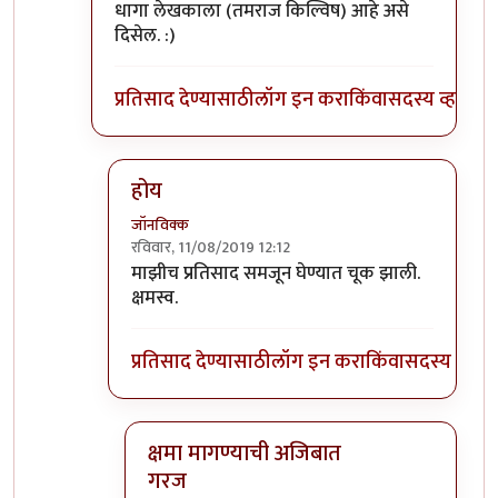
धागा लेखकाला (तमराज किल्विष) आहे असे
दिसेल. :)
प्रतिसाद देण्यासाठी
लॉग इन करा
किंवा
सदस्य व्हा
होय
जॉनविक्क
रविवार, 11/08/2019 12:12
In reply to
प्रतिसादांची हायरार्की पाहिली
by
डॉ सुहास म
माझीच प्रतिसाद समजून घेण्यात चूक झाली.
क्षमस्व.
प्रतिसाद देण्यासाठी
लॉग इन करा
किंवा
सदस्य व्हा
क्षमा मागण्याची अजिबात
गरज