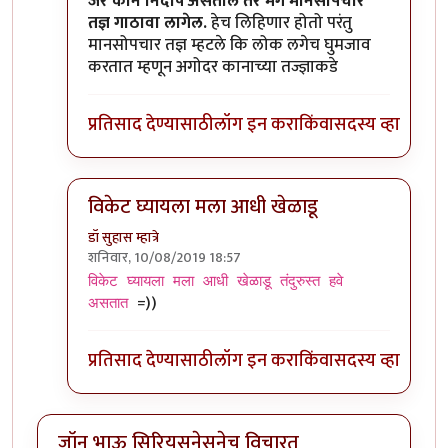
In reply to
कान बंद केल्यावर जर आवाज ऐकू
by
जॉनविक
जर कान निर्दोष असतील तर मग मानसोपचार
तज्ञ गाठावा लागेल.
हेच लिहिणार होतो परंतु
मानसोपचार तज्ञ म्हटले कि लोक लगेच घुमजाव
करतात म्हणून अगोदर कानाच्या तज्ज्ञाकडे
प्रतिसाद देण्यासाठी
लॉग इन करा
किंवा
सदस्य व्हा
विकेट घ्यायला मला आधी खेळाडू
डॉ सुहास म्हात्रे
शनिवार, 10/08/2019 18:57
In reply to
कान बंद केल्यावर जर आवाज ऐकू
by
जॉनविक
विकेट घ्यायला मला आधी खेळाडू तंदुरुस्त हवे
=))
असतात
प्रतिसाद देण्यासाठी
लॉग इन करा
किंवा
सदस्य व्हा
जॉन भाऊ सिरियसनेसनेच विचारत