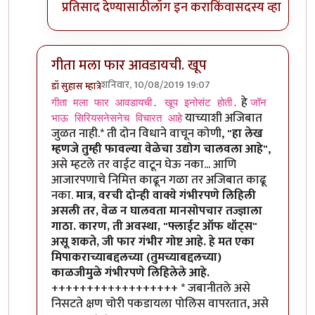
प्रतिसाद देण्यासाठी
लॉग इन करा
किंवा
सदस्य व्हा
गीता मला फार आवडायची. खूप
शनिवार, 10/08/2019 19:07
डॉ सुहास म्हात्रे
In reply to
गीता मला फार आवडायची. खूप
by
तमराज किल्व
हे
गीता मला फार आवडायची. खूप इनोसंट होती.
जॉन
याच्याशी अजिबात
भाऊ सिरियसनेसनेच विचारत आहे
जुळत नाही.* ती दोन विधाने वाचून कोणी,
"हा लेख
म्हणजे तुम्ही फावल्या वेळेचा उद्योग चालवला आहे"
,
असे म्हटले तर वाईट वाटून घेऊ नका... आणि
आजारपणाचे निमित्त काढून गळा तर अजिबात काढू
नका.
मात्र, वरची दोन्ही वाक्ये गंभीरपणे लिहिली
असली तर, वेळ न घालवता मानसोपचार तज्ज्ञाला
गाठा. कारण, ती अवस्था, "फ्लाईट ऑफ थॉट्स"
असू शकते, जी फार गंभीर गोष्ट आहे. हे मत एका
मिपाकराच्याबद्दलच्या (तुमच्याबद्दलच्या)
काळजीमुळे गंभीरपणे लिहिलेले आहे.
++++++++++++++++++ * जबानीतले असे
निसटते क्षण चोरी पकडायला पोलिस वापरतात, असे