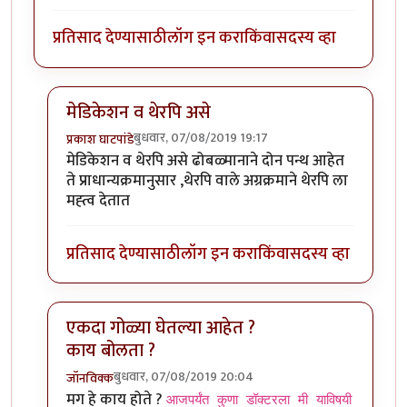
प्रतिसाद देण्यासाठी
लॉग इन करा
किंवा
सदस्य व्हा
मेडिकेशन व थेरपि असे
बुधवार, 07/08/2019 19:17
प्रकाश घाटपांडे
In reply to
शक्तिमान सिरियल मधली गीता.
by
तमराज किल्व
मेडिकेशन व थेरपि असे ढोबळ्मानाने दोन पन्थ आहेत
ते प्राधान्यक्रमानुसार ,थेरपि वाले अग्रक्रमाने थेरपि ला
मह्त्व देतात
प्रतिसाद देण्यासाठी
लॉग इन करा
किंवा
सदस्य व्हा
एकदा गोळ्या घेतल्या आहेत ?
काय बोलता ?
बुधवार, 07/08/2019 20:04
जॉनविक्क
In reply to
शक्तिमान सिरियल मधली गीता.
by
तमराज किल्व
मग हे काय होते ?
आजपर्यंत कुणा डॉक्टरला मी याविषयी