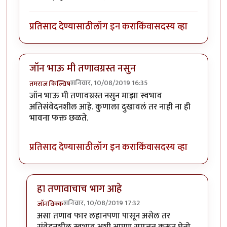
प्रतिसाद देण्यासाठी
लॉग इन करा
किंवा
सदस्य व्हा
जॉन भाऊ मी तणावग्रस्त नसुन
शनिवार, 10/08/2019 16:35
तमराज किल्विष
जॉन भाऊ मी तणावग्रस्त नसुन माझा स्वभाव
अतिसंवेदनशील आहे. कुणाला दुखावलं तर नाही ना ही
भावना फक्त छळते.
प्रतिसाद देण्यासाठी
लॉग इन करा
किंवा
सदस्य व्हा
हा तणावाचाच भाग आहे
शनिवार, 10/08/2019 17:32
जॉनविक्क
In reply to
जॉन भाऊ मी तणावग्रस्त नसुन
by
तमराज किल्वि
असा तणाव फार लहानपणा पासून असेल तर