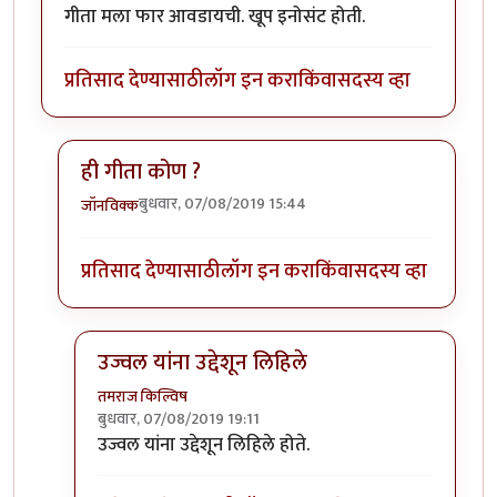
गीता मला फार आवडायची. खूप इनोसंट होती.
प्रतिसाद देण्यासाठी
लॉग इन करा
किंवा
सदस्य व्हा
ही गीता कोण ?
बुधवार, 07/08/2019 15:44
जॉनविक्क
In reply to
गीता मला फार आवडायची. खूप
by
तमराज किल्व
प्रतिसाद देण्यासाठी
लॉग इन करा
किंवा
सदस्य व्हा
उज्वल यांना उद्देशून लिहिले
तमराज किल्विष
बुधवार, 07/08/2019 19:11
In reply to
ही गीता कोण ?
by
जॉनविक्क
उज्वल यांना उद्देशून लिहिले होते.