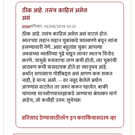
ठीक आहे. तसंच काहिसं असेल
असं
शनिवार, 10/08/2019 10:25
राघव
In reply to
खूप धन्यवाद राघवजी. मला झोप
by
तमराज किल्
ठीक आहे. तसंच काहिसं असेल असं वाटलं होतं.
स्वतःच्या लहान लहान चुकांकडे त्रयस्थपणे बघून त्यांना
हसण्यावारी नेणे.. अशा बहुतांश चुका आपल्या
जवळच्या व्यक्तींच्या पुढे मांडून त्यावर स्वतःच विनोद
करणे.. यामुळे मनावरचा ताण कमी होतो, त्या चुकांची
आठवण कमी त्रासदायक होते हा स्वानुभव आहे.
अर्थात् सगळ्याच गोष्टींबद्दल असं आपण करू शकत
नाही, हे मान्य. असो. -- वर नमूद केलेले प्रयोग
आपणांस वाटलेत तर जरूर करून पहावेत. बाकी
चांगल्या मानसोपचारतज्ञाकडे जाण्याचा श्रेयस्कर मार्ग
आहेच, जो कधीही उत्तम. शुभेच्छा.
प्रतिसाद देण्यासाठी
लॉग इन करा
किंवा
सदस्य व्हा