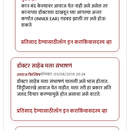
In reply to
नाही.
by
तमराज किल्विष
कान बंद केल्यावर आवाज येत नाही असे असेल तर
कानाच्या डॉक्टरला दाखवून घ्या आपल्या अन्तर
कर्णात (INNER EAR) गडबड झाली तर असे होऊ
शकते
प्रतिसाद देण्यासाठी
लॉग इन करा
किंवा
सदस्य व्हा
डॉक्टर साहेब मला संभाषणं
सोमवार, 05/08/2019 20:24
तमराज किल्विष
डॉक्टर साहेब मला संभाषणं चालली असे भास होतात.
शिट्टीसारखे आवाज येत नाहीत. मला तरी हा प्रकार अति
जलद विचार करण्यामुळे होत असावा असे वाटते.
प्रतिसाद देण्यासाठी
लॉग इन करा
किंवा
सदस्य व्हा