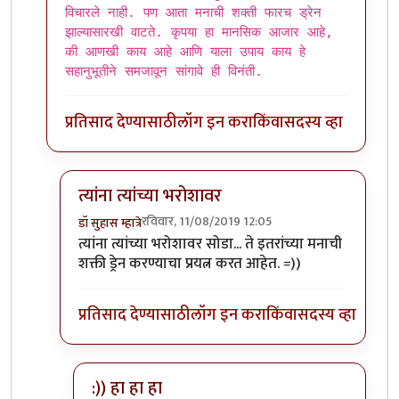
विचारले नाही. पण आता मनाची शक्ती फारच ड्रेन
झाल्यासारखी वाटते. कृपया हा मानसिक आजार आहे,
की आणखी काय आहे आणि याला उपाय काय हे
सहानुभूतीने समजावून सांगावे ही विनंती.
प्रतिसाद देण्यासाठी
लॉग इन करा
किंवा
सदस्य व्हा
त्यांना त्यांच्या भरोशावर
रविवार, 11/08/2019 12:05
डॉ सुहास म्हात्रे
In reply to
एकदा गोळ्या घेतल्या आहेत ? काय बोलता ?
त्यांना त्यांच्या भरोशावर सोडा... ते इतरांच्या मनाची
शक्ती ड्रेन करण्याचा प्रयत्न करत आहेत. =))
प्रतिसाद देण्यासाठी
लॉग इन करा
किंवा
सदस्य व्हा
:)) हा हा हा