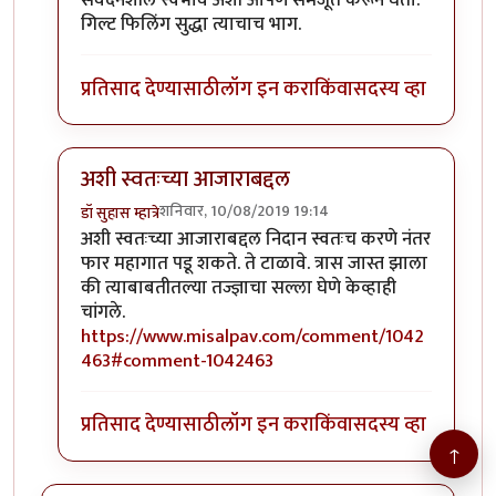
संवेदनशील स्वभाव अशी आपण समजूत करून घेतो.
गिल्ट फिलिंग सुद्धा त्याचाच भाग.
प्रतिसाद देण्यासाठी
लॉग इन करा
किंवा
सदस्य व्हा
अशी स्वतःच्या आजाराबद्दल
शनिवार, 10/08/2019 19:14
डॉ सुहास म्हात्रे
In reply to
जॉन भाऊ मी तणावग्रस्त नसुन
by
तमराज किल्वि
अशी स्वतःच्या आजाराबद्दल निदान स्वतःच करणे नंतर
फार महागात पडू शकते. ते टाळावे. त्रास जास्त झाला
की त्याबाबतीतल्या तज्ज्ञाचा सल्ला घेणे केव्हाही
चांगले.
https://www.misalpav.com/comment/1042
463#comment-1042463
प्रतिसाद देण्यासाठी
लॉग इन करा
किंवा
सदस्य व्हा
↑