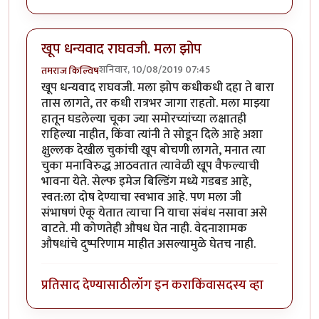
खूप धन्यवाद राघवजी. मला झोप
शनिवार, 10/08/2019 07:45
तमराज किल्विष
खूप धन्यवाद राघवजी. मला झोप कधीकधी दहा ते बारा
तास लागते, तर कधी रात्रभर जागा राहतो. मला माझ्या
हातून घडलेल्या चूका ज्या समोरच्यांच्या लक्षातही
राहिल्या नाहीत, किंवा त्यांनी ते सोडून दिले आहे अशा
क्षुल्लक देखील चुकांची खूप बोचणी लागते, मनात त्या
चुका मनाविरुद्ध आठवतात त्यावेळी खूप वैफल्याची
भावना येते. सेल्फ इमेज बिल्डिंग मध्ये गडबड आहे,
स्वत:ला दोष देण्याचा स्वभाव आहे. पण मला जी
संभाषणं ऐकू येतात त्याचा नि याचा संबंध नसावा असे
वाटते. मी कोणतेही औषध घेत नाही. वेदनाशामक
औषधांचे दुष्परिणाम माहीत असल्यामुळे घेतच नाही.
प्रतिसाद देण्यासाठी
लॉग इन करा
किंवा
सदस्य व्हा