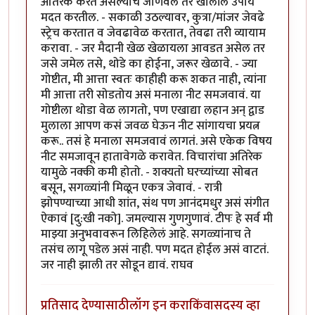
अतिरेक करत असल्याचे जाणवले तर खालील उपाय
मदत करतील. - सकाळी उठल्यावर, कुत्रा/मांजर जेवढे
स्ट्रेच करतात व जेवढावेळ करतात, तेवढा तरी व्यायाम
करावा. - जर मैदानी खेळ खेळायला आवडत असेल तर
जसे जमेल तसे, थोडे का होईना, जरूर खेळावे. - ज्या
गोष्टीत, मी आत्ता स्वतः काहीही करू शकत नाही, त्यांना
मी आत्ता तरी सोडतोय असं मनाला नीट समजवावं. या
गोष्टीला थोडा वेळ लागतो, पण एखाद्या लहान अन् द्वाड
मुलाला आपण कसं जवळ घेऊन नीट सांगायचा प्रयत्न
करू.. तसं हे मनाला समजवावं लागतं. असे एकेक विषय
नीट समजावून हातावेगळे करावेत. विचारांचा अतिरेक
यामुळे नक्की कमी होतो. - शक्यतो घरच्यांच्या सोबत
बसून, सगळ्यांनी मिळून एकत्र जेवावं. - रात्री
झोपण्याच्या आधी शांत, संथ पण आनंदमधुर असं संगीत
ऐकावं [दु:खी नको]. जमल्यास गुणगुणावं. टीपः हे सर्व मी
माझ्या अनुभवावरून लिहिलेलं आहे. सगळ्यांनाच ते
तसंच लागू पडेल असं नाही. पण मदत होईल असं वाटतं.
जर नाही झाली तर सोडून द्यावं. राघव
प्रतिसाद देण्यासाठी
लॉग इन करा
किंवा
सदस्य व्हा