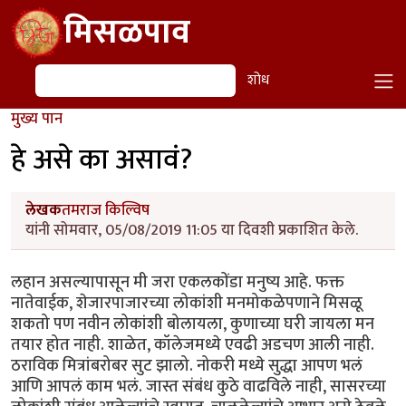
Skip to main content
मिसळपाव
शोध
शोध
मुख्य पान
हे असे का असावं?
लेखक
तमराज किल्विष
यांनी सोमवार, 05/08/2019 11:05 या दिवशी प्रकाशित केले.
लहान असल्यापासून मी जरा एकलकोंडा मनुष्य आहे. फक्त
नातेवाईक, शेजारपाजारच्या लोकांशी मनमोकळेपणाने मिसळू
शकतो पण नवीन लोकांशी बोलायला, कुणाच्या घरी जायला मन
तयार होत नाही. शाळेत, कॉलेजमध्ये एवढी अडचण आली नाही.
ठराविक मित्रांबरोबर सुट झालो. नोकरी मध्ये सुद्धा आपण भलं
आणि आपलं काम भलं. जास्त संबंध कुठे वाढविले नाही, सासरच्या