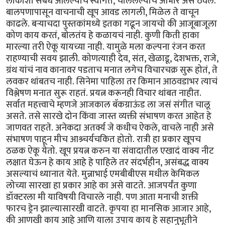
लोकांशी संबंध आलेल्यांचे स्वागत, चाललेल्यांचे आभार असे ठेवले.
बालपणापासून वाचनाची खूप आवड लागली, मिळेल ते वाचून
काढले. बऱ्याचदा पुस्तकांमध्ये इतका गढून जायचो की आजूबाजूला
कोण काय करतं, बोलतंय हे कळायचं नाही. कुणी किती हाका
मारल्या तरी ऐकू यायच्या नाही. यामुळे मला कल्पना रंजन करत
राहण्याची सवय झाली. कोणत्याही देव, संत, खेळाडू, देशभक्त, राजे,
ग्रंथ यांचं नाव कानावर पडताच मनात लगेच विचारचक्र सुरू होतं, ते
लवकर थांबतच नाही. सिनेमा पाहिला तर किमान आठवडाभर त्याचं
विश्लेषण मनात सुरू राहतं. प्रयत्न करूनही विचार थांबत नाहीत.
सर्वात महत्त्वाचे म्हणजे आजकाल बॅकग्राऊंड ला जसं संगीत चालू
असते. तसे सारखे दोन किंवा जास्त व्यक्ती संभाषण करत आहेत हे
जाणवत राहते. अनेकदा अतर्क्य जे कधीच ऐकले, वाचले नाही असे
संभाषण पाहून मीच आश्र्चर्यचकित होतो. रात्री हा प्रकार खूपच
ठळक ऐकू येतो. खूप प्रयत्न करुन या संवादातील एखादं वाक्य नीट
लक्षात घेऊन हे काय आहे हे पाहिले तर संदर्भहीन, असंबद्ध वाक्य
असल्याचं ध्यानात येते. मुन्नाभाई एमबीबीएस मधील केमिकल
लोच्या सारखा हा प्रकार आहे का असे वाटते. आजपर्यंत कुणा
डॉक्टरला मी याविषयी विचारले नाही. पण आता मनाची शक्ती
फारच ड्रेन झाल्यासारखी वाटते. कृपया हा मानसिक आजार आहे,
की आणखी काय आहे आणि याला उपाय काय हे सहानुभूतीने