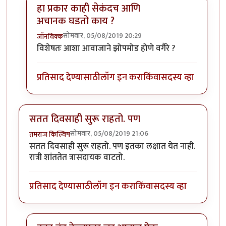
हा प्रकार काही सेकंदच आणि
अचानक घडतो काय ?
सोमवार, 05/08/2019 20:29
जॉनविक्क
In reply to
डॉक्टर साहेब मला संभाषणं
by
तमराज किल्विष
विशेषतः आशा आवाजाने झोपमोड होणे वगैरे ?
प्रतिसाद देण्यासाठी
लॉग इन करा
किंवा
सदस्य व्हा
सतत दिवसाही सुरू राहतो. पण
सोमवार, 05/08/2019 21:06
तमराज किल्विष
सतत दिवसाही सुरू राहतो. पण इतका लक्षात येत नाही.
रात्री शांततेत त्रासदायक वाटतो.
प्रतिसाद देण्यासाठी
लॉग इन करा
किंवा
सदस्य व्हा