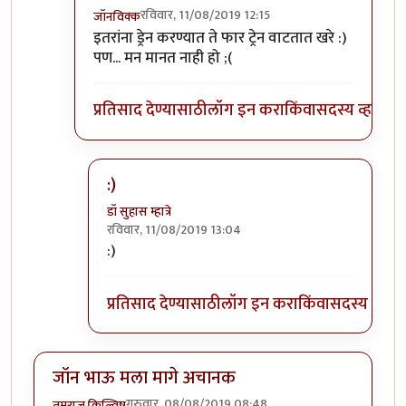
रविवार, 11/08/2019 12:15
जॉनविक्क
In reply to
त्यांना त्यांच्या भरोशावर
by
डॉ सुहास म्हात्रे
इतरांना ड्रेन करण्यात ते फार ट्रेन वाटतात खरे :)
पण... मन मानत नाही हो ;(
प्रतिसाद देण्यासाठी
लॉग इन करा
किंवा
सदस्य व्हा
:)
डॉ सुहास म्हात्रे
रविवार, 11/08/2019 13:04
In reply to
:)) हा हा हा
by
जॉनविक्क
:)
प्रतिसाद देण्यासाठी
लॉग इन करा
किंवा
सदस्य व्हा
जॉन भाऊ मला मागे अचानक
गुरुवार, 08/08/2019 08:48
तमराज किल्विष