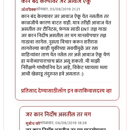
कान बंद केल्यावर जर आवाज ऐकू
सोमवार, 05/08/2019 21:21
जॉनविक्क
In reply to
सतत दिवसाही सुरू राहतो. पण
by
तमराज किल्व
कान बंद केल्यावर जर आवाज ऐकू येत नसतील तर
काळजीचे कारण वाटत नाही. मात्र तरीही आवाज येत
असतील तर टीनिटस, फ़ंगस साठी ENT तज्ञ गाठा
जर कान निर्दोष असतील तर मग मानसोपचार तज्ञ
गाठावा लागेल. नुसता विचार करून शरीरास
लागलेल्या काही चुकीच्या सवयींमुळे जर रक्त
वाहिन्यांवर ताण येत नसेल तर असे आवाज ऐकू येणं
हा मनोव्यापाराचाच प्रांत असू शकतो. मी माझी
निरीक्षणे गांभीर्यानेच देत आहे, विकेट घ्यायला मला
आधी खेळाडू तंदुरुस्त हवे असतात :)
प्रतिसाद देण्यासाठी
लॉग इन करा
किंवा
सदस्य व्हा
जर कान निर्दोष असतील तर मग
मंगळवार, 06/08/2019 18:38
सुबोध खरे