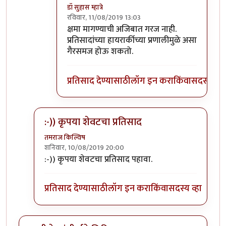
डॉ सुहास म्हात्रे
रविवार, 11/08/2019 13:03
In reply to
होय
by
जॉनविक्क
क्षमा मागण्याची अजिबात गरज नाही.
प्रतिसादांच्या हायरार्कीच्या प्रणालीमुळे असा
गैरसमज होऊ शकतो.
प्रतिसाद देण्यासाठी
लॉग इन करा
किंवा
सदस्य व्हा
:-)) कृपया शेवटचा प्रतिसाद
तमराज किल्विष
शनिवार, 10/08/2019 20:00
In reply to
गीता मला फार आवडायची. खूप
by
डॉ सुहास म्हा
:-)) कृपया शेवटचा प्रतिसाद पहावा.
प्रतिसाद देण्यासाठी
लॉग इन करा
किंवा
सदस्य व्हा