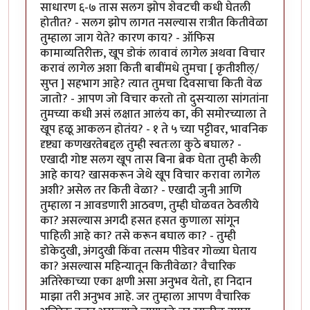
साधारण ६-७ तास सलग झोप शेवटची कधी घेतली
होतीत? - सलग झोप लागत नसल्यास रात्रीत कितीवेळा
तुम्हाला जाग येते? कारण काय? - ऑफिस
कामाव्यतिरीक्त, खूप डोकं लावावं लागेल अथवा विचार
करावं लागेल अशा किती बाबींमधे तुमचा [ कृतीशील्/
सुप्त ] सहभाग आहे? त्यात तुमचा दिवसाचा किती वेळ
जातो? - आपण जो विचार करतो तो दुसर्‍याला सांगतांना
तुमच्या कधी असं लक्षात आलंय का, की समोरच्याला ते
खूप हळू आकलन होतंय? - १ ते ५ च्या पट्टीवर, भावनिक
दृष्ट्या कणखरतेबद्दल तुम्ही स्वतःला कुठे बघाल? -
एखादी गोष्ट सलग खूप तास बिना ब्रेक घेता तुम्ही केली
आहे काय? खासकरून जेथे खूप विचार करावा लागेल
अशी? असेल तर किती वेळा? - एखादी जुनी आणि
तुम्हाला न आवडणारी आठवण, तुम्ही घोळवत ठेवलीये
का? असल्यास अगदी हसत हसत कुणाला सांगून
पाहिली आहे का? तसे करून बघाल का? - तुम्ही
डोकेदुखी, अंगदुखी किंवा तत्सम पीडेवर गोळ्या घेताय
का? असल्यास महिन्यातून कितीवेळा? वैचारिक
अतिरेकाच्या एका क्षणी असा अनुभव येतो, हा निदान
माझा तरी अनुभव आहे. जर तुम्हाला आपण वैचारिक