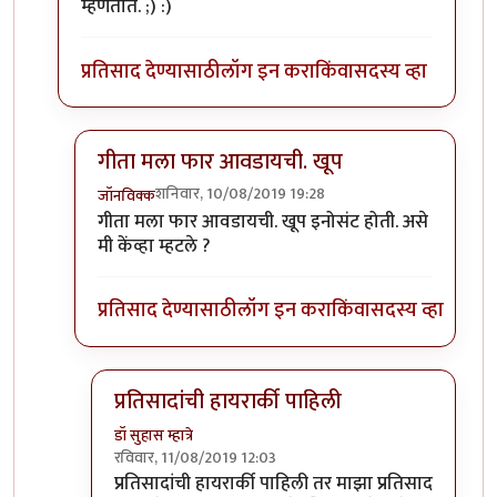
म्हणतात. ;) :)
प्रतिसाद देण्यासाठी
लॉग इन करा
किंवा
सदस्य व्हा
गीता मला फार आवडायची. खूप
शनिवार, 10/08/2019 19:28
जॉनविक्क
In reply to
गीता मला फार आवडायची. खूप
by
डॉ सुहास म्हा
गीता मला फार आवडायची. खूप इनोसंट होती. असे
मी केंव्हा म्हटले ?
प्रतिसाद देण्यासाठी
लॉग इन करा
किंवा
सदस्य व्हा
प्रतिसादांची हायरार्की पाहिली
डॉ सुहास म्हात्रे
रविवार, 11/08/2019 12:03
In reply to
गीता मला फार आवडायची. खूप
by
जॉनविक्
प्रतिसादांची हायरार्की पाहिली तर माझा प्रतिसाद