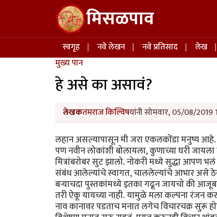
Skip to main content
मिसळपाव
Main navigation
स्वगृह
नवे लेखन
नवे प्रतिसाद
लेख
मुख्य पान
हे असे का असावं?
लेखक
तमराज किल्विष
यांनी सोमवार, 05/08/2019 1
लहान असल्यापासून मी जरा एकलकोंडा मनुष्य आहे
पण नवीन लोकांशी बोलायला, कुणाच्या घरी जायला
मित्रांबरोबर सुट झालो. नोकरी मध्ये सुद्धा आपण भ
संबंध आलेल्यांचे स्वागत, चाललेल्यांचे आभार असे
बऱ्याचदा पुस्तकांमध्ये इतका गढून जायचो की आजू
तरी ऐकू यायच्या नाही. यामुळे मला कल्पना रंजन करत 
नाव कानावर पडताच मनात लगेच विचारचक्र सुरू हो