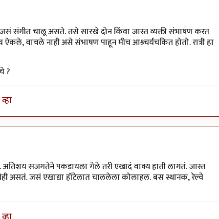
 जसं संगीत चालू असते. तसे सारखे दोन किंवा जास्त व्यक्ती संभाषण करत
ऐकले, वाचले नाही असे संभाषण पाहून मीच आश्र्चर्यचकित होतो. रात्री हा
चे ?
व्हा
ो. अतिशय सजगतेने पकडायला गेले तरी एखादं वाक्य हाती लागतं. जास्त
काहीही असतं. जसं एखाद्या हॉटेलात चाललेला कोलाहल. बस स्थानक, रेल्वे
व्हा