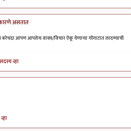
 कारणे असतात
by
तमराज किल्विष
बरेचदा आपण आपलेच वाक्य/विचार ऐकू येणाऱ्या गोंगाटात लादण्याची
सदस्य व्हा
व्हा