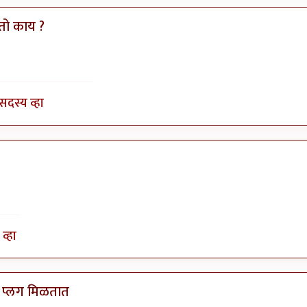
तो काय ?
ज किल्विष
सदस्य व्हा
व्हा
 प्लग मिळतात