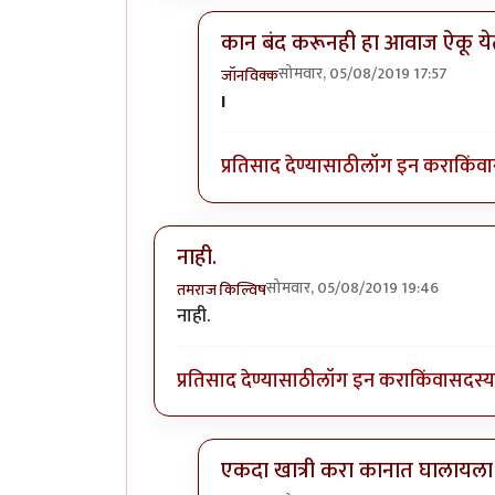
कान बंद करूनही हा आवाज ऐकू ये
सोमवार, 05/08/2019 17:57
जॉनविक्क
In reply to
जी लावला! क्षमस्व!
by
तमरा
I
प्रतिसाद देण्यासाठी
लॉग इन करा
किंवा
नाही.
सोमवार, 05/08/2019 19:46
तमराज किल्विष
नाही.
प्रतिसाद देण्यासाठी
लॉग इन करा
किंवा
सदस्य 
एकदा खात्री करा कानात घालायला