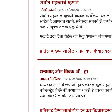
सर्वात महत्त्वाचे म्हणजे
सोमवार, 05/08/2019 17:45
जॉनविक्क
सर्वात महत्त्वाचे म्हणजे आजकाल बॅकग्राऊंड ला
आहेत हे जाणवत राहते. अनेकदा अतर्क्य जे कधीच 
प्रकार खूपच ठळक ऐकू येतो.
एखादे उदा. देता येईल का ऐकू येणाऱ्या संभाषणा
प्रतिसाद देण्यासाठी
लॉग इन करा
किंवा
सदस्य 
धन्यवाद जॉन विक्क जी . हा
सोमवार, 05/08/2019 17:52
तमराज किल्विष
धन्यवाद जॉन विक्क जी . हा प्रकार चालूच राहत
कॉन्सन्ट्रेट केले की संभाषण थांबते. हे वाक्य 
स्थानकावरील गोंगाट यासारखं.
प्रतिसाद देण्यासाठी
लॉग इन करा
किंवा
सदस्य 