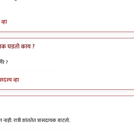
व्हा
ानक घडतो काय ?
by
तमराज किल्विष
रे ?
सदस्य व्हा
ाही. रात्री शांततेत त्रासदायक वाटतो.