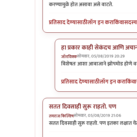
करण्यामुळे होत असावा असे वाटते.
प्रतिसाद देण्यासाठी
लॉग इन करा
किंवा
सदस्य 
हा प्रकार काही सेकंदच आणि अच
सोमवार, 05/08/2019 20:29
जॉनविक्क
In reply to
डॉक्टर साहेब मला संभाषणं
विशेषतः आशा आवाजाने झोपमोड होणे वगै
प्रतिसाद देण्यासाठी
लॉग इन करा
किंवा
सतत दिवसाही सुरू राहतो. पण
सोमवार, 05/08/2019 21:06
तमराज किल्विष
सतत दिवसाही सुरू राहतो. पण इतका लक्षात येत न