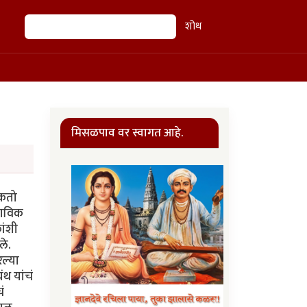
शोध
शोध
मिसळपाव वर स्वागत आहे.
शकतो
राविक
ांशी
ले.
ल्या
ंथ यांचं
ं