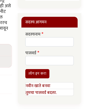
ालू
ाही असे
 नीट
कल
सदस्य आगमन
 फारच
जावून
सदस्यनाम
पासवर्ड
लॉग इन करा
नवीन खाते बनवा
तुमचा पासवर्ड बदला.