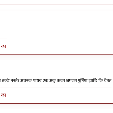
व्हा
ागे तक्ले ननतेर अचनक गायब एक अकु कका अमवस पुर्निमा झालि कि येतत
व्हा