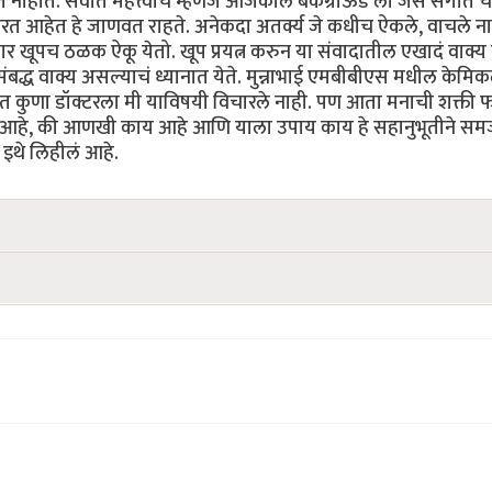
ंबत नाहीत. सर्वात महत्त्वाचे म्हणजे आजकाल बॅकग्राऊंड ला जसं संगीत च
 करत आहेत हे जाणवत राहते. अनेकदा अतर्क्य जे कधीच ऐकले, वाचले न
्रकार खूपच ठळक ऐकू येतो. खूप प्रयत्न करुन या संवादातील एखादं वाक्य
संबद्ध वाक्य असल्याचं ध्यानात येते. मुन्नाभाई एमबीबीएस मधील केमि
यंत कुणा डॉक्टरला मी याविषयी विचारले नाही. पण आता मनाची शक्ती
ार आहे, की आणखी काय आहे आणि याला उपाय काय हे सहानुभूतीने सम
ने इथे लिहीलं आहे.