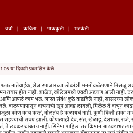
चर्चा
कविता
पाककृती
भटकंती
1:05 या दिवशी प्रकाशित केले.
. फक्त नातेवाईक, शेजारपाजारच्या लोकांशी मनमोकळेपणाने मिसळू 
 मन तयार होत नाही. शाळेत, कॉलेजमध्ये एवढी अडचण आली नाही. ठ
लं आणि आपलं काम भलं. जास्त संबंध कुठे वाढविले नाही, सासरच्या लोक
 ठेवले. बालपणापासून वाचनाची खूप आवड लागली, मिळेल ते वाचून काढ
बाजूला कोण काय करतं, बोलतंय हे कळायचं नाही. कुणी किती हाका मार
राहण्याची सवय झाली. कोणत्याही देव, संत, खेळाडू, देशभक्त, राजे, ग्र
तं, ते लवकर थांबतच नाही. सिनेमा पाहिला तर किमान आठवडाभर त्याच