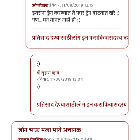
रविवार, 11/08/2019 12:15
जॉनविक्क
In reply to
त्यांना त्यांच्या भरोशावर
by
डॉ सुहास म्हात्रे
इतरांना ड्रेन करण्यात ते फार ट्रेन वाटतात खरे :)
पण... मन मानत नाही हो ;(
प्रतिसाद देण्यासाठी
लॉग इन करा
किंवा
सदस्य व्हा
:)
डॉ सुहास म्हात्रे
रविवार, 11/08/2019 13:04
In reply to
:)) हा हा हा
by
जॉनविक्क
:)
प्रतिसाद देण्यासाठी
लॉग इन करा
किंवा
सदस्य व्हा
जॉन भाऊ मला मागे अचानक
गुरुवार, 08/08/2019 08:48
तमराज किल्विष