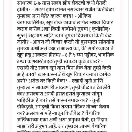
साधारण ६-७ तास सलग झोप शेवटची कधी घेतली
होतीत? - सलग झोप लागत नसल्यास रात्रीत कितीवेळा
तुम्हाला जाग येते? कारण काय? - ऑफिस
कामाव्यतिरीक्त, खूप डोकं लावावं लागेल अथवा विचार
करावं लागेल अशा किती बाबींमधे तुमचा [ कृतीशील्/
सुप्त ] सहभाग आहे? त्यात तुमचा दिवसाचा किती वेळ
जातो? - आपण जो विचार करतो तो दुसर्‍याला सांगतांना
तुमच्या कधी असं लक्षात आलंय का, की समोरच्याला ते
खूप हळू आकलन होतंय? - १ ते ५ च्या पट्टीवर, भावनिक
दृष्ट्या कणखरतेबद्दल तुम्ही स्वतःला कुठे बघाल? -
एखादी गोष्ट सलग खूप तास बिना ब्रेक घेता तुम्ही केली
आहे काय? खासकरून जेथे खूप विचार करावा लागेल
अशी? असेल तर किती वेळा? - एखादी जुनी आणि
तुम्हाला न आवडणारी आठवण, तुम्ही घोळवत ठेवलीये
का? असल्यास अगदी हसत हसत कुणाला सांगून
पाहिली आहे का? तसे करून बघाल का? - तुम्ही
डोकेदुखी, अंगदुखी किंवा तत्सम पीडेवर गोळ्या घेताय
का? असल्यास महिन्यातून कितीवेळा? वैचारिक
अतिरेकाच्या एका क्षणी असा अनुभव येतो, हा निदान
माझा तरी अनुभव आहे. जर तुम्हाला आपण वैचारिक