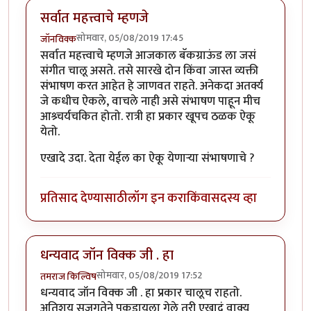
सर्वात महत्त्वाचे म्हणजे
सोमवार, 05/08/2019 17:45
जॉनविक्क
सर्वात महत्त्वाचे म्हणजे आजकाल बॅकग्राऊंड ला जसं
संगीत चालू असते. तसे सारखे दोन किंवा जास्त व्यक्ती
संभाषण करत आहेत हे जाणवत राहते. अनेकदा अतर्क्य
जे कधीच ऐकले, वाचले नाही असे संभाषण पाहून मीच
आश्र्चर्यचकित होतो. रात्री हा प्रकार खूपच ठळक ऐकू
येतो.
एखादे उदा. देता येईल का ऐकू येणाऱ्या संभाषणाचे ?
प्रतिसाद देण्यासाठी
लॉग इन करा
किंवा
सदस्य व्हा
धन्यवाद जॉन विक्क जी . हा
सोमवार, 05/08/2019 17:52
तमराज किल्विष
धन्यवाद जॉन विक्क जी . हा प्रकार चालूच राहतो.
अतिशय सजगतेने पकडायला गेले तरी एखादं वाक्य