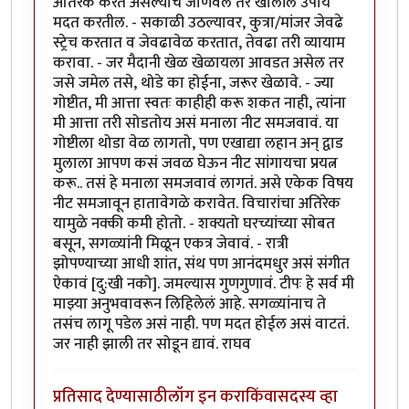
अतिरेक करत असल्याचे जाणवले तर खालील उपाय
मदत करतील. - सकाळी उठल्यावर, कुत्रा/मांजर जेवढे
स्ट्रेच करतात व जेवढावेळ करतात, तेवढा तरी व्यायाम
करावा. - जर मैदानी खेळ खेळायला आवडत असेल तर
जसे जमेल तसे, थोडे का होईना, जरूर खेळावे. - ज्या
गोष्टीत, मी आत्ता स्वतः काहीही करू शकत नाही, त्यांना
मी आत्ता तरी सोडतोय असं मनाला नीट समजवावं. या
गोष्टीला थोडा वेळ लागतो, पण एखाद्या लहान अन् द्वाड
मुलाला आपण कसं जवळ घेऊन नीट सांगायचा प्रयत्न
करू.. तसं हे मनाला समजवावं लागतं. असे एकेक विषय
नीट समजावून हातावेगळे करावेत. विचारांचा अतिरेक
यामुळे नक्की कमी होतो. - शक्यतो घरच्यांच्या सोबत
बसून, सगळ्यांनी मिळून एकत्र जेवावं. - रात्री
झोपण्याच्या आधी शांत, संथ पण आनंदमधुर असं संगीत
ऐकावं [दु:खी नको]. जमल्यास गुणगुणावं. टीपः हे सर्व मी
माझ्या अनुभवावरून लिहिलेलं आहे. सगळ्यांनाच ते
तसंच लागू पडेल असं नाही. पण मदत होईल असं वाटतं.
जर नाही झाली तर सोडून द्यावं. राघव
प्रतिसाद देण्यासाठी
लॉग इन करा
किंवा
सदस्य व्हा