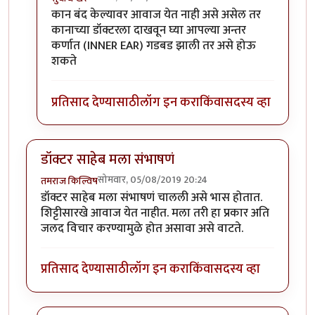
In reply to
नाही.
by
तमराज किल्विष
कान बंद केल्यावर आवाज येत नाही असे असेल तर
कानाच्या डॉक्टरला दाखवून घ्या आपल्या अन्तर
कर्णात (INNER EAR) गडबड झाली तर असे होऊ
शकते
प्रतिसाद देण्यासाठी
लॉग इन करा
किंवा
सदस्य व्हा
डॉक्टर साहेब मला संभाषणं
सोमवार, 05/08/2019 20:24
तमराज किल्विष
डॉक्टर साहेब मला संभाषणं चालली असे भास होतात.
शिट्टीसारखे आवाज येत नाहीत. मला तरी हा प्रकार अति
जलद विचार करण्यामुळे होत असावा असे वाटते.
प्रतिसाद देण्यासाठी
लॉग इन करा
किंवा
सदस्य व्हा