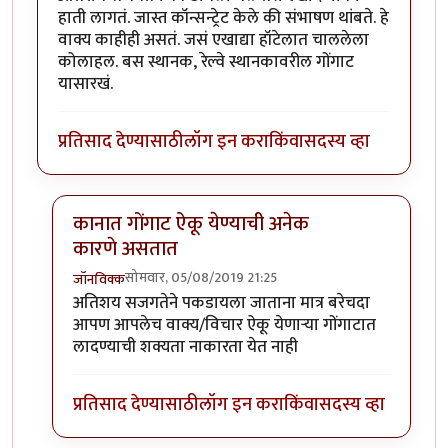
हाती लागतं. जास्त कॉन्सन्ट्रेट केले की संभाषण थांबते. हे
वाक्य काहीही असतं. जसं एखाद्या हॉटेलात चाललेला
कोलाहल. बस स्थानक, रेल्वे स्थानकावरील गोंगाट
यासारखं.
प्रतिसाद देण्यासाठी
लॉग इन करा
किंवा
सदस्य व्हा
कानात गोंगाट ऐकू येण्याची अनेक
कारणे असतात
सोमवार, 05/08/2019 21:25
जॉनविक्क
In reply to
धन्यवाद जॉन विक्क जी . हा
by
तमराज किल्विष
अतिशय सजगतेने पकडायला जाताना मात्र बरेचदा
आपण आपलेच वाक्य/विचार ऐकू येणाऱ्या गोंगाटात
लादण्याची शक्यता नाकारता येत नाही
प्रतिसाद देण्यासाठी
लॉग इन करा
किंवा
सदस्य व्हा