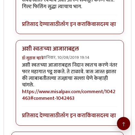
संवेदनशील स्वभाव अशी आपण समजूत करून घेतो.
गिल्ट फिलिंग सुद्धा त्याचाच भाग.
प्रतिसाद देण्यासाठी
लॉग इन करा
किंवा
सदस्य व्हा
अशी स्वतःच्या आजाराबद्दल
शनिवार, 10/08/2019 19:14
डॉ सुहास म्हात्रे
In reply to
जॉन भाऊ मी तणावग्रस्त नसुन
by
तमराज किल्वि
अशी स्वतःच्या आजाराबद्दल निदान स्वतःच करणे नंतर
फार महागात पडू शकते. ते टाळावे. त्रास जास्त झाला
की त्याबाबतीतल्या तज्ज्ञाचा सल्ला घेणे केव्हाही
चांगले.
https://www.misalpav.com/comment/1042
463#comment-1042463
प्रतिसाद देण्यासाठी
लॉग इन करा
किंवा
सदस्य व्हा
↑