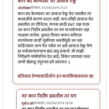
कान बंद केल्यावर जर आवाज ऐकू
सोमवार, 05/08/2019 21:21
जॉनविक्क
In reply to
सतत दिवसाही सुरू राहतो. पण
by
तमराज किल्व
कान बंद केल्यावर जर आवाज ऐकू येत नसतील तर
काळजीचे कारण वाटत नाही. मात्र तरीही आवाज येत
असतील तर टीनिटस, फ़ंगस साठी ENT तज्ञ गाठा
जर कान निर्दोष असतील तर मग मानसोपचार तज्ञ
गाठावा लागेल. नुसता विचार करून शरीरास
लागलेल्या काही चुकीच्या सवयींमुळे जर रक्त
वाहिन्यांवर ताण येत नसेल तर असे आवाज ऐकू येणं
हा मनोव्यापाराचाच प्रांत असू शकतो. मी माझी
निरीक्षणे गांभीर्यानेच देत आहे, विकेट घ्यायला मला
आधी खेळाडू तंदुरुस्त हवे असतात :)
प्रतिसाद देण्यासाठी
लॉग इन करा
किंवा
सदस्य व्हा
जर कान निर्दोष असतील तर मग
मंगळवार, 06/08/2019 18:38
सुबोध खरे