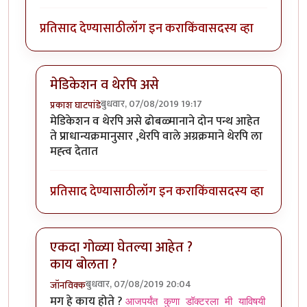
प्रतिसाद देण्यासाठी
लॉग इन करा
किंवा
सदस्य व्हा
मेडिकेशन व थेरपि असे
बुधवार, 07/08/2019 19:17
प्रकाश घाटपांडे
In reply to
शक्तिमान सिरियल मधली गीता.
by
तमराज किल्व
मेडिकेशन व थेरपि असे ढोबळ्मानाने दोन पन्थ आहेत
ते प्राधान्यक्रमानुसार ,थेरपि वाले अग्रक्रमाने थेरपि ला
मह्त्व देतात
प्रतिसाद देण्यासाठी
लॉग इन करा
किंवा
सदस्य व्हा
एकदा गोळ्या घेतल्या आहेत ?
काय बोलता ?
बुधवार, 07/08/2019 20:04
जॉनविक्क
In reply to
शक्तिमान सिरियल मधली गीता.
by
तमराज किल्व
मग हे काय होते ?
आजपर्यंत कुणा डॉक्टरला मी याविषयी