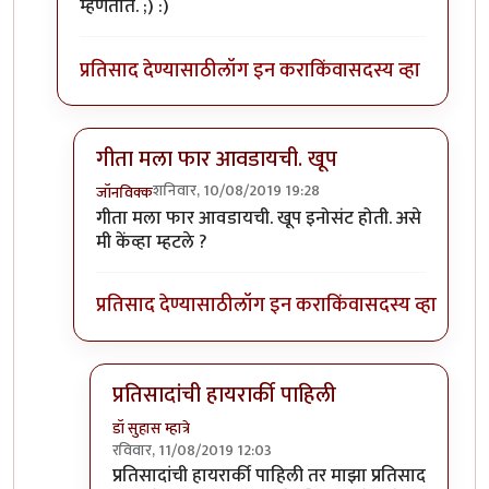
म्हणतात. ;) :)
प्रतिसाद देण्यासाठी
लॉग इन करा
किंवा
सदस्य व्हा
गीता मला फार आवडायची. खूप
शनिवार, 10/08/2019 19:28
जॉनविक्क
In reply to
गीता मला फार आवडायची. खूप
by
डॉ सुहास म्हा
गीता मला फार आवडायची. खूप इनोसंट होती. असे
मी केंव्हा म्हटले ?
प्रतिसाद देण्यासाठी
लॉग इन करा
किंवा
सदस्य व्हा
प्रतिसादांची हायरार्की पाहिली
डॉ सुहास म्हात्रे
रविवार, 11/08/2019 12:03
In reply to
गीता मला फार आवडायची. खूप
by
जॉनविक्
प्रतिसादांची हायरार्की पाहिली तर माझा प्रतिसाद