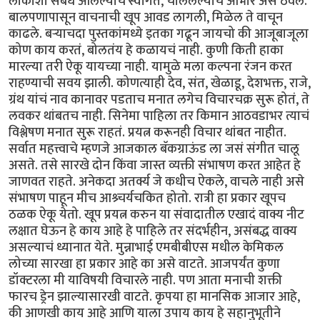
लोकांशी संबंध आलेल्यांचे स्वागत, चाललेल्यांचे आभार असे ठेवले.
बालपणापासून वाचनाची खूप आवड लागली, मिळेल ते वाचून
काढले. बऱ्याचदा पुस्तकांमध्ये इतका गढून जायचो की आजूबाजूला
कोण काय करतं, बोलतंय हे कळायचं नाही. कुणी किती हाका
मारल्या तरी ऐकू यायच्या नाही. यामुळे मला कल्पना रंजन करत
राहण्याची सवय झाली. कोणत्याही देव, संत, खेळाडू, देशभक्त, राजे,
ग्रंथ यांचं नाव कानावर पडताच मनात लगेच विचारचक्र सुरू होतं, ते
लवकर थांबतच नाही. सिनेमा पाहिला तर किमान आठवडाभर त्याचं
विश्लेषण मनात सुरू राहतं. प्रयत्न करूनही विचार थांबत नाहीत.
सर्वात महत्त्वाचे म्हणजे आजकाल बॅकग्राऊंड ला जसं संगीत चालू
असते. तसे सारखे दोन किंवा जास्त व्यक्ती संभाषण करत आहेत हे
जाणवत राहते. अनेकदा अतर्क्य जे कधीच ऐकले, वाचले नाही असे
संभाषण पाहून मीच आश्र्चर्यचकित होतो. रात्री हा प्रकार खूपच
ठळक ऐकू येतो. खूप प्रयत्न करुन या संवादातील एखादं वाक्य नीट
लक्षात घेऊन हे काय आहे हे पाहिले तर संदर्भहीन, असंबद्ध वाक्य
असल्याचं ध्यानात येते. मुन्नाभाई एमबीबीएस मधील केमिकल
लोच्या सारखा हा प्रकार आहे का असे वाटते. आजपर्यंत कुणा
डॉक्टरला मी याविषयी विचारले नाही. पण आता मनाची शक्ती
फारच ड्रेन झाल्यासारखी वाटते. कृपया हा मानसिक आजार आहे,
की आणखी काय आहे आणि याला उपाय काय हे सहानुभूतीने