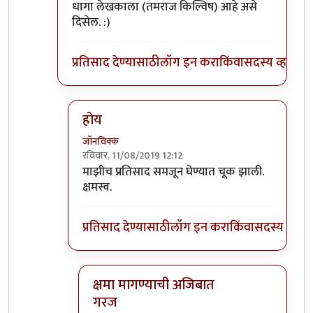
धागा लेखकाला (तमराज किल्विष) आहे असे
दिसेल. :)
प्रतिसाद देण्यासाठी
लॉग इन करा
किंवा
सदस्य व्हा
होय
जॉनविक्क
रविवार, 11/08/2019 12:12
In reply to
प्रतिसादांची हायरार्की पाहिली
by
डॉ सुहास म
माझीच प्रतिसाद समजून घेण्यात चूक झाली.
क्षमस्व.
प्रतिसाद देण्यासाठी
लॉग इन करा
किंवा
सदस्य व्हा
क्षमा मागण्याची अजिबात
गरज