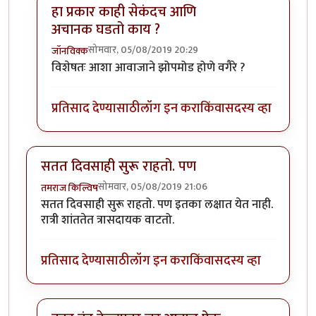
हा प्रकार काही सेकंदच आणि
अचानक घडतो काय ?
सोमवार, 05/08/2019 20:29
जॉनविक्क
In reply to
डॉक्टर साहेब मला संभाषणं
by
तमराज किल्विष
विशेषतः आशा आवाजाने झोपमोड होणे वगैरे ?
प्रतिसाद देण्यासाठी
लॉग इन करा
किंवा
सदस्य व्हा
सतत दिवसाही सुरू राहतो. पण
सोमवार, 05/08/2019 21:06
तमराज किल्विष
सतत दिवसाही सुरू राहतो. पण इतका लक्षात येत नाही.
रात्री शांततेत त्रासदायक वाटतो.
प्रतिसाद देण्यासाठी
लॉग इन करा
किंवा
सदस्य व्हा