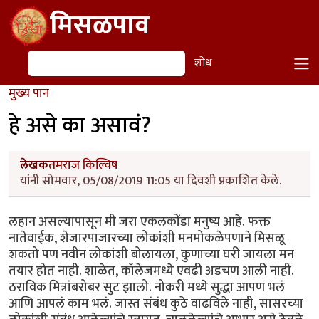
Skip to main content
मिसळपाव
शोध
शोध
मुख्य पान
हे असे का असावं?
लेखक
तमराज किल्विष
यांनी सोमवार, 05/08/2019 11:05 या दिवशी प्रकाशित केले.
लहान असल्यापासून मी जरा एकलकोंडा मनुष्य आहे. फक्त
नातेवाईक, शेजारपाजारच्या लोकांशी मनमोकळेपणाने मिसळू
शकतो पण नवीन लोकांशी बोलायला, कुणाच्या घरी जायला मन
तयार होत नाही. शाळेत, कॉलेजमध्ये एवढी अडचण आली नाही.
ठराविक मित्रांबरोबर सुट झालो. नोकरी मध्ये सुद्धा आपण भलं
आणि आपलं काम भलं. जास्त संबंध कुठे वाढविले नाही, सासरच्या