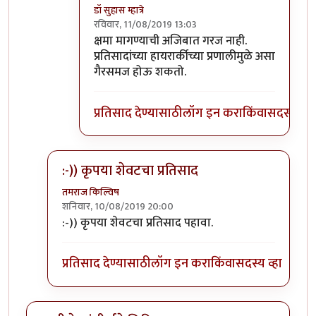
डॉ सुहास म्हात्रे
रविवार, 11/08/2019 13:03
In reply to
होय
by
जॉनविक्क
क्षमा मागण्याची अजिबात गरज नाही.
प्रतिसादांच्या हायरार्कीच्या प्रणालीमुळे असा
गैरसमज होऊ शकतो.
प्रतिसाद देण्यासाठी
लॉग इन करा
किंवा
सदस्य व्हा
:-)) कृपया शेवटचा प्रतिसाद
तमराज किल्विष
शनिवार, 10/08/2019 20:00
In reply to
गीता मला फार आवडायची. खूप
by
डॉ सुहास म्हा
:-)) कृपया शेवटचा प्रतिसाद पहावा.
प्रतिसाद देण्यासाठी
लॉग इन करा
किंवा
सदस्य व्हा