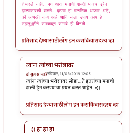
विचारले नाही. पण आता मनाची शक्ती फारच ड्रेन
झाल्यासारखी वाटते. कृपया हा मानसिक आजार आहे,
की आणखी काय आहे आणि याला उपाय काय हे
सहानुभूतीने समजावून सांगावे ही विनंती.
प्रतिसाद देण्यासाठी
लॉग इन करा
किंवा
सदस्य व्हा
त्यांना त्यांच्या भरोशावर
रविवार, 11/08/2019 12:05
डॉ सुहास म्हात्रे
In reply to
एकदा गोळ्या घेतल्या आहेत ? काय बोलता ?
त्यांना त्यांच्या भरोशावर सोडा... ते इतरांच्या मनाची
शक्ती ड्रेन करण्याचा प्रयत्न करत आहेत. =))
प्रतिसाद देण्यासाठी
लॉग इन करा
किंवा
सदस्य व्हा
:)) हा हा हा