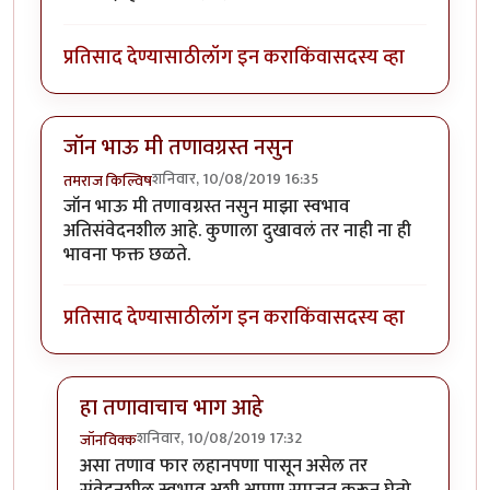
प्रतिसाद देण्यासाठी
लॉग इन करा
किंवा
सदस्य व्हा
जॉन भाऊ मी तणावग्रस्त नसुन
शनिवार, 10/08/2019 16:35
तमराज किल्विष
जॉन भाऊ मी तणावग्रस्त नसुन माझा स्वभाव
अतिसंवेदनशील आहे. कुणाला दुखावलं तर नाही ना ही
भावना फक्त छळते.
प्रतिसाद देण्यासाठी
लॉग इन करा
किंवा
सदस्य व्हा
हा तणावाचाच भाग आहे
शनिवार, 10/08/2019 17:32
जॉनविक्क
In reply to
जॉन भाऊ मी तणावग्रस्त नसुन
by
तमराज किल्वि
असा तणाव फार लहानपणा पासून असेल तर