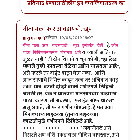
प्रतिसाद देण्यासाठी
लॉग इन करा
किंवा
सदस्य व्हा
गीता मला फार आवडायची. खूप
शनिवार, 10/08/2019 19:07
डॉ सुहास म्हात्रे
In reply to
गीता मला फार आवडायची. खूप
by
तमराज किल्व
हे
गीता मला फार आवडायची. खूप इनोसंट होती.
जॉन
याच्याशी अजिबात
भाऊ सिरियसनेसनेच विचारत आहे
जुळत नाही.* ती दोन विधाने वाचून कोणी,
"हा लेख
म्हणजे तुम्ही फावल्या वेळेचा उद्योग चालवला आहे"
,
असे म्हटले तर वाईट वाटून घेऊ नका... आणि
आजारपणाचे निमित्त काढून गळा तर अजिबात काढू
नका.
मात्र, वरची दोन्ही वाक्ये गंभीरपणे लिहिली
असली तर, वेळ न घालवता मानसोपचार तज्ज्ञाला
गाठा. कारण, ती अवस्था, "फ्लाईट ऑफ थॉट्स"
असू शकते, जी फार गंभीर गोष्ट आहे. हे मत एका
मिपाकराच्याबद्दलच्या (तुमच्याबद्दलच्या)
काळजीमुळे गंभीरपणे लिहिलेले आहे.
++++++++++++++++++ * जबानीतले असे
निसटते क्षण चोरी पकडायला पोलिस वापरतात, असे