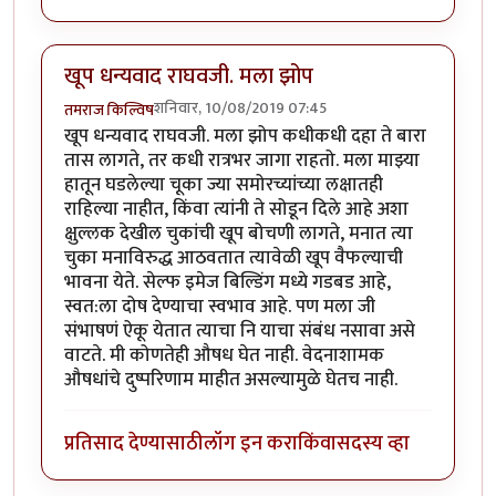
खूप धन्यवाद राघवजी. मला झोप
शनिवार, 10/08/2019 07:45
तमराज किल्विष
खूप धन्यवाद राघवजी. मला झोप कधीकधी दहा ते बारा
तास लागते, तर कधी रात्रभर जागा राहतो. मला माझ्या
हातून घडलेल्या चूका ज्या समोरच्यांच्या लक्षातही
राहिल्या नाहीत, किंवा त्यांनी ते सोडून दिले आहे अशा
क्षुल्लक देखील चुकांची खूप बोचणी लागते, मनात त्या
चुका मनाविरुद्ध आठवतात त्यावेळी खूप वैफल्याची
भावना येते. सेल्फ इमेज बिल्डिंग मध्ये गडबड आहे,
स्वत:ला दोष देण्याचा स्वभाव आहे. पण मला जी
संभाषणं ऐकू येतात त्याचा नि याचा संबंध नसावा असे
वाटते. मी कोणतेही औषध घेत नाही. वेदनाशामक
औषधांचे दुष्परिणाम माहीत असल्यामुळे घेतच नाही.
प्रतिसाद देण्यासाठी
लॉग इन करा
किंवा
सदस्य व्हा