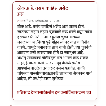
ठीक आहे. तसंच काहिसं असेल
असं
शनिवार, 10/08/2019 10:25
राघव
In reply to
खूप धन्यवाद राघवजी. मला झोप
by
तमराज किल्
ठीक आहे. तसंच काहिसं असेल असं वाटलं होतं.
स्वतःच्या लहान लहान चुकांकडे त्रयस्थपणे बघून त्यांना
हसण्यावारी नेणे.. अशा बहुतांश चुका आपल्या
जवळच्या व्यक्तींच्या पुढे मांडून त्यावर स्वतःच विनोद
करणे.. यामुळे मनावरचा ताण कमी होतो, त्या चुकांची
आठवण कमी त्रासदायक होते हा स्वानुभव आहे.
अर्थात् सगळ्याच गोष्टींबद्दल असं आपण करू शकत
नाही, हे मान्य. असो. -- वर नमूद केलेले प्रयोग
आपणांस वाटलेत तर जरूर करून पहावेत. बाकी
चांगल्या मानसोपचारतज्ञाकडे जाण्याचा श्रेयस्कर मार्ग
आहेच, जो कधीही उत्तम. शुभेच्छा.
प्रतिसाद देण्यासाठी
लॉग इन करा
किंवा
सदस्य व्हा