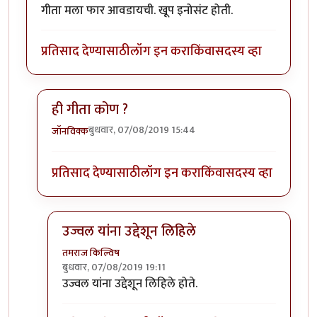
गीता मला फार आवडायची. खूप इनोसंट होती.
प्रतिसाद देण्यासाठी
लॉग इन करा
किंवा
सदस्य व्हा
ही गीता कोण ?
बुधवार, 07/08/2019 15:44
जॉनविक्क
In reply to
गीता मला फार आवडायची. खूप
by
तमराज किल्व
प्रतिसाद देण्यासाठी
लॉग इन करा
किंवा
सदस्य व्हा
उज्वल यांना उद्देशून लिहिले
तमराज किल्विष
बुधवार, 07/08/2019 19:11
In reply to
ही गीता कोण ?
by
जॉनविक्क
उज्वल यांना उद्देशून लिहिले होते.