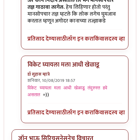
In reply to
कान बंद केल्यावर जर आवाज ऐकू
by
जॉनविक
जर कान निर्दोष असतील तर मग मानसोपचार
तज्ञ गाठावा लागेल.
हेच लिहिणार होतो परंतु
मानसोपचार तज्ञ म्हटले कि लोक लगेच घुमजाव
करतात म्हणून अगोदर कानाच्या तज्ज्ञाकडे
प्रतिसाद देण्यासाठी
लॉग इन करा
किंवा
सदस्य व्हा
विकेट घ्यायला मला आधी खेळाडू
डॉ सुहास म्हात्रे
शनिवार, 10/08/2019 18:57
In reply to
कान बंद केल्यावर जर आवाज ऐकू
by
जॉनविक
विकेट घ्यायला मला आधी खेळाडू तंदुरुस्त हवे
=))
असतात
प्रतिसाद देण्यासाठी
लॉग इन करा
किंवा
सदस्य व्हा
जॉन भाऊ सिरियसनेसनेच विचारत