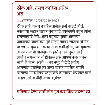
ठीक आहे. तसंच काहिसं असेल
असं
शनिवार, 10/08/2019 10:25
राघव
In reply to
खूप धन्यवाद राघवजी. मला झोप
by
तमराज किल्
ठीक आहे. तसंच काहिसं असेल असं वाटलं होतं.
स्वतःच्या लहान लहान चुकांकडे त्रयस्थपणे बघून त्यांना
हसण्यावारी नेणे.. अशा बहुतांश चुका आपल्या
जवळच्या व्यक्तींच्या पुढे मांडून त्यावर स्वतःच विनोद
करणे.. यामुळे मनावरचा ताण कमी होतो, त्या चुकांची
आठवण कमी त्रासदायक होते हा स्वानुभव आहे.
अर्थात् सगळ्याच गोष्टींबद्दल असं आपण करू शकत
नाही, हे मान्य. असो. -- वर नमूद केलेले प्रयोग
आपणांस वाटलेत तर जरूर करून पहावेत. बाकी
चांगल्या मानसोपचारतज्ञाकडे जाण्याचा श्रेयस्कर मार्ग
आहेच, जो कधीही उत्तम. शुभेच्छा.
प्रतिसाद देण्यासाठी
लॉग इन करा
किंवा
सदस्य व्हा