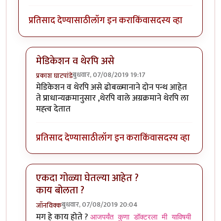
प्रतिसाद देण्यासाठी
लॉग इन करा
किंवा
सदस्य व्हा
मेडिकेशन व थेरपि असे
बुधवार, 07/08/2019 19:17
प्रकाश घाटपांडे
In reply to
शक्तिमान सिरियल मधली गीता.
by
तमराज किल्व
मेडिकेशन व थेरपि असे ढोबळ्मानाने दोन पन्थ आहेत
ते प्राधान्यक्रमानुसार ,थेरपि वाले अग्रक्रमाने थेरपि ला
मह्त्व देतात
प्रतिसाद देण्यासाठी
लॉग इन करा
किंवा
सदस्य व्हा
एकदा गोळ्या घेतल्या आहेत ?
काय बोलता ?
बुधवार, 07/08/2019 20:04
जॉनविक्क
In reply to
शक्तिमान सिरियल मधली गीता.
by
तमराज किल्व
मग हे काय होते ?
आजपर्यंत कुणा डॉक्टरला मी याविषयी