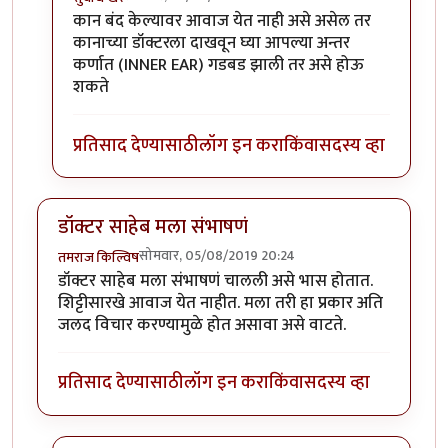
In reply to
नाही.
by
तमराज किल्विष
कान बंद केल्यावर आवाज येत नाही असे असेल तर
कानाच्या डॉक्टरला दाखवून घ्या आपल्या अन्तर
कर्णात (INNER EAR) गडबड झाली तर असे होऊ
शकते
प्रतिसाद देण्यासाठी
लॉग इन करा
किंवा
सदस्य व्हा
डॉक्टर साहेब मला संभाषणं
सोमवार, 05/08/2019 20:24
तमराज किल्विष
डॉक्टर साहेब मला संभाषणं चालली असे भास होतात.
शिट्टीसारखे आवाज येत नाहीत. मला तरी हा प्रकार अति
जलद विचार करण्यामुळे होत असावा असे वाटते.
प्रतिसाद देण्यासाठी
लॉग इन करा
किंवा
सदस्य व्हा