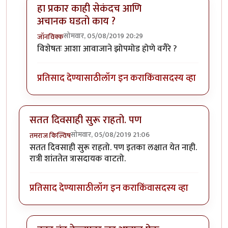
हा प्रकार काही सेकंदच आणि
अचानक घडतो काय ?
सोमवार, 05/08/2019 20:29
जॉनविक्क
In reply to
डॉक्टर साहेब मला संभाषणं
by
तमराज किल्विष
विशेषतः आशा आवाजाने झोपमोड होणे वगैरे ?
प्रतिसाद देण्यासाठी
लॉग इन करा
किंवा
सदस्य व्हा
सतत दिवसाही सुरू राहतो. पण
सोमवार, 05/08/2019 21:06
तमराज किल्विष
सतत दिवसाही सुरू राहतो. पण इतका लक्षात येत नाही.
रात्री शांततेत त्रासदायक वाटतो.
प्रतिसाद देण्यासाठी
लॉग इन करा
किंवा
सदस्य व्हा