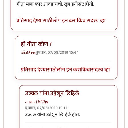
गीता मला फार आवडायची. खूप इनोसंट होती.
प्रतिसाद देण्यासाठी
लॉग इन करा
किंवा
सदस्य व्हा
ही गीता कोण ?
बुधवार, 07/08/2019 15:44
जॉनविक्क
In reply to
गीता मला फार आवडायची. खूप
by
तमराज किल्व
प्रतिसाद देण्यासाठी
लॉग इन करा
किंवा
सदस्य व्हा
उज्वल यांना उद्देशून लिहिले
तमराज किल्विष
बुधवार, 07/08/2019 19:11
In reply to
ही गीता कोण ?
by
जॉनविक्क
उज्वल यांना उद्देशून लिहिले होते.