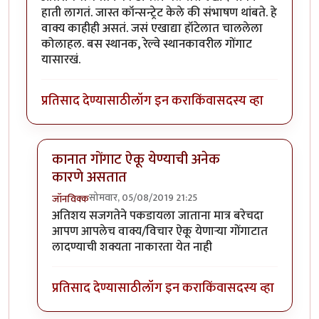
हाती लागतं. जास्त कॉन्सन्ट्रेट केले की संभाषण थांबते. हे
वाक्य काहीही असतं. जसं एखाद्या हॉटेलात चाललेला
कोलाहल. बस स्थानक, रेल्वे स्थानकावरील गोंगाट
यासारखं.
प्रतिसाद देण्यासाठी
लॉग इन करा
किंवा
सदस्य व्हा
कानात गोंगाट ऐकू येण्याची अनेक
कारणे असतात
सोमवार, 05/08/2019 21:25
जॉनविक्क
In reply to
धन्यवाद जॉन विक्क जी . हा
by
तमराज किल्विष
अतिशय सजगतेने पकडायला जाताना मात्र बरेचदा
आपण आपलेच वाक्य/विचार ऐकू येणाऱ्या गोंगाटात
लादण्याची शक्यता नाकारता येत नाही
प्रतिसाद देण्यासाठी
लॉग इन करा
किंवा
सदस्य व्हा