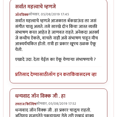
सर्वात महत्त्वाचे म्हणजे
सोमवार, 05/08/2019 17:45
जॉनविक्क
सर्वात महत्त्वाचे म्हणजे आजकाल बॅकग्राऊंड ला जसं
संगीत चालू असते. तसे सारखे दोन किंवा जास्त व्यक्ती
संभाषण करत आहेत हे जाणवत राहते. अनेकदा अतर्क्य
जे कधीच ऐकले, वाचले नाही असे संभाषण पाहून मीच
आश्र्चर्यचकित होतो. रात्री हा प्रकार खूपच ठळक ऐकू
येतो.
एखादे उदा. देता येईल का ऐकू येणाऱ्या संभाषणाचे ?
प्रतिसाद देण्यासाठी
लॉग इन करा
किंवा
सदस्य व्हा
धन्यवाद जॉन विक्क जी . हा
सोमवार, 05/08/2019 17:52
तमराज किल्विष
धन्यवाद जॉन विक्क जी . हा प्रकार चालूच राहतो.
अतिशय सजगतेने पकडायला गेले तरी एखादं वाक्य