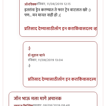
रविवार, 11/08/2019 12:15
जॉनविक्क
In reply to
त्यांना त्यांच्या भरोशावर
by
डॉ सुहास म्हात्रे
इतरांना ड्रेन करण्यात ते फार ट्रेन वाटतात खरे :)
पण... मन मानत नाही हो ;(
प्रतिसाद देण्यासाठी
लॉग इन करा
किंवा
सदस्य व्हा
:)
डॉ सुहास म्हात्रे
रविवार, 11/08/2019 13:04
In reply to
:)) हा हा हा
by
जॉनविक्क
:)
प्रतिसाद देण्यासाठी
लॉग इन करा
किंवा
सदस्य व्हा
जॉन भाऊ मला मागे अचानक
गुरुवार, 08/08/2019 08:48
तमराज किल्विष