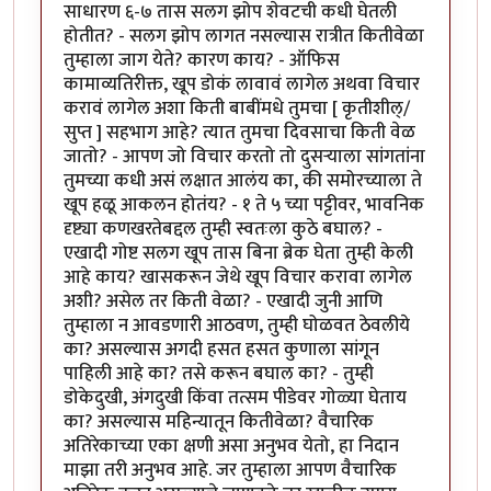
साधारण ६-७ तास सलग झोप शेवटची कधी घेतली
होतीत? - सलग झोप लागत नसल्यास रात्रीत कितीवेळा
तुम्हाला जाग येते? कारण काय? - ऑफिस
कामाव्यतिरीक्त, खूप डोकं लावावं लागेल अथवा विचार
करावं लागेल अशा किती बाबींमधे तुमचा [ कृतीशील्/
सुप्त ] सहभाग आहे? त्यात तुमचा दिवसाचा किती वेळ
जातो? - आपण जो विचार करतो तो दुसर्‍याला सांगतांना
तुमच्या कधी असं लक्षात आलंय का, की समोरच्याला ते
खूप हळू आकलन होतंय? - १ ते ५ च्या पट्टीवर, भावनिक
दृष्ट्या कणखरतेबद्दल तुम्ही स्वतःला कुठे बघाल? -
एखादी गोष्ट सलग खूप तास बिना ब्रेक घेता तुम्ही केली
आहे काय? खासकरून जेथे खूप विचार करावा लागेल
अशी? असेल तर किती वेळा? - एखादी जुनी आणि
तुम्हाला न आवडणारी आठवण, तुम्ही घोळवत ठेवलीये
का? असल्यास अगदी हसत हसत कुणाला सांगून
पाहिली आहे का? तसे करून बघाल का? - तुम्ही
डोकेदुखी, अंगदुखी किंवा तत्सम पीडेवर गोळ्या घेताय
का? असल्यास महिन्यातून कितीवेळा? वैचारिक
अतिरेकाच्या एका क्षणी असा अनुभव येतो, हा निदान
माझा तरी अनुभव आहे. जर तुम्हाला आपण वैचारिक