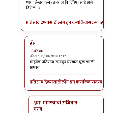
धागा लेखकाला (तमराज किल्विष) आहे असे
दिसेल. :)
प्रतिसाद देण्यासाठी
लॉग इन करा
किंवा
सदस्य व्हा
होय
जॉनविक्क
रविवार, 11/08/2019 12:12
In reply to
प्रतिसादांची हायरार्की पाहिली
by
डॉ सुहास म
माझीच प्रतिसाद समजून घेण्यात चूक झाली.
क्षमस्व.
प्रतिसाद देण्यासाठी
लॉग इन करा
किंवा
सदस्य व्हा
क्षमा मागण्याची अजिबात
गरज