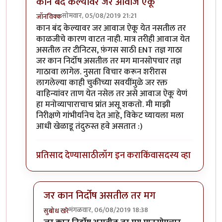
कान बंद केल्यावर जर आवाज ऐकू
सोमवार, 05/08/2019 21:21
जॉनविक्क
In reply to
सतत दिवसाही सुरू राहतो. पण
by
तमराज किल्व
कान बंद केल्यावर जर आवाज ऐकू येत नसतील तर
काळजीचे कारण वाटत नाही. मात्र तरीही आवाज येत
असतील तर टीनिटस, फ़ंगस साठी ENT तज्ञ गाठा
जर कान निर्दोष असतील तर मग मानसोपचार तज्ञ
गाठावा लागेल. नुसता विचार करून शरीरास
लागलेल्या काही चुकीच्या सवयींमुळे जर रक्त
वाहिन्यांवर ताण येत नसेल तर असे आवाज ऐकू येणं
हा मनोव्यापाराचाच प्रांत असू शकतो. मी माझी
निरीक्षणे गांभीर्यानेच देत आहे, विकेट घ्यायला मला
आधी खेळाडू तंदुरुस्त हवे असतात :)
प्रतिसाद देण्यासाठी
लॉग इन करा
किंवा
सदस्य व्हा
जर कान निर्दोष असतील तर मग
मंगळवार, 06/08/2019 18:38
सुबोध खरे