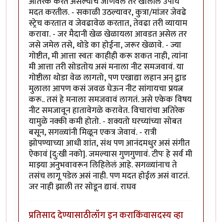
अतिरेक करत असल्याचे जाणवले तर खालील उपाय
मदत करतील. - सकाळी उठल्यावर, कुत्रा/मांजर जेवढे
स्ट्रेच करतात व जेवढावेळ करतात, तेवढा तरी व्यायाम
करावा. - जर मैदानी खेळ खेळायला आवडत असेल तर
जसे जमेल तसे, थोडे का होईना, जरूर खेळावे. - ज्या
गोष्टीत, मी आत्ता स्वतः काहीही करू शकत नाही, त्यांना
मी आत्ता तरी सोडतोय असं मनाला नीट समजवावं. या
गोष्टीला थोडा वेळ लागतो, पण एखाद्या लहान अन् द्वाड
मुलाला आपण कसं जवळ घेऊन नीट सांगायचा प्रयत्न
करू.. तसं हे मनाला समजवावं लागतं. असे एकेक विषय
नीट समजावून हातावेगळे करावेत. विचारांचा अतिरेक
यामुळे नक्की कमी होतो. - शक्यतो घरच्यांच्या सोबत
बसून, सगळ्यांनी मिळून एकत्र जेवावं. - रात्री
झोपण्याच्या आधी शांत, संथ पण आनंदमधुर असं संगीत
ऐकावं [दु:खी नको]. जमल्यास गुणगुणावं. टीपः हे सर्व मी
माझ्या अनुभवावरून लिहिलेलं आहे. सगळ्यांनाच ते
तसंच लागू पडेल असं नाही. पण मदत होईल असं वाटतं.
जर नाही झाली तर सोडून द्यावं. राघव
प्रतिसाद देण्यासाठी
लॉग इन करा
किंवा
सदस्य व्हा