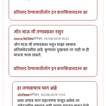
प्रतिसाद देण्यासाठी
लॉग इन करा
किंवा
सदस्य व्हा
जॉन भाऊ मी तणावग्रस्त नसुन
शनिवार, 10/08/2019 16:35
तमराज किल्विष
जॉन भाऊ मी तणावग्रस्त नसुन माझा स्वभाव
अतिसंवेदनशील आहे. कुणाला दुखावलं तर नाही ना ही
भावना फक्त छळते.
प्रतिसाद देण्यासाठी
लॉग इन करा
किंवा
सदस्य व्हा
हा तणावाचाच भाग आहे
शनिवार, 10/08/2019 17:32
जॉनविक्क
In reply to
जॉन भाऊ मी तणावग्रस्त नसुन
by
तमराज किल्वि
असा तणाव फार लहानपणा पासून असेल तर