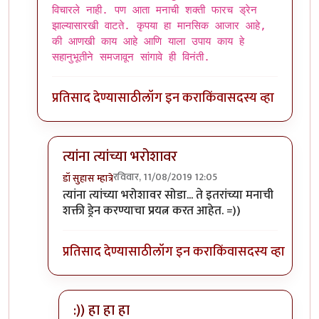
विचारले नाही. पण आता मनाची शक्ती फारच ड्रेन
झाल्यासारखी वाटते. कृपया हा मानसिक आजार आहे,
की आणखी काय आहे आणि याला उपाय काय हे
सहानुभूतीने समजावून सांगावे ही विनंती.
प्रतिसाद देण्यासाठी
लॉग इन करा
किंवा
सदस्य व्हा
त्यांना त्यांच्या भरोशावर
रविवार, 11/08/2019 12:05
डॉ सुहास म्हात्रे
In reply to
एकदा गोळ्या घेतल्या आहेत ? काय बोलता ?
त्यांना त्यांच्या भरोशावर सोडा... ते इतरांच्या मनाची
शक्ती ड्रेन करण्याचा प्रयत्न करत आहेत. =))
प्रतिसाद देण्यासाठी
लॉग इन करा
किंवा
सदस्य व्हा
:)) हा हा हा