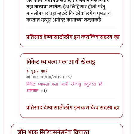
In reply to
कान बंद केल्यावर जर आवाज ऐकू
by
जॉनविक
जर कान निर्दोष असतील तर मग मानसोपचार
तज्ञ गाठावा लागेल.
हेच लिहिणार होतो परंतु
मानसोपचार तज्ञ म्हटले कि लोक लगेच घुमजाव
करतात म्हणून अगोदर कानाच्या तज्ज्ञाकडे
प्रतिसाद देण्यासाठी
लॉग इन करा
किंवा
सदस्य व्हा
विकेट घ्यायला मला आधी खेळाडू
डॉ सुहास म्हात्रे
शनिवार, 10/08/2019 18:57
In reply to
कान बंद केल्यावर जर आवाज ऐकू
by
जॉनविक
विकेट घ्यायला मला आधी खेळाडू तंदुरुस्त हवे
=))
असतात
प्रतिसाद देण्यासाठी
लॉग इन करा
किंवा
सदस्य व्हा
जॉन भाऊ सिरियसनेसनेच विचारत