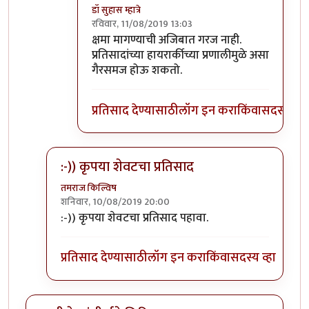
डॉ सुहास म्हात्रे
रविवार, 11/08/2019 13:03
In reply to
होय
by
जॉनविक्क
क्षमा मागण्याची अजिबात गरज नाही.
प्रतिसादांच्या हायरार्कीच्या प्रणालीमुळे असा
गैरसमज होऊ शकतो.
प्रतिसाद देण्यासाठी
लॉग इन करा
किंवा
सदस्य व्हा
:-)) कृपया शेवटचा प्रतिसाद
तमराज किल्विष
शनिवार, 10/08/2019 20:00
In reply to
गीता मला फार आवडायची. खूप
by
डॉ सुहास म्हा
:-)) कृपया शेवटचा प्रतिसाद पहावा.
प्रतिसाद देण्यासाठी
लॉग इन करा
किंवा
सदस्य व्हा