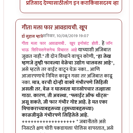
प्रतिसाद देण्यासाठी
लॉग इन करा
किंवा
सदस्य व्हा
गीता मला फार आवडायची. खूप
शनिवार, 10/08/2019 19:07
डॉ सुहास म्हात्रे
In reply to
गीता मला फार आवडायची. खूप
by
तमराज किल्व
हे
गीता मला फार आवडायची. खूप इनोसंट होती.
जॉन
याच्याशी अजिबात
भाऊ सिरियसनेसनेच विचारत आहे
जुळत नाही.* ती दोन विधाने वाचून कोणी,
"हा लेख
म्हणजे तुम्ही फावल्या वेळेचा उद्योग चालवला आहे"
,
असे म्हटले तर वाईट वाटून घेऊ नका... आणि
आजारपणाचे निमित्त काढून गळा तर अजिबात काढू
नका.
मात्र, वरची दोन्ही वाक्ये गंभीरपणे लिहिली
असली तर, वेळ न घालवता मानसोपचार तज्ज्ञाला
गाठा. कारण, ती अवस्था, "फ्लाईट ऑफ थॉट्स"
असू शकते, जी फार गंभीर गोष्ट आहे. हे मत एका
मिपाकराच्याबद्दलच्या (तुमच्याबद्दलच्या)
काळजीमुळे गंभीरपणे लिहिलेले आहे.
++++++++++++++++++ * जबानीतले असे
निसटते क्षण चोरी पकडायला पोलिस वापरतात, असे