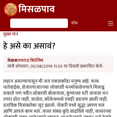
Skip to main content
मिसळपाव
शोध
शोध
मुख्य पान
हे असे का असावं?
लेखक
तमराज किल्विष
यांनी सोमवार, 05/08/2019 11:05 या दिवशी प्रकाशित केले.
लहान असल्यापासून मी जरा एकलकोंडा मनुष्य आहे. फक्त
नातेवाईक, शेजारपाजारच्या लोकांशी मनमोकळेपणाने मिसळू
शकतो पण नवीन लोकांशी बोलायला, कुणाच्या घरी जायला मन
तयार होत नाही. शाळेत, कॉलेजमध्ये एवढी अडचण आली नाही.
ठराविक मित्रांबरोबर सुट झालो. नोकरी मध्ये सुद्धा आपण भलं
आणि आपलं काम भलं. जास्त संबंध कुठे वाढविले नाही, सासरच्या