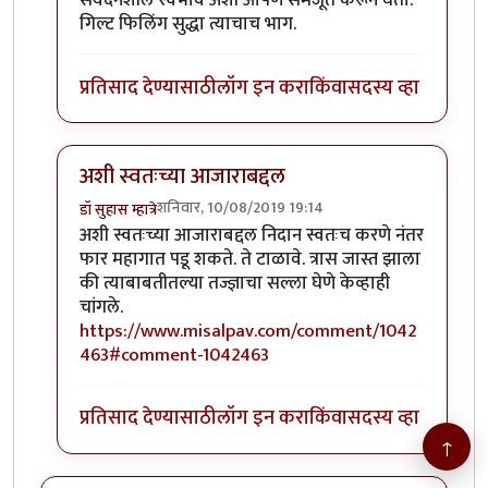
संवेदनशील स्वभाव अशी आपण समजूत करून घेतो.
गिल्ट फिलिंग सुद्धा त्याचाच भाग.
प्रतिसाद देण्यासाठी
लॉग इन करा
किंवा
सदस्य व्हा
अशी स्वतःच्या आजाराबद्दल
शनिवार, 10/08/2019 19:14
डॉ सुहास म्हात्रे
In reply to
जॉन भाऊ मी तणावग्रस्त नसुन
by
तमराज किल्वि
अशी स्वतःच्या आजाराबद्दल निदान स्वतःच करणे नंतर
फार महागात पडू शकते. ते टाळावे. त्रास जास्त झाला
की त्याबाबतीतल्या तज्ज्ञाचा सल्ला घेणे केव्हाही
चांगले.
https://www.misalpav.com/comment/1042
463#comment-1042463
प्रतिसाद देण्यासाठी
लॉग इन करा
किंवा
सदस्य व्हा
↑