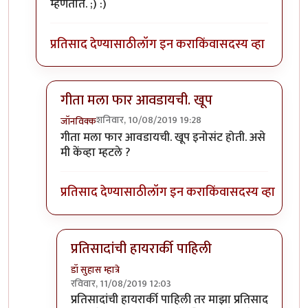
म्हणतात. ;) :)
प्रतिसाद देण्यासाठी
लॉग इन करा
किंवा
सदस्य व्हा
गीता मला फार आवडायची. खूप
शनिवार, 10/08/2019 19:28
जॉनविक्क
In reply to
गीता मला फार आवडायची. खूप
by
डॉ सुहास म्हा
गीता मला फार आवडायची. खूप इनोसंट होती. असे
मी केंव्हा म्हटले ?
प्रतिसाद देण्यासाठी
लॉग इन करा
किंवा
सदस्य व्हा
प्रतिसादांची हायरार्की पाहिली
डॉ सुहास म्हात्रे
रविवार, 11/08/2019 12:03
In reply to
गीता मला फार आवडायची. खूप
by
जॉनविक्
प्रतिसादांची हायरार्की पाहिली तर माझा प्रतिसाद