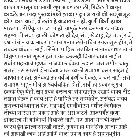
लोकांशी संबंध आलेल्यांचे स्वागत, चाललेल्यांचे आभार असे ठेवले.
बालपणापासून वाचनाची खूप आवड लागली, मिळेल ते वाचून
काढले. बऱ्याचदा पुस्तकांमध्ये इतका गढून जायचो की आजूबाजूला
कोण काय करतं, बोलतंय हे कळायचं नाही. कुणी किती हाका
मारल्या तरी ऐकू यायच्या नाही. यामुळे मला कल्पना रंजन करत
राहण्याची सवय झाली. कोणत्याही देव, संत, खेळाडू, देशभक्त, राजे,
ग्रंथ यांचं नाव कानावर पडताच मनात लगेच विचारचक्र सुरू होतं, ते
लवकर थांबतच नाही. सिनेमा पाहिला तर किमान आठवडाभर त्याचं
विश्लेषण मनात सुरू राहतं. प्रयत्न करूनही विचार थांबत नाहीत.
सर्वात महत्त्वाचे म्हणजे आजकाल बॅकग्राऊंड ला जसं संगीत चालू
असते. तसे सारखे दोन किंवा जास्त व्यक्ती संभाषण करत आहेत हे
जाणवत राहते. अनेकदा अतर्क्य जे कधीच ऐकले, वाचले नाही असे
संभाषण पाहून मीच आश्र्चर्यचकित होतो. रात्री हा प्रकार खूपच
ठळक ऐकू येतो. खूप प्रयत्न करुन या संवादातील एखादं वाक्य नीट
लक्षात घेऊन हे काय आहे हे पाहिले तर संदर्भहीन, असंबद्ध वाक्य
असल्याचं ध्यानात येते. मुन्नाभाई एमबीबीएस मधील केमिकल
लोच्या सारखा हा प्रकार आहे का असे वाटते. आजपर्यंत कुणा
डॉक्टरला मी याविषयी विचारले नाही. पण आता मनाची शक्ती
फारच ड्रेन झाल्यासारखी वाटते. कृपया हा मानसिक आजार आहे,
की आणखी काय आहे आणि याला उपाय काय हे सहानुभूतीने