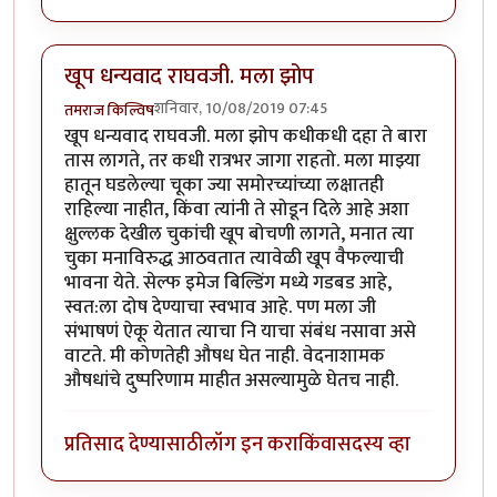
खूप धन्यवाद राघवजी. मला झोप
शनिवार, 10/08/2019 07:45
तमराज किल्विष
खूप धन्यवाद राघवजी. मला झोप कधीकधी दहा ते बारा
तास लागते, तर कधी रात्रभर जागा राहतो. मला माझ्या
हातून घडलेल्या चूका ज्या समोरच्यांच्या लक्षातही
राहिल्या नाहीत, किंवा त्यांनी ते सोडून दिले आहे अशा
क्षुल्लक देखील चुकांची खूप बोचणी लागते, मनात त्या
चुका मनाविरुद्ध आठवतात त्यावेळी खूप वैफल्याची
भावना येते. सेल्फ इमेज बिल्डिंग मध्ये गडबड आहे,
स्वत:ला दोष देण्याचा स्वभाव आहे. पण मला जी
संभाषणं ऐकू येतात त्याचा नि याचा संबंध नसावा असे
वाटते. मी कोणतेही औषध घेत नाही. वेदनाशामक
औषधांचे दुष्परिणाम माहीत असल्यामुळे घेतच नाही.
प्रतिसाद देण्यासाठी
लॉग इन करा
किंवा
सदस्य व्हा