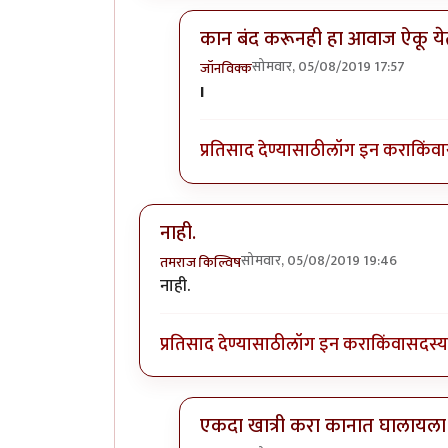
कान बंद करूनही हा आवाज ऐकू ये
सोमवार, 05/08/2019 17:57
जॉनविक्क
In reply to
जी लावला! क्षमस्व!
by
तमरा
I
प्रतिसाद देण्यासाठी
लॉग इन करा
किंवा
नाही.
सोमवार, 05/08/2019 19:46
तमराज किल्विष
नाही.
प्रतिसाद देण्यासाठी
लॉग इन करा
किंवा
सदस्य 
एकदा खात्री करा कानात घालायला