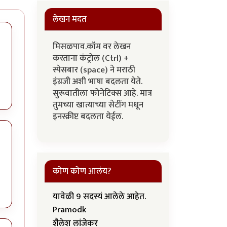
लेखन मदत
मिसळपाव.कॉम वर लेखन
करताना कंट्रोल (Ctrl) +
स्पेसबार (space) ने मराठी
इंग्रजी अशी भाषा बदलता येते.
सुरूवातीला फोनेटिक्स आहे. मात्र
तुमच्या खात्याच्या सेटींग मधून
इनस्क्रीप्ट बदलता येईल.
कोण कोण आलंय?
यावेळी 9 सदस्यं आलेले आहेत.
Pramodk
शैलेश लांजेकर