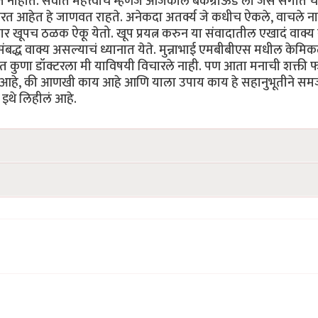
ंबत नाहीत. सर्वात महत्त्वाचे म्हणजे आजकाल बॅकग्राऊंड ला जसं संगीत च
 करत आहेत हे जाणवत राहते. अनेकदा अतर्क्य जे कधीच ऐकले, वाचले न
्रकार खूपच ठळक ऐकू येतो. खूप प्रयत्न करुन या संवादातील एखादं वाक्य
संबद्ध वाक्य असल्याचं ध्यानात येते. मुन्नाभाई एमबीबीएस मधील केमि
यंत कुणा डॉक्टरला मी याविषयी विचारले नाही. पण आता मनाची शक्ती
ार आहे, की आणखी काय आहे आणि याला उपाय काय हे सहानुभूतीने सम
ने इथे लिहीलं आहे.