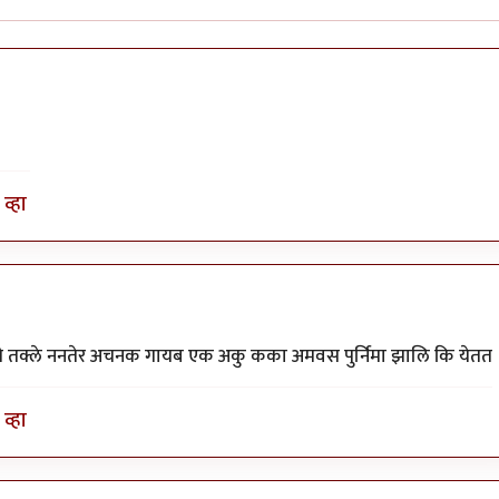
व्हा
ागे तक्ले ननतेर अचनक गायब एक अकु कका अमवस पुर्निमा झालि कि येतत
व्हा