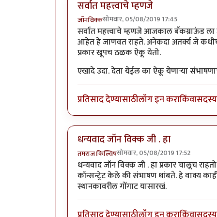
सर्वात महत्त्वाचे म्हणजे
सोमवार, 05/08/2019 17:45
जॉनविक्क
सर्वात महत्त्वाचे म्हणजे आजकाल बॅकग्राऊंड ला
आहेत हे जाणवत राहते. अनेकदा अतर्क्य जे कधीच 
प्रकार खूपच ठळक ऐकू येतो.
एखादे उदा. देता येईल का ऐकू येणाऱ्या संभाषणा
प्रतिसाद देण्यासाठी
लॉग इन करा
किंवा
सदस्य 
धन्यवाद जॉन विक्क जी . हा
सोमवार, 05/08/2019 17:52
तमराज किल्विष
धन्यवाद जॉन विक्क जी . हा प्रकार चालूच राहत
कॉन्सन्ट्रेट केले की संभाषण थांबते. हे वाक्य 
स्थानकावरील गोंगाट यासारखं.
प्रतिसाद देण्यासाठी
लॉग इन करा
किंवा
सदस्य 