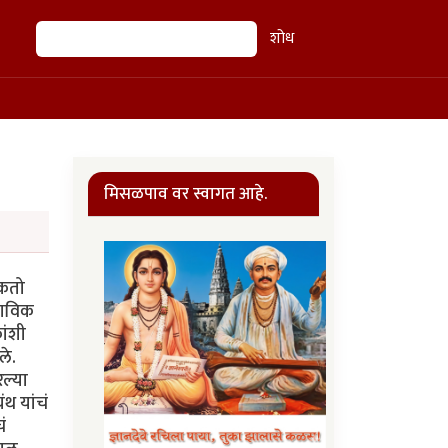
शोध
शोध
मिसळपाव वर स्वागत आहे.
शकतो
राविक
ांशी
ले.
ल्या
ंथ यांचं
ं