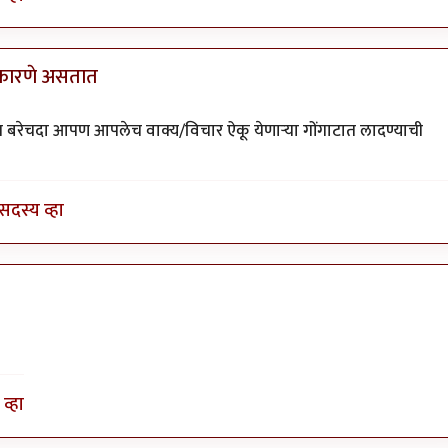
 कारणे असतात
by
तमराज किल्विष
बरेचदा आपण आपलेच वाक्य/विचार ऐकू येणाऱ्या गोंगाटात लादण्याची
सदस्य व्हा
व्हा