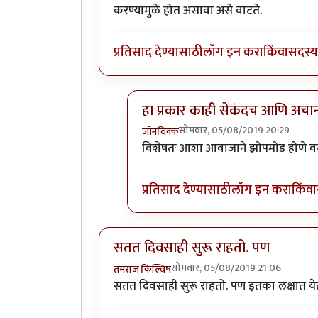
करण्यामुळे होत असावा असे वाटते.
प्रतिसाद देण्यासाठी
लॉग इन करा
किंवा
सदस्य 
हा प्रकार काही सेकंदच आणि अच
सोमवार, 05/08/2019 20:29
जॉनविक्क
In reply to
डॉक्टर साहेब मला संभाषणं
विशेषतः आशा आवाजाने झोपमोड होणे वगै
प्रतिसाद देण्यासाठी
लॉग इन करा
किंवा
सतत दिवसाही सुरू राहतो. पण
सोमवार, 05/08/2019 21:06
तमराज किल्विष
सतत दिवसाही सुरू राहतो. पण इतका लक्षात येत न