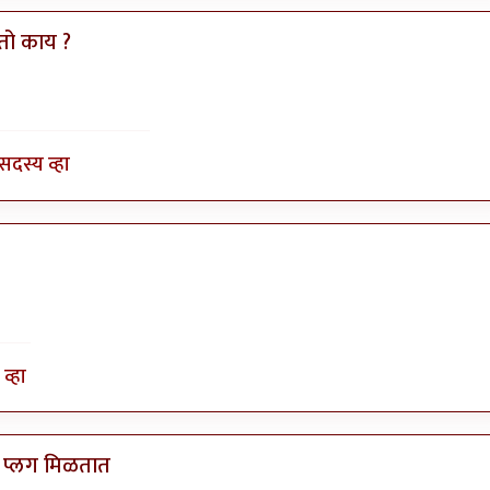
तो काय ?
ज किल्विष
सदस्य व्हा
व्हा
 प्लग मिळतात