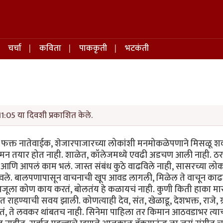
चर्चा
कविता
पाककृती
भटकंती
1:05 या दिवशी प्रकाशित केले.
. फक्त नातेवाईक, शेजारपाजारच्या लोकांशी मनमोकळेपणाने मिसळू 
 मन तयार होत नाही. शाळेत, कॉलेजमध्ये एवढी अडचण आली नाही. ठ
लं आणि आपलं काम भलं. जास्त संबंध कुठे वाढविले नाही, सासरच्या लोक
 ठेवले. बालपणापासून वाचनाची खूप आवड लागली, मिळेल ते वाचून काढ
बाजूला कोण काय करतं, बोलतंय हे कळायचं नाही. कुणी किती हाका मार
राहण्याची सवय झाली. कोणत्याही देव, संत, खेळाडू, देशभक्त, राजे, ग्र
तं, ते लवकर थांबतच नाही. सिनेमा पाहिला तर किमान आठवडाभर त्याच