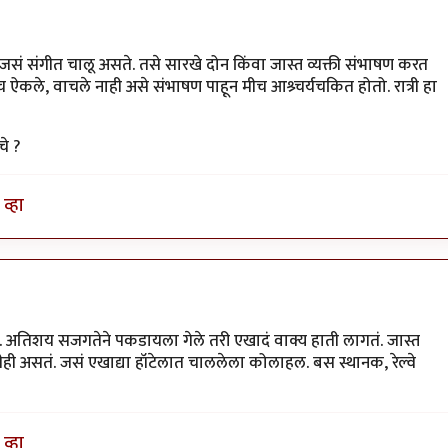
 जसं संगीत चालू असते. तसे सारखे दोन किंवा जास्त व्यक्ती संभाषण करत
ऐकले, वाचले नाही असे संभाषण पाहून मीच आश्र्चर्यचकित होतो. रात्री हा
चे ?
व्हा
ो. अतिशय सजगतेने पकडायला गेले तरी एखादं वाक्य हाती लागतं. जास्त
काहीही असतं. जसं एखाद्या हॉटेलात चाललेला कोलाहल. बस स्थानक, रेल्वे
व्हा