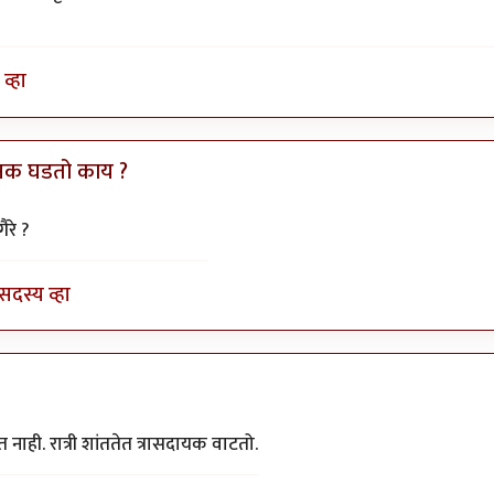
व्हा
ानक घडतो काय ?
by
तमराज किल्विष
रे ?
सदस्य व्हा
ाही. रात्री शांततेत त्रासदायक वाटतो.