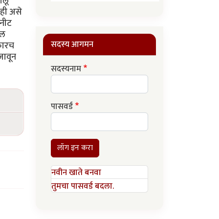
ालू
ाही असे
 नीट
कल
सदस्य आगमन
 फारच
जावून
सदस्यनाम
पासवर्ड
लॉग इन करा
नवीन खाते बनवा
तुमचा पासवर्ड बदला.