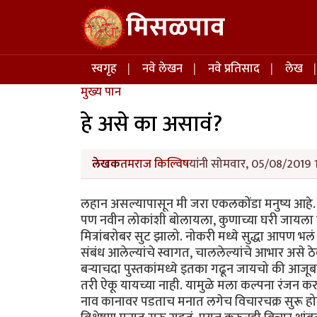
Skip to main content
मिसळपाव
Main navigation
स्वगृह
नवे लेखन
नवे प्रतिसाद
लेख
मुख्य पान
हे असे का असावं?
लेखक
तमराज किल्विष
यांनी सोमवार, 05/08/2019 1
लहान असल्यापासून मी जरा एकलकोंडा मनुष्य आहे
पण नवीन लोकांशी बोलायला, कुणाच्या घरी जायला
मित्रांबरोबर सुट झालो. नोकरी मध्ये सुद्धा आपण भ
संबंध आलेल्यांचे स्वागत, चाललेल्यांचे आभार असे
बऱ्याचदा पुस्तकांमध्ये इतका गढून जायचो की आजू
तरी ऐकू यायच्या नाही. यामुळे मला कल्पना रंजन करत 
नाव कानावर पडताच मनात लगेच विचारचक्र सुरू हो