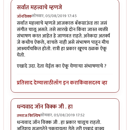
सर्वात महत्त्वाचे म्हणजे
सोमवार, 05/08/2019 17:45
जॉनविक्क
सर्वात महत्त्वाचे म्हणजे आजकाल बॅकग्राऊंड ला जसं
संगीत चालू असते. तसे सारखे दोन किंवा जास्त व्यक्ती
संभाषण करत आहेत हे जाणवत राहते. अनेकदा अतर्क्य
जे कधीच ऐकले, वाचले नाही असे संभाषण पाहून मीच
आश्र्चर्यचकित होतो. रात्री हा प्रकार खूपच ठळक ऐकू
येतो.
एखादे उदा. देता येईल का ऐकू येणाऱ्या संभाषणाचे ?
प्रतिसाद देण्यासाठी
लॉग इन करा
किंवा
सदस्य व्हा
धन्यवाद जॉन विक्क जी . हा
सोमवार, 05/08/2019 17:52
तमराज किल्विष
धन्यवाद जॉन विक्क जी . हा प्रकार चालूच राहतो.
अतिशय सजगतेने पकडायला गेले तरी एखादं वाक्य