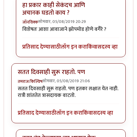
हा प्रकार काही सेकंदच आणि
अचानक घडतो काय ?
सोमवार, 05/08/2019 20:29
जॉनविक्क
In reply to
डॉक्टर साहेब मला संभाषणं
by
तमराज किल्विष
विशेषतः आशा आवाजाने झोपमोड होणे वगैरे ?
प्रतिसाद देण्यासाठी
लॉग इन करा
किंवा
सदस्य व्हा
सतत दिवसाही सुरू राहतो. पण
सोमवार, 05/08/2019 21:06
तमराज किल्विष
सतत दिवसाही सुरू राहतो. पण इतका लक्षात येत नाही.
रात्री शांततेत त्रासदायक वाटतो.
प्रतिसाद देण्यासाठी
लॉग इन करा
किंवा
सदस्य व्हा