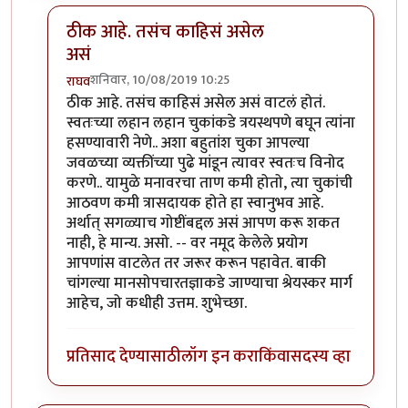
ठीक आहे. तसंच काहिसं असेल
असं
शनिवार, 10/08/2019 10:25
राघव
In reply to
खूप धन्यवाद राघवजी. मला झोप
by
तमराज किल्
ठीक आहे. तसंच काहिसं असेल असं वाटलं होतं.
स्वतःच्या लहान लहान चुकांकडे त्रयस्थपणे बघून त्यांना
हसण्यावारी नेणे.. अशा बहुतांश चुका आपल्या
जवळच्या व्यक्तींच्या पुढे मांडून त्यावर स्वतःच विनोद
करणे.. यामुळे मनावरचा ताण कमी होतो, त्या चुकांची
आठवण कमी त्रासदायक होते हा स्वानुभव आहे.
अर्थात् सगळ्याच गोष्टींबद्दल असं आपण करू शकत
नाही, हे मान्य. असो. -- वर नमूद केलेले प्रयोग
आपणांस वाटलेत तर जरूर करून पहावेत. बाकी
चांगल्या मानसोपचारतज्ञाकडे जाण्याचा श्रेयस्कर मार्ग
आहेच, जो कधीही उत्तम. शुभेच्छा.
प्रतिसाद देण्यासाठी
लॉग इन करा
किंवा
सदस्य व्हा