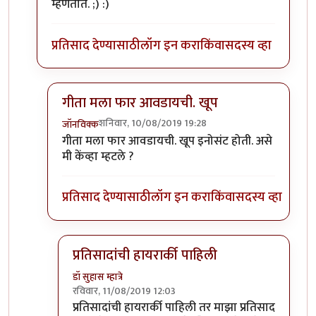
म्हणतात. ;) :)
प्रतिसाद देण्यासाठी
लॉग इन करा
किंवा
सदस्य व्हा
गीता मला फार आवडायची. खूप
शनिवार, 10/08/2019 19:28
जॉनविक्क
In reply to
गीता मला फार आवडायची. खूप
by
डॉ सुहास म्हा
गीता मला फार आवडायची. खूप इनोसंट होती. असे
मी केंव्हा म्हटले ?
प्रतिसाद देण्यासाठी
लॉग इन करा
किंवा
सदस्य व्हा
प्रतिसादांची हायरार्की पाहिली
डॉ सुहास म्हात्रे
रविवार, 11/08/2019 12:03
In reply to
गीता मला फार आवडायची. खूप
by
जॉनविक्
प्रतिसादांची हायरार्की पाहिली तर माझा प्रतिसाद