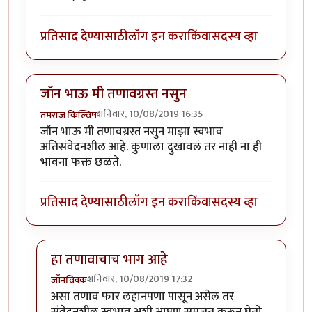
प्रतिसाद देण्यासाठी
लॉग इन करा
किंवा
सदस्य व्हा
जॉन भाऊ मी तणावग्रस्त नसुन
शनिवार, 10/08/2019 16:35
तमराज किल्विष
जॉन भाऊ मी तणावग्रस्त नसुन माझा स्वभाव
अतिसंवेदनशील आहे. कुणाला दुखावलं तर नाही ना ही
भावना फक्त छळते.
प्रतिसाद देण्यासाठी
लॉग इन करा
किंवा
सदस्य व्हा
हा तणावाचाच भाग आहे
शनिवार, 10/08/2019 17:32
जॉनविक्क
In reply to
जॉन भाऊ मी तणावग्रस्त नसुन
by
तमराज किल्वि
असा तणाव फार लहानपणा पासून असेल तर