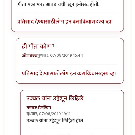
गीता मला फार आवडायची. खूप इनोसंट होती.
प्रतिसाद देण्यासाठी
लॉग इन करा
किंवा
सदस्य व्हा
ही गीता कोण ?
बुधवार, 07/08/2019 15:44
जॉनविक्क
In reply to
गीता मला फार आवडायची. खूप
by
तमराज किल्व
प्रतिसाद देण्यासाठी
लॉग इन करा
किंवा
सदस्य व्हा
उज्वल यांना उद्देशून लिहिले
तमराज किल्विष
बुधवार, 07/08/2019 19:11
In reply to
ही गीता कोण ?
by
जॉनविक्क
उज्वल यांना उद्देशून लिहिले होते.