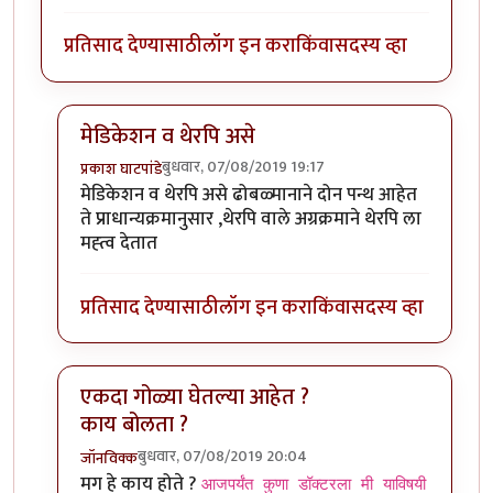
प्रतिसाद देण्यासाठी
लॉग इन करा
किंवा
सदस्य व्हा
मेडिकेशन व थेरपि असे
बुधवार, 07/08/2019 19:17
प्रकाश घाटपांडे
In reply to
शक्तिमान सिरियल मधली गीता.
by
तमराज किल्व
मेडिकेशन व थेरपि असे ढोबळ्मानाने दोन पन्थ आहेत
ते प्राधान्यक्रमानुसार ,थेरपि वाले अग्रक्रमाने थेरपि ला
मह्त्व देतात
प्रतिसाद देण्यासाठी
लॉग इन करा
किंवा
सदस्य व्हा
एकदा गोळ्या घेतल्या आहेत ?
काय बोलता ?
बुधवार, 07/08/2019 20:04
जॉनविक्क
In reply to
शक्तिमान सिरियल मधली गीता.
by
तमराज किल्व
मग हे काय होते ?
आजपर्यंत कुणा डॉक्टरला मी याविषयी