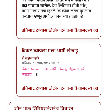
In reply to
कान बंद केल्यावर जर आवाज ऐकू
by
जॉनविक
जर कान निर्दोष असतील तर मग मानसोपचार
तज्ञ गाठावा लागेल.
हेच लिहिणार होतो परंतु
मानसोपचार तज्ञ म्हटले कि लोक लगेच घुमजाव
करतात म्हणून अगोदर कानाच्या तज्ज्ञाकडे
प्रतिसाद देण्यासाठी
लॉग इन करा
किंवा
सदस्य व्हा
विकेट घ्यायला मला आधी खेळाडू
डॉ सुहास म्हात्रे
शनिवार, 10/08/2019 18:57
In reply to
कान बंद केल्यावर जर आवाज ऐकू
by
जॉनविक
विकेट घ्यायला मला आधी खेळाडू तंदुरुस्त हवे
=))
असतात
प्रतिसाद देण्यासाठी
लॉग इन करा
किंवा
सदस्य व्हा
जॉन भाऊ सिरियसनेसनेच विचारत