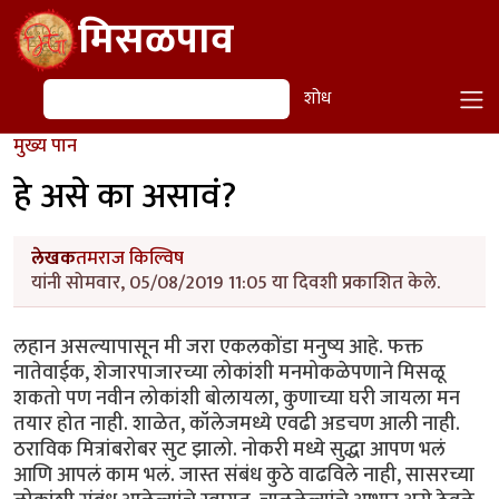
Skip to main content
मिसळपाव
शोध
शोध
मुख्य पान
हे असे का असावं?
लेखक
तमराज किल्विष
यांनी सोमवार, 05/08/2019 11:05 या दिवशी प्रकाशित केले.
लहान असल्यापासून मी जरा एकलकोंडा मनुष्य आहे. फक्त
नातेवाईक, शेजारपाजारच्या लोकांशी मनमोकळेपणाने मिसळू
शकतो पण नवीन लोकांशी बोलायला, कुणाच्या घरी जायला मन
तयार होत नाही. शाळेत, कॉलेजमध्ये एवढी अडचण आली नाही.
ठराविक मित्रांबरोबर सुट झालो. नोकरी मध्ये सुद्धा आपण भलं
आणि आपलं काम भलं. जास्त संबंध कुठे वाढविले नाही, सासरच्या