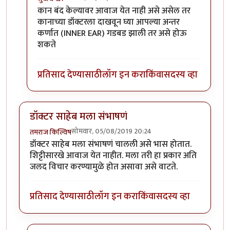
In reply to
नाही.
by
तमराज किल्विष
कान बंद केल्यावर आवाज येत नाही असे असेल तर
कानाच्या डॉक्टरला दाखवून घ्या आपल्या अन्तर
कर्णात (INNER EAR) गडबड झाली तर असे होऊ
शकते
प्रतिसाद देण्यासाठी
लॉग इन करा
किंवा
सदस्य व्हा
डॉक्टर साहेब मला संभाषणं
सोमवार, 05/08/2019 20:24
तमराज किल्विष
डॉक्टर साहेब मला संभाषणं चालली असे भास होतात.
शिट्टीसारखे आवाज येत नाहीत. मला तरी हा प्रकार अति
जलद विचार करण्यामुळे होत असावा असे वाटते.
प्रतिसाद देण्यासाठी
लॉग इन करा
किंवा
सदस्य व्हा