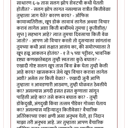
साधारण ६-७ तास सलग झोप शेवटची कधी घेतली
होतीत? - सलग झोप लागत नसल्यास रात्रीत कितीवेळा
तुम्हाला जाग येते? कारण काय? - ऑफिस
कामाव्यतिरीक्त, खूप डोकं लावावं लागेल अथवा विचार
करावं लागेल अशा किती बाबींमधे तुमचा [ कृतीशील्/
सुप्त ] सहभाग आहे? त्यात तुमचा दिवसाचा किती वेळ
जातो? - आपण जो विचार करतो तो दुसर्‍याला सांगतांना
तुमच्या कधी असं लक्षात आलंय का, की समोरच्याला ते
खूप हळू आकलन होतंय? - १ ते ५ च्या पट्टीवर, भावनिक
दृष्ट्या कणखरतेबद्दल तुम्ही स्वतःला कुठे बघाल? -
एखादी गोष्ट सलग खूप तास बिना ब्रेक घेता तुम्ही केली
आहे काय? खासकरून जेथे खूप विचार करावा लागेल
अशी? असेल तर किती वेळा? - एखादी जुनी आणि
तुम्हाला न आवडणारी आठवण, तुम्ही घोळवत ठेवलीये
का? असल्यास अगदी हसत हसत कुणाला सांगून
पाहिली आहे का? तसे करून बघाल का? - तुम्ही
डोकेदुखी, अंगदुखी किंवा तत्सम पीडेवर गोळ्या घेताय
का? असल्यास महिन्यातून कितीवेळा? वैचारिक
अतिरेकाच्या एका क्षणी असा अनुभव येतो, हा निदान
माझा तरी अनुभव आहे. जर तुम्हाला आपण वैचारिक