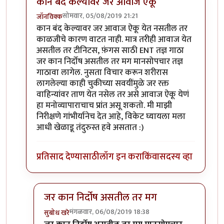
कान बंद केल्यावर जर आवाज ऐकू
सोमवार, 05/08/2019 21:21
जॉनविक्क
In reply to
सतत दिवसाही सुरू राहतो. पण
by
तमराज किल्व
कान बंद केल्यावर जर आवाज ऐकू येत नसतील तर
काळजीचे कारण वाटत नाही. मात्र तरीही आवाज येत
असतील तर टीनिटस, फ़ंगस साठी ENT तज्ञ गाठा
जर कान निर्दोष असतील तर मग मानसोपचार तज्ञ
गाठावा लागेल. नुसता विचार करून शरीरास
लागलेल्या काही चुकीच्या सवयींमुळे जर रक्त
वाहिन्यांवर ताण येत नसेल तर असे आवाज ऐकू येणं
हा मनोव्यापाराचाच प्रांत असू शकतो. मी माझी
निरीक्षणे गांभीर्यानेच देत आहे, विकेट घ्यायला मला
आधी खेळाडू तंदुरुस्त हवे असतात :)
प्रतिसाद देण्यासाठी
लॉग इन करा
किंवा
सदस्य व्हा
जर कान निर्दोष असतील तर मग
मंगळवार, 06/08/2019 18:38
सुबोध खरे