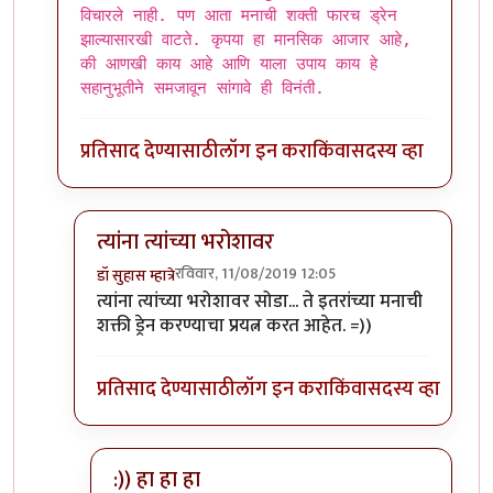
विचारले नाही. पण आता मनाची शक्ती फारच ड्रेन
झाल्यासारखी वाटते. कृपया हा मानसिक आजार आहे,
की आणखी काय आहे आणि याला उपाय काय हे
सहानुभूतीने समजावून सांगावे ही विनंती.
प्रतिसाद देण्यासाठी
लॉग इन करा
किंवा
सदस्य व्हा
त्यांना त्यांच्या भरोशावर
रविवार, 11/08/2019 12:05
डॉ सुहास म्हात्रे
In reply to
एकदा गोळ्या घेतल्या आहेत ? काय बोलता ?
त्यांना त्यांच्या भरोशावर सोडा... ते इतरांच्या मनाची
शक्ती ड्रेन करण्याचा प्रयत्न करत आहेत. =))
प्रतिसाद देण्यासाठी
लॉग इन करा
किंवा
सदस्य व्हा
:)) हा हा हा