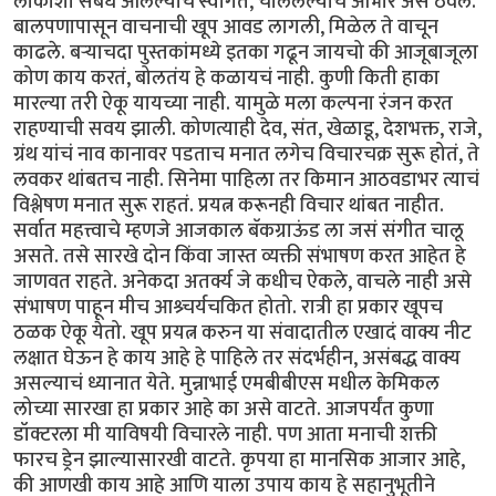
लोकांशी संबंध आलेल्यांचे स्वागत, चाललेल्यांचे आभार असे ठेवले.
बालपणापासून वाचनाची खूप आवड लागली, मिळेल ते वाचून
काढले. बऱ्याचदा पुस्तकांमध्ये इतका गढून जायचो की आजूबाजूला
कोण काय करतं, बोलतंय हे कळायचं नाही. कुणी किती हाका
मारल्या तरी ऐकू यायच्या नाही. यामुळे मला कल्पना रंजन करत
राहण्याची सवय झाली. कोणत्याही देव, संत, खेळाडू, देशभक्त, राजे,
ग्रंथ यांचं नाव कानावर पडताच मनात लगेच विचारचक्र सुरू होतं, ते
लवकर थांबतच नाही. सिनेमा पाहिला तर किमान आठवडाभर त्याचं
विश्लेषण मनात सुरू राहतं. प्रयत्न करूनही विचार थांबत नाहीत.
सर्वात महत्त्वाचे म्हणजे आजकाल बॅकग्राऊंड ला जसं संगीत चालू
असते. तसे सारखे दोन किंवा जास्त व्यक्ती संभाषण करत आहेत हे
जाणवत राहते. अनेकदा अतर्क्य जे कधीच ऐकले, वाचले नाही असे
संभाषण पाहून मीच आश्र्चर्यचकित होतो. रात्री हा प्रकार खूपच
ठळक ऐकू येतो. खूप प्रयत्न करुन या संवादातील एखादं वाक्य नीट
लक्षात घेऊन हे काय आहे हे पाहिले तर संदर्भहीन, असंबद्ध वाक्य
असल्याचं ध्यानात येते. मुन्नाभाई एमबीबीएस मधील केमिकल
लोच्या सारखा हा प्रकार आहे का असे वाटते. आजपर्यंत कुणा
डॉक्टरला मी याविषयी विचारले नाही. पण आता मनाची शक्ती
फारच ड्रेन झाल्यासारखी वाटते. कृपया हा मानसिक आजार आहे,
की आणखी काय आहे आणि याला उपाय काय हे सहानुभूतीने