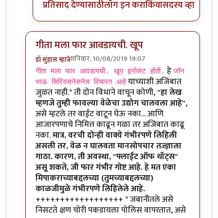
प्रतिसाद देण्यासाठी
लॉग इन करा
किंवा
सदस्य व्हा
गीता मला फार आवडायची. खूप
शनिवार, 10/08/2019 19:07
डॉ सुहास म्हात्रे
In reply to
गीता मला फार आवडायची. खूप
by
तमराज किल्व
हे
गीता मला फार आवडायची. खूप इनोसंट होती.
जॉन
याच्याशी अजिबात
भाऊ सिरियसनेसनेच विचारत आहे
जुळत नाही.* ती दोन विधाने वाचून कोणी,
"हा लेख
म्हणजे तुम्ही फावल्या वेळेचा उद्योग चालवला आहे"
,
असे म्हटले तर वाईट वाटून घेऊ नका... आणि
आजारपणाचे निमित्त काढून गळा तर अजिबात काढू
नका.
मात्र, वरची दोन्ही वाक्ये गंभीरपणे लिहिली
असली तर, वेळ न घालवता मानसोपचार तज्ज्ञाला
गाठा. कारण, ती अवस्था, "फ्लाईट ऑफ थॉट्स"
असू शकते, जी फार गंभीर गोष्ट आहे. हे मत एका
मिपाकराच्याबद्दलच्या (तुमच्याबद्दलच्या)
काळजीमुळे गंभीरपणे लिहिलेले आहे.
++++++++++++++++++ * जबानीतले असे
निसटते क्षण चोरी पकडायला पोलिस वापरतात, असे