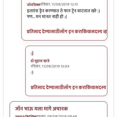
रविवार, 11/08/2019 12:15
जॉनविक्क
In reply to
त्यांना त्यांच्या भरोशावर
by
डॉ सुहास म्हात्रे
इतरांना ड्रेन करण्यात ते फार ट्रेन वाटतात खरे :)
पण... मन मानत नाही हो ;(
प्रतिसाद देण्यासाठी
लॉग इन करा
किंवा
सदस्य व्हा
:)
डॉ सुहास म्हात्रे
रविवार, 11/08/2019 13:04
In reply to
:)) हा हा हा
by
जॉनविक्क
:)
प्रतिसाद देण्यासाठी
लॉग इन करा
किंवा
सदस्य व्हा
जॉन भाऊ मला मागे अचानक
गुरुवार, 08/08/2019 08:48
तमराज किल्विष