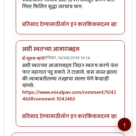
संवेदनशील स्वभाव अशी आपण समजूत करून घेतो.
गिल्ट फिलिंग सुद्धा त्याचाच भाग.
प्रतिसाद देण्यासाठी
लॉग इन करा
किंवा
सदस्य व्हा
अशी स्वतःच्या आजाराबद्दल
शनिवार, 10/08/2019 19:14
डॉ सुहास म्हात्रे
In reply to
जॉन भाऊ मी तणावग्रस्त नसुन
by
तमराज किल्वि
अशी स्वतःच्या आजाराबद्दल निदान स्वतःच करणे नंतर
फार महागात पडू शकते. ते टाळावे. त्रास जास्त झाला
की त्याबाबतीतल्या तज्ज्ञाचा सल्ला घेणे केव्हाही
चांगले.
https://www.misalpav.com/comment/1042
463#comment-1042463
प्रतिसाद देण्यासाठी
लॉग इन करा
किंवा
सदस्य व्हा
↑