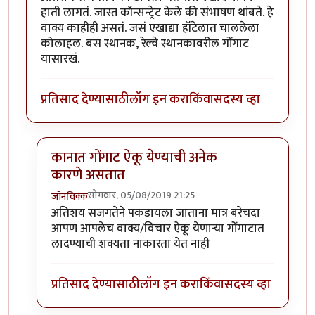
हाती लागतं. जास्त कॉन्सन्ट्रेट केले की संभाषण थांबते. हे
वाक्य काहीही असतं. जसं एखाद्या हॉटेलात चाललेला
कोलाहल. बस स्थानक, रेल्वे स्थानकावरील गोंगाट
यासारखं.
प्रतिसाद देण्यासाठी
लॉग इन करा
किंवा
सदस्य व्हा
कानात गोंगाट ऐकू येण्याची अनेक
कारणे असतात
सोमवार, 05/08/2019 21:25
जॉनविक्क
In reply to
धन्यवाद जॉन विक्क जी . हा
by
तमराज किल्विष
अतिशय सजगतेने पकडायला जाताना मात्र बरेचदा
आपण आपलेच वाक्य/विचार ऐकू येणाऱ्या गोंगाटात
लादण्याची शक्यता नाकारता येत नाही
प्रतिसाद देण्यासाठी
लॉग इन करा
किंवा
सदस्य व्हा