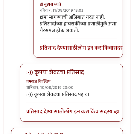
डॉ सुहास म्हात्रे
रविवार, 11/08/2019 13:03
In reply to
होय
by
जॉनविक्क
क्षमा मागण्याची अजिबात गरज नाही.
प्रतिसादांच्या हायरार्कीच्या प्रणालीमुळे असा
गैरसमज होऊ शकतो.
प्रतिसाद देण्यासाठी
लॉग इन करा
किंवा
सदस्य व्हा
:-)) कृपया शेवटचा प्रतिसाद
तमराज किल्विष
शनिवार, 10/08/2019 20:00
In reply to
गीता मला फार आवडायची. खूप
by
डॉ सुहास म्हा
:-)) कृपया शेवटचा प्रतिसाद पहावा.
प्रतिसाद देण्यासाठी
लॉग इन करा
किंवा
सदस्य व्हा