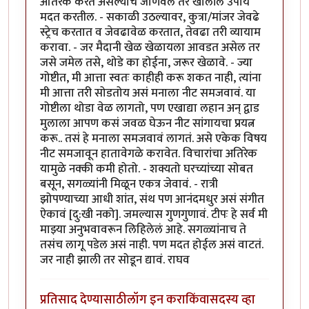
अतिरेक करत असल्याचे जाणवले तर खालील उपाय
मदत करतील. - सकाळी उठल्यावर, कुत्रा/मांजर जेवढे
स्ट्रेच करतात व जेवढावेळ करतात, तेवढा तरी व्यायाम
करावा. - जर मैदानी खेळ खेळायला आवडत असेल तर
जसे जमेल तसे, थोडे का होईना, जरूर खेळावे. - ज्या
गोष्टीत, मी आत्ता स्वतः काहीही करू शकत नाही, त्यांना
मी आत्ता तरी सोडतोय असं मनाला नीट समजवावं. या
गोष्टीला थोडा वेळ लागतो, पण एखाद्या लहान अन् द्वाड
मुलाला आपण कसं जवळ घेऊन नीट सांगायचा प्रयत्न
करू.. तसं हे मनाला समजवावं लागतं. असे एकेक विषय
नीट समजावून हातावेगळे करावेत. विचारांचा अतिरेक
यामुळे नक्की कमी होतो. - शक्यतो घरच्यांच्या सोबत
बसून, सगळ्यांनी मिळून एकत्र जेवावं. - रात्री
झोपण्याच्या आधी शांत, संथ पण आनंदमधुर असं संगीत
ऐकावं [दु:खी नको]. जमल्यास गुणगुणावं. टीपः हे सर्व मी
माझ्या अनुभवावरून लिहिलेलं आहे. सगळ्यांनाच ते
तसंच लागू पडेल असं नाही. पण मदत होईल असं वाटतं.
जर नाही झाली तर सोडून द्यावं. राघव
प्रतिसाद देण्यासाठी
लॉग इन करा
किंवा
सदस्य व्हा