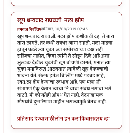
खूप धन्यवाद राघवजी. मला झोप
शनिवार, 10/08/2019 07:45
तमराज किल्विष
खूप धन्यवाद राघवजी. मला झोप कधीकधी दहा ते बारा
तास लागते, तर कधी रात्रभर जागा राहतो. मला माझ्या
हातून घडलेल्या चूका ज्या समोरच्यांच्या लक्षातही
राहिल्या नाहीत, किंवा त्यांनी ते सोडून दिले आहे अशा
क्षुल्लक देखील चुकांची खूप बोचणी लागते, मनात त्या
चुका मनाविरुद्ध आठवतात त्यावेळी खूप वैफल्याची
भावना येते. सेल्फ इमेज बिल्डिंग मध्ये गडबड आहे,
स्वत:ला दोष देण्याचा स्वभाव आहे. पण मला जी
संभाषणं ऐकू येतात त्याचा नि याचा संबंध नसावा असे
वाटते. मी कोणतेही औषध घेत नाही. वेदनाशामक
औषधांचे दुष्परिणाम माहीत असल्यामुळे घेतच नाही.
प्रतिसाद देण्यासाठी
लॉग इन करा
किंवा
सदस्य व्हा