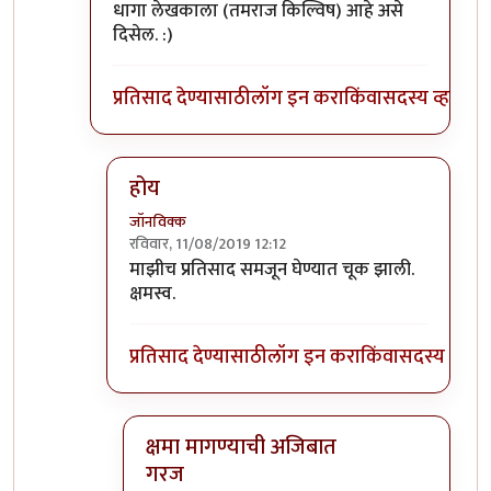
धागा लेखकाला (तमराज किल्विष) आहे असे
दिसेल. :)
प्रतिसाद देण्यासाठी
लॉग इन करा
किंवा
सदस्य व्हा
होय
जॉनविक्क
रविवार, 11/08/2019 12:12
In reply to
प्रतिसादांची हायरार्की पाहिली
by
डॉ सुहास म
माझीच प्रतिसाद समजून घेण्यात चूक झाली.
क्षमस्व.
प्रतिसाद देण्यासाठी
लॉग इन करा
किंवा
सदस्य व्हा
क्षमा मागण्याची अजिबात
गरज