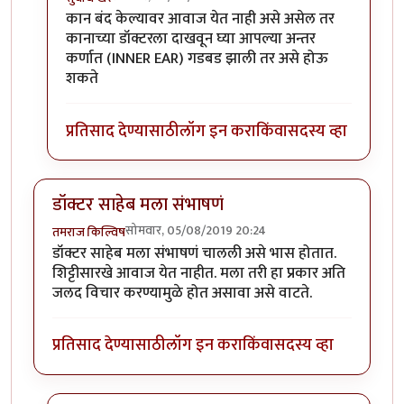
In reply to
नाही.
by
तमराज किल्विष
कान बंद केल्यावर आवाज येत नाही असे असेल तर
कानाच्या डॉक्टरला दाखवून घ्या आपल्या अन्तर
कर्णात (INNER EAR) गडबड झाली तर असे होऊ
शकते
प्रतिसाद देण्यासाठी
लॉग इन करा
किंवा
सदस्य व्हा
डॉक्टर साहेब मला संभाषणं
सोमवार, 05/08/2019 20:24
तमराज किल्विष
डॉक्टर साहेब मला संभाषणं चालली असे भास होतात.
शिट्टीसारखे आवाज येत नाहीत. मला तरी हा प्रकार अति
जलद विचार करण्यामुळे होत असावा असे वाटते.
प्रतिसाद देण्यासाठी
लॉग इन करा
किंवा
सदस्य व्हा