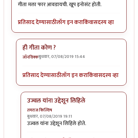
गीता मला फार आवडायची. खूप इनोसंट होती.
प्रतिसाद देण्यासाठी
लॉग इन करा
किंवा
सदस्य व्हा
ही गीता कोण ?
बुधवार, 07/08/2019 15:44
जॉनविक्क
In reply to
गीता मला फार आवडायची. खूप
by
तमराज किल्व
प्रतिसाद देण्यासाठी
लॉग इन करा
किंवा
सदस्य व्हा
उज्वल यांना उद्देशून लिहिले
तमराज किल्विष
बुधवार, 07/08/2019 19:11
In reply to
ही गीता कोण ?
by
जॉनविक्क
उज्वल यांना उद्देशून लिहिले होते.