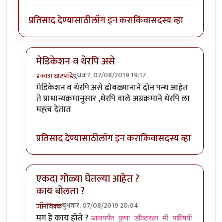
प्रतिसाद देण्यासाठी
लॉग इन करा
किंवा
सदस्य व्हा
मेडिकेशन व थेरपि असे
बुधवार, 07/08/2019 19:17
प्रकाश घाटपांडे
In reply to
शक्तिमान सिरियल मधली गीता.
by
तमराज किल्व
मेडिकेशन व थेरपि असे ढोबळ्मानाने दोन पन्थ आहेत
ते प्राधान्यक्रमानुसार ,थेरपि वाले अग्रक्रमाने थेरपि ला
मह्त्व देतात
प्रतिसाद देण्यासाठी
लॉग इन करा
किंवा
सदस्य व्हा
एकदा गोळ्या घेतल्या आहेत ?
काय बोलता ?
बुधवार, 07/08/2019 20:04
जॉनविक्क
In reply to
शक्तिमान सिरियल मधली गीता.
by
तमराज किल्व
मग हे काय होते ?
आजपर्यंत कुणा डॉक्टरला मी याविषयी