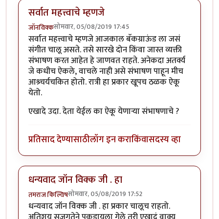
सर्वात महत्त्वाचे म्हणजे
सोमवार, 05/08/2019 17:45
जॉनविक्क
सर्वात महत्त्वाचे म्हणजे आजकाल बॅकग्राऊंड ला जसं
संगीत चालू असते. तसे सारखे दोन किंवा जास्त व्यक्ती
संभाषण करत आहेत हे जाणवत राहते. अनेकदा अतर्क्य
जे कधीच ऐकले, वाचले नाही असे संभाषण पाहून मीच
आश्र्चर्यचकित होतो. रात्री हा प्रकार खूपच ठळक ऐकू
येतो.
एखादे उदा. देता येईल का ऐकू येणाऱ्या संभाषणाचे ?
प्रतिसाद देण्यासाठी
लॉग इन करा
किंवा
सदस्य व्हा
धन्यवाद जॉन विक्क जी . हा
सोमवार, 05/08/2019 17:52
तमराज किल्विष
धन्यवाद जॉन विक्क जी . हा प्रकार चालूच राहतो.
अतिशय सजगतेने पकडायला गेले तरी एखादं वाक्य