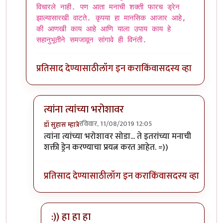
विचारले नाही. पण आता मनाची शक्ती फारच ड्रेन
झाल्यासारखी वाटते. कृपया हा मानसिक आजार आहे,
की आणखी काय आहे आणि याला उपाय काय हे
सहानुभूतीने समजावून सांगावे ही विनंती.
प्रतिसाद देण्यासाठी
लॉग इन करा
किंवा
सदस्य व्हा
त्यांना त्यांच्या भरोशावर
रविवार, 11/08/2019 12:05
डॉ सुहास म्हात्रे
In reply to
एकदा गोळ्या घेतल्या आहेत ? काय बोलता ?
त्यांना त्यांच्या भरोशावर सोडा... ते इतरांच्या मनाची
शक्ती ड्रेन करण्याचा प्रयत्न करत आहेत. =))
प्रतिसाद देण्यासाठी
लॉग इन करा
किंवा
सदस्य व्हा
:)) हा हा हा