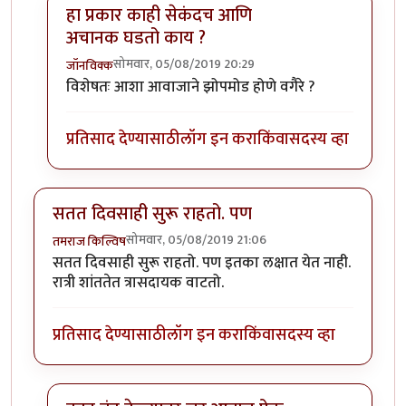
हा प्रकार काही सेकंदच आणि
अचानक घडतो काय ?
सोमवार, 05/08/2019 20:29
जॉनविक्क
In reply to
डॉक्टर साहेब मला संभाषणं
by
तमराज किल्विष
विशेषतः आशा आवाजाने झोपमोड होणे वगैरे ?
प्रतिसाद देण्यासाठी
लॉग इन करा
किंवा
सदस्य व्हा
सतत दिवसाही सुरू राहतो. पण
सोमवार, 05/08/2019 21:06
तमराज किल्विष
सतत दिवसाही सुरू राहतो. पण इतका लक्षात येत नाही.
रात्री शांततेत त्रासदायक वाटतो.
प्रतिसाद देण्यासाठी
लॉग इन करा
किंवा
सदस्य व्हा