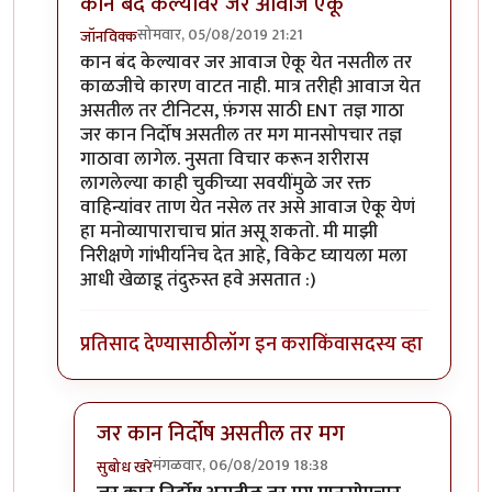
कान बंद केल्यावर जर आवाज ऐकू
सोमवार, 05/08/2019 21:21
जॉनविक्क
In reply to
सतत दिवसाही सुरू राहतो. पण
by
तमराज किल्व
कान बंद केल्यावर जर आवाज ऐकू येत नसतील तर
काळजीचे कारण वाटत नाही. मात्र तरीही आवाज येत
असतील तर टीनिटस, फ़ंगस साठी ENT तज्ञ गाठा
जर कान निर्दोष असतील तर मग मानसोपचार तज्ञ
गाठावा लागेल. नुसता विचार करून शरीरास
लागलेल्या काही चुकीच्या सवयींमुळे जर रक्त
वाहिन्यांवर ताण येत नसेल तर असे आवाज ऐकू येणं
हा मनोव्यापाराचाच प्रांत असू शकतो. मी माझी
निरीक्षणे गांभीर्यानेच देत आहे, विकेट घ्यायला मला
आधी खेळाडू तंदुरुस्त हवे असतात :)
प्रतिसाद देण्यासाठी
लॉग इन करा
किंवा
सदस्य व्हा
जर कान निर्दोष असतील तर मग
मंगळवार, 06/08/2019 18:38
सुबोध खरे