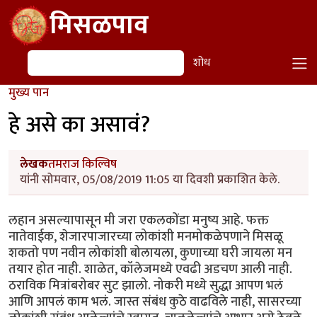
Skip to main content
मिसळपाव
शोध
शोध
मुख्य पान
हे असे का असावं?
लेखक
तमराज किल्विष
यांनी सोमवार, 05/08/2019 11:05 या दिवशी प्रकाशित केले.
लहान असल्यापासून मी जरा एकलकोंडा मनुष्य आहे. फक्त
नातेवाईक, शेजारपाजारच्या लोकांशी मनमोकळेपणाने मिसळू
शकतो पण नवीन लोकांशी बोलायला, कुणाच्या घरी जायला मन
तयार होत नाही. शाळेत, कॉलेजमध्ये एवढी अडचण आली नाही.
ठराविक मित्रांबरोबर सुट झालो. नोकरी मध्ये सुद्धा आपण भलं
आणि आपलं काम भलं. जास्त संबंध कुठे वाढविले नाही, सासरच्या