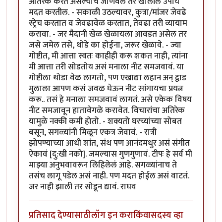
अतिरेक करत असल्याचे जाणवले तर खालील उपाय
मदत करतील. - सकाळी उठल्यावर, कुत्रा/मांजर जेवढे
स्ट्रेच करतात व जेवढावेळ करतात, तेवढा तरी व्यायाम
करावा. - जर मैदानी खेळ खेळायला आवडत असेल तर
जसे जमेल तसे, थोडे का होईना, जरूर खेळावे. - ज्या
गोष्टीत, मी आत्ता स्वतः काहीही करू शकत नाही, त्यांना
मी आत्ता तरी सोडतोय असं मनाला नीट समजवावं. या
गोष्टीला थोडा वेळ लागतो, पण एखाद्या लहान अन् द्वाड
मुलाला आपण कसं जवळ घेऊन नीट सांगायचा प्रयत्न
करू.. तसं हे मनाला समजवावं लागतं. असे एकेक विषय
नीट समजावून हातावेगळे करावेत. विचारांचा अतिरेक
यामुळे नक्की कमी होतो. - शक्यतो घरच्यांच्या सोबत
बसून, सगळ्यांनी मिळून एकत्र जेवावं. - रात्री
झोपण्याच्या आधी शांत, संथ पण आनंदमधुर असं संगीत
ऐकावं [दु:खी नको]. जमल्यास गुणगुणावं. टीपः हे सर्व मी
माझ्या अनुभवावरून लिहिलेलं आहे. सगळ्यांनाच ते
तसंच लागू पडेल असं नाही. पण मदत होईल असं वाटतं.
जर नाही झाली तर सोडून द्यावं. राघव
प्रतिसाद देण्यासाठी
लॉग इन करा
किंवा
सदस्य व्हा