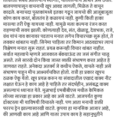
लोकांशी संबंध आलेल्यांचे स्वागत, चाललेल्यांचे आभार असे ठेवले.
बालपणापासून वाचनाची खूप आवड लागली, मिळेल ते वाचून
काढले. बऱ्याचदा पुस्तकांमध्ये इतका गढून जायचो की आजूबाजूला
कोण काय करतं, बोलतंय हे कळायचं नाही. कुणी किती हाका
मारल्या तरी ऐकू यायच्या नाही. यामुळे मला कल्पना रंजन करत
राहण्याची सवय झाली. कोणत्याही देव, संत, खेळाडू, देशभक्त, राजे,
ग्रंथ यांचं नाव कानावर पडताच मनात लगेच विचारचक्र सुरू होतं, ते
लवकर थांबतच नाही. सिनेमा पाहिला तर किमान आठवडाभर त्याचं
विश्लेषण मनात सुरू राहतं. प्रयत्न करूनही विचार थांबत नाहीत.
सर्वात महत्त्वाचे म्हणजे आजकाल बॅकग्राऊंड ला जसं संगीत चालू
असते. तसे सारखे दोन किंवा जास्त व्यक्ती संभाषण करत आहेत हे
जाणवत राहते. अनेकदा अतर्क्य जे कधीच ऐकले, वाचले नाही असे
संभाषण पाहून मीच आश्र्चर्यचकित होतो. रात्री हा प्रकार खूपच
ठळक ऐकू येतो. खूप प्रयत्न करुन या संवादातील एखादं वाक्य नीट
लक्षात घेऊन हे काय आहे हे पाहिले तर संदर्भहीन, असंबद्ध वाक्य
असल्याचं ध्यानात येते. मुन्नाभाई एमबीबीएस मधील केमिकल
लोच्या सारखा हा प्रकार आहे का असे वाटते. आजपर्यंत कुणा
डॉक्टरला मी याविषयी विचारले नाही. पण आता मनाची शक्ती
फारच ड्रेन झाल्यासारखी वाटते. कृपया हा मानसिक आजार आहे,
की आणखी काय आहे आणि याला उपाय काय हे सहानुभूतीने