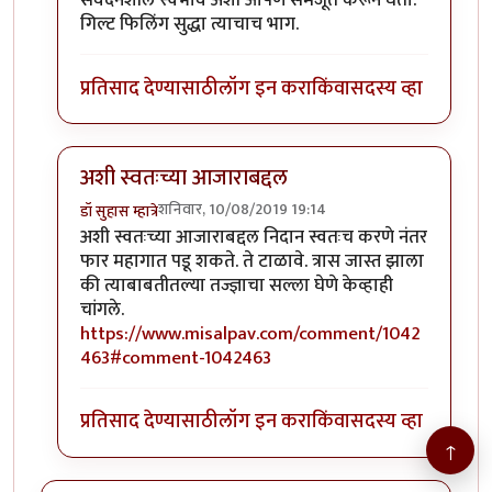
संवेदनशील स्वभाव अशी आपण समजूत करून घेतो.
गिल्ट फिलिंग सुद्धा त्याचाच भाग.
प्रतिसाद देण्यासाठी
लॉग इन करा
किंवा
सदस्य व्हा
अशी स्वतःच्या आजाराबद्दल
शनिवार, 10/08/2019 19:14
डॉ सुहास म्हात्रे
In reply to
जॉन भाऊ मी तणावग्रस्त नसुन
by
तमराज किल्वि
अशी स्वतःच्या आजाराबद्दल निदान स्वतःच करणे नंतर
फार महागात पडू शकते. ते टाळावे. त्रास जास्त झाला
की त्याबाबतीतल्या तज्ज्ञाचा सल्ला घेणे केव्हाही
चांगले.
https://www.misalpav.com/comment/1042
463#comment-1042463
प्रतिसाद देण्यासाठी
लॉग इन करा
किंवा
सदस्य व्हा
↑