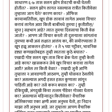
साधारण ६-७ तास सलग झोप शेवटची कधी घेतली
होतीत? - सलग झोप लागत नसल्यास रात्रीत कितीवेळा
तुम्हाला जाग येते? कारण काय? - ऑफिस
कामाव्यतिरीक्त, खूप डोकं लावावं लागेल अथवा विचार
करावं लागेल अशा किती बाबींमधे तुमचा [ कृतीशील्/
सुप्त ] सहभाग आहे? त्यात तुमचा दिवसाचा किती वेळ
जातो? - आपण जो विचार करतो तो दुसर्‍याला सांगतांना
तुमच्या कधी असं लक्षात आलंय का, की समोरच्याला ते
खूप हळू आकलन होतंय? - १ ते ५ च्या पट्टीवर, भावनिक
दृष्ट्या कणखरतेबद्दल तुम्ही स्वतःला कुठे बघाल? -
एखादी गोष्ट सलग खूप तास बिना ब्रेक घेता तुम्ही केली
आहे काय? खासकरून जेथे खूप विचार करावा लागेल
अशी? असेल तर किती वेळा? - एखादी जुनी आणि
तुम्हाला न आवडणारी आठवण, तुम्ही घोळवत ठेवलीये
का? असल्यास अगदी हसत हसत कुणाला सांगून
पाहिली आहे का? तसे करून बघाल का? - तुम्ही
डोकेदुखी, अंगदुखी किंवा तत्सम पीडेवर गोळ्या घेताय
का? असल्यास महिन्यातून कितीवेळा? वैचारिक
अतिरेकाच्या एका क्षणी असा अनुभव येतो, हा निदान
माझा तरी अनुभव आहे. जर तुम्हाला आपण वैचारिक