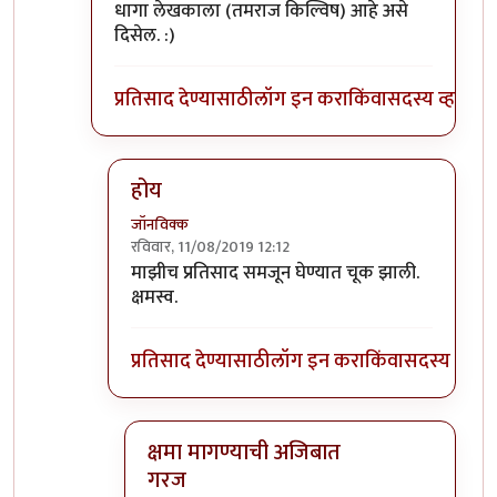
धागा लेखकाला (तमराज किल्विष) आहे असे
दिसेल. :)
प्रतिसाद देण्यासाठी
लॉग इन करा
किंवा
सदस्य व्हा
होय
जॉनविक्क
रविवार, 11/08/2019 12:12
In reply to
प्रतिसादांची हायरार्की पाहिली
by
डॉ सुहास म
माझीच प्रतिसाद समजून घेण्यात चूक झाली.
क्षमस्व.
प्रतिसाद देण्यासाठी
लॉग इन करा
किंवा
सदस्य व्हा
क्षमा मागण्याची अजिबात
गरज