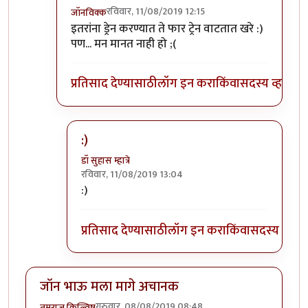
रविवार, 11/08/2019 12:15
जॉनविक्क
In reply to
त्यांना त्यांच्या भरोशावर
by
डॉ सुहास म्हात्रे
इतरांना ड्रेन करण्यात ते फार ट्रेन वाटतात खरे :)
पण... मन मानत नाही हो ;(
प्रतिसाद देण्यासाठी
लॉग इन करा
किंवा
सदस्य व्हा
:)
डॉ सुहास म्हात्रे
रविवार, 11/08/2019 13:04
In reply to
:)) हा हा हा
by
जॉनविक्क
:)
प्रतिसाद देण्यासाठी
लॉग इन करा
किंवा
सदस्य व्हा
जॉन भाऊ मला मागे अचानक
गुरुवार, 08/08/2019 08:48
तमराज किल्विष