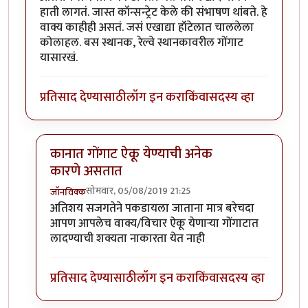
हाती लागतं. जास्त कॉन्सन्ट्रेट केले की संभाषण थांबते. हे
वाक्य काहीही असतं. जसं एखाद्या हॉटेलात चाललेला
कोलाहल. बस स्थानक, रेल्वे स्थानकावरील गोंगाट
यासारखं.
प्रतिसाद देण्यासाठी
लॉग इन करा
किंवा
सदस्य व्हा
कानात गोंगाट ऐकू येण्याची अनेक
कारणे असतात
सोमवार, 05/08/2019 21:25
जॉनविक्क
In reply to
धन्यवाद जॉन विक्क जी . हा
by
तमराज किल्विष
अतिशय सजगतेने पकडायला जाताना मात्र बरेचदा
आपण आपलेच वाक्य/विचार ऐकू येणाऱ्या गोंगाटात
लादण्याची शक्यता नाकारता येत नाही
प्रतिसाद देण्यासाठी
लॉग इन करा
किंवा
सदस्य व्हा