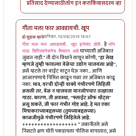
प्रतिसाद देण्यासाठी
लॉग इन करा
किंवा
सदस्य व्हा
गीता मला फार आवडायची. खूप
शनिवार, 10/08/2019 19:07
डॉ सुहास म्हात्रे
In reply to
गीता मला फार आवडायची. खूप
by
तमराज किल्व
हे
गीता मला फार आवडायची. खूप इनोसंट होती.
जॉन
याच्याशी अजिबात
भाऊ सिरियसनेसनेच विचारत आहे
जुळत नाही.* ती दोन विधाने वाचून कोणी,
"हा लेख
म्हणजे तुम्ही फावल्या वेळेचा उद्योग चालवला आहे"
,
असे म्हटले तर वाईट वाटून घेऊ नका... आणि
आजारपणाचे निमित्त काढून गळा तर अजिबात काढू
नका.
मात्र, वरची दोन्ही वाक्ये गंभीरपणे लिहिली
असली तर, वेळ न घालवता मानसोपचार तज्ज्ञाला
गाठा. कारण, ती अवस्था, "फ्लाईट ऑफ थॉट्स"
असू शकते, जी फार गंभीर गोष्ट आहे. हे मत एका
मिपाकराच्याबद्दलच्या (तुमच्याबद्दलच्या)
काळजीमुळे गंभीरपणे लिहिलेले आहे.
++++++++++++++++++ * जबानीतले असे
निसटते क्षण चोरी पकडायला पोलिस वापरतात, असे