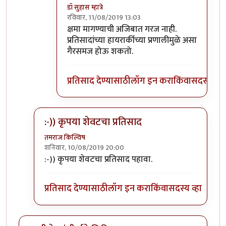
डॉ सुहास म्हात्रे
रविवार, 11/08/2019 13:03
In reply to
होय
by
जॉनविक्क
क्षमा मागण्याची अजिबात गरज नाही.
प्रतिसादांच्या हायरार्कीच्या प्रणालीमुळे असा
गैरसमज होऊ शकतो.
प्रतिसाद देण्यासाठी
लॉग इन करा
किंवा
सदस्य व्हा
:-)) कृपया शेवटचा प्रतिसाद
तमराज किल्विष
शनिवार, 10/08/2019 20:00
In reply to
गीता मला फार आवडायची. खूप
by
डॉ सुहास म्हा
:-)) कृपया शेवटचा प्रतिसाद पहावा.
प्रतिसाद देण्यासाठी
लॉग इन करा
किंवा
सदस्य व्हा