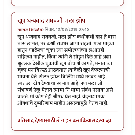
खूप धन्यवाद राघवजी. मला झोप
शनिवार, 10/08/2019 07:45
तमराज किल्विष
खूप धन्यवाद राघवजी. मला झोप कधीकधी दहा ते बारा
तास लागते, तर कधी रात्रभर जागा राहतो. मला माझ्या
हातून घडलेल्या चूका ज्या समोरच्यांच्या लक्षातही
राहिल्या नाहीत, किंवा त्यांनी ते सोडून दिले आहे अशा
क्षुल्लक देखील चुकांची खूप बोचणी लागते, मनात त्या
चुका मनाविरुद्ध आठवतात त्यावेळी खूप वैफल्याची
भावना येते. सेल्फ इमेज बिल्डिंग मध्ये गडबड आहे,
स्वत:ला दोष देण्याचा स्वभाव आहे. पण मला जी
संभाषणं ऐकू येतात त्याचा नि याचा संबंध नसावा असे
वाटते. मी कोणतेही औषध घेत नाही. वेदनाशामक
औषधांचे दुष्परिणाम माहीत असल्यामुळे घेतच नाही.
प्रतिसाद देण्यासाठी
लॉग इन करा
किंवा
सदस्य व्हा