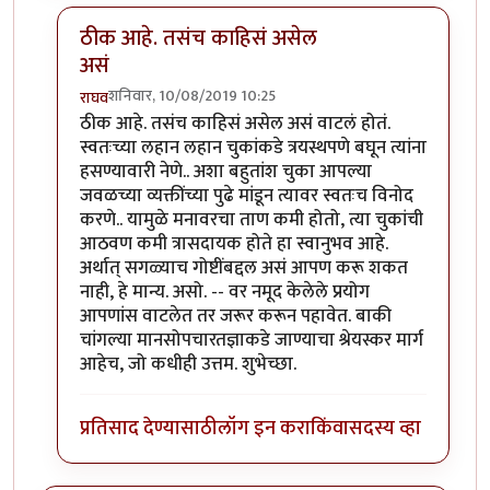
ठीक आहे. तसंच काहिसं असेल
असं
शनिवार, 10/08/2019 10:25
राघव
In reply to
खूप धन्यवाद राघवजी. मला झोप
by
तमराज किल्
ठीक आहे. तसंच काहिसं असेल असं वाटलं होतं.
स्वतःच्या लहान लहान चुकांकडे त्रयस्थपणे बघून त्यांना
हसण्यावारी नेणे.. अशा बहुतांश चुका आपल्या
जवळच्या व्यक्तींच्या पुढे मांडून त्यावर स्वतःच विनोद
करणे.. यामुळे मनावरचा ताण कमी होतो, त्या चुकांची
आठवण कमी त्रासदायक होते हा स्वानुभव आहे.
अर्थात् सगळ्याच गोष्टींबद्दल असं आपण करू शकत
नाही, हे मान्य. असो. -- वर नमूद केलेले प्रयोग
आपणांस वाटलेत तर जरूर करून पहावेत. बाकी
चांगल्या मानसोपचारतज्ञाकडे जाण्याचा श्रेयस्कर मार्ग
आहेच, जो कधीही उत्तम. शुभेच्छा.
प्रतिसाद देण्यासाठी
लॉग इन करा
किंवा
सदस्य व्हा