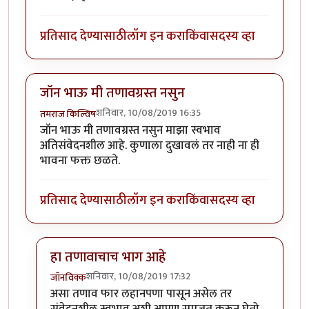
प्रतिसाद देण्यासाठी
लॉग इन करा
किंवा
सदस्य व्हा
जॉन भाऊ मी तणावग्रस्त नसुन
शनिवार, 10/08/2019 16:35
तमराज किल्विष
जॉन भाऊ मी तणावग्रस्त नसुन माझा स्वभाव
अतिसंवेदनशील आहे. कुणाला दुखावलं तर नाही ना ही
भावना फक्त छळते.
प्रतिसाद देण्यासाठी
लॉग इन करा
किंवा
सदस्य व्हा
हा तणावाचाच भाग आहे
शनिवार, 10/08/2019 17:32
जॉनविक्क
In reply to
जॉन भाऊ मी तणावग्रस्त नसुन
by
तमराज किल्वि
असा तणाव फार लहानपणा पासून असेल तर