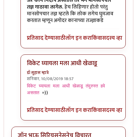
In reply to
कान बंद केल्यावर जर आवाज ऐकू
by
जॉनविक
जर कान निर्दोष असतील तर मग मानसोपचार
तज्ञ गाठावा लागेल.
हेच लिहिणार होतो परंतु
मानसोपचार तज्ञ म्हटले कि लोक लगेच घुमजाव
करतात म्हणून अगोदर कानाच्या तज्ज्ञाकडे
प्रतिसाद देण्यासाठी
लॉग इन करा
किंवा
सदस्य व्हा
विकेट घ्यायला मला आधी खेळाडू
डॉ सुहास म्हात्रे
शनिवार, 10/08/2019 18:57
In reply to
कान बंद केल्यावर जर आवाज ऐकू
by
जॉनविक
विकेट घ्यायला मला आधी खेळाडू तंदुरुस्त हवे
=))
असतात
प्रतिसाद देण्यासाठी
लॉग इन करा
किंवा
सदस्य व्हा
जॉन भाऊ सिरियसनेसनेच विचारत