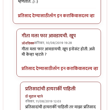
म्हणतात. ;) :)
प्रतिसाद देण्यासाठी
लॉग इन करा
किंवा
सदस्य व्हा
गीता मला फार आवडायची. खूप
शनिवार, 10/08/2019 19:28
जॉनविक्क
In reply to
गीता मला फार आवडायची. खूप
by
डॉ सुहास म्हा
गीता मला फार आवडायची. खूप इनोसंट होती. असे
मी केंव्हा म्हटले ?
प्रतिसाद देण्यासाठी
लॉग इन करा
किंवा
सदस्य व्हा
प्रतिसादांची हायरार्की पाहिली
डॉ सुहास म्हात्रे
रविवार, 11/08/2019 12:03
In reply to
गीता मला फार आवडायची. खूप
by
जॉनविक्
प्रतिसादांची हायरार्की पाहिली तर माझा प्रतिसाद