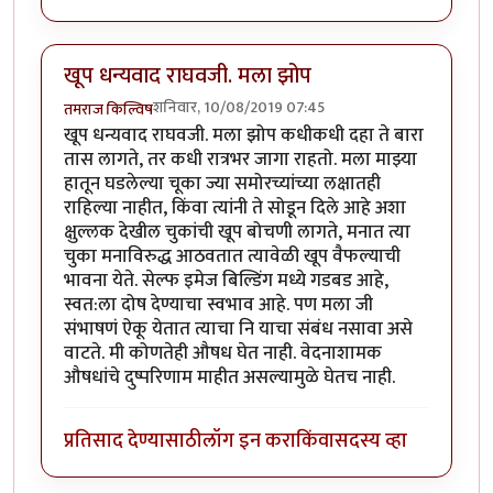
खूप धन्यवाद राघवजी. मला झोप
शनिवार, 10/08/2019 07:45
तमराज किल्विष
खूप धन्यवाद राघवजी. मला झोप कधीकधी दहा ते बारा
तास लागते, तर कधी रात्रभर जागा राहतो. मला माझ्या
हातून घडलेल्या चूका ज्या समोरच्यांच्या लक्षातही
राहिल्या नाहीत, किंवा त्यांनी ते सोडून दिले आहे अशा
क्षुल्लक देखील चुकांची खूप बोचणी लागते, मनात त्या
चुका मनाविरुद्ध आठवतात त्यावेळी खूप वैफल्याची
भावना येते. सेल्फ इमेज बिल्डिंग मध्ये गडबड आहे,
स्वत:ला दोष देण्याचा स्वभाव आहे. पण मला जी
संभाषणं ऐकू येतात त्याचा नि याचा संबंध नसावा असे
वाटते. मी कोणतेही औषध घेत नाही. वेदनाशामक
औषधांचे दुष्परिणाम माहीत असल्यामुळे घेतच नाही.
प्रतिसाद देण्यासाठी
लॉग इन करा
किंवा
सदस्य व्हा