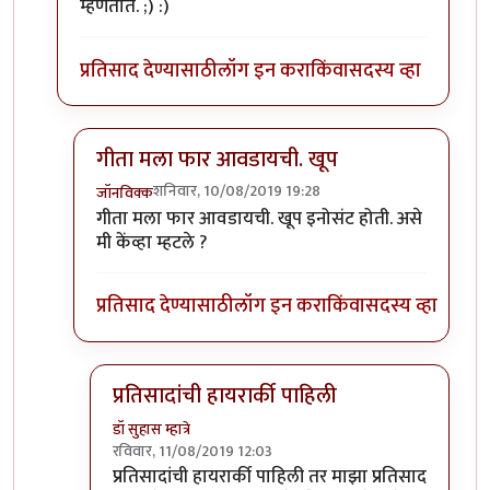
म्हणतात. ;) :)
प्रतिसाद देण्यासाठी
लॉग इन करा
किंवा
सदस्य व्हा
गीता मला फार आवडायची. खूप
शनिवार, 10/08/2019 19:28
जॉनविक्क
In reply to
गीता मला फार आवडायची. खूप
by
डॉ सुहास म्हा
गीता मला फार आवडायची. खूप इनोसंट होती. असे
मी केंव्हा म्हटले ?
प्रतिसाद देण्यासाठी
लॉग इन करा
किंवा
सदस्य व्हा
प्रतिसादांची हायरार्की पाहिली
डॉ सुहास म्हात्रे
रविवार, 11/08/2019 12:03
In reply to
गीता मला फार आवडायची. खूप
by
जॉनविक्
प्रतिसादांची हायरार्की पाहिली तर माझा प्रतिसाद