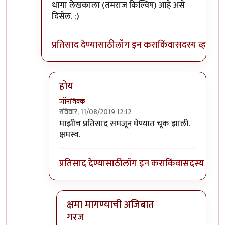
धागा लेखकाला (तमराज किल्विष) आहे असे
दिसेल. :)
प्रतिसाद देण्यासाठी
लॉग इन करा
किंवा
सदस्य व्हा
होय
जॉनविक्क
रविवार, 11/08/2019 12:12
In reply to
प्रतिसादांची हायरार्की पाहिली
by
डॉ सुहास म
माझीच प्रतिसाद समजून घेण्यात चूक झाली.
क्षमस्व.
प्रतिसाद देण्यासाठी
लॉग इन करा
किंवा
सदस्य व्हा
क्षमा मागण्याची अजिबात
गरज