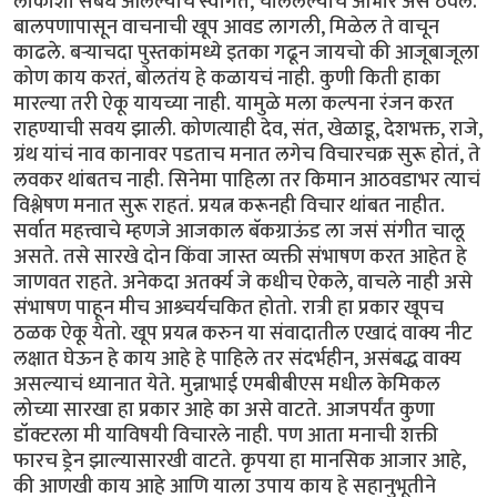
लोकांशी संबंध आलेल्यांचे स्वागत, चाललेल्यांचे आभार असे ठेवले.
बालपणापासून वाचनाची खूप आवड लागली, मिळेल ते वाचून
काढले. बऱ्याचदा पुस्तकांमध्ये इतका गढून जायचो की आजूबाजूला
कोण काय करतं, बोलतंय हे कळायचं नाही. कुणी किती हाका
मारल्या तरी ऐकू यायच्या नाही. यामुळे मला कल्पना रंजन करत
राहण्याची सवय झाली. कोणत्याही देव, संत, खेळाडू, देशभक्त, राजे,
ग्रंथ यांचं नाव कानावर पडताच मनात लगेच विचारचक्र सुरू होतं, ते
लवकर थांबतच नाही. सिनेमा पाहिला तर किमान आठवडाभर त्याचं
विश्लेषण मनात सुरू राहतं. प्रयत्न करूनही विचार थांबत नाहीत.
सर्वात महत्त्वाचे म्हणजे आजकाल बॅकग्राऊंड ला जसं संगीत चालू
असते. तसे सारखे दोन किंवा जास्त व्यक्ती संभाषण करत आहेत हे
जाणवत राहते. अनेकदा अतर्क्य जे कधीच ऐकले, वाचले नाही असे
संभाषण पाहून मीच आश्र्चर्यचकित होतो. रात्री हा प्रकार खूपच
ठळक ऐकू येतो. खूप प्रयत्न करुन या संवादातील एखादं वाक्य नीट
लक्षात घेऊन हे काय आहे हे पाहिले तर संदर्भहीन, असंबद्ध वाक्य
असल्याचं ध्यानात येते. मुन्नाभाई एमबीबीएस मधील केमिकल
लोच्या सारखा हा प्रकार आहे का असे वाटते. आजपर्यंत कुणा
डॉक्टरला मी याविषयी विचारले नाही. पण आता मनाची शक्ती
फारच ड्रेन झाल्यासारखी वाटते. कृपया हा मानसिक आजार आहे,
की आणखी काय आहे आणि याला उपाय काय हे सहानुभूतीने