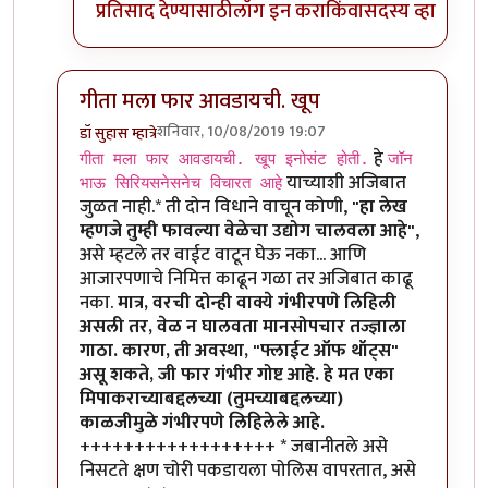
प्रतिसाद देण्यासाठी
लॉग इन करा
किंवा
सदस्य व्हा
गीता मला फार आवडायची. खूप
शनिवार, 10/08/2019 19:07
डॉ सुहास म्हात्रे
In reply to
गीता मला फार आवडायची. खूप
by
तमराज किल्व
हे
गीता मला फार आवडायची. खूप इनोसंट होती.
जॉन
याच्याशी अजिबात
भाऊ सिरियसनेसनेच विचारत आहे
जुळत नाही.* ती दोन विधाने वाचून कोणी,
"हा लेख
म्हणजे तुम्ही फावल्या वेळेचा उद्योग चालवला आहे"
,
असे म्हटले तर वाईट वाटून घेऊ नका... आणि
आजारपणाचे निमित्त काढून गळा तर अजिबात काढू
नका.
मात्र, वरची दोन्ही वाक्ये गंभीरपणे लिहिली
असली तर, वेळ न घालवता मानसोपचार तज्ज्ञाला
गाठा. कारण, ती अवस्था, "फ्लाईट ऑफ थॉट्स"
असू शकते, जी फार गंभीर गोष्ट आहे. हे मत एका
मिपाकराच्याबद्दलच्या (तुमच्याबद्दलच्या)
काळजीमुळे गंभीरपणे लिहिलेले आहे.
++++++++++++++++++ * जबानीतले असे
निसटते क्षण चोरी पकडायला पोलिस वापरतात, असे