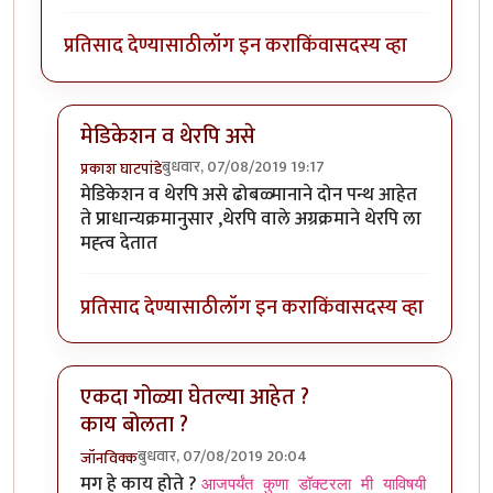
प्रतिसाद देण्यासाठी
लॉग इन करा
किंवा
सदस्य व्हा
मेडिकेशन व थेरपि असे
बुधवार, 07/08/2019 19:17
प्रकाश घाटपांडे
In reply to
शक्तिमान सिरियल मधली गीता.
by
तमराज किल्व
मेडिकेशन व थेरपि असे ढोबळ्मानाने दोन पन्थ आहेत
ते प्राधान्यक्रमानुसार ,थेरपि वाले अग्रक्रमाने थेरपि ला
मह्त्व देतात
प्रतिसाद देण्यासाठी
लॉग इन करा
किंवा
सदस्य व्हा
एकदा गोळ्या घेतल्या आहेत ?
काय बोलता ?
बुधवार, 07/08/2019 20:04
जॉनविक्क
In reply to
शक्तिमान सिरियल मधली गीता.
by
तमराज किल्व
मग हे काय होते ?
आजपर्यंत कुणा डॉक्टरला मी याविषयी