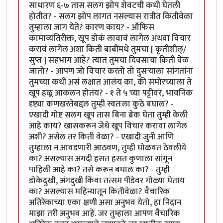
साधारण ६-७ तास सलग झोप शेवटची कधी घेतली
होतीत? - सलग झोप लागत नसल्यास रात्रीत कितीवेळा
तुम्हाला जाग येते? कारण काय? - ऑफिस
कामाव्यतिरीक्त, खूप डोकं लावावं लागेल अथवा विचार
करावं लागेल अशा किती बाबींमधे तुमचा [ कृतीशील्/
सुप्त ] सहभाग आहे? त्यात तुमचा दिवसाचा किती वेळ
जातो? - आपण जो विचार करतो तो दुसर्‍याला सांगतांना
तुमच्या कधी असं लक्षात आलंय का, की समोरच्याला ते
खूप हळू आकलन होतंय? - १ ते ५ च्या पट्टीवर, भावनिक
दृष्ट्या कणखरतेबद्दल तुम्ही स्वतःला कुठे बघाल? -
एखादी गोष्ट सलग खूप तास बिना ब्रेक घेता तुम्ही केली
आहे काय? खासकरून जेथे खूप विचार करावा लागेल
अशी? असेल तर किती वेळा? - एखादी जुनी आणि
तुम्हाला न आवडणारी आठवण, तुम्ही घोळवत ठेवलीये
का? असल्यास अगदी हसत हसत कुणाला सांगून
पाहिली आहे का? तसे करून बघाल का? - तुम्ही
डोकेदुखी, अंगदुखी किंवा तत्सम पीडेवर गोळ्या घेताय
का? असल्यास महिन्यातून कितीवेळा? वैचारिक
अतिरेकाच्या एका क्षणी असा अनुभव येतो, हा निदान
माझा तरी अनुभव आहे. जर तुम्हाला आपण वैचारिक