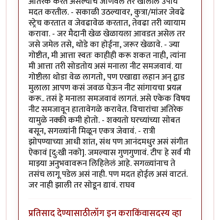
अतिरेक करत असल्याचे जाणवले तर खालील उपाय
मदत करतील. - सकाळी उठल्यावर, कुत्रा/मांजर जेवढे
स्ट्रेच करतात व जेवढावेळ करतात, तेवढा तरी व्यायाम
करावा. - जर मैदानी खेळ खेळायला आवडत असेल तर
जसे जमेल तसे, थोडे का होईना, जरूर खेळावे. - ज्या
गोष्टीत, मी आत्ता स्वतः काहीही करू शकत नाही, त्यांना
मी आत्ता तरी सोडतोय असं मनाला नीट समजवावं. या
गोष्टीला थोडा वेळ लागतो, पण एखाद्या लहान अन् द्वाड
मुलाला आपण कसं जवळ घेऊन नीट सांगायचा प्रयत्न
करू.. तसं हे मनाला समजवावं लागतं. असे एकेक विषय
नीट समजावून हातावेगळे करावेत. विचारांचा अतिरेक
यामुळे नक्की कमी होतो. - शक्यतो घरच्यांच्या सोबत
बसून, सगळ्यांनी मिळून एकत्र जेवावं. - रात्री
झोपण्याच्या आधी शांत, संथ पण आनंदमधुर असं संगीत
ऐकावं [दु:खी नको]. जमल्यास गुणगुणावं. टीपः हे सर्व मी
माझ्या अनुभवावरून लिहिलेलं आहे. सगळ्यांनाच ते
तसंच लागू पडेल असं नाही. पण मदत होईल असं वाटतं.
जर नाही झाली तर सोडून द्यावं. राघव
प्रतिसाद देण्यासाठी
लॉग इन करा
किंवा
सदस्य व्हा