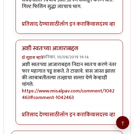
संवेदनशील स्वभाव अशी आपण समजूत करून घेतो.
गिल्ट फिलिंग सुद्धा त्याचाच भाग.
प्रतिसाद देण्यासाठी
लॉग इन करा
किंवा
सदस्य व्हा
अशी स्वतःच्या आजाराबद्दल
शनिवार, 10/08/2019 19:14
डॉ सुहास म्हात्रे
In reply to
जॉन भाऊ मी तणावग्रस्त नसुन
by
तमराज किल्वि
अशी स्वतःच्या आजाराबद्दल निदान स्वतःच करणे नंतर
फार महागात पडू शकते. ते टाळावे. त्रास जास्त झाला
की त्याबाबतीतल्या तज्ज्ञाचा सल्ला घेणे केव्हाही
चांगले.
https://www.misalpav.com/comment/1042
463#comment-1042463
प्रतिसाद देण्यासाठी
लॉग इन करा
किंवा
सदस्य व्हा
↑