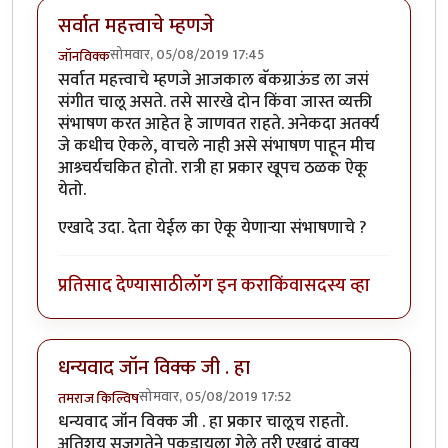
सर्वात महत्त्वाचे म्हणजे
सोमवार, 05/08/2019 17:45
जॉनविक्क
सर्वात महत्त्वाचे म्हणजे आजकाल बॅकग्राऊंड ला जसं
संगीत चालू असते. तसे सारखे दोन किंवा जास्त व्यक्ती
संभाषण करत आहेत हे जाणवत राहते. अनेकदा अतर्क्य
जे कधीच ऐकले, वाचले नाही असे संभाषण पाहून मीच
आश्र्चर्यचकित होतो. रात्री हा प्रकार खूपच ठळक ऐकू
येतो.
एखादे उदा. देता येईल का ऐकू येणाऱ्या संभाषणाचे ?
प्रतिसाद देण्यासाठी
लॉग इन करा
किंवा
सदस्य व्हा
धन्यवाद जॉन विक्क जी . हा
सोमवार, 05/08/2019 17:52
तमराज किल्विष
धन्यवाद जॉन विक्क जी . हा प्रकार चालूच राहतो.
अतिशय सजगतेने पकडायला गेले तरी एखादं वाक्य