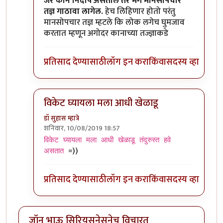
In reply to
कान बंद केल्यावर जर आवाज ऐकू
by
जॉनविक
जर कान निर्दोष असतील तर मग मानसोपचार
तज्ञ गाठावा लागेल.
हेच लिहिणार होतो परंतु
मानसोपचार तज्ञ म्हटले कि लोक लगेच घुमजाव
करतात म्हणून अगोदर कानाच्या तज्ज्ञाकडे
प्रतिसाद देण्यासाठी
लॉग इन करा
किंवा
सदस्य व्हा
विकेट घ्यायला मला आधी खेळाडू
डॉ सुहास म्हात्रे
शनिवार, 10/08/2019 18:57
In reply to
कान बंद केल्यावर जर आवाज ऐकू
by
जॉनविक
विकेट घ्यायला मला आधी खेळाडू तंदुरुस्त हवे
=))
असतात
प्रतिसाद देण्यासाठी
लॉग इन करा
किंवा
सदस्य व्हा
जॉन भाऊ सिरियसनेसनेच विचारत