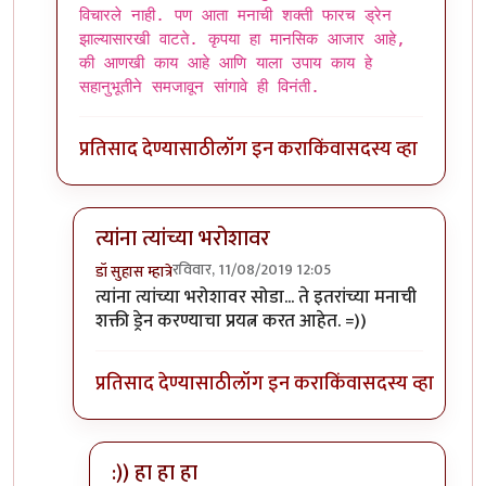
विचारले नाही. पण आता मनाची शक्ती फारच ड्रेन
झाल्यासारखी वाटते. कृपया हा मानसिक आजार आहे,
की आणखी काय आहे आणि याला उपाय काय हे
सहानुभूतीने समजावून सांगावे ही विनंती.
प्रतिसाद देण्यासाठी
लॉग इन करा
किंवा
सदस्य व्हा
त्यांना त्यांच्या भरोशावर
रविवार, 11/08/2019 12:05
डॉ सुहास म्हात्रे
In reply to
एकदा गोळ्या घेतल्या आहेत ? काय बोलता ?
त्यांना त्यांच्या भरोशावर सोडा... ते इतरांच्या मनाची
शक्ती ड्रेन करण्याचा प्रयत्न करत आहेत. =))
प्रतिसाद देण्यासाठी
लॉग इन करा
किंवा
सदस्य व्हा
:)) हा हा हा