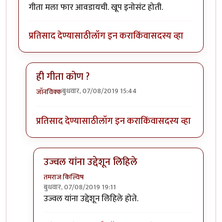
गीता मला फार आवडायची. खूप इनोसंट होती.
प्रतिसाद देण्यासाठी
लॉग इन करा
किंवा
सदस्य व्हा
ही गीता कोण ?
बुधवार, 07/08/2019 15:44
जॉनविक्क
In reply to
गीता मला फार आवडायची. खूप
by
तमराज किल्व
प्रतिसाद देण्यासाठी
लॉग इन करा
किंवा
सदस्य व्हा
उज्वल यांना उद्देशून लिहिले
तमराज किल्विष
बुधवार, 07/08/2019 19:11
In reply to
ही गीता कोण ?
by
जॉनविक्क
उज्वल यांना उद्देशून लिहिले होते.