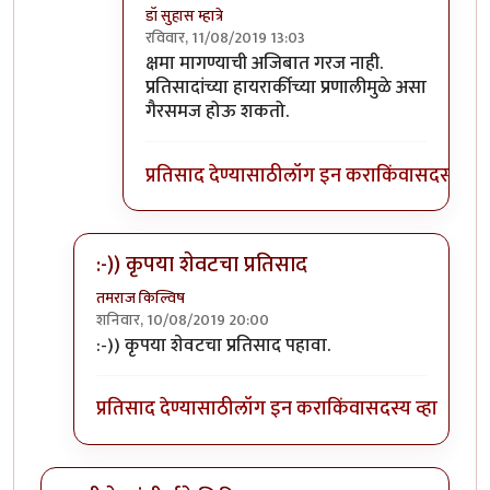
डॉ सुहास म्हात्रे
रविवार, 11/08/2019 13:03
In reply to
होय
by
जॉनविक्क
क्षमा मागण्याची अजिबात गरज नाही.
प्रतिसादांच्या हायरार्कीच्या प्रणालीमुळे असा
गैरसमज होऊ शकतो.
प्रतिसाद देण्यासाठी
लॉग इन करा
किंवा
सदस्य व्हा
:-)) कृपया शेवटचा प्रतिसाद
तमराज किल्विष
शनिवार, 10/08/2019 20:00
In reply to
गीता मला फार आवडायची. खूप
by
डॉ सुहास म्हा
:-)) कृपया शेवटचा प्रतिसाद पहावा.
प्रतिसाद देण्यासाठी
लॉग इन करा
किंवा
सदस्य व्हा