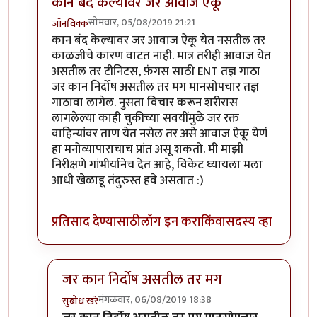
कान बंद केल्यावर जर आवाज ऐकू
सोमवार, 05/08/2019 21:21
जॉनविक्क
In reply to
सतत दिवसाही सुरू राहतो. पण
by
तमराज किल्व
कान बंद केल्यावर जर आवाज ऐकू येत नसतील तर
काळजीचे कारण वाटत नाही. मात्र तरीही आवाज येत
असतील तर टीनिटस, फ़ंगस साठी ENT तज्ञ गाठा
जर कान निर्दोष असतील तर मग मानसोपचार तज्ञ
गाठावा लागेल. नुसता विचार करून शरीरास
लागलेल्या काही चुकीच्या सवयींमुळे जर रक्त
वाहिन्यांवर ताण येत नसेल तर असे आवाज ऐकू येणं
हा मनोव्यापाराचाच प्रांत असू शकतो. मी माझी
निरीक्षणे गांभीर्यानेच देत आहे, विकेट घ्यायला मला
आधी खेळाडू तंदुरुस्त हवे असतात :)
प्रतिसाद देण्यासाठी
लॉग इन करा
किंवा
सदस्य व्हा
जर कान निर्दोष असतील तर मग
मंगळवार, 06/08/2019 18:38
सुबोध खरे