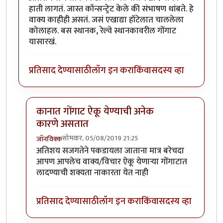
हाती लागतं. जास्त कॉन्सन्ट्रेट केले की संभाषण थांबते. हे
वाक्य काहीही असतं. जसं एखाद्या हॉटेलात चाललेला
कोलाहल. बस स्थानक, रेल्वे स्थानकावरील गोंगाट
यासारखं.
प्रतिसाद देण्यासाठी
लॉग इन करा
किंवा
सदस्य व्हा
कानात गोंगाट ऐकू येण्याची अनेक
कारणे असतात
सोमवार, 05/08/2019 21:25
जॉनविक्क
In reply to
धन्यवाद जॉन विक्क जी . हा
by
तमराज किल्विष
अतिशय सजगतेने पकडायला जाताना मात्र बरेचदा
आपण आपलेच वाक्य/विचार ऐकू येणाऱ्या गोंगाटात
लादण्याची शक्यता नाकारता येत नाही
प्रतिसाद देण्यासाठी
लॉग इन करा
किंवा
सदस्य व्हा