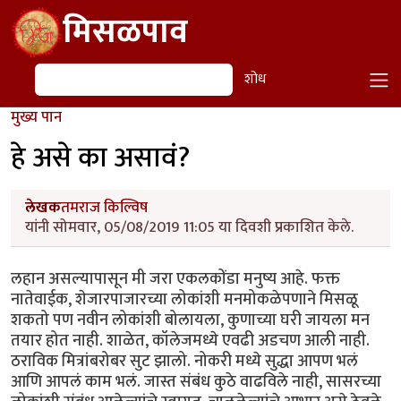
Skip to main content
मिसळपाव
शोध
शोध
मुख्य पान
हे असे का असावं?
लेखक
तमराज किल्विष
यांनी सोमवार, 05/08/2019 11:05 या दिवशी प्रकाशित केले.
लहान असल्यापासून मी जरा एकलकोंडा मनुष्य आहे. फक्त
नातेवाईक, शेजारपाजारच्या लोकांशी मनमोकळेपणाने मिसळू
शकतो पण नवीन लोकांशी बोलायला, कुणाच्या घरी जायला मन
तयार होत नाही. शाळेत, कॉलेजमध्ये एवढी अडचण आली नाही.
ठराविक मित्रांबरोबर सुट झालो. नोकरी मध्ये सुद्धा आपण भलं
आणि आपलं काम भलं. जास्त संबंध कुठे वाढविले नाही, सासरच्या