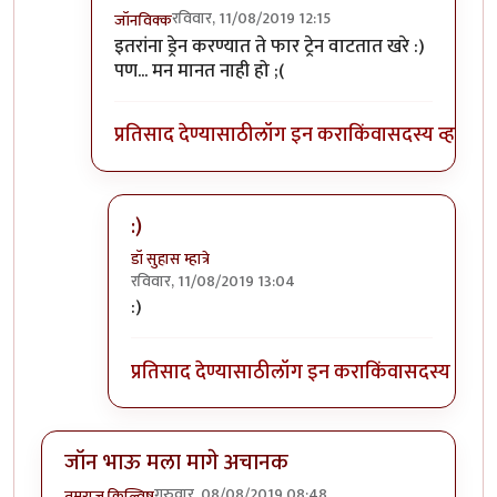
रविवार, 11/08/2019 12:15
जॉनविक्क
In reply to
त्यांना त्यांच्या भरोशावर
by
डॉ सुहास म्हात्रे
इतरांना ड्रेन करण्यात ते फार ट्रेन वाटतात खरे :)
पण... मन मानत नाही हो ;(
प्रतिसाद देण्यासाठी
लॉग इन करा
किंवा
सदस्य व्हा
:)
डॉ सुहास म्हात्रे
रविवार, 11/08/2019 13:04
In reply to
:)) हा हा हा
by
जॉनविक्क
:)
प्रतिसाद देण्यासाठी
लॉग इन करा
किंवा
सदस्य व्हा
जॉन भाऊ मला मागे अचानक
गुरुवार, 08/08/2019 08:48
तमराज किल्विष