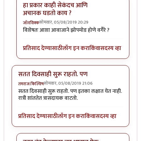
हा प्रकार काही सेकंदच आणि
अचानक घडतो काय ?
सोमवार, 05/08/2019 20:29
जॉनविक्क
In reply to
डॉक्टर साहेब मला संभाषणं
by
तमराज किल्विष
विशेषतः आशा आवाजाने झोपमोड होणे वगैरे ?
प्रतिसाद देण्यासाठी
लॉग इन करा
किंवा
सदस्य व्हा
सतत दिवसाही सुरू राहतो. पण
सोमवार, 05/08/2019 21:06
तमराज किल्विष
सतत दिवसाही सुरू राहतो. पण इतका लक्षात येत नाही.
रात्री शांततेत त्रासदायक वाटतो.
प्रतिसाद देण्यासाठी
लॉग इन करा
किंवा
सदस्य व्हा