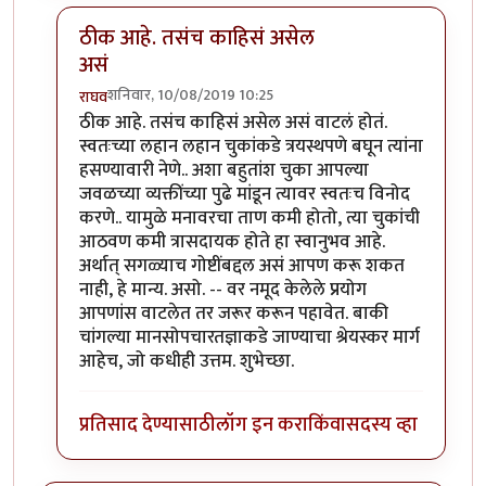
ठीक आहे. तसंच काहिसं असेल
असं
शनिवार, 10/08/2019 10:25
राघव
In reply to
खूप धन्यवाद राघवजी. मला झोप
by
तमराज किल्
ठीक आहे. तसंच काहिसं असेल असं वाटलं होतं.
स्वतःच्या लहान लहान चुकांकडे त्रयस्थपणे बघून त्यांना
हसण्यावारी नेणे.. अशा बहुतांश चुका आपल्या
जवळच्या व्यक्तींच्या पुढे मांडून त्यावर स्वतःच विनोद
करणे.. यामुळे मनावरचा ताण कमी होतो, त्या चुकांची
आठवण कमी त्रासदायक होते हा स्वानुभव आहे.
अर्थात् सगळ्याच गोष्टींबद्दल असं आपण करू शकत
नाही, हे मान्य. असो. -- वर नमूद केलेले प्रयोग
आपणांस वाटलेत तर जरूर करून पहावेत. बाकी
चांगल्या मानसोपचारतज्ञाकडे जाण्याचा श्रेयस्कर मार्ग
आहेच, जो कधीही उत्तम. शुभेच्छा.
प्रतिसाद देण्यासाठी
लॉग इन करा
किंवा
सदस्य व्हा