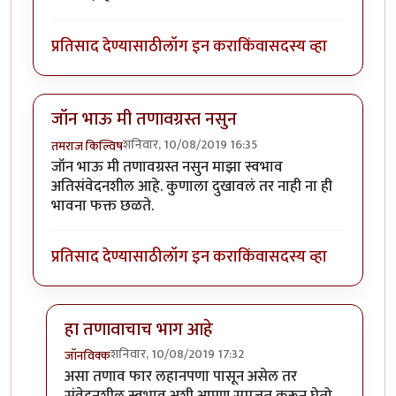
प्रतिसाद देण्यासाठी
लॉग इन करा
किंवा
सदस्य व्हा
जॉन भाऊ मी तणावग्रस्त नसुन
शनिवार, 10/08/2019 16:35
तमराज किल्विष
जॉन भाऊ मी तणावग्रस्त नसुन माझा स्वभाव
अतिसंवेदनशील आहे. कुणाला दुखावलं तर नाही ना ही
भावना फक्त छळते.
प्रतिसाद देण्यासाठी
लॉग इन करा
किंवा
सदस्य व्हा
हा तणावाचाच भाग आहे
शनिवार, 10/08/2019 17:32
जॉनविक्क
In reply to
जॉन भाऊ मी तणावग्रस्त नसुन
by
तमराज किल्वि
असा तणाव फार लहानपणा पासून असेल तर