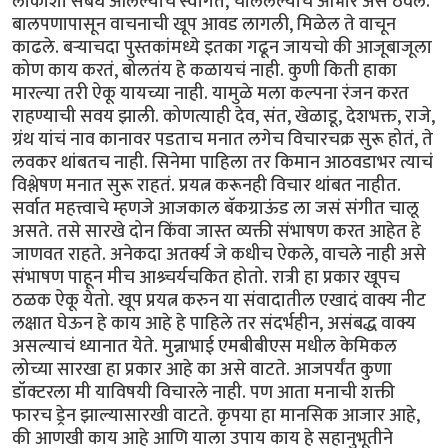
लोकांशी संबंध आलेल्यांचे स्वागत, चाललेल्यांचे आभार असे ठेवले.
बालपणापासून वाचनाची खूप आवड लागली, मिळेल ते वाचून
काढले. बऱ्याचदा पुस्तकांमध्ये इतका गढून जायचो की आजूबाजूला
कोण काय करतं, बोलतंय हे कळायचं नाही. कुणी किती हाका
मारल्या तरी ऐकू यायच्या नाही. यामुळे मला कल्पना रंजन करत
राहण्याची सवय झाली. कोणत्याही देव, संत, खेळाडू, देशभक्त, राजे,
ग्रंथ यांचं नाव कानावर पडताच मनात लगेच विचारचक्र सुरू होतं, ते
लवकर थांबतच नाही. सिनेमा पाहिला तर किमान आठवडाभर त्याचं
विश्लेषण मनात सुरू राहतं. प्रयत्न करूनही विचार थांबत नाहीत.
सर्वात महत्त्वाचे म्हणजे आजकाल बॅकग्राऊंड ला जसं संगीत चालू
असते. तसे सारखे दोन किंवा जास्त व्यक्ती संभाषण करत आहेत हे
जाणवत राहते. अनेकदा अतर्क्य जे कधीच ऐकले, वाचले नाही असे
संभाषण पाहून मीच आश्र्चर्यचकित होतो. रात्री हा प्रकार खूपच
ठळक ऐकू येतो. खूप प्रयत्न करुन या संवादातील एखादं वाक्य नीट
लक्षात घेऊन हे काय आहे हे पाहिले तर संदर्भहीन, असंबद्ध वाक्य
असल्याचं ध्यानात येते. मुन्नाभाई एमबीबीएस मधील केमिकल
लोच्या सारखा हा प्रकार आहे का असे वाटते. आजपर्यंत कुणा
डॉक्टरला मी याविषयी विचारले नाही. पण आता मनाची शक्ती
फारच ड्रेन झाल्यासारखी वाटते. कृपया हा मानसिक आजार आहे,
की आणखी काय आहे आणि याला उपाय काय हे सहानुभूतीने