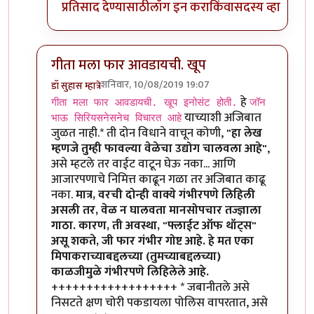
प्रतिसाद देण्यासाठी
लॉग इन करा
किंवा
सदस्य व्हा
गीता मला फार आवडायची. खूप
शनिवार, 10/08/2019 19:07
डॉ सुहास म्हात्रे
In reply to
गीता मला फार आवडायची. खूप
by
तमराज किल्व
हे
गीता मला फार आवडायची. खूप इनोसंट होती.
जॉन
याच्याशी अजिबात
भाऊ सिरियसनेसनेच विचारत आहे
जुळत नाही.* ती दोन विधाने वाचून कोणी,
"हा लेख
म्हणजे तुम्ही फावल्या वेळेचा उद्योग चालवला आहे"
,
असे म्हटले तर वाईट वाटून घेऊ नका... आणि
आजारपणाचे निमित्त काढून गळा तर अजिबात काढू
नका.
मात्र, वरची दोन्ही वाक्ये गंभीरपणे लिहिली
असली तर, वेळ न घालवता मानसोपचार तज्ज्ञाला
गाठा. कारण, ती अवस्था, "फ्लाईट ऑफ थॉट्स"
असू शकते, जी फार गंभीर गोष्ट आहे. हे मत एका
मिपाकराच्याबद्दलच्या (तुमच्याबद्दलच्या)
काळजीमुळे गंभीरपणे लिहिलेले आहे.
++++++++++++++++++ * जबानीतले असे
निसटते क्षण चोरी पकडायला पोलिस वापरतात, असे