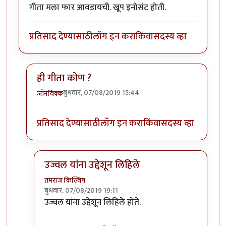
गीता मला फार आवडायची. खूप इनोसंट होती.
प्रतिसाद देण्यासाठी
लॉग इन करा
किंवा
सदस्य व्हा
ही गीता कोण ?
बुधवार, 07/08/2019 15:44
जॉनविक्क
In reply to
गीता मला फार आवडायची. खूप
by
तमराज किल्व
प्रतिसाद देण्यासाठी
लॉग इन करा
किंवा
सदस्य व्हा
उज्वल यांना उद्देशून लिहिले
तमराज किल्विष
बुधवार, 07/08/2019 19:11
In reply to
ही गीता कोण ?
by
जॉनविक्क
उज्वल यांना उद्देशून लिहिले होते.