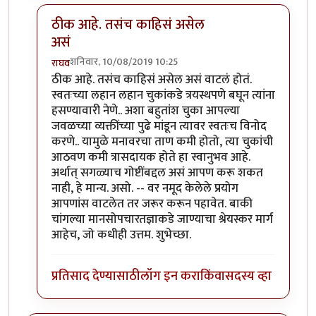
ठीक आहे. तसंच काहिसं असेल
असं
शनिवार, 10/08/2019 10:25
राघव
In reply to
खूप धन्यवाद राघवजी. मला झोप
by
तमराज किल्
ठीक आहे. तसंच काहिसं असेल असं वाटलं होतं.
स्वतःच्या लहान लहान चुकांकडे त्रयस्थपणे बघून त्यांना
हसण्यावारी नेणे.. अशा बहुतांश चुका आपल्या
जवळच्या व्यक्तींच्या पुढे मांडून त्यावर स्वतःच विनोद
करणे.. यामुळे मनावरचा ताण कमी होतो, त्या चुकांची
आठवण कमी त्रासदायक होते हा स्वानुभव आहे.
अर्थात् सगळ्याच गोष्टींबद्दल असं आपण करू शकत
नाही, हे मान्य. असो. -- वर नमूद केलेले प्रयोग
आपणांस वाटलेत तर जरूर करून पहावेत. बाकी
चांगल्या मानसोपचारतज्ञाकडे जाण्याचा श्रेयस्कर मार्ग
आहेच, जो कधीही उत्तम. शुभेच्छा.
प्रतिसाद देण्यासाठी
लॉग इन करा
किंवा
सदस्य व्हा