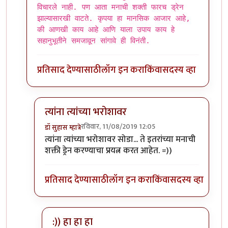
विचारले नाही. पण आता मनाची शक्ती फारच ड्रेन
झाल्यासारखी वाटते. कृपया हा मानसिक आजार आहे,
की आणखी काय आहे आणि याला उपाय काय हे
सहानुभूतीने समजावून सांगावे ही विनंती.
प्रतिसाद देण्यासाठी
लॉग इन करा
किंवा
सदस्य व्हा
त्यांना त्यांच्या भरोशावर
रविवार, 11/08/2019 12:05
डॉ सुहास म्हात्रे
In reply to
एकदा गोळ्या घेतल्या आहेत ? काय बोलता ?
त्यांना त्यांच्या भरोशावर सोडा... ते इतरांच्या मनाची
शक्ती ड्रेन करण्याचा प्रयत्न करत आहेत. =))
प्रतिसाद देण्यासाठी
लॉग इन करा
किंवा
सदस्य व्हा
:)) हा हा हा