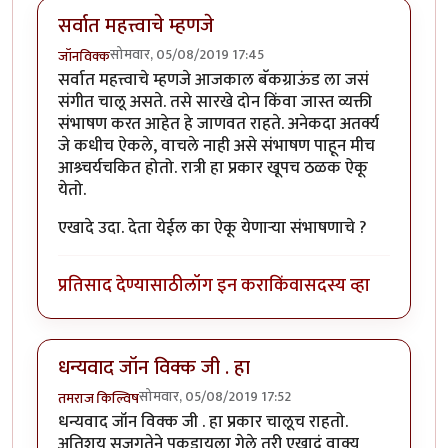
सर्वात महत्त्वाचे म्हणजे
सोमवार, 05/08/2019 17:45
जॉनविक्क
सर्वात महत्त्वाचे म्हणजे आजकाल बॅकग्राऊंड ला जसं
संगीत चालू असते. तसे सारखे दोन किंवा जास्त व्यक्ती
संभाषण करत आहेत हे जाणवत राहते. अनेकदा अतर्क्य
जे कधीच ऐकले, वाचले नाही असे संभाषण पाहून मीच
आश्र्चर्यचकित होतो. रात्री हा प्रकार खूपच ठळक ऐकू
येतो.
एखादे उदा. देता येईल का ऐकू येणाऱ्या संभाषणाचे ?
प्रतिसाद देण्यासाठी
लॉग इन करा
किंवा
सदस्य व्हा
धन्यवाद जॉन विक्क जी . हा
सोमवार, 05/08/2019 17:52
तमराज किल्विष
धन्यवाद जॉन विक्क जी . हा प्रकार चालूच राहतो.
अतिशय सजगतेने पकडायला गेले तरी एखादं वाक्य