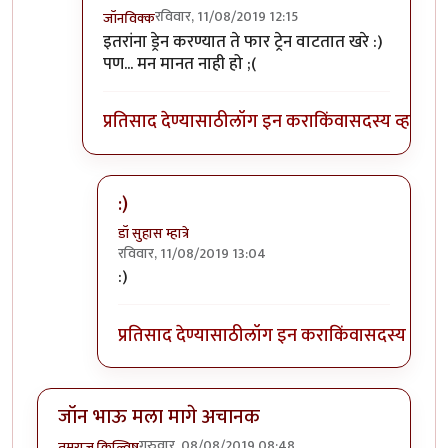
रविवार, 11/08/2019 12:15
जॉनविक्क
In reply to
त्यांना त्यांच्या भरोशावर
by
डॉ सुहास म्हात्रे
इतरांना ड्रेन करण्यात ते फार ट्रेन वाटतात खरे :)
पण... मन मानत नाही हो ;(
प्रतिसाद देण्यासाठी
लॉग इन करा
किंवा
सदस्य व्हा
:)
डॉ सुहास म्हात्रे
रविवार, 11/08/2019 13:04
In reply to
:)) हा हा हा
by
जॉनविक्क
:)
प्रतिसाद देण्यासाठी
लॉग इन करा
किंवा
सदस्य व्हा
जॉन भाऊ मला मागे अचानक
गुरुवार, 08/08/2019 08:48
तमराज किल्विष