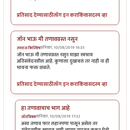
प्रतिसाद देण्यासाठी
लॉग इन करा
किंवा
सदस्य व्हा
जॉन भाऊ मी तणावग्रस्त नसुन
शनिवार, 10/08/2019 16:35
तमराज किल्विष
जॉन भाऊ मी तणावग्रस्त नसुन माझा स्वभाव
अतिसंवेदनशील आहे. कुणाला दुखावलं तर नाही ना ही
भावना फक्त छळते.
प्रतिसाद देण्यासाठी
लॉग इन करा
किंवा
सदस्य व्हा
हा तणावाचाच भाग आहे
शनिवार, 10/08/2019 17:32
जॉनविक्क
In reply to
जॉन भाऊ मी तणावग्रस्त नसुन
by
तमराज किल्वि
असा तणाव फार लहानपणा पासून असेल तर