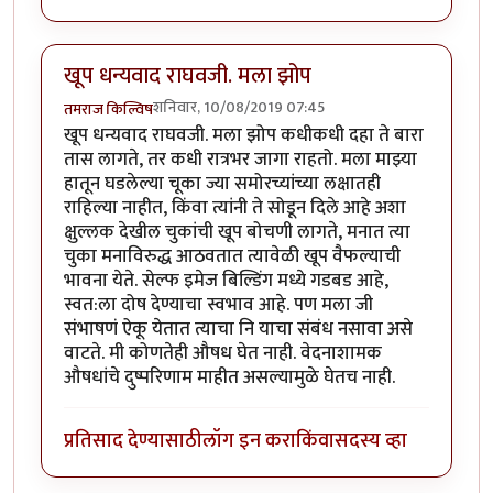
खूप धन्यवाद राघवजी. मला झोप
शनिवार, 10/08/2019 07:45
तमराज किल्विष
खूप धन्यवाद राघवजी. मला झोप कधीकधी दहा ते बारा
तास लागते, तर कधी रात्रभर जागा राहतो. मला माझ्या
हातून घडलेल्या चूका ज्या समोरच्यांच्या लक्षातही
राहिल्या नाहीत, किंवा त्यांनी ते सोडून दिले आहे अशा
क्षुल्लक देखील चुकांची खूप बोचणी लागते, मनात त्या
चुका मनाविरुद्ध आठवतात त्यावेळी खूप वैफल्याची
भावना येते. सेल्फ इमेज बिल्डिंग मध्ये गडबड आहे,
स्वत:ला दोष देण्याचा स्वभाव आहे. पण मला जी
संभाषणं ऐकू येतात त्याचा नि याचा संबंध नसावा असे
वाटते. मी कोणतेही औषध घेत नाही. वेदनाशामक
औषधांचे दुष्परिणाम माहीत असल्यामुळे घेतच नाही.
प्रतिसाद देण्यासाठी
लॉग इन करा
किंवा
सदस्य व्हा