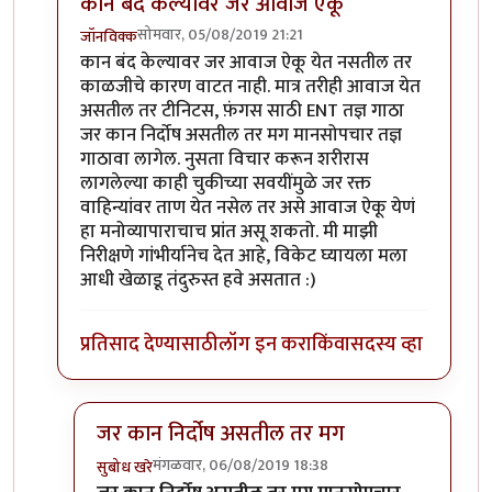
कान बंद केल्यावर जर आवाज ऐकू
सोमवार, 05/08/2019 21:21
जॉनविक्क
In reply to
सतत दिवसाही सुरू राहतो. पण
by
तमराज किल्व
कान बंद केल्यावर जर आवाज ऐकू येत नसतील तर
काळजीचे कारण वाटत नाही. मात्र तरीही आवाज येत
असतील तर टीनिटस, फ़ंगस साठी ENT तज्ञ गाठा
जर कान निर्दोष असतील तर मग मानसोपचार तज्ञ
गाठावा लागेल. नुसता विचार करून शरीरास
लागलेल्या काही चुकीच्या सवयींमुळे जर रक्त
वाहिन्यांवर ताण येत नसेल तर असे आवाज ऐकू येणं
हा मनोव्यापाराचाच प्रांत असू शकतो. मी माझी
निरीक्षणे गांभीर्यानेच देत आहे, विकेट घ्यायला मला
आधी खेळाडू तंदुरुस्त हवे असतात :)
प्रतिसाद देण्यासाठी
लॉग इन करा
किंवा
सदस्य व्हा
जर कान निर्दोष असतील तर मग
मंगळवार, 06/08/2019 18:38
सुबोध खरे