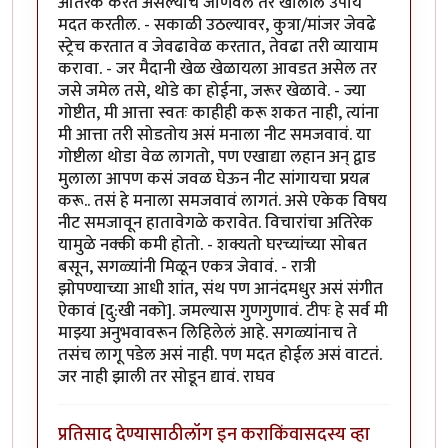
अतिरेक करत असल्याचे जाणवले तर खालील उपाय
मदत करतील. - सकाळी उठल्यावर, कुत्रा/मांजर जेवढे
स्ट्रेच करतात व जेवढावेळ करतात, तेवढा तरी व्यायाम
करावा. - जर मैदानी खेळ खेळायला आवडत असेल तर
जसे जमेल तसे, थोडे का होईना, जरूर खेळावे. - ज्या
गोष्टीत, मी आत्ता स्वतः काहीही करू शकत नाही, त्यांना
मी आत्ता तरी सोडतोय असं मनाला नीट समजवावं. या
गोष्टीला थोडा वेळ लागतो, पण एखाद्या लहान अन् द्वाड
मुलाला आपण कसं जवळ घेऊन नीट सांगायचा प्रयत्न
करू.. तसं हे मनाला समजवावं लागतं. असे एकेक विषय
नीट समजावून हातावेगळे करावेत. विचारांचा अतिरेक
यामुळे नक्की कमी होतो. - शक्यतो घरच्यांच्या सोबत
बसून, सगळ्यांनी मिळून एकत्र जेवावं. - रात्री
झोपण्याच्या आधी शांत, संथ पण आनंदमधुर असं संगीत
ऐकावं [दु:खी नको]. जमल्यास गुणगुणावं. टीपः हे सर्व मी
माझ्या अनुभवावरून लिहिलेलं आहे. सगळ्यांनाच ते
तसंच लागू पडेल असं नाही. पण मदत होईल असं वाटतं.
जर नाही झाली तर सोडून द्यावं. राघव
प्रतिसाद देण्यासाठी
लॉग इन करा
किंवा
सदस्य व्हा