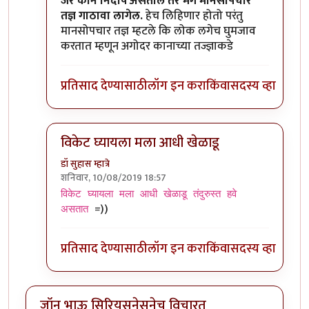
In reply to
कान बंद केल्यावर जर आवाज ऐकू
by
जॉनविक
जर कान निर्दोष असतील तर मग मानसोपचार
तज्ञ गाठावा लागेल.
हेच लिहिणार होतो परंतु
मानसोपचार तज्ञ म्हटले कि लोक लगेच घुमजाव
करतात म्हणून अगोदर कानाच्या तज्ज्ञाकडे
प्रतिसाद देण्यासाठी
लॉग इन करा
किंवा
सदस्य व्हा
विकेट घ्यायला मला आधी खेळाडू
डॉ सुहास म्हात्रे
शनिवार, 10/08/2019 18:57
In reply to
कान बंद केल्यावर जर आवाज ऐकू
by
जॉनविक
विकेट घ्यायला मला आधी खेळाडू तंदुरुस्त हवे
=))
असतात
प्रतिसाद देण्यासाठी
लॉग इन करा
किंवा
सदस्य व्हा
जॉन भाऊ सिरियसनेसनेच विचारत