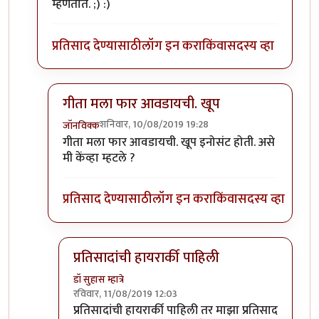
म्हणतात. ;) :)
प्रतिसाद देण्यासाठी
लॉग इन करा
किंवा
सदस्य व्हा
गीता मला फार आवडायची. खूप
शनिवार, 10/08/2019 19:28
जॉनविक्क
In reply to
गीता मला फार आवडायची. खूप
by
डॉ सुहास म्हा
गीता मला फार आवडायची. खूप इनोसंट होती. असे
मी केंव्हा म्हटले ?
प्रतिसाद देण्यासाठी
लॉग इन करा
किंवा
सदस्य व्हा
प्रतिसादांची हायरार्की पाहिली
डॉ सुहास म्हात्रे
रविवार, 11/08/2019 12:03
In reply to
गीता मला फार आवडायची. खूप
by
जॉनविक्
प्रतिसादांची हायरार्की पाहिली तर माझा प्रतिसाद