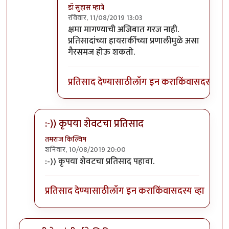
डॉ सुहास म्हात्रे
रविवार, 11/08/2019 13:03
In reply to
होय
by
जॉनविक्क
क्षमा मागण्याची अजिबात गरज नाही.
प्रतिसादांच्या हायरार्कीच्या प्रणालीमुळे असा
गैरसमज होऊ शकतो.
प्रतिसाद देण्यासाठी
लॉग इन करा
किंवा
सदस्य व्हा
:-)) कृपया शेवटचा प्रतिसाद
तमराज किल्विष
शनिवार, 10/08/2019 20:00
In reply to
गीता मला फार आवडायची. खूप
by
डॉ सुहास म्हा
:-)) कृपया शेवटचा प्रतिसाद पहावा.
प्रतिसाद देण्यासाठी
लॉग इन करा
किंवा
सदस्य व्हा