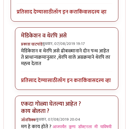
प्रतिसाद देण्यासाठी
लॉग इन करा
किंवा
सदस्य व्हा
मेडिकेशन व थेरपि असे
बुधवार, 07/08/2019 19:17
प्रकाश घाटपांडे
In reply to
शक्तिमान सिरियल मधली गीता.
by
तमराज किल्व
मेडिकेशन व थेरपि असे ढोबळ्मानाने दोन पन्थ आहेत
ते प्राधान्यक्रमानुसार ,थेरपि वाले अग्रक्रमाने थेरपि ला
मह्त्व देतात
प्रतिसाद देण्यासाठी
लॉग इन करा
किंवा
सदस्य व्हा
एकदा गोळ्या घेतल्या आहेत ?
काय बोलता ?
बुधवार, 07/08/2019 20:04
जॉनविक्क
In reply to
शक्तिमान सिरियल मधली गीता.
by
तमराज किल्व
मग हे काय होते ?
आजपर्यंत कुणा डॉक्टरला मी याविषयी