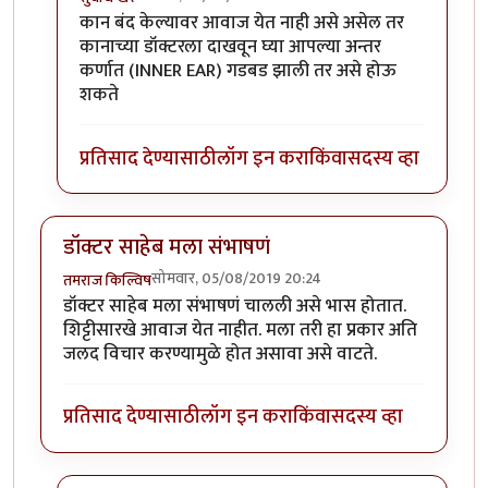
In reply to
नाही.
by
तमराज किल्विष
कान बंद केल्यावर आवाज येत नाही असे असेल तर
कानाच्या डॉक्टरला दाखवून घ्या आपल्या अन्तर
कर्णात (INNER EAR) गडबड झाली तर असे होऊ
शकते
प्रतिसाद देण्यासाठी
लॉग इन करा
किंवा
सदस्य व्हा
डॉक्टर साहेब मला संभाषणं
सोमवार, 05/08/2019 20:24
तमराज किल्विष
डॉक्टर साहेब मला संभाषणं चालली असे भास होतात.
शिट्टीसारखे आवाज येत नाहीत. मला तरी हा प्रकार अति
जलद विचार करण्यामुळे होत असावा असे वाटते.
प्रतिसाद देण्यासाठी
लॉग इन करा
किंवा
सदस्य व्हा