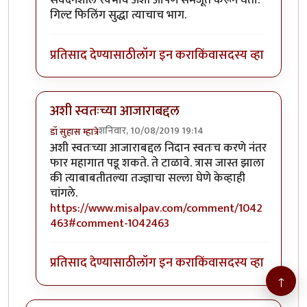
संवेदनशील स्वभाव अशी आपण समजूत करून घेतो.
गिल्ट फिलिंग सुद्धा त्याचाच भाग.
प्रतिसाद देण्यासाठी
लॉग इन करा
किंवा
सदस्य व्हा
अशी स्वतःच्या आजाराबद्दल
शनिवार, 10/08/2019 19:14
डॉ सुहास म्हात्रे
In reply to
जॉन भाऊ मी तणावग्रस्त नसुन
by
तमराज किल्वि
अशी स्वतःच्या आजाराबद्दल निदान स्वतःच करणे नंतर
फार महागात पडू शकते. ते टाळावे. त्रास जास्त झाला
की त्याबाबतीतल्या तज्ज्ञाचा सल्ला घेणे केव्हाही
चांगले.
https://www.misalpav.com/comment/1042
463#comment-1042463
प्रतिसाद देण्यासाठी
लॉग इन करा
किंवा
सदस्य व्हा
↑