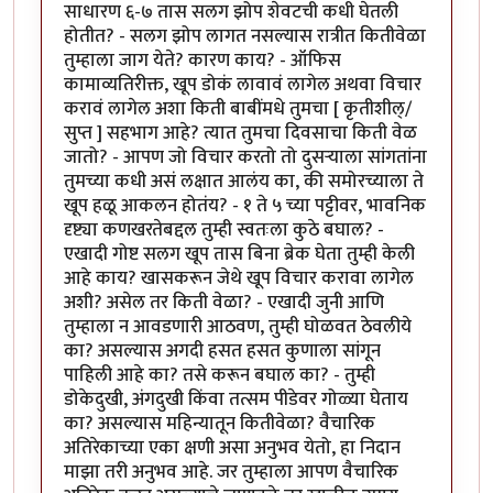
साधारण ६-७ तास सलग झोप शेवटची कधी घेतली
होतीत? - सलग झोप लागत नसल्यास रात्रीत कितीवेळा
तुम्हाला जाग येते? कारण काय? - ऑफिस
कामाव्यतिरीक्त, खूप डोकं लावावं लागेल अथवा विचार
करावं लागेल अशा किती बाबींमधे तुमचा [ कृतीशील्/
सुप्त ] सहभाग आहे? त्यात तुमचा दिवसाचा किती वेळ
जातो? - आपण जो विचार करतो तो दुसर्‍याला सांगतांना
तुमच्या कधी असं लक्षात आलंय का, की समोरच्याला ते
खूप हळू आकलन होतंय? - १ ते ५ च्या पट्टीवर, भावनिक
दृष्ट्या कणखरतेबद्दल तुम्ही स्वतःला कुठे बघाल? -
एखादी गोष्ट सलग खूप तास बिना ब्रेक घेता तुम्ही केली
आहे काय? खासकरून जेथे खूप विचार करावा लागेल
अशी? असेल तर किती वेळा? - एखादी जुनी आणि
तुम्हाला न आवडणारी आठवण, तुम्ही घोळवत ठेवलीये
का? असल्यास अगदी हसत हसत कुणाला सांगून
पाहिली आहे का? तसे करून बघाल का? - तुम्ही
डोकेदुखी, अंगदुखी किंवा तत्सम पीडेवर गोळ्या घेताय
का? असल्यास महिन्यातून कितीवेळा? वैचारिक
अतिरेकाच्या एका क्षणी असा अनुभव येतो, हा निदान
माझा तरी अनुभव आहे. जर तुम्हाला आपण वैचारिक