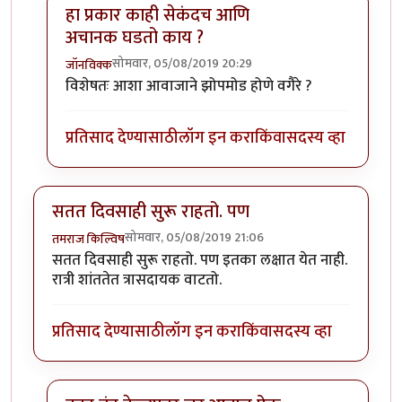
हा प्रकार काही सेकंदच आणि
अचानक घडतो काय ?
सोमवार, 05/08/2019 20:29
जॉनविक्क
In reply to
डॉक्टर साहेब मला संभाषणं
by
तमराज किल्विष
विशेषतः आशा आवाजाने झोपमोड होणे वगैरे ?
प्रतिसाद देण्यासाठी
लॉग इन करा
किंवा
सदस्य व्हा
सतत दिवसाही सुरू राहतो. पण
सोमवार, 05/08/2019 21:06
तमराज किल्विष
सतत दिवसाही सुरू राहतो. पण इतका लक्षात येत नाही.
रात्री शांततेत त्रासदायक वाटतो.
प्रतिसाद देण्यासाठी
लॉग इन करा
किंवा
सदस्य व्हा