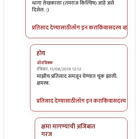
धागा लेखकाला (तमराज किल्विष) आहे असे
दिसेल. :)
प्रतिसाद देण्यासाठी
लॉग इन करा
किंवा
सदस्य व्हा
होय
जॉनविक्क
रविवार, 11/08/2019 12:12
In reply to
प्रतिसादांची हायरार्की पाहिली
by
डॉ सुहास म
माझीच प्रतिसाद समजून घेण्यात चूक झाली.
क्षमस्व.
प्रतिसाद देण्यासाठी
लॉग इन करा
किंवा
सदस्य व्हा
क्षमा मागण्याची अजिबात
गरज