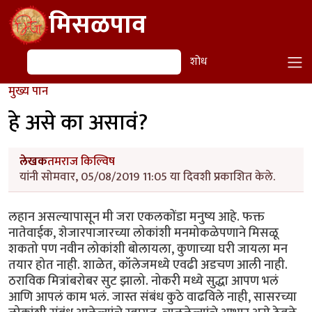
Skip to main content
मिसळपाव
शोध
शोध
मुख्य पान
हे असे का असावं?
लेखक
तमराज किल्विष
यांनी सोमवार, 05/08/2019 11:05 या दिवशी प्रकाशित केले.
लहान असल्यापासून मी जरा एकलकोंडा मनुष्य आहे. फक्त
नातेवाईक, शेजारपाजारच्या लोकांशी मनमोकळेपणाने मिसळू
शकतो पण नवीन लोकांशी बोलायला, कुणाच्या घरी जायला मन
तयार होत नाही. शाळेत, कॉलेजमध्ये एवढी अडचण आली नाही.
ठराविक मित्रांबरोबर सुट झालो. नोकरी मध्ये सुद्धा आपण भलं
आणि आपलं काम भलं. जास्त संबंध कुठे वाढविले नाही, सासरच्या