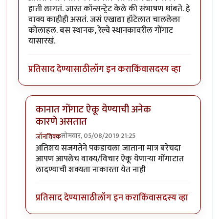
हाती लागतं. जास्त कॉन्सन्ट्रेट केले की संभाषण थांबते. हे
वाक्य काहीही असतं. जसं एखाद्या हॉटेलात चाललेला
कोलाहल. बस स्थानक, रेल्वे स्थानकावरील गोंगाट
यासारखं.
प्रतिसाद देण्यासाठी
लॉग इन करा
किंवा
सदस्य व्हा
कानात गोंगाट ऐकू येण्याची अनेक
कारणे असतात
सोमवार, 05/08/2019 21:25
जॉनविक्क
In reply to
धन्यवाद जॉन विक्क जी . हा
by
तमराज किल्विष
अतिशय सजगतेने पकडायला जाताना मात्र बरेचदा
आपण आपलेच वाक्य/विचार ऐकू येणाऱ्या गोंगाटात
लादण्याची शक्यता नाकारता येत नाही
प्रतिसाद देण्यासाठी
लॉग इन करा
किंवा
सदस्य व्हा