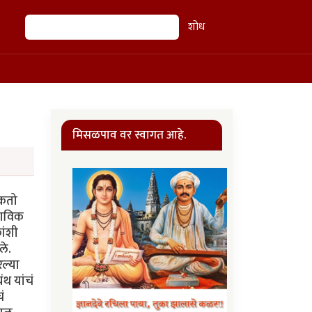
शोध
शोध
मिसळपाव वर स्वागत आहे.
शकतो
राविक
ांशी
ले.
ल्या
ंथ यांचं
ं