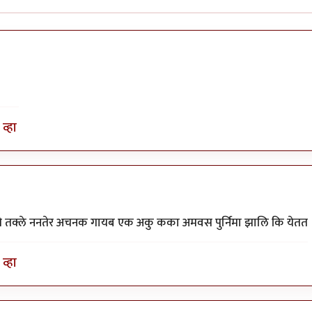
व्हा
ागे तक्ले ननतेर अचनक गायब एक अकु कका अमवस पुर्निमा झालि कि येतत
व्हा