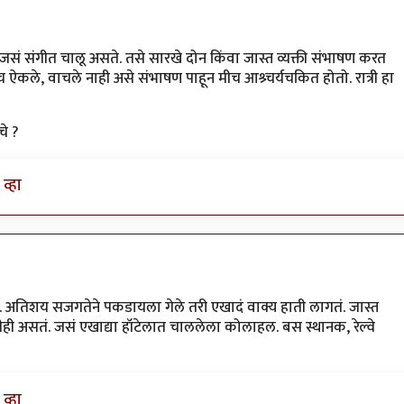
 जसं संगीत चालू असते. तसे सारखे दोन किंवा जास्त व्यक्ती संभाषण करत
ऐकले, वाचले नाही असे संभाषण पाहून मीच आश्र्चर्यचकित होतो. रात्री हा
चे ?
व्हा
ो. अतिशय सजगतेने पकडायला गेले तरी एखादं वाक्य हाती लागतं. जास्त
काहीही असतं. जसं एखाद्या हॉटेलात चाललेला कोलाहल. बस स्थानक, रेल्वे
व्हा