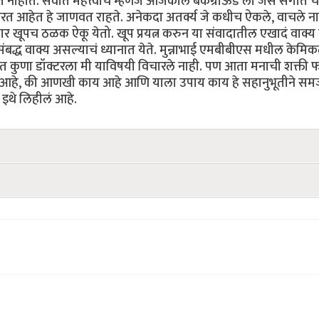
ंबत नाहीत. सर्वात महत्त्वाचे म्हणजे आजकाल बॅकग्राऊंड ला जसं संगीत च
 करत आहेत हे जाणवत राहते. अनेकदा अतर्क्य जे कधीच ऐकले, वाचले न
्रकार खूपच ठळक ऐकू येतो. खूप प्रयत्न करुन या संवादातील एखादं वाक्य
संबद्ध वाक्य असल्याचं ध्यानात येते. मुन्नाभाई एमबीबीएस मधील केमि
यंत कुणा डॉक्टरला मी याविषयी विचारले नाही. पण आता मनाची शक्ती
ार आहे, की आणखी काय आहे आणि याला उपाय काय हे सहानुभूतीने सम
ने इथे लिहीलं आहे.