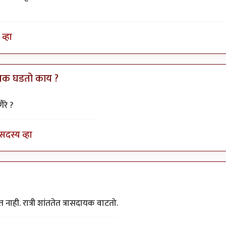
व्हा
ानक घडतो काय ?
by
तमराज किल्विष
रे ?
सदस्य व्हा
ाही. रात्री शांततेत त्रासदायक वाटतो.