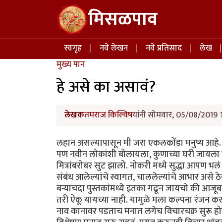
Skip to main content
मिसळपाव
Main navigation
स्वगृह
नवे लेखन
नवे प्रतिसाद
लेख
मुख्य पान
हे असे का असावं?
लेखक
तमराज किल्विष
यांनी सोमवार, 05/08/2019 1
लहान असल्यापासून मी जरा एकलकोंडा मनुष्य आहे
पण नवीन लोकांशी बोलायला, कुणाच्या घरी जायला
मित्रांबरोबर सुट झालो. नोकरी मध्ये सुद्धा आपण भ
संबंध आलेल्यांचे स्वागत, चाललेल्यांचे आभार असे
बऱ्याचदा पुस्तकांमध्ये इतका गढून जायचो की आजू
तरी ऐकू यायच्या नाही. यामुळे मला कल्पना रंजन करत 
नाव कानावर पडताच मनात लगेच विचारचक्र सुरू हो