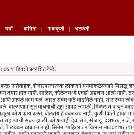
चर्चा
कविता
पाककृती
भटकंती
1:05 या दिवशी प्रकाशित केले.
. फक्त नातेवाईक, शेजारपाजारच्या लोकांशी मनमोकळेपणाने मिसळू 
 मन तयार होत नाही. शाळेत, कॉलेजमध्ये एवढी अडचण आली नाही. ठ
लं आणि आपलं काम भलं. जास्त संबंध कुठे वाढविले नाही, सासरच्या लोक
 ठेवले. बालपणापासून वाचनाची खूप आवड लागली, मिळेल ते वाचून काढ
बाजूला कोण काय करतं, बोलतंय हे कळायचं नाही. कुणी किती हाका मार
राहण्याची सवय झाली. कोणत्याही देव, संत, खेळाडू, देशभक्त, राजे, ग्र
तं, ते लवकर थांबतच नाही. सिनेमा पाहिला तर किमान आठवडाभर त्याच