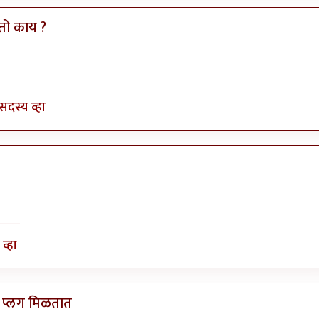
तो काय ?
ज किल्विष
सदस्य व्हा
व्हा
 प्लग मिळतात