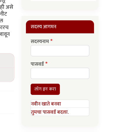
ालू
ाही असे
 नीट
कल
सदस्य आगमन
 फारच
जावून
सदस्यनाम
पासवर्ड
लॉग इन करा
नवीन खाते बनवा
तुमचा पासवर्ड बदला.