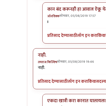
कान बंद करूनही हा आवाज ऐकू ये
सोमवार, 05/08/2019 17:57
जॉनविक्क
In reply to
जी लावला! क्षमस्व!
by
तमरा
I
प्रतिसाद देण्यासाठी
लॉग इन करा
किंवा
नाही.
सोमवार, 05/08/2019 19:46
तमराज किल्विष
नाही.
प्रतिसाद देण्यासाठी
लॉग इन करा
किंवा
सदस्य 
एकदा खात्री करा कानात घालायला