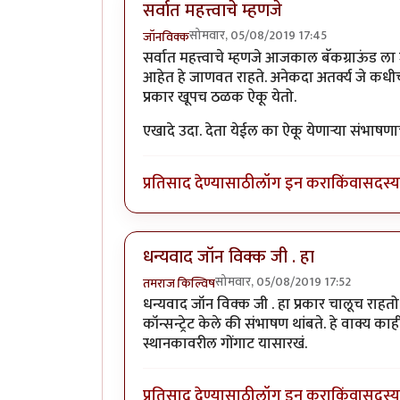
सर्वात महत्त्वाचे म्हणजे
सोमवार, 05/08/2019 17:45
जॉनविक्क
सर्वात महत्त्वाचे म्हणजे आजकाल बॅकग्राऊंड ला
आहेत हे जाणवत राहते. अनेकदा अतर्क्य जे कधीच 
प्रकार खूपच ठळक ऐकू येतो.
एखादे उदा. देता येईल का ऐकू येणाऱ्या संभाषणा
प्रतिसाद देण्यासाठी
लॉग इन करा
किंवा
सदस्य 
धन्यवाद जॉन विक्क जी . हा
सोमवार, 05/08/2019 17:52
तमराज किल्विष
धन्यवाद जॉन विक्क जी . हा प्रकार चालूच राहत
कॉन्सन्ट्रेट केले की संभाषण थांबते. हे वाक्य 
स्थानकावरील गोंगाट यासारखं.
प्रतिसाद देण्यासाठी
लॉग इन करा
किंवा
सदस्य 