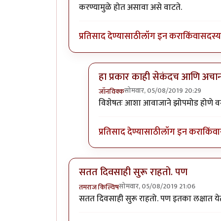
करण्यामुळे होत असावा असे वाटते.
प्रतिसाद देण्यासाठी
लॉग इन करा
किंवा
सदस्य 
हा प्रकार काही सेकंदच आणि अच
सोमवार, 05/08/2019 20:29
जॉनविक्क
In reply to
डॉक्टर साहेब मला संभाषणं
विशेषतः आशा आवाजाने झोपमोड होणे वगै
प्रतिसाद देण्यासाठी
लॉग इन करा
किंवा
सतत दिवसाही सुरू राहतो. पण
सोमवार, 05/08/2019 21:06
तमराज किल्विष
सतत दिवसाही सुरू राहतो. पण इतका लक्षात येत न