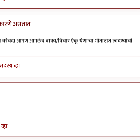
 कारणे असतात
by
तमराज किल्विष
बरेचदा आपण आपलेच वाक्य/विचार ऐकू येणाऱ्या गोंगाटात लादण्याची
सदस्य व्हा
व्हा