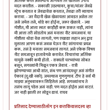
अतिरेक करत असल्याचे जाणवले तर खालील उपाय
मदत करतील. - सकाळी उठल्यावर, कुत्रा/मांजर जेवढे
स्ट्रेच करतात व जेवढावेळ करतात, तेवढा तरी व्यायाम
करावा. - जर मैदानी खेळ खेळायला आवडत असेल तर
जसे जमेल तसे, थोडे का होईना, जरूर खेळावे. - ज्या
गोष्टीत, मी आत्ता स्वतः काहीही करू शकत नाही, त्यांना
मी आत्ता तरी सोडतोय असं मनाला नीट समजवावं. या
गोष्टीला थोडा वेळ लागतो, पण एखाद्या लहान अन् द्वाड
मुलाला आपण कसं जवळ घेऊन नीट सांगायचा प्रयत्न
करू.. तसं हे मनाला समजवावं लागतं. असे एकेक विषय
नीट समजावून हातावेगळे करावेत. विचारांचा अतिरेक
यामुळे नक्की कमी होतो. - शक्यतो घरच्यांच्या सोबत
बसून, सगळ्यांनी मिळून एकत्र जेवावं. - रात्री
झोपण्याच्या आधी शांत, संथ पण आनंदमधुर असं संगीत
ऐकावं [दु:खी नको]. जमल्यास गुणगुणावं. टीपः हे सर्व मी
माझ्या अनुभवावरून लिहिलेलं आहे. सगळ्यांनाच ते
तसंच लागू पडेल असं नाही. पण मदत होईल असं वाटतं.
जर नाही झाली तर सोडून द्यावं. राघव
प्रतिसाद देण्यासाठी
लॉग इन करा
किंवा
सदस्य व्हा