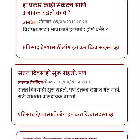
हा प्रकार काही सेकंदच आणि
अचानक घडतो काय ?
सोमवार, 05/08/2019 20:29
जॉनविक्क
In reply to
डॉक्टर साहेब मला संभाषणं
by
तमराज किल्विष
विशेषतः आशा आवाजाने झोपमोड होणे वगैरे ?
प्रतिसाद देण्यासाठी
लॉग इन करा
किंवा
सदस्य व्हा
सतत दिवसाही सुरू राहतो. पण
सोमवार, 05/08/2019 21:06
तमराज किल्विष
सतत दिवसाही सुरू राहतो. पण इतका लक्षात येत नाही.
रात्री शांततेत त्रासदायक वाटतो.
प्रतिसाद देण्यासाठी
लॉग इन करा
किंवा
सदस्य व्हा