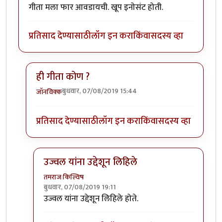
गीता मला फार आवडायची. खूप इनोसंट होती.
प्रतिसाद देण्यासाठी
लॉग इन करा
किंवा
सदस्य व्हा
ही गीता कोण ?
बुधवार, 07/08/2019 15:44
जॉनविक्क
In reply to
गीता मला फार आवडायची. खूप
by
तमराज किल्व
प्रतिसाद देण्यासाठी
लॉग इन करा
किंवा
सदस्य व्हा
उज्वल यांना उद्देशून लिहिले
तमराज किल्विष
बुधवार, 07/08/2019 19:11
In reply to
ही गीता कोण ?
by
जॉनविक्क
उज्वल यांना उद्देशून लिहिले होते.