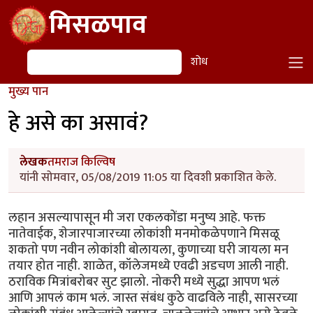
Skip to main content
मिसळपाव
शोध
शोध
मुख्य पान
हे असे का असावं?
लेखक
तमराज किल्विष
यांनी सोमवार, 05/08/2019 11:05 या दिवशी प्रकाशित केले.
लहान असल्यापासून मी जरा एकलकोंडा मनुष्य आहे. फक्त
नातेवाईक, शेजारपाजारच्या लोकांशी मनमोकळेपणाने मिसळू
शकतो पण नवीन लोकांशी बोलायला, कुणाच्या घरी जायला मन
तयार होत नाही. शाळेत, कॉलेजमध्ये एवढी अडचण आली नाही.
ठराविक मित्रांबरोबर सुट झालो. नोकरी मध्ये सुद्धा आपण भलं
आणि आपलं काम भलं. जास्त संबंध कुठे वाढविले नाही, सासरच्या