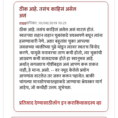
ठीक आहे. तसंच काहिसं असेल
असं
शनिवार, 10/08/2019 10:25
राघव
In reply to
खूप धन्यवाद राघवजी. मला झोप
by
तमराज किल्
ठीक आहे. तसंच काहिसं असेल असं वाटलं होतं.
स्वतःच्या लहान लहान चुकांकडे त्रयस्थपणे बघून त्यांना
हसण्यावारी नेणे.. अशा बहुतांश चुका आपल्या
जवळच्या व्यक्तींच्या पुढे मांडून त्यावर स्वतःच विनोद
करणे.. यामुळे मनावरचा ताण कमी होतो, त्या चुकांची
आठवण कमी त्रासदायक होते हा स्वानुभव आहे.
अर्थात् सगळ्याच गोष्टींबद्दल असं आपण करू शकत
नाही, हे मान्य. असो. -- वर नमूद केलेले प्रयोग
आपणांस वाटलेत तर जरूर करून पहावेत. बाकी
चांगल्या मानसोपचारतज्ञाकडे जाण्याचा श्रेयस्कर मार्ग
आहेच, जो कधीही उत्तम. शुभेच्छा.
प्रतिसाद देण्यासाठी
लॉग इन करा
किंवा
सदस्य व्हा