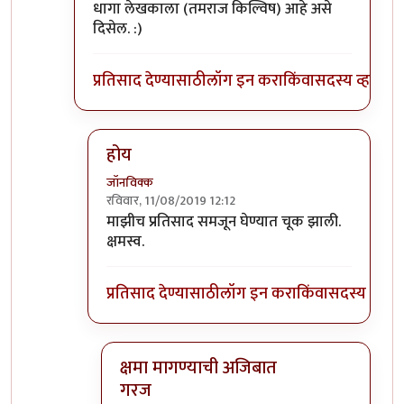
धागा लेखकाला (तमराज किल्विष) आहे असे
दिसेल. :)
प्रतिसाद देण्यासाठी
लॉग इन करा
किंवा
सदस्य व्हा
होय
जॉनविक्क
रविवार, 11/08/2019 12:12
In reply to
प्रतिसादांची हायरार्की पाहिली
by
डॉ सुहास म
माझीच प्रतिसाद समजून घेण्यात चूक झाली.
क्षमस्व.
प्रतिसाद देण्यासाठी
लॉग इन करा
किंवा
सदस्य व्हा
क्षमा मागण्याची अजिबात
गरज