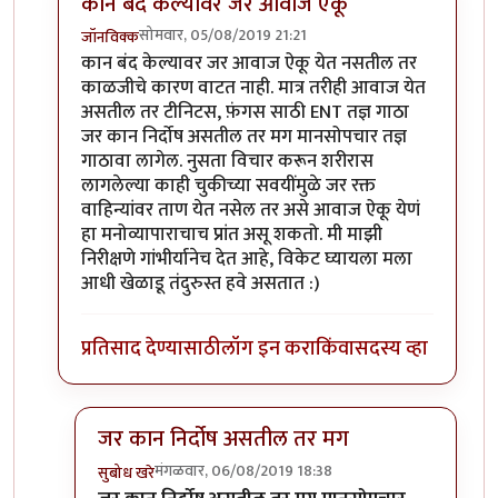
कान बंद केल्यावर जर आवाज ऐकू
सोमवार, 05/08/2019 21:21
जॉनविक्क
In reply to
सतत दिवसाही सुरू राहतो. पण
by
तमराज किल्व
कान बंद केल्यावर जर आवाज ऐकू येत नसतील तर
काळजीचे कारण वाटत नाही. मात्र तरीही आवाज येत
असतील तर टीनिटस, फ़ंगस साठी ENT तज्ञ गाठा
जर कान निर्दोष असतील तर मग मानसोपचार तज्ञ
गाठावा लागेल. नुसता विचार करून शरीरास
लागलेल्या काही चुकीच्या सवयींमुळे जर रक्त
वाहिन्यांवर ताण येत नसेल तर असे आवाज ऐकू येणं
हा मनोव्यापाराचाच प्रांत असू शकतो. मी माझी
निरीक्षणे गांभीर्यानेच देत आहे, विकेट घ्यायला मला
आधी खेळाडू तंदुरुस्त हवे असतात :)
प्रतिसाद देण्यासाठी
लॉग इन करा
किंवा
सदस्य व्हा
जर कान निर्दोष असतील तर मग
मंगळवार, 06/08/2019 18:38
सुबोध खरे