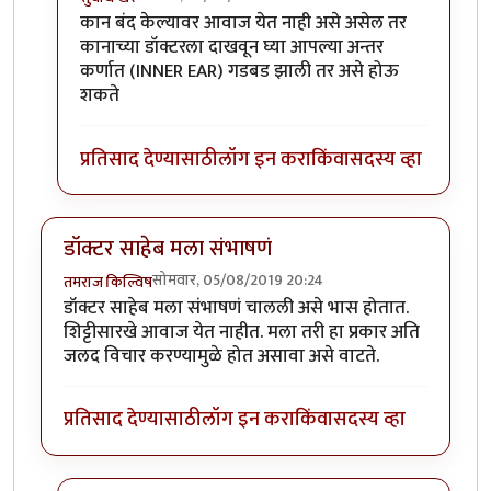
In reply to
नाही.
by
तमराज किल्विष
कान बंद केल्यावर आवाज येत नाही असे असेल तर
कानाच्या डॉक्टरला दाखवून घ्या आपल्या अन्तर
कर्णात (INNER EAR) गडबड झाली तर असे होऊ
शकते
प्रतिसाद देण्यासाठी
लॉग इन करा
किंवा
सदस्य व्हा
डॉक्टर साहेब मला संभाषणं
सोमवार, 05/08/2019 20:24
तमराज किल्विष
डॉक्टर साहेब मला संभाषणं चालली असे भास होतात.
शिट्टीसारखे आवाज येत नाहीत. मला तरी हा प्रकार अति
जलद विचार करण्यामुळे होत असावा असे वाटते.
प्रतिसाद देण्यासाठी
लॉग इन करा
किंवा
सदस्य व्हा