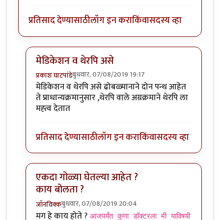
प्रतिसाद देण्यासाठी
लॉग इन करा
किंवा
सदस्य व्हा
मेडिकेशन व थेरपि असे
बुधवार, 07/08/2019 19:17
प्रकाश घाटपांडे
In reply to
शक्तिमान सिरियल मधली गीता.
by
तमराज किल्व
मेडिकेशन व थेरपि असे ढोबळ्मानाने दोन पन्थ आहेत
ते प्राधान्यक्रमानुसार ,थेरपि वाले अग्रक्रमाने थेरपि ला
मह्त्व देतात
प्रतिसाद देण्यासाठी
लॉग इन करा
किंवा
सदस्य व्हा
एकदा गोळ्या घेतल्या आहेत ?
काय बोलता ?
बुधवार, 07/08/2019 20:04
जॉनविक्क
In reply to
शक्तिमान सिरियल मधली गीता.
by
तमराज किल्व
मग हे काय होते ?
आजपर्यंत कुणा डॉक्टरला मी याविषयी