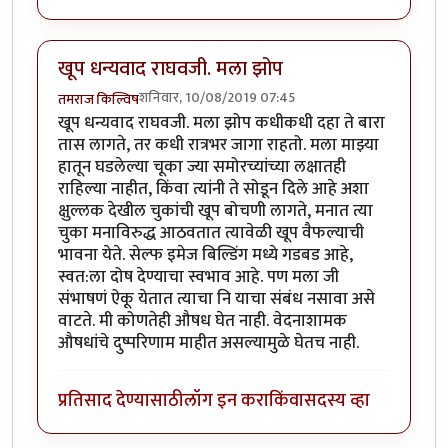
खूप धन्यवाद राघवजी. मला झोप
शनिवार, 10/08/2019 07:45
तमराज किल्विष
खूप धन्यवाद राघवजी. मला झोप कधीकधी दहा ते बारा
तास लागते, तर कधी रात्रभर जागा राहतो. मला माझ्या
हातून घडलेल्या चूका ज्या समोरच्यांच्या लक्षातही
राहिल्या नाहीत, किंवा त्यांनी ते सोडून दिले आहे अशा
क्षुल्लक देखील चुकांची खूप बोचणी लागते, मनात त्या
चुका मनाविरुद्ध आठवतात त्यावेळी खूप वैफल्याची
भावना येते. सेल्फ इमेज बिल्डिंग मध्ये गडबड आहे,
स्वत:ला दोष देण्याचा स्वभाव आहे. पण मला जी
संभाषणं ऐकू येतात त्याचा नि याचा संबंध नसावा असे
वाटते. मी कोणतेही औषध घेत नाही. वेदनाशामक
औषधांचे दुष्परिणाम माहीत असल्यामुळे घेतच नाही.
प्रतिसाद देण्यासाठी
लॉग इन करा
किंवा
सदस्य व्हा