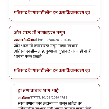
प्रतिसाद देण्यासाठी
लॉग इन करा
किंवा
सदस्य व्हा
जॉन भाऊ मी तणावग्रस्त नसुन
शनिवार, 10/08/2019 16:35
तमराज किल्विष
जॉन भाऊ मी तणावग्रस्त नसुन माझा स्वभाव
अतिसंवेदनशील आहे. कुणाला दुखावलं तर नाही ना ही
भावना फक्त छळते.
प्रतिसाद देण्यासाठी
लॉग इन करा
किंवा
सदस्य व्हा
हा तणावाचाच भाग आहे
शनिवार, 10/08/2019 17:32
जॉनविक्क
In reply to
जॉन भाऊ मी तणावग्रस्त नसुन
by
तमराज किल्वि
असा तणाव फार लहानपणा पासून असेल तर