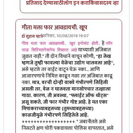
प्रतिसाद देण्यासाठी
लॉग इन करा
किंवा
सदस्य व्हा
गीता मला फार आवडायची. खूप
शनिवार, 10/08/2019 19:07
डॉ सुहास म्हात्रे
In reply to
गीता मला फार आवडायची. खूप
by
तमराज किल्व
हे
गीता मला फार आवडायची. खूप इनोसंट होती.
जॉन
याच्याशी अजिबात
भाऊ सिरियसनेसनेच विचारत आहे
जुळत नाही.* ती दोन विधाने वाचून कोणी,
"हा लेख
म्हणजे तुम्ही फावल्या वेळेचा उद्योग चालवला आहे"
,
असे म्हटले तर वाईट वाटून घेऊ नका... आणि
आजारपणाचे निमित्त काढून गळा तर अजिबात काढू
नका.
मात्र, वरची दोन्ही वाक्ये गंभीरपणे लिहिली
असली तर, वेळ न घालवता मानसोपचार तज्ज्ञाला
गाठा. कारण, ती अवस्था, "फ्लाईट ऑफ थॉट्स"
असू शकते, जी फार गंभीर गोष्ट आहे. हे मत एका
मिपाकराच्याबद्दलच्या (तुमच्याबद्दलच्या)
काळजीमुळे गंभीरपणे लिहिलेले आहे.
++++++++++++++++++ * जबानीतले असे
निसटते क्षण चोरी पकडायला पोलिस वापरतात, असे