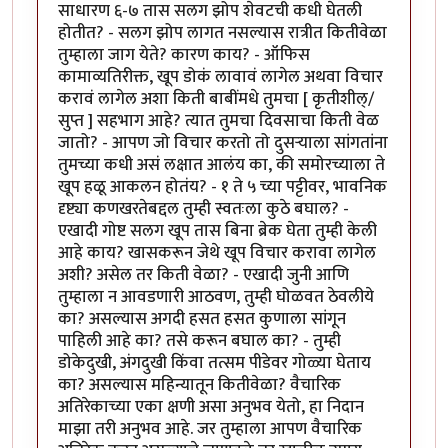
साधारण ६-७ तास सलग झोप शेवटची कधी घेतली
होतीत? - सलग झोप लागत नसल्यास रात्रीत कितीवेळा
तुम्हाला जाग येते? कारण काय? - ऑफिस
कामाव्यतिरीक्त, खूप डोकं लावावं लागेल अथवा विचार
करावं लागेल अशा किती बाबींमधे तुमचा [ कृतीशील्/
सुप्त ] सहभाग आहे? त्यात तुमचा दिवसाचा किती वेळ
जातो? - आपण जो विचार करतो तो दुसर्‍याला सांगतांना
तुमच्या कधी असं लक्षात आलंय का, की समोरच्याला ते
खूप हळू आकलन होतंय? - १ ते ५ च्या पट्टीवर, भावनिक
दृष्ट्या कणखरतेबद्दल तुम्ही स्वतःला कुठे बघाल? -
एखादी गोष्ट सलग खूप तास बिना ब्रेक घेता तुम्ही केली
आहे काय? खासकरून जेथे खूप विचार करावा लागेल
अशी? असेल तर किती वेळा? - एखादी जुनी आणि
तुम्हाला न आवडणारी आठवण, तुम्ही घोळवत ठेवलीये
का? असल्यास अगदी हसत हसत कुणाला सांगून
पाहिली आहे का? तसे करून बघाल का? - तुम्ही
डोकेदुखी, अंगदुखी किंवा तत्सम पीडेवर गोळ्या घेताय
का? असल्यास महिन्यातून कितीवेळा? वैचारिक
अतिरेकाच्या एका क्षणी असा अनुभव येतो, हा निदान
माझा तरी अनुभव आहे. जर तुम्हाला आपण वैचारिक