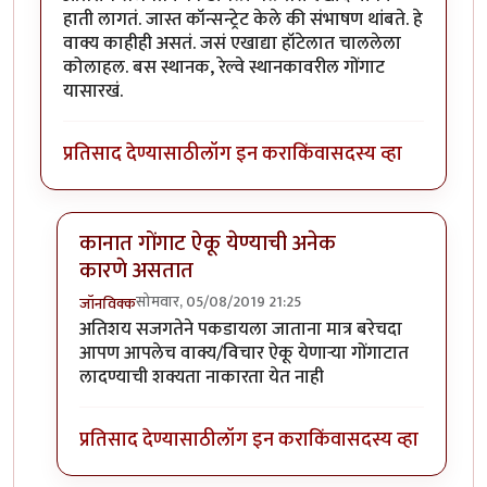
हाती लागतं. जास्त कॉन्सन्ट्रेट केले की संभाषण थांबते. हे
वाक्य काहीही असतं. जसं एखाद्या हॉटेलात चाललेला
कोलाहल. बस स्थानक, रेल्वे स्थानकावरील गोंगाट
यासारखं.
प्रतिसाद देण्यासाठी
लॉग इन करा
किंवा
सदस्य व्हा
कानात गोंगाट ऐकू येण्याची अनेक
कारणे असतात
सोमवार, 05/08/2019 21:25
जॉनविक्क
In reply to
धन्यवाद जॉन विक्क जी . हा
by
तमराज किल्विष
अतिशय सजगतेने पकडायला जाताना मात्र बरेचदा
आपण आपलेच वाक्य/विचार ऐकू येणाऱ्या गोंगाटात
लादण्याची शक्यता नाकारता येत नाही
प्रतिसाद देण्यासाठी
लॉग इन करा
किंवा
सदस्य व्हा