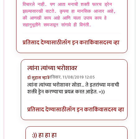
विचारले नाही. पण आता मनाची शक्ती फारच ड्रेन
झाल्यासारखी वाटते. कृपया हा मानसिक आजार आहे,
की आणखी काय आहे आणि याला उपाय काय हे
सहानुभूतीने समजावून सांगावे ही विनंती.
प्रतिसाद देण्यासाठी
लॉग इन करा
किंवा
सदस्य व्हा
त्यांना त्यांच्या भरोशावर
रविवार, 11/08/2019 12:05
डॉ सुहास म्हात्रे
In reply to
एकदा गोळ्या घेतल्या आहेत ? काय बोलता ?
त्यांना त्यांच्या भरोशावर सोडा... ते इतरांच्या मनाची
शक्ती ड्रेन करण्याचा प्रयत्न करत आहेत. =))
प्रतिसाद देण्यासाठी
लॉग इन करा
किंवा
सदस्य व्हा
:)) हा हा हा