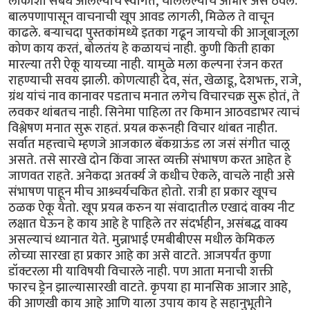
लोकांशी संबंध आलेल्यांचे स्वागत, चाललेल्यांचे आभार असे ठेवले.
बालपणापासून वाचनाची खूप आवड लागली, मिळेल ते वाचून
काढले. बऱ्याचदा पुस्तकांमध्ये इतका गढून जायचो की आजूबाजूला
कोण काय करतं, बोलतंय हे कळायचं नाही. कुणी किती हाका
मारल्या तरी ऐकू यायच्या नाही. यामुळे मला कल्पना रंजन करत
राहण्याची सवय झाली. कोणत्याही देव, संत, खेळाडू, देशभक्त, राजे,
ग्रंथ यांचं नाव कानावर पडताच मनात लगेच विचारचक्र सुरू होतं, ते
लवकर थांबतच नाही. सिनेमा पाहिला तर किमान आठवडाभर त्याचं
विश्लेषण मनात सुरू राहतं. प्रयत्न करूनही विचार थांबत नाहीत.
सर्वात महत्त्वाचे म्हणजे आजकाल बॅकग्राऊंड ला जसं संगीत चालू
असते. तसे सारखे दोन किंवा जास्त व्यक्ती संभाषण करत आहेत हे
जाणवत राहते. अनेकदा अतर्क्य जे कधीच ऐकले, वाचले नाही असे
संभाषण पाहून मीच आश्र्चर्यचकित होतो. रात्री हा प्रकार खूपच
ठळक ऐकू येतो. खूप प्रयत्न करुन या संवादातील एखादं वाक्य नीट
लक्षात घेऊन हे काय आहे हे पाहिले तर संदर्भहीन, असंबद्ध वाक्य
असल्याचं ध्यानात येते. मुन्नाभाई एमबीबीएस मधील केमिकल
लोच्या सारखा हा प्रकार आहे का असे वाटते. आजपर्यंत कुणा
डॉक्टरला मी याविषयी विचारले नाही. पण आता मनाची शक्ती
फारच ड्रेन झाल्यासारखी वाटते. कृपया हा मानसिक आजार आहे,
की आणखी काय आहे आणि याला उपाय काय हे सहानुभूतीने