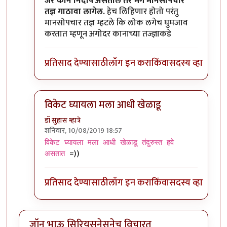
In reply to
कान बंद केल्यावर जर आवाज ऐकू
by
जॉनविक
जर कान निर्दोष असतील तर मग मानसोपचार
तज्ञ गाठावा लागेल.
हेच लिहिणार होतो परंतु
मानसोपचार तज्ञ म्हटले कि लोक लगेच घुमजाव
करतात म्हणून अगोदर कानाच्या तज्ज्ञाकडे
प्रतिसाद देण्यासाठी
लॉग इन करा
किंवा
सदस्य व्हा
विकेट घ्यायला मला आधी खेळाडू
डॉ सुहास म्हात्रे
शनिवार, 10/08/2019 18:57
In reply to
कान बंद केल्यावर जर आवाज ऐकू
by
जॉनविक
विकेट घ्यायला मला आधी खेळाडू तंदुरुस्त हवे
=))
असतात
प्रतिसाद देण्यासाठी
लॉग इन करा
किंवा
सदस्य व्हा
जॉन भाऊ सिरियसनेसनेच विचारत