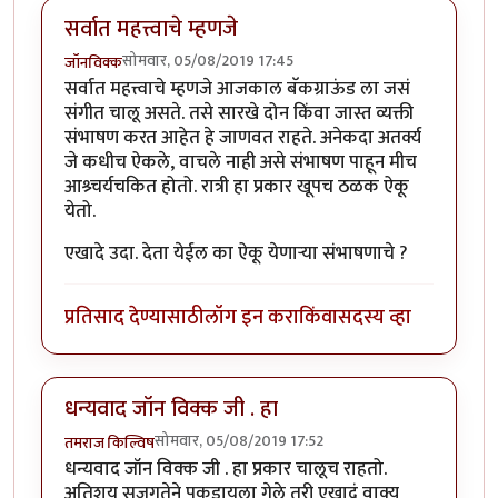
सर्वात महत्त्वाचे म्हणजे
सोमवार, 05/08/2019 17:45
जॉनविक्क
सर्वात महत्त्वाचे म्हणजे आजकाल बॅकग्राऊंड ला जसं
संगीत चालू असते. तसे सारखे दोन किंवा जास्त व्यक्ती
संभाषण करत आहेत हे जाणवत राहते. अनेकदा अतर्क्य
जे कधीच ऐकले, वाचले नाही असे संभाषण पाहून मीच
आश्र्चर्यचकित होतो. रात्री हा प्रकार खूपच ठळक ऐकू
येतो.
एखादे उदा. देता येईल का ऐकू येणाऱ्या संभाषणाचे ?
प्रतिसाद देण्यासाठी
लॉग इन करा
किंवा
सदस्य व्हा
धन्यवाद जॉन विक्क जी . हा
सोमवार, 05/08/2019 17:52
तमराज किल्विष
धन्यवाद जॉन विक्क जी . हा प्रकार चालूच राहतो.
अतिशय सजगतेने पकडायला गेले तरी एखादं वाक्य