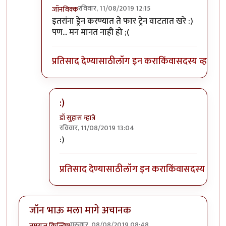
रविवार, 11/08/2019 12:15
जॉनविक्क
In reply to
त्यांना त्यांच्या भरोशावर
by
डॉ सुहास म्हात्रे
इतरांना ड्रेन करण्यात ते फार ट्रेन वाटतात खरे :)
पण... मन मानत नाही हो ;(
प्रतिसाद देण्यासाठी
लॉग इन करा
किंवा
सदस्य व्हा
:)
डॉ सुहास म्हात्रे
रविवार, 11/08/2019 13:04
In reply to
:)) हा हा हा
by
जॉनविक्क
:)
प्रतिसाद देण्यासाठी
लॉग इन करा
किंवा
सदस्य व्हा
जॉन भाऊ मला मागे अचानक
गुरुवार, 08/08/2019 08:48
तमराज किल्विष