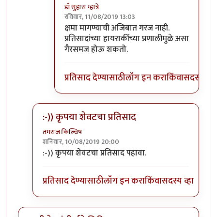
डॉ सुहास म्हात्रे
रविवार, 11/08/2019 13:03
In reply to
होय
by
जॉनविक्क
क्षमा मागण्याची अजिबात गरज नाही.
प्रतिसादांच्या हायरार्कीच्या प्रणालीमुळे असा
गैरसमज होऊ शकतो.
प्रतिसाद देण्यासाठी
लॉग इन करा
किंवा
सदस्य व्हा
:-)) कृपया शेवटचा प्रतिसाद
तमराज किल्विष
शनिवार, 10/08/2019 20:00
In reply to
गीता मला फार आवडायची. खूप
by
डॉ सुहास म्हा
:-)) कृपया शेवटचा प्रतिसाद पहावा.
प्रतिसाद देण्यासाठी
लॉग इन करा
किंवा
सदस्य व्हा