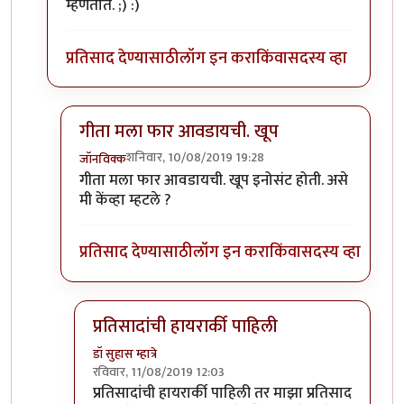
म्हणतात. ;) :)
प्रतिसाद देण्यासाठी
लॉग इन करा
किंवा
सदस्य व्हा
गीता मला फार आवडायची. खूप
शनिवार, 10/08/2019 19:28
जॉनविक्क
In reply to
गीता मला फार आवडायची. खूप
by
डॉ सुहास म्हा
गीता मला फार आवडायची. खूप इनोसंट होती. असे
मी केंव्हा म्हटले ?
प्रतिसाद देण्यासाठी
लॉग इन करा
किंवा
सदस्य व्हा
प्रतिसादांची हायरार्की पाहिली
डॉ सुहास म्हात्रे
रविवार, 11/08/2019 12:03
In reply to
गीता मला फार आवडायची. खूप
by
जॉनविक्
प्रतिसादांची हायरार्की पाहिली तर माझा प्रतिसाद