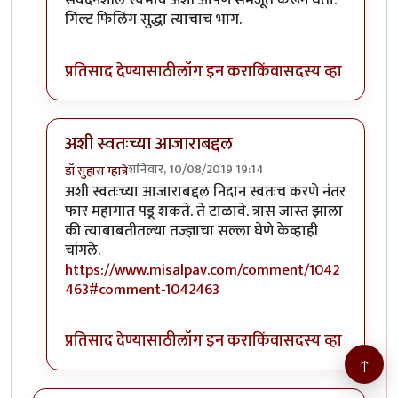
संवेदनशील स्वभाव अशी आपण समजूत करून घेतो.
गिल्ट फिलिंग सुद्धा त्याचाच भाग.
प्रतिसाद देण्यासाठी
लॉग इन करा
किंवा
सदस्य व्हा
अशी स्वतःच्या आजाराबद्दल
शनिवार, 10/08/2019 19:14
डॉ सुहास म्हात्रे
In reply to
जॉन भाऊ मी तणावग्रस्त नसुन
by
तमराज किल्वि
अशी स्वतःच्या आजाराबद्दल निदान स्वतःच करणे नंतर
फार महागात पडू शकते. ते टाळावे. त्रास जास्त झाला
की त्याबाबतीतल्या तज्ज्ञाचा सल्ला घेणे केव्हाही
चांगले.
https://www.misalpav.com/comment/1042
463#comment-1042463
प्रतिसाद देण्यासाठी
लॉग इन करा
किंवा
सदस्य व्हा
↑