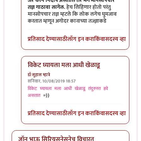
In reply to
कान बंद केल्यावर जर आवाज ऐकू
by
जॉनविक
जर कान निर्दोष असतील तर मग मानसोपचार
तज्ञ गाठावा लागेल.
हेच लिहिणार होतो परंतु
मानसोपचार तज्ञ म्हटले कि लोक लगेच घुमजाव
करतात म्हणून अगोदर कानाच्या तज्ज्ञाकडे
प्रतिसाद देण्यासाठी
लॉग इन करा
किंवा
सदस्य व्हा
विकेट घ्यायला मला आधी खेळाडू
डॉ सुहास म्हात्रे
शनिवार, 10/08/2019 18:57
In reply to
कान बंद केल्यावर जर आवाज ऐकू
by
जॉनविक
विकेट घ्यायला मला आधी खेळाडू तंदुरुस्त हवे
=))
असतात
प्रतिसाद देण्यासाठी
लॉग इन करा
किंवा
सदस्य व्हा
जॉन भाऊ सिरियसनेसनेच विचारत