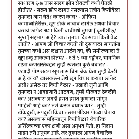
साधारण ६-७ तास सलग झोप शेवटची कधी घेतली
होतीत? - सलग झोप लागत नसल्यास रात्रीत कितीवेळा
तुम्हाला जाग येते? कारण काय? - ऑफिस
कामाव्यतिरीक्त, खूप डोकं लावावं लागेल अथवा विचार
करावं लागेल अशा किती बाबींमधे तुमचा [ कृतीशील्/
सुप्त ] सहभाग आहे? त्यात तुमचा दिवसाचा किती वेळ
जातो? - आपण जो विचार करतो तो दुसर्‍याला सांगतांना
तुमच्या कधी असं लक्षात आलंय का, की समोरच्याला ते
खूप हळू आकलन होतंय? - १ ते ५ च्या पट्टीवर, भावनिक
दृष्ट्या कणखरतेबद्दल तुम्ही स्वतःला कुठे बघाल? -
एखादी गोष्ट सलग खूप तास बिना ब्रेक घेता तुम्ही केली
आहे काय? खासकरून जेथे खूप विचार करावा लागेल
अशी? असेल तर किती वेळा? - एखादी जुनी आणि
तुम्हाला न आवडणारी आठवण, तुम्ही घोळवत ठेवलीये
का? असल्यास अगदी हसत हसत कुणाला सांगून
पाहिली आहे का? तसे करून बघाल का? - तुम्ही
डोकेदुखी, अंगदुखी किंवा तत्सम पीडेवर गोळ्या घेताय
का? असल्यास महिन्यातून कितीवेळा? वैचारिक
अतिरेकाच्या एका क्षणी असा अनुभव येतो, हा निदान
माझा तरी अनुभव आहे. जर तुम्हाला आपण वैचारिक