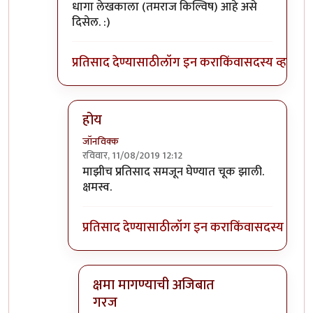
धागा लेखकाला (तमराज किल्विष) आहे असे
दिसेल. :)
प्रतिसाद देण्यासाठी
लॉग इन करा
किंवा
सदस्य व्हा
होय
जॉनविक्क
रविवार, 11/08/2019 12:12
In reply to
प्रतिसादांची हायरार्की पाहिली
by
डॉ सुहास म
माझीच प्रतिसाद समजून घेण्यात चूक झाली.
क्षमस्व.
प्रतिसाद देण्यासाठी
लॉग इन करा
किंवा
सदस्य व्हा
क्षमा मागण्याची अजिबात
गरज