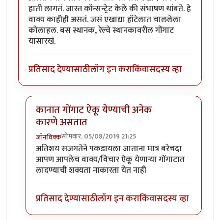
हाती लागतं. जास्त कॉन्सन्ट्रेट केले की संभाषण थांबते. हे
वाक्य काहीही असतं. जसं एखाद्या हॉटेलात चाललेला
कोलाहल. बस स्थानक, रेल्वे स्थानकावरील गोंगाट
यासारखं.
प्रतिसाद देण्यासाठी
लॉग इन करा
किंवा
सदस्य व्हा
कानात गोंगाट ऐकू येण्याची अनेक
कारणे असतात
सोमवार, 05/08/2019 21:25
जॉनविक्क
In reply to
धन्यवाद जॉन विक्क जी . हा
by
तमराज किल्विष
अतिशय सजगतेने पकडायला जाताना मात्र बरेचदा
आपण आपलेच वाक्य/विचार ऐकू येणाऱ्या गोंगाटात
लादण्याची शक्यता नाकारता येत नाही
प्रतिसाद देण्यासाठी
लॉग इन करा
किंवा
सदस्य व्हा