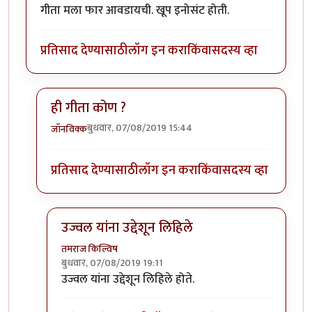
गीता मला फार आवडायची. खूप इनोसंट होती.
प्रतिसाद देण्यासाठी
लॉग इन करा
किंवा
सदस्य व्हा
ही गीता कोण ?
बुधवार, 07/08/2019 15:44
जॉनविक्क
In reply to
गीता मला फार आवडायची. खूप
by
तमराज किल्व
प्रतिसाद देण्यासाठी
लॉग इन करा
किंवा
सदस्य व्हा
उज्वल यांना उद्देशून लिहिले
तमराज किल्विष
बुधवार, 07/08/2019 19:11
In reply to
ही गीता कोण ?
by
जॉनविक्क
उज्वल यांना उद्देशून लिहिले होते.