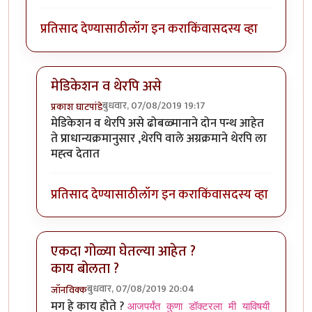
प्रतिसाद देण्यासाठी
लॉग इन करा
किंवा
सदस्य व्हा
मेडिकेशन व थेरपि असे
बुधवार, 07/08/2019 19:17
प्रकाश घाटपांडे
In reply to
शक्तिमान सिरियल मधली गीता.
by
तमराज किल्व
मेडिकेशन व थेरपि असे ढोबळ्मानाने दोन पन्थ आहेत
ते प्राधान्यक्रमानुसार ,थेरपि वाले अग्रक्रमाने थेरपि ला
मह्त्व देतात
प्रतिसाद देण्यासाठी
लॉग इन करा
किंवा
सदस्य व्हा
एकदा गोळ्या घेतल्या आहेत ?
काय बोलता ?
बुधवार, 07/08/2019 20:04
जॉनविक्क
In reply to
शक्तिमान सिरियल मधली गीता.
by
तमराज किल्व
मग हे काय होते ?
आजपर्यंत कुणा डॉक्टरला मी याविषयी