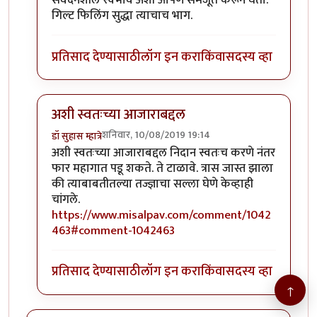
संवेदनशील स्वभाव अशी आपण समजूत करून घेतो.
गिल्ट फिलिंग सुद्धा त्याचाच भाग.
प्रतिसाद देण्यासाठी
लॉग इन करा
किंवा
सदस्य व्हा
अशी स्वतःच्या आजाराबद्दल
शनिवार, 10/08/2019 19:14
डॉ सुहास म्हात्रे
In reply to
जॉन भाऊ मी तणावग्रस्त नसुन
by
तमराज किल्वि
अशी स्वतःच्या आजाराबद्दल निदान स्वतःच करणे नंतर
फार महागात पडू शकते. ते टाळावे. त्रास जास्त झाला
की त्याबाबतीतल्या तज्ज्ञाचा सल्ला घेणे केव्हाही
चांगले.
https://www.misalpav.com/comment/1042
463#comment-1042463
प्रतिसाद देण्यासाठी
लॉग इन करा
किंवा
सदस्य व्हा
↑