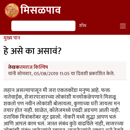
Skip to main content
मिसळपाव
शोध
शोध
मुख्य पान
हे असे का असावं?
लेखक
तमराज किल्विष
यांनी सोमवार, 05/08/2019 11:05 या दिवशी प्रकाशित केले.
लहान असल्यापासून मी जरा एकलकोंडा मनुष्य आहे. फक्त
नातेवाईक, शेजारपाजारच्या लोकांशी मनमोकळेपणाने मिसळू
शकतो पण नवीन लोकांशी बोलायला, कुणाच्या घरी जायला मन
तयार होत नाही. शाळेत, कॉलेजमध्ये एवढी अडचण आली नाही.
ठराविक मित्रांबरोबर सुट झालो. नोकरी मध्ये सुद्धा आपण भलं
आणि आपलं काम भलं. जास्त संबंध कुठे वाढविले नाही, सासरच्या