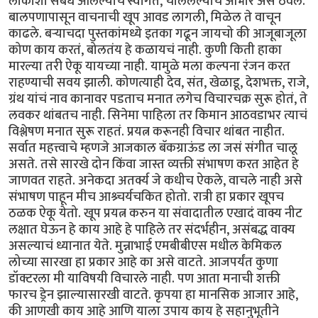
लोकांशी संबंध आलेल्यांचे स्वागत, चाललेल्यांचे आभार असे ठेवले.
बालपणापासून वाचनाची खूप आवड लागली, मिळेल ते वाचून
काढले. बऱ्याचदा पुस्तकांमध्ये इतका गढून जायचो की आजूबाजूला
कोण काय करतं, बोलतंय हे कळायचं नाही. कुणी किती हाका
मारल्या तरी ऐकू यायच्या नाही. यामुळे मला कल्पना रंजन करत
राहण्याची सवय झाली. कोणत्याही देव, संत, खेळाडू, देशभक्त, राजे,
ग्रंथ यांचं नाव कानावर पडताच मनात लगेच विचारचक्र सुरू होतं, ते
लवकर थांबतच नाही. सिनेमा पाहिला तर किमान आठवडाभर त्याचं
विश्लेषण मनात सुरू राहतं. प्रयत्न करूनही विचार थांबत नाहीत.
सर्वात महत्त्वाचे म्हणजे आजकाल बॅकग्राऊंड ला जसं संगीत चालू
असते. तसे सारखे दोन किंवा जास्त व्यक्ती संभाषण करत आहेत हे
जाणवत राहते. अनेकदा अतर्क्य जे कधीच ऐकले, वाचले नाही असे
संभाषण पाहून मीच आश्र्चर्यचकित होतो. रात्री हा प्रकार खूपच
ठळक ऐकू येतो. खूप प्रयत्न करुन या संवादातील एखादं वाक्य नीट
लक्षात घेऊन हे काय आहे हे पाहिले तर संदर्भहीन, असंबद्ध वाक्य
असल्याचं ध्यानात येते. मुन्नाभाई एमबीबीएस मधील केमिकल
लोच्या सारखा हा प्रकार आहे का असे वाटते. आजपर्यंत कुणा
डॉक्टरला मी याविषयी विचारले नाही. पण आता मनाची शक्ती
फारच ड्रेन झाल्यासारखी वाटते. कृपया हा मानसिक आजार आहे,
की आणखी काय आहे आणि याला उपाय काय हे सहानुभूतीने