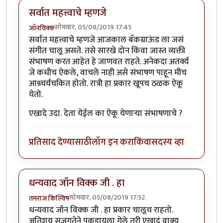
सर्वात महत्त्वाचे म्हणजे
सोमवार, 05/08/2019 17:45
जॉनविक्क
सर्वात महत्त्वाचे म्हणजे आजकाल बॅकग्राऊंड ला जसं
संगीत चालू असते. तसे सारखे दोन किंवा जास्त व्यक्ती
संभाषण करत आहेत हे जाणवत राहते. अनेकदा अतर्क्य
जे कधीच ऐकले, वाचले नाही असे संभाषण पाहून मीच
आश्र्चर्यचकित होतो. रात्री हा प्रकार खूपच ठळक ऐकू
येतो.
एखादे उदा. देता येईल का ऐकू येणाऱ्या संभाषणाचे ?
प्रतिसाद देण्यासाठी
लॉग इन करा
किंवा
सदस्य व्हा
धन्यवाद जॉन विक्क जी . हा
सोमवार, 05/08/2019 17:52
तमराज किल्विष
धन्यवाद जॉन विक्क जी . हा प्रकार चालूच राहतो.
अतिशय सजगतेने पकडायला गेले तरी एखादं वाक्य