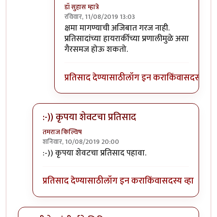
डॉ सुहास म्हात्रे
रविवार, 11/08/2019 13:03
In reply to
होय
by
जॉनविक्क
क्षमा मागण्याची अजिबात गरज नाही.
प्रतिसादांच्या हायरार्कीच्या प्रणालीमुळे असा
गैरसमज होऊ शकतो.
प्रतिसाद देण्यासाठी
लॉग इन करा
किंवा
सदस्य व्हा
:-)) कृपया शेवटचा प्रतिसाद
तमराज किल्विष
शनिवार, 10/08/2019 20:00
In reply to
गीता मला फार आवडायची. खूप
by
डॉ सुहास म्हा
:-)) कृपया शेवटचा प्रतिसाद पहावा.
प्रतिसाद देण्यासाठी
लॉग इन करा
किंवा
सदस्य व्हा