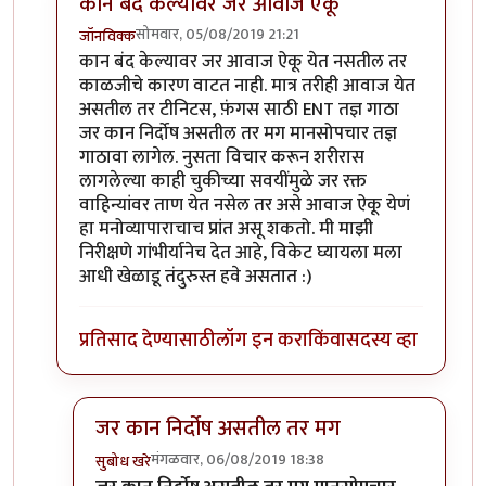
कान बंद केल्यावर जर आवाज ऐकू
सोमवार, 05/08/2019 21:21
जॉनविक्क
In reply to
सतत दिवसाही सुरू राहतो. पण
by
तमराज किल्व
कान बंद केल्यावर जर आवाज ऐकू येत नसतील तर
काळजीचे कारण वाटत नाही. मात्र तरीही आवाज येत
असतील तर टीनिटस, फ़ंगस साठी ENT तज्ञ गाठा
जर कान निर्दोष असतील तर मग मानसोपचार तज्ञ
गाठावा लागेल. नुसता विचार करून शरीरास
लागलेल्या काही चुकीच्या सवयींमुळे जर रक्त
वाहिन्यांवर ताण येत नसेल तर असे आवाज ऐकू येणं
हा मनोव्यापाराचाच प्रांत असू शकतो. मी माझी
निरीक्षणे गांभीर्यानेच देत आहे, विकेट घ्यायला मला
आधी खेळाडू तंदुरुस्त हवे असतात :)
प्रतिसाद देण्यासाठी
लॉग इन करा
किंवा
सदस्य व्हा
जर कान निर्दोष असतील तर मग
मंगळवार, 06/08/2019 18:38
सुबोध खरे