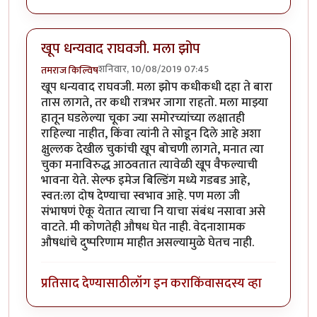
खूप धन्यवाद राघवजी. मला झोप
शनिवार, 10/08/2019 07:45
तमराज किल्विष
खूप धन्यवाद राघवजी. मला झोप कधीकधी दहा ते बारा
तास लागते, तर कधी रात्रभर जागा राहतो. मला माझ्या
हातून घडलेल्या चूका ज्या समोरच्यांच्या लक्षातही
राहिल्या नाहीत, किंवा त्यांनी ते सोडून दिले आहे अशा
क्षुल्लक देखील चुकांची खूप बोचणी लागते, मनात त्या
चुका मनाविरुद्ध आठवतात त्यावेळी खूप वैफल्याची
भावना येते. सेल्फ इमेज बिल्डिंग मध्ये गडबड आहे,
स्वत:ला दोष देण्याचा स्वभाव आहे. पण मला जी
संभाषणं ऐकू येतात त्याचा नि याचा संबंध नसावा असे
वाटते. मी कोणतेही औषध घेत नाही. वेदनाशामक
औषधांचे दुष्परिणाम माहीत असल्यामुळे घेतच नाही.
प्रतिसाद देण्यासाठी
लॉग इन करा
किंवा
सदस्य व्हा