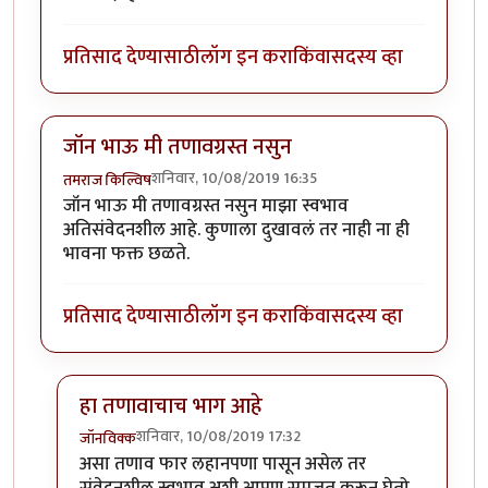
प्रतिसाद देण्यासाठी
लॉग इन करा
किंवा
सदस्य व्हा
जॉन भाऊ मी तणावग्रस्त नसुन
शनिवार, 10/08/2019 16:35
तमराज किल्विष
जॉन भाऊ मी तणावग्रस्त नसुन माझा स्वभाव
अतिसंवेदनशील आहे. कुणाला दुखावलं तर नाही ना ही
भावना फक्त छळते.
प्रतिसाद देण्यासाठी
लॉग इन करा
किंवा
सदस्य व्हा
हा तणावाचाच भाग आहे
शनिवार, 10/08/2019 17:32
जॉनविक्क
In reply to
जॉन भाऊ मी तणावग्रस्त नसुन
by
तमराज किल्वि
असा तणाव फार लहानपणा पासून असेल तर