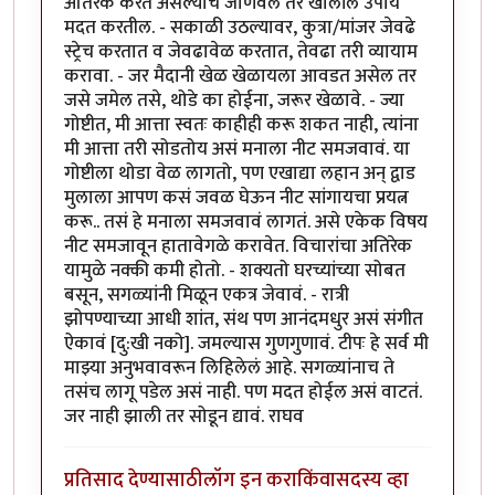
अतिरेक करत असल्याचे जाणवले तर खालील उपाय
मदत करतील. - सकाळी उठल्यावर, कुत्रा/मांजर जेवढे
स्ट्रेच करतात व जेवढावेळ करतात, तेवढा तरी व्यायाम
करावा. - जर मैदानी खेळ खेळायला आवडत असेल तर
जसे जमेल तसे, थोडे का होईना, जरूर खेळावे. - ज्या
गोष्टीत, मी आत्ता स्वतः काहीही करू शकत नाही, त्यांना
मी आत्ता तरी सोडतोय असं मनाला नीट समजवावं. या
गोष्टीला थोडा वेळ लागतो, पण एखाद्या लहान अन् द्वाड
मुलाला आपण कसं जवळ घेऊन नीट सांगायचा प्रयत्न
करू.. तसं हे मनाला समजवावं लागतं. असे एकेक विषय
नीट समजावून हातावेगळे करावेत. विचारांचा अतिरेक
यामुळे नक्की कमी होतो. - शक्यतो घरच्यांच्या सोबत
बसून, सगळ्यांनी मिळून एकत्र जेवावं. - रात्री
झोपण्याच्या आधी शांत, संथ पण आनंदमधुर असं संगीत
ऐकावं [दु:खी नको]. जमल्यास गुणगुणावं. टीपः हे सर्व मी
माझ्या अनुभवावरून लिहिलेलं आहे. सगळ्यांनाच ते
तसंच लागू पडेल असं नाही. पण मदत होईल असं वाटतं.
जर नाही झाली तर सोडून द्यावं. राघव
प्रतिसाद देण्यासाठी
लॉग इन करा
किंवा
सदस्य व्हा