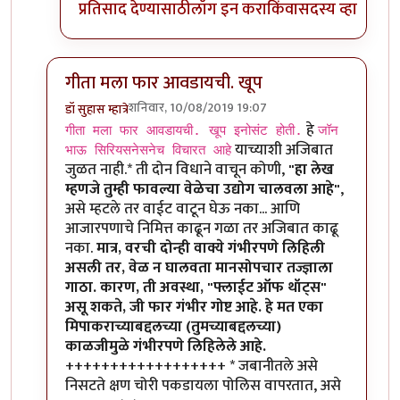
प्रतिसाद देण्यासाठी
लॉग इन करा
किंवा
सदस्य व्हा
गीता मला फार आवडायची. खूप
शनिवार, 10/08/2019 19:07
डॉ सुहास म्हात्रे
In reply to
गीता मला फार आवडायची. खूप
by
तमराज किल्व
हे
गीता मला फार आवडायची. खूप इनोसंट होती.
जॉन
याच्याशी अजिबात
भाऊ सिरियसनेसनेच विचारत आहे
जुळत नाही.* ती दोन विधाने वाचून कोणी,
"हा लेख
म्हणजे तुम्ही फावल्या वेळेचा उद्योग चालवला आहे"
,
असे म्हटले तर वाईट वाटून घेऊ नका... आणि
आजारपणाचे निमित्त काढून गळा तर अजिबात काढू
नका.
मात्र, वरची दोन्ही वाक्ये गंभीरपणे लिहिली
असली तर, वेळ न घालवता मानसोपचार तज्ज्ञाला
गाठा. कारण, ती अवस्था, "फ्लाईट ऑफ थॉट्स"
असू शकते, जी फार गंभीर गोष्ट आहे. हे मत एका
मिपाकराच्याबद्दलच्या (तुमच्याबद्दलच्या)
काळजीमुळे गंभीरपणे लिहिलेले आहे.
++++++++++++++++++ * जबानीतले असे
निसटते क्षण चोरी पकडायला पोलिस वापरतात, असे