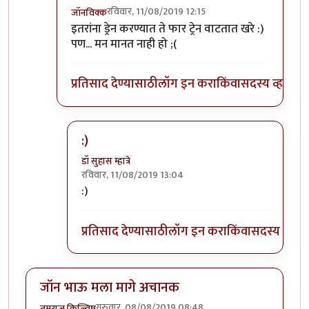
रविवार, 11/08/2019 12:15
जॉनविक्क
In reply to
त्यांना त्यांच्या भरोशावर
by
डॉ सुहास म्हात्रे
इतरांना ड्रेन करण्यात ते फार ट्रेन वाटतात खरे :)
पण... मन मानत नाही हो ;(
प्रतिसाद देण्यासाठी
लॉग इन करा
किंवा
सदस्य व्हा
:)
डॉ सुहास म्हात्रे
रविवार, 11/08/2019 13:04
In reply to
:)) हा हा हा
by
जॉनविक्क
:)
प्रतिसाद देण्यासाठी
लॉग इन करा
किंवा
सदस्य व्हा
जॉन भाऊ मला मागे अचानक
गुरुवार, 08/08/2019 08:48
तमराज किल्विष