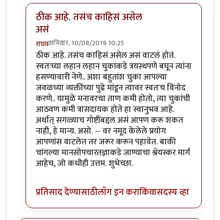
ठीक आहे. तसंच काहिसं असेल
असं
शनिवार, 10/08/2019 10:25
राघव
In reply to
खूप धन्यवाद राघवजी. मला झोप
by
तमराज किल्
ठीक आहे. तसंच काहिसं असेल असं वाटलं होतं.
स्वतःच्या लहान लहान चुकांकडे त्रयस्थपणे बघून त्यांना
हसण्यावारी नेणे.. अशा बहुतांश चुका आपल्या
जवळच्या व्यक्तींच्या पुढे मांडून त्यावर स्वतःच विनोद
करणे.. यामुळे मनावरचा ताण कमी होतो, त्या चुकांची
आठवण कमी त्रासदायक होते हा स्वानुभव आहे.
अर्थात् सगळ्याच गोष्टींबद्दल असं आपण करू शकत
नाही, हे मान्य. असो. -- वर नमूद केलेले प्रयोग
आपणांस वाटलेत तर जरूर करून पहावेत. बाकी
चांगल्या मानसोपचारतज्ञाकडे जाण्याचा श्रेयस्कर मार्ग
आहेच, जो कधीही उत्तम. शुभेच्छा.
प्रतिसाद देण्यासाठी
लॉग इन करा
किंवा
सदस्य व्हा