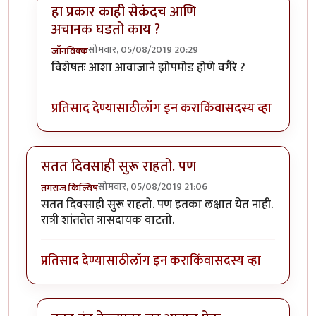
हा प्रकार काही सेकंदच आणि
अचानक घडतो काय ?
सोमवार, 05/08/2019 20:29
जॉनविक्क
In reply to
डॉक्टर साहेब मला संभाषणं
by
तमराज किल्विष
विशेषतः आशा आवाजाने झोपमोड होणे वगैरे ?
प्रतिसाद देण्यासाठी
लॉग इन करा
किंवा
सदस्य व्हा
सतत दिवसाही सुरू राहतो. पण
सोमवार, 05/08/2019 21:06
तमराज किल्विष
सतत दिवसाही सुरू राहतो. पण इतका लक्षात येत नाही.
रात्री शांततेत त्रासदायक वाटतो.
प्रतिसाद देण्यासाठी
लॉग इन करा
किंवा
सदस्य व्हा