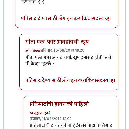
म्हणतात. ;) :)
प्रतिसाद देण्यासाठी
लॉग इन करा
किंवा
सदस्य व्हा
गीता मला फार आवडायची. खूप
शनिवार, 10/08/2019 19:28
जॉनविक्क
In reply to
गीता मला फार आवडायची. खूप
by
डॉ सुहास म्हा
गीता मला फार आवडायची. खूप इनोसंट होती. असे
मी केंव्हा म्हटले ?
प्रतिसाद देण्यासाठी
लॉग इन करा
किंवा
सदस्य व्हा
प्रतिसादांची हायरार्की पाहिली
डॉ सुहास म्हात्रे
रविवार, 11/08/2019 12:03
In reply to
गीता मला फार आवडायची. खूप
by
जॉनविक्
प्रतिसादांची हायरार्की पाहिली तर माझा प्रतिसाद