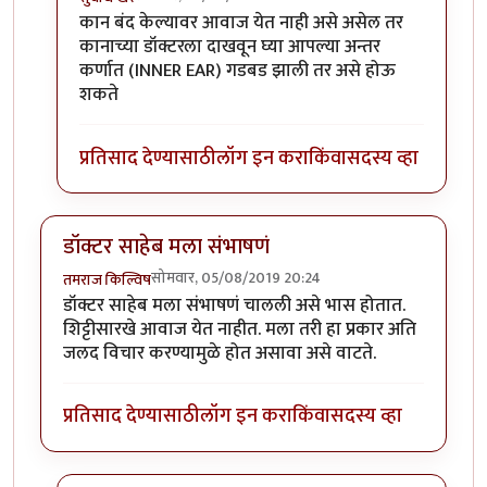
In reply to
नाही.
by
तमराज किल्विष
कान बंद केल्यावर आवाज येत नाही असे असेल तर
कानाच्या डॉक्टरला दाखवून घ्या आपल्या अन्तर
कर्णात (INNER EAR) गडबड झाली तर असे होऊ
शकते
प्रतिसाद देण्यासाठी
लॉग इन करा
किंवा
सदस्य व्हा
डॉक्टर साहेब मला संभाषणं
सोमवार, 05/08/2019 20:24
तमराज किल्विष
डॉक्टर साहेब मला संभाषणं चालली असे भास होतात.
शिट्टीसारखे आवाज येत नाहीत. मला तरी हा प्रकार अति
जलद विचार करण्यामुळे होत असावा असे वाटते.
प्रतिसाद देण्यासाठी
लॉग इन करा
किंवा
सदस्य व्हा