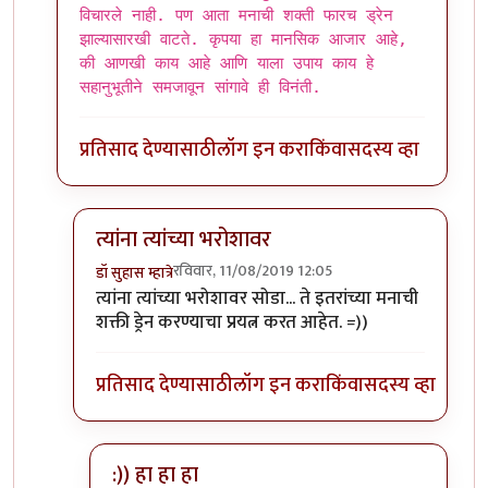
विचारले नाही. पण आता मनाची शक्ती फारच ड्रेन
झाल्यासारखी वाटते. कृपया हा मानसिक आजार आहे,
की आणखी काय आहे आणि याला उपाय काय हे
सहानुभूतीने समजावून सांगावे ही विनंती.
प्रतिसाद देण्यासाठी
लॉग इन करा
किंवा
सदस्य व्हा
त्यांना त्यांच्या भरोशावर
रविवार, 11/08/2019 12:05
डॉ सुहास म्हात्रे
In reply to
एकदा गोळ्या घेतल्या आहेत ? काय बोलता ?
त्यांना त्यांच्या भरोशावर सोडा... ते इतरांच्या मनाची
शक्ती ड्रेन करण्याचा प्रयत्न करत आहेत. =))
प्रतिसाद देण्यासाठी
लॉग इन करा
किंवा
सदस्य व्हा
:)) हा हा हा