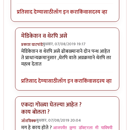
प्रतिसाद देण्यासाठी
लॉग इन करा
किंवा
सदस्य व्हा
मेडिकेशन व थेरपि असे
बुधवार, 07/08/2019 19:17
प्रकाश घाटपांडे
In reply to
शक्तिमान सिरियल मधली गीता.
by
तमराज किल्व
मेडिकेशन व थेरपि असे ढोबळ्मानाने दोन पन्थ आहेत
ते प्राधान्यक्रमानुसार ,थेरपि वाले अग्रक्रमाने थेरपि ला
मह्त्व देतात
प्रतिसाद देण्यासाठी
लॉग इन करा
किंवा
सदस्य व्हा
एकदा गोळ्या घेतल्या आहेत ?
काय बोलता ?
बुधवार, 07/08/2019 20:04
जॉनविक्क
In reply to
शक्तिमान सिरियल मधली गीता.
by
तमराज किल्व
मग हे काय होते ?
आजपर्यंत कुणा डॉक्टरला मी याविषयी