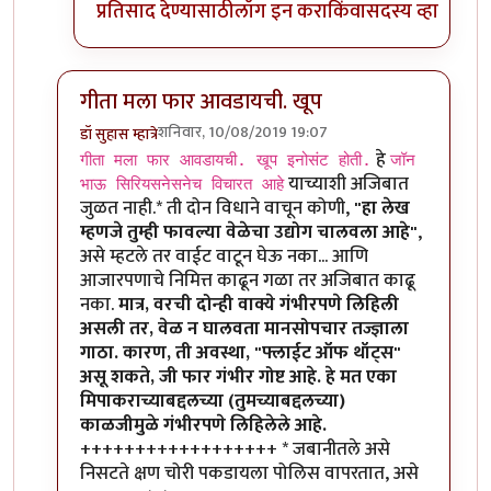
प्रतिसाद देण्यासाठी
लॉग इन करा
किंवा
सदस्य व्हा
गीता मला फार आवडायची. खूप
शनिवार, 10/08/2019 19:07
डॉ सुहास म्हात्रे
In reply to
गीता मला फार आवडायची. खूप
by
तमराज किल्व
हे
गीता मला फार आवडायची. खूप इनोसंट होती.
जॉन
याच्याशी अजिबात
भाऊ सिरियसनेसनेच विचारत आहे
जुळत नाही.* ती दोन विधाने वाचून कोणी,
"हा लेख
म्हणजे तुम्ही फावल्या वेळेचा उद्योग चालवला आहे"
,
असे म्हटले तर वाईट वाटून घेऊ नका... आणि
आजारपणाचे निमित्त काढून गळा तर अजिबात काढू
नका.
मात्र, वरची दोन्ही वाक्ये गंभीरपणे लिहिली
असली तर, वेळ न घालवता मानसोपचार तज्ज्ञाला
गाठा. कारण, ती अवस्था, "फ्लाईट ऑफ थॉट्स"
असू शकते, जी फार गंभीर गोष्ट आहे. हे मत एका
मिपाकराच्याबद्दलच्या (तुमच्याबद्दलच्या)
काळजीमुळे गंभीरपणे लिहिलेले आहे.
++++++++++++++++++ * जबानीतले असे
निसटते क्षण चोरी पकडायला पोलिस वापरतात, असे