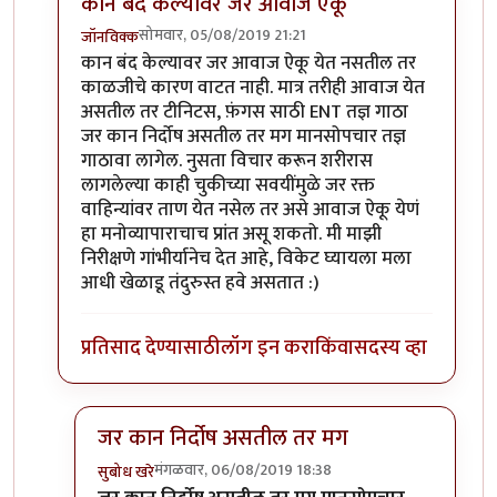
कान बंद केल्यावर जर आवाज ऐकू
सोमवार, 05/08/2019 21:21
जॉनविक्क
In reply to
सतत दिवसाही सुरू राहतो. पण
by
तमराज किल्व
कान बंद केल्यावर जर आवाज ऐकू येत नसतील तर
काळजीचे कारण वाटत नाही. मात्र तरीही आवाज येत
असतील तर टीनिटस, फ़ंगस साठी ENT तज्ञ गाठा
जर कान निर्दोष असतील तर मग मानसोपचार तज्ञ
गाठावा लागेल. नुसता विचार करून शरीरास
लागलेल्या काही चुकीच्या सवयींमुळे जर रक्त
वाहिन्यांवर ताण येत नसेल तर असे आवाज ऐकू येणं
हा मनोव्यापाराचाच प्रांत असू शकतो. मी माझी
निरीक्षणे गांभीर्यानेच देत आहे, विकेट घ्यायला मला
आधी खेळाडू तंदुरुस्त हवे असतात :)
प्रतिसाद देण्यासाठी
लॉग इन करा
किंवा
सदस्य व्हा
जर कान निर्दोष असतील तर मग
मंगळवार, 06/08/2019 18:38
सुबोध खरे