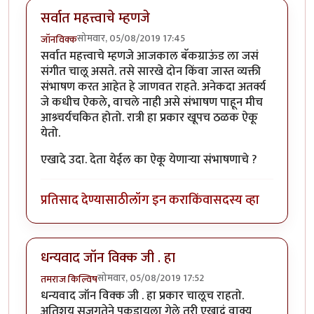
सर्वात महत्त्वाचे म्हणजे
सोमवार, 05/08/2019 17:45
जॉनविक्क
सर्वात महत्त्वाचे म्हणजे आजकाल बॅकग्राऊंड ला जसं
संगीत चालू असते. तसे सारखे दोन किंवा जास्त व्यक्ती
संभाषण करत आहेत हे जाणवत राहते. अनेकदा अतर्क्य
जे कधीच ऐकले, वाचले नाही असे संभाषण पाहून मीच
आश्र्चर्यचकित होतो. रात्री हा प्रकार खूपच ठळक ऐकू
येतो.
एखादे उदा. देता येईल का ऐकू येणाऱ्या संभाषणाचे ?
प्रतिसाद देण्यासाठी
लॉग इन करा
किंवा
सदस्य व्हा
धन्यवाद जॉन विक्क जी . हा
सोमवार, 05/08/2019 17:52
तमराज किल्विष
धन्यवाद जॉन विक्क जी . हा प्रकार चालूच राहतो.
अतिशय सजगतेने पकडायला गेले तरी एखादं वाक्य