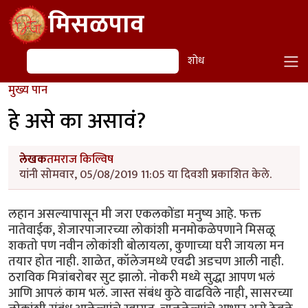
Skip to main content
मिसळपाव
शोध
शोध
मुख्य पान
हे असे का असावं?
लेखक
तमराज किल्विष
यांनी सोमवार, 05/08/2019 11:05 या दिवशी प्रकाशित केले.
लहान असल्यापासून मी जरा एकलकोंडा मनुष्य आहे. फक्त
नातेवाईक, शेजारपाजारच्या लोकांशी मनमोकळेपणाने मिसळू
शकतो पण नवीन लोकांशी बोलायला, कुणाच्या घरी जायला मन
तयार होत नाही. शाळेत, कॉलेजमध्ये एवढी अडचण आली नाही.
ठराविक मित्रांबरोबर सुट झालो. नोकरी मध्ये सुद्धा आपण भलं
आणि आपलं काम भलं. जास्त संबंध कुठे वाढविले नाही, सासरच्या