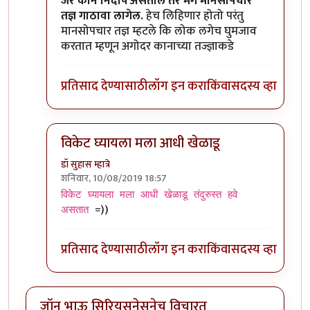
In reply to
कान बंद केल्यावर जर आवाज ऐकू
by
जॉनविक
जर कान निर्दोष असतील तर मग मानसोपचार
तज्ञ गाठावा लागेल.
हेच लिहिणार होतो परंतु
मानसोपचार तज्ञ म्हटले कि लोक लगेच घुमजाव
करतात म्हणून अगोदर कानाच्या तज्ज्ञाकडे
प्रतिसाद देण्यासाठी
लॉग इन करा
किंवा
सदस्य व्हा
विकेट घ्यायला मला आधी खेळाडू
डॉ सुहास म्हात्रे
शनिवार, 10/08/2019 18:57
In reply to
कान बंद केल्यावर जर आवाज ऐकू
by
जॉनविक
विकेट घ्यायला मला आधी खेळाडू तंदुरुस्त हवे
=))
असतात
प्रतिसाद देण्यासाठी
लॉग इन करा
किंवा
सदस्य व्हा
जॉन भाऊ सिरियसनेसनेच विचारत