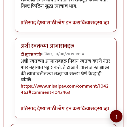
संवेदनशील स्वभाव अशी आपण समजूत करून घेतो.
गिल्ट फिलिंग सुद्धा त्याचाच भाग.
प्रतिसाद देण्यासाठी
लॉग इन करा
किंवा
सदस्य व्हा
अशी स्वतःच्या आजाराबद्दल
शनिवार, 10/08/2019 19:14
डॉ सुहास म्हात्रे
In reply to
जॉन भाऊ मी तणावग्रस्त नसुन
by
तमराज किल्वि
अशी स्वतःच्या आजाराबद्दल निदान स्वतःच करणे नंतर
फार महागात पडू शकते. ते टाळावे. त्रास जास्त झाला
की त्याबाबतीतल्या तज्ज्ञाचा सल्ला घेणे केव्हाही
चांगले.
https://www.misalpav.com/comment/1042
463#comment-1042463
प्रतिसाद देण्यासाठी
लॉग इन करा
किंवा
सदस्य व्हा
↑