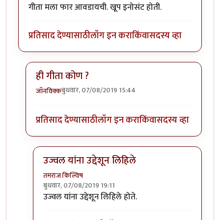
गीता मला फार आवडायची. खूप इनोसंट होती.
प्रतिसाद देण्यासाठी
लॉग इन करा
किंवा
सदस्य व्हा
ही गीता कोण ?
बुधवार, 07/08/2019 15:44
जॉनविक्क
In reply to
गीता मला फार आवडायची. खूप
by
तमराज किल्व
प्रतिसाद देण्यासाठी
लॉग इन करा
किंवा
सदस्य व्हा
उज्वल यांना उद्देशून लिहिले
तमराज किल्विष
बुधवार, 07/08/2019 19:11
In reply to
ही गीता कोण ?
by
जॉनविक्क
उज्वल यांना उद्देशून लिहिले होते.