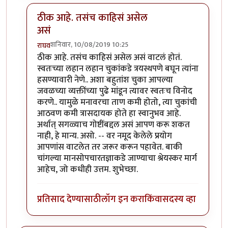
ठीक आहे. तसंच काहिसं असेल
असं
शनिवार, 10/08/2019 10:25
राघव
In reply to
खूप धन्यवाद राघवजी. मला झोप
by
तमराज किल्
ठीक आहे. तसंच काहिसं असेल असं वाटलं होतं.
स्वतःच्या लहान लहान चुकांकडे त्रयस्थपणे बघून त्यांना
हसण्यावारी नेणे.. अशा बहुतांश चुका आपल्या
जवळच्या व्यक्तींच्या पुढे मांडून त्यावर स्वतःच विनोद
करणे.. यामुळे मनावरचा ताण कमी होतो, त्या चुकांची
आठवण कमी त्रासदायक होते हा स्वानुभव आहे.
अर्थात् सगळ्याच गोष्टींबद्दल असं आपण करू शकत
नाही, हे मान्य. असो. -- वर नमूद केलेले प्रयोग
आपणांस वाटलेत तर जरूर करून पहावेत. बाकी
चांगल्या मानसोपचारतज्ञाकडे जाण्याचा श्रेयस्कर मार्ग
आहेच, जो कधीही उत्तम. शुभेच्छा.
प्रतिसाद देण्यासाठी
लॉग इन करा
किंवा
सदस्य व्हा