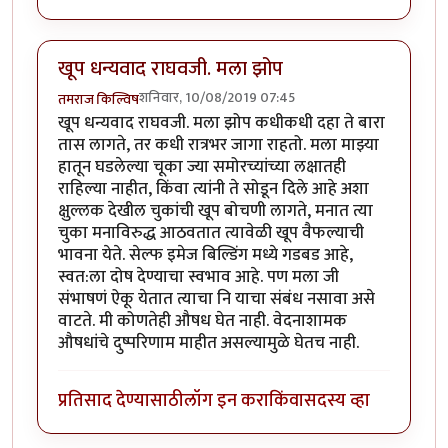
खूप धन्यवाद राघवजी. मला झोप
शनिवार, 10/08/2019 07:45
तमराज किल्विष
खूप धन्यवाद राघवजी. मला झोप कधीकधी दहा ते बारा
तास लागते, तर कधी रात्रभर जागा राहतो. मला माझ्या
हातून घडलेल्या चूका ज्या समोरच्यांच्या लक्षातही
राहिल्या नाहीत, किंवा त्यांनी ते सोडून दिले आहे अशा
क्षुल्लक देखील चुकांची खूप बोचणी लागते, मनात त्या
चुका मनाविरुद्ध आठवतात त्यावेळी खूप वैफल्याची
भावना येते. सेल्फ इमेज बिल्डिंग मध्ये गडबड आहे,
स्वत:ला दोष देण्याचा स्वभाव आहे. पण मला जी
संभाषणं ऐकू येतात त्याचा नि याचा संबंध नसावा असे
वाटते. मी कोणतेही औषध घेत नाही. वेदनाशामक
औषधांचे दुष्परिणाम माहीत असल्यामुळे घेतच नाही.
प्रतिसाद देण्यासाठी
लॉग इन करा
किंवा
सदस्य व्हा