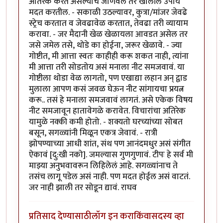
अतिरेक करत असल्याचे जाणवले तर खालील उपाय
मदत करतील. - सकाळी उठल्यावर, कुत्रा/मांजर जेवढे
स्ट्रेच करतात व जेवढावेळ करतात, तेवढा तरी व्यायाम
करावा. - जर मैदानी खेळ खेळायला आवडत असेल तर
जसे जमेल तसे, थोडे का होईना, जरूर खेळावे. - ज्या
गोष्टीत, मी आत्ता स्वतः काहीही करू शकत नाही, त्यांना
मी आत्ता तरी सोडतोय असं मनाला नीट समजवावं. या
गोष्टीला थोडा वेळ लागतो, पण एखाद्या लहान अन् द्वाड
मुलाला आपण कसं जवळ घेऊन नीट सांगायचा प्रयत्न
करू.. तसं हे मनाला समजवावं लागतं. असे एकेक विषय
नीट समजावून हातावेगळे करावेत. विचारांचा अतिरेक
यामुळे नक्की कमी होतो. - शक्यतो घरच्यांच्या सोबत
बसून, सगळ्यांनी मिळून एकत्र जेवावं. - रात्री
झोपण्याच्या आधी शांत, संथ पण आनंदमधुर असं संगीत
ऐकावं [दु:खी नको]. जमल्यास गुणगुणावं. टीपः हे सर्व मी
माझ्या अनुभवावरून लिहिलेलं आहे. सगळ्यांनाच ते
तसंच लागू पडेल असं नाही. पण मदत होईल असं वाटतं.
जर नाही झाली तर सोडून द्यावं. राघव
प्रतिसाद देण्यासाठी
लॉग इन करा
किंवा
सदस्य व्हा