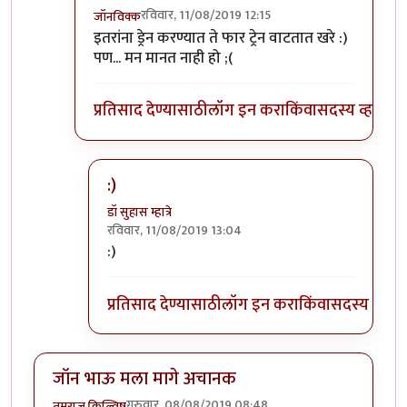
रविवार, 11/08/2019 12:15
जॉनविक्क
In reply to
त्यांना त्यांच्या भरोशावर
by
डॉ सुहास म्हात्रे
इतरांना ड्रेन करण्यात ते फार ट्रेन वाटतात खरे :)
पण... मन मानत नाही हो ;(
प्रतिसाद देण्यासाठी
लॉग इन करा
किंवा
सदस्य व्हा
:)
डॉ सुहास म्हात्रे
रविवार, 11/08/2019 13:04
In reply to
:)) हा हा हा
by
जॉनविक्क
:)
प्रतिसाद देण्यासाठी
लॉग इन करा
किंवा
सदस्य व्हा
जॉन भाऊ मला मागे अचानक
गुरुवार, 08/08/2019 08:48
तमराज किल्विष