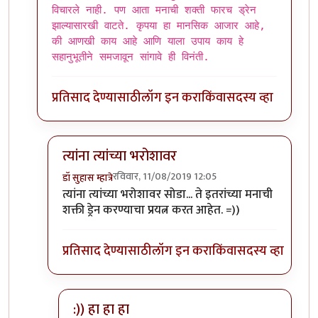
विचारले नाही. पण आता मनाची शक्ती फारच ड्रेन
झाल्यासारखी वाटते. कृपया हा मानसिक आजार आहे,
की आणखी काय आहे आणि याला उपाय काय हे
सहानुभूतीने समजावून सांगावे ही विनंती.
प्रतिसाद देण्यासाठी
लॉग इन करा
किंवा
सदस्य व्हा
त्यांना त्यांच्या भरोशावर
रविवार, 11/08/2019 12:05
डॉ सुहास म्हात्रे
In reply to
एकदा गोळ्या घेतल्या आहेत ? काय बोलता ?
त्यांना त्यांच्या भरोशावर सोडा... ते इतरांच्या मनाची
शक्ती ड्रेन करण्याचा प्रयत्न करत आहेत. =))
प्रतिसाद देण्यासाठी
लॉग इन करा
किंवा
सदस्य व्हा
:)) हा हा हा