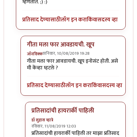
म्हणतात. ;) :)
प्रतिसाद देण्यासाठी
लॉग इन करा
किंवा
सदस्य व्हा
गीता मला फार आवडायची. खूप
शनिवार, 10/08/2019 19:28
जॉनविक्क
In reply to
गीता मला फार आवडायची. खूप
by
डॉ सुहास म्हा
गीता मला फार आवडायची. खूप इनोसंट होती. असे
मी केंव्हा म्हटले ?
प्रतिसाद देण्यासाठी
लॉग इन करा
किंवा
सदस्य व्हा
प्रतिसादांची हायरार्की पाहिली
डॉ सुहास म्हात्रे
रविवार, 11/08/2019 12:03
In reply to
गीता मला फार आवडायची. खूप
by
जॉनविक्
प्रतिसादांची हायरार्की पाहिली तर माझा प्रतिसाद