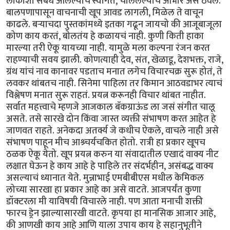
लोकांशी संबंध आलेल्यांचे स्वागत, चाललेल्यांचे आभार असे ठेवले.
बालपणापासून वाचनाची खूप आवड लागली, मिळेल ते वाचून
काढले. बऱ्याचदा पुस्तकांमध्ये इतका गढून जायचो की आजूबाजूला
कोण काय करतं, बोलतंय हे कळायचं नाही. कुणी किती हाका
मारल्या तरी ऐकू यायच्या नाही. यामुळे मला कल्पना रंजन करत
राहण्याची सवय झाली. कोणत्याही देव, संत, खेळाडू, देशभक्त, राजे,
ग्रंथ यांचं नाव कानावर पडताच मनात लगेच विचारचक्र सुरू होतं, ते
लवकर थांबतच नाही. सिनेमा पाहिला तर किमान आठवडाभर त्याचं
विश्लेषण मनात सुरू राहतं. प्रयत्न करूनही विचार थांबत नाहीत.
सर्वात महत्त्वाचे म्हणजे आजकाल बॅकग्राऊंड ला जसं संगीत चालू
असते. तसे सारखे दोन किंवा जास्त व्यक्ती संभाषण करत आहेत हे
जाणवत राहते. अनेकदा अतर्क्य जे कधीच ऐकले, वाचले नाही असे
संभाषण पाहून मीच आश्र्चर्यचकित होतो. रात्री हा प्रकार खूपच
ठळक ऐकू येतो. खूप प्रयत्न करुन या संवादातील एखादं वाक्य नीट
लक्षात घेऊन हे काय आहे हे पाहिले तर संदर्भहीन, असंबद्ध वाक्य
असल्याचं ध्यानात येते. मुन्नाभाई एमबीबीएस मधील केमिकल
लोच्या सारखा हा प्रकार आहे का असे वाटते. आजपर्यंत कुणा
डॉक्टरला मी याविषयी विचारले नाही. पण आता मनाची शक्ती
फारच ड्रेन झाल्यासारखी वाटते. कृपया हा मानसिक आजार आहे,
की आणखी काय आहे आणि याला उपाय काय हे सहानुभूतीने