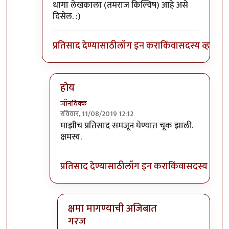
धागा लेखकाला (तमराज किल्विष) आहे असे
दिसेल. :)
प्रतिसाद देण्यासाठी
लॉग इन करा
किंवा
सदस्य व्हा
होय
जॉनविक्क
रविवार, 11/08/2019 12:12
In reply to
प्रतिसादांची हायरार्की पाहिली
by
डॉ सुहास म
माझीच प्रतिसाद समजून घेण्यात चूक झाली.
क्षमस्व.
प्रतिसाद देण्यासाठी
लॉग इन करा
किंवा
सदस्य व्हा
क्षमा मागण्याची अजिबात
गरज