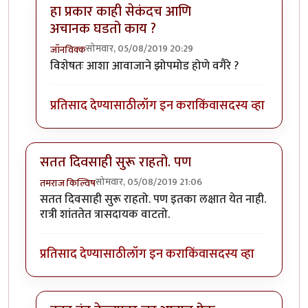
हा प्रकार काही सेकंदच आणि
अचानक घडतो काय ?
सोमवार, 05/08/2019 20:29
जॉनविक्क
In reply to
डॉक्टर साहेब मला संभाषणं
by
तमराज किल्विष
विशेषतः आशा आवाजाने झोपमोड होणे वगैरे ?
प्रतिसाद देण्यासाठी
लॉग इन करा
किंवा
सदस्य व्हा
सतत दिवसाही सुरू राहतो. पण
सोमवार, 05/08/2019 21:06
तमराज किल्विष
सतत दिवसाही सुरू राहतो. पण इतका लक्षात येत नाही.
रात्री शांततेत त्रासदायक वाटतो.
प्रतिसाद देण्यासाठी
लॉग इन करा
किंवा
सदस्य व्हा