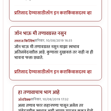
प्रतिसाद देण्यासाठी
लॉग इन करा
किंवा
सदस्य व्हा
जॉन भाऊ मी तणावग्रस्त नसुन
शनिवार, 10/08/2019 16:35
तमराज किल्विष
जॉन भाऊ मी तणावग्रस्त नसुन माझा स्वभाव
अतिसंवेदनशील आहे. कुणाला दुखावलं तर नाही ना ही
भावना फक्त छळते.
प्रतिसाद देण्यासाठी
लॉग इन करा
किंवा
सदस्य व्हा
हा तणावाचाच भाग आहे
शनिवार, 10/08/2019 17:32
जॉनविक्क
In reply to
जॉन भाऊ मी तणावग्रस्त नसुन
by
तमराज किल्वि
असा तणाव फार लहानपणा पासून असेल तर