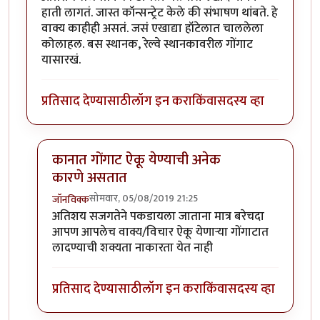
हाती लागतं. जास्त कॉन्सन्ट्रेट केले की संभाषण थांबते. हे
वाक्य काहीही असतं. जसं एखाद्या हॉटेलात चाललेला
कोलाहल. बस स्थानक, रेल्वे स्थानकावरील गोंगाट
यासारखं.
प्रतिसाद देण्यासाठी
लॉग इन करा
किंवा
सदस्य व्हा
कानात गोंगाट ऐकू येण्याची अनेक
कारणे असतात
सोमवार, 05/08/2019 21:25
जॉनविक्क
In reply to
धन्यवाद जॉन विक्क जी . हा
by
तमराज किल्विष
अतिशय सजगतेने पकडायला जाताना मात्र बरेचदा
आपण आपलेच वाक्य/विचार ऐकू येणाऱ्या गोंगाटात
लादण्याची शक्यता नाकारता येत नाही
प्रतिसाद देण्यासाठी
लॉग इन करा
किंवा
सदस्य व्हा