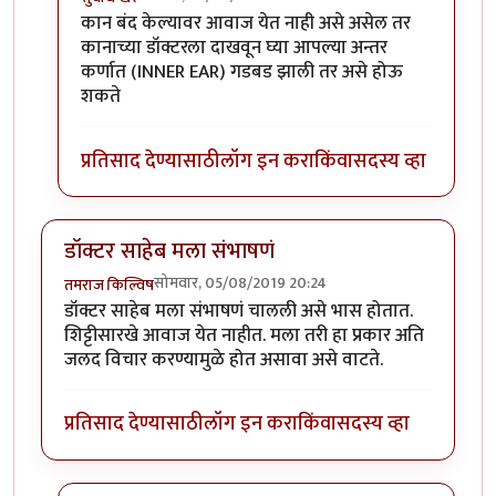
In reply to
नाही.
by
तमराज किल्विष
कान बंद केल्यावर आवाज येत नाही असे असेल तर
कानाच्या डॉक्टरला दाखवून घ्या आपल्या अन्तर
कर्णात (INNER EAR) गडबड झाली तर असे होऊ
शकते
प्रतिसाद देण्यासाठी
लॉग इन करा
किंवा
सदस्य व्हा
डॉक्टर साहेब मला संभाषणं
सोमवार, 05/08/2019 20:24
तमराज किल्विष
डॉक्टर साहेब मला संभाषणं चालली असे भास होतात.
शिट्टीसारखे आवाज येत नाहीत. मला तरी हा प्रकार अति
जलद विचार करण्यामुळे होत असावा असे वाटते.
प्रतिसाद देण्यासाठी
लॉग इन करा
किंवा
सदस्य व्हा