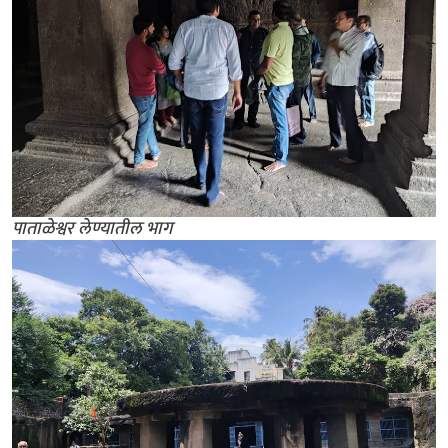
पाताळेश्वर लेण्यातील भाग