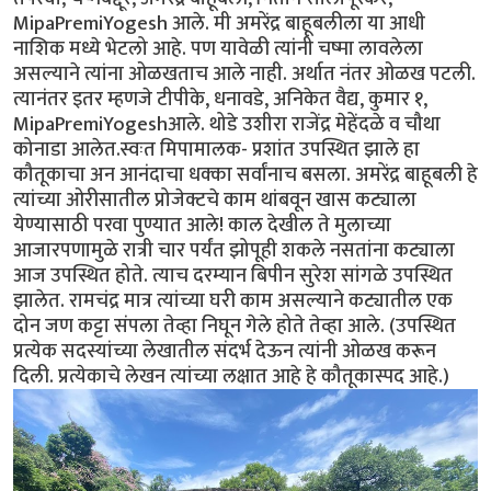
MipaPremiYogesh आले. मी अमरेंद्र बाहूबलीला या आधी
नाशिक मध्ये भेटलो आहे. पण यावेळी त्यांनी चष्मा लावलेला
असल्याने त्यांना ओळखताच आले नाही. अर्थात नंतर ओळख पटली.
त्यानंतर इतर म्हणजे टीपीके, धनावडे, अनिकेत वैद्य, कुमार १,
MipaPremiYogeshआले. थोडे उशीरा राजेंद्र मेहेंदळे व चौथा
कोनाडा आलेत.स्वःत मिपामालक- प्रशांत उपस्थित झाले हा
कौतूकाचा अन आनंदाचा धक्का सर्वांनाच बसला. अमरेंद्र बाहूबली हे
त्यांच्या ओरीसातील प्रोजेक्टचे काम थांबवून खास कट्याला
येण्यासाठी परवा पुण्यात आले! काल देखील ते मुलाच्या
आजारपणामुळे रात्री चार पर्यंत झोपूही शकले नसतांना कट्याला
आज उपस्थित होते. त्याच दरम्यान बिपीन सुरेश सांगळे उपस्थित
झालेत. रामचंद्र मात्र त्यांच्या घरी काम असल्याने कट्यातील एक
दोन जण कट्टा संपला तेव्हा निघून गेले होते तेव्हा आले. (उपस्थित
प्रत्येक सदस्यांच्या लेखातील संदर्भ देऊन त्यांनी ओळख करून
दिली. प्रत्येकाचे लेखन त्यांच्या लक्षात आहे हे कौतूकास्पद आहे.)