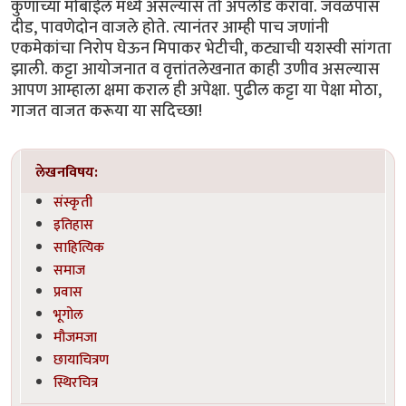
कुणाच्या मोबाईल मध्ये असल्यास तो अपलोड करावा. जवळपास
दीड, पावणेदोन वाजले होते. त्यानंतर आम्ही पाच जणांनी
एकमेकांचा निरोप घेऊन मिपाकर भेटीची, कट्याची यशस्वी सांगता
झाली. कट्टा आयोजनात व वृत्तांतलेखनात काही उणीव असल्यास
आपण आम्हाला क्षमा कराल ही अपेक्षा. पुढील कट्टा या पेक्षा मोठा,
गाजत वाजत करूया या सदिच्छा!
लेखनविषय:
संस्कृती
इतिहास
साहित्यिक
समाज
प्रवास
भूगोल
मौजमजा
छायाचित्रण
स्थिरचित्र