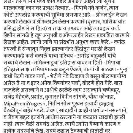
लेखन तसेच मिपामध्ये काय बदल अपेक्षित आहेत त्या सुचना
मालकांच्या कानावर प्रत्यक्ष गेल्यात. - मिपाचे नवे व्हर्जन, त्यात
फोटो अपलोड करण्याची सुविधा असणार आहे. - ऑनलाईन लेखन
करणारे लेखक व ऑफलाईन लेखन करणारे (वृत्तपत्र, मासिक यांत
प्रसिद्ध होणारे साहित्य) यांत काय तफावत आहे त्याबद्दल चर्चा.
बिपीन सांगळे हे खूप अनुभवी व ऑफलाईन लेखन प्रकाशित करणारे
लेखक आहेत. त्यांनी त्यांचे या संदर्भात अनुभव व्यक्त केले. - कर्नल
तपस्वी हे सैन्यातून निवृत्त झाल्यानंतर हिंदीतून मराठी लेखन
करण्याकडे कसे वळाले याचा परिचय - अमरेंद्र बाहूबली यांचे
सध्याचे लेखन - तमिळनाडूचा इतिहास यावर माहिती - मिपाचा
इतिहास साक्षात मिपामालकांकडून ऐकणे, तात्यांची आठवण - पुन्हा
कधी भेटणे यावर चर्चा, - भेटीचे नवे ठिकाण जे बसून बोलण्यायोग्य
असेल ते या व इतर अनेक विषयांवर चर्चा, बोलणे होत गेले. बारा
वाजलेले असल्याने व आधीचे ठरलेले काम असल्याने चष्मेबद्दूर,
राजेंद्र मेहेंदळे, प्रशांत, कुमार१ बिपीन सांगळे, चौथा कोनाडा,
MipaPremiYogesh, नितीन सोलापूरकर इत्यादी हळूहळू
बैठकीतून बाहेर पडले. जेवण, खादाडीचे काहीच प्रयोजन नसल्याने,
व जेवणाबद्दल इतरांचे आधीच ठरल्याने या कट्यात खादाडी झाली
नाही. त्याच वेळी रामचंद्र आलेत. त्याचे उशीरा येण्याचे कारण व
प्रत्येक सदस्यांचे लेख, संदर्भ लक्षात ठेवण्याची हातोटी वर