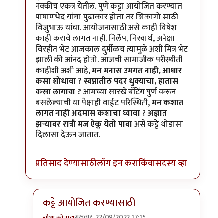
नक्कीच एकत्र येतील. पुणे कट्टा आयोजित करण्यात
पाषाणभेद यांचा पुढाकार होता तर शिकागो साठी
विजुभाऊ यांचा. आयोजनासाठी असे काही विषेश
काही करावे लागत नाही. निर्लेप, निस्वार्थ, अपेक्षा
विरहीत भेट आजकाल दुर्मीळच त्यामुळे अशी मित्र भेट
झाली की आंनद होतो. आजची सामाजीक परीस्थीती
काहीशी अशी आहे,
मन मनास उमगत नाही, आधार
कसा शोधावा ? स्वप्नातील पदर धुक्याचा, हातास
कसा लागावा ?
आमच्या सारखे बॅटिंग पुर्ण करून
बसलेल्याची या पेक्षाही वाईट परिस्थिती,
मन कशात
लागत नाही अदमास कशाचा घ्यावा ? अज्ञात
झर्‍यावर रात्री मज ऐकू येतो पावा
असे कट्टे थोडासा
दिलासा देऊन जातात.
प्रतिसाद देण्यासाठी
लॉग इन करा
किंवा
सदस्य व्हा
कट्टे आयोजित करण्यासाठी
गुरुवार, 22/09/2022 17:15
चौथा कोनाडा