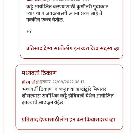
In reply to
मला नाही वाटत....
by
कर्नलतपस्वी
कट्टे आयोजित करण्यासाठी कुणीतरी पुढाकार
घ्यायचा व जवळपासचे ज्याना शक्य आहे ते
नक्कीच एकत्र येतील.
+१
प्रतिसाद देण्यासाठी
लॉग इन करा
किंवा
सदस्य व्हा
मध्यवर्ती ठिकाण
गुरुवार, 22/09/2022 08:17
श्रीरंग_जोशी
In reply to
कट्टा वृत्तांत वाचला, आपणही
by
nutanm
'मध्यवर्ती ठिकाण' व 'कट्टा' या शब्दांद्वारे मिपावर
शोधल्यास सर्वाधिक कट्टे डोंबिवली येथेच आयोजित
झाल्याचे आढळून येईल.
प्रतिसाद देण्यासाठी
लॉग इन करा
किंवा
सदस्य व्हा