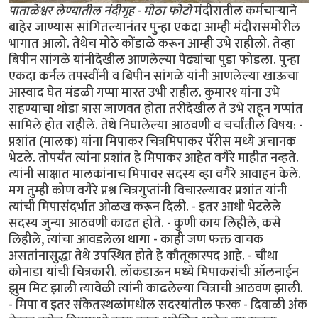
पाताळेश्वर लेण्यातील नंदीगृह - मोठा फोटो
मंदीरातील कर्मचार्‍याने
बाहेर जाण्यास सांगितल्यानंतर पुन्हा एकदा आम्ही मंदीरासमोरील
भागात आलो. तेथेच मोठे कोंडाळे करून आम्ही उभे राहीलो. तेव्हा
बिपीन सांगळे यांनीदेखील आणलेल्या पेढ्यांचा पुडा फोडला. पुन्हा
एकदा कर्नल तपस्वींनी व बिपीन सांगळे यांनी आणलेल्या खाऊचा
आस्वाद घेत मंडळी गप्पा मारत उभी राहील. कुमार१ यांना उभे
राहण्याचा थोडा त्रास जाणवत होता तरीदेखील ते उभे राहून गप्पांत
सामिले होत राहीले. तेथे निघालेल्या आठवणी व चर्चांतील विषय: -
प्रशांत (मालक) यांना मिपाकर चित्रमिपाकर पॅरीस मध्ये अचानक
भेटले. तोपर्यंत त्यांना प्रशांत हे मिपाकर आहेत वगैरे माहीत नव्हते.
त्यांनी साक्षात मालकांनाच मिपावर सदस्य व्हा वगैरे आवाहन केले.
मग तुम्ही कोण वगैरे प्रश्न चित्रगुप्तांनी विचारल्यावर प्रशांत यांनी
त्यांची मिपासंदर्भात ओळख करून दिली. - इतर आधी भेटलेले
सदस्य जुन्या आठवणी काढत होते. - कुणी काय लिहीले, कसे
लिहीले, त्यांचा आवडलेला धागा - काही जण फक्त वाचक
असतांनासुद्धा तेथे उपस्थित होते हे कौतूकास्पद आहे. - चौथा
कोनाडा यांची चित्रकारी. लॉकडाऊन मध्ये मिपाकरांची ऑलनाईन
झुम मिट झाली त्यावेळी त्यांनी काढलेल्या चित्राची आठवण झाली.
- मिपा व इतर संकेतस्थळांमधील सदस्यांतील फरक - दिवाळी अंक