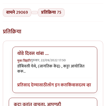
वाचने
29069
प्रतिक्रिया
75
प्रतिक्रिया
थोडे दिवस थांबा ....
गुरुवार, 22/09/2022 17:50
मुक्त विहारि
In reply to
कट्टा वृत्तांत वाचला, आपणही
by
nutanm
डोंबिवली येथे, (जागतिक केंद्र) , कट्टा आयोजित
करू...
प्रतिसाद देण्यासाठी
लॉग इन करा
किंवा
सदस्य व्हा
कट्टा वृत्तांत वाचला, आपणही