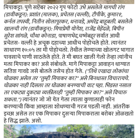
मिपाकट्टा: पुणे सप्टेंबर २०२२ गृप फोटो
उभे असलेले मागची रांग
(डावीकडून): प्रशांत (मालक), प्रचेतस (वल्ली), टीपीके, कुमार१,
कर्नल तपस्वी, नितीन सोलापूरकर, धनावडे, अमरेंद्र बाहूबली. बसलेले
खालची रांग (डावीकडून): मिपाप्रेमी योगेश, राजेंद्र मेहेंदळे, बिपीन
सुरेश सांगळे, चौथा कोनाडा, पाषाणभेद,चष्मेबद्दूर
सर्वात आधी
प्रचेतस- वल्ली हे अचूक दहाच्या आधीच पोहोचले होते. त्यानंतर
साधारण १०:०५ ला मी पोहोचलो. तेथील लेण्याच्या खोलगट भागात
पावसाचे पाणी साठलेले होते. ते मी बघत खाली गेलो तेव्हा त्यांनीच
मला मिपाकर का? असे संबोधले. मागे मिपाकट्टा आवाहन धाग्यात
सतिश गावडे जसे बोलले तसेच होत गेले.
("तिथे एखादा लोकांचा
घोळका असेल तर "तुम्ही मिपाकर का?" असे बिनधास्त विचारायचे.
घोळका नाही दिसला तर घोळका बनण्याची वाट पहा. भिडस्त नसाल
तर एकट्या दुकट्या व्यक्तीलाही "तुम्ही मिपाकर का?" असे विचारु
शकता.")
त्यानंतर जो जो येत गेला त्याला कुणालाही फोन
करण्याची किंवा आम्हाला शोधण्याची गरज पडली नाही. आंतरीक
इच्छा असेल तर एक मिपाकर दुसर्‍या मिपाकराला बरोबर ओळखतो
हे सिद्ध झाले. असो.