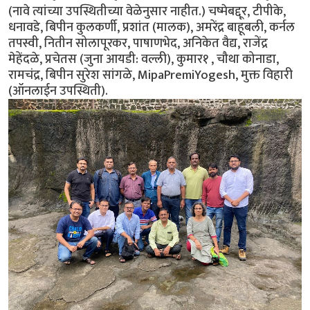
(नावे त्यांच्या उपस्थितीच्या वेळेनुसार नाहीत.) चष्मेबद्दूर, टीपीके,
धनावडे, बिपीन कुलकर्णी, प्रशांत (मालक), अमरेंद्र बाहूबली, कर्नल
तपस्वी, नितीन सोलापूरकर, पाषाणभेद, अनिकेत वैद्य, राजेंद्र
मेहेंदळे, प्रचेतस (जुना आयडी: वल्ली), कुमार१ , चौथा कोनाडा,
रामचंद्र, बिपीन सुरेश सांगळे, MipaPremiYogesh, मुक्त विहारी
(ऑनलाईन उपस्थिती).