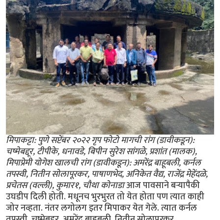
मिपाकट्टा: पुणे सप्टेंबर २०२२ गृप फोटो मागची रांग (डावीकडून):
चष्मेबद्दूर, टीपीके, धनावडे, बिपीन सुरेश सांगळे, प्रशांत (मालक),
मिपाप्रेमी योगेश खालची रांग (डावीकडून): अमरेंद्र बाहूबली, कर्नल
तपस्वी, नितीन सोलापूरकर, पाषाणभेद, अनिकेत वैद्य, राजेंद्र मेहेंदळे,
प्रचेतस (वल्ली), कुमार१, चौथा कोनाडा
आज पावसाने बर्‍यापैकी
उघडीप दिली होती. मधूनच भुरभुरत तो येत होता पण त्यात काही
जोर नव्हता. नंतर लगोलग इतर मिपाकर येत गेले. त्यात कर्नल
तपस्वी, चष्मेबद्दूर, अमरेंद्र बाहूबली, नितीन सोलापूरकर,