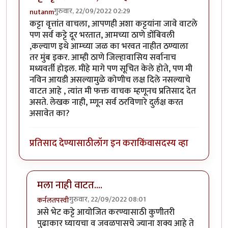
गुरुवार, 22/09/2022 02:29
nutanm
कट्टा वृत्तांत वाचला, आपणही अशा कट्टयांना जावे वाटले
पण सर्व कट्टे दूर भरतात, आमच्या ठाणे डोंबिवली
,कल्याण इथे आम्च्या ज‌ळ का भरवत नाहीत ठण्याला
तर मुंब इकर. आम्ही ठाणे जिल्हावासिय सर्वानाच
मध्यवर्ती होइल. मीहे मागे पण सूचित केले होते, पण मी
नविन आयडी असल्यामुळे कोणीच लक्ष दिले नसल्याचे
वाटत आहे , त्यांत मी फक्त वाचक म्हणूनच प्रतिसाद देत
असते. लेखक नाही, म्णून सर्व ठरविणारे दुर्लक्ष करत
असावेत का?
प्रतिसाद देण्यासाठी
लॉग इन करा
किंवा
सदस्य व्हा
मला नाही वाटत....
गुरुवार, 22/09/2022 08:01
कर्नलतपस्वी
In reply to
कट्टा वृत्तांत वाचला, आपणही
by
nutanm
असे भेट कट्टे आयोजित करण्यासाठी कुणीतरी
पुढाकार घ्यायचा व जवळपासचे ज्याना शक्य आहे ते