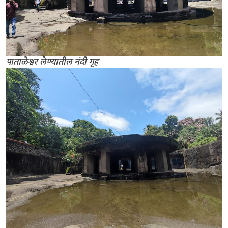
पाताळेश्वर लेण्यातील नंदी गृह