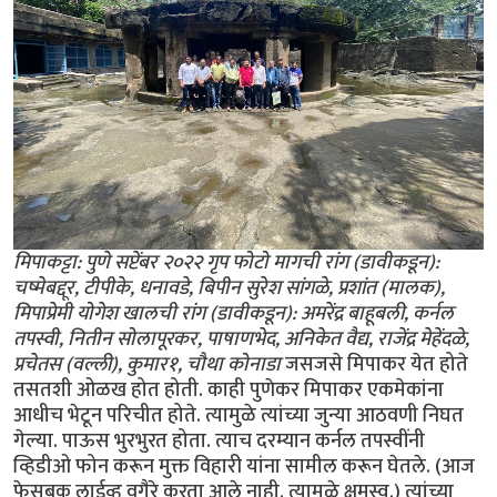
मिपाकट्टा: पुणे सप्टेंबर २०२२ गृप फोटो मागची रांग (डावीकडून):
चष्मेबद्दूर, टीपीके, धनावडे, बिपीन सुरेश सांगळे, प्रशांत (मालक),
मिपाप्रेमी योगेश खालची रांग (डावीकडून): अमरेंद्र बाहूबली, कर्नल
तपस्वी, नितीन सोलापूरकर, पाषाणभेद, अनिकेत वैद्य, राजेंद्र मेहेंदळे,
प्रचेतस (वल्ली), कुमार१, चौथा कोनाडा
जसजसे मिपाकर येत होते
तसतशी ओळख होत होती. काही पुणेकर मिपाकर एकमेकांना
आधीच भेटून परिचीत होते. त्यामुळे त्यांच्या जुन्या आठवणी निघत
गेल्या. पाऊस भुरभुरत होता. त्याच दरम्यान कर्नल तपस्वींनी
व्हिडीओ फोन करून मुक्त विहारी यांना सामील करून घेतले. (आज
फेसबूक लाईव्ह वगैरे करता आले नाही. त्यामुळे क्षमस्व.) त्यांच्या