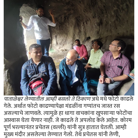
पाताळेश्वर लेण्यातील आम्ही बसलो ते ठिकाण
अधे मधे फोटो काढले
गेले. अर्थात फोटो काढण्यापेक्षा मंडळींना गप्पांतच जास्त रस
असल्याचे जाणवले. त्यामुळे हा धागा वाचकांना खुपसार्‍या फोटोंचा
आस्वास घेता येणार नाही. जे काढले ते अपलोड केले आहेत. कोरम
पूर्ण भरल्यानंतर प्रचेतस (वल्ली) यांनी सुत्र हातात घेतली. आम्ही
मुख्य मंदीर असलेल्या लेण्यात गेलो. तेथे प्रचेतस यांनी लेणी,