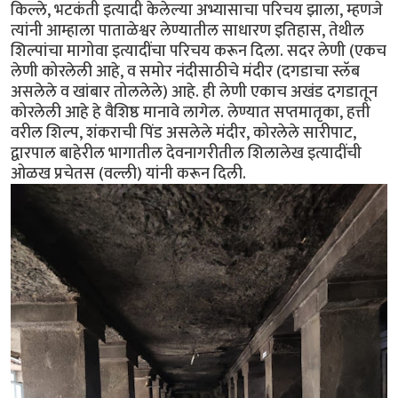
किल्ले, भटकंती इत्यादी केलेल्या अभ्यासाचा परिचय झाला, म्हणजे
त्यांनी आम्हाला पाताळेश्वर लेण्यातील साधारण इतिहास, तेथील
शिल्पांचा मागोवा इत्यादींचा परिचय करून दिला. सदर लेणी (एकच
लेणी कोरलेली आहे, व समोर नंदीसाठीचे मंदीर (दगडाचा स्लॅब
असलेले व खांबार तोललेले) आहे. ही लेणी एकाच अखंड दगडातून
कोरलेली आहे हे वैशिष्ठ मानावे लागेल. लेण्यात सप्तमातृका, हत्ती
वरील शिल्प, शंकराची पिंड असलेले मंदीर, कोरलेले सारीपाट,
द्वारपाल बाहेरील भागातील देवनागरीतील शिलालेख इत्यादींची
ओळख प्रचेतस (वल्ली) यांनी करून दिली.