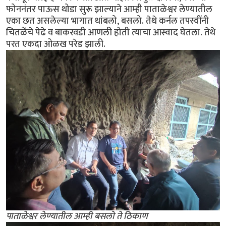
फोननंतर पाऊस थोडा सुरू झाल्याने आम्ही पाताळेश्वर लेण्यातील
एका छत असलेल्या भागात थांबलो, बसलो. तेथे कर्नल तपस्वींनी
चितळेंचे पेढे व बाकरवडी आणली होती त्याचा आस्वाद घेतला. तेथे
परत एकदा ओळख परेड झाली.
पाताळेश्वर लेण्यातील आम्ही बसलो ते ठिकाण