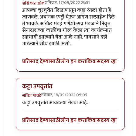
शनिवार, 17/09/2022 23:51
शशिकांत ओक
In reply to
वेगळाच अनुभव....
by
कर्नलतपस्वी
आपल्या चुरचुरीत लिखाणातून कट्टा रंगला होता हे
जाणवले. अचानक एन्ट्री घेऊन आपण सरप्राईज दिले
ते भावले. अखिल मंडई गणेशोत्सव मंडळाने निवृत्त
सेनादलाच्या व्यक्तींचा गौरव केला त्या कार्यक्रमात
सहभागी झाल्याने येता आले नाही. पावसाने दडी
मारल्याने सोय झाली. असो.
प्रतिसाद देण्यासाठी
लॉग इन करा
किंवा
सदस्य व्हा
कट्टा उपवृत्तांत
रविवार, 18/09/2022 09:05
सतिश गावडे
In reply to
वेगळाच अनुभव....
by
कर्नलतपस्वी
कट्टा उपवृत्तांत आवडल्या गेल्या आहे.
प्रतिसाद देण्यासाठी
लॉग इन करा
किंवा
सदस्य व्हा