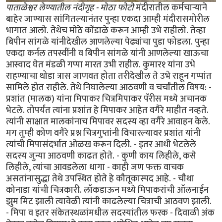
पाताळेश्वर लेण्यातील नंदीगृह - मोठा फोटो
मंदीरातील कर्मचार्‍याने
बाहेर जाण्यास सांगितल्यानंतर पुन्हा एकदा आम्ही मंदीरासमोरील
भागात आलो. तेथेच मोठे कोंडाळे करून आम्ही उभे राहीलो. तेव्हा
बिपीन सांगळे यांनीदेखील आणलेल्या पेढ्यांचा पुडा फोडला. पुन्हा
एकदा कर्नल तपस्वींनी व बिपीन सांगळे यांनी आणलेल्या खाऊचा
आस्वाद घेत मंडळी गप्पा मारत उभी राहील. कुमार१ यांना उभे
राहण्याचा थोडा त्रास जाणवत होता तरीदेखील ते उभे राहून गप्पांत
सामिले होत राहीले. तेथे निघालेल्या आठवणी व चर्चांतील विषय: -
प्रशांत (मालक) यांना मिपाकर चित्रमिपाकर पॅरीस मध्ये अचानक
भेटले. तोपर्यंत त्यांना प्रशांत हे मिपाकर आहेत वगैरे माहीत नव्हते.
त्यांनी साक्षात मालकांनाच मिपावर सदस्य व्हा वगैरे आवाहन केले.
मग तुम्ही कोण वगैरे प्रश्न चित्रगुप्तांनी विचारल्यावर प्रशांत यांनी
त्यांची मिपासंदर्भात ओळख करून दिली. - इतर आधी भेटलेले
सदस्य जुन्या आठवणी काढत होते. - कुणी काय लिहीले, कसे
लिहीले, त्यांचा आवडलेला धागा - काही जण फक्त वाचक
असतांनासुद्धा तेथे उपस्थित होते हे कौतूकास्पद आहे. - चौथा
कोनाडा यांची चित्रकारी. लॉकडाऊन मध्ये मिपाकरांची ऑलनाईन
झुम मिट झाली त्यावेळी त्यांनी काढलेल्या चित्राची आठवण झाली.
- मिपा व इतर संकेतस्थळांमधील सदस्यांतील फरक - दिवाळी अंक