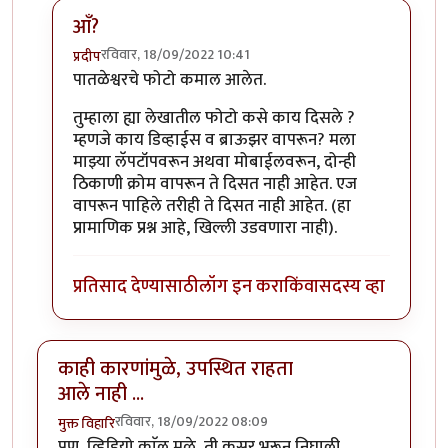
आँ?
रविवार, 18/09/2022 10:41
प्रदीप
In reply to
लयी धमाल केलेली दिसतेय!
by
Bhakti
पातळेश्वरचे फोटो कमाल आलेत.
तुम्हाला ह्या लेखातील फोटो कसे काय दिसले ?
म्हणजे काय डिव्हाईस व ब्राऊझर वापरून? मला
माझ्या लॅपटॉपवरून अथवा मोबाईलवरून, दोन्ही
ठिकाणी क्रोम वापरून ते दिसत नाही आहेत. एज
वापरून पाहिले तरीही ते दिसत नाही आहेत. (हा
प्रामाणिक प्रश्न आहे, खिल्ली उडवणारा नाही).
प्रतिसाद देण्यासाठी
लॉग इन करा
किंवा
सदस्य व्हा
काही कारणांमुळे, उपस्थित राहता
आले नाही ...
रविवार, 18/09/2022 08:09
मुक्त विहारि
पण, व्हिडियो काॅल मुळे, ती कसर भरून निघाली ...