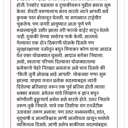
होती. रेनकोट चढवला व दुचाकीवरून पुढील प्रवास सुरू
केला. शेवटी वरूणालाच काय वाटले त्याने आपली सर्व
कुमक परत बोलावून घेतली. या सगळ्यात टाईमीग
चुकलेच. पण नागरी आयुष्यात आता पुर्ण पणे
रूळल्यामुळे उशीर झाला तरी फारसे वाईट वाटून घेतले
नाही. दुचाकी लेण्या समोरच पार्क केली. आतमधे
गेल्यावर एक दोन ठिकाणी घोळके दिसले पण
सुरक्षारक्षाच्या नजरेतून बघुन मिपाकर कोण याचा आदांज
घेत एका घोळक्यात घुसलो. आदांज बरोबर निघाला.
असो, स्वताचा परिचय दिल्यावर घोळक्यातल्या
प्रत्येकाचे चेहरे निरखत असताना असे भाव दिसले की
"किती जुनी ओळख आहे आपली". मोकळ्या गप्पा सुरू
झाल्या. माझ्या मनात प्रत्येक सदस्याबद्दल त्यांनी
दिलेल्या प्रतिसादा वरून एक पुर्व प्रतिमा होती त्याला
धक्का बसला. प्रचेतस यांचे लिखाण व ज्ञान बघुन
कोणीतरी ढुढ्ढाचार्य असेल असे वाटले होते. उलट निघाले
तरूण तुर्क निघाले. पाभे एक तिशीचा यंग एनर्जेटीक
उतावळा तरूण असावा. पण उलट मध्यमवयीन, शांत,
मृदुभाषी व आत्मविश्वास आणी आत्मीयता ठासून भरलेले
व्यक्तिमत्व दिसले. आणी असेच बाकीच्या सदस्यांबद्दल.