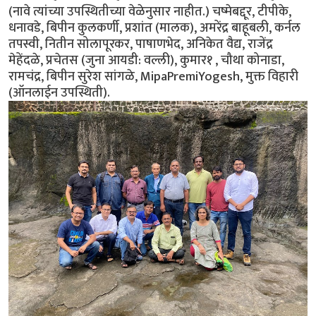
(नावे त्यांच्या उपस्थितीच्या वेळेनुसार नाहीत.) चष्मेबद्दूर, टीपीके,
धनावडे, बिपीन कुलकर्णी, प्रशांत (मालक), अमरेंद्र बाहूबली, कर्नल
तपस्वी, नितीन सोलापूरकर, पाषाणभेद, अनिकेत वैद्य, राजेंद्र
मेहेंदळे, प्रचेतस (जुना आयडी: वल्ली), कुमार१ , चौथा कोनाडा,
रामचंद्र, बिपीन सुरेश सांगळे, MipaPremiYogesh, मुक्त विहारी
(ऑनलाईन उपस्थिती).