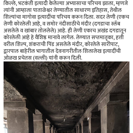
किल्ले, भटकंती इत्यादी केलेल्या अभ्यासाचा परिचय झाला, म्हणजे
त्यांनी आम्हाला पाताळेश्वर लेण्यातील साधारण इतिहास, तेथील
शिल्पांचा मागोवा इत्यादींचा परिचय करून दिला. सदर लेणी (एकच
लेणी कोरलेली आहे, व समोर नंदीसाठीचे मंदीर (दगडाचा स्लॅब
असलेले व खांबार तोललेले) आहे. ही लेणी एकाच अखंड दगडातून
कोरलेली आहे हे वैशिष्ठ मानावे लागेल. लेण्यात सप्तमातृका, हत्ती
वरील शिल्प, शंकराची पिंड असलेले मंदीर, कोरलेले सारीपाट,
द्वारपाल बाहेरील भागातील देवनागरीतील शिलालेख इत्यादींची
ओळख प्रचेतस (वल्ली) यांनी करून दिली.