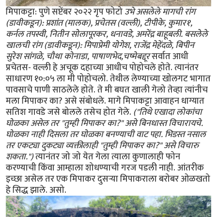
मिपाकट्टा: पुणे सप्टेंबर २०२२ गृप फोटो
उभे असलेले मागची रांग
(डावीकडून): प्रशांत (मालक), प्रचेतस (वल्ली), टीपीके, कुमार१,
कर्नल तपस्वी, नितीन सोलापूरकर, धनावडे, अमरेंद्र बाहूबली. बसलेले
खालची रांग (डावीकडून): मिपाप्रेमी योगेश, राजेंद्र मेहेंदळे, बिपीन
सुरेश सांगळे, चौथा कोनाडा, पाषाणभेद,चष्मेबद्दूर
सर्वात आधी
प्रचेतस- वल्ली हे अचूक दहाच्या आधीच पोहोचले होते. त्यानंतर
साधारण १०:०५ ला मी पोहोचलो. तेथील लेण्याच्या खोलगट भागात
पावसाचे पाणी साठलेले होते. ते मी बघत खाली गेलो तेव्हा त्यांनीच
मला मिपाकर का? असे संबोधले. मागे मिपाकट्टा आवाहन धाग्यात
सतिश गावडे जसे बोलले तसेच होत गेले.
("तिथे एखादा लोकांचा
घोळका असेल तर "तुम्ही मिपाकर का?" असे बिनधास्त विचारायचे.
घोळका नाही दिसला तर घोळका बनण्याची वाट पहा. भिडस्त नसाल
तर एकट्या दुकट्या व्यक्तीलाही "तुम्ही मिपाकर का?" असे विचारु
शकता.")
त्यानंतर जो जो येत गेला त्याला कुणालाही फोन
करण्याची किंवा आम्हाला शोधण्याची गरज पडली नाही. आंतरीक
इच्छा असेल तर एक मिपाकर दुसर्‍या मिपाकराला बरोबर ओळखतो
हे सिद्ध झाले. असो.