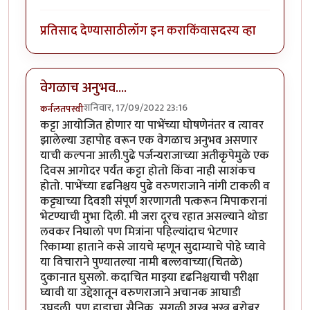
प्रतिसाद देण्यासाठी
लॉग इन करा
किंवा
सदस्य व्हा
वेगळाच अनुभव....
शनिवार, 17/09/2022 23:16
कर्नलतपस्वी
कट्टा आयोजित होणार या पाभेंच्या घोषणेनंतर व त्यावर
झालेल्या उहापोह वरून एक वेगळाच अनुभव असणार
याची कल्पना आली.पुढे पर्जन्यराजाच्या अतीकृपेमुळे एक
दिवस आगोदर पर्यंत कट्टा होतो किंवा नाही साशंकच
होतो. पाभेंच्या दृढनिश्चय पुढे वरुणराजाने नांगी टाकली व
कट्ट्याच्या दिवशी संपूर्ण शरणागती पत्करून मिपाकरानां
भेटण्याची मुभा दिली. मी जरा दूरच रहात असल्याने थोडा
लवकर निघालो पण मित्रांना पहिल्यांदाच भेटणार
रिकाम्या हाताने कसे जायचे म्हणून सुदाम्याचे पोहे घ्यावे
या विचाराने पुण्यातल्या नामी बल्लवाच्या(चितळे)
दुकानात घुसलो. कदाचित माझ्या दृढनिश्चयाची परीक्षा
घ्यावी या उद्देशातून वरुणराजाने अचानक आघाडी
उघडली. पण हाडाचा सैनिक, सगळी शस्त्र अस्त्र बरोबर