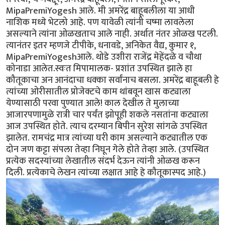
MipaPremiYogesh आले. मी अमरेंद्र बाहूबलीला या आधी
नाशिक मध्ये भेटलो आहे. पण यावेळी त्यांनी चष्मा लावलेला
असल्याने त्यांना ओळखताच आले नाही. अर्थात नंतर ओळख पटली.
त्यानंतर इतर म्हणजे टीपीके, धनावडे, अनिकेत वैद्य, कुमार १,
MipaPremiYogeshआले. थोडे उशीरा राजेंद्र मेहेंदळे व चौथा
कोनाडा आलेत.स्वःत मिपामालक- प्रशांत उपस्थित झाले हा
कौतूकाचा अन आनंदाचा धक्का सर्वांनाच बसला. अमरेंद्र बाहूबली हे
त्यांच्या ओरीसातील प्रोजेक्टचे काम थांबवून खास कट्याला
येण्यासाठी परवा पुण्यात आले! काल देखील ते मुलाच्या
आजारपणामुळे रात्री चार पर्यंत झोपूही शकले नसतांना कट्याला
आज उपस्थित होते. त्याच दरम्यान बिपीन सुरेश सांगळे उपस्थित
झालेत. रामचंद्र मात्र त्यांच्या घरी काम असल्याने कट्यातील एक
दोन जण कट्टा संपला तेव्हा निघून गेले होते तेव्हा आले. (उपस्थित
प्रत्येक सदस्यांच्या लेखातील संदर्भ देऊन त्यांनी ओळख करून
दिली. प्रत्येकाचे लेखन त्यांच्या लक्षात आहे हे कौतूकास्पद आहे.)