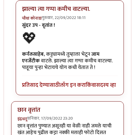
झाल्या त्या गप्पा कमीच वाटल्या.
गुरुवार, 22/09/2022 18:11
चौथा कोनाडा
In reply to
वेगळाच अनुभव....
by
कर्नलतपस्वी
सुंदर उप - वृतांत !
💖
कर्नलसाहेब,
कट्ट्यामध्ये तुम्हाला भेटून
जाम
एनर्जेटीक
वाटले. झाल्या त्या गप्पा कमीच वाटल्या.
पाहूया पुन्हा भेटायचे योग कधी येतात ते !
प्रतिसाद देण्यासाठी
लॉग इन करा
किंवा
सदस्य व्हा
छान वृत्तांत
शनिवार, 17/09/2022 23:20
इंद्रधनू
छान वृत्तांत पुण्यात असूनही या वेळी नाही जमले याची
खंत आहेच पुढील कट्टा नक्की मलाही फोटो दिसत