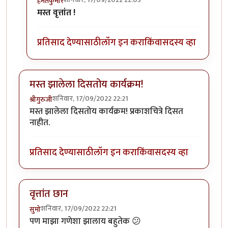
हेमंतकुमार
In reply to
अरे वा !
by
बिपीन सुरेश सांगळे
मस्त वृत्तांत !
प्रतिसाद देण्यासाठी
लॉग इन करा
किंवा
सदस्य व्हा
मस्त झालेला दिसतोय कार्यक्रम!
शनिवार, 17/09/2022 22:21
श्रीगुरुजी
मस्त झालेला दिसतोय कार्यक्रम! प्रकाशचित्रे दिसत
नाहीत.
प्रतिसाद देण्यासाठी
लॉग इन करा
किंवा
सदस्य व्हा
वृत्तांत छान
शनिवार, 17/09/2022 22:21
सुमो
पण माझा गणेशा झालाय बहुतेक 😕