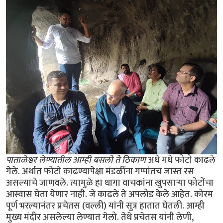
पाताळेश्वर लेण्यातील आम्ही बसलो ते ठिकाण
अधे मधे फोटो काढले
गेले. अर्थात फोटो काढण्यापेक्षा मंडळींना गप्पांतच जास्त रस
असल्याचे जाणवले. त्यामुळे हा धागा वाचकांना खुपसार्‍या फोटोंचा
आस्वास घेता येणार नाही. जे काढले ते अपलोड केले आहेत. कोरम
पूर्ण भरल्यानंतर प्रचेतस (वल्ली) यांनी सुत्र हातात घेतली. आम्ही
मुख्य मंदीर असलेल्या लेण्यात गेलो. तेथे प्रचेतस यांनी लेणी,