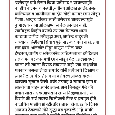
चश्मेबद्दूर यांचे लेखन किवा प्रतीसाद न वाचल्यामुळे
काहीच कल्पनाच नव्हती ,नवीनच ओळख झाली. प्रसन्न
व्यक्तिमत्त्व व आत्मीयता या दोन गोष्टी मनावर छाप सोडून
गेल्या.. आयुष्य डाॅक्टर जाती बरोबरच घालवल्यामुळे
कुमारएक यांना ओळखण्यास वेळ लागला नाही.
सर्वांबद्दल लिहीत बसलो तर एक वेगळाच धागा
काढावा लागेल. तरीसुद्धा अबा, अमरेन्द्र बाहुबली
यांच्यावर लिहील्या शिवाय पुढे जाऊच शकत नाही. अबा
एक दबंग, भांडखोर मोठ्ठा माणूस असेल उलट
हॅण्डसम,चार्मींग व अफेक्शनेट व्यक्तिमत्त्वाचा उमेदितला
तरूण मनावर कायमची छाप सोडून गेला. अल्झायमर
झाला तरी त्याला विसरू शकणार नाही. एक आश्चर्याचा
धक्काच बसला जेव्हा रामचंद्र यांनी प्रत्येकाचे लिखाण व
त्यावरील त्यांचे प्रतिसाद या बरोबरच ओळख करून
घ्यायला सुरवात केली. प्रचंड उत्साह व सामान्य ज्ञान व
आत्मीयता पाहून आनंद झाला. असे मिसळून गेले की
दुधात साखर. एक आणखीन खास निरक्षणाअंती असे
दिसले की सर्व सदस्य फिजीकली फिट व हसमुख होते.
कदाचित माझीच प्राॅपर्टी(तोंद) जास्त होती. इतके दिवस
आवरून ठेवल्याने तीने सुद्धा बंड पुकारले आहे. बाकी