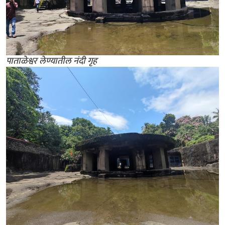
पाताळेश्वर लेण्यातील नंदी गृह