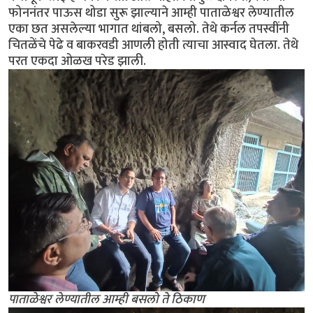
फोननंतर पाऊस थोडा सुरू झाल्याने आम्ही पाताळेश्वर लेण्यातील
एका छत असलेल्या भागात थांबलो, बसलो. तेथे कर्नल तपस्वींनी
चितळेंचे पेढे व बाकरवडी आणली होती त्याचा आस्वाद घेतला. तेथे
परत एकदा ओळख परेड झाली.
पाताळेश्वर लेण्यातील आम्ही बसलो ते ठिकाण