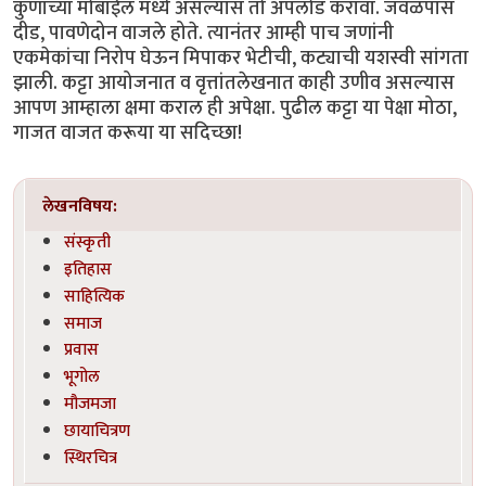
कुणाच्या मोबाईल मध्ये असल्यास तो अपलोड करावा. जवळपास
दीड, पावणेदोन वाजले होते. त्यानंतर आम्ही पाच जणांनी
एकमेकांचा निरोप घेऊन मिपाकर भेटीची, कट्याची यशस्वी सांगता
झाली. कट्टा आयोजनात व वृत्तांतलेखनात काही उणीव असल्यास
आपण आम्हाला क्षमा कराल ही अपेक्षा. पुढील कट्टा या पेक्षा मोठा,
गाजत वाजत करूया या सदिच्छा!
लेखनविषय:
संस्कृती
इतिहास
साहित्यिक
समाज
प्रवास
भूगोल
मौजमजा
छायाचित्रण
स्थिरचित्र