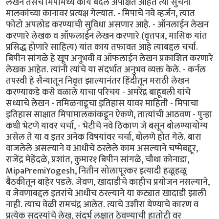
लेखन तसेच मिपामध्ये काय बदल अपेक्षित आहेत त्या सुचना
मालकांच्या कानावर प्रत्यक्ष गेल्यात. - मिपाचे नवे व्हर्जन, त्यात
फोटो अपलोड करण्याची सुविधा असणार आहे. - ऑनलाईन लेखन
करणारे लेखक व ऑफलाईन लेखन करणारे (वृत्तपत्र, मासिक यांत
प्रसिद्ध होणारे साहित्य) यांत काय तफावत आहे त्याबद्दल चर्चा.
बिपीन सांगळे हे खूप अनुभवी व ऑफलाईन लेखन प्रकाशित करणारे
लेखक आहेत. त्यांनी त्यांचे या संदर्भात अनुभव व्यक्त केले. - कर्नल
तपस्वी हे सैन्यातून निवृत्त झाल्यानंतर हिंदीतून मराठी लेखन
करण्याकडे कसे वळाले याचा परिचय - अमरेंद्र बाहूबली यांचे
सध्याचे लेखन - तमिळनाडूचा इतिहास यावर माहिती - मिपाचा
इतिहास साक्षात मिपामालकांकडून ऐकणे, तात्यांची आठवण - पुन्हा
कधी भेटणे यावर चर्चा, - भेटीचे नवे ठिकाण जे बसून बोलण्यायोग्य
असेल ते या व इतर अनेक विषयांवर चर्चा, बोलणे होत गेले. बारा
वाजलेले असल्याने व आधीचे ठरलेले काम असल्याने चष्मेबद्दूर,
राजेंद्र मेहेंदळे, प्रशांत, कुमार१ बिपीन सांगळे, चौथा कोनाडा,
MipaPremiYogesh, नितीन सोलापूरकर इत्यादी हळूहळू
बैठकीतून बाहेर पडले. जेवण, खादाडीचे काहीच प्रयोजन नसल्याने,
व जेवणाबद्दल इतरांचे आधीच ठरल्याने या कट्यात खादाडी झाली
नाही. त्याच वेळी रामचंद्र आलेत. त्याचे उशीरा येण्याचे कारण व
प्रत्येक सदस्यांचे लेख, संदर्भ लक्षात ठेवण्याची हातोटी वर