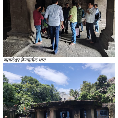
पाताळेश्वर लेण्यातील भाग