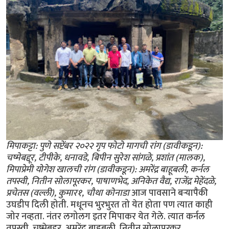
मिपाकट्टा: पुणे सप्टेंबर २०२२ गृप फोटो मागची रांग (डावीकडून):
चष्मेबद्दूर, टीपीके, धनावडे, बिपीन सुरेश सांगळे, प्रशांत (मालक),
मिपाप्रेमी योगेश खालची रांग (डावीकडून): अमरेंद्र बाहूबली, कर्नल
तपस्वी, नितीन सोलापूरकर, पाषाणभेद, अनिकेत वैद्य, राजेंद्र मेहेंदळे,
प्रचेतस (वल्ली), कुमार१, चौथा कोनाडा
आज पावसाने बर्‍यापैकी
उघडीप दिली होती. मधूनच भुरभुरत तो येत होता पण त्यात काही
जोर नव्हता. नंतर लगोलग इतर मिपाकर येत गेले. त्यात कर्नल
तपस्वी, चष्मेबद्दूर, अमरेंद्र बाहूबली, नितीन सोलापूरकर,