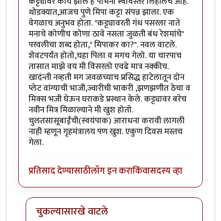
कट्ट्यावर काय झाले हे पाभेंनी स्वविस्तर लिहीलेच आहे.
थोडक्यात,आजच पुणे मिपा कट्टा संपन्न झाला. एक
वेगळाच अनुभव होता. "कट्ट्यावरती गंध पसरला नाते
मनाचे कोणीच कोणा ठावे नसता जुळती बंध रेशमांचे"
परवलीचा शब्द होता," मिपाकर का?". नवल वाटले.
शेवटपर्यंत होतो,चहा पिला व मगच गेलो. या चारपाच
तासात माझे वय मी विसरलो एवढे मात्र नक्कीच.
खादंन्ती नव्हती मग जवळच्याच प्रसिद्ध हाटेलातून दोन
प्लेट वांग्याची भाजी,ज्वारीची भाकरी ,झणझणीत ठेचा व
मिक्स भजी घेऊन घराकडे प्रस्थान केले. कट्ट्यावर बरेच
नवीन मित्र मिळाल्याने मी खुश होतो.
चुलतसासूबाईंची(स्वयंपाक) आराधना करावी लागली
नाही म्हणून गृहमंत्रालय पण खुश. एकुण दिवस मस्तच
गेला.
प्रतिसाद देण्यासाठी
लॉग इन करा
किंवा
सदस्य व्हा
चुकल्यासारखे वाटले