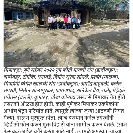
मिपाकट्टा: पुणे सप्टेंबर २०२२ गृप फोटो मागची रांग (डावीकडून):
चष्मेबद्दूर, टीपीके, धनावडे, बिपीन सुरेश सांगळे, प्रशांत (मालक),
मिपाप्रेमी योगेश खालची रांग (डावीकडून): अमरेंद्र बाहूबली, कर्नल
तपस्वी, नितीन सोलापूरकर, पाषाणभेद, अनिकेत वैद्य, राजेंद्र मेहेंदळे,
प्रचेतस (वल्ली), कुमार१, चौथा कोनाडा
जसजसे मिपाकर येत होते
तसतशी ओळख होत होती. काही पुणेकर मिपाकर एकमेकांना
आधीच भेटून परिचीत होते. त्यामुळे त्यांच्या जुन्या आठवणी निघत
गेल्या. पाऊस भुरभुरत होता. त्याच दरम्यान कर्नल तपस्वींनी
व्हिडीओ फोन करून मुक्त विहारी यांना सामील करून घेतले. (आज
फेसबूक लाईव्ह वगैरे करता आले नाही. त्यामुळे क्षमस्व.) त्यांच्या