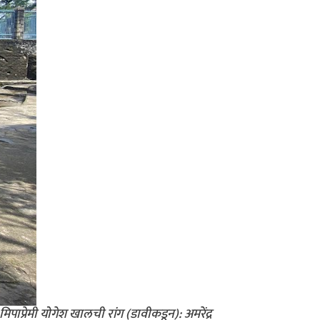
 मिपाप्रेमी योगेश खालची रांग (डावीकडून): अमरेंद्र