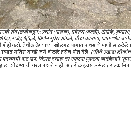
गची रांग (डावीकडून): प्रशांत (मालक), प्रचेतस (वल्ली), टीपीके, कुमार१,
ेश, राजेंद्र मेहेंदळे, बिपीन सुरेश सांगळे, चौथा कोनाडा, पाषाणभेद,चष्मेबद
पोहोचलो. तेथील लेण्याच्या खोलगट भागात पावसाचे पाणी साठलेले होते
धाग्यात सतिश गावडे जसे बोलले तसेच होत गेले.
("तिथे एखादा लोकांच
नण्याची वाट पहा. भिडस्त नसाल तर एकट्या दुकट्या व्यक्तीलाही "तुम्
म्हाला शोधण्याची गरज पडली नाही. आंतरीक इच्छा असेल तर एक मिपा