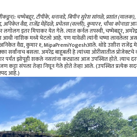
ीकडून): चष्मेबद्दूर, टीपीके, धनावडे, बिपीन सुरेश सांगळे, प्रशांत (मालक),
िकेत वैद्य, राजेंद्र मेहेंदळे, प्रचेतस (वल्ली), कुमार१, चौथा कोनाडा
आज 
र लगोलग इतर मिपाकर येत गेले. त्यात कर्नल तपस्वी, चष्मेबद्दूर, अमरें
आधी नाशिक मध्ये भेटलो आहे. पण यावेळी त्यांनी चष्मा लावलेला असल
अनिकेत वैद्य, कुमार १, MipaPremiYogeshआले. थोडे उशीरा राजेंद्र 
 सर्वांनाच बसला. अमरेंद्र बाहूबली हे त्यांच्या ओरीसातील प्रोजेक्टच
ार पर्यंत झोपूही शकले नसतांना कट्याला आज उपस्थित होते. त्याच दरम्
ण कट्टा संपला तेव्हा निघून गेले होते तेव्हा आले. (उपस्थित प्रत्येक 
ास्पद आहे.)