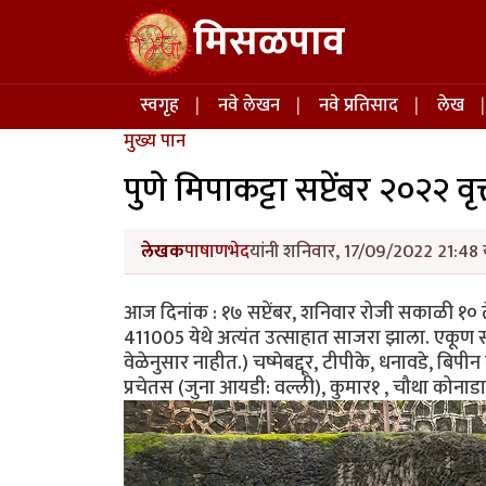
Skip to main content
मिसळपाव
Main navigation
स्वगृह
नवे लेखन
नवे प्रतिसाद
लेख
मुख्य पान
पुणे मिपाकट्टा सप्टेंबर २०२२ वृ
लेखक
पाषाणभेद
यांनी शनिवार, 17/09/2022 21:48 य
आज दिनांक : १७ सप्टेंबर, शनिवार रोजी सकाळी १० ते
411005 येथे अत्यंत उत्साहात साजरा झाला. एकूण सतर
वेळेनुसार नाहीत.) चष्मेबद्दूर, टीपीके, धनावडे, बिपीन
प्रचेतस (जुना आयडी: वल्ली), कुमार१ , चौथा कोनाड