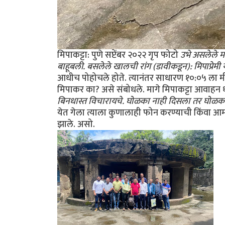
मिपाकट्टा: पुणे सप्टेंबर २०२२ गृप फोटो
उभे असलेले मा
बाहूबली. बसलेले खालची रांग (डावीकडून): मिपाप्रेमी योग
आधीच पोहोचले होते. त्यानंतर साधारण १०:०५ ला मी 
मिपाकर का? असे संबोधले. मागे मिपाकट्टा आवाहन 
बिनधास्त विचारायचे. घोळका नाही दिसला तर घोळका ब
येत गेला त्याला कुणालाही फोन करण्याची किंवा आ
झाले. असो.