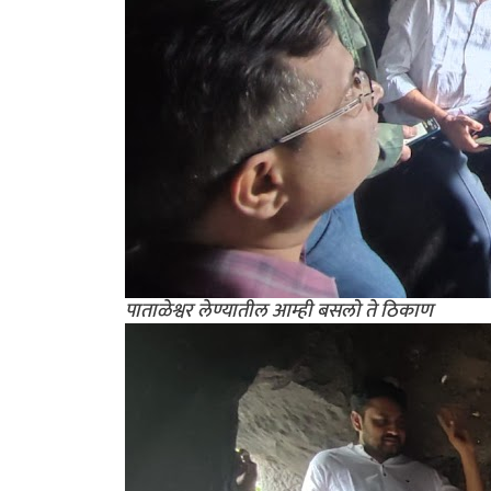
पाताळेश्वर लेण्यातील आम्ही बसलो ते ठिकाण