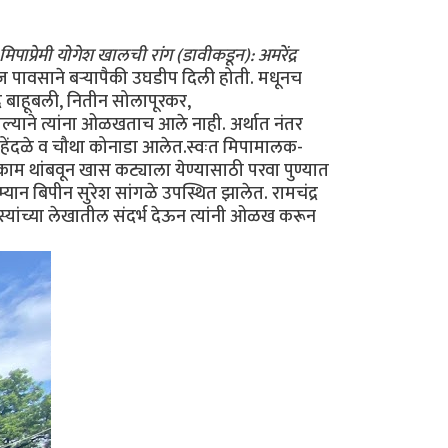
 मिपाप्रेमी योगेश खालची रांग (डावीकडून): अमरेंद्र
पावसाने बर्‍यापैकी उघडीप दिली होती. मधूनच
द्र बाहूबली, नितीन सोलापूरकर,
्याने त्यांना ओळखताच आले नाही. अर्थात नंतर
मेहेंदळे व चौथा कोनाडा आलेत.स्वःत मिपामालक-
े काम थांबवून खास कट्याला येण्यासाठी परवा पुण्यात
यान बिपीन सुरेश सांगळे उपस्थित झालेत. रामचंद्र
सदस्यांच्या लेखातील संदर्भ देऊन त्यांनी ओळख करून