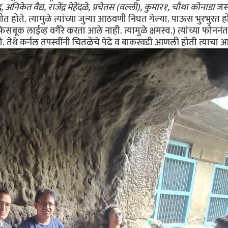
िकेत वैद्य, राजेंद्र मेहेंदळे, प्रचेतस (वल्ली), कुमार१, चौथा कोनाडा
जसज
ोते. त्यामुळे त्यांच्या जुन्या आठवणी निघत गेल्या. पाऊस भुरभुरत हो
बूक लाईव्ह वगैरे करता आले नाही. त्यामुळे क्षमस्व.) त्यांच्या फोननं
 तेथे कर्नल तपस्वींनी चितळेंचे पेढे व बाकरवडी आणली होती त्याचा