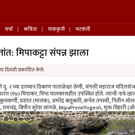
चर्चा
कविता
पाककृती
भटकंती
त्तांत: मिपाकट्टा संपन्न झाला
ा दिवशी प्रकाशित केले.
 दु. २ च्या दरम्यान ठिकाण पाताळेश्वर लेणी, जंगली महाराज मंदिराशे
ा (१७) मिपाकर, मिपा मालकांसहीत उपस्थित होते. त्यांची नावे खालील प
 कुलकर्णी, प्रशांत (मालक), अमरेंद्र बाहूबली, कर्नल तपस्वी, नितीन सोलाप
ा, रामचंद्र, बिपीन सुरेश सांगळे, MipaPremiYogesh, मुक्त विहारी (