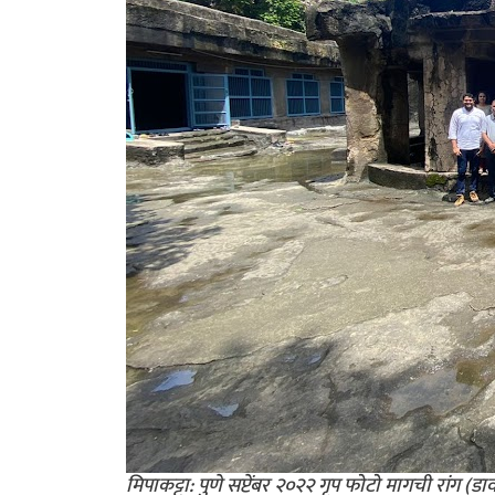
मिपाकट्टा: पुणे सप्टेंबर २०२२ गृप फोटो मागची रांग (डाव