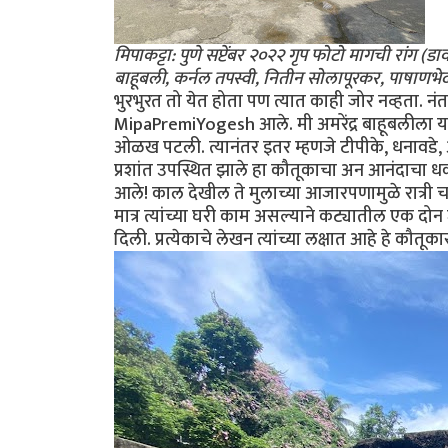
मिपाकट्टा: पुणे सप्टेंबर २०२२ गृप फोटो मागची रांग (डाव
बाहूबली, कर्नल तपस्वी, नितीन सोलापूरकर, पाषाणभेद, अन
भुरभुरत तो येत होता पण त्यात काही जोर नव्हता. नंत
MipaPremiYogesh आले. मी अमरेंद्र बाहूबलीला या 
ओळख पटली. त्यानंतर इतर म्हणजे टीपीके, धनावडे, 
प्रशांत उपस्थित झाले हा कौतूकाचा अन आनंदाचा धक्का
आले! काल देखील ते मुलाच्या आजारपणामुळे रात्री च
मात्र त्यांच्या घरी काम असल्याने कट्यातील एक दोन ज
दिली. प्रत्येकाचे लेखन त्यांच्या लक्षात आहे हे कौतूक