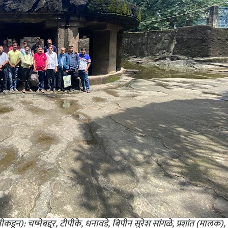
ीकडून): चष्मेबद्दूर, टीपीके, धनावडे, बिपीन सुरेश सांगळे, प्रशांत (मालक),